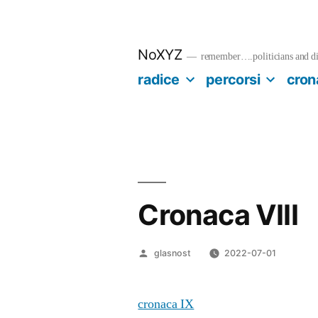
Salta
al
contenuto
NoXYZ
remember….politicians and dia
radice
percorsi
cron
Cronaca VIII
Pubblicato
glasnost
2022-07-01
da
cronaca IX