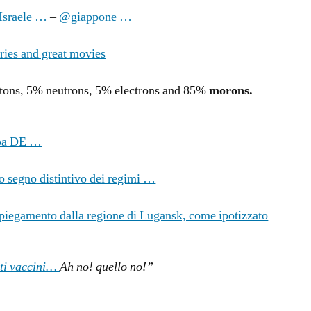
 Israele …
–
@giappone …
ies and great movies
otons, 5% neutrons, 5% electrons and 85%
morons.
pa DE …
ro segno distintivo dei regimi …
ripiegamento dalla regione di Lugansk, come ipotizzato
 ti vaccini…
Ah no! quello no!”