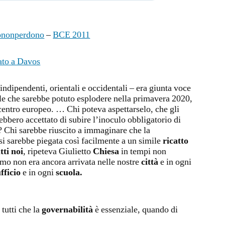
ononperdono
–
BCE 2011
ato a Davos
 indipendenti, orientali e occidentali – era giunta voce
ale che sarebbe potuto esplodere nella primavera 2020,
centro europeo. … Chi poteva aspettarselo, che gli
bbero accettato di subire l’inoculo obbligatorio di
? Chi sarebbe riuscito a immaginare che la
i sarebbe piegata così facilmente a un simile
ricatto
tti noi
, ripeteva Giulietto
Chiesa
in tempi non
omo non era ancora arrivata nelle nostre
città
e in ogni
fficio
e in ogni
scuola.
tutti che la
governabilità
è essenziale, quando di