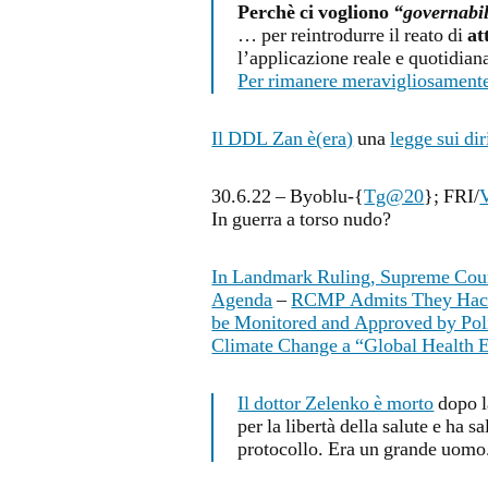
Perchè ci vogliono
“governabi
… per reintrodurre il reato di
at
l’applicazione reale e quotidian
Per rimanere meravigliosament
Il DDL Zan è(era)
una
legge sui dir
30.6.22 – Byoblu-{
Tg@20
}; FRI/
In guerra a torso nudo?
In Landmark Ruling, Supreme Cour
Agenda
–
RCMP Admits They Hack
be Monitored and Approved by Pol
Climate Change a “Global Health
Il dottor Zelenko è morto
dopo la
per la libertà della salute e ha s
protocollo. Era un grande uomo