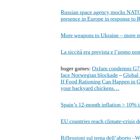
Russian space agency mocks NAT
presence in Europe in response to 
More weapons to Ukraine – more m
La siccità era prevista e l’uomo non
huger games:
Oxfam condemns G7 
face Norwegian blockade
–
Global
If Food Rationing Can Happen in
your backyard chickens…
Spain’s 12-month inflation > 10% in
EU countries reach climate-crisis de
Riflessioni sul tema dell’aborto –