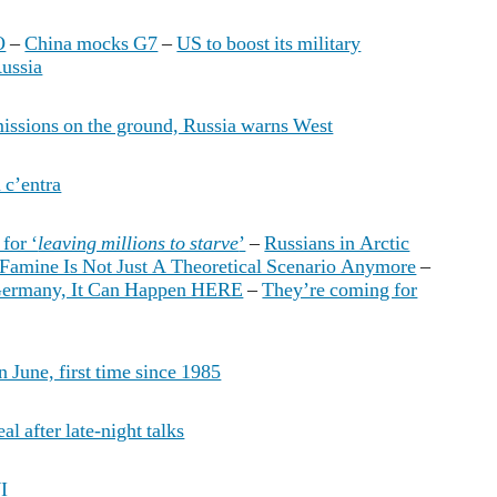
O
–
China mocks G7
–
US to boost its military
Russia
issions on the ground, Russia warns West
 c’entra
for ‘
leaving millions to starve
’
–
Russians in Arctic
 Famine Is Not Just A Theoretical Scenario Anymore
–
 Germany, It Can Happen HERE
–
They’re coming for
 June, first time since 1985
al after late-night talks
WI