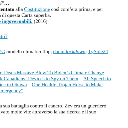
li”…
tentato
alla
Costituzione
così com’era prima, e per
a di questa Carta superba.
e
ingovernabili.
(2016)
itti?
VG
modelli climatici flop,
danni
lockdown
;
TgSole24
t Deals Massive Blow To Biden’s Climate Change
 Canadians’ Devices to Spy on Them
–
All Speech to
ice in Ottawa
–
One Health: Trojan Horse to Make
 Emergency”
 sua battaglia contro il cancro. Zev era un guerriero
alvato molte vite attraverso la sua ricerca e il suo
.