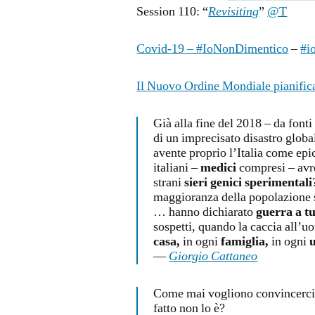
Session 110: “
Revisiting
”
@T
Covid-19 – #IoNonDimentico
–
#i
Il Nuovo Ordine Mondiale pianific
Già alla fine del 2018 – da fonti
di un imprecisato disastro glob
avente proprio l’Italia come epi
italiani –
medici
compresi – avre
strani
sieri genici sperimentali
maggioranza della popolazione s
… hanno dichiarato
guerra a tu
sospetti, quando la caccia all’u
casa,
in ogni
famiglia,
in ogni
u
—
Giorgio Cattaneo
Come mai vogliono convincerci 
fatto non lo è?