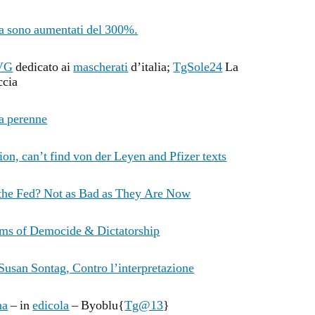
lia sono aumentati del 300%.
VG
dedicato ai
mascherati
d’italia;
TgSole24
La
ccia
za perenne
n, can’t find von der Leyen and Pfizer texts
the Fed? Not as Bad as They Are Now
ams of Democide & Dictatorship
Susan Sontag, Contro l’interpretazione
na
– in
edicola
– Byoblu{
Tg@13
}