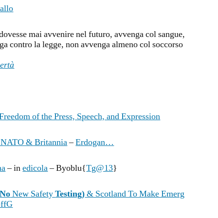
allo
 dovesse mai avvenire nel futuro, avvenga col sangue,
ga contro la legge, non avvenga almeno col soccorso
ertà
 Freedom of the Press, Speech, and Expression
 NATO & Britannia
–
Erdogan…
na
– in
edicola
– Byoblu{
Tg@13
}
No
New Safety
Testing)
& Scotland To Make Emerg
ffG