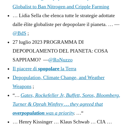
Globalist to Ban Nitrogen and Cripple Farming
… Lidia Sella che elenca tutte le strategie adottate
dalle élite globaliste per depopolare il pianeta. … —
@BdS
;
27 luglio 2023 PROGRAMMA DI
DEPOPOLAMENTO DEL PIANETA: COSA
SAPPIAMO? —
@RoNuzzo
Il piacere di
spopolare
la Terra
Depopulation, Climate Change, and Weather
Weapons
;
“
…
Gates, Rockefeller Jr, Buffett, Soros, Bloomberg,
Turner & Oprah Winfrey … they agreed that
overpopulation
was a priority
. …
“
… Henry Kissinger … Klaus Schwab … CIA …