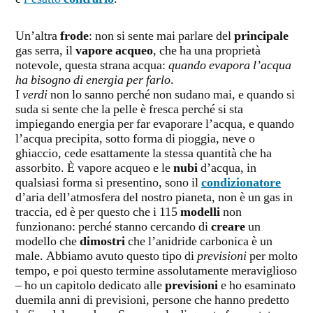
Un’altra
frode
: non si sente mai parlare del
principale
gas serra, il
vapore acqueo
, che ha una proprietà
notevole, questa strana acqua:
quando evapora l’acqua
ha bisogno di energia per farlo
.
I
verdi
non lo sanno perché non sudano mai, e quando si
suda si sente che la pelle è fresca perché si sta
impiegando energia per far evaporare l’acqua, e quando
l’acqua precipita, sotto forma di pioggia, neve o
ghiaccio, cede esattamente la stessa quantità che ha
assorbito. È vapore acqueo e le
nubi
d’acqua, in
qualsiasi forma si presentino, sono il
condizionatore
d’aria dell’atmosfera del nostro pianeta, non è un gas in
traccia, ed è per questo che i 115
modelli
non
funzionano: perché stanno cercando di
creare
un
modello che
dimostri
che l’anidride carbonica è un
male. Abbiamo avuto questo tipo di
previsioni
per molto
tempo, e poi questo termine assolutamente meraviglioso
– ho un capitolo dedicato alle
previsioni
e ho esaminato
duemila anni di previsioni, persone che hanno predetto