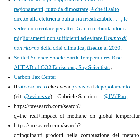
ragionamenti, tutto da dimostrare, è che il salto
diretto alla elettricità pulita sia irrealizzabile. …, le
vedremo circolare per altri 15 anni inchiodandoci a
miglioramenti non sufficienti ad evitare il
punto di
non ritorno
della crisi climatica,
fissato
al 2030.
Settled Science Shock: Earth Temperatures Rise
AHEAD of CO2 Emissions, Say Scientists
;
Carbon Tax Center
Il
sito
oscurato
che aveva
previsto
il
depopolamento
(cit.
@vvincvvv
) – Gabriele Sannino —
@IVdPan
;
https://presearch.com/search?
q=the+real+impact+of+methane+on+global+temperatur
https://presearch.com/search?
q=inquinanti+prodotti+nella+combustione+del+metano