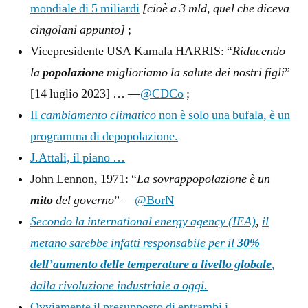
mondiale di 5 miliardi
[cioè a 3 mld, quel che diceva
cingolani appunto]
;
Vicepresidente USA Kamala HARRIS: “
Riducendo
la
popolazione
miglioriamo la salute dei nostri figli
”
[14 luglio 2023] … —
@CDCo
;
Il
cambiamento climatico
non è solo una bufala, è un
programma di depopolazione.
J.Attali, il piano …
John Lennon, 1971: “
La sovrappopolazione è un
mito
del governo
” —
@BorN
Secondo la international energy agency (IEA)
,
il
metano sarebbe infatti responsabile per il
30%
dell’aumento delle temperature a livello globale
,
dalla rivoluzione industriale a oggi.
Ovviamente il presupposto di entrambi i