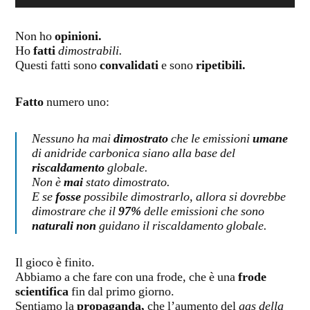
Audio
Player
Non ho
opinioni.
Ho
fatti
dimostrabili.
Questi fatti sono
convalidati
e sono
ripetibili.
Fatto
numero uno:
Nessuno ha mai
dimostrato
che le emissioni
umane
di anidride carbonica siano alla base del
riscaldamento
globale.
Non è
mai
stato dimostrato.
E se
fosse
possibile dimostrarlo, allora si dovrebbe
dimostrare che il
97%
delle emissioni che sono
naturali non
guidano il riscaldamento globale.
Il gioco è finito.
Abbiamo a che fare con una frode, che è una
frode
scientifica
fin dal primo giorno.
Sentiamo la
propaganda,
che l’aumento del
gas della