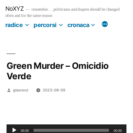
Salta
NoXYZ
al
remember….politicians and diapers should be changed
contenuto
often and for the same reason
radice
percorsi
cronaca
Green Murder – Omicidio
Verde
Pubblicato
glasnost
2023-08-09
da
00:00
00:00