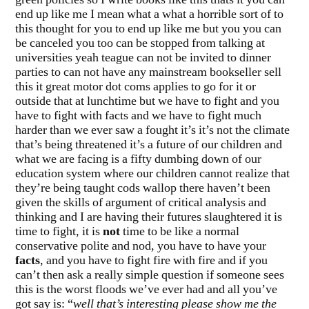
green policies so I write books like this thats it you can
end up like me I mean what a what a horrible sort of to
this thought for you to end up like me but you you can
be canceled you too can be stopped from talking at
universities yeah teague can not be invited to dinner
parties to can not have any mainstream bookseller sell
this it great motor dot coms applies to go for it or
outside that at lunchtime but we have to fight and you
have to fight with facts and we have to fight much
harder than we ever saw a fought it’s it’s not the climate
that’s being threatened it’s a future of our children and
what we are facing is a fifty dumbing down of our
education system where our children cannot realize that
they’re being taught cods wallop there haven’t been
given the skills of argument of critical analysis and
thinking and I are having their futures slaughtered it is
time to fight, it is
not
time to be like a normal
conservative polite and nod, you have to have your
facts
, and you have to fight fire with fire and if you
can’t then ask a really simple question if someone sees
this is the worst floods we’ve ever had and all you’ve
got say is: “
well that’s interesting please show me the