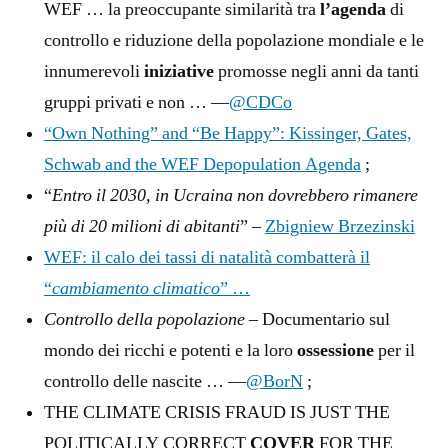
WEF … la preoccupante similarità tra
l’agenda
di
controllo e riduzione della popolazione mondiale e le
innumerevoli
iniziative
promosse negli anni da tanti
gruppi privati e non … —
@CDCo
“Own Nothing” and “Be Happy”: Kissinger, Gates,
Schwab and the WEF Depopulation Agenda
;
“
Entro il 2030, in Ucraina non dovrebbero rimanere
più di 20 milioni di abitanti
” –
Zbigniew Brzezinski
WEF: il calo dei tassi di natalità combatterà il
“
cambiamento climatico
” …
Controllo della popolazione
– Documentario sul
mondo dei ricchi e potenti e la loro
ossessione
per il
controllo delle nascite … —
@BorN
;
THE CLIMATE CRISIS FRAUD IS JUST THE
POLITICALLY CORRECT
COVER
FOR THE