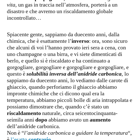
vita
, un gas in traccia nell’atmosfera, porterà a un
disastro e che avremo un riscaldamento globale
incontrollato…
Spiacente gente, sappiamo da duecento anni, dalla
chimica, che è esattamente l’
inverso
: ora, sono sicuro
che alcuni di voi l’hanno provato ieri sera a cena, con
uno champagne o una birra, e vi siete dimenticati di
berlo, e quello si è riscaldato e ha continuato a
gorgogliare, gorgogliare e gorgogliare e gorgogliare, e
questo è
solubilità inversa dell’anidride carbonica
, lo
sappiamo da duecento anni, lo vediamo dalle carote di
ghiaccio, quando perforiamo il ghiaccio abbiamo
impronte chimiche che ci dicono qual era la
temperatura, abbiamo piccoli bolle di aria intrappolata e
possiamo dimostrare che, quando c’è stato un
riscaldamento
naturale, circa seicentocinquanta-
seimila anni
dopo
abbiamo avuto un
aumento
dell’anidride carbonica.
Non è “
l’anidride carbonica a guidare la temperatura
“,
è
l’esatto
contrario
.