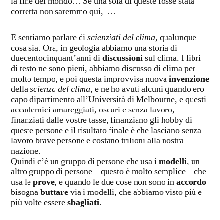
la fine del mondo… Se una sola di queste fosse stata
corretta non saremmo qui, …
E sentiamo parlare di
scienziati del clima
, qualunque
cosa sia. Ora, in geologia abbiamo una storia di
duecentocinquant’anni di
discussioni
sul clima. I libri
di testo ne sono pieni, abbiamo discusso di clima per
molto tempo, e poi questa improvvisa nuova
invenzione
della
scienza del clima
, e ne ho avuti alcuni quando ero
capo dipartimento all’Università di Melbourne, e questi
accademici amareggiati, oscuri e senza lavoro,
finanziati dalle vostre tasse, finanziano gli hobby di
queste persone e il risultato finale è che lasciano senza
lavoro brave persone e costano trilioni alla nostra
nazione.
Quindi c’è un gruppo di persone che usa i
modelli
, un
altro gruppo di persone – questo è molto semplice – che
usa le
prove
, e quando le due cose non sono in
accordo
bisogna
buttare
via i modelli, che abbiamo visto più e
più volte essere
sbagliati
.