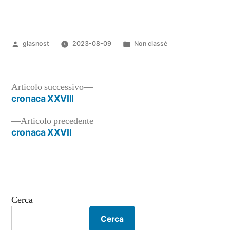
Pubblicato
Pubblicato
glasnost
2023-08-09
Non classé
da
in
Articolo
Articolo successivo
successivo:
cronaca XXVIII
Navigazione
Articolo
Articolo precedente
articoli
precedente:
cronaca XXVII
Cerca
Cerca