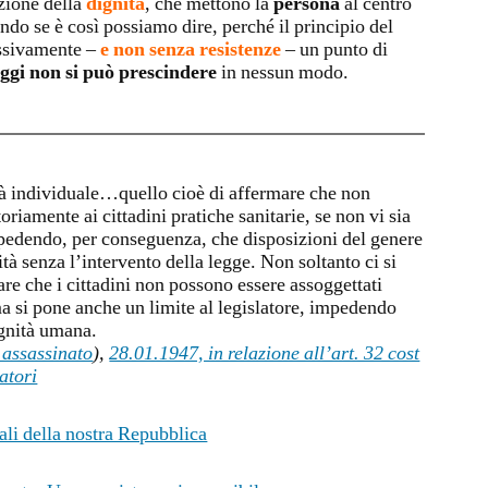
uzione della
dignità
, che mettono la
persona
al centro
ndo se è così possiamo dire, perché il principio del
essivamente –
e non senza resistenze
– un punto di
ggi non si può prescindere
in nessun modo.
rtà individuale…quello cioè di affermare che non
riamente ai cittadini pratiche sanitarie, se non vi sia
mpedendo, per conseguenza, che disposizioni del genere
tà senza l’intervento della legge. Non soltanto ci si
are che i cittadini non possono essere assoggettati
 ma si pone anche un limite al legislatore, impedendo
ignità umana.
 assassinato
),
28.01.1947, in relazione all’art. 32 cost
atori
ali della nostra Repubblica