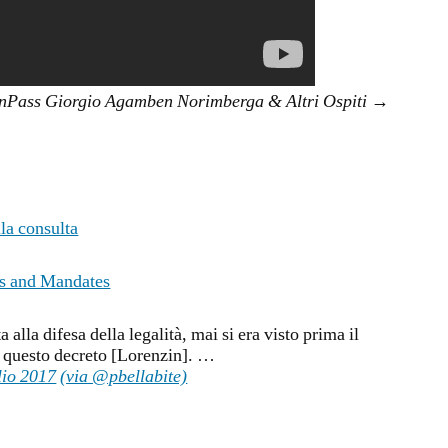
nPass Giorgio
Agamben Norimberga & Altri Ospiti
→
ella consulta
ts and Mandates
a alla difesa della legalità, mai si era visto prima il
n questo decreto [Lorenzin]. …
lio 2017
(via @pbellabite)