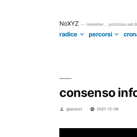
Salta
al
contenuto
NoXYZ
remember….politicians and dia
radice
percorsi
cron
consenso inf
Pubblicato
glasnost
2021-12-08
da