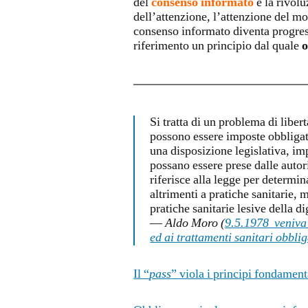
del
consenso informato
e la rivol
dell’attenzione, l’attenzione del mo
consenso informato diventa progr
riferimento un principio dal quale
o
Si tratta di un problema di libe
possono essere imposte obbligato
una disposizione legislativa, i
possano essere prese dalle autori
riferisce alla legge per determin
altrimenti a pratiche sanitarie,
pratiche sanitarie lesive della d
—
Aldo Moro (
9.5.1978 veniva
ed ai trattamenti sanitari obblig
Il “
pass
” viola i principi fondament