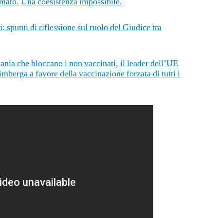
mato. Una coesistenza impossibile.
 spunti di riflessione sul ruolo del Giudice tra
mania che bloccano i non vaccinati, il leader dell’UE
imberga a favore della vaccinazione forzata di tutti i