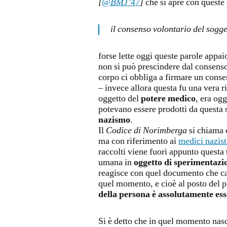
[
@BMJ’47
]
che si apre con queste 
il consenso volontario del sogg
forse lette oggi queste parole app
non si può prescindere dal consenso
corpo ci obbliga a firmare un consen
– invece allora questa fu una vera 
oggetto del
potere medico
, era og
potevano essere prodotti da questa s
nazismo
.
Il
Codice di Norimberga
si chiama c
ma con riferimento ai
medici nazist
raccolti viene fuori appunto questa
umana in
oggetto di sperimentazi
reagisce con quel documento che c
quel momento, e cioè al posto del p
della persona è assolutamente ess
Si è detto che in quel momento na