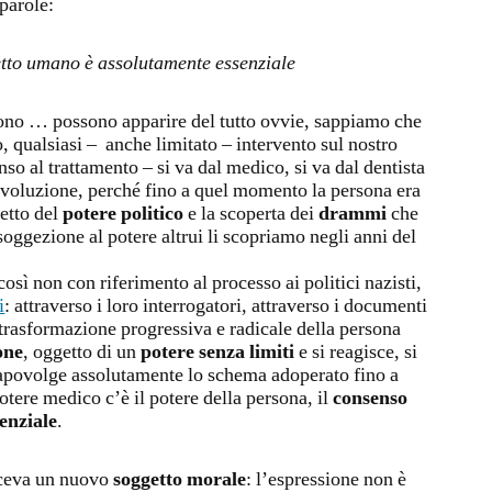
parole:
etto umano è assolutamente essenziale
aiono … possono apparire del tutto ovvie, sappiamo che
, qualsiasi – anche limitato – intervento sul nostro
so al trattamento – si va dal medico, si va dal dentista
rivoluzione, perché fino a quel momento la persona era
getto del
potere politico
e la scoperta dei
drammi
che
oggezione al potere altrui li scopriamo negli anni del
osì non con riferimento al processo ai politici nazisti,
i
: attraverso i loro interrogatori, attraverso i documenti
 trasformazione progressiva e radicale della persona
one
, oggetto di un
potere senza limiti
e si reagisce, si
apovolge assolutamente lo schema adoperato fino a
otere medico c’è il potere della persona, il
consenso
enziale
.
sceva un nuovo
soggetto morale
: l’espressione non è