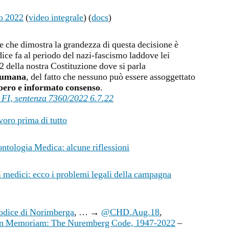
o 2022
(
video integrale
) (
docs
)
e che dimostra la grandezza di questa decisione è
dice fa al periodo del nazi-fascismo laddove lei
.32 della nostra Costituzione dove si parla
à umana
, del fatto che nessuno può essere assoggettato
ibero e informato consenso
.
 FI, sentenza 7360/2022 6.7.22
voro prima di tutto
tologia Medica: alcune riflessioni
i medici: ecco i problemi legali della campagna
Codice di Norimberga
, … →
@CHD.Aug.18
,
In Memoriam: The Nuremberg Code, 1947-2022
–