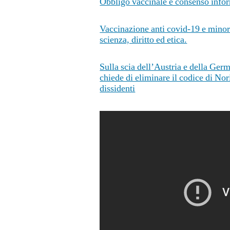
Obbligo vaccinale e consenso infor
Vaccinazione anti covid-19 e minori:
scienza, diritto ed etica.
Sulla scia dell’Austria e della Ger
chiede di eliminare il codice di Nor
dissidenti