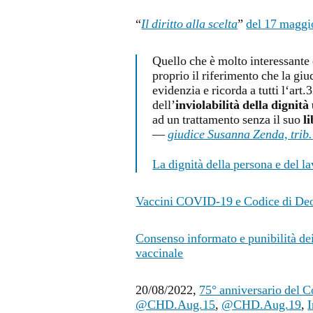
“
Il diritto alla scelta
”
del 17 maggi
Quello che è molto interessante 
proprio il riferimento che la giu
evidenzia e ricorda a tutti l‘art
dell’
inviolabilità della dignit
ad un trattamento senza il suo
l
—
giudice Susanna Zenda, trib.
La dignità della persona e del la
Vaccini COVID-19 e Codice di Deon
Consenso informato e punibilità de
vaccinale
20/08/2022,
75° anniversario del 
@CHD.Aug.15
,
@CHD.Aug.19
,