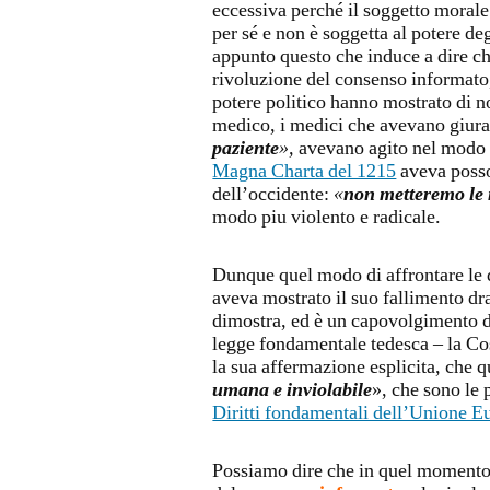
eccessiva perché il soggetto morale
per sé e non è soggetta al potere de
appunto questo che induce a dire che
rivoluzione del consenso informato,
potere politico hanno mostrato di no
medico, i medici che avevano giura
paziente
»,
avevano agito nel modo e
Magna Charta del 1215
aveva posso
dell’occidente:
«
non metteremo le 
modo piu violento e radicale.
Dunque quel modo di affrontare le qu
aveva mostrato il suo fallimento dr
dimostra, ed è un capovolgimento di
legge fondamentale tedesca – la Co
la sua affermazione esplicita, che q
umana e inviolabile
», che sono le 
Diritti fondamentali dell’Unione E
Possiamo dire che in quel momento s