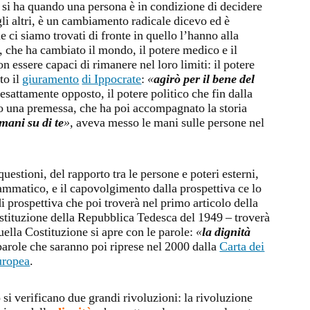
 si ha quando una persona è in condizione di decidere
gli altri, è un cambiamento radicale dicevo ed è
 ci siamo trovati di fronte in quello l’hanno alla
 che ha cambiato il mondo, il potere medico e il
n essere capaci di rimanere nel loro limiti: il potere
to il
giuramento
di Ippocrate
:
«
agirò per il bene del
sattamente opposto, il potere politico che fin dalla
 una premessa, che ha poi accompagnato la storia
mani su di te
»,
aveva messo le mani sulle persone nel
estioni, del rapporto tra le persone e poteri esterni,
ammatico, e il capovolgimento dalla prospettiva ce lo
 prospettiva che poi troverà nel primo articolo della
stituzione della Repubblica Tedesca del 1949 – troverà
uella Costituzione si apre con le parole:
«
la dignità
parole che saranno poi riprese nel 2000 dalla
Carta dei
uropea
.
i verificano due grandi rivoluzioni: la rivoluzione