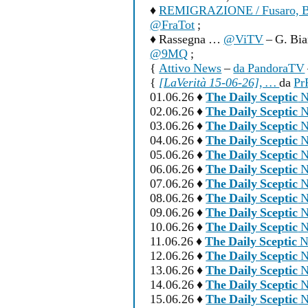
♦
REMIGRAZIONE / Fusaro, Br
@FraTot
;
♦ Rassegna …
@ViTV
– G. Bi
@9MQ
;
{
Attivo News
–
da PandoraTV
{
[LaVerità 15-06-26], …
da
Pr
01.06.26 ♦
The Daily Sceptic
N
02.06.26 ♦
The Daily Sceptic
N
03.06.26 ♦
The Daily Sceptic
N
04.06.26 ♦
The Daily Sceptic
N
05.06.26 ♦
The Daily Sceptic
N
06.06.26 ♦
The Daily Sceptic
N
07.06.26 ♦
The Daily Sceptic
N
08.06.26 ♦
The Daily Sceptic
N
09.06.26 ♦
The Daily Sceptic
N
10.06.26 ♦
The Daily Sceptic
N
11.06.26 ♦
The Daily Sceptic
N
12.06.26 ♦
The Daily Sceptic
N
13.06.26 ♦
The Daily Sceptic
N
14.06.26 ♦
The Daily Sceptic
N
15.06.26 ♦
The Daily Sceptic
N