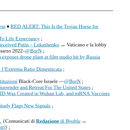
rse
♦
RED ALERT: This Is the Trojan Horse for
o Life Expectancy
;
deceived Putin – Lukashenko
↔ Vaticano e la lobby
 marzo 2022–
@BorN
;
exposes drone plant at film studio hit by Russia
: l’Extrema Ratio Dimenticata
;
stituzioni
Black-Core Israele —
@BorN
;
Surrender and Retreat For The United States
;
D Was Created in Wuhan Lab, and mRNA Vaccines
tudy Flags New Signals
;
…
{Comunicati di
Redazione
di
Byoblu
↔
sti
} ;