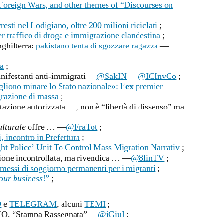
Foreign Wars, and other themes of “Discourses on
sti nel Lodigiano, oltre 200 milioni riciclati
;
r traffico di droga e immigrazione clandestina
;
nghilterra:
pakistano tenta di sgozzare ragazza
—
sa
;
anifestanti anti-immigrati —
@SakIN
—
@ICInvCo
;
liono minare lo Stato nazionale»: l’
ex
premier
grazione di massa
;
tazione autorizzata …, non è “libertà di dissenso” ma
ulturale
offre … —
@FraTot
;
, incontro in Prefettura
;
 Police’ Unit To Control Mass Migration Narrativ
;
ione incontrollata, ma rivendica … —
@8linTV
;
rmessi di soggiorno permanenti per i migranti
;
our business
!”
;
O
e
TELEGRAM
, alcuni
TEMI
;
u 9MQ, “Stampa Rassegnata” —
@iGiuI
;