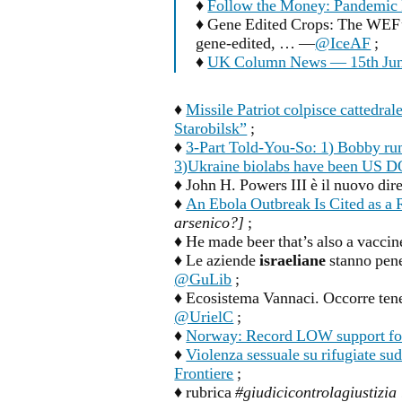
♦
Follow the Money: Pandemic 
♦ Gene Edited Crops: The WEF’
gene-edited, … —
@IceAF
;
♦
UK Column News — 15th Jun
♦
Missile Patriot colpisce cattedra
Starobilsk”
;
♦
3-Part Told-You-So: 1) Bobby rum
3)Ukraine biolabs have been US DO
♦ John H. Powers III è il nuovo di
♦
An Ebola Outbreak Is Cited as a
arsenico?]
;
♦ He made beer that’s also a vacci
♦ Le aziende
israeliane
stanno pene
@GuLib
;
♦ Ecosistema Vannaci. Occorre tene
@UrielC
;
♦
Norway: Record LOW support fo
♦
Violenza sessuale su rifugiate sud
Frontiere
;
♦ rubrica
#giudicicontrolagiustizia