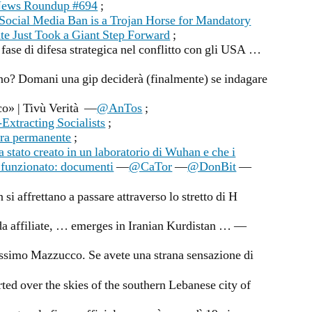
News Roundup #694
;
 Social Media Ban is a Trojan Horse for Mandatory
ate Just Took a Giant Step Forward
;
 fase di difesa strategica nel conflitto con gli USA …
ano? Domani una gip deciderà (finalmente) se indagare
co» | Tivù Verità —
@AnTos
;
Extracting Socialists
;
rra permanente
;
stato creato in un laboratorio di Wuhan e che i
funzionato: documenti
—
@CaTor
—
@DonBit
—
 si affrettano a passare attraverso lo stretto di H
a affiliate, … emerges in Iranian Kurdistan … —
simo Mazzucco. Se avete una strana sensazione di
ted over the skies of the southern Lebanese city of