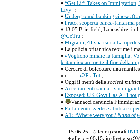
♦
“Get Lit” Takes on Immigration, 
Livy”
;
♦
Underground banking cinese: 8 arre
♦
Prato, scoperta banca-fantasma pe
♦ 13.05 Brierfield, Lancashire, in I
@CoTru
;
♦
Migranti, 41 sbarcati a Lampedu
♦ La polizia britannica reprime i m
♦
«Vogliono minare la famiglia. Vog
britannico ammette il fine della mi
♦ Cercare di boicottare una manifes
un … —
@FraTot
;
♦ Oggi il menù della
società multic
♦
Accertamenti sanitari sui migranti
♦
Exposed: UK Govt Has A ‘Thought
♦
Vannacci denuncia l’immigraz
♦
Parlamento svedese abolisce i pe
♦
A1: “Where were you?
None
of y
15.06.26 – (alcuni)
canali
INF
♦ alle ore 08.15, in diretta s