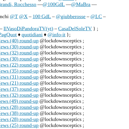
andi, Rocchesso
—
@100GdL
—
@MaBra
—
anchi
@T
@X
–
100 GdL
–
@giubberosse
–
@LC
–
–
IlVasoDiPandoraTV(yt)
–
CasaDelSoleTV
} ;
PagQuot
♦
quotidiani
♦
@info-it
};
ews (40) round-up
@lockdownsceptics ;
ews (30) round-up
@lockdownsceptics ;
ews (32) round-up
@lockdownsceptics ;
ews (30) round-up
@lockdownsceptics ;
ews (22) round-up
@lockdownsceptics ;
ews (35) round-up
@lockdownsceptics ;
ews (31) round-up
@lockdownsceptics ;
ews (21) round-up
@lockdownsceptics ;
ews (37) round-up
@lockdownsceptics ;
ews (32) round-up
@lockdownsceptics ;
ews (49) round-up
@lockdownsceptics ;
ews (28) round-up
@lockdownsceptics ;
ews (38) round-up
@lockdownsceptics ;
ews (28) round-up
@lockdownsceptics ;
ews (25) round-up
@lockdownsceptics ;