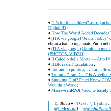
♦
“it’s for the children” as trojan ho
Digital ID
;
♦
How The World Added Decades T
♦
(ITA via google)
‘Jewish lobby’ 
ebraica hanno ingannato Putin nel
♦
(ITA via google)
Ukrainian media 
(PHOTOS, VIDEO)
;
♦
Il Calcolo della Morte — Atto IV
♦
Il Blues dell’Escalation
;
♦
Entrano in politica, avatar nelle i
♦
Trump’s “Iran Deal” Is A Veiled 
♦
Smoking Gun? Fauci Knew COVI
Wouldn’t Work
;
♦
Massive
mRNA
Vaccine
Safety
S
15.06.26 ♦ {
TG etc @Byoblu 
@CMessora
} –
@MediaPlurali