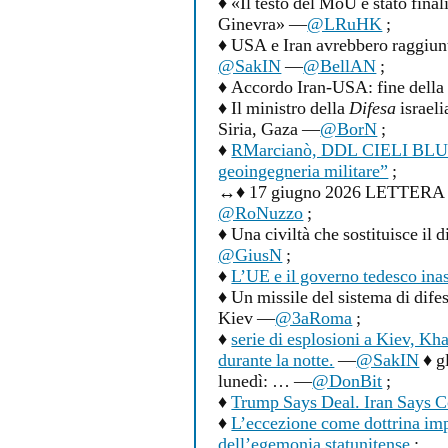
♦ «Il testo del MoU è stato final
Ginevra» —
@LRuHK
;
♦ USA e Iran avrebbero raggiun
@SakIN
—
@BellAN
;
♦ Accordo Iran-USA: fine dell
♦ Il ministro della
Difesa
israel
Siria, Gaza —
@BorN
;
♦
RMarcianò, DDL CIELI BLU: “S
geoingegneria militare”
;
↔♦ 17 giugno 2026 LETTERA AP
@RoNuzzo
;
♦ Una civiltà che sostituisce il 
@GiusN
;
♦
L’UE e il governo tedesco ina
♦ Un missile del sistema di difes
Kiev —
@3aRoma
;
♦
serie di esplosioni a Kiev, Kh
durante la notte.
—
@SakIN
♦ gl
lunedì: … —
@DonBit
;
♦
Trump Says Deal. Iran Says C
♦
L’eccezione come dottrina imp
dell’egemonia statunitense
;