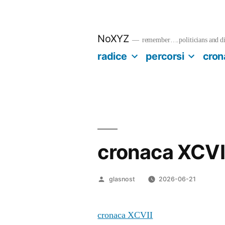
Salta
al
contenuto
NoXYZ
remember….politicians and dia
radice
percorsi
cron
cronaca XCVI
Pubblicato
glasnost
2026-06-21
da
cronaca XCVII