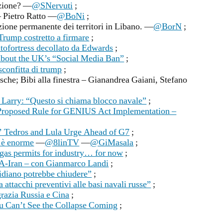
izione? —
@SNervuti
;
– Pietro Ratto —
@BoNi
;
ione permanente dei territori in Libano. —
@BorN
;
rump costretto a firmare
;
tofortress decollato da Edwards
;
bout the UK’s “Social Media Ban”
;
sconfitta di trump
;
che; Bibi alla finestra – Gianandrea Gaiani, Stefano
Larry: “Questo si chiama blocco navale”
;
Proposed Rule for GENIUS Act Implementation –
’ Tedros and Lula Urge Ahead of G7
;
io è enorme
—
@8linTV
—
@GiMasala
;
 gas permits for industry… for now
;
SA-Iran – con Gianmarco Landi
;
tidiano potrebbe chiudere”
;
 attacchi preventivi alle basi navali russe”
;
razia Russia e Cina
;
u Can’t See the Collapse Coming
;