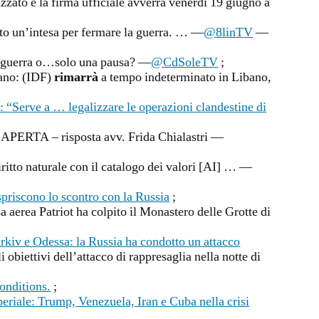
izzato e la firma ufficiale avverrà venerdì 19 giugno a
to un’intesa per fermare la guerra. … —
@8linTV
—
a guerra o…solo una pausa? —
@CdSoleTV
;
iano: (IDF)
rimarrà
a tempo indeterminato in Libano,
erve a … legalizzare le operazioni clandestine di
ERTA – risposta avv. Frida Chialastri —
diritto naturale con il catalogo dei valori [AI] … —
spriscono lo scontro con la Russia
;
a aerea Patriot ha colpito il Monastero delle Grotte di
arkiv e Odessa: la Russia ha condotto un attacco
i obiettivi dell’attacco di rappresaglia nella notte di
onditions.
;
eriale: Trump, Venezuela, Iran e Cuba nella crisi