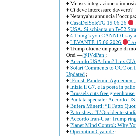
♦ Mense: integrazione o impos
♦ Ci deve interessare davvero? 
♦ Netanyahu annuncia l’occupaz
♦
CasaDelSoleTG 15.06.26
T
♦
USA. Si schianta un B-52 Stra
♦
4 Thing’s you CANNOT say a
♦
LEVANTE 15.06.2026
La 
♦ Trump ottiene un pugno di mos
Orsi —
@IVdPan
;
♦
Accordo USA-Iran? L’ex CIA 
♦
Solari Comments to OCC on 
Updated
;
♦
‘Finish Pandemic Agreement,
♦
Inizia il G7, e la posta in pal
♦
Brussels cuts free greenhouse
♦
Puntata speciale: Accordo U
♦
Bufera Minetti: “Il Fatto Quo
♦
Patrushev: “L’Occidente studia
♦
Accordo Iran-Usa: Trump ring
♦
Planet Mind Control: Why Yo
♦
Opeeration Cyanide
;