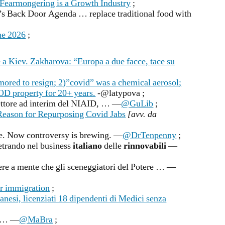
Fearmongering is a Growth Industry
;
s Back Door Agenda … replace traditional food with
e 2026
;
le a Kiev. Zakharova: “Europa a due facce, tace su
ored to resign; 2)”covid” was a chemical aerosol;
D property for 20+ years.
-@latypova ;
rettore ad interim del NIAID, … —
@GuLib
;
 Reason for Repurposing Covid Jabs
[avv. da
ne. Now controversy is brewing. —
@DrTenpenny
;
trando nel business
italiano
delle
rinnovabili
—
re a mente che gli sceneggiatori del Potere … —
r immigration
;
anesi, licenziati 18 dipendenti di Medici senza
… —
@MaBra
;