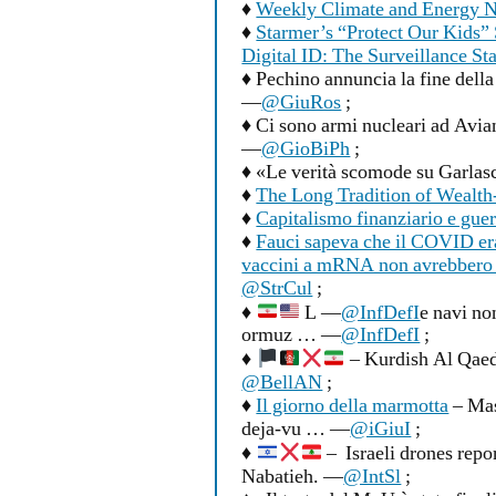
♦
Weekly Climate and Energy 
♦
Starmer’s “Protect Our Kids”
Digital ID: The Surveillance St
♦ Pechino annuncia la fine della
—
@GiuRos
;
♦ Ci sono armi nucleari ad Avi
—
@GioBiPh
;
♦ «Le verità scomode su Garlas
♦
The Long Tradition of Wealth-
♦
Capitalismo finanziario e gue
♦
Fauci sapeva che il COVID era 
vaccini a mRNA non avrebbero 
@StrCul
;
♦
L —
@InfDefI
e navi non
ormuz … —
@InfDefI
;
♦
– Kurdish Al Qaed
@BellAN
;
♦
Il giorno della marmotta
– Mas
deja-vu … —
@iGiuI
;
♦
– Israeli drones repor
Nabatieh. —
@IntSl
;