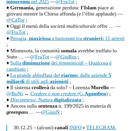
minorenni
nel 2025
—
@FraTot
;
♦
Germania,
generazione perduta:
l’Islam
piace ai
giovani mentre la Chiesa affonda (e l’élite applaude) —
@CaTor
;
♦ Oggi il menù della
società multiculturale
offre … —
@FraTot
;
♦
Perugia,
maxirissa
a bastonate tra
stranieri:
11 arresti
;
♦ Minnesota, la comunità
somala
avrebbe truffato lo
Stato … —
@FraTot
—
@GiuRos
;
♦
Sulla
diminuzione
dei
femminicidi
– Qualcosa è
cambiato
;
♦
La grande abbuffata del
riarmo:
dalle aziende
5
miliardi
di utili agli
azionisti
;
♦ Il sistema
crollerà
da solo? – Lorenza
Morello
—
@BoNi
↔
Credere e non credere
(G.
Agamben
)
;
♦
Disconnessi,
Natura
digitalizzata
;
♦ Ancora sulla
sentenza
n. 199/2025 in materia di
greenpass
… —
@GiusN
;
30.12.25 – (alcuni)
canali
INFO
e
TELEGRAM
,