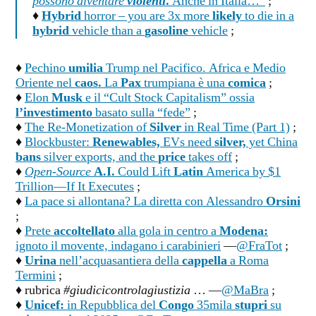
possono diventare
violenti
.
Anche in Italia…”
;
♦
Hybrid
horror – you are 3x more
likely
to die in a
hybrid
vehicle than a
gasoline
vehicle
;
♦
Pechino
umilia
Trump nel Pacifico. Africa e Medio
Oriente nel
caos.
La
Pax
trumpiana è una
comica
;
♦
Elon
Musk
e il “Cult Stock Capitalism” ossia
l’investimento
basato sulla “fede”
;
♦
The Re-Monetization of
Silver
in Real Time (Part 1)
;
♦
Blockbuster:
Renewables,
EVs need
silver,
yet China
bans
silver exports, and the
price
takes off
;
♦
Open-Source
A.I.
Could Lift
Latin
America by $1
Trillion—If It Executes
;
♦
La pace si allontana? La diretta con Alessandro
Orsini
;
♦
Prete
accoltellato
alla gola in centro a
Modena:
ignoto il movente, indagano i carabinieri
—
@FraTot
;
♦
Urina
nell’acquasantiera della
cappella
a Roma
Termini
;
♦ rubrica
#giudicicontrolagiustizia
… —
@MaBra
;
♦
Unicef:
in Repubblica del
Congo
35mila
stupri
su