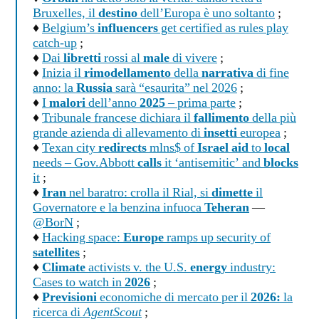
Bruxelles, il
destino
dell’Europa è uno soltanto
;
♦
Belgium’s
influencers
get certified as rules play
catch-up
;
♦
Dai
libretti
rossi al
male
di vivere
;
♦
Inizia il
rimodellamento
della
narrativa
di fine
anno: la
Russia
sarà “esaurita” nel 2026
;
♦
I
malori
dell’anno
2025
– prima parte
;
♦
Tribunale francese dichiara il
fallimento
della più
grande azienda di allevamento di
insetti
europea
;
♦
Texan city
redirects
mlns$ of
Israel aid
to
local
needs – Gov.Abbott
calls
it ‘antisemitic’ and
blocks
it
;
♦
Iran
nel baratro: crolla il Rial, si
dimette
il
Governatore e la benzina infuoca
Teheran
—
@BorN
;
♦
Hacking space:
Europe
ramps up security of
satellites
;
♦
Climate
activists v. the U.S.
energy
industry:
Cases to watch in
2026
;
♦
Previsioni
economiche di mercato per il
2026:
la
ricerca di
AgentScout
;