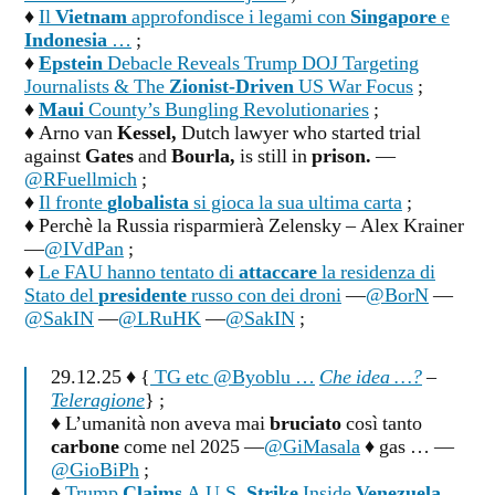
♦
Il
Vietnam
approfondisce i legami con
Singapore
e
Indonesia
…
;
♦
Epstein
Debacle Reveals Trump DOJ Targeting
Journalists & The
Zionist-Driven
US War Focus
;
♦
Maui
County’s Bungling Revolutionaries
;
♦ Arno van
Kessel,
Dutch lawyer who started trial
against
Gates
and
Bourla,
is still in
prison.
—
@RFuellmich
;
♦
Il fronte
globalista
si gioca la sua ultima carta
;
♦ Perchè la Russia risparmierà Zelensky – Alex Krainer
—
@IVdPan
;
♦
Le FAU hanno tentato di
attaccare
la residenza di
Stato del
presidente
russo con dei droni
—
@BorN
—
@SakIN
—
@LRuHK
—
@SakIN
;
29.12.25 ♦ {
TG etc @Byoblu …
Che idea …?
–
Teleragione
} ;
♦ L’umanità non aveva mai
bruciato
così tanto
carbone
come nel 2025 —
@GiMasala
♦ gas … —
@GioBiPh
;
♦
Trump
Claims
A U.S.
Strike
Inside
Venezuela,