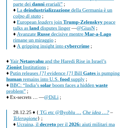
parte dei
danni
erariali”
;
♦
La
deindustrializzazione
della Germania è un
colpo di stato
;
♦
European
leaders
join
Trump-Zelenskyy
peace
talks as
land
disputes linger
—
@GiusN
;
♦
Avanzate
Russe
decisive mentre
Mar-a-Lago
rimane un miraggio
;
♦
A gripping insight into
cybercrime
;
♦
Yair
Netanyahu
and the Haredi Rise in Israel’s
Zionist
Institutions
;
♦
Putin releases
[?]
evidence
[?]
Bill
Gates
is pumping
human
remains into U.S.
food
supply
;
♦
BBC: “India’s
solar
boom faces a hidden
waste
problem”
;
♦ Ex-secrets … —
@DiLi
;
28.12.25 ♦ {
TG etc @Byoblu …
Che idea …?
–
Teleragione
} ;
♦
Ucraina, il
decreto
per il
2026:
aiuti militari ma