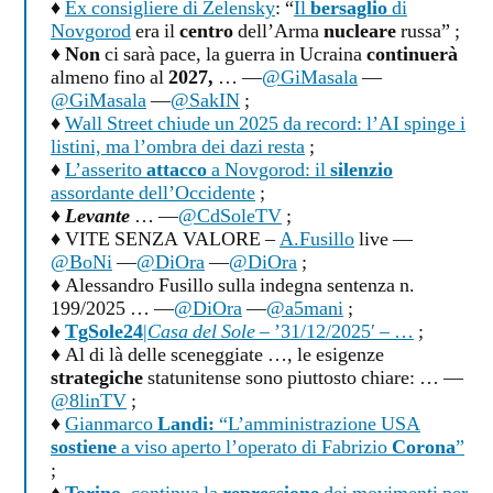
♦
Ex consigliere di Zelensky
: “
Il
bersaglio
di
Novgorod
era il
centro
dell’Arma
nucleare
russa” ;
♦
Non
ci sarà pace, la guerra in Ucraina
continuerà
almeno fino al
2027,
… —
@GiMasala
—
@GiMasala
—
@SakIN
;
♦
Wall Street chiude un 2025 da record: l’AI spinge i
listini, ma l’ombra dei dazi resta
;
♦
L’asserito
attacco
a Novgorod: il
silenzio
assordante dell’Occidente
;
♦
Levante
… —
@CdSoleTV
;
♦ VITE SENZA VALORE –
A.Fusillo
live —
@BoNi
—
@DiOra
—
@DiOra
;
♦ Alessandro Fusillo sulla indegna sentenza n.
199/2025 … —
@DiOra
—
@a5mani
;
♦
TgSole24
|
Casa del Sole
– ’31/12/2025′ – …
;
♦ Al di là delle sceneggiate …, le esigenze
strategiche
statunitense sono piuttosto chiare: … —
@8linTV
;
♦
Gianmarco
Landi:
“L’amministrazione USA
sostiene
a viso aperto l’operato di Fabrizio
Corona
”
;