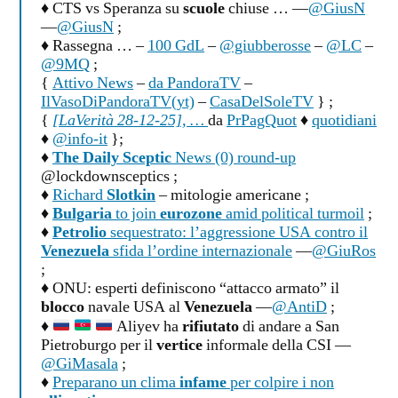
♦ CTS vs Speranza su
scuole
chiuse … —
@GiusN
—
@GiusN
;
♦ Rassegna … –
100 GdL
–
@giubberosse
–
@LC
–
@9MQ
;
{
Attivo News
–
da PandoraTV
–
IlVasoDiPandoraTV(yt)
–
CasaDelSoleTV
} ;
{
[LaVerità 28-12-25], …
da
PrPagQuot
♦
quotidiani
♦
@info-it
};
♦
The Daily Sceptic
News (0) round-up
@lockdownsceptics ;
♦
Richard
Slotkin
– mitologie americane ;
♦
Bulgaria
to join
eurozone
amid political turmoil
;
♦
Petrolio
sequestrato: l’aggressione USA contro il
Venezuela
sfida l’ordine internazionale
—
@GiuRos
;
♦ ONU: esperti definiscono “attacco armato” il
blocco
navale USA al
Venezuela
—
@AntiD
;
♦
Aliyev ha
rifiutato
di andare a San
Pietroburgo per il
vertice
informale della CSI —
@GiMasala
;
♦
Preparano un clima
infame
per colpire i non