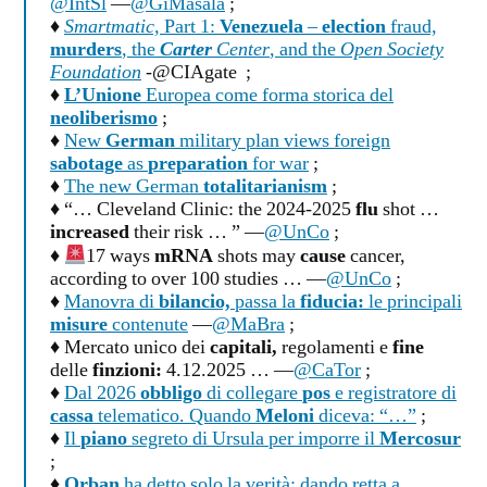
@IntSl
—
@GiMasala
;
♦
Smartmatic,
Part 1:
Venezuela
–
election
fraud,
murders
, the
Carter
Center
, and the
Open Society
Foundation
-@CIAgate ;
♦
L’Unione
Europea come forma storica del
neoliberismo
;
♦
New
German
military plan views foreign
sabotage
as
preparation
for war
;
♦
The new German
totalitarianism
;
♦ “… Cleveland Clinic: the 2024-2025
flu
shot …
increased
their risk … ” —
@UnCo
;
♦
17 ways
mRNA
shots may
cause
cancer,
according to over 100 studies … —
@UnCo
;
♦
Manovra di
bilancio,
passa la
fiducia:
le principali
misure
contenute
—
@MaBra
;
♦ Mercato unico dei
capitali,
regolamenti e
fine
delle
finzioni:
4.12.2025 … —
@CaTor
;
♦
Dal 2026
obbligo
di collegare
pos
e registratore di
cassa
telematico. Quando
Meloni
diceva: “…”
;
♦
Il
piano
segreto di Ursula per imporre il
Mercosur
;
♦
Orban
ha detto solo la verità: dando retta a