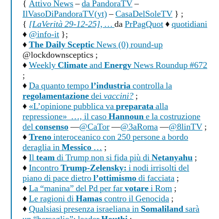
{
Attivo News
–
da PandoraTV
–
IlVasoDiPandoraTV(yt)
–
CasaDelSoleTV
} ;
{
[LaVerità 29-12-25], …
da
PrPagQuot
♦
quotidiani
♦
@info-it
};
♦
The Daily Sceptic
News (0) round-up
@lockdownsceptics ;
♦
Weekly
Climate
and
Energy
News Roundup #672
;
♦
Da quanto tempo
l’industria
controlla la
regolamentazione
dei
vaccini?
;
♦
«L’opinione pubblica va
preparata
alla
repressione» …, il caso
Hannoun
e la costruzione
del
consenso
—
@CaTor
—
@3aRoma
—
@8linTV
;
♦
Treno
interoceanico con 250 persone a bordo
deraglia in
Messico
…
;
♦
Il
team
di Trump non si fida più di
Netanyahu
;
♦
Incontro
Trump-Zelensky:
i nodi irrisolti del
piano di pace dietro
l’ottimismo
di facciata
;
♦
La “manina” del Pd per far
votare
i Rom
;
♦
Le ragioni di
Hamas
contro il Genocida
;
♦
Qualsiasi presenza israeliana in
Somaliland
sarà