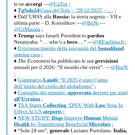
te ne
accorgi
—
@CaTor
;
♦
TgSole24
|
Casa del Sole
– ’29/12/2025′ – …
;
♦ Dall’URSS alla
Russia:
la storia segreta – VII e
ultima parte – D. Koreshkov —
@BoNi
—
@GiMasala
;
♦
Trump
says Israeli President to
pardon
Netanyahu: “… who’s a
hero
…” —
@RFuellmich
;
♦
Il riconoscimento della sovranità del
Somaliland
semina caos
;
♦
The Economist
ha pubblicato le sue
previsioni
annuali per il 2026: “Il mondo che verrà”. —
@BorN
;
♦
Gianmarco
Landi:
“Il 2025 è stato l’anno
dell’inizio del crollo del globalismo”
;
♦
Consiglio dei ministri:
approvato
decreto per
aiuti
all’Ucraina
;
♦
TSA Starts
Collecting
‘DNA’ With
Law
Now In
Effect At US
airports
;
♦
NEW STUDY:
Dogs
Improve
Human
Mental
Health
by Transferring Beneficial
Microbes
;
♦ “Sole 24 ore”,
generale
Luciano Portolano.
Italia,