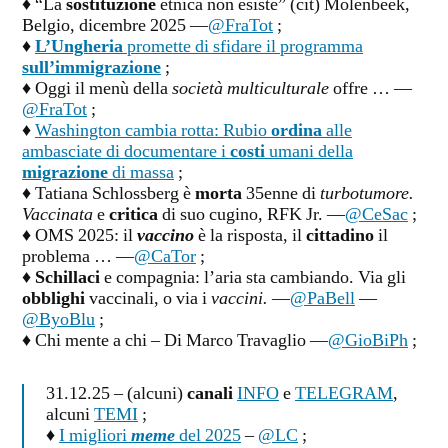
♦ “La
sostituzione
etnica non esiste” (cit) Molenbeek,
Belgio, dicembre 2025 —
@FraTot
;
♦
L’Ungheria
promette di sfidare il programma
sull’immigrazione
;
♦ Oggi il menù della
società multiculturale
offre … —
@FraTot
;
♦
Washington cambia rotta: Rubio
ordina
alle
ambasciate di documentare i
costi
umani della
migrazione
di massa
;
♦ Tatiana Schlossberg è
morta
35enne di
turbotumore.
Vaccinata
e
critica
di suo cugino, RFK Jr. —
@CeSac
;
♦ OMS 2025: il
vaccino
è la risposta, il
cittadino
il
problema … —
@CaTor
;
♦
Schillaci
e compagnia: l’aria sta cambiando. Via gli
obblighi
vaccinali, o via i
vaccini.
—
@PaBell
—
@ByoBlu
;
♦ Chi mente a chi – Di Marco Travaglio —
@GioBiPh
;
31.12.25 – (alcuni)
canali
INFO
e
TELEGRAM
,
alcuni
TEMI
;
♦
I migliori
meme
del 2025
–
@LC
;