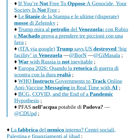
♦
If You’re
Not
Free To
Oppose
A Genocide, Your
Society Is
Not
Free
;
♦
Le
litanie
de la Stampa e le ultime (disperate)
mosse
di Zelensky
;
♦
Trump mira al
petrolio
del
Venezuela:
con Rubio
e
Machado
prova a prendere tre piccioni con una
fava
;
♦
(ITA via google)
Trump
says US
destroyed
‘big
facility’ in
Venezuela
—
@BorN
—
@GiMasala
;
♦
War
with Russia is
not
inevitable
;
♦
Europa 2026: Quando la
retorica
di guerra di
scontra con la dura
realtà
;
♦
WHO
Instructs
Governments to
Track
Online
Anti-Vaccine
Messaging
in Real Time with
AI
;
♦
BCG, COVID, and the End of a
Pandemic
Hypothesis
;
♦ PFAS
nell’acqua
potabile di
Padova?
—
@CDUpd
;
♦
La
fabbrica
del
nemico
interno? Centri sociali,
Palestina e finanziamenti al jihad
;