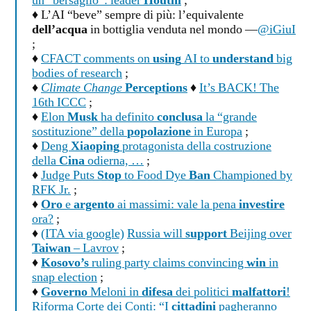
un “bersaglio”: leader
Houthi
;
♦ L’AI “beve” sempre di più: l’equivalente
dell’acqua
in bottiglia venduta nel mondo —
@iGiuI
;
♦
CFACT comments on
using
AI to
understand
big
bodies of research
;
♦
Climate Change
Perceptions
♦
It’s BACK! The
16th ICCC
;
♦
Elon
Musk
ha definito
conclusa
la “grande
sostituzione” della
popolazione
in Europa
;
♦
Deng
Xiaoping
protagonista della costruzione
della
Cina
odierna, …
;
♦
Judge Puts
Stop
to Food Dye
Ban
Championed by
RFK Jr.
;
♦
Oro
e
argento
ai massimi: vale la pena
investire
ora?
;
♦
(ITA via google)
Russia will
support
Beijing over
Taiwan
– Lavrov
;
♦
Kosovo’s
ruling party claims convincing
win
in
snap election
;
♦
Governo
Meloni in
difesa
dei politici
malfattori
!
Riforma Corte dei Conti: “I
cittadini
pagheranno