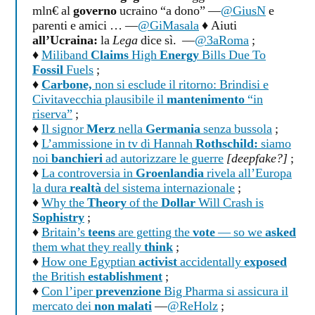
mln€ al
governo
ucraino “a dono” —
@GiusN
e
parenti e amici … —
@GiMasala
♦ Aiuti
all’Ucraina:
la
Lega
dice sì. —
@3aRoma
;
♦
Miliband
Claims
High
Energy
Bills Due To
Fossil
Fuels
;
♦
Carbone,
non si esclude il ritorno: Brindisi e
Civitavecchia plausibile il
mantenimento
“in
riserva”
;
♦
Il signor
Merz
nella
Germania
senza bussola
;
♦
L’ammissione in tv di Hannah
Rothschild:
siamo
noi
banchieri
ad autorizzare le guerre
[deepfake?]
;
♦
La controversia in
Groenlandia
rivela all’Europa
la dura
realtà
del sistema internazionale
;
♦
Why the
Theory
of the
Dollar
Will Crash is
Sophistry
;
♦
Britain’s
teens
are getting the
vote
— so we
asked
them what they really
think
;
♦
How one Egyptian
activist
accidentally
exposed
the British
establishment
;
♦
Con l’iper
prevenzione
Big Pharma si assicura il
mercato dei
non malati
—
@ReHolz
;