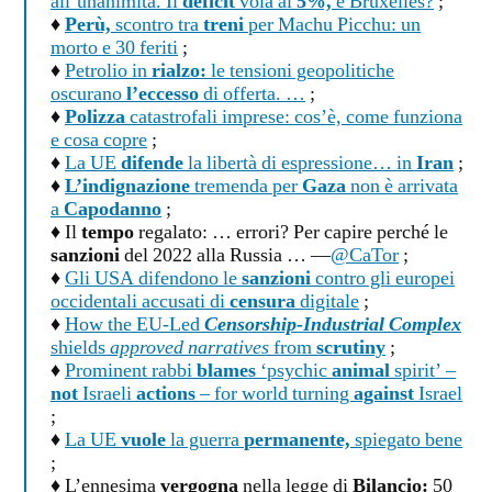
all’unanimità. Il
deficit
vola al
5%,
e Bruxelles?
;
♦
Perù,
scontro tra
treni
per Machu Picchu: un
morto e 30 feriti
;
♦
Petrolio in
rialzo:
le tensioni geopolitiche
oscurano
l’eccesso
di offerta. …
;
♦
Polizza
catastrofali imprese: cos’è, come funziona
e cosa copre
;
♦
La UE
difende
la libertà di espressione… in
Iran
;
♦
L’indignazione
tremenda per
Gaza
non è arrivata
a
Capodanno
;
♦ Il
tempo
regalato: … errori? Per capire perché le
sanzioni
del 2022 alla Russia … —
@CaTor
;
♦
Gli USA difendono le
sanzioni
contro gli europei
occidentali accusati di
censura
digitale
;
♦
How the EU-Led
Censorship-Industrial Complex
shields
approved narratives
from
scrutiny
;
♦
Prominent rabbi
blames
‘psychic
animal
spirit’ –
not
Israeli
actions
– for world turning
against
Israel
;
♦
La UE
vuole
la guerra
permanente,
spiegato bene
;
♦ L’ennesima
vergogna
nella legge di
Bilancio:
50