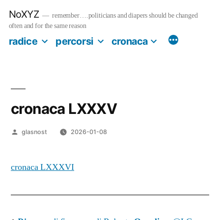
Salta
NoXYZ
al
remember….politicians and diapers should be changed
contenuto
often and for the same reason
radice
percorsi
cronaca
cronaca LXXXV
Pubblicato
glasnost
2026-01-08
da
cronaca LXXXVI