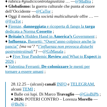
♦ rubrica
#giudicicontrolagiustizia
… —
@MaBra
;
♦
Globalismo:
la guerra culturale che punta al cuore
dell’Occidente —
@CaTor
;
♦ Oggi il menù della
società multiculturale
offre … —
@FraTot
;
♦
Firenze,
danneggiata
e ricoperta di fango la
targa
dedicata a Norma
Cossetto
;
♦
Britain’s
Hidden Hand in
America’s
Government
;
♦
Influenza,
Bassetti: “Quest’anno colpisce anche la
pancia”
[ma va’? “
l’influenza non provoca disturbi
gastrointestinali
“]
—
@GiMasala
;
↔♦
Five Year Pandemic
Review
and What to
Expect
in
2026
;
♦
Valentina Ferranti:
De-colonizzare
le menti per
tornare a essere umani
;
28.12.25 – (alcuni)
canali
INFO
e
TELEGRAM
,
alcuni
TEMI
;
♦ Balle coi lupi. Di Marco
Travaglio
—
@GioBiPh
;
♦
2026:
POTERI CONTRO – Lorenza
Morello
—
@BoNi
;