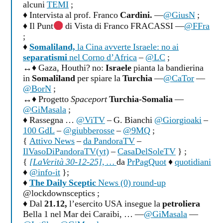
alcuni
TEMI
;
♦ Intervista al prof. Franco
Cardini.
—
@GiusN
;
♦ Il Punt
di Vista di Franco FRACASSI —
@FFra
;
♦
Somaliland,
la Cina avverte Israele: no ai
separatismi
nel Corno d’Africa
–
@LC
;
↔♦ Gaza, Houthi? no:
Israele
pianta la bandierina
in
Somaliland
per spiare la
Turchia
—
@CaTor
—
@BorN
;
↔♦ Progetto
Spaceport
Turchia-Somalia
—
@GiMasala
;
♦ Rassegna …
@ViTV
– G. Bianchi
@Giorgioaki
–
100 GdL
–
@giubberosse
–
@9MQ
;
{
Attivo News
–
da PandoraTV
–
IlVasoDiPandoraTV(yt)
–
CasaDelSoleTV
} ;
{
[LaVerità 30-12-25], …
da
PrPagQuot
♦
quotidiani
♦
@info-it
};
♦
The Daily Sceptic
News (0) round-up
@lockdownsceptics ;
♦ Dal
21.12,
l’esercito USA insegue la
petroliera
Bella 1 nel Mar dei Caraibi, … —
@GiMasala
—