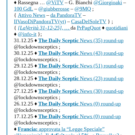
♦ Rassegna …
@ViTV
– G. Bianchi
@Giorgioaki
–
100 GdL
–
@giubberosse
–
@9MQ
;
{
Attivo News
–
da PandoraTV
–
IlVasoDiPandoraTV(yt)
–
CasaDelSoleTV
} ;
{
[LaVerità 31-12-25], …
da
PrPagQuot
♦
quotidiani
♦
@info-it
};
31.12.25 ♦
The Daily Sceptic
News (35) round-up
@lockdownsceptics ;
30.12.25 ♦
The Daily Sceptic
News (43) round-up
@lockdownsceptics ;
29.12.25 ♦
The Daily Sceptic
News (51) round-up
@lockdownsceptics ;
28.12.25 ♦
The Daily Sceptic
News (23) round-up
@lockdownsceptics ;
27.12.25 ♦
The Daily Sceptic
News (30) round-up
@lockdownsceptics ;
26.12.25 ♦
The Daily Sceptic
News (0) round-up
@lockdownsceptics ;
17.12.25 ♦
The Daily Sceptic
News (0) round-up
@lockdownsceptics ;
♦
Francia:
approvata la “Legge Speciale”