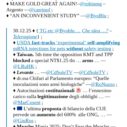
♦ MAKE GOLD GREAT AGAIN!–
@robinmg
–
Argento —
@carrinof
;
♦ “AN INCONVENIENT STUDY” —
@ByoBlu
;
30.12.25 ♦ {
TG etc @Byoblu …
Che idea …?
–
Teleragione
} ;
♦
USDA
fast-tracks
‘experimental’
self-amplifying
mRNA injections for pets
without
safety testing
;
♦
Taiwan.
5th time the opposition KMT and TPP
blocked
a special NT$1.25 tln …
arms
… —
@LRuHK
;
♦
Levante
… —
@CdSoleTV
—
@CdSoleTV
;
♦ dr.ssa Chifari al Parlamento europeo: “Quelle
inoculazioni sono armi biologiche” —
@RoNuzzo
;
♦ Autocitazioni
costituzionali
… l’ennesimo
carico sulla
legittimazione
degli obblighi … —
@MarCosent
;
♦
L’ultima
proposta
di bilancio della CUE
prevede un
aumento
del 600% alle ONG, … —
@GiuRos
;
♦
Measles
Mania 2025: Don’t Fear the
Measles
—