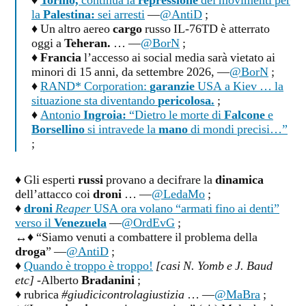
♦
Torino,
continua la
repressione
dei movimenti per
la
Palestina:
sei arresti
—
@AntiD
;
♦ Un altro aereo
cargo
russo IL-76TD è atterrato
oggi a
Teheran.
… —
@BorN
;
♦
Francia
l’accesso ai social media sarà vietato ai
minori di 15 anni, da settembre 2026, —
@BorN
;
♦
RAND* Corporation:
garanzie
USA a Kiev … la
situazione sta diventando
pericolosa.
;
♦
Antonio
Ingroia:
“Dietro le morte di
Falcone
e
Borsellino
si intravede la
mano
di mondi precisi…”
;
♦ Gli esperti
russi
provano a decifrare la
dinamica
dell’attacco coi
droni
… —
@LedaMo
;
♦
droni
Reaper
USA ora volano “armati fino ai denti”
verso il
Venezuela
—
@OrdEvG
;
↔♦ “Siamo venuti a combattere il problema della
droga
” —
@AntiD
;
♦
Quando è troppo è troppo!
[casi N. Yomb e J. Baud
etc]
-Alberto
Bradanini
;
♦ rubrica
#giudicicontrolagiustizia
… —
@MaBra
;