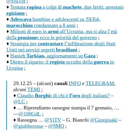
@FraTot
;
♦
Tentata
rapina
a colpi di
machete,
due feriti: arrestato
egiziano
;
♦
Adescava
bambine e adolescenti su
TikTok,
marocchino
condannato a 8 anni
;
♦
Milioni di euro in
armi
all’Ucraina, ma si alza l’età
della
pensione:
ecco le priorità del governo
;
♦
Strategia per
contrastare
l’infiltrazione degli Stati
Uniti nei servizi segreti
brasiliani
;
♦
Hanieh
Tarkian,
aggiornamenti su
Gaza
;
♦
Dietro il sipario: il
regista
occulto della
guerra
in
Ucraina
;
29.12.25 – (alcuni)
canali
INFO
e
TELEGRAM
,
alcuni
TEMI
;
♦
Claudio
Borghi:
di chi è
l’oro
degli italiani?
–
@LC
;
♦ … Riprendiamo rassegne stampa il 7 gennaio, …
—
@100GdL
;
♦ Rassegna …
@ViTV
– G. Bianchi
@Giorgioaki
–
@giubberosse
–
@9MQ
;