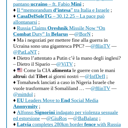
pantano
ucraino
– ft. Fabio
Mini
;
♦
Il “memorandum
d’intesa
” tra Italia e Israele
;
♦
CasaDelSoleTG
– 30.12.25 – La pace può
allontanarsi
;
♦
Russia Claims
Oreshnik
Missile Now “On
Combat
Duty” In
Belarus
—
@BorN
;
♦ Ma i negoziati per mettere fine alla guerra in
Ucraina sono una gigantesca PPC? —
@8linTV
—
@PatLaNT
;
♦ Dietro l’attentato a Putin c’è la mano degli inglesi?
– Dietro il Sipario —
@ViTV
;
♦
Come la CIA
alimenta
le guerre con le mani
altrui:
dal
Tibet
ai giorni nostri —
@InfDefI
;
♦ Tomahawk lanciati a caso in Nigeria Israele che
vuole trasformare il Somaliland … —
@8linTV
—
@mittdol
;
♦
EU
Leaders Move to
End
Social Media
Anonymity
;
♦
Alfonso
Signorini
indagato per violenza sessuale
ed estorsione
—
@GiuRos
—
@BaBalanz
;
♦
Latvia
completes 280km border
fence
with Russia