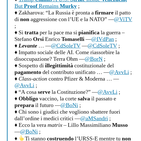
But
Proof
Remains
Murky
;
♦ Zakharova: “La Russia è pronta a
firmare
il patto
di
non
aggressione con l’UE e la NATO” —
@ViTV
;
♦ Si
tratta
per la pace ma si
pianifica
la guerra –
Stefano
Orsi
Enrico
Tomaselli
—
@IVdPan
;
♦
Levante
… —
@CdSoleTV
—
@CdSoleTV
;
♦ Impatto sociale delle AI. Come riassorbire la
disoccupazione? Terra Ohm —
@BorN
;
♦ Sospetto di
illegittimità
costituzionale del
pagamento
del contributo unificato … —
@AvvLi
;
♦
Class-action
contro Pfizer & Moderna … —
@AvvLi
;
♦ “A cosa
serve
la Costituzione?” —
@AvvLi
;
♦
Obbligo
vaccino, la corte
salva
il passato e
prepara
il futuro —
@BoNi
;
♦ Chi sono i giudici che vogliono sbattere fuori
dall’ordine i medici critici —
@aMSandri
;
♦ Ecco la vera
matrix
– Lillo Massimiliano
Musso
—
@BoNi
;
♦
Ti stanno
costruendo
l’URSS‑E mentre tu
non