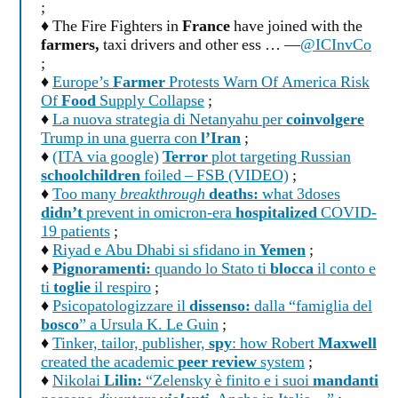
;
♦ The Fire Fighters in
France
have joined with the
farmers,
taxi drivers and other ess … —
@ICInvCo
;
♦
Europe’s
Farmer
Protests Warn Of America Risk
Of
Food
Supply Collapse
;
♦
La nuova strategia di Netanyahu per
coinvolgere
Trump in una guerra con
l’Iran
;
♦
(ITA via google)
Terror
plot targeting Russian
schoolchildren
foiled – FSB (VIDEO)
;
♦
Too many
breakthrough
deaths:
what 3doses
didn’t
prevent in omicron-era
hospitalized
COVID-
19 patients
;
♦
Riyad e Abu Dhabi si sfidano in
Yemen
;
♦
Pignoramenti:
quando lo Stato ti
blocca
il conto e
ti
toglie
il respiro
;
♦
Psicopatologizzare il
dissenso:
dalla “famiglia del
bosco
” a Ursula K. Le Guin
;
♦
Tinker, tailor, publisher,
spy
: how Robert
Maxwell
created the academic
peer review
system
;
♦
Nikolai
Lilin:
“Zelensky è finito e i suoi
mandanti