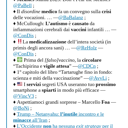
@PaBell
;
♦ Il
disordine
medico
fa un convegno sulla
crisi
delle vocazioni. … —
@BaBalanz
;
♦ McCullough:
L’autismo
è
causato
da
infiammazioni cerebrali dai
vaccini
infantili … —
@ConDis
;
♦
La
medicalizzazione
dell’intera società (in
primis degli ancora sani) … —
@ReHolz
—
@ConDis
;
♦
Prima del
[falso]vaccino,
la
circolare
“Tachipirina e
vigile attesa
” —
@CDCn
;
♦ 1° capitolo del libro “Tartarughe fino in fondo:
scienza e miti della vaccinazione” —
@AvvLi
;
♦
I
servizi
segreti USA useranno tuo
prossimo
smartphone a
spiarti
in modo più efficace —
@VincV3
;
♦ Aspettiamoci grandi sorprese – Marcello
Foa
—
@BoNi
;
♦
Trump – Netanyahu:
l’inutile
incontro e le
minacce
all’Iran
;
♦
L’Occidente
non
ha nessuna
exit strategy
per il