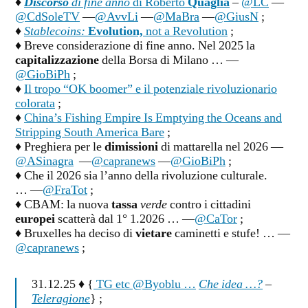
♦
Discorso
di fine anno
di Roberto
Quaglia
–
@LC
—
@CdSoleTV
—
@AvvLi
—
@MaBra
—
@GiusN
;
♦
Stablecoins:
Evolution,
not a Revolution
;
♦ Breve considerazione di fine anno. Nel 2025 la
capitalizzazione
della Borsa di Milano … —
@GioBiPh
;
♦
Il tropo “OK boomer” e il potenziale rivoluzionario
colorata
;
♦
China’s Fishing Empire Is Emptying the Oceans and
Stripping South America Bare
;
♦ Preghiera per le
dimissioni
di mattarella nel 2026 —
@ASinagra
—
@capranews
—
@GioBiPh
;
♦ Che il 2026 sia l’anno della rivoluzione culturale.
… —
@FraTot
;
♦
CBAM: la nuova
tassa
verde
contro i cittadini
europei
scatterà dal 1° 1.2026 … —
@CaTor
;
♦ Bruxelles ha deciso di
vietare
caminetti e stufe! … —
@capranews
;
31.12.25 ♦ {
TG etc @Byoblu …
Che idea …?
–
Teleragione
} ;