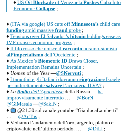
♦
US Oil
Blockade
of Venezuela
Pushes
Cuba Into
Economic
Collapse
;
♦
(ITA via google)
US cuts off
Minnesota’s
child care
funding
amid massive
fraud
probe
;
♦
Tensions over El Salvador’s
bitcoin
holdings ease as
IMF praises economic progress
;
♦
Il filo rosso che unisce il
racconto
ucraino-sionista
all’imperialismo
dell’Occidente
;
♦
As Mexico’s
Biometric ID
Draws Closer,
Implementation Remains Uncertain
;
♦
Uomen
of the Year —
@S
Nervuti
;
♦
I tarantini e gli Italiani dovranno
ringraziare
Israele
per indirettamente
salvare
l’acciaieria ILVA?
;
♦
La
Radio
dell’Apocalisse
della Russia …
ha
improvvisamente interrotto
… —
@BorN
—
@GiMasala
—
@SakIN
;
♦
@21:30 sul canale youtube “GianlucaLamberti”
… —
@AnTos
;
♦ Vediamo l’andamento dell’oro, argento, platino e
criptovalute nell’ultimo periodo. … —
@DiLi
;