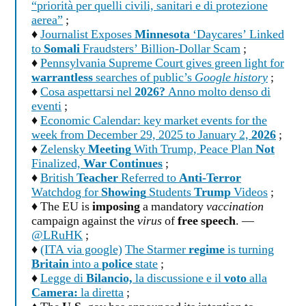
“priorità per quelli civili, sanitari e di protezione
aerea”
;
♦
Journalist Exposes
Minnesota
‘Daycares’ Linked
to
Somali
Fraudsters’ Billion-Dollar Scam
;
♦
Pennsylvania Supreme Court gives green light for
warrantless
searches of public’s
Google history
;
♦
Cosa aspettarsi nel
2026?
Anno molto denso di
eventi
;
♦
Economic Calendar: key market events for the
week from December 29, 2025 to January 2,
2026
;
♦
Zelensky
Meeting
With Trump, Peace Plan
Not
Finalized,
War Continues
;
♦
British
Teacher
Referred to
Anti-Terror
Watchdog for
Showing
Students
Trump
Videos
;
♦ The EU is
imposing
a mandatory
vaccination
campaign against the
virus
of
free speech
. —
@LRuHK
;
♦
(ITA via google)
The Starmer
regime
is turning
Britain
into a
police
state
;
♦
Legge di
Bilancio,
la discussione e il
voto
alla
Camera:
la diretta
;