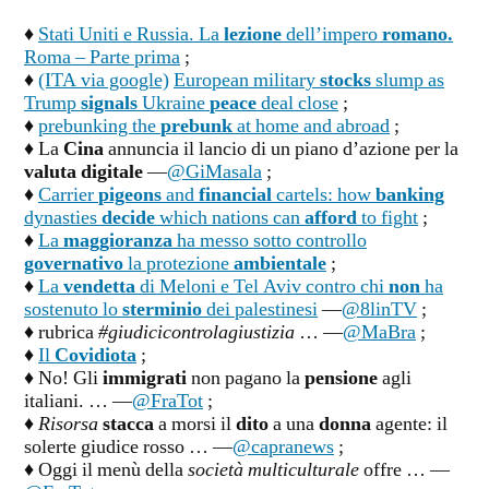
♦
Stati Uniti e Russia. La
lezione
dell’impero
romano.
Roma – Parte prima
;
♦
(ITA via google)
European military
stocks
slump as
Trump
signals
Ukraine
peace
deal close
;
♦
prebunking the
prebunk
at home and abroad
;
♦ La
Cina
annuncia il lancio di un piano d’azione per la
valuta digitale
—
@GiMasala
;
♦
Carrier
pigeons
and
financial
cartels: how
banking
dynasties
decide
which nations can
afford
to fight
;
♦
La
maggioranza
ha messo sotto controllo
governativo
la protezione
ambientale
;
♦
La
vendetta
di Meloni e Tel Aviv contro chi
non
ha
sostenuto lo
sterminio
dei palestinesi
—
@8linTV
;
♦ rubrica
#giudicicontrolagiustizia
… —
@MaBra
;
♦
Il
Covidiota
;
♦ No! Gli
immigrati
non pagano la
pensione
agli
italiani. … —
@FraTot
;
♦
Risorsa
stacca
a morsi il
dito
a una
donna
agente: il
solerte giudice rosso … —
@capranews
;
♦ Oggi il menù della
società multiculturale
offre … —