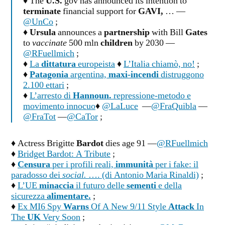
♦ The
U.S.
gov has announced its intention to
terminate
financial support for
GAVI,
… —
@UnCo
;
♦
Ursula
announces a
partnership
with Bill
Gates
to
vaccinate
500 mln
children
by 2030 —
@RFuellmich
;
♦
La
dittatura
europeista
♦
L’Italia chiamò, no!
;
♦
Patagonia
argentina,
maxi-incendi
distruggono
2.100 ettari
;
♦
L’arresto di
Hannoun.
repressione-metodo e
movimento innocuo
♦
@LaLuce
—
@FraQuibla
—
@FraTot
—
@CaTor
;
♦ Actress Brigitte
Bardot
dies age 91 —
@RFuellmich
♦
Bridget Bardot: A Tribute
;
♦
Censura
per i profili reali,
immunità
per i fake: il
paradosso dei
social.
…. (di Antonio Maria Rinaldi)
;
♦
L’UE
minaccia
il futuro delle
sementi
e della
sicurezza
alimentare.
;
♦
Ex MI6 Spy
Warns
Of A New 9/11 Style
Attack
In
The
UK
Very Soon
;