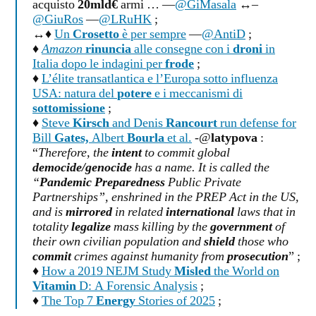
acquisto
20mld€
armi … —
@GiMasala
↔–
@GiuRos
—
@LRuHK
;
↔♦
Un
Crosetto
è per sempre
—
@AntiD
;
♦
Amazon
rinuncia
alle consegne con i
droni
in
Italia dopo le indagini per
frode
;
♦
L’élite transatlantica e l’Europa sotto influenza
USA: natura del
potere
e i meccanismi di
sottomissione
;
♦
Steve
Kirsch
and Denis
Rancourt
run defense for
Bill
Gates,
Albert
Bourla
et al.
-@
latypova
:
“
Therefore, the
intent
to commit global
democide/genocide
has a name. It is called the
“
Pandemic Preparedness
Public Private
Partnerships”, enshrined in the PREP Act in the US,
and is
mirrored
in related
international
laws that in
totality
legalize
mass killing by the
government
of
their own civilian population and
shield
those who
commit
crimes against humanity from
prosecution
” ;
♦
How a 2019 NEJM Study
Misled
the World on
Vitamin
D: A Forensic Analysis
;
♦
The Top 7
Energy
Stories of 2025
;