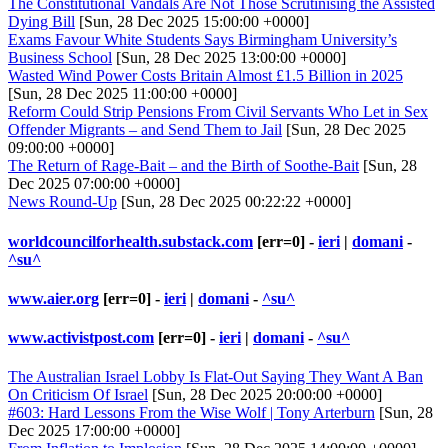
The Constitutional Vandals Are Not Those Scrutinising the Assisted
Dying Bill
[Sun, 28 Dec 2025 15:00:00 +0000]
Exams Favour White Students Says Birmingham University’s
Business School
[Sun, 28 Dec 2025 13:00:00 +0000]
Wasted Wind Power Costs Britain Almost £1.5 Billion in 2025
[Sun, 28 Dec 2025 11:00:00 +0000]
Reform Could Strip Pensions From Civil Servants Who Let in Sex
Offender Migrants – and Send Them to Jail
[Sun, 28 Dec 2025
09:00:00 +0000]
The Return of Rage-Bait – and the Birth of Soothe-Bait
[Sun, 28
Dec 2025 07:00:00 +0000]
News Round-Up
[Sun, 28 Dec 2025 00:22:22 +0000]
worldcouncilforhealth.substack.com
[err=0] -
ieri
|
domani
-
^su^
www.aier.org
[err=0] -
ieri
|
domani
-
^su^
www.activistpost.com
[err=0] -
ieri
|
domani
-
^su^
The Australian Israel Lobby Is Flat-Out Saying They Want A Ban
On Criticism Of Israel
[Sun, 28 Dec 2025 20:00:00 +0000]
#603: Hard Lessons From the Wise Wolf | Tony Arterburn
[Sun, 28
Dec 2025 17:00:00 +0000]