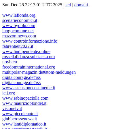
Sun Dec 28 22:13:01 UTC 2025 |
ieri
|
domani
www.lafionda.org
scenarieconomici.it
www.byoblu.com
luogocomune.net
mazzoninews.com
www.controinformazione.info
fahrenheit2022.it
www.lindipendente.online
rossellafidanza.substack.com
noyb.eu
freedomtraininternational.org
multipolar-magazin.de#atom-meldungen
digitalcourage.de#rss
digitalcourage.de#rss
www.astensionecostituente.it
icij.org
www.sabinopaciolla.com
www.maurizioblondet.it
visionetv.it
www.piccolenote.it
giubberossenews.it
www.lantidiplomatico.it