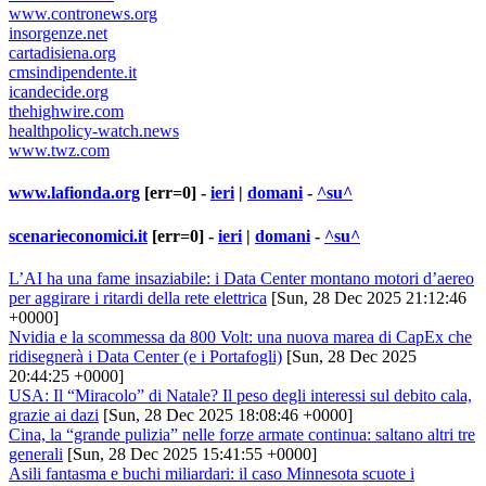
www.contronews.org
insorgenze.net
cartadisiena.org
cmsindipendente.it
icandecide.org
thehighwire.com
healthpolicy-watch.news
www.twz.com
www.lafionda.org
[err=0] -
ieri
|
domani
-
^su^
scenarieconomici.it
[err=0] -
ieri
|
domani
-
^su^
L’AI ha una fame insaziabile: i Data Center montano motori d’aereo
per aggirare i ritardi della rete elettrica
[Sun, 28 Dec 2025 21:12:46
+0000]
Nvidia e la scommessa da 800 Volt: una nuova marea di CapEx che
ridisegnerà i Data Center (e i Portafogli)
[Sun, 28 Dec 2025
20:44:25 +0000]
USA: Il “Miracolo” di Natale? Il peso degli interessi sul debito cala,
grazie ai dazi
[Sun, 28 Dec 2025 18:08:46 +0000]
Cina, la “grande pulizia” nelle forze armate continua: saltano altri tre
generali
[Sun, 28 Dec 2025 15:41:55 +0000]
Asili fantasma e buchi miliardari: il caso Minnesota scuote i