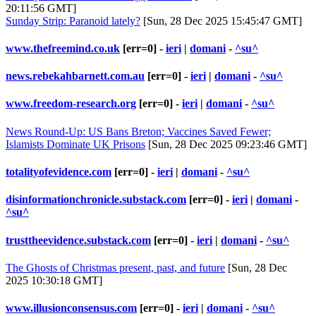
20:11:56 GMT]
Sunday Strip: Paranoid lately?
[Sun, 28 Dec 2025 15:45:47 GMT]
www.thefreemind.co.uk
[err=0] -
ieri
|
domani
-
^su^
news.rebekahbarnett.com.au
[err=0] -
ieri
|
domani
-
^su^
www.freedom-research.org
[err=0] -
ieri
|
domani
-
^su^
News Round-Up: US Bans Breton; Vaccines Saved Fewer;
Islamists Dominate UK Prisons
[Sun, 28 Dec 2025 09:23:46 GMT]
totalityofevidence.com
[err=0] -
ieri
|
domani
-
^su^
disinformationchronicle.substack.com
[err=0] -
ieri
|
domani
-
^su^
trusttheevidence.substack.com
[err=0] -
ieri
|
domani
-
^su^
The Ghosts of Christmas present, past, and future
[Sun, 28 Dec
2025 10:30:18 GMT]
www.illusionconsensus.com
[err=0] -
ieri
|
domani
-
^su^