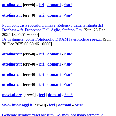
ottolinatv.it
[err=0] -
ieri
|
domani
-
^su^
ottolinatv.it
[err=0] -
ieri
|
domani
-
^su^
Putin conquista roccaforti chiave. Zelensky tratta la ritirata dal
Donbass – ft. Francesco Dall’Aglio, Stefano Orsi
[Sun, 28 Dec
2025 18:05:51 +0000]
IA vs gamers: come l’oligopolio DRAM fa esplodere i prezzi
[Sun,
28 Dec 2025 06:30:46 +0000]
ottolinatv.it
[err=0] -
ieri
|
domani
-
^su^
ottolinatv.it
[err=0] -
ieri
|
domani
-
^su^
ottolinatv.it
[err=0] -
ieri
|
domani
-
^su^
ottolinatv.it
[err=0] -
ieri
|
domani
-
^su^
movisol.org
[err=0] -
ieri
|
domani
-
^su^
www.imolaoggi.it
[err=0] -
ieri
|
domani
-
^su^
Generale ucraino: “Nei prossimi 3-5 mesi possiamo fermare la