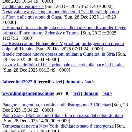
Dec 2025 16:54:19 +0000]
La dittatura europeista
[Sun, 28 Dec 2025 15:51:40 +0000]
Netanyahu è a Washington per chiedere il “via libera” riguardo
all’Iran e alla questione di Gaza.
[Sun, 28 Dec 2025 11:45:29
+0000]
L’Europa è rimasta indignata per la dichiarazione di von der Leyen
prima dell’incontro tra Zelensky e Trump.
[Sun, 28 Dec 2025
11:37:12 +0000]
La Russia cattura Huliaipole e Myrnohrad, infliggendo un doppio
colpo all’Ucraina
[Sun, 28 Dec 2025 07:11:24 +0000]
Israele conduce nuove operazioni militari a Quneitra, in Siria
[Sun,
28 Dec 2025 06:40:04 +0000]
Lavrov ha definito l’UE il principale ostacolo alla pace in Ucraina
[Sun, 28 Dec 2025 06:13:49 +0000]
fahrenheit2022.it
[err=0] -
ieri
|
domani
-
^su^
www.lindipendente.online
[err=0] -
ieri
|
domani
-
^su^
Patagonia argentina, maxi-incendi distruggono 2.100 ettari
[Sun, 28
Dec 2025 15:04:23 +0000]
Piano Solo, 1964: quando l’Italia fu a un passo dal colpo di Stato
[Sun, 28 Dec 2025 14:00:00 +0000]
Tempesta di neve a New York: dichiarato stato d’emergenza
[Sun,
28 Dec 2025 12:17:28 +0000]