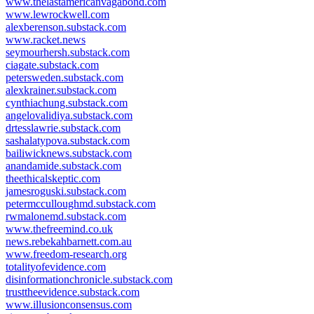
www.thelastamericanvagabond.com
www.lewrockwell.com
alexberenson.substack.com
www.racket.news
seymourhersh.substack.com
ciagate.substack.com
petersweden.substack.com
alexkrainer.substack.com
cynthiachung.substack.com
angelovalidiya.substack.com
drtesslawrie.substack.com
sashalatypova.substack.com
bailiwicknews.substack.com
anandamide.substack.com
theethicalskeptic.com
jamesroguski.substack.com
petermcculloughmd.substack.com
rwmalonemd.substack.com
www.thefreemind.co.uk
news.rebekahbarnett.com.au
www.freedom-research.org
totalityofevidence.com
disinformationchronicle.substack.com
trusttheevidence.substack.com
www.illusionconsensus.com