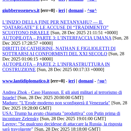
giubberossenews.it
[err=0] -
ieri
|
domani
-
^su^
L’INIZIO DELLA FINE PER NETANYAHU? — IL
“QATARGATE” E LE ACCUSE DI “TRADIMENTO”
SCUOTONO ISRAELE
[Sun, 28 Dec 2025 21:11:51 +0000]
AUTOPILOTA – PARTE 3: L’INTERFACCIA UMANA
[Sun, 28
Dec 2025 17:28:57 +0000]
DIRITTI DI CATHERINE, NATHAN E FIGLIOLETTI DI
SOTTRARSI AI CONFORMISTI DEL XXI SECOLO
[Sun, 28
Dec 2025 01:06:15 +0000]
AUTOPILOTA – PARTE 2: L’INFRASTRUTTURA IN
COSTRUZIONE
[Sun, 28 Dec 2025 00:17:33 +0000]
www.lantidiplomatico.it
[err=0] -
ieri
|
domani
-
^su^
Andrea Zhok - Caso Hannoun. E gli aiuti militari al terrorismo di
Israele?
[Sun, 28 Dec 2025 20:00:00 GMT]
Maduro: "L'Erode moderno non sconfiggerà il Venezuela"
[Sun, 28
Dec 2025 19:28:00 GMT]
USA: Trump ha avuto chiamata "produttiva" con Putin prima di
incontrare Zelensky
[Sun, 28 Dec 2025 19:01:00 GMT]
Lavrov: "Se qualcuno decidesse di attaccare la Russia, la risposta
sarà travolgente"
[Sun, 28 Dec 2025 18:18:00 GMT]