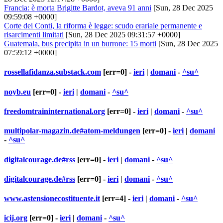
Francia: è morta Brigitte Bardot, aveva 91 anni
[Sun, 28 Dec 2025
09:59:08 +0000]
Corte dei Conti, la riforma è legge: scudo erariale permanente e
risarcimenti limitati
[Sun, 28 Dec 2025 09:31:57 +0000]
Guatemala, bus precipita in un burrone: 15 morti
[Sun, 28 Dec 2025
07:59:12 +0000]
rossellafidanza.substack.com
[err=0] -
ieri
|
domani
-
^su^
noyb.eu
[err=0] -
ieri
|
domani
-
^su^
freedomtraininternational.org
[err=0] -
ieri
|
domani
-
^su^
multipolar-magazin.de#atom-meldungen
[err=0] -
ieri
|
domani
-
^su^
digitalcourage.de#rss
[err=0] -
ieri
|
domani
-
^su^
digitalcourage.de#rss
[err=0] -
ieri
|
domani
-
^su^
www.astensionecostituente.it
[err=4] -
ieri
|
domani
-
^su^
icij.org
[err=0] -
ieri
|
domani
-
^su^