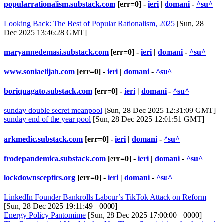
popularrationalism.substack.com
[err=0] -
ieri
|
domani
-
^su^
Looking Back: The Best of Popular Rationalism, 2025
[Sun, 28
Dec 2025 13:46:28 GMT]
maryannedemasi.substack.com
[err=0] -
ieri
|
domani
-
^su^
www.soniaelijah.com
[err=0] -
ieri
|
domani
-
^su^
boriquagato.substack.com
[err=0] -
ieri
|
domani
-
^su^
sunday double secret meanpool
[Sun, 28 Dec 2025 12:31:09 GMT]
sunday end of the year pool
[Sun, 28 Dec 2025 12:01:51 GMT]
arkmedic.substack.com
[err=0] -
ieri
|
domani
-
^su^
frodepandemica.substack.com
[err=0] -
ieri
|
domani
-
^su^
lockdownsceptics.org
[err=0] -
ieri
|
domani
-
^su^
LinkedIn Founder Bankrolls Labour’s TikTok Attack on Reform
[Sun, 28 Dec 2025 19:11:49 +0000]
Energy Policy Pantomime
[Sun, 28 Dec 2025 17:00:00 +0000]