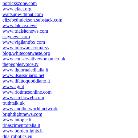
notrickszone.com
www.cfact.org
wattsupwiththat.com
elizabethnickson.substack.com
www.laluce.news
www.trialsitenews.com
slaynews.com
www.vigilantfox.com
www.infowars.com#rss
blog.whitecoatwaste.org
www.conservativewoman.co.uk
thepeoplesvoice.tv
www.ilgiornaleditalia.it
www.ilsussidiario.net
www.ilfattoquotidiano.it
www.agi.it
www.riotimesonline.com
www.strettoweb.com
truthtalk.uk
www.anotherworld.network
brightlightnews.com
www.intopic.it
rinascimentoitalia.it
www.bordernights.it
dna-robotics.eu