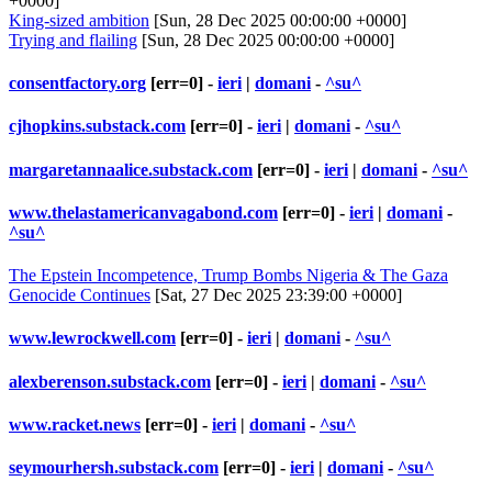
+0000]
King-sized ambition
[Sun, 28 Dec 2025 00:00:00 +0000]
Trying and flailing
[Sun, 28 Dec 2025 00:00:00 +0000]
consentfactory.org
[err=0] -
ieri
|
domani
-
^su^
cjhopkins.substack.com
[err=0] -
ieri
|
domani
-
^su^
margaretannaalice.substack.com
[err=0] -
ieri
|
domani
-
^su^
www.thelastamericanvagabond.com
[err=0] -
ieri
|
domani
-
^su^
The Epstein Incompetence, Trump Bombs Nigeria & The Gaza
Genocide Continues
[Sat, 27 Dec 2025 23:39:00 +0000]
www.lewrockwell.com
[err=0] -
ieri
|
domani
-
^su^
alexberenson.substack.com
[err=0] -
ieri
|
domani
-
^su^
www.racket.news
[err=0] -
ieri
|
domani
-
^su^
seymourhersh.substack.com
[err=0] -
ieri
|
domani
-
^su^