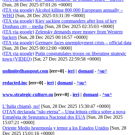
[Sun, 28 Dec 2025 07:01:26 +0000]
(ITA via google)
Alcohol killing 800,000 Europeans annually –
WHO
[Sun, 28 Dec 2025 03:31:39 +0000]
(ITA via google)
Kiev sacking commanders after loss of key
Donbass city – media
[Sun, 28 Dec 2025 02:35:03 +0000]
(ITA via google)
Zelensky demands more money from Western
backers
[Sun, 28 Dec 2025 00:16:57 +0000]
(ITA via google)
Germany faces unemployment crisis – official data
[Sun, 28 Dec 2025 00:12:00 +0000]
(ITA via google)
Putin congratulates troops on liberating strategic
town (VIDEO)
[Sat, 27 Dec 2025 22:59:58 +0000]
unlimitedhangout.com
[err=0] -
ieri
|
domani
-
^su^
redacted.inc
[err=0] -
ieri
|
domani
-
^su^
www.strategic-culture.su
[err=0] -
ieri
|
domani
-
^su^
L’Italia chiamò, no!
[Sun, 28 Dec 2025 15:30:47 +0000]
OTAN declarada “não eterna” – Uma leitura crítica sobre a nova
Estratégia de Segurança Nacional dos EUA
[Sun, 28 Dec 2025
15:07:21 +0000]
Oriente Medio hegemonía y temor a los Estados Unidos
[Sun, 28
Dec 2025 15:01:16 +0000]