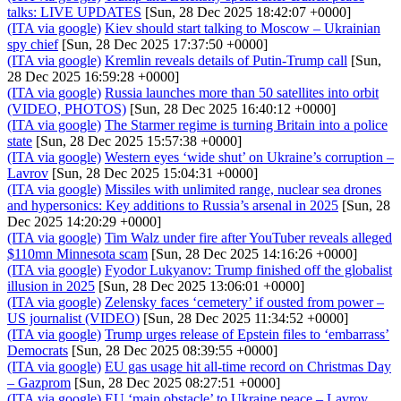
talks: LIVE UPDATES
[Sun, 28 Dec 2025 18:42:07 +0000]
(ITA via google)
Kiev should start talking to Moscow – Ukrainian
spy chief
[Sun, 28 Dec 2025 17:37:50 +0000]
(ITA via google)
Kremlin reveals details of Putin-Trump call
[Sun,
28 Dec 2025 16:59:28 +0000]
(ITA via google)
Russia launches more than 50 satellites into orbit
(VIDEO, PHOTOS)
[Sun, 28 Dec 2025 16:40:12 +0000]
(ITA via google)
The Starmer regime is turning Britain into a police
state
[Sun, 28 Dec 2025 15:57:38 +0000]
(ITA via google)
Western eyes ‘wide shut’ on Ukraine’s corruption –
Lavrov
[Sun, 28 Dec 2025 15:04:31 +0000]
(ITA via google)
Missiles with unlimited range, nuclear sea drones
and hypersonics: Key additions to Russia’s arsenal in 2025
[Sun, 28
Dec 2025 14:20:29 +0000]
(ITA via google)
Tim Walz under fire after YouTuber reveals alleged
$110mn Minnesota scam
[Sun, 28 Dec 2025 14:16:26 +0000]
(ITA via google)
Fyodor Lukyanov: Trump finished off the globalist
illusion in 2025
[Sun, 28 Dec 2025 13:06:01 +0000]
(ITA via google)
Zelensky faces ‘cemetery’ if ousted from power –
US journalist (VIDEO)
[Sun, 28 Dec 2025 11:34:52 +0000]
(ITA via google)
Trump urges release of Epstein files to ‘embarrass’
Democrats
[Sun, 28 Dec 2025 08:39:55 +0000]
(ITA via google)
EU gas usage hit all-time record on Christmas Day
– Gazprom
[Sun, 28 Dec 2025 08:27:51 +0000]
(ITA via google)
EU ‘main obstacle’ to Ukraine peace – Lavrov