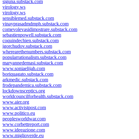
siguna.substack.com
virology.ws
virology.ws
sensiblemed.substack.com
vinayprasadmdmph.substack.com
comevolevasidimostrare.substack.com
sebastienpowell.substack.com
coquindechien.substack.com
igorchudov.substack.com
wherearethenumbers.substack.com
popularrationalism.substack.com
maryannedemasi.substack.com
www.soniaelijah.com
boriquagato.substack.com
arkmedic.substack.com
frodepandemica.substack.com
lockdownsceptics.org
worldcouncilforhealth.substack.com
www.aier.org
www.activistpost.com
www.politico.eu
peoplesworldwar.com
www.corbettreport.com
www.ideeazione.com
www.miglioverde.eu