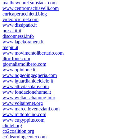
matthewehret.substack.com
www.centromachiavelli.com
enricaperucchietti.blog
video.icic-net.com
www.dissipatio.it
presskit.it
disconnessi.info
www.lapekoranera.it
mepiu.it
www.movimentolibertario.com
iltruffone.com
giornalismolibero.com
www.opinione.it
www.nogeoingegneria.com
www.iguardianidelcielo.it
www.attivitasolare.com
www.fondazionehume.it
www.weltanschauung.info
www.voltairenet.org
www.marcelloveneziani.com
www.mittdolcino.com
www.eugyppius.com
clintel.org
co2coalition.org
co2learningcenter.com