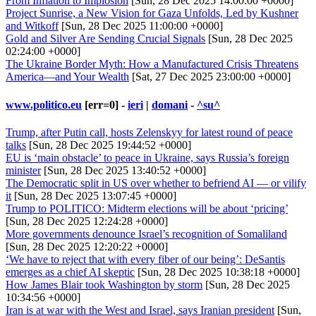
From Inflation to Implosion
[Sun, 28 Dec 2025 14:00:00 +0000]
Project Sunrise, a New Vision for Gaza Unfolds, Led by Kushner
and Witkoff
[Sun, 28 Dec 2025 11:00:00 +0000]
Gold and Silver Are Sending Crucial Signals
[Sun, 28 Dec 2025
02:24:00 +0000]
The Ukraine Border Myth: How a Manufactured Crisis Threatens
America—and Your Wealth
[Sat, 27 Dec 2025 23:00:00 +0000]
www.politico.eu
[err=0] -
ieri
|
domani
-
^su^
Trump, after Putin call, hosts Zelenskyy for latest round of peace
talks
[Sun, 28 Dec 2025 19:44:52 +0000]
EU is ‘main obstacle’ to peace in Ukraine, says Russia’s foreign
minister
[Sun, 28 Dec 2025 13:40:52 +0000]
The Democratic split in US over whether to befriend AI — or vilify
it
[Sun, 28 Dec 2025 13:07:45 +0000]
Trump to POLITICO: Midterm elections will be about ‘pricing’
[Sun, 28 Dec 2025 12:24:28 +0000]
More governments denounce Israel’s recognition of Somaliland
[Sun, 28 Dec 2025 12:20:22 +0000]
‘We have to reject that with every fiber of our being’: DeSantis
emerges as a chief AI skeptic
[Sun, 28 Dec 2025 10:38:18 +0000]
How James Blair took Washington by storm
[Sun, 28 Dec 2025
10:34:56 +0000]
Iran is at war with the West and Israel, says Iranian president
[Sun,