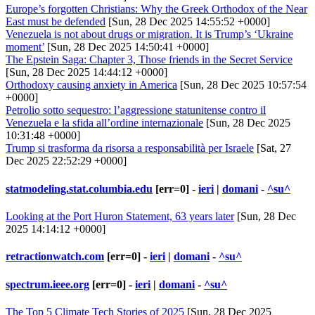
Europe’s forgotten Christians: Why the Greek Orthodox of the Near
East must be defended
[Sun, 28 Dec 2025 14:55:52 +0000]
Venezuela is not about drugs or migration. It is Trump’s ‘Ukraine
moment’
[Sun, 28 Dec 2025 14:50:41 +0000]
The Epstein Saga: Chapter 3, Those friends in the Secret Service
[Sun, 28 Dec 2025 14:44:12 +0000]
Orthodoxy causing anxiety in America
[Sun, 28 Dec 2025 10:57:54
+0000]
Petrolio sotto sequestro: l’aggressione statunitense contro il
Venezuela e la sfida all’ordine internazionale
[Sun, 28 Dec 2025
10:31:48 +0000]
Trump si trasforma da risorsa a responsabilità per Israele
[Sat, 27
Dec 2025 22:52:29 +0000]
statmodeling.stat.columbia.edu
[err=0] -
ieri
|
domani
-
^su^
Looking at the Port Huron Statement, 63 years later
[Sun, 28 Dec
2025 14:14:12 +0000]
retractionwatch.com
[err=0] -
ieri
|
domani
-
^su^
spectrum.ieee.org
[err=0] -
ieri
|
domani
-
^su^
The Top 5 Climate Tech Stories of 2025
[Sun, 28 Dec 2025