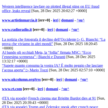
Western intelligence lawfare op plotted illegal sting on EU fraud
office, leaks reveal
[Sun, 28 Dec 2025 20:02:27 +0000]
www.artistinmarcia.it
[err=0] -
ieri
|
domani
-
^su^
www.radioradio.it
[err=0] -
ieri
|
domani
-
^su^
La notizia che fotografa il declino dell’Occidente ▷ G. Bianchi: “La
prova che viviamo in altri mondi”
[Sun, 28 Dec 2025 18:20:45
+0000]
Al bando gli occhiali Meta, la “follia” firmata MSC: “Ecco
l’ennesima scemenza” | Bianchi e Duranti
[Sun, 28 Dec 2025
13:32:17 +0000]
“Sapete quanto consuma la vostra IA? È molto peggio che lasciare
l’acqua aperta” ▷ Mario Tozzi
[Sun, 28 Dec 2025 02:57:10 +0000]
www.ukcolumn.org#rss
[err=0] -
ieri
|
domani
-
^su^
www.rt.com
[err=0] -
ieri
|
domani
-
^su^
(ITA via google)
French cinema star Brigitte Bardot dies at 91
[Sun,
28 Dec 2025 20:39:43 +0000]
(ITA via google)
Trump and Zelensky speak after crunch peace