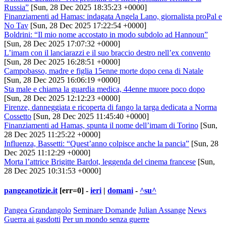
Russia”
[Sun, 28 Dec 2025 18:35:23 +0000]
Finanziamenti ad Hamas: indagata Angela Lano, giornalista proPal e
No Tav
[Sun, 28 Dec 2025 17:22:54 +0000]
Boldrini: “Il mio nome accostato in modo subdolo ad Hannoun”
[Sun, 28 Dec 2025 17:07:32 +0000]
L’imam con il lanciarazzi e il suo braccio destro nell’ex convento
[Sun, 28 Dec 2025 16:28:51 +0000]
Campobasso, madre e figlia 15enne morte dopo cena di Natale
[Sun, 28 Dec 2025 16:06:19 +0000]
Sta male e chiama la guardia medica, 44enne muore poco dopo
[Sun, 28 Dec 2025 12:12:23 +0000]
Firenze, danneggiata e ricoperta di fango la targa dedicata a Norma
Cossetto
[Sun, 28 Dec 2025 11:45:40 +0000]
Finanziamenti ad Hamas, spunta il nome dell’imam di Torino
[Sun,
28 Dec 2025 11:25:22 +0000]
Influenza, Bassetti: “Quest’anno colpisce anche la pancia”
[Sun, 28
Dec 2025 11:12:29 +0000]
Morta l’attrice Brigitte Bardot, leggenda del cinema francese
[Sun,
28 Dec 2025 10:31:53 +0000]
pangeanotizie.it
[err=0] -
ieri
|
domani
-
^su^
Pangea Grandangolo
Seminare Domande
Julian Assange
News
Guerra ai gasdotti
Per un mondo senza guerre