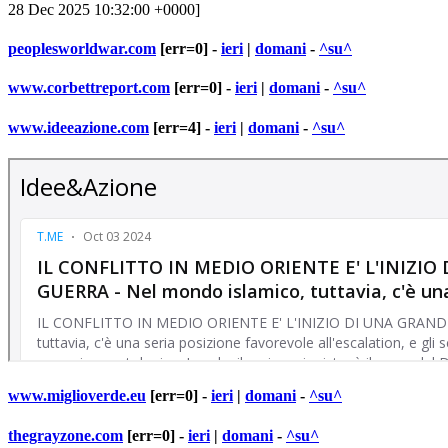
28 Dec 2025 10:32:00 +0000]
peoplesworldwar.com
[err=0] -
ieri
|
domani
-
^su^
www.corbettreport.com
[err=0] -
ieri
|
domani
-
^su^
www.ideeazione.com
[err=4] -
ieri
|
domani
-
^su^
www.miglioverde.eu
[err=0] -
ieri
|
domani
-
^su^
thegrayzone.com
[err=0] -
ieri
|
domani
-
^su^