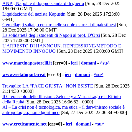
ANPI, Napoli e il doppio standard di guerra
[Sun, 28 Dec 2025
18:09:00 GMT]
Liquidazione del nazista Kapustin
[Sun, 28 Dec 2025 17:23:00
GMT]
Gemellaggi saltati, censure nelle scuole e arresti di palestinesi
[Sun,
28 Dec 2025 17:06:00 GMT]
La solidarietà degli studenti di Napoli al prof. D'Orsi
[Sun, 28 Dec
2025 17:00:00 GMT]
L’ARRESTO DI HANNOUN. REPRESSIONE-METODO E
MOVIMENTO INNOCUO
[Sun, 28 Dec 2025 15:00:00 GMT]
www.martinapastorelli.it
[err=0] -
ieri
|
domani
-
^su^
www.vietatoparlare.it
[err=0] -
ieri
|
domani
-
^su^
Travaglio: LA “PACE GIUSTA” NON ESISTE
[Sun, 28 Dec 2025
21:14:30 +0000]
Il Crepuscolo delle Illusioni: Zelensky a Mar-a-Lago e il Rifiuto
della Realtà
[Sun, 28 Dec 2025 16:06:52 +0000]
AI – La crisi non è tecnologica, ma etica – il darwinismo sociale è
antropologico, non algoritmico
[Sat, 27 Dec 2025 23:06:34 +0000]
www.ereticamente.net
[err=0] -
ieri
|
domani
-
^su^