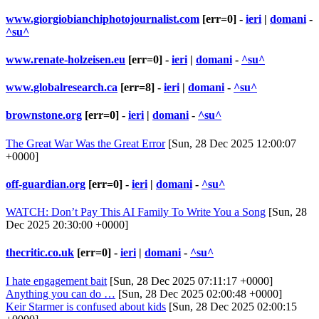
www.giorgiobianchiphotojournalist.com
[err=0] -
ieri
|
domani
-
^su^
www.renate-holzeisen.eu
[err=0] -
ieri
|
domani
-
^su^
www.globalresearch.ca
[err=8] -
ieri
|
domani
-
^su^
brownstone.org
[err=0] -
ieri
|
domani
-
^su^
The Great War Was the Great Error
[Sun, 28 Dec 2025 12:00:07
+0000]
off-guardian.org
[err=0] -
ieri
|
domani
-
^su^
WATCH: Don’t Pay This AI Family To Write You a Song
[Sun, 28
Dec 2025 20:30:00 +0000]
thecritic.co.uk
[err=0] -
ieri
|
domani
-
^su^
I hate engagement bait
[Sun, 28 Dec 2025 07:11:17 +0000]
Anything you can do …
[Sun, 28 Dec 2025 02:00:48 +0000]
Keir Starmer is confused about kids
[Sun, 28 Dec 2025 02:00:15