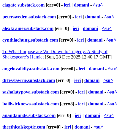
ciagate.substack.com
[err=0] -
ieri
|
domani
-
^su^
petersweden.substack.com
[err=0] -
ieri
|
domani
-
^su^
alexkrainer.substack.com
[err=0] -
ieri
|
domani
-
^su^
cynthiachung.substack.com
[err=0] -
ieri
|
domani
-
^su^
To What Purpose are We Drawn to Tragedy: A Study of
Shakespeare’s Hamlet
[Sun, 28 Dec 2025 12:40:17 GMT]
angelovalidiya.substack.com
[err=0] -
ieri
|
domani
-
^su^
drtesslawrie.substack.com
[err=0] -
ieri
|
domani
-
^su^
sashalatypova.substack.com
[err=0] -
ieri
|
domani
-
^su^
bailiwicknews.substack.com
[err=8] -
ieri
|
domani
-
^su^
anandamide.substack.com
[err=0] -
ieri
|
domani
-
^su^
theethicalskeptic.com
[err=0] -
ieri
|
domani
-
^su^