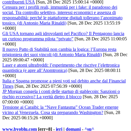
contribuenti USA
[Sun, 28 Dec 2025 15:00:14 +0000]
Censura per i profili reali, immunità per i fake: il paradosso dei
social. Tra controllo selettivo, interessi economici e assenza di
responsabilità: perché le piattaforme digitali tollerano l’anonimato
tossico. (di Antonio Maria Rinaldi)
[Sun, 28 Dec 2025 13:55:19
+0000]
Gli USA tornano agli idrovolanti nel Pacifico? Il Pentagono lancia
un curioso programma pilota “privato”
[Sun, 28 Dec 2025 11:00:05
+0000]
Il nuovo Patto di Stabilità non cambia la logica: l’Europa resta
prigioniera dei suoi vincoli (di Antonio Maria Rinaldi)
[Sun, 28 Dec
2025 09:00:47 +0000]
Laser e atomi ultrafreddi: l’esperimento che riscrive l’elettronica
quantistica (e apre all’Atomtronica)
[Sun, 28 Dec 2025 08:00:11
+0000]
Italia e Spagna promosse a pieni voti sul debito anche dal Financial
Times
[Sun, 28 Dec 2025 07:56:39 +0000]
JP Morgan congela i conti delle startup di stablecoin: Sanzioni o
rischio eccessivo? La verità dietro il blocco
[Sun, 28 Dec 2025
07:00:00 +0000]
Tensione ai Caraibi: la “Nave Fantasma” Ocean Trader emerge
vicino al Venezuela. Cosa sta preparando Washington?
[Sun, 28
Dec 2025 06:15:26 +0000]
www.byoblu.com
[err=8] -
ieri
|
domani
-
^su^