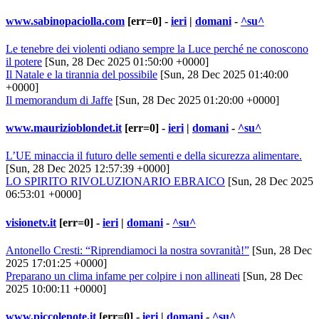
www.sabinopaciolla.com
[err=0] -
ieri
|
domani
-
^su^
Le tenebre dei violenti odiano sempre la Luce perché ne conoscono
il potere
[Sun, 28 Dec 2025 01:50:00 +0000]
Il Natale e la tirannia del possibile
[Sun, 28 Dec 2025 01:40:00
+0000]
Il memorandum di Jaffe
[Sun, 28 Dec 2025 01:20:00 +0000]
www.maurizioblondet.it
[err=0] -
ieri
|
domani
-
^su^
L’UE minaccia il futuro delle sementi e della sicurezza alimentare.
[Sun, 28 Dec 2025 12:57:39 +0000]
LO SPIRITO RIVOLUZIONARIO EBRAICO
[Sun, 28 Dec 2025
06:53:01 +0000]
visionetv.it
[err=0] -
ieri
|
domani
-
^su^
Antonello Cresti: “Riprendiamoci la nostra sovranità!”
[Sun, 28 Dec
2025 17:01:25 +0000]
Preparano un clima infame per colpire i non allineati
[Sun, 28 Dec
2025 10:00:11 +0000]
www.piccolenote.it
[err=0] -
ieri
|
domani
-
^su^