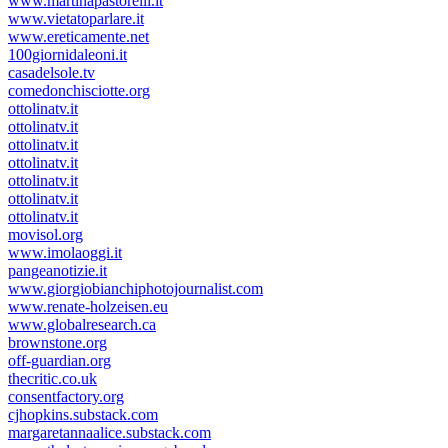
www.martinapastorelli.it
www.vietatoparlare.it
www.ereticamente.net
100giornidaleoni.it
casadelsole.tv
comedonchisciotte.org
ottolinatv.it
ottolinatv.it
ottolinatv.it
ottolinatv.it
ottolinatv.it
ottolinatv.it
ottolinatv.it
movisol.org
www.imolaoggi.it
pangeanotizie.it
www.giorgiobianchiphotojournalist.com
www.renate-holzeisen.eu
www.globalresearch.ca
brownstone.org
off-guardian.org
thecritic.co.uk
consentfactory.org
cjhopkins.substack.com
margaretannaalice.substack.com