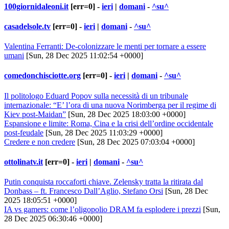
100giornidaleoni.it
[err=0] -
ieri
|
domani
-
^su^
casadelsole.tv
[err=0] -
ieri
|
domani
-
^su^
Valentina Ferranti: De-colonizzare le menti per tornare a essere
umani
[Sun, 28 Dec 2025 11:02:54 +0000]
comedonchisciotte.org
[err=0] -
ieri
|
domani
-
^su^
Il politologo Eduard Popov sulla necessità di un tribunale
internazionale: “E’ l’ora di una nuova Norimberga per il regime di
Kiev post-Maidan”
[Sun, 28 Dec 2025 18:03:00 +0000]
Espansione e limite: Roma, Cina e la crisi dell’ordine occidentale
post-feudale
[Sun, 28 Dec 2025 11:03:29 +0000]
Credere e non credere
[Sun, 28 Dec 2025 07:03:04 +0000]
ottolinatv.it
[err=0] -
ieri
|
domani
-
^su^
Putin conquista roccaforti chiave. Zelensky tratta la ritirata dal
Donbass – ft. Francesco Dall’Aglio, Stefano Orsi
[Sun, 28 Dec
2025 18:05:51 +0000]
IA vs gamers: come l’oligopolio DRAM fa esplodere i prezzi
[Sun,
28 Dec 2025 06:30:46 +0000]