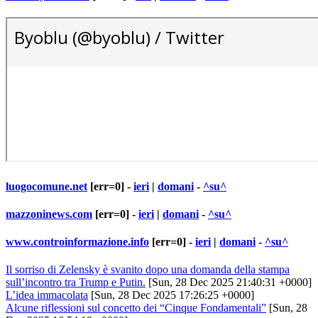
luogocomune.net
[err=0] -
ieri
|
domani
-
^su^
mazzoninews.com
[err=0] -
ieri
|
domani
-
^su^
www.controinformazione.info
[err=0] -
ieri
|
domani
-
^su^
Il sorriso di Zelensky è svanito dopo una domanda della stampa
sull’incontro tra Trump e Putin.
[Sun, 28 Dec 2025 21:40:31 +0000]
L’idea immacolata
[Sun, 28 Dec 2025 17:26:25 +0000]
Alcune riflessioni sul concetto dei “Cinque Fondamentali”
[Sun, 28