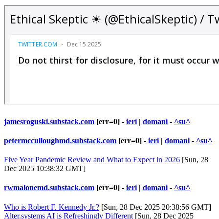
jamesroguski.substack.com
[err=0] -
ieri
|
domani
-
^su^
petermcculloughmd.substack.com
[err=0] -
ieri
|
domani
-
^su^
Five Year Pandemic Review and What to Expect in 2026
[Sun, 28
Dec 2025 10:38:32 GMT]
rwmalonemd.substack.com
[err=0] -
ieri
|
domani
-
^su^
Who is Robert F. Kennedy Jr.?
[Sun, 28 Dec 2025 20:38:56 GMT]
Alter.systems AI is Refreshingly Different
[Sun, 28 Dec 2025