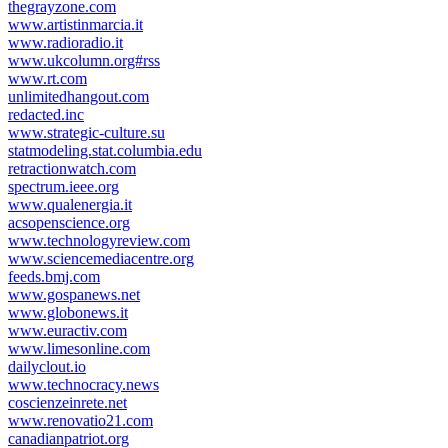
thegrayzone.com
www.artistinmarcia.it
www.radioradio.it
www.ukcolumn.org#rss
www.rt.com
unlimitedhangout.com
redacted.inc
www.strategic-culture.su
statmodeling.stat.columbia.edu
retractionwatch.com
spectrum.ieee.org
www.qualenergia.it
acsopenscience.org
www.technologyreview.com
www.sciencemediacentre.org
feeds.bmj.com
www.gospanews.net
www.globonews.it
www.euractiv.com
www.limesonline.com
dailyclout.io
www.technocracy.news
coscienzeinrete.net
www.renovatio21.com
canadianpatriot.org