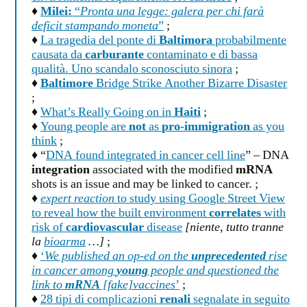
♦
Milei:
“
Pronta una legge: galera per chi farà
deficit stampando moneta
”
;
♦
La tragedia del ponte di
Baltimora
probabilmente
causata da
carburante
contaminato e di bassa
qualità. Uno scandalo sconosciuto sinora
;
♦
Baltimore
Bridge Strike Another Bizarre Disaster
;
♦
What’s Really Going on in
Haiti
;
♦
Young people are
not
as
pro-immigration
as you
think
;
♦ “
DNA found integrated in cancer cell line
” – DNA
integration
associated with the modified
mRNA
shots is an issue and may be linked to cancer. ;
♦
expert reaction
to study using Google Street View
to reveal how the built environment
correlates
with
risk of
cardiovascular
disease
[niente, tutto tranne
la
bioarma
…]
;
♦
‘
We published an op-ed on the
unprecedented
rise
in cancer among
young
people and questioned the
link to
mRNA
[fake]vaccines
’
;
♦
28 tipi di complicazioni
renali
segnalate in seguito