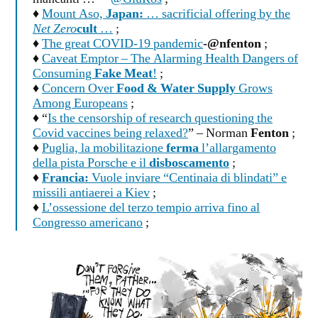
♦
Mount Aso,
Japan:
… sacrificial offering by the
Net Zero
cult
…
;
♦
The great COVID-19 pandemic
-@nfenton
;
♦
Caveat Emptor – The Alarming Health Dangers of
Consuming
Fake Meat
!
;
♦
Concern Over
Food & Water Supply
Grows
Among Europeans
;
♦ “
Is the censorship of research questioning the
Covid vaccines being relaxed?
” – Norman
Fenton
;
♦
Puglia, la mobilitazione
ferma
l’allargamento
della pista Porsche e il
disboscamento
;
♦
Francia:
Vuole inviare “Centinaia di blindati” e
missili antiaerei a Kiev
;
♦
L’ossessione del terzo tempio arriva fino al
Congresso americano
;