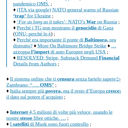
pandemico OMS.
;
♦
(ITA via google)
NATO general warns of Russian
‘trap’
for Ukraine
;
♦
‘
For as long as it takes
’: NATO’s
War
on Russia
;
♦
Perché i TG non mostrano il
genocidio
di Gaza
(
ONU: perché lo è
) ;
♦
Perché era importante il ponte di
Baltimora,
ora
distrutto?
♦
More On Baltimore Bridge Strike
♦
…
azzoppa
l’import
di auto Europee negli USA
;
♦
RESOLVED: Stripe, Substack Demand
Financial
Details from Authors
;
♦
Il sistema online che ti
censura
senza fartelo sapere ▷
Zambrano: “….
OMS
”
;
♦
Italia sempre più
povera,
ma il resto d’Europa
cresce:
il dato sul potere d’acquisto
;
♦
Internet
4,5 milioni di volte più veloce, usando le
nostre
stesse
fibre ottiche. …
;
♦
I
satelliti
di Musk sono fuori controllo
;