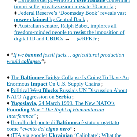
♦
La mossa del governo su
Poste Italiane
conferma i
timori sulle privatizzazioni iniziate 30 anni fa
;
♦
Federal Reserve’s ‘Doomsday Book’ reveals vast
power claimed
by Central Bank
;
♦
Australian senator, Ralph Babet, implores all
freedom-minded people to
resist
the imposition of
digital ID and
CBDCs
↔ —
@RFKJr
;
♦ “
If we
banned
fossil fuels… agricultural production
would
collapse.
“;
♦
The
Baltimore
Bridge Collapse Is Going To Have An
Enormous
Impact
On U.S. Supply Chains
;
♦
Political West
Blocks
Russia’s UN Discussion About
NATO Aggression on
Serbia
;
♦
Yugoslavia,
24 March 1999. The New NATO’s
Founding
War. “
The Right of Humanitarian
Interference
”
;
♦
Il crollo del ponte di
Baltimora
è stato progettato
come “
evento del
cigno nero
”
;
♦
(ITA via google)
Ukrainian
‘Caliphate’: What the