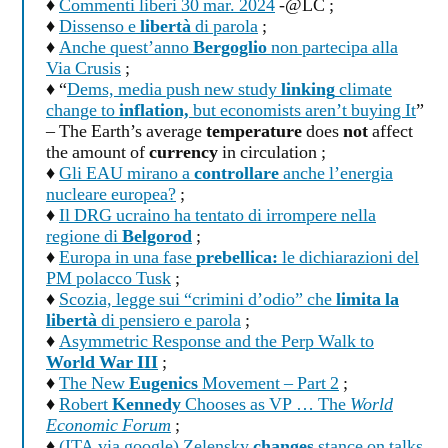
♦
Commenti liberi 30 mar. 2024
-@LC ;
♦
Dissenso e
libertà
di parola
;
♦
Anche quest’anno
Bergoglio
non partecipa alla
Via Crusis
;
♦
“
Dems, media push new study
linking
climate
change to
inflation,
but economists aren’t buying It
”
– The Earth’s average
temperature
does
not
affect
the amount of
currency
in circulation ;
♦
Gli EAU mirano a
controllare
anche l’energia
nucleare europea?
;
♦
Il DRG ucraino ha tentato di irrompere nella
regione di
Belgorod
;
♦
Europa in una fase
prebellica:
le dichiarazioni del
PM polacco Tusk
;
♦
Scozia, legge sui “crimini d’odio” che
limita la
libertà
di pensiero e parola
;
♦
Asymmetric Response and the Perp Walk to
World War III
;
♦
The New
Eugenics
Movement – Part 2
;
♦
Robert
Kennedy
Chooses as VP … The
World
Economic Forum
;
♦
(ITA via google)
Zelensky
changes
stance on talks