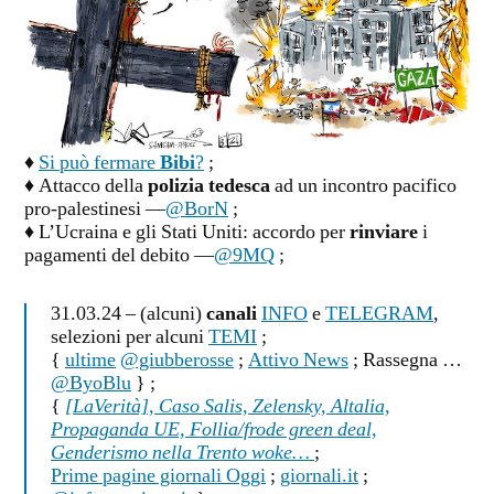
♦
Si può fermare
Bibi
?
;
♦ Attacco della
polizia tedesca
ad un incontro pacifico
pro-palestinesi —
@BorN
;
♦ L’Ucraina e gli Stati Uniti: accordo per
rinviare
i
pagamenti del debito —
@9MQ
;
31.03.24 – (alcuni)
canali
INFO
e
TELEGRAM
,
selezioni per alcuni
TEMI
;
{
ultime
@giubberosse
;
Attivo News
; Rassegna …
@ByoBlu
} ;
{
[LaVerità], Caso Salis, Zelensky, Altalia,
Propaganda UE, Follia/frode green deal,
Genderismo nella Trento woke…
;
Prime pagine giornali Oggi
;
giornali.it
;