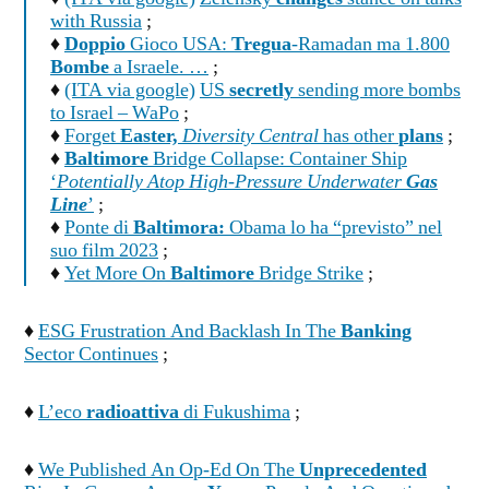
with Russia
;
♦
Doppio
Gioco USA:
Tregua
-Ramadan ma 1.800
Bombe
a Israele. …
;
♦
(ITA via google)
US
secretly
sending more bombs
to Israel – WaPo
;
♦
Forget
Easter,
Diversity Central
has other
plans
;
♦
Baltimore
Bridge Collapse: Container Ship
‘
Potentially Atop High-Pressure Underwater
Gas
Line
’
;
♦
Ponte di
Baltimora:
Obama lo ha “previsto” nel
suo film 2023
;
♦
Yet More On
Baltimore
Bridge Strike
;
♦
ESG Frustration And Backlash In The
Banking
Sector Continues
;
♦
L’eco
radioattiva
di Fukushima
;
♦
We Published An Op-Ed On The
Unprecedented