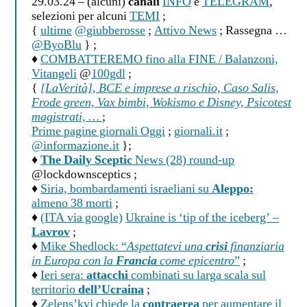
29.03.24 – (alcuni)
canali
INFO
e
TELEGRAM
,
selezioni per alcuni
TEMI
;
{
ultime
@giubberosse
;
Attivo News
; Rassegna …
@ByoBlu
} ;
♦
COMBATTEREMO fino alla FINE / Balanzoni,
Vitangeli
@
100gdl
;
{
[LaVerità], BCE e imprese a rischio, Caso Salis,
Frode green, Vax bimbi, Wokismo e Disney, Psicotest
magistrati, …
;
Prime pagine giornali Oggi
;
giornali.it
;
@informazione.it
};
♦
The Daily Sceptic
News (28) round-up
@lockdownsceptics ;
♦
Siria, bombardamenti israeliani su
Aleppo:
almeno 38 morti
;
♦
(ITA via google)
Ukraine is ‘tip of the iceberg’ –
Lavrov
;
♦
Mike Shedlock: “
Aspettatevi una
crisi
finanziaria
in Europa con la
Francia
come epicentro
”
;
♦
Ieri sera:
attacchi
combinati su larga scala sul
territorio
dell’Ucraina
;
♦
Zelens’kyj chiede la
contraerea
per aumentare il