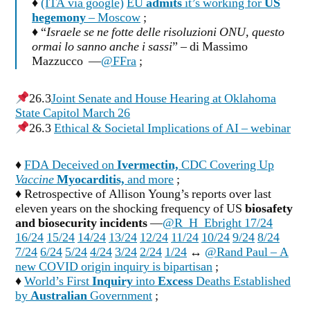
♦
(ITA via google)
EU
admits
it’s working for
US
hegemony
– Moscow
;
♦ “
Israele se ne fotte delle risoluzioni ONU, questo
ormai lo sanno anche i sassi
” – di Massimo
Mazzucco —
@FFra
;
26.3
Joint Senate and House Hearing at Oklahoma
State Capitol March 26
26.3
Ethical & Societal Implications of AI – webinar
♦
FDA Deceived on
Ivermectin,
CDC Covering Up
Vaccine
Myocarditis,
and more
;
♦ Retrospective of Allison Young’s reports over last
eleven years on the shocking frequency of US
biosafety
and biosecurity incidents
—
@R_H_Ebright 17/24
16/24
15/24
14/24
13/24
12/24
11/24
10/24
9/24
8/24
7/24
6/24
5/24
4/24
3/24
2/24
1/24
↔
@Rand Paul – A
new COVID origin inquiry is bipartisan
;
♦
World’s First
Inquiry
into
Excess
Deaths Established
by
Australian
Government
;