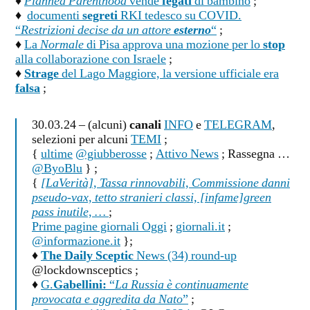
♦
Planned Parenthood
vende
fegati
di bambino
;
♦
documenti
segreti
RKI tedesco su COVID.
“
Restrizioni decise da un attore
esterno
“
;
♦
La
Normale
di Pisa approva una mozione per lo
stop
alla collaborazione con Israele
;
♦
Strage
del Lago Maggiore, la versione ufficiale era
falsa
;
30.03.24 – (alcuni)
canali
INFO
e
TELEGRAM
,
selezioni per alcuni
TEMI
;
{
ultime
@giubberosse
;
Attivo News
; Rassegna …
@ByoBlu
} ;
{
[LaVerità], Tassa rinnovabili, Commissione danni
pseudo-vax, tetto stranieri classi, [infame]green
pass inutile, …
;
Prime pagine giornali Oggi
;
giornali.it
;
@informazione.it
};
♦
The Daily Sceptic
News (34) round-up
@lockdownsceptics ;
♦
G.
Gabellini:
“
La Russia è continuamente
provocata e aggredita da Nato
”
;