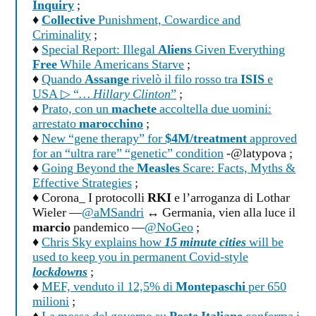
Inquiry
;
♦
Collective
Punishment, Cowardice and
Criminality
;
♦
Special Report: Illegal
Aliens
Given Everything
Free
While Americans Starve
;
♦
Quando
Assange
rivelò il filo rosso tra
ISIS
e
USA ▷ “
… Hillary Clinton
”
;
♦
Prato, con un
machete
accoltella due uomini:
arrestato
marocchino
;
♦
New “gene therapy” for
$4M/treatment
approved
for an “ultra rare” “genetic” condition
-@latypova ;
♦
Going Beyond the
Measles
Scare: Facts, Myths &
Effective Strategies
;
♦ Corona_ I protocolli
RKI
e l’arroganza di Lothar
Wieler —
@aMSandri
↔ Germania, vien alla luce il
marcio
pandemico —
@NoGeo
;
♦
Chris Sky explains how
15 minute cities
will be
used to keep you in permanent Covid-style
lockdowns
;
♦
MEF, venduto il 12,5% di
Montepaschi
per 650
milioni
;