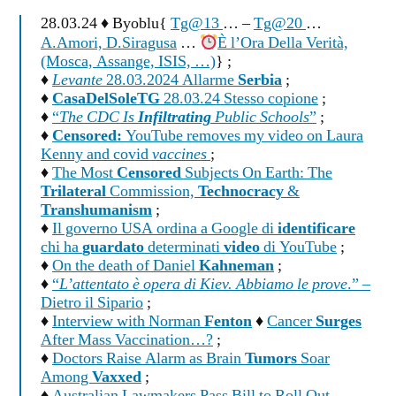
28.03.24 ♦ Byoblu{
Tg@13
… –
Tg@20
…
A.Amori, D.Siragusa
…
È l’Ora Della Verità,
(Mosca, Assange, ISIS, …)
} ;
♦
Levante
28.03.2024 Allarme
Serbia
;
♦
CasaDelSoleTG
28.03.24 Stesso copione
;
♦
“
The CDC Is
Infiltrating
Public Schools
”
;
♦
Censored:
YouTube removes my video on Laura
Kenny and covid
vaccines
;
♦
The Most
Censored
Subjects On Earth: The
Trilateral
Commission,
Technocracy
&
Transhumanism
;
♦
Il governo USA ordina a Google di
identificare
chi ha
guardato
determinati
video
di YouTube
;
♦
On the death of Daniel
Kahneman
;
♦
“
L’attentato è opera di Kiev. Abbiamo le prove
.” –
Dietro il Sipario
;
♦
Interview with Norman
Fenton
♦
Cancer
Surges
After Mass Vaccination…?
;
♦
Doctors Raise Alarm as Brain
Tumors
Soar
Among
Vaxxed
;