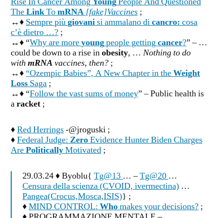
Rise In Cancer Among
Young
People And Questioned
The
Link
To
mRNA
[fake]Vaccines
;
↔♦
Sempre più
giovani
si ammalano di
cancro:
cosa
c’è dietro …?
;
↔♦ “
Why are more
young
people getting
cancer
?
” – …
could be down to a rise in
obesity
, …
Nothing to do
with
mRNA
vaccines, then?
;
↔♦
“Ozempic Babies”, A New Chapter in the
Weight
Loss
Saga
;
↔♦ “
Follow the vast sums of money
” – Public health is
a
racket
;
♦
Red Herrings
-@jroguski ;
♦
Federal Judge:
Zero
Evidence Hunter Biden Charges
Are
Politically
Motivated
;
29.03.24 ♦ Byoblu{
Tg@13
… –
Tg@20
…
Censura della scienza (CVOID, ivermectina)
…
Pangea(Crocus,Mosca,ISIS)
} ;
♦
MIND CONTROL:
Who
makes your decisions?
;
♦ PROGRAMMAZIONE MENTALE –