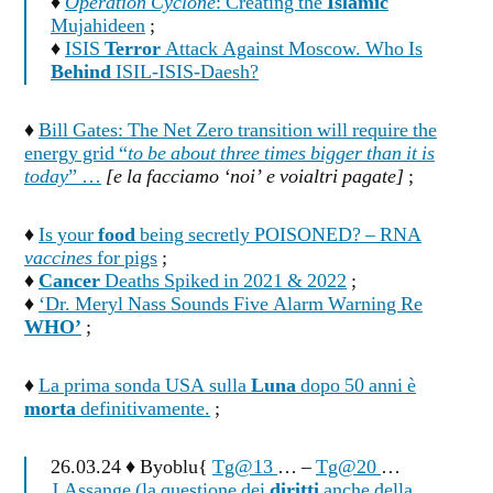
♦
Operation Cyclone
: Creating the
Islamic
Mujahideen
;
♦
ISIS
Terror
Attack Against Moscow. Who Is
Behind
ISIL-ISIS-Daesh?
♦
Bill Gates: The Net Zero transition will require the
energy grid “
to be about three times bigger than it is
today
” …
[e la facciamo ‘noi’ e voialtri pagate]
;
♦
Is your
food
being secretly POISONED? – RNA
vaccines
for pigs
;
♦
Cancer
Deaths Spiked in 2021 & 2022
;
♦
‘Dr. Meryl Nass Sounds Five Alarm Warning Re
WHO’
;
♦
La prima sonda USA sulla
Luna
dopo 50 anni è
morta
definitivamente.
;
26.03.24 ♦ Byoblu{
Tg@13
… –
Tg@20
…
J.Assange (la questione dei
diritti
anche della