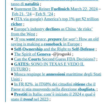
tasso di
natalità
;
♦
Statement Dr. Reiner
Fuellmich
March 22, 2024
–
Feb 21, ’24
–
Feb 9, ’24
;
♦
(ITA via google)
America’s top 1% get $2 trillion
richer
;
♦
Europe’s industry
declines
as China ‘de risks’
from the West
;
♦
‘
If you
want
peace,
prepare
for war
’: How an old
saying is making a
comeback
in Europe
;
♦
Self-Ownership
and the Right to
Self-Defense
;
♦
The Spirit of
Geneva
-@jroguski ;
♦
Can the
Courts
Second Guess FDA Decisions?
;
♦
GATES:
SONO IN TEXAS E VEDO IL
FUTURO
;
♦
Mosca respinge le
annessioni
marittime degli Stati
Uniti
;
♦
In FR 82%, in IT68% dei cittadini
ritiene
che il
Paese si stia muovendo nella direzione
sbagliata.
;
♦
Prestiti
in Italia: com’è iniziato il 2024 e qual è
stato il
trend
nel 2023
;