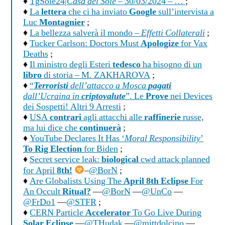
♦
TgSole24|
Casa del Sole
– 30/03/2024 – …
;
♦
La
lettera
che ci ha inviato
Google
sull’intervista a
Luc
Montagnier
;
♦
La bellezza salverà il mondo –
Effetti Collaterali
;
♦
Tucker Carlson: Doctors Must
Apologize
for Vax
Deaths
;
♦
Il ministro degli Esteri
tedesco
ha bisogno di un
libro
di storia – M. ZAKHAROVA
;
♦
“
Terroristi
dell’attacco a Mosca
pagati
dall’Ucraina in
criptovalute
”. Le
Prove
nei Devices
dei Sospetti! Altri 9 Arresti
;
♦
USA
contrari
agli attacchi alle
raffinerie
russe,
ma lui dice che
continuerà
;
♦
YouTube Declares It Has ‘
Moral Responsibility
’
To Rig Election
for Biden
;
♦
Secret service leak:
biological
cwd attack planned
for April
8th!
–
@BorN
;
♦
Are Globalists Using The
April 8th Eclipse
For
An Occult
Ritual?
—
@BorN
—
@UnCo
—
@FrDo1
—
@STFR
;
♦
CERN Particle
Accelerator
To Go Live During
Solar Eclipse
—
@THudak
—
@mittdolcino
—