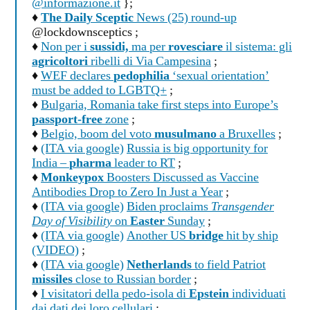
@informazione.it
};
♦
The Daily Sceptic
News (25) round-up
@lockdownsceptics ;
♦
Non per i
sussidi,
ma per
rovesciare
il sistema: gli
agricoltori
ribelli di Via Campesina
;
♦
WEF declares
pedophilia
‘sexual orientation’
must be added to LGBTQ+
;
♦
Bulgaria, Romania take first steps into Europe’s
passport-free
zone
;
♦
Belgio, boom del voto
musulmano
a Bruxelles
;
♦
(ITA via google)
Russia is big opportunity for
India –
pharma
leader to RT
;
♦
Monkeypox
Boosters Discussed as Vaccine
Antibodies Drop to Zero In Just a Year
;
♦
(ITA via google)
Biden proclaims
Transgender
Day of Visibility
on
Easter
Sunday
;
♦
(ITA via google)
Another US
bridge
hit by ship
(VIDEO)
;
♦
(ITA via google)
Netherlands
to field Patriot
missiles
close to Russian border
;
♦
I visitatori della pedo-isola di
Epstein
individuati
dai dati dei loro cellulari
;