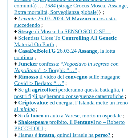
comunità)
…
1984
(strage Crocus Mosca, Assange,
Extra mortalità, Sorveglianza globale)
} ;
♦
Levante
-26-03-2024-M.M
azzucco
-cosa-sta-
succedendo
;
♦
Strage
di Mosca: ha SENSO SOLO SE…
;
♦
Scientists Close To
Controlling
All
Genetic
Material On Earth
;
♦
CasaDelSoleTG
26.03.24
Assange,
la lotta
continua
;
♦
Juncker
confessa: “
Negoziavo in segreto con
Napolitano
” ▷ Borghi: “…”
;
♦
Rimosso
il video del
convegno
sulle magagne
Covid ▷ Berlato: “…”
;
♦
Se gli
agricoltori
perderanno questa battaglia, i
nostri figli pagheranno conseguenze catastrofiche
;
♦
Criptovalute
ed energia, l’Islanda mette un freno
al
mining
;
♦
Si dà
fuoco
in auto a Varese, morto in ospedale
;
♦
Shakespeare
proibito, il
Fentanyl
no – Roberto
PECCHIOLI
;
♦
Hamas è
intatta,
quindi Israele ha
perso?
;