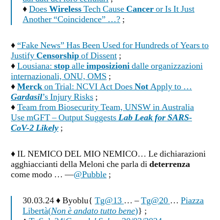
♦
Does
Wireless
Tech Cause
Cancer
or Is It Just
Another “Coincidence” …?
;
♦
“Fake News” Has Been Used for Hundreds of Years to
Justify
Censorship
of Dissent
;
♦
Lousiana:
stop
alle
imposizioni
dalle organizzazioni
internazionali, ONU, OMS
;
♦
Merck
on Trial: NCVI Act Does
Not
Apply to …
Gardasil
’s Injury Risks
;
♦
Team from Biosecurity Team, UNSW in Australia
Use mGFT – Output Suggests
Lab Leak for SARS-
CoV-2 Likely
;
♦ IL NEMICO DEL MIO NEMICO… Le dichiarazioni
agghiaccianti della Meloni che parla di
deterrenza
come modo … —
@Pubble
;
30.03.24 ♦ Byoblu{
Tg@13
… –
Tg@20
…
Piazza
Libertà(
Non è andato tutto bene
)
} ;