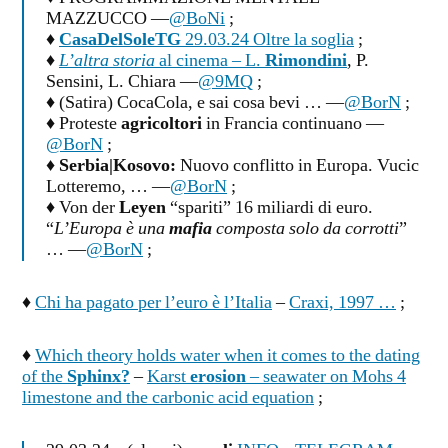
MAZZUCCO —
@BoNi
;
♦
CasaDelSoleTG
29.03.24 Oltre la soglia
;
♦
L’altra storia
al cinema – L.
Rimondini
, P.
Sensini, L. Chiara —
@9MQ
;
♦ (Satira) CocaCola, e sai cosa bevi … —
@BorN
;
♦ Proteste
agricoltori
in Francia continuano —
@BorN
;
♦
Serbia|Kosovo:
Nuovo conflitto in Europa. Vucic
Lotteremo, … —
@BorN
;
♦ Von der
Leyen
“spariti” 16 miliardi di euro.
“
L’Europa è una
mafia
composta solo da corrotti
”
… —
@BorN
;
♦
Chi ha pagato per l’euro è l’Italia
–
Craxi, 1997 …
;
♦
Which theory holds water when it comes to the dating
of the
Sphinx?
–
Karst
erosion
– seawater on Mohs 4
limestone and the carbonic acid equation
;