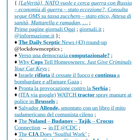
{
[LaVerità], NATO vuole e cerca guerra con Russia
– economia di guerra – stato eccezione?, Consulta
segue OMS su tassa zucchero – stato etico, Attesa di
sanità, Mattarella e ramadan, …
;
Prime pagine giornali Oggi
;
giornali.it
;
@informazione.it
};
♦
The Daily Sceptic
News (43) round-up
@lockdownsceptics ;
♦
Verso una democrazia
computazionale?
;
♦
Why
Cops
Tell Homeowners:
Just Give Criminals
Your Car Keys
;
♦
Israele
rifiuta
il cessate il fuoco e
continua
a
bombardare e affamare Gaza
;
♦
Pronta la provocazione contro la
Serbia
;
♦
(ITA via google)
WATCH
tractor
spray manure at
police in
Brussels
;
♦
Salvador
Allende,
smontato con un libro il mito
sudamericano del comunista cileno
;
♦
The
Nuland
–
Budanov
–
Tajik
–
Crocus
Connection
→
in IT @CDC
;
♦
The
CIA
Does ‘Soulful Work’
;