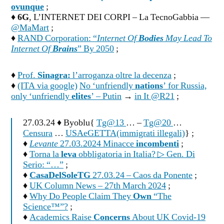
ovunque
;
♦
6G
, L’INTERNET DEI CORPI –
La TecnoGabbia —
@MaMart
;
♦
RAND Corporation: “
Internet Of
Bodies
May Lead To
Internet Of
Brains
” By 2050
;
♦
Prof.
Sinagra:
l’arroganza oltre la decenza
;
♦
(ITA via google)
No ‘unfriendly
nations
’ for Russia,
only ‘unfriendly
elites
’ – Putin
→
in It @R21
;
27.03.24 ♦ Byoblu{
Tg@13
… –
Tg@20
…
Censura
…
USAeGETTA(immigrati illegali)
} ;
♦
Levante
27.03.2024 Minacce
incombenti
;
♦
Torna la
leva
obbligatoria in Italia? ▷ Gen. Di
Serio: “…”
;
♦
CasaDelSoleTG
27.03.24 – Caos da Ponente
;
♦
UK Column News – 27th March 2024
;
♦
Why Do People Claim They
Own
“The
Science™”?
;
♦
Academics Raise
Concerns
About UK Covid-19