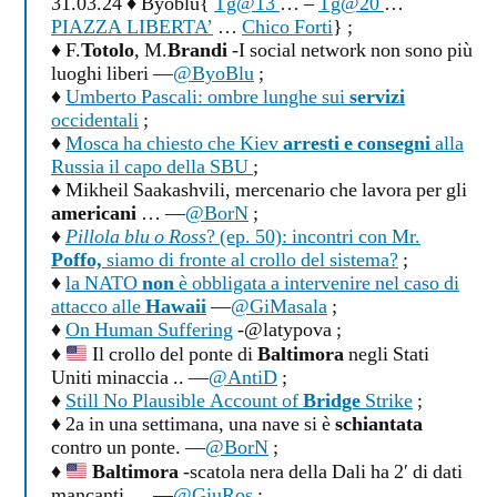
31.03.24 ♦ Byoblu{
Tg@13
… –
Tg@20
…
PIAZZA LIBERTA’
…
Chico Forti
} ;
♦ F.
Totolo
, M.
Brandi
-I social network non sono più
luoghi liberi —
@ByoBlu
;
♦
Umberto Pascali: ombre lunghe sui
servizi
occidentali
;
♦
Mosca ha chiesto che Kiev
arresti e consegni
alla
Russia il capo della SBU
;
♦ Mikheil Saakashvili, mercenario che lavora per gli
americani
… —
@BorN
;
♦
Pillola blu o Ross
? (ep. 50): incontri con Mr.
Poffo,
siamo di fronte al crollo del sistema?
;
♦
la NATO
non
è obbligata a intervenire nel caso di
attacco alle
Hawaii
—
@GiMasala
;
♦
On Human Suffering
-@latypova ;
♦
Il crollo del ponte di
Baltimora
negli Stati
Uniti minaccia .. —
@AntiD
;
♦
Still No Plausible Account of
Bridge
Strike
;
♦ 2a in una settimana, una nave si è
schiantata
contro un ponte. —
@BorN
;
♦
Baltimora
-scatola nera della Dali ha 2′ di dati
mancanti … —
@GiuRos
;