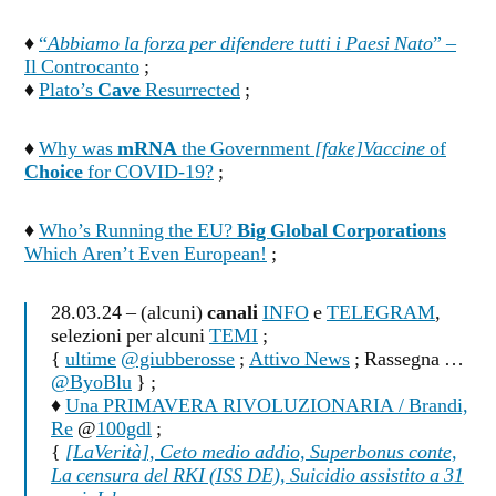
♦
“
Abbiamo la forza per difendere tutti i Paesi Nato
” –
Il Controcanto
;
♦
Plato’s
Cave
Resurrected
;
♦
Why was
mRNA
the Government
[fake]Vaccine
of
Choice
for COVID-19?
;
♦
Who’s Running the EU?
Big Global Corporations
Which Aren’t Even European!
;
28.03.24 – (alcuni)
canali
INFO
e
TELEGRAM
,
selezioni per alcuni
TEMI
;
{
ultime
@giubberosse
;
Attivo News
; Rassegna …
@ByoBlu
} ;
♦
Una PRIMAVERA RIVOLUZIONARIA / Brandi,
Re
@
100gdl
;
{
[LaVerità], Ceto medio addio, Superbonus conte,
La censura del RKI (ISS DE), Suicidio assistito a 31