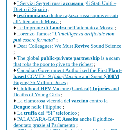
♦
I Servizi Segreti russi
accusano
gli Stati Uniti –
Dietro il Sipario
;
♦
testimonianza
di due ragazzi russi sopravvissuti
all’attentato di Mosca
;
♦
Le Impronte di
Londra
nell’attentato a Mosca
;
♦
Lorenzo Tamos: “
L’intelligenza artificiale
non
può
essere fermata
”
;
♦
Dear Colleagues: We Must
Revive
Sound Science
;
♦
The global
public-private partnership
is a scam
that robs the poor to give to the richest
;
♦
Canadian Government Authorized the First
Plant-
based
COVID-19
[fake]Vaccine
and Spent
$300M
Buying 76 Million Doses
;
♦
Childhood
HPV
Vaccine (Gardasil)
Injuries
and
Deaths of Young Girls
;
♦
La clamorosa vicenda del
vaccino
contro la
Dengue
nelle Filippine
;
♦
La
truffa
del “SI” telefonico
;
♦
PALAMARA-GATE
Assolto
anche il giudice-
deputato grazie al Parlamento
;