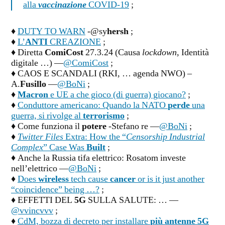
alla
vaccinazione
COVID-19
;
♦
DUTY TO WARN
-@sy
hersh
;
♦
L’
ANTI
CREAZIONE
;
♦ Diretta
ComiCost
27.3.24 (Causa
lockdown,
Identità
digitale …) —
@ComiCost
;
♦ CAOS E SCANDALI (RKI, … agenda NWO) –
A.
Fusillo
—
@BoNi
;
♦
Macron
e UE a che gioco (di guerra) giocano?
;
♦
Conduttore americano: Quando la NATO
perde
una
guerra, si rivolge al
terrorismo
;
♦ Come funziona il
potere
-Stefano re —
@BoNi
;
♦
Twitter Files
Extra: How the “
Censorship Industrial
Complex
” Case Was
Built
;
♦ Anche la Russia tifa elettrico: Rosatom investe
nell’elettrico —
@BoNi
;
♦
Does
wireless
tech cause
cancer
or is it just another
“coincidence” being …?
;
♦ EFFETTI DEL
5G
SULLA SALUTE: … —
@vvincvvv
;
♦
CdM, bozza di decreto per installare
più antenne 5G