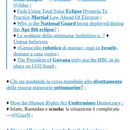
@ilduc
;
♦
Feds Using Total Solar
Eclipse
Hysteria To
Practice
Martial
Law Ahead Of Election
;
♦
Why is the
National Guard
being deployed during
the
Apr 8th eclipse
?
;
♦
Le
wokkate
della settimana: bollettino n. 7
♦
Untrue believers
♦
«Genocidio
robotico
di massa»: oggi in
Israele,
domani a casa vostra
;
♦
The President of
Guyana
truly put the BBC in its
place on CO2 fraud
;
♦
Chi sta guidando la corsa mondiale allo
sfruttamento
delle risorse minerarie
sottomarine?
;
♦
How the
Human Rights Act
Undermines
Democracy
;
♦ Islam, Ramadan e
scuola:
la situazione è complicata
—
@GiusN
;