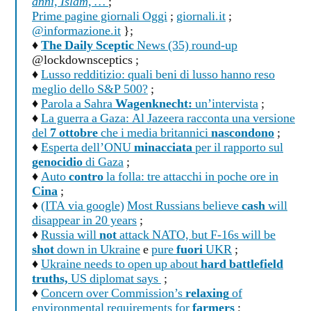
anni, Islam, …
;
Prime pagine giornali Oggi
;
giornali.it
;
@informazione.it
};
♦
The Daily Sceptic
News (35) round-up
@lockdownsceptics ;
♦
Lusso redditizio: quali beni di lusso hanno reso
meglio dello S&P 500?
;
♦
Parola a Sahra
Wagenknecht:
un’intervista
;
♦
La guerra a Gaza: Al Jazeera racconta una versione
del
7 ottobre
che i media britannici
nascondono
;
♦
Esperta dell’ONU
minacciata
per il rapporto sul
genocidio
di Gaza
;
♦
Auto
contro
la folla: tre attacchi in poche ore in
Cina
;
♦
(ITA via google)
Most Russians believe
cash
will
disappear in 20 years
;
♦
Russia will
not
attack NATO, but F-16s will be
shot
down in Ukraine
e
pure
fuori
UKR
;
♦
Ukraine needs to open up about
hard battlefield
truths,
US diplomat says
;
♦
Concern over Commission’s
relaxing
of
environmental requirements for
farmers
;