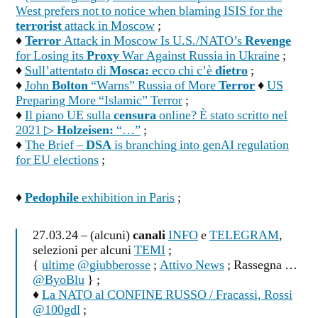
West prefers not to notice when blaming ISIS for the
terrorist
attack in Moscow
;
♦
Terror
Attack in Moscow Is U.S./NATO’s
Revenge
for Losing its
Proxy
War Against Russia in Ukraine
;
♦
Sull’attentato di
Mosca:
ecco chi c’è
dietro
;
♦
John
Bolton
“Warns” Russia of More
Terror
♦
US
Preparing More “Islamic” Terror
;
♦
Il piano UE sulla
censura
online? È stato scritto nel
2021 ▷
Holzeisen:
“…”
;
♦
The Brief –
DSA
is branching into genAI regulation
for EU elections
;
♦
Pedophile
exhibition in Paris
;
27.03.24 – (alcuni)
canali
INFO
e
TELEGRAM
,
selezioni per alcuni
TEMI
;
{
ultime
@giubberosse
;
Attivo News
; Rassegna …
@ByoBlu
} ;
♦
La NATO al CONFINE RUSSO / Fracassi, Rossi
@100gdl
;