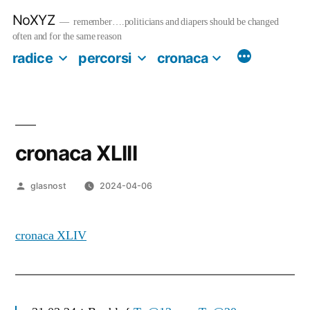
Salta
NoXYZ
al
remember….politicians and diapers should be changed
contenuto
often and for the same reason
radice
percorsi
cronaca
cronaca XLIII
Pubblicato
glasnost
2024-04-06
da
cronaca XLIV