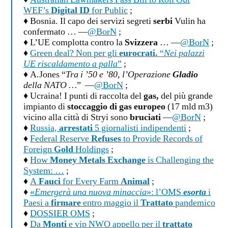
♦
Australian Lawmakers Pass Bill to Roll Out
WEF’s
Digital ID
for Public
;
♦ Bosnia. Il capo dei servizi segreti
serbi
Vulin ha
confermato … —
@BorN
;
♦ L’UE complotta contro la
Svizzera
… —
@BorN
;
♦
Green deal? Non per gli
eurocrati.
“
Nei palazzi
UE riscaldamento a palla
”
;
♦ A.Jones “
Tra i ’50 e ’80, l’Operazione
Gladio
della NATO …
” —
@BorN
;
♦ Ucraina! I punti di raccolta del
gas,
del più grande
impianto di
stoccaggio di gas europeo
(17 mld m3)
vicino alla città di Stryi sono
bruciati
—
@BorN
;
♦
Russia,
arrestati
5 giornalisti indipendenti
;
♦
Federal Reserve
Refuses
to Provide Records of
Foreign
Gold
Holdings
;
♦
How
Money Metals Exchange
is Challenging the
System: …
;
♦
A
Fauci
for Every Farm
Animal
;
♦
«
Emergerà una nuova minaccia
»: l’OMS
esorta
i
Paesi a
firmare
entro maggio il
Trattato
pandemico
♦
DOSSIER OMS
;
♦
Da
Monti
e vip NWO appello per il
trattato