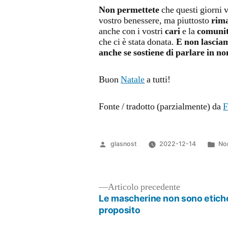
Non permettete
che questi giorni 
vostro benessere, ma piuttosto
rim
anche con i vostri
cari
e la
comunit
che ci è stata donata.
E non lasciam
anche se sostiene di parlare in no
Buon
Natale
a tutti!
Fonte / tradotto (parzialmente) da
F
Pubblicato
Pub
glasnost
2022-12-14
No
da
in
Articolo
Articolo precedente
precedente:
Le mascherine non sono etiche
Navigazione
proposito