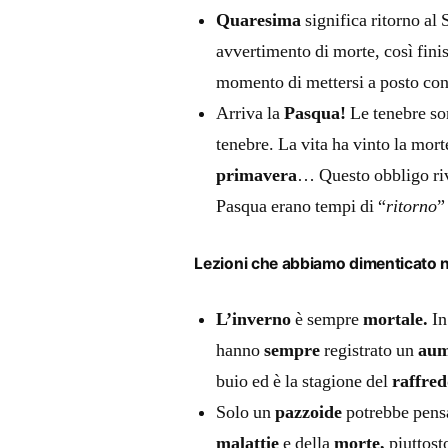
Quaresima
significa ritorno al
avvertimento di morte, così finis
momento di mettersi a posto co
Arriva la
Pasqua!
Le tenebre son
tenebre. La vita ha vinto la mor
primavera
… Questo obbligo riv
Pasqua erano tempi di “
ritorno
”
Lezioni che abbiamo dimenticato 
L’inverno
è sempre
mortale.
In
hanno
sempre
registrato un
aum
buio ed è la stagione del
raffre
Solo un
pazzoide
potrebbe pens
malattie
e della
morte,
piuttost