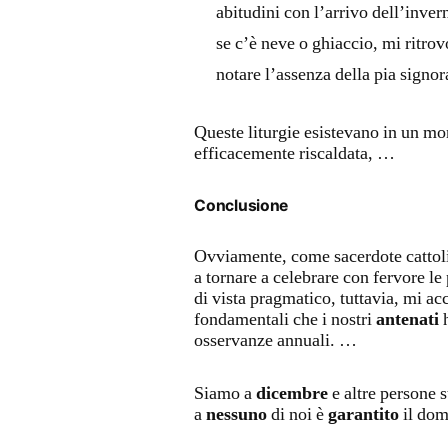
abitudini con l’arrivo dell’inve
se c’è neve o ghiaccio, mi ritrov
notare l’assenza della pia signo
Queste liturgie esistevano in un mo
efficacemente riscaldata, …
Conclusione
Ovviamente, come sacerdote cattoli
a tornare a celebrare con fervore le
di vista pragmatico, tuttavia, mi a
fondamentali che i nostri
antenati
h
osservanze annuali. …
Siamo a
dicembre
e altre persone 
a
nessuno
di noi è
garantito
il dom