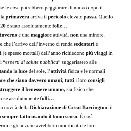
 se le cose potrebbero peggiorare di nuovo dopo il
 la
primavera
arriva il
pericolo
elevato
passa.
Quello
020
è stato assolutamente
folle
…
’inverno
è una
maggiore
attività,
non
una minore.
re che l’arrivo dell’inverno ci renda
sedentari
è
i
(e spesso mortali) dell’anno richiedono
più
viaggi in
li “
esperti di salute pubblica
” suggerissero alle
itando
la
luce
del sole, l’
attività
fisica e le normali
are che siano davvero umani
;
tutti
i loro
consigli
istruggere il benessere umano
, sia fisico che
cose assolutamente
folli
…
na novità della
Dichiarazione di Great Barrington
; è
 sempre fatto usando il buon senso
. È così
rmi e gli anziani avrebbero modificato le loro