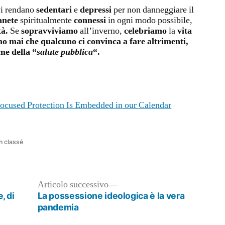
vi rendano
sedentari
e
depressi
per non danneggiare il
anete
spiritualmente
connessi
in ogni modo possibile,
à.
Se
sopravviviamo
all’inverno,
celebriamo
la
vita
o mai che qualcuno ci convinca a fare altrimenti,
me della “
salute pubblica
“.
ocused Protection Is Embedded in our Calendar
blicato
n classé
Articolo
Articolo successivo
successivo:
, di
La possessione ideologica è la vera
pandemia