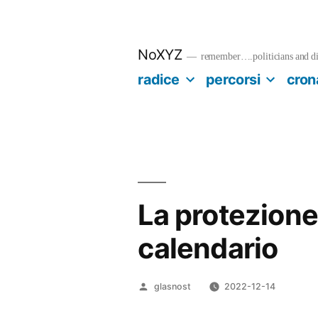
Salta
al
contenuto
NoXYZ
remember….politicians and dia
radice
percorsi
cron
La protezione
calendario
Pubblicato
glasnost
2022-12-14
da