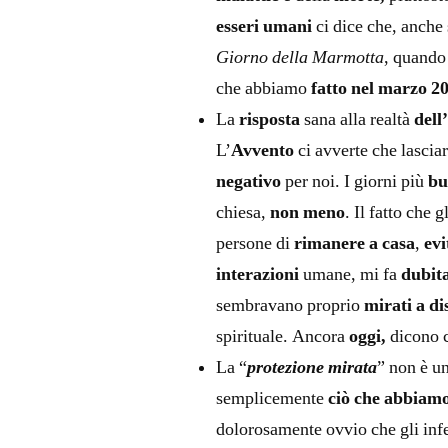
esseri umani
ci dice che, anche
Giorno della Marmotta
, quando
che abbiamo
fatto nel marzo 2
La
risposta
sana alla realtà
dell
L’
Avvento
ci avverte che lascia
negativo
per noi. I giorni più
bu
chiesa,
non meno
. Il fatto che g
persone di
rimanere a casa
,
ev
interazioni
umane, mi fa
dubit
sembravano proprio
mirati a d
spirituale. Ancora
oggi,
dicono 
La “
protezione mirata
” non è u
semplicemente
ciò che abbiamo
dolorosamente ovvio che gli infe