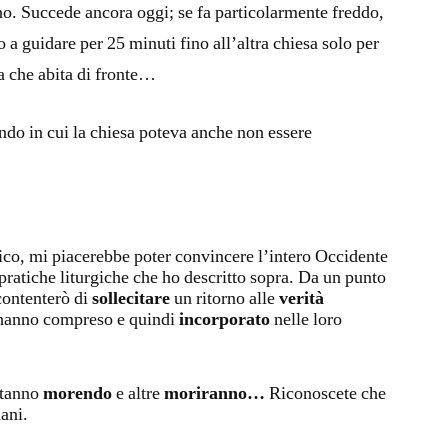
rno. Succede ancora oggi; se fa particolarmente freddo,
o a guidare per 25 minuti fino all’altra chiesa solo per
ra che abita di fronte…
ndo in cui la chiesa poteva anche non essere
co, mi piacerebbe poter convincere l’intero Occidente
 pratiche liturgiche che ho descritto sopra. Da un punto
ccontenterò di
sollecitare
un ritorno alle
verità
anno compreso e quindi
incorporato
nelle loro
stanno
morendo
e altre
moriranno…
Riconoscete che
ani.