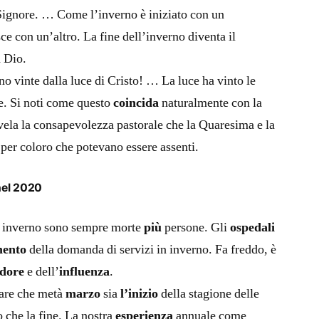
 Signore. … Come l’inverno è iniziato con un
ce con un’altro. La fine dell’inverno diventa il
n Dio.
o vinte dalla luce di Cristo! … La luce ha vinto le
te. Si noti come questo
coincida
naturalmente con la
ela la consapevolezza pastorale che la Quaresima e la
 per coloro che potevano essere assenti.
nel 2020
 inverno sono sempre morte
più
persone. Gli
ospedali
ento
della domanda di servizi in inverno. Fa freddo, è
ddore
e dell’
influenza
.
are che metà
marzo
sia
l’inizio
della stagione delle
o che la fine. La nostra
esperienza
annuale come