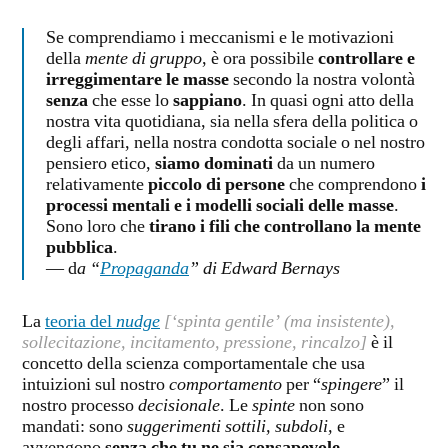
Se comprendiamo i meccanismi e le motivazioni
della
mente di gruppo
, è ora possibile
controllare e
irreggimentare le masse
secondo la nostra volontà
senza
che esse lo
sappiano
. In quasi ogni atto della
nostra vita quotidiana, sia nella sfera della politica o
degli affari, nella nostra condotta sociale o nel nostro
pensiero etico,
siamo dominati
da un numero
relativamente
piccolo di persone
che comprendono
i
processi mentali e i modelli sociali delle masse
.
Sono loro che
tirano i fili che controllano la mente
pubblica
.
— d
a “
Propaganda
” di Edward Bernays
La
teoria del
nudge
[‘spinta gentile’ (ma insistente),
sollecitazione, incitamento, pressione, rincalzo]
è il
concetto della scienza comportamentale che usa
intuizioni sul nostro
comportamento
per “
spingere
” il
nostro processo
decisionale
. Le
spinte
non sono
mandati: sono
suggerimenti sottili, subdoli,
e
avvengono
senza che tu ne sia consapevole
.