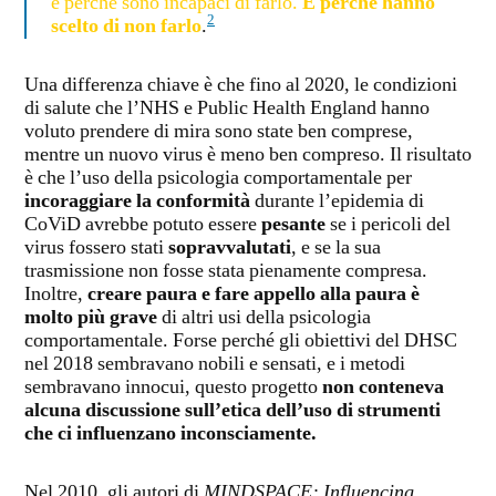
è perché sono incapaci di farlo.
È perché hanno
2
scelto di non farlo
.
Una differenza chiave è che fino al 2020, le condizioni
di salute che l’NHS e Public Health England hanno
voluto prendere di mira sono state ben comprese,
mentre un nuovo virus è meno ben compreso. Il risultato
è che l’uso della psicologia comportamentale per
incoraggiare la conformità
durante l’epidemia di
CoViD avrebbe potuto essere
pesante
se i pericoli del
virus fossero stati
sopravvalutati
, e se la sua
trasmissione non fosse stata pienamente compresa.
Inoltre,
creare paura e fare appello alla paura è
molto più grave
di altri usi della psicologia
comportamentale. Forse perché gli obiettivi del DHSC
nel 2018 sembravano nobili e sensati, e i metodi
sembravano innocui, questo progetto
non conteneva
alcuna discussione sull’etica dell’uso di strumenti
che ci influenzano inconsciamente.
Nel 2010, gli autori di
MINDSPACE: Influencing