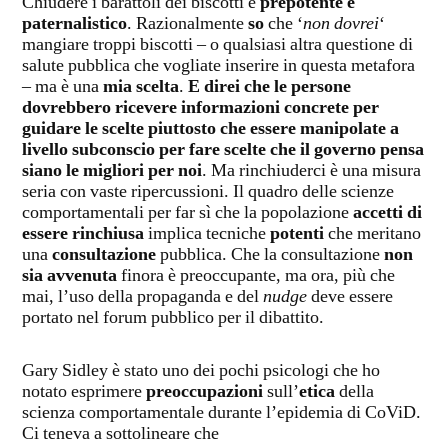
Chiudere i barattoli dei biscotti è
prepotente e
paternalistico
. Razionalmente
so
che ‘
non dovrei
‘
mangiare troppi biscotti – o qualsiasi altra questione di
salute pubblica che vogliate inserire in questa metafora
– ma è una
mia scelta
.
E direi che le persone
dovrebbero ricevere informazioni concrete per
guidare le scelte piuttosto che essere manipolate a
livello subconscio per fare scelte che il governo pensa
siano le migliori per noi
. Ma rinchiuderci è una misura
seria con vaste ripercussioni. Il quadro delle scienze
comportamentali per far sì che la popolazione
accetti di
essere rinchiusa
implica tecniche
potenti
che meritano
una
consultazione
pubblica. Che la consultazione
non
sia avvenuta
finora è preoccupante, ma ora, più che
mai, l’uso della propaganda e del
nudge
deve essere
portato nel forum pubblico per il dibattito.
Gary Sidley è stato uno dei pochi psicologi che ho
notato esprimere
preoccupazioni
sull’
etica
della
scienza comportamentale durante l’epidemia di CoViD.
Ci teneva a sottolineare che