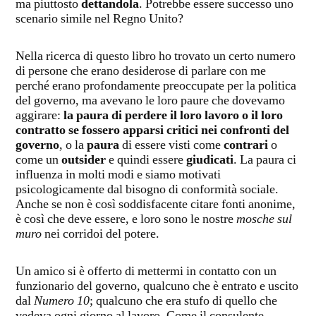
ma piuttosto
dettandola
. Potrebbe essere successo uno
scenario simile nel Regno Unito?
Nella ricerca di questo libro ho trovato un certo numero
di persone che erano desiderose di parlare con me
perché erano profondamente preoccupate per la politica
del governo, ma avevano le loro paure che dovevamo
aggirare:
la paura di perdere il loro lavoro o il loro
contratto se fossero apparsi critici nei confronti del
governo
, o la
paura
di essere visti come
contrari
o
come un
outsider
e quindi essere
giudicati
. La paura ci
influenza in molti modi e siamo motivati
psicologicamente dal bisogno di conformità sociale.
Anche se non è così soddisfacente citare fonti anonime,
è così che deve essere, e loro sono le nostre
mosche sul
muro
nei corridoi del potere.
Un amico si è offerto di mettermi in contatto con un
funzionario del governo, qualcuno che è entrato e uscito
dal
Numero 10
; qualcuno che era stufo di quello che
vedeva ogni giorno al lavoro. Come il consulente