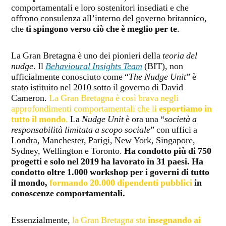
comportamentali e loro sostenitori insediati e che
offrono consulenza all’interno del governo britannico,
che
ti spingono verso ciò che è meglio per te
.
La Gran Bretagna è uno dei pionieri della
teoria del
nudge
. Il
Behavioural Insights Team
(
BIT), non
ufficialmente conosciuto come “
The Nudge Unit
” è
stato istituito nel 2010 sotto il governo di David
Cameron.
La Gran Bretagna è così brava negli
approfondimenti comportamentali che li
esportiamo in
tutto il mondo
.
La
Nudge Unit
è ora una “
società a
responsabilità limitata a scopo sociale
” con uffici a
Londra, Manchester, Parigi, New York, Singapore,
Sydney, Wellington e Toronto.
Ha condotto più di 750
progetti e solo nel 2019 ha lavorato in 31 paesi. Ha
condotto oltre 1.000 workshop per i governi di tutto
il mondo,
formando 20.000 dipendenti pubblici
in
conoscenze comportamentali.
Essenzialmente,
la Gran Bretagna sta
insegnando ai