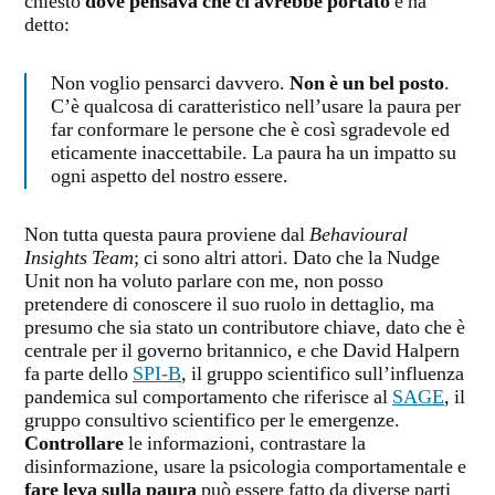
chiesto
dove pensava che ci avrebbe portato
e ha
detto:
Non voglio pensarci davvero.
Non è un bel posto
.
C’è qualcosa di caratteristico nell’usare la paura per
far conformare le persone che è così sgradevole ed
eticamente inaccettabile. La paura ha un impatto su
ogni aspetto del nostro essere.
Non tutta questa paura proviene dal
Behavioural
Insights Team
; ci sono altri attori. Dato che la Nudge
Unit non ha voluto parlare con me, non posso
pretendere di conoscere il suo ruolo in dettaglio, ma
presumo che sia stato un contributore chiave, dato che è
centrale per il governo britannico, e che David Halpern
fa parte dello
SPI-B
, il gruppo scientifico sull’influenza
pandemica sul comportamento che riferisce al
SAGE
, il
gruppo consultivo scientifico per le emergenze.
Controllare
le informazioni, contrastare la
disinformazione, usare la psicologia comportamentale e
fare leva sulla paura
può essere fatto da diverse parti