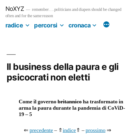
Salta
NoXYZ
al
remember….politicians and diapers should be changed
contenuto
often and for the same reason
radice
percorsi
cronaca
Il business della paura e gli
psicocrati non eletti
Come il governo
britannico
ha trasformato in
arma la paura durante la pandemia di CoViD-
19 – 5
⇐
precedente
– ⇑
indice
⇑ –
prossimo
⇒