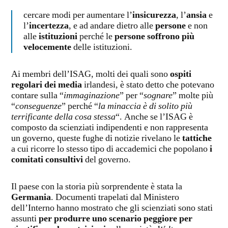
cercare modi per aumentare l’
insicurezza
, l’
ansia
e
l’
incertezza
, e ad andare dietro alle
persone
e non
alle
istituzioni
perché le
persone soffrono più
velocemente
delle istituzioni.
Ai membri dell’ISAG, molti dei quali sono
ospiti
regolari dei media
irlandesi, è stato detto che potevano
contare sulla “
immaginazione
” per “
sognare
” molte più
“
conseguenze
” perché “
la minaccia è di solito più
terrificante della cosa stessa
“. Anche se l’ISAG è
composto da scienziati indipendenti e non rappresenta
un governo, queste fughe di notizie rivelano le
tattiche
a cui ricorre lo stesso tipo di accademici che popolano
i
comitati consultivi
del governo.
Il paese con la storia più sorprendente è stata la
Germania
. Documenti trapelati dal Ministero
dell’Interno hanno mostrato che gli scienziati sono stati
assunti
per produrre uno scenario peggiore per