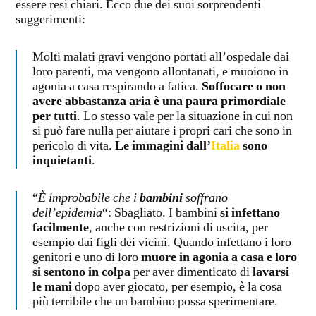
essere resi chiari. Ecco due dei suoi sorprendenti
suggerimenti:
Molti malati gravi vengono portati all’ospedale dai
loro parenti, ma vengono allontanati, e muoiono in
agonia a casa respirando a fatica.
Soffocare o non
avere abbastanza aria è una paura primordiale
per tutti
. Lo stesso vale per la situazione in cui non
si può fare nulla per aiutare i propri cari che sono in
pericolo di vita.
Le immagini dall’
Italia
sono
inquietanti
.
“
È improbabile che i
bambini
soffrano
dell’epidemia
“: Sbagliato. I bambini
si infettano
facilmente
, anche con restrizioni di uscita, per
esempio dai figli dei vicini. Quando infettano i loro
genitori e uno di loro
muore in agonia a casa e loro
si sentono in colpa
per aver dimenticato di
lavarsi
le mani
dopo aver giocato, per esempio, è la cosa
più terribile che un bambino possa sperimentare.