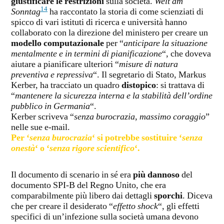
giustificare le restrizioni
sulla società.
Welt am
14
Sonntag
ha raccontato la storia di come scienziati di
spicco di vari istituti di ricerca e università hanno
collaborato con la direzione del ministero per creare un
modello computazionale
per “
anticipare la situazione
mentalmente e in termini di pianificazione
“, che doveva
aiutare a pianificare ulteriori “
misure di natura
preventiva e repressiva
“. Il segretario di Stato, Markus
Kerber, ha tracciato un quadro
distopico
: si trattava di
“
mantenere la sicurezza interna e la stabilità dell’ordine
pubblico in Germania
“.
Kerber scriveva “
senza burocrazia, massimo coraggio
”
nelle sue e-mail.
Per ‘
senza burocrazia
‘ si potrebbe sostituire ‘
senza
onestà
‘ o ‘
senza rigore scientifico
‘.
Il documento di scenario in sé era
più dannoso
del
documento SPI-B del Regno Unito, che era
comparabilmente più libero dai dettagli
sporchi
. Diceva
che per creare il desiderato “
effetto shock
“, gli effetti
specifici di un’infezione sulla società umana devono