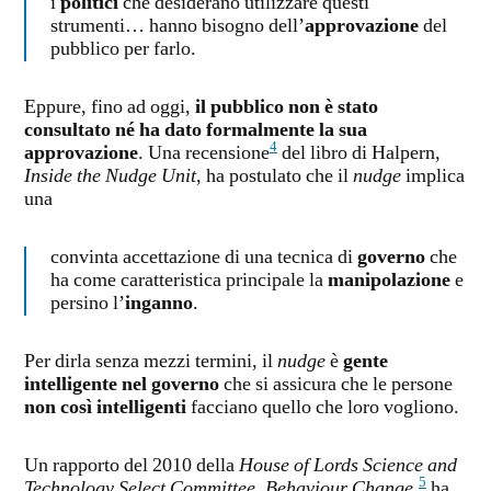
i
politici
che desiderano utilizzare questi
strumenti… hanno bisogno dell’
approvazione
del
pubblico per farlo.
Eppure, fino ad oggi,
il pubblico non è stato
consultato né ha dato formalmente la sua
4
approvazione
. Una recensione
del libro di Halpern,
Inside the Nudge Unit
, ha postulato che il
nudge
implica
una
convinta accettazione di una tecnica di
governo
che
ha come caratteristica principale la
manipolazione
e
persino l’
inganno
.
Per dirla senza mezzi termini, il
nudge
è
gente
intelligente nel governo
che si assicura che le persone
non così intelligenti
facciano quello che loro vogliono.
Un rapporto del 2010 della
House of Lords Science and
5
Technology Select Committee
,
Behaviour Change
,
ha