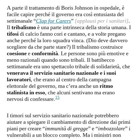
A parte il trattamento di Boris Johnson in ospedale, è
facile capire perché il governo era così entusiasta del
settimanale “
Clap for Carers
”
[applausi per i sanitari]
.
Il
tribalismo
è una parte intrinseca della storia umana. I
tifosi
di calcio fanno cori e cantano, e a volte pregano
anche perché la loro squadra vinca. (Dio deve davvero
scegliere da che parte stare?) Il tribalismo costruisce
coesione
e
conformità
. Le persone sono più emotive e
meno razionali quando sono tribali. Il battibecco
settimanale era uno spettacolo tribale di solidarietà, che
venerava il servizio sanitario nazionale e i suoi
lavoratori
, che erano al centro della campagna
elettorale del governo, ma c’era anche un
ritmo
stalinista in esso
, che alcuni sentivano ma erano
15
nervosi di confessare.
I timori sul servizio sanitario nazionale potrebbero
aiutare a spiegare il cambiamento di direzione dai primi
piani per creare “
immunità di gregge
” e “
imbozzolare
” i
vulnerabili a un blocco completo. Ma i ministri non