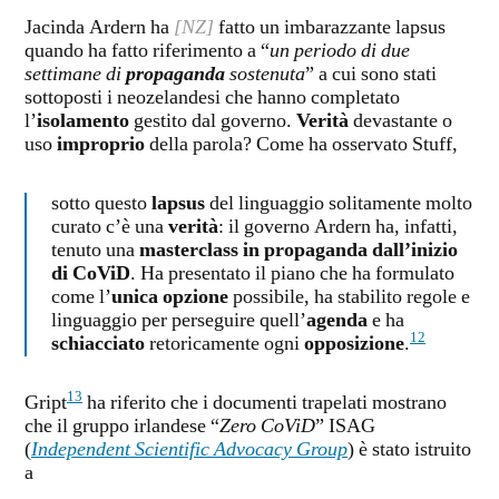
Jacinda Ardern ha
[NZ]
fatto un imbarazzante lapsus
quando ha fatto riferimento a “
un periodo di due
settimane di
propaganda
sostenuta
” a cui sono stati
sottoposti i neozelandesi che hanno completato
l’
isolamento
gestito dal governo.
Verità
devastante o
uso
improprio
della parola? Come ha osservato Stuff,
sotto questo
lapsus
del linguaggio solitamente molto
curato c’è una
verità
: il governo Ardern ha, infatti,
tenuto una
masterclass in
propaganda dall’inizio
di CoViD
. Ha presentato il piano che ha formulato
come l’
unica opzione
possibile, ha stabilito regole e
linguaggio per perseguire quell’
agenda
e ha
12
schiacciato
retoricamente ogni
opposizione
.
13
Gript
ha riferito che i documenti trapelati mostrano
che il gruppo irlandese “
Zero CoViD
” ISAG
(
Independent Scientific Advocacy Group
) è stato istruito
a