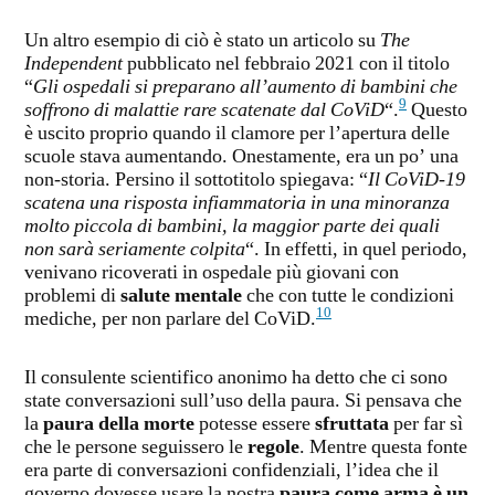
Un altro esempio di ciò è stato un articolo su
The
Independent
pubblicato nel febbraio 2021 con il titolo
“
Gli ospedali si preparano all’aumento di bambini che
9
soffrono di malattie rare scatenate dal CoViD
“.
Questo
è uscito proprio quando il clamore per l’apertura delle
scuole stava aumentando. Onestamente, era un po’ una
non-storia. Persino il sottotitolo spiegava: “
Il CoViD-19
scatena una risposta infiammatoria in una minoranza
molto piccola di bambini, la maggior parte dei quali
non sarà seriamente colpita
“. In effetti, in quel periodo,
venivano ricoverati in ospedale più giovani con
problemi di
salute mentale
che con tutte le condizioni
10
mediche, per non parlare del CoViD.
Il consulente scientifico anonimo ha detto che ci sono
state conversazioni sull’uso della paura. Si pensava che
la
paura della morte
potesse essere
sfruttata
per far sì
che le persone seguissero le
regole
. Mentre questa fonte
era parte di conversazioni confidenziali, l’idea che il
governo dovesse usare la nostra
paura come arma è un