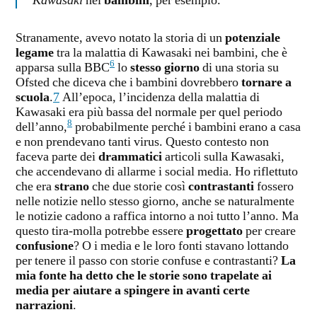
Kawasaki
nei
bambini
, per esempio.
Stranamente, avevo notato la storia di un
potenziale
legame
tra la malattia di Kawasaki nei bambini, che è
6
apparsa sulla BBC
lo
stesso giorno
di una storia su
Ofsted che diceva che i bambini dovrebbero
tornare a
scuola
.
7
All’epoca, l’incidenza della malattia di
Kawasaki era più bassa del normale per quel periodo
8
dell’anno,
probabilmente perché i bambini erano a casa
e non prendevano tanti virus. Questo contesto non
faceva parte dei
drammatici
articoli sulla Kawasaki,
che accendevano di allarme i social media. Ho riflettuto
che era
strano
che due storie così
contrastanti
fossero
nelle notizie nello stesso giorno, anche se naturalmente
le notizie cadono a raffica intorno a noi tutto l’anno. Ma
questo tira-molla potrebbe essere
progettato
per creare
confusione
? O i media e le loro fonti stavano lottando
per tenere il passo con storie confuse e contrastanti?
La
mia fonte ha detto che le storie sono trapelate ai
media per aiutare a spingere in avanti certe
narrazioni
.