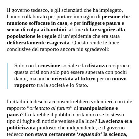
Il governo tedesco, e gli scienziati che ha impiegato,
hanno collaborato per portare immagini di
persone che
muoiono soffocate in casa
, e per
infliggere paura e
senso di colpa ai bambini
, al fine di
far seguire alla
popolazione le regole
di un’epidemia che era stata
deliberatamente esagerata
. Questo rende le linee
conclusive del rapporto ancora più sgradevoli:
Solo con la
coesione
sociale e la
distanza
reciproca,
questa crisi non solo può essere superata con pochi
danni, ma anche
orientata al futuro
per un
nuovo
rapport
o tra la società e lo Stato.
I cittadini tedeschi acconsentirebbero volentieri a un tale
rapporto “
orientato al futuro
” di
manipolazione e
paura
? Lo farebbe il pubblico britannico se lo stesso
tipo di fughe di notizie venisse alla luce?
La scienza era
politicizzata
piuttosto che indipendente, e il governo
tedesco
non stava certamente ‘
seguendo
‘ la scienza
,