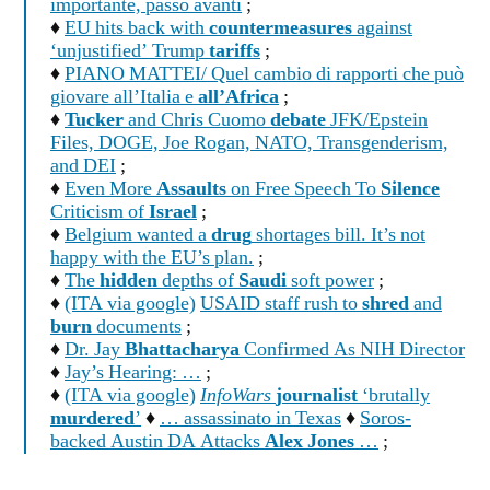
importante, passo avanti
;
♦
EU hits back with
countermeasures
against
‘unjustified’ Trump
tariffs
;
♦
PIANO MATTEI/ Quel cambio di rapporti che può
giovare all’Italia e
all’Africa
;
♦
Tucker
and Chris Cuomo
debate
JFK/Epstein
Files, DOGE, Joe Rogan, NATO, Transgenderism,
and DEI
;
♦
Even More
Assaults
on Free Speech To
Silence
Criticism of
Israel
;
♦
Belgium wanted a
drug
shortages bill. It’s not
happy with the EU’s plan.
;
♦
The
hidden
depths of
Saudi
soft power
;
♦
(ITA via google)
USAID staff rush to
shred
and
burn
documents
;
♦
Dr. Jay
Bhattacharya
Confirmed As NIH Director
♦
Jay’s Hearing: …
;
♦
(ITA via google)
InfoWars
journalist
‘brutally
murdered
’
♦
… assassinato in Texas
♦
Soros-
backed Austin DA Attacks
Alex Jones
…
;