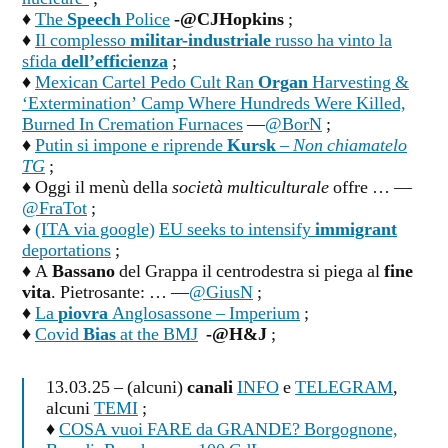
♦
The
Speech
Police
-@CJHopkins
;
♦
Il complesso
militar-industriale
russo ha vinto la
sfida
dell’efficienza
;
♦
Mexican Cartel Pedo Cult Ran
Organ
Harvesting &
‘Extermination’ Camp Where Hundreds Were Killed,
Burned In Cremation Furnaces
—
@BorN
;
♦
Putin si impone e riprende
Kursk
–
Non chiamatelo
TG
;
♦ Oggi il menù della
società multiculturale
offre … —
@FraTot
;
♦
(ITA via google)
EU seeks to intensify
immigrant
deportations
;
♦ A
Bassano
del Grappa il centrodestra si piega al
fine
vita
. Pietrosante: … —
@GiusN
;
♦
La
piovra
Anglosassone – Imperium
;
♦
Covid
Bias
at the BMJ
-@H&J
;
13.03.25 – (alcuni)
canali
INFO
e
TELEGRAM
,
alcuni
TEMI
;
♦
COSA vuoi FARE da GRANDE? Borgognone,