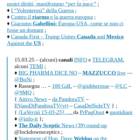
nostri diritti,
manifestano “per la pace”
;
♦
I “Volenterosi” della Guerra
;
♦
Contro il
riarmo
e la guerra europea
;
♦
Giacomo
Gabellini:
Europa-USA, come se non ci
fosse un domani
;
♦
Canada First – Trump Unites
Canada
and
Mexico
Against the
US
;
15.03.25 – (alcuni)
canali
INFO
e
TELEGRAM
,
alcuni
TEMI
;
♦
BIG PHARMA DICE NO
–
MAZZUCCO
live
—
@BoNi
;
♦ Rassegna … –
100 GdL
–
@giubberosse
–
@LC
–
@9MQ
;
{
Attivo News
–
da PandoraTV
–
IlVasoDiPandoraTV(yt)
–
CasaDelSoleTV
} ;
{
[LaVerità 15-03-25], …
da
PrPagQuot
♦
quotidiani
♦
@info-it
};
♦
The Daily Sceptic
News (39) round-up
@lockdownsceptics ;
♦
Statement of Hon. Dave
Weldon
on the