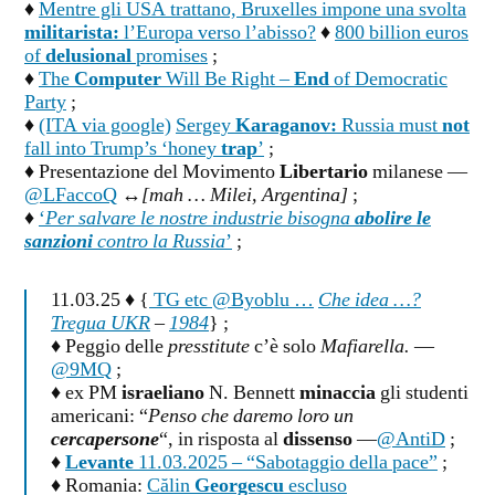
♦
Mentre gli USA trattano, Bruxelles impone una svolta
militarista:
l’Europa verso l’abisso?
♦
800 billion euros
of
delusional
promises
;
♦
The
Computer
Will Be Right –
End
of Democratic
Party
;
♦
(ITA via google)
Sergey
Karaganov:
Russia must
not
fall into Trump’s ‘honey
trap
’
;
♦ Presentazione del Movimento
Libertario
milanese —
@LFaccoQ
↔
[mah … Milei, Argentina]
;
♦
‘
Per salvare le nostre industrie bisogna
abolire le
sanzioni
contro la Russia
’
;
11.03.25 ♦ {
TG etc @Byoblu …
Che idea …?
Tregua UKR
–
1984
} ;
♦ Peggio delle
presstitute
c’è solo
Mafiarella.
—
@9MQ
;
♦ ex PM
israeliano
N. Bennett
minaccia
gli studenti
americani: “
Penso che daremo loro un
cercapersone
“, in risposta al
dissenso
—
@AntiD
;
♦
Levante
11.03.2025 – “Sabotaggio della pace”
;
♦ Romania:
Călin
Georgescu
escluso