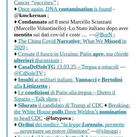
Cancer
“vaccines”
;
♦
Once again, DNA
contamination
is found
-
@
kmckernan
;
♦
Condannato
ad 8 mesi Marcello Scunzani
(Marcello Volantinello) -Lo Stato italiano dopo aver
mentito
sui dati cov-id e costr … —
@BorN
;
♦
The China Covid
Narrative
: What We
Missed
in
2020
;
♦
Cessate il fuoco in Ucraina: Putin
apre,
ma chiede
ulteriori
discussioni
;
♦
CasaDelSoleTG
13.03.25 – Tregua a ostacoli
—
@CdSoleTV
;
♦
Insulti
ai militari italiani,
Vannacci
e
Bertolini
alla
Littizzetto
;
♦
Le
condizioni
di Putin alla tregua – Dietro il
Sipario – Talk show
;
♦
Silurato
il candidato di Trump al CDC
♦
Breaking:
the White House
pulls
Dave Weldon’s
nomination
to head CDC
-@latypova
;
♦
Ordini
dei medici: “
la legge
Lorenzin,
permette
… perpetuare un potere illimitato
”
—
@clnoggi
;