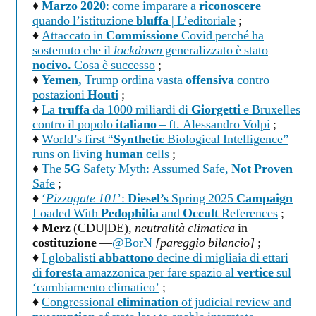
♦
Marzo 2020
: come imparare a
riconoscere
quando l’istituzione
bluffa
| L’editoriale
;
♦
Attaccato in
Commissione
Covid perché ha
sostenuto che il
lockdown
generalizzato è stato
nocivo.
Cosa è successo
;
♦
Yemen,
Trump ordina vasta
offensiva
contro
postazioni
Houti
;
♦
La
truffa
da 1000 miliardi di
Giorgetti
e Bruxelles
contro il popolo
italiano
– ft. Alessandro Volpi
;
♦
World’s first “
Synthetic
Biological Intelligence”
runs on living
human
cells
;
♦
The
5G
Safety Myth: Assumed Safe,
Not Proven
Safe
;
♦
‘
Pizzagate 101
’:
Diesel’s
Spring 2025
Campaign
Loaded With
Pedophilia
and
Occult
References
;
♦
Merz
(CDU|DE),
neutralità climatica
in
costituzione
—
@BorN
[pareggio bilancio]
;
♦
I globalisti
abbattono
decine di migliaia di ettari
di
foresta
amazzonica per fare spazio al
vertice
sul
‘cambiamento climatico’
;
♦
Congressional
elimination
of judicial review and