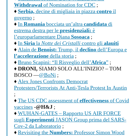
Withdrawal
of Nomination for CDC
;
♦
Serbia,
decine di migliaia in piazza
contro
il
governo
;
♦
In
Romania
bocciata un’altra
candidata
di
estrema destra per le
presidenziali:
è
l’europarlamentare Diana
Sosoaca
;
♦
In
Siria
la
Notte dei Cristalli
contro gli
alauiti
♦
Alain de
Benoist:
Trump, il
declino
dell’Europa e
l’accelerazione
della storia
;
♦
Bruno Scapini: “Il Risveglio dell’
Africa
”
;
♦
DRONI,
SIAMO SOLO ALL’INIZIO? – TOM
BOSCO —
@BoNi
;
♦
Alex Jones Confronts Democrat
Protesters/Terrorists At Anti-Tesla Protest In Austin
;
♦
The US CDC assessment of
effectiveness
of Covid
vaccines
-@H&J
;
♦
WUHAN-GATES – Rapporto US AIR FORCE
sugli
Esperimenti
JASON Group prima del SARS-
Cov-2 da Laboratorio
;
♦
Revisiting the
Numbers:
Professor Simon Wood