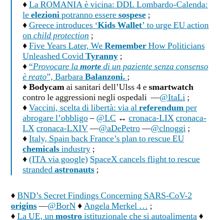
♦
La ROMANIA è vicina: DDL Lombardo-Calenda:
le
elezioni
potranno essere
sospese
;
♦
Greece introduces ‘
Kids Wallet
’ to urge EU action
on
child protection
;
♦
Five Years Later, We
Remember
How Politicians
Unleashed Covid
Tyranny
;
♦
“
Provocare la
morte
di un paziente senza consenso
è reato
”, Barbara
Balanzoni.
;
♦
Bodycam
ai sanitari dell’Ulss 4 e
smartwatch
contro le aggressioni negli ospedali —
@ItaLi
;
♦
Vaccini, scelta di libertà: via al
referendum
per
abrogare l’obbligo
–
@LC
↔
cronaca-LIX
cronaca-
LX
cronaca-LXIV
—
@aDePetro
—
@clnoggi
;
♦
Italy, Spain back France’s plan to rescue EU
chemicals
industry
;
♦
(ITA via google)
SpaceX cancels flight to rescue
stranded
astronauts
;
♦
BND’s Secret Findings Concerning SARS-CoV-2
origins
—
@BorN
♦
Angela Merkel …
;
♦
La UE, un
mostro
istituzionale che si autoalimenta
♦