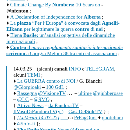
♦
Climate Change By
Numbers:
10 Years on
-
@nfenton
;
♦
A Declaration of Independence for
Alberta
;
♦
La
piazza
“Per l’Europa” è convocata dagli
Agnelli-
Elkann
per legittimare la guerra
contro
di
noi
;
♦
Elena
Basile:
un’analisi oggettiva delle dinamiche
internazionali
;
♦
Contro
il
nuovo regolamento sanitario internazionale
scrivono
a Giorgia Meloni 38 tra enti ed associazioni
;
14.03.25 – (alcuni)
canali
INFO
e
TELEGRAM
,
alcuni
TEMI
;
♦
La GUERRA contro di NOI
/ G. Bianchi
@Giorgioaki
–
100 GdL
;
♦
Rassegna
@VisioneTV
… –
ultime
@giubberosse
–
@LC
–
@9MQ
;
{
Attivo News
–
da PandoraTV
–
IlVasoDiPandoraTV(yt)
–
CasaDelSoleTV
} ;
{
[LaVerità 14-03-25], …
da
PrPagQuot
♦
quotidiani
♦
@info-it
};