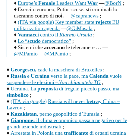
♦
Europe’s
Female
Leaders Want
War
—
@BorN
;
♦ Esercito europeo, Putin -scuse: sti criminali lo
useranno contro di
noi.
—
@capranews
;
♦
(ITA via google)
Key member state
rejects
EU
militarization agenda
—
@GiMasala
;
♦
Vannacci
contro il
Riarmo Ursula
;
♦
Lo “
scudo
democratico”
;
♦ Sistemi che
accecano
le telecamere … —
@MPamio
—
@MPamio
;
♦
Georgescu,
cade la maschera di Bruxelles
;
♦
Russia
e
Ucraina
verso la pace, ma
Calenda
vuole
sospendere le elezioni –
Non chiamatelo TG
;
♦
Ucraina. La
proposta
di tregua: piccolo passo, ma
simbolico
;
♦
(ITA via google)
Russia will never
betray
China –
Lavrov
;
♦
Kazakistan,
perno geopolitico d’Eurasia
;
♦
Giappone:
il clima economico passa a negativo per le
grandi aziende industriali
;
♦
Arrestata in Polonia una
trafficante
di organi ucraina