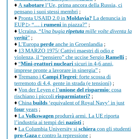
♦
A
sabotare
l’Ue, prima ancora della Russia, ci
pensano i suoi stessi membri
;
♦
Pronta USAID 2.0 in
Moldavia?
La denuncia in
EUP ▷ “… i
rumeni
in piazza?”
;
♦
Ucraina, “
Una bugia
ripetuta
mille volte diventa la
verità
”
;
♦
L’Europa
perde
anche in Groenlandia
;
♦
13 MARZO 1975/ Cattivi maestri di odio e
violenza, il “pensiero” che uccise Sergio
Ramelli
;
♦
“
Mini-reattori nucleari
sicuri in 4-6 anni,
imprese pronte a lavorare in sinergia”
;
♦
Tremano i
Campi Flegrei
: forte scossa di
terremoto di 4.4, gente in strada (e tensioni)
;
♦
Von der Leyen e l’
unione del risparmio
: cosa
rischiano i piccoli
risparmiatori?
;
♦
China
builds
‘equivalent of Royal Navy’ in just
four
years
;
♦
La
Volkswagen
produrrà armi. La UE riporta
l’industria ai tempi dei
nazisti
;
♦
La Columbia University si
schiera
con gli studenti
pro-Gaza
e contro la repressione
;