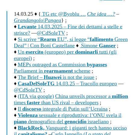
14.03.25 ♦ {
TG etc @Byoblu …
Che idea …?
–
Grandangolo|Pangea
} ;
♦
Levante
14.03.2025 – Fine dei dettami a stelle e
strisce?
—
@CdSoleTV
;
♦
Si scrive “
Rearm
EU”, si legge “
fallimento
Green
Deal” | Con Boni Castellane
♦
Simone
Ganser
;
♦
Un
esercito
(europeo) per
dominarli
tutti (gli
europei)
;
♦
MEPs outraged as Commission
bypasses
Parliament in
rearmament
scheme
;
♦
The Brief –
Huawei
is not the issue
;
♦
CasaDelSoleTG
14.03.25 – Tracollo europeo
—
@CdSoleTV
;
♦
(ITA via google)
China unveils processor a
million
times
faster
than US rival – developers
;
♦
Il
discorso
integrale di Putin sull’Ucraina
;
♦
Violenza
sessuale e riproduttiva: l’ONU svela il
piano
demografico del
genocidio
israeliano
;
♦
BlackRock,
Vanguard: i giganti tech hanno ucciso
il
capitalismo?
–
Carlo Iannello (
Lo stato del