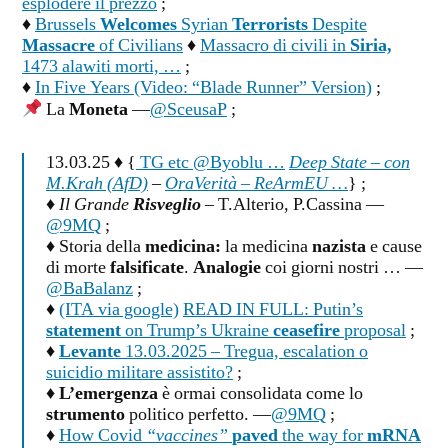
esplodere il prezzo
;
♦
Brussels
Welcomes
Syrian
Terrorists
Despite
Massacre
of Civilians
♦
Massacro di civili in
Siria,
1473 alawiti morti, …
;
♦
In Five Years (Video: “Blade Runner” Version)
;
La
Moneta
—
@SceusaP
;
13.03.25 ♦ {
TG etc @Byoblu …
Deep State – con
M.Krah (AfD)
–
OraVerità – ReArmEU …
} ;
♦
Il Grande
Risveglio
– T.Alterio, P.Cassina —
@9MQ
;
♦ Storia della
medicina:
la medicina
nazista
e cause
di morte
falsificate
.
Analogie
coi giorni nostri … —
@BaBalanz
;
♦
(ITA via google)
READ IN FULL: Putin’s
statement
on Trump’s Ukraine
ceasefire
proposal
;
♦
Levante
13.03.2025 – Tregua, escalation o
suicidio militare assistito?
;
♦
L’emergenza
è ormai consolidata come lo
strumento
politico perfetto. —
@9MQ
;
♦
How Covid
“vaccines”
paved
the way for
mRNA