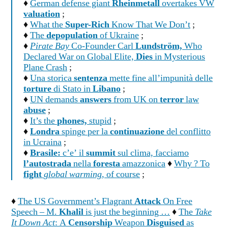
♦
German defense giant
Rheinmetall
overtakes VW
valuation
;
♦
What the
Super-Rich
Know That We Don’t
;
♦
The
depopulation
of Ukraine
;
♦
Pirate Bay
Co-Founder Carl
Lundström,
Who
Declared War on Global Elite,
Dies
in Mysterious
Plane Crash
;
♦
Una storica
sentenza
mette fine all’impunità delle
torture
di Stato in
Libano
;
♦
UN demands
answers
from UK on
terror
law
abuse
;
♦
It’s the
phones,
stupid
;
♦
Londra
spinge per la
continuazione
del conflitto
in Ucraina
;
♦
Brasile:
c’e’ il
summit
sul clima, facciamo
l’autostrada
nella
foresta
amazzonica
♦
Why ? To
fight
global warming
, of course
;
♦
The US Government’s Flagrant
Attack
On Free
Speech – M.
Khalil
is just the beginning …
♦
The
Take
It Down Act
: A
Censorship
Weapon
Disguised
as