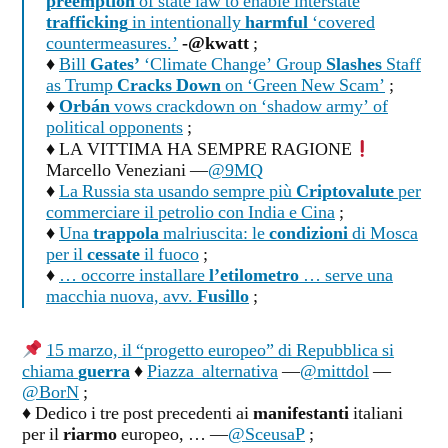
preemption
of state law to enable interstate
trafficking
in intentionally
harmful
‘covered
countermeasures.’
-@kwatt
;
♦
Bill
Gates’
‘Climate Change’ Group
Slashes
Staff
as Trump
Cracks Down
on ‘Green New Scam’
;
♦
Orbán
vows crackdown on ‘shadow army’ of
political opponents
;
♦ LA VITTIMA HA SEMPRE RAGIONE
Marcello Veneziani —
@9MQ
♦
La Russia sta usando sempre più
Criptovalute
per
commerciare il petrolio con India e Cina
;
♦
Una
trappola
malriuscita: le
condizioni
di Mosca
per il
cessate
il fuoco
;
♦
… occorre installare
l’etilometro
… serve una
macchia nuova, avv.
Fusillo
;
15 marzo, il “progetto europeo” di Repubblica si
chiama
guerra
♦
Piazza alternativa
—
@mittdol
—
@BorN
;
♦ Dedico i tre post precedenti ai
manifestanti
italiani
per il
riarmo
europeo, … —
@SceusaP
;