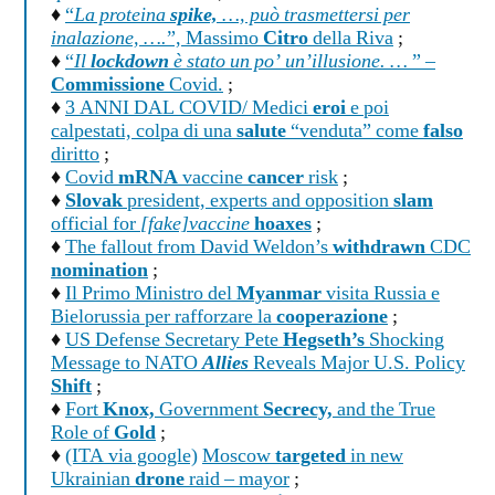
♦
“
La proteina
spike,
…, può trasmettersi per
inalazione, ….
”, Massimo
Citro
della Riva
;
♦
“
Il
lockdown
è stato un po’ un’illusione. …
” –
Commissione
Covid.
;
♦
3 ANNI DAL COVID/ Medici
eroi
e poi
calpestati, colpa di una
salute
“venduta” come
falso
diritto
;
♦
Covid
mRNA
vaccine
cancer
risk
;
♦
Slovak
president, experts and opposition
slam
official for
[fake]vaccine
hoaxes
;
♦
The fallout from David Weldon’s
withdrawn
CDC
nomination
;
♦
Il Primo Ministro del
Myanmar
visita Russia e
Bielorussia per rafforzare la
cooperazione
;
♦
US Defense Secretary Pete
Hegseth’s
Shocking
Message to NATO
Allies
Reveals Major U.S. Policy
Shift
;
♦
Fort
Knox,
Government
Secrecy,
and the True
Role of
Gold
;
♦
(ITA via google)
Moscow
targeted
in new
Ukrainian
drone
raid – mayor
;