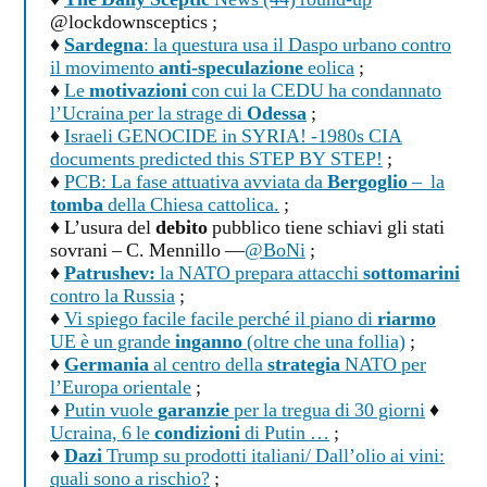
♦
The Daily Sceptic
News (44) round-up
@lockdownsceptics ;
♦
Sardegna
: la questura usa il Daspo urbano contro
il movimento
anti-speculazione
eolica
;
♦
Le
motivazioni
con cui la CEDU ha condannato
l’Ucraina per la strage di
Odessa
;
♦
Israeli GENOCIDE in SYRIA! -1980s CIA
documents predicted this STEP BY STEP!
;
♦
PCB: La fase attuativa avviata da
Bergoglio
– la
tomba
della Chiesa cattolica.
;
♦ L’usura del
debito
pubblico tiene schiavi gli stati
sovrani – C. Mennillo —
@BoNi
;
♦
Patrushev:
la NATO prepara attacchi
sottomarini
contro la Russia
;
♦
Vi spiego facile facile perché il piano di
riarmo
UE è un grande
inganno
(oltre che una follia)
;
♦
Germania
al centro della
strategia
NATO per
l’Europa orientale
;
♦
Putin vuole
garanzie
per la tregua di 30 giorni
♦
Ucraina, 6 le
condizioni
di Putin …
;
♦
Dazi
Trump su prodotti italiani/ Dall’olio ai vini:
quali sono a rischio?
;