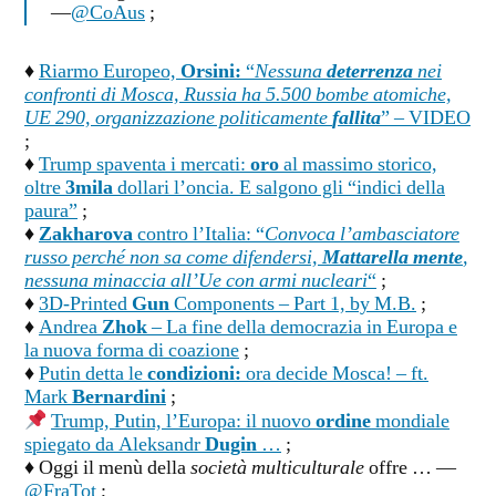
—
@CoAus
;
♦
Riarmo Europeo,
Orsini:
“
Nessuna
deterrenza
nei
confronti di Mosca, Russia ha 5.500 bombe atomiche,
UE 290, organizzazione politicamente
fallita
” – VIDEO
;
♦
Trump spaventa i mercati:
oro
al massimo storico,
oltre
3mila
dollari l’oncia. E salgono gli “indici della
paura”
;
♦
Zakharova
contro l’Italia: “
Convoca l’ambasciatore
russo perché non sa come difendersi,
Mattarella mente
,
nessuna minaccia all’Ue con armi nucleari
“
;
♦
3D-Printed
Gun
Components – Part 1, by M.B.
;
♦
Andrea
Zhok
– La fine della democrazia in Europa e
la nuova forma di coazione
;
♦
Putin detta le
condizioni:
ora decide Mosca! – ft.
Mark
Bernardini
;
Trump, Putin, l’Europa: il nuovo
ordine
mondiale
spiegato da Aleksandr
Dugin
…
;
♦ Oggi il menù della
società multiculturale
offre … —
@FraTot
;