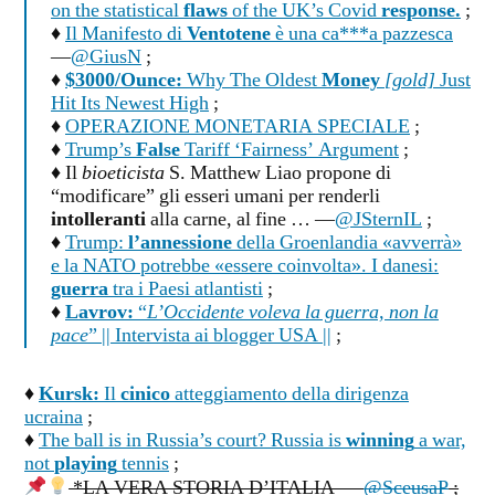
on the statistical
flaws
of the UK’s Covid
response.
;
♦
Il Manifesto di
Ventotene
è una ca***a pazzesca
—
@GiusN
;
♦
$3000/Ounce:
Why The Oldest
Money
[gold]
Just
Hit Its Newest High
;
♦
OPERAZIONE MONETARIA SPECIALE
;
♦
Trump’s
False
Tariff ‘Fairness’ Argument
;
♦ Il
bioeticista
S. Matthew Liao propone di
“modificare” gli esseri umani per renderli
intolleranti
alla carne, al fine … —
@JSternIL
;
♦
Trump:
l’annessione
della Groenlandia «avverrà»
e la NATO potrebbe «essere coinvolta». I danesi:
guerra
tra i Paesi atlantisti
;
♦
Lavrov:
“
L’Occidente voleva la guerra, non la
pace
” || Intervista ai blogger USA ||
;
♦
Kursk:
Il
cinico
atteggiamento della dirigenza
ucraina
;
♦
The ball is in Russia’s court? Russia is
winning
a war,
not
playing
tennis
;
*LA VERA STORIA D’ITALIA —
@SceusaP
;