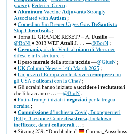
potere
)
,
Federico Greco
;
♦
Aluminum
Vaccine
Adjuvants
Strongly
Associated with
Autism
;
♦
Comedian Jim Breuer Urges Gov.
DeSantis
to
Stop
Chemtrails
;
♦ Torna IL GRANDE RESET? – A.
Fusillo
—
@BoNi
♦ 2013 WEF
Attali
J. … —
@BorN
;
♦
Germania,
ok dei Verdi al
piano
di Merz per
difesa e infrastrutture.
;
♦ Il peso
morale
della storia
uccide
—
@GiusN
;
♦
UK Column News – 14th March 2025
;
♦
Un pezzo d’Europa vuole davvero
rompere
con
gli USA e
allearsi
con la Cina?
;
♦ Gli ucraini hanno iniziato a
uccidere
i
reclutatori
che li braccano e … —
@BorN
;
♦
Putin-Trump: iniziati i
negoziati
per la tregua
ucraina
;
♦
Commissione
d’inchiesta Covid, Buonguerrieri
(FdI): “Gestione Conte
disastrosa,
lockdown
inefficace,
danni
collaterali
…
;
♦ Sitzung 239: “Durchhalten”
Corona_Ausschuss