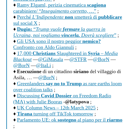
♦
Ramy Elgaml, perizia cinematica
scagiona
carabiniere/ “
Inseguimento corretto, …
”
;
♦
Perché
L’Indipendente
non
smetterà di
pubblicare
sul social X
;
♦
Dugin:
“
Trump vuole
fermare
la guerra in
Ucraina, noi vogliamo
vincerla.
Dovrà scegliere
”
;
♦
Gli USA sono il nostro peggior
nemico?
Confronto con Aldo Giannuli
;
♦
17,000
Christians
Slaughtered in
Syria
–
Media
Blackout
—
@GiMasala
—
@STFR
—
@BorN
—
@BorN
—
@ItaLi
;
♦
Esecuzione
di un cittadino
siriano
del villaggio di
Asila, … —
@BorN
;
♦
Greenlanders
say no to Trump
as rare earths loom
over coalition talks
;
♦
Discussing
Covid Dossier
on Freedom Radio
(MA) with Julie Booras
-@latypova
;
♦
UK Column News – 12th March 2025
;
♦
Tirana
turning off TikTok tomorrow
;
♦
Parlamento UE: ok
sostegno
al piano per il
riarmo
;