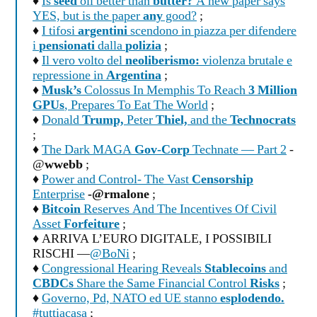
♦
Is
seed
oil better than
butter?
A new paper says
YES, but is the paper
any
good?
;
♦
I tifosi
argentini
scendono in piazza per difendere
i
pensionati
dalla
polizia
;
♦
Il vero volto del
neoliberismo:
violenza brutale e
repressione in
Argentina
;
♦
Musk’s
Colossus In Memphis To Reach
3 Million
GPUs
, Prepares To Eat The World
;
♦
Donald
Trump,
Peter
Thiel,
and the
Technocrats
;
♦
The Dark MAGA
Gov-Corp
Technate — Part 2
-
@
wwebb
;
♦
Power and Control- The Vast
Censorship
Enterprise
-@rmalone
;
♦
Bitcoin
Reserves And The Incentives Of Civil
Asset
Forfeiture
;
♦ ARRIVA L’EURO DIGITALE, I POSSIBILI
RISCHI —
@BoNi
;
♦
Congressional Hearing Reveals
Stablecoins
and
CBDCs
Share the Same Financial Control
Risks
;
♦
Governo, Pd, NATO ed UE stanno
esplodendo.
#tuttiacasa
;