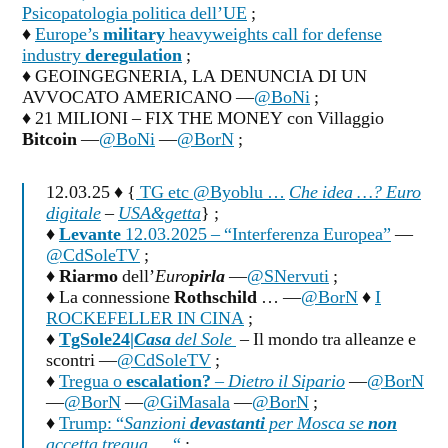
Psicopatologia politica dell’UE
;
♦
Europe’s
military
heavyweights call for defense
industry
deregulation
;
♦ GEOINGEGNERIA, LA DENUNCIA DI UN
AVVOCATO AMERICANO —
@BoNi
;
♦ 21 MILIONI – FIX THE MONEY con Villaggio
Bitcoin
—
@BoNi
—
@BorN
;
12.03.25 ♦ {
TG etc @Byoblu …
Che idea …? Euro
digitale
–
USA&getta
} ;
♦
Levante
12.03.2025 – “Interferenza Europea”
—
@CdSoleTV
;
♦
Riarmo
dell’
Euro
pirla
—
@SNervuti
;
♦ La connessione
Rothschild
… —
@BorN
♦
I
ROCKEFELLER IN CINA
;
♦
TgSole24|
Casa
del Sole
– Il mondo tra alleanze e
scontri —
@CdSoleTV
;
♦
Tregua o
escalation?
–
Dietro il Sipario
—
@BorN
—
@BorN
—
@GiMasala
—
@BorN
;
♦
Trump: “
Sanzioni
devastanti
per Mosca se
non
accetta tregua, …
“
;