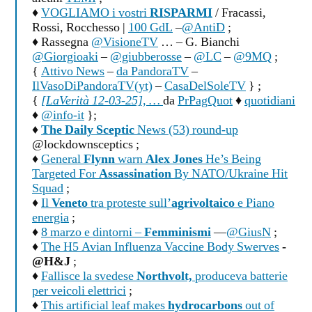
♦
VOGLIAMO i vostri
RISPARMI
/ Fracassi,
Rossi, Rocchesso |
100 GdL
–
@AntiD
;
♦ Rassegna
@VisioneTV
… – G. Bianchi
@Giorgioaki
–
@giubberosse
–
@LC
–
@9MQ
;
{
Attivo News
–
da PandoraTV
–
IlVasoDiPandoraTV(yt)
–
CasaDelSoleTV
} ;
{
[LaVerità 12-03-25], …
da
PrPagQuot
♦
quotidiani
♦
@info-it
};
♦
The Daily Sceptic
News (53) round-up
@lockdownsceptics ;
♦
General
Flynn
warn
Alex Jones
He’s Being
Targeted For
Assassination
By NATO/Ukraine Hit
Squad
;
♦
Il
Veneto
tra proteste sull’
agrivoltaico
e Piano
energia
;
♦
8 marzo e dintorni –
Femminismi
—
@GiusN
;
♦
The H5 Avian Influenza Vaccine Body Swerves
-
@H&J
;
♦
Fallisce la svedese
Northvolt,
produceva batterie
per veicoli elettrici
;
♦
This artificial leaf makes
hydrocarbons
out of