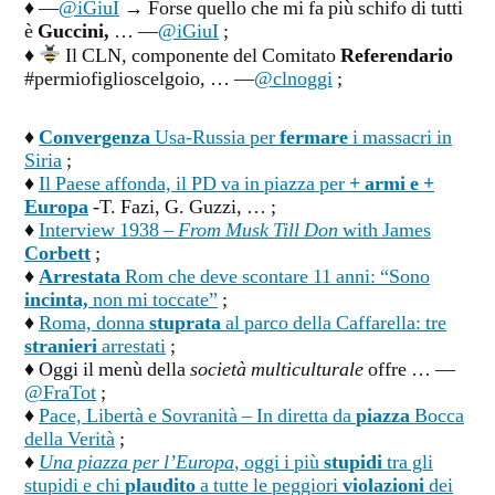
♦ —
@iGiuI
→ Forse quello che mi fa più schifo di tutti
è
Guccini,
… —
@iGiuI
;
♦
Il CLN, componente del Comitato
Referendario
#permiofiglioscelgoio, … —
@clnoggi
;
♦
Convergenza
Usa-Russia per
fermare
i massacri in
Siria
;
♦
Il Paese affonda, il PD va in piazza per
+ armi e +
Europa
-T. Fazi, G. Guzzi, … ;
♦
Interview 1938 –
From Musk Till Don
with James
Corbett
;
♦
Arrestata
Rom che deve scontare 11 anni: “Sono
incinta,
non mi toccate”
;
♦
Roma, donna
stuprata
al parco della Caffarella: tre
stranieri
arrestati
;
♦ Oggi il menù della
società multiculturale
offre … —
@FraTot
;
♦
Pace, Libertà e Sovranità – In diretta da
piazza
Bocca
della Verità
;
♦
Una piazza per l’Europa
, oggi i più
stupidi
tra gli
stupidi e chi
plaudito
a tutte le peggiori
violazioni
dei