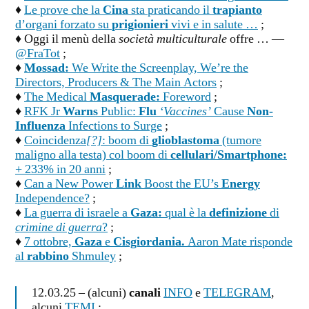
♦
Le prove che la
Cina
sta praticando il
trapianto
d’organi forzato su
prigionieri
vivi e in salute …
;
♦ Oggi il menù della
società multiculturale
offre … —
@FraTot
;
♦
Mossad:
We Write the Screenplay, We’re the
Directors, Producers & The Main Actors
;
♦
The Medical
Masquerade:
Foreword
;
♦
RFK Jr
Warns
Public:
Flu
‘Vaccines’
Cause
Non-
Influenza
Infections to Surge
;
♦
Coincidenza
[?]
: boom di
glioblastoma
(tumore
maligno alla testa) col boom di
cellulari/Smartphone:
+ 233% in 20 anni
;
♦
Can a New Power
Link
Boost the EU’s
Energy
Independence?
;
♦
La guerra di israele a
Gaza:
qual è la
definizione
di
crimine di guerra
?
;
♦
7 ottobre,
Gaza
e
Cisgiordania.
Aaron Mate risponde
al
rabbino
Shmuley
;
12.03.25 – (alcuni)
canali
INFO
e
TELEGRAM
,
alcuni
TEMI
;