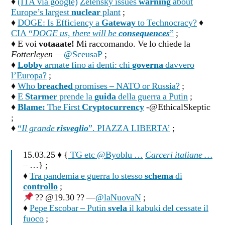
♦
(ITA via google)
Zelensky issues
warning
about
Europe’s largest
nuclear
plant
;
♦
DOGE: Is Efficiency a
Gateway
to Technocracy?
♦
CIA “
DOGE us, there will be
consequences
”
;
♦ E voi
votaaate!
Mi raccomando. Ve lo chiede la
Fotterleyen
—
@SceusaP
;
♦
Lobby
armate fino ai denti: chi
governa
davvero
l’Europa?
;
♦
Who
breached
promises – NATO or Russia?
;
♦
E
Starmer
prende la
guida
della guerra a Putin
;
♦
Blame:
The First
Cryptocurrency
-@EthicalSkeptic
;
♦
“
Il grande
risveglio
”. PIAZZA LIBERTA’
;
15.03.25 ♦ {
TG etc @Byoblu …
Carceri italiane …
– …} ;
♦
Tra pandemia e guerra lo stesso
schema
di
controllo
;
?? @19.30 ?? —
@laNuovaN
;
♦
Pepe Escobar – Putin
svela
il kabuki del cessate il
fuoco
;