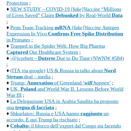
Protection
;
♦
NEW STUDY – COVID-19
[fake]Vaccine
“Millions
of Lives Saved” Claim
Debunked
by Real-World
Data
;
♦
Penn Team Tracking
mRNA
[fake]Vaccine
Antigen
Expression In Vivo
Confirms Free Spike Distribution
in Primates
;
♦
Trapped in the Spider Web: How Big Pharma
Captured
Our Healthcare System
;
♦
-@jcorbett –
Duterte
Due to Do Time (NWNW #584)
;
♦
(ITA via google)
US & Russia in talks about
Nord
Stream
deal – media
;
♦
Trump:
Annexation
of Greenland ‘
will
happen
’
;
♦
UK,
Poland
and World War II. Lessons Before World
War III
;
♦
La Delegazione USA in Arabia Saudita ha proposto
una
tregua di facciata
;
♦
Shkurlatov: Russia e USA hanno
raggiunto
un
accordo. E qui Trump ha rischiato
;
♦
Cobalto:
il blocco dell’export dal Congo sta facendo