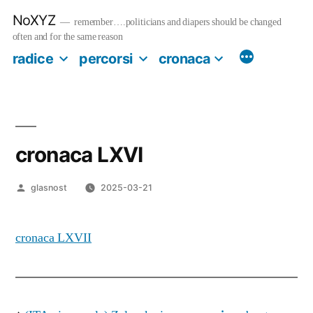
Salta
NoXYZ
al
remember….politicians and diapers should be changed
contenuto
often and for the same reason
radice
percorsi
cronaca
cronaca LXVI
Pubblicato
glasnost
2025-03-21
da
cronaca LXVII