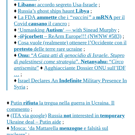
♦
Libano:
accordo segreto Usa-Israele
;
♦
Russia’s ghost ships haunt
Libya
;
♦
La FDA
ammette
che i
“vaccini”
a
mRNA
per il
Covid
causano
il cancro
;
♦
‘Unmasking
Autism
‘ — with Sinead Murphy
;
♦
-@jcorbett
– ReArm Europe!!! (NWNW #583)
;
♦
Cosa vuole (realmente) ottenere l’Occidente con il
pretesto
delle terre rare ucraine
;
♦
Onu:
“
A Gaza atti di genocidio di Israele. Stupro
di palestinesi come strategia
”.
Netanyahu:
“
Circo
antisemita
”
♦
Agghiacciante Dossier ONU sull’IDF
…
;
♦
Israel Declares An
Indefinite
Military Presence In
Syria
;
♦
Putin
rifiuta
la tregua nella guerra in Ucraina. Il
commento
;
♦
(ITA via google)
Russia
not
interested in
temporary
Ukraine deal – Putin aide
;
♦
Mosca: ‘da Mattarella
menzogne
e falsità sul
nucleare’
;