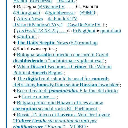
Brandi, Rocchesso
–
100 GdL
;
♦ Rassegna
@VisioneTV
… – G. Bianchi
@Giorgioaki
–
@giubberosse
–
@9MQ
;
{
Attivo News
–
da PandoraTV
–
IlVasoDiPandoraTV(yt)
–
CasaDelSoleTV
} ;
{
[LaVerità 13-03-25], …
da
PrPagQuot
♦
quotidiani
♦
@info-it
};
♦
The Daily Sceptic
News (52) round-up
@lockdownsceptics ;
♦
Bologna:
assolto
il medico che curò il Covid
disobbedendo
a “tachipirina e vigile attesa”
;
♦
When
Dissent
Becomes a
Crime:
The War on
Political
Speech
Begins
;
♦
The
digital
ruble should be used for
control:
Refreshing
honesty
from senior
Russian
lawmaker
;
♦
Ecco il reato di
femminicidio.
E la fine del diritto
↔♦
Luci e ombre …
;
♦
Belgian police raid Huawei offices as new
corruption
scandal rocks EU Parliament
;
♦
Russia, l’attacco di
Lavrov
a Von Der Leyen:
“
Führer Ursula
sta mobilitando tutti per
rimilitarizzare
l’Europa
” – VIDEO
;