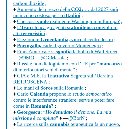
carbon dioxide
;
♦
Aumento del prezzo della
CO2:
… dal 2027 sarà
un incubo costoso per i
cittadini
;
♦
Che cosa
vuole
realmente Washington in Europa?
;
♦
L’
Iran
elenca gli agenti
statunitensi
coinvolti in
atti
terroristici
;
♦
Elezioni in
Groenlandia,
vince il centrodestra
;
♦
Portogallo,
cade il governo Montenegro
;
♦
Finis Americae: si
sgonfia
la bolla di Wall Street
—
@9MQ
—
@GiMasala
;
♦
Russia: non dialoghiamo con l’UE per “
mancanza
di interlocutori sani di mente”
;
♦
CIA e MI6, la
Trattativa
Segreta sull’Ucraina –
RETROSCENA
;
♦
Le mani di
Soros
sulla Romania
;
♦
Carlo
Calenda
propone lo
scudo democratico
contro le interferenze straniere: serve a poter fare
come in
Romania?
;
♦
Georgescu:
“
Ho
denudato
il demone. La mia
missione
è compiuta
”
♦ —
@BorN
;
♦
La ricerca sulla
cannabis
terapeutica fa un nuovo,