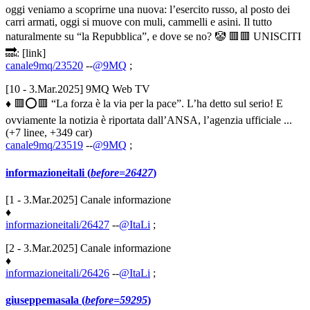
oggi veniamo a scoprirne una nuova: l’esercito russo, al posto dei
carri armati, oggi si muove con muli, cammelli e asini. Il tutto
naturalmente su “la Repubblica”, e dove se no? 🤡 🟥🟥 UNISCITI
🔜: [link]
canale9mq/23520
--
@9MQ
;
[10 - 3.Mar.2025] 9MQ Web TV
♦ 🟥⭕️🟥 “La forza è la via per la pace”. L’ha detto sul serio! E
ovviamente la notizia è riportata dall’ANSA, l’agenzia ufficiale ...
(+7 linee, +349 car)
canale9mq/23519
--
@9MQ
;
informazioneitali (
before=26427
)
[1 - 3.Mar.2025] Canale informazione
♦
informazioneitali/26427
--
@ItaLi
;
[2 - 3.Mar.2025] Canale informazione
♦
informazioneitali/26426
--
@ItaLi
;
giuseppemasala (
before=59295
)