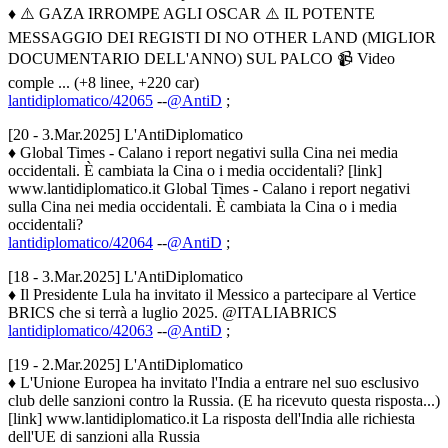
♦ ⚠️ GAZA IRROMPE AGLI OSCAR ⚠️ IL POTENTE
MESSAGGIO DEI REGISTI DI NO OTHER LAND (MIGLIOR
DOCUMENTARIO DELL'ANNO) SUL PALCO 📹 Video
comple ... (+8 linee, +220 car)
lantidiplomatico/42065
--
@AntiD
;
[20 - 3.Mar.2025] L'AntiDiplomatico
♦ Global Times - Calano i report negativi sulla Cina nei media
occidentali. È cambiata la Cina o i media occidentali? [link]
www.lantidiplomatico.it Global Times - Calano i report negativi
sulla Cina nei media occidentali. È cambiata la Cina o i media
occidentali?
lantidiplomatico/42064
--
@AntiD
;
[18 - 3.Mar.2025] L'AntiDiplomatico
♦ Il Presidente Lula ha invitato il Messico a partecipare al Vertice
BRICS che si terrà a luglio 2025. @ITALIABRICS
lantidiplomatico/42063
--
@AntiD
;
[19 - 2.Mar.2025] L'AntiDiplomatico
♦ L'Unione Europea ha invitato l'India a entrare nel suo esclusivo
club delle sanzioni contro la Russia. (E ha ricevuto questa risposta...)
[link] www.lantidiplomatico.it La risposta dell'India alle richiesta
dell'UE di sanzioni alla Russia