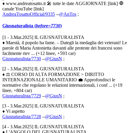
♦ www.andreatosatto.it 🎤 tutte le date AGGIORNATE [link] 🛑
canale YouTube [link]
AndreaTosattoOfficial/9335
--
@AnTos
;
Giusnaturalista (
before=7730
)
[1 - 3.Mar.2025] IL GIUSNATURALISTA
♦ Maestà, il popolo ha fame. – Dategli la medaglia dei veterani! Le
parole di Maria Antonietta davanti alle proteste dei francesi sono
facilmente riev ... (+12 linee, +593 car)
Giusnaturalista/7730
--
@GiusN
;
[2 - 3.Mar.2025] IL GIUSNATURALISTA
♦ ⚖️ CORSO DI ALTA FORMAZIONE > DIRITTO
INTERNAZIONALE UMANITARIO 💼 Approfondisci le
normative che regolano le relazioni internazionali, i conf ... (+19
linee, +804 car)
Giusnaturalista/7729
--
@GiusN
;
[3 - 3.Mar.2025] IL GIUSNATURALISTA
♦ Vi aspetto
Giusnaturalista/7728
--
@GiusN
;
[4 - 3.Mar.2025] IL GIUSNATURALISTA
♦ L'ANGOLO DEL GIUSNATURALISTA