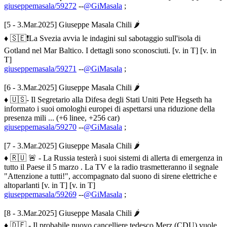
giuseppemasala/59272
--
@GiMasala
;
[5 - 3.Mar.2025] Giuseppe Masala Chili 🌶
♦ 🇸🇪❗️La Svezia avvia le indagini sul sabotaggio sull'isola di
Gotland nel Mar Baltico. I dettagli sono sconosciuti. [v. in T] [v. in
T]
giuseppemasala/59271
--
@GiMasala
;
[6 - 3.Mar.2025] Giuseppe Masala Chili 🌶
♦ 🇺🇸- Il Segretario alla Difesa degli Stati Uniti Pete Hegseth ha
informato i suoi omologhi europei di aspettarsi una riduzione della
presenza mili ... (+6 linee, +256 car)
giuseppemasala/59270
--
@GiMasala
;
[7 - 3.Mar.2025] Giuseppe Masala Chili 🌶
♦ 🇷🇺 🚨 - La Russia testerà i suoi sistemi di allerta di emergenza in
tutto il Paese il 5 marzo . La TV e la radio trasmetteranno il segnale
"Attenzione a tutti!", accompagnato dal suono di sirene elettriche e
altoparlanti [v. in T] [v. in T]
giuseppemasala/59269
--
@GiMasala
;
[8 - 3.Mar.2025] Giuseppe Masala Chili 🌶
♦ 🇩🇪 - Il probabile nuovo cancelliere tedesco Merz (CDU) vuole