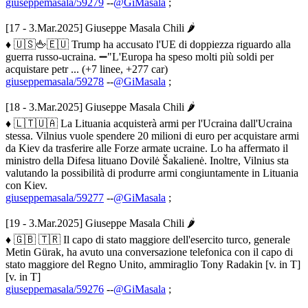
giuseppemasala/59279
--
@GiMasala
;
[17 - 3.Mar.2025] Giuseppe Masala Chili 🌶
♦ 🇺🇸🖕🇪🇺 Trump ha accusato l'UE di doppiezza riguardo alla
guerra russo-ucraina. ➖"L'Europa ha speso molti più soldi per
acquistare petr ... (+7 linee, +277 car)
giuseppemasala/59278
--
@GiMasala
;
[18 - 3.Mar.2025] Giuseppe Masala Chili 🌶
♦ 🇱🇹🇺🇦 La Lituania acquisterà armi per l'Ucraina dall'Ucraina
stessa. Vilnius vuole spendere 20 milioni di euro per acquistare armi
da Kiev da trasferire alle Forze armate ucraine. Lo ha affermato il
ministro della Difesa lituano Dovilė Šakalienė. Inoltre, Vilnius sta
valutando la possibilità di produrre armi congiuntamente in Lituania
con Kiev.
giuseppemasala/59277
--
@GiMasala
;
[19 - 3.Mar.2025] Giuseppe Masala Chili 🌶
♦ 🇬🇧 🇹🇷 Il capo di stato maggiore dell'esercito turco, generale
Metin Gürak, ha avuto una conversazione telefonica con il capo di
stato maggiore del Regno Unito, ammiraglio Tony Radakin [v. in T]
[v. in T]
giuseppemasala/59276
--
@GiMasala
;