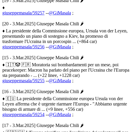
[19 - 3.Mar.2025] Giuseppe Masala Chili 🌶
♦
giuseppemasala/59257
--
@GiMasala
;
[20 - 3.Mar.2025] Giuseppe Masala Chili 🌶
♦ La presidente della Commissione europea, Ursula von der Leyen,
presentando un piano di sostegno a Kiev, ha promesso di
trasformare l'Ucraina in un porcospin ... (+864 car)
giuseppemasala/59256
--
@GiMasala
;
[15 - 3.Mar.2025] Giuseppe Masala Chili 🌶
♦ 🇮🇹🤡 🇫🇷 Moratoria sui bombardamenti per un mese, poi
peacekeeper: Macron ha parlato del piano per l'Ucraina che l'Europa
sta preparando - ... (+22 linee, +1228 car)
giuseppemasala/59255
--
@GiMasala
;
[16 - 3.Mar.2025] Giuseppe Masala Chili 🌶
♦ 🇪🇺 La presidente della Commissione europea Ursula von der
Leyen afferma che è urgente riarmare l'Europa - "Abbiamo urgente
bisogno di armare di ... (+9 linee, +556 car)
giuseppemasala/59254
--
@GiMasala
;
[17 - 3.Mar.2025] Giuseppe Masala Chili 🌶