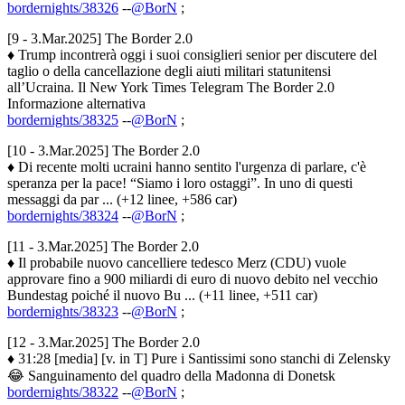
bordernights/38326
--
@BorN
;
[9 - 3.Mar.2025] The Border 2.0
♦ Trump incontrerà oggi i suoi consiglieri senior per discutere del
taglio o della cancellazione degli aiuti militari statunitensi
all’Ucraina. Il New York Times Telegram The Border 2.0
Informazione alternativa
bordernights/38325
--
@BorN
;
[10 - 3.Mar.2025] The Border 2.0
♦ Di recente molti ucraini hanno sentito l'urgenza di parlare, c'è
speranza per la pace! “Siamo i loro ostaggi”. In uno di questi
messaggi da par ... (+12 linee, +586 car)
bordernights/38324
--
@BorN
;
[11 - 3.Mar.2025] The Border 2.0
♦ Il probabile nuovo cancelliere tedesco Merz (CDU) vuole
approvare fino a 900 miliardi di euro di nuovo debito nel vecchio
Bundestag poiché il nuovo Bu ... (+11 linee, +511 car)
bordernights/38323
--
@BorN
;
[12 - 3.Mar.2025] The Border 2.0
♦ 31:28 [media] [v. in T] Pure i Santissimi sono stanchi di Zelensky
😂 Sanguinamento del quadro della Madonna di Donetsk
bordernights/38322
--
@BorN
;