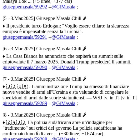
Malaya Lok ... (+5 linee, +377 car)
giuseppemasala/59292
--
@GiMasala
;
[5 - 3.Mar.2025] Giuseppe Masala Chili 🌶
♦ Il presidente turco Erdogan: "Voglio essere chiaro: la sicurezza
europea è impensabile senza la Turchia".
giuseppemasala/59291
--
@GiMasala
;
[6 - 3.Mar.2025] Giuseppe Masala Chili 🌶
♦ La Casa Bianca ha annunciato che ospiterà un summit sulle
criptovalute il 7 marzo 2025. Donald Trump presiederà il summit.
giuseppemasala/59290
--
@GiMasala
;
[7 - 3.Mar.2025] Giuseppe Masala Chili 🌶
♦ 🇺🇸 🇺🇦 - L'amministrazione Trump ha smesso di finanziare
nuove vendite di armi all'Ucraina e sta valutando di congelare le
spedizioni di armi dalle scorte statunitensi. — WSJ [v. in T] [v. in T]
giuseppemasala/59289
--
@GiMasala
;
[8 - 3.Mar.2025] Giuseppe Masala Chili 🌶
♦ 🇿🇦🇺🇸 La polizia sudafricana apre un'indagine per
"tradimento" sui critici del governo La polizia sudafricana ha
confermato lunedì di aver ... (+30 linee, +1674 car)
giuseppemasala/59288
--
@GiMasala
;