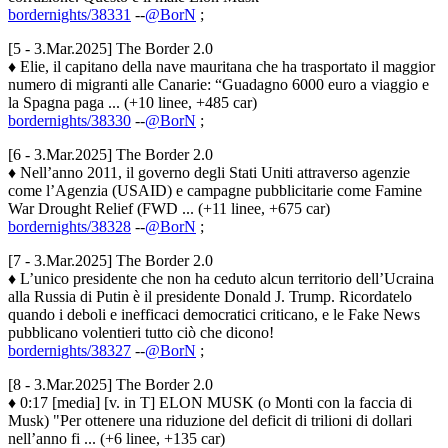
bordernights/38331
--
@BorN
;
[5 - 3.Mar.2025] The Border 2.0
♦ Elie, il capitano della nave mauritana che ha trasportato il maggior
numero di migranti alle Canarie: “Guadagno 6000 euro a viaggio e
la Spagna paga ... (+10 linee, +485 car)
bordernights/38330
--
@BorN
;
[6 - 3.Mar.2025] The Border 2.0
♦ Nell’anno 2011, il governo degli Stati Uniti attraverso agenzie
come l’Agenzia (USAID) e campagne pubblicitarie come Famine
War Drought Relief (FWD ... (+11 linee, +675 car)
bordernights/38328
--
@BorN
;
[7 - 3.Mar.2025] The Border 2.0
♦ L’unico presidente che non ha ceduto alcun territorio dell’Ucraina
alla Russia di Putin è il presidente Donald J. Trump. Ricordatelo
quando i deboli e inefficaci democratici criticano, e le Fake News
pubblicano volentieri tutto ciò che dicono!
bordernights/38327
--
@BorN
;
[8 - 3.Mar.2025] The Border 2.0
♦ 0:17 [media] [v. in T] ELON MUSK (o Monti con la faccia di
Musk) "Per ottenere una riduzione del deficit di trilioni di dollari
nell’anno fi ... (+6 linee, +135 car)