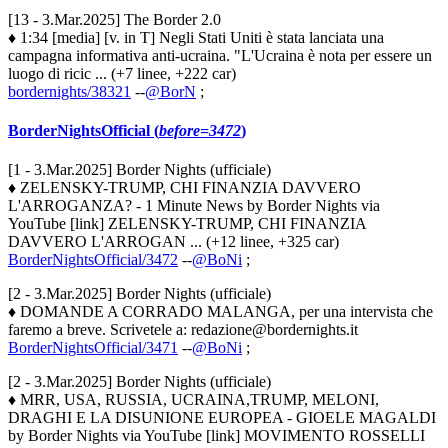
[13 - 3.Mar.2025] The Border 2.0
♦ 1:34 [media] [v. in T] Negli Stati Uniti è stata lanciata una
campagna informativa anti-ucraina. "L'Ucraina è nota per essere un
luogo di ricic ... (+7 linee, +222 car)
bordernights/38321
--
@BorN
;
BorderNightsOfficial (
before=3472
)
[1 - 3.Mar.2025] Border Nights (ufficiale)
♦ ZELENSKY-TRUMP, CHI FINANZIA DAVVERO
L'ARROGANZA? - 1 Minute News by Border Nights via
YouTube [link] ZELENSKY-TRUMP, CHI FINANZIA
DAVVERO L'ARROGAN ... (+12 linee, +325 car)
BorderNightsOfficial/3472
--
@BoNi
;
[2 - 3.Mar.2025] Border Nights (ufficiale)
♦ DOMANDE A CORRADO MALANGA, per una intervista che
faremo a breve. Scrivetele a: redazione@bordernights.it
BorderNightsOfficial/3471
--
@BoNi
;
[2 - 3.Mar.2025] Border Nights (ufficiale)
♦ MRR, USA, RUSSIA, UCRAINA,TRUMP, MELONI,
DRAGHI E LA DISUNIONE EUROPEA - GIOELE MAGALDI
by Border Nights via YouTube [link] MOVIMENTO ROSSELLI