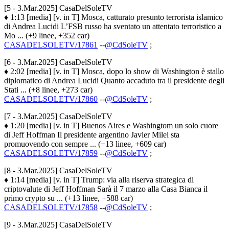
[5 - 3.Mar.2025] CasaDelSoleTV
♦ 1:13 [media] [v. in T] Mosca, catturato presunto terrorista islamico
di Andrea Lucidi L’FSB russo ha sventato un attentato terroristico a
Mo ... (+9 linee, +352 car)
CASADELSOLETV/17861
--
@CdSoleTV
;
[6 - 3.Mar.2025] CasaDelSoleTV
♦ 2:02 [media] [v. in T] Mosca, dopo lo show di Washington è stallo
diplomatico di Andrea Lucidi Quanto accaduto tra il presidente degli
Stati ... (+8 linee, +273 car)
CASADELSOLETV/17860
--
@CdSoleTV
;
[7 - 3.Mar.2025] CasaDelSoleTV
♦ 1:20 [media] [v. in T] Buenos Aires e Washingtom un solo cuore
di Jeff Hoffman Il presidente argentino Javier Milei sta
promuovendo con sempre ... (+13 linee, +609 car)
CASADELSOLETV/17859
--
@CdSoleTV
;
[8 - 3.Mar.2025] CasaDelSoleTV
♦ 1:14 [media] [v. in T] Trump: via alla riserva strategica di
criptovalute di Jeff Hoffman Sarà il 7 marzo alla Casa Bianca il
primo crypto su ... (+13 linee, +588 car)
CASADELSOLETV/17858
--
@CdSoleTV
;
[9 - 3.Mar.2025] CasaDelSoleTV