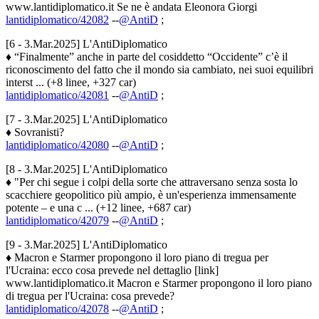
www.lantidiplomatico.it Se ne è andata Eleonora Giorgi
lantidiplomatico/42082
--
@AntiD
;
[6 - 3.Mar.2025] L'AntiDiplomatico
♦ “Finalmente” anche in parte del cosiddetto “Occidente” c’è il
riconoscimento del fatto che il mondo sia cambiato, nei suoi equilibri
interst ... (+8 linee, +327 car)
lantidiplomatico/42081
--
@AntiD
;
[7 - 3.Mar.2025] L'AntiDiplomatico
♦ Sovranisti?
lantidiplomatico/42080
--
@AntiD
;
[8 - 3.Mar.2025] L'AntiDiplomatico
♦ "Per chi segue i colpi della sorte che attraversano senza sosta lo
scacchiere geopolitico più ampio, è un'esperienza immensamente
potente – e una c ... (+12 linee, +687 car)
lantidiplomatico/42079
--
@AntiD
;
[9 - 3.Mar.2025] L'AntiDiplomatico
♦ Macron e Starmer propongono il loro piano di tregua per
l'Ucraina: ecco cosa prevede nel dettaglio [link]
www.lantidiplomatico.it Macron e Starmer propongono il loro piano
di tregua per l'Ucraina: cosa prevede?
lantidiplomatico/42078
--
@AntiD
;