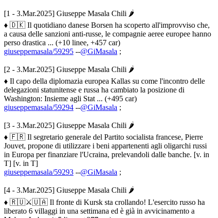
[1 - 3.Mar.2025] Giuseppe Masala Chili 🌶
♦ 🇩🇰 Il quotidiano danese Borsen ha scoperto all'improvviso che,
a causa delle sanzioni anti-russe, le compagnie aeree europee hanno
perso drastica ... (+10 linee, +457 car)
giuseppemasala/59295
--
@GiMasala
;
[2 - 3.Mar.2025] Giuseppe Masala Chili 🌶
♦ Il capo della diplomazia europea Kallas su come l'incontro delle
delegazioni statunitense e russa ha cambiato la posizione di
Washington: Insieme agli Stat ... (+495 car)
giuseppemasala/59294
--
@GiMasala
;
[3 - 3.Mar.2025] Giuseppe Masala Chili 🌶
♦ 🇫🇷 Il segretario generale del Partito socialista francese, Pierre
Jouvet, propone di utilizzare i beni appartenenti agli oligarchi russi
in Europa per finanziare l'Ucraina, prelevandoli dalle banche. [v. in
T] [v. in T]
giuseppemasala/59293
--
@GiMasala
;
[4 - 3.Mar.2025] Giuseppe Masala Chili 🌶
♦ 🇷🇺⚔️🇺🇦 Il fronte di Kursk sta crollando! L'esercito russo ha
liberato 6 villaggi in una settimana ed è già in avvicinamento a