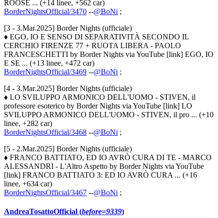
ROOSE ... (+14 linee, +562 car)
BorderNightsOfficial/3470
--
@BoNi
;
[3 - 3.Mar.2025] Border Nights (ufficiale)
♦ EGO, IO E SENSO DI SEPARATIVITÀ SECONDO IL
CERCHIO FIRENZE 77 + RUOTA LIBERA - PAOLO
FRANCESCHETTI by Border Nights via YouTube [link] EGO, IO
E SE ... (+13 linee, +472 car)
BorderNightsOfficial/3469
--
@BoNi
;
[4 - 3.Mar.2025] Border Nights (ufficiale)
♦ LO SVILUPPO ARMONICO DELL'UOMO - STIVEN, il
professore esoterico by Border Nights via YouTube [link] LO
SVILUPPO ARMONICO DELL'UOMO - STIVEN, il pro ... (+10
linee, +282 car)
BorderNightsOfficial/3468
--
@BoNi
;
[5 - 2.Mar.2025] Border Nights (ufficiale)
♦ FRANCO BATTIATO, ED IO AVRÒ CURA DI TE - MARCO
ALESSANDRI - L'Altro Aspetto by Border Nights via YouTube
[link] FRANCO BATTIATO 3: ED IO AVRÒ CURA ... (+16
linee, +634 car)
BorderNightsOfficial/3467
--
@BoNi
;
AndreaTosattoOfficial (
before=9339
)