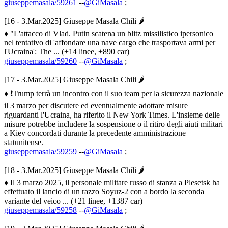
giuseppemasala/59261
--
@GiMasala
;
[16 - 3.Mar.2025] Giuseppe Masala Chili 🌶
♦ "L'attacco di Vlad. Putin scatena un blitz missilistico ipersonico
nel tentativo di 'affondare una nave cargo che trasportava armi per
l'Ucraina': The ... (+14 linee, +890 car)
giuseppemasala/59260
--
@GiMasala
;
[17 - 3.Mar.2025] Giuseppe Masala Chili 🌶
♦ ❗️Trump terrà un incontro con il suo team per la sicurezza nazionale
il 3 marzo per discutere ed eventualmente adottare misure
riguardanti l'Ucraina, ha riferito il New York Times. L'insieme delle
misure potrebbe includere la sospensione o il ritiro degli aiuti militari
a Kiev concordati durante la precedente amministrazione
statunitense.
giuseppemasala/59259
--
@GiMasala
;
[18 - 3.Mar.2025] Giuseppe Masala Chili 🌶
♦ Il 3 marzo 2025, il personale militare russo di stanza a Plesetsk ha
effettuato il lancio di un razzo Soyuz-2 con a bordo la seconda
variante del veico ... (+21 linee, +1387 car)
giuseppemasala/59258
--
@GiMasala
;