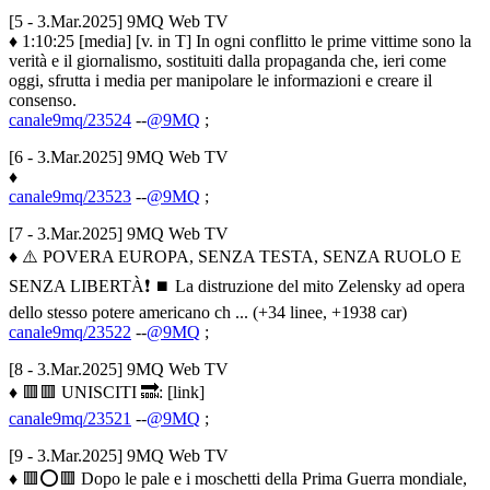
[5 - 3.Mar.2025] 9MQ Web TV
♦ 1:10:25 [media] [v. in T] In ogni conflitto le prime vittime sono la
verità e il giornalismo, sostituiti dalla propaganda che, ieri come
oggi, sfrutta i media per manipolare le informazioni e creare il
consenso.
canale9mq/23524
--
@9MQ
;
[6 - 3.Mar.2025] 9MQ Web TV
♦
canale9mq/23523
--
@9MQ
;
[7 - 3.Mar.2025] 9MQ Web TV
♦ ⚠️ POVERA EUROPA, SENZA TESTA, SENZA RUOLO E
SENZA LIBERTÀ❗️ ⏹️ La distruzione del mito Zelensky ad opera
dello stesso potere americano ch ... (+34 linee, +1938 car)
canale9mq/23522
--
@9MQ
;
[8 - 3.Mar.2025] 9MQ Web TV
♦ 🟥🟥 UNISCITI 🔜: [link]
canale9mq/23521
--
@9MQ
;
[9 - 3.Mar.2025] 9MQ Web TV
♦ 🟥⭕️🟥 Dopo le pale e i moschetti della Prima Guerra mondiale,