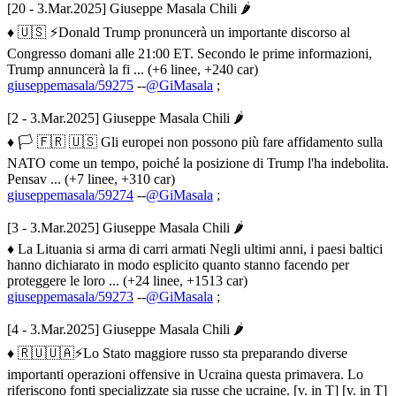
[20 - 3.Mar.2025] Giuseppe Masala Chili 🌶
♦ 🇺🇸 ⚡️Donald Trump pronuncerà un importante discorso al
Congresso domani alle 21:00 ET. Secondo le prime informazioni,
Trump annuncerà la fi ... (+6 linee, +240 car)
giuseppemasala/59275
--
@GiMasala
;
[2 - 3.Mar.2025] Giuseppe Masala Chili 🌶
♦ 🏳️ 🇫🇷 🇺🇸 Gli europei non possono più fare affidamento sulla
NATO come un tempo, poiché la posizione di Trump l'ha indebolita.
Pensav ... (+7 linee, +310 car)
giuseppemasala/59274
--
@GiMasala
;
[3 - 3.Mar.2025] Giuseppe Masala Chili 🌶
♦ La Lituania si arma di carri armati Negli ultimi anni, i paesi baltici
hanno dichiarato in modo esplicito quanto stanno facendo per
proteggere le loro ... (+24 linee, +1513 car)
giuseppemasala/59273
--
@GiMasala
;
[4 - 3.Mar.2025] Giuseppe Masala Chili 🌶
♦ 🇷🇺🇺🇦⚡️Lo Stato maggiore russo sta preparando diverse
importanti operazioni offensive in Ucraina questa primavera. Lo
riferiscono fonti specializzate sia russe che ucraine. [v. in T] [v. in T]