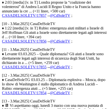
♦ 2:03 [media] [v. in T] Londra propone la “coalizione dei
volenterosi” di Andrea Lucidi Il Regno Unito e la Francia hanno
annunciato la cre ... (+11 linee, +500 car)
CASADELSOLETV/17857
--
@CdSoleTV
;
[10 - 3.Mar.2025] CasaDelSoleTV
♦ 1:22 [media] [v. in T] Rubio: emergenza aiuti militari a Israele di
Jeff Hoffman Gli aiuti a Israele sono direttamente legati agli interessi
d ... (+10 linee, +394 car)
CASADELSOLETV/17856
--
@CdSoleTV
;
[11 - 3.Mar.2025] CasaDelSoleTV
♦ Levante 03.03.2025 – Quale diplomazia? Gli aiuti a Israele sono
direttamente legati agli interessi di sicurezza degli Stati Uniti, ha
dichiarato in a ... (+5 linee, +259 car)
CASADELSOLETV/17855
--
@CdSoleTV
;
[12 - 3.Mar.2025] CasaDelSoleTV
♦ CasaDelSoleTG 03.03.25 – Diplomazia esplosiva – Mosca, dopo
lo show di Washington è stallo diplomatico di Andrea Lucidi –
Rubio: emergenza aiuti ... (+5 linee, +255 car)
CASADELSOLETV/17854
--
@CdSoleTV
;
[13 - 3.Mar.2025] CasaDelSoleTV
♦ 📆 Vi aspettiamo oggi, lunedì 3 marzo con una nuova puntata di