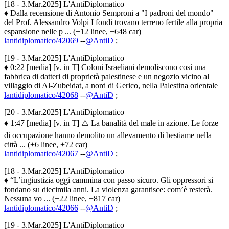
[18 - 3.Mar.2025] L'AntiDiplomatico
♦ Dalla recensione di Antonio Semproni a "I padroni del mondo"
del Prof. Alessandro Volpi I fondi trovano terreno fertile alla propria
espansione nelle p ... (+12 linee, +648 car)
lantidiplomatico/42069
--
@AntiD
;
[19 - 3.Mar.2025] L'AntiDiplomatico
♦ 0:22 [media] [v. in T] Coloni Israeliani demoliscono così una
fabbrica di datteri di proprietà palestinese e un negozio vicino al
villaggio di Al-Zubeidat, a nord di Gerico, nella Palestina orientale
lantidiplomatico/42068
--
@AntiD
;
[20 - 3.Mar.2025] L'AntiDiplomatico
♦ 1:47 [media] [v. in T] ⚠️ La banalità del male in azione. Le forze
di occupazione hanno demolito un allevamento di bestiame nella
città ... (+6 linee, +72 car)
lantidiplomatico/42067
--
@AntiD
;
[18 - 3.Mar.2025] L'AntiDiplomatico
♦ “L’ingiustizia oggi cammina con passo sicuro. Gli oppressori si
fondano su diecimila anni. La violenza garantisce: com’è resterà.
Nessuna vo ... (+22 linee, +817 car)
lantidiplomatico/42066
--
@AntiD
;
[19 - 3.Mar.2025] L'AntiDiplomatico