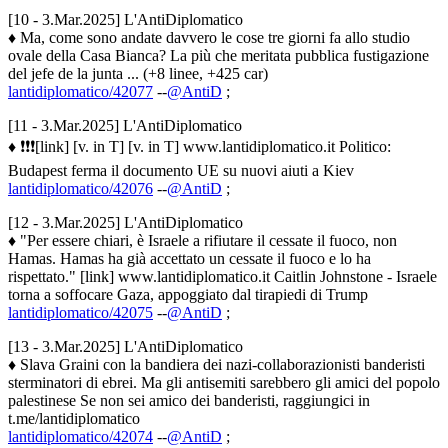
[10 - 3.Mar.2025] L'AntiDiplomatico
♦ Ma, come sono andate davvero le cose tre giorni fa allo studio
ovale della Casa Bianca? La più che meritata pubblica fustigazione
del jefe de la junta ... (+8 linee, +425 car)
lantidiplomatico/42077
--
@AntiD
;
[11 - 3.Mar.2025] L'AntiDiplomatico
♦ ❗️❗️❗️[link] [v. in T] [v. in T] www.lantidiplomatico.it Politico:
Budapest ferma il documento UE su nuovi aiuti a Kiev
lantidiplomatico/42076
--
@AntiD
;
[12 - 3.Mar.2025] L'AntiDiplomatico
♦ "Per essere chiari, è Israele a rifiutare il cessate il fuoco, non
Hamas. Hamas ha già accettato un cessate il fuoco e lo ha
rispettato." [link] www.lantidiplomatico.it Caitlin Johnstone - Israele
torna a soffocare Gaza, appoggiato dal tirapiedi di Trump
lantidiplomatico/42075
--
@AntiD
;
[13 - 3.Mar.2025] L'AntiDiplomatico
♦ Slava Graini con la bandiera dei nazi-collaborazionisti banderisti
sterminatori di ebrei. Ma gli antisemiti sarebbero gli amici del popolo
palestinese Se non sei amico dei banderisti, raggiungici in
t.me/lantidiplomatico
lantidiplomatico/42074
--
@AntiD
;