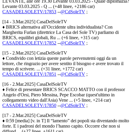
LEVANTE, alle ore 19.30 Levante 03.03.2025 - Quale diplomazia?
Levante 03.03.2025 - Q ... (+48 linee, +2186 car)
CASADELSOLETV/17853
--
@CdSoleTV
;
[14 - 3.Mar.2025] CasaDelSoleTV
♦ BRICS alternativa all’Occidente ultra individualista? Con
Margherita Furlan (direttrice La Casa del Sole TV) parliamo di
BRICS, equilibri globali, Ru ... (+6 linee, +315 car)
CASADELSOLETV/17852
--
@CdSoleTV
;
[15 - 2.Mar.2025] CasaDelSoleTV
♦ Condivido con letizia queste parole pervenutemi oggi da un
lettore, che ringrazio per avere sentito il bisogno e avere trovato il
tempo di scrivere. ... (+31 linee, +1772 car)
CASADELSOLETV/17851
--
@CdSoleTV
;
[16 - 2.Mar.2025] CasaDelSoleTV
♦ Felice di presentare BRICS SCACCO MATTO con il professor
Angelo d'Orsi, Piero Messina, Pepe Escobar (quest'ultimo in
collegamento video dall'Asia) Vene ... (+5 linee, +214 car)
CASADELSOLETV/17850
--
@CdSoleTV
;
[17 - 2.Mar.2025] CasaDelSoleTV
♦ 0:59 [media] [v. in T] Il “lamento” dei popoli sta diventando molto
forte. E i padroni del mondo l’hanno capito. Occorre che non si
diffond ... (+27 linee, +1611 car)