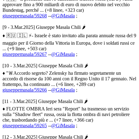
approvare fino a 900 miliardi di euro di nuovo debito nel vecchio
Bundestag, perché ... (+8 linee, +323 car)
giuseppemasala/59268
--
@GiMasala
;
[9 - 3.Mar.2025] Giuseppe Masala Chili 🌶
♦ 🇷🇺 🇮🇱 ⚡️- Israele è stato invitato alla parata annuale russa del 9
maggio per il Giorno della Vittoria in Europa, dove i soldati russi ce
... (+9 linee, +503 car)
giuseppemasala/59267
--
@GiMasala
;
[10 - 3.Mar.2025] Giuseppe Masala Chili 🌶
♦ "🚨Accordo segreto? Zelensky ha firmato segretamente un
accordo di risorse da 100 anni con il Regno Unito il 17 gennaio. Nel
frattempo, ha continuato ... (+6 linee, +289 car)
giuseppemasala/59266
--
@GiMasala
;
[11 - 3.Mar.2025] Giuseppe Masala Chili 🌶
♦ FLOTTE OMBRA Ieri sera "Report" ha trasmesso un servizio
sulla "Shadow fleet" russa, ossia la flotta ombra di navi petroliere
che, trasbordando più e ... (+7 linee, +366 car)
giuseppemasala/59265
--
@GiMasala
;
[12 - 3.Mar.2025] Giuseppe Masala Chili 🌶