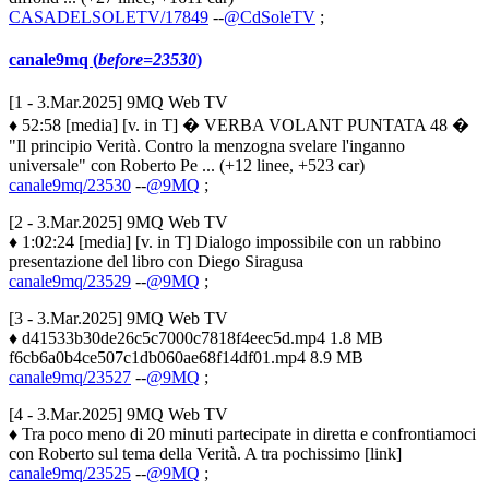
CASADELSOLETV/17849
--
@CdSoleTV
;
canale9mq (
before=23530
)
[1 - 3.Mar.2025] 9MQ Web TV
♦ 52:58 [media] [v. in T] � VERBA VOLANT PUNTATA 48 �
"Il principio Verità. Contro la menzogna svelare l'inganno
universale" con Roberto Pe ... (+12 linee, +523 car)
canale9mq/23530
--
@9MQ
;
[2 - 3.Mar.2025] 9MQ Web TV
♦ 1:02:24 [media] [v. in T] Dialogo impossibile con un rabbino
presentazione del libro con Diego Siragusa
canale9mq/23529
--
@9MQ
;
[3 - 3.Mar.2025] 9MQ Web TV
♦ d41533b30de26c5c7000c7818f4eec5d.mp4 1.8 MB
f6cb6a0b4ce507c1db060ae68f14df01.mp4 8.9 MB
canale9mq/23527
--
@9MQ
;
[4 - 3.Mar.2025] 9MQ Web TV
♦ Tra poco meno di 20 minuti partecipate in diretta e confrontiamoci
con Roberto sul tema della Verità. A tra pochissimo [link]
canale9mq/23525
--
@9MQ
;