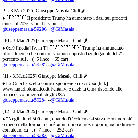
[9 - 3.Mar.2025] Giuseppe Masala Chili 🌶
♦ 🇺🇸🇨🇳 Il presidente Trump ha aumentato i dazi sui prodotti
cinesi al 20% [v. in T] [v. in T]
giuseppemasala/59286
--
@GiMasala
;
[10 - 3.Mar.2025] Giuseppe Masala Chili 🌶
♦ 0:19 [media] [v. in T] 🇺🇸 🇨🇦 🇲🇽 Trump ha annunciato
ufficialmente che domani saranno imposti dazi doganali del 25
percento sul ... (+5 linee, +65 car)
giuseppemasala/59285
--
@GiMasala
;
[11 - 3.Mar.2025] Giuseppe Masala Chili 🌶
♦ La Cina ha scelto come rispondere ai dazi Usa [link]
www.lantidiplomatico.it Fentanyl e dazi: la Cina risponde alle
minacce commerciali degli USA
giuseppemasala/59284
--
@GiMasala
;
[12 - 3.Mar.2025] Giuseppe Masala Chili 🌶
♦ "Negli ultimi 500 anni, quando l'Occidente si stava formando più
o meno nella forma in cui è giunto fino ai nostri giorni, naturalmente
con alcuni ca ... (+7 linee, +252 car)
giuseppemasala/59283
--
@GiMasala
;