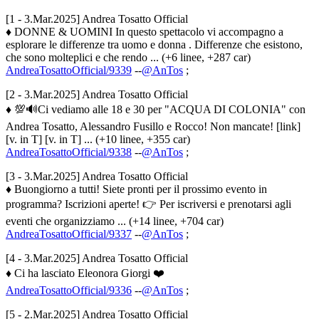
[1 - 3.Mar.2025] Andrea Tosatto Official
♦ DONNE & UOMINI In questo spettacolo vi accompagno a
esplorare le differenze tra uomo e donna . Differenze che esistono,
che sono molteplici e che rendo ... (+6 linee, +287 car)
AndreaTosattoOfficial/9339
--
@AnTos
;
[2 - 3.Mar.2025] Andrea Tosatto Official
♦ 💯🔊Ci vediamo alle 18 e 30 per "ACQUA DI COLONIA" con
Andrea Tosatto, Alessandro Fusillo e Rocco! Non mancate! [link]
[v. in T] [v. in T] ... (+10 linee, +355 car)
AndreaTosattoOfficial/9338
--
@AnTos
;
[3 - 3.Mar.2025] Andrea Tosatto Official
♦ Buongiorno a tutti! Siete pronti per il prossimo evento in
programma? Iscrizioni aperte! 👉 Per iscriversi e prenotarsi agli
eventi che organizziamo ... (+14 linee, +704 car)
AndreaTosattoOfficial/9337
--
@AnTos
;
[4 - 3.Mar.2025] Andrea Tosatto Official
♦ Ci ha lasciato Eleonora Giorgi ❤️
AndreaTosattoOfficial/9336
--
@AnTos
;
[5 - 2.Mar.2025] Andrea Tosatto Official