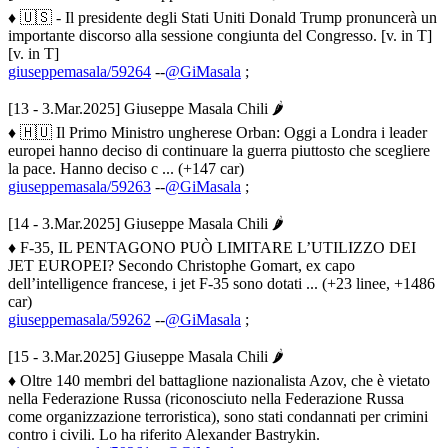
♦ 🇺🇸 - Il presidente degli Stati Uniti Donald Trump pronuncerà un
importante discorso alla sessione congiunta del Congresso. [v. in T]
[v. in T]
giuseppemasala/59264
--
@GiMasala
;
[13 - 3.Mar.2025] Giuseppe Masala Chili 🌶
♦ 🇭🇺 Il Primo Ministro ungherese Orban: Oggi a Londra i leader
europei hanno deciso di continuare la guerra piuttosto che scegliere
la pace. Hanno deciso c ... (+147 car)
giuseppemasala/59263
--
@GiMasala
;
[14 - 3.Mar.2025] Giuseppe Masala Chili 🌶
♦ F-35, IL PENTAGONO PUÒ LIMITARE L’UTILIZZO DEI
JET EUROPEI? Secondo Christophe Gomart, ex capo
dell’intelligence francese, i jet F-35 sono dotati ... (+23 linee, +1486
car)
giuseppemasala/59262
--
@GiMasala
;
[15 - 3.Mar.2025] Giuseppe Masala Chili 🌶
♦ Oltre 140 membri del battaglione nazionalista Azov, che è vietato
nella Federazione Russa (riconosciuto nella Federazione Russa
come organizzazione terroristica), sono stati condannati per crimini
contro i civili. Lo ha riferito Alexander Bastrykin.