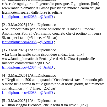
♦ Accade ogni giorno. Il genocidio prosegue. Ogni giorno. [link]
www.lantidiplomatico.it Bimba palestinese muore a causa dei gas
lacrimogeni sparati dalle forze israeliane
lantidiplomatico/42086
--
@AntiD
;
[2 - 3.Mar.2025] L'AntiDiplomatico
♦ Sei preoccupato per le follie belliciste dell'Unione Europea?
Anonymous Poll Sì, c'è il rischio concreto che ci portino in guerra
Sì, ma per i ta ... (+5 linee, +151 car)
lantidiplomatico/42085
--
@AntiD
;
[3 - 3.Mar.2025] L'AntiDiplomatico
♦ La Cina ha scelto come rispondere ai dazi Usa [link]
www.lantidiplomatico.it Fentanyl e dazi: la Cina risponde alle
minacce commerciali degli USA
lantidiplomatico/42084
--
@AntiD
;
[4 - 3.Mar.2025] L'AntiDiplomatico
♦ "Negli ultimi 500 anni, quando l'Occidente si stava formando più
o meno nella forma in cui è giunto fino ai nostri giorni, naturalmente
con alcuni ca ... (+7 linee, +252 car)
lantidiplomatico/42083
--
@AntiD
;
[5 - 3.Mar.2025] L'AntiDiplomatico
♦ "Buon viaggio Eleonora, che la terra ti sia lieve." [link]