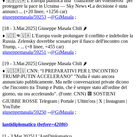
♦ 🇬🇧🇺🇦 L'Europa pianifica una "coalizione dei volenterosi" per
proteggere la pace in Ucraina — Sky News ▪️La decisione è stata
annunci ... (+20 linee, +1256 car)
giuseppemasala/59253
--
@GiMasala
;
[18 - 3.Mar.2025] Giuseppe Masala Chili 🌶
♦ 🇺🇸👊🇺🇦 L'Europa vuole prolungare il conflitto e indebolire la
Russia. Zelensky dovrebbe scusarsi per il fiasco dell'incontro con
Trump, - ... (+8 linee, +455 car)
giuseppemasala/59251
--
@GiMasala
;
[19 - 3.Mar.2025] Giuseppe Masala Chili 🌶
♦ 🇺🇸🇷🇺 CNN: “I PREPARATIVI PER L'INCONTRO
TRUMP-PUTIN ACCELERANO” "Nulla è stato ancora
annunciato pubblicamente. Ma nelle conversazioni private dicono
che l'incontro tra Trump e Putin, che è sempre stato all'ordine del
giorno, sta ora accelerando". (Fonte: CNN) 🟥 SOSTIENI
GIUBBE ROSSE Telegram | Portale | Ultim'ora | X | Instagram |
YouTube
giuseppemasala/59250
--
@GiMasala
;
lantidiplomatico (
before=42086
)
[1 - 3.Mar.2025] L'AntiDiplomatico