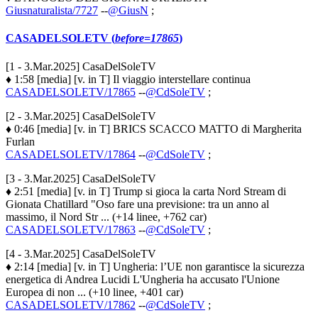
Giusnaturalista/7727
--
@GiusN
;
CASADELSOLETV (
before=17865
)
[1 - 3.Mar.2025] CasaDelSoleTV
♦ 1:58 [media] [v. in T] Il viaggio interstellare continua
CASADELSOLETV/17865
--
@CdSoleTV
;
[2 - 3.Mar.2025] CasaDelSoleTV
♦ 0:46 [media] [v. in T] BRICS SCACCO MATTO di Margherita
Furlan
CASADELSOLETV/17864
--
@CdSoleTV
;
[3 - 3.Mar.2025] CasaDelSoleTV
♦ 2:51 [media] [v. in T] Trump si gioca la carta Nord Stream di
Gionata Chatillard "Oso fare una previsione: tra un anno al
massimo, il Nord Str ... (+14 linee, +762 car)
CASADELSOLETV/17863
--
@CdSoleTV
;
[4 - 3.Mar.2025] CasaDelSoleTV
♦ 2:14 [media] [v. in T] Ungheria: l’UE non garantisce la sicurezza
energetica di Andrea Lucidi L'Ungheria ha accusato l'Unione
Europea di non ... (+10 linee, +401 car)
CASADELSOLETV/17862
--
@CdSoleTV
;