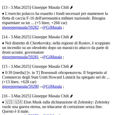
[13 - 3.Mar.2025] Giuseppe Masala Chili 🌶
♦ L'esercito polacco ha esaurito i fondi necessari per mantenere la
flotta di caccia F-16 dell'aeronautica militare nazionale. Bisogna
risparmiare su tut ... (+5 linee, +266 car)
giuseppemasala/59282
--
@GiMasala
;
[14 - 3.Mar.2025] Giuseppe Masala Chili 🌶
♦ Nel distretto di Chertkovsky, nella regione di Rostov, è scoppiato
un incendio su un oleodotto dopo un massiccio attacco da parte di
droni ucraini. governatore
giuseppemasala/59281
--
@GiMasala
;
[15 - 3.Mar.2025] Giuseppe Masala Chili 🌶
♦ 0:39 [media] [v. in T] Военный обозреватель: Il Segretario al
Commercio degli Stati Uniti Howard Lutnick ha spiegato nel de ...
(+13 linee, +628 car)
giuseppemasala/59280
--
@GiMasala
;
[16 - 3.Mar.2025] Giuseppe Masala Chili 🌶
♦ 🇺🇸 🇺🇦 Elon Musk sulla dichiarazione di Zelensky: Zelensky
vuole una guerra eterna, un tritacarne di corruzione senza fine.
Questo è il male.