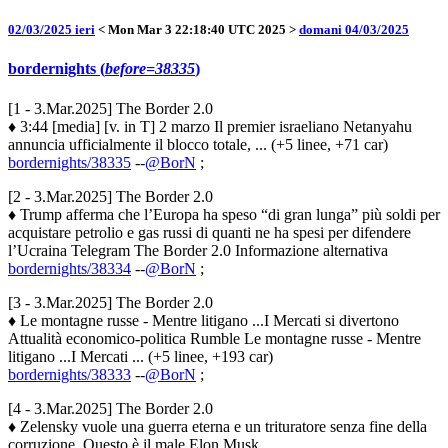
02/03/2025 ieri
< Mon Mar 3 22:18:40 UTC 2025 >
domani 04/03/2025
bordernights (
before=38335
)
[1 - 3.Mar.2025] The Border 2.0
♦ 3:44 [media] [v. in T] 2 marzo Il premier israeliano Netanyahu
annuncia ufficialmente il blocco totale, ... (+5 linee, +71 car)
bordernights/38335
--
@BorN
;
[2 - 3.Mar.2025] The Border 2.0
♦ Trump afferma che l’Europa ha speso “di gran lunga” più soldi per
acquistare petrolio e gas russi di quanti ne ha spesi per difendere
l’Ucraina Telegram The Border 2.0 Informazione alternativa
bordernights/38334
--
@BorN
;
[3 - 3.Mar.2025] The Border 2.0
♦ Le montagne russe - Mentre litigano ...I Mercati si divertono
Attualità economico-politica Rumble Le montagne russe - Mentre
litigano ...I Mercati ... (+5 linee, +193 car)
bordernights/38333
--
@BorN
;
[4 - 3.Mar.2025] The Border 2.0
♦ Zelensky vuole una guerra eterna e un trituratore senza fine della
corruzione. Questo è il male Elon Musk