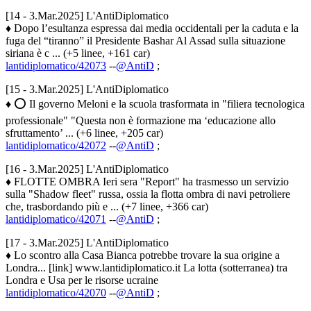
[14 - 3.Mar.2025] L'AntiDiplomatico
♦ Dopo l’esultanza espressa dai media occidentali per la caduta e la
fuga del “tiranno” il Presidente Bashar Al Assad sulla situazione
siriana è c ... (+5 linee, +161 car)
lantidiplomatico/42073
--
@AntiD
;
[15 - 3.Mar.2025] L'AntiDiplomatico
♦ ⭕️ Il governo Meloni e la scuola trasformata in "filiera tecnologica
professionale" "Questa non è formazione ma ‘educazione allo
sfruttamento’ ... (+6 linee, +205 car)
lantidiplomatico/42072
--
@AntiD
;
[16 - 3.Mar.2025] L'AntiDiplomatico
♦ FLOTTE OMBRA Ieri sera "Report" ha trasmesso un servizio
sulla "Shadow fleet" russa, ossia la flotta ombra di navi petroliere
che, trasbordando più e ... (+7 linee, +366 car)
lantidiplomatico/42071
--
@AntiD
;
[17 - 3.Mar.2025] L'AntiDiplomatico
♦ Lo scontro alla Casa Bianca potrebbe trovare la sua origine a
Londra... [link] www.lantidiplomatico.it La lotta (sotterranea) tra
Londra e Usa per le risorse ucraine
lantidiplomatico/42070
--
@AntiD
;