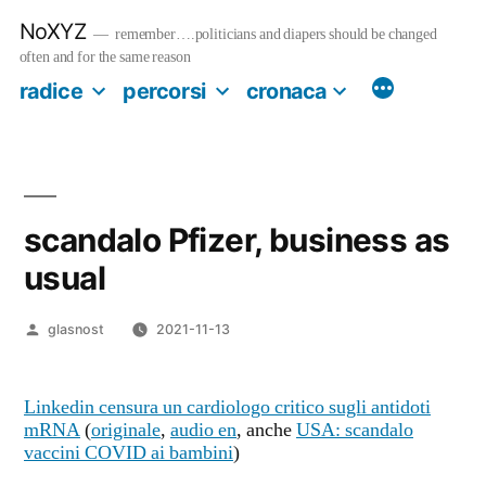
Salta
NoXYZ
al
remember….politicians and diapers should be changed
contenuto
often and for the same reason
radice
percorsi
cronaca
scandalo Pfizer, business as
usual
Pubblicato
glasnost
2021-11-13
da
Linkedin censura un cardiologo critico sugli antidoti
mRNA
(
originale
,
audio en
, anche
USA: scandalo
vaccini COVID ai bambini
)