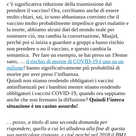
c’è significativa riduzione della trasmissione dal
prendere il vaccino! Ora, cerchiamo anche di essere
molto chiari, sai, io sono abbastanza convinto che il
vaccino molto probabilmente impedisce gravi malattie e
la morte, abbiamo alcuni dati del mondo reale per
sostenere ciò, ma cambia la conversazione, Maajid,
perché poi si inizia a guardare a gruppi a basso rischio
non prendere o no il vaccino, e questo cambia la
semantica. Per fare un esempio, se hai preso un 19enne
sano, …
il rischio di morire di COVID-19 è uno su un
milione
! hanno significativamente più probabilità di
morire per aver preso l’influenza.
Quindi non stiamo rendendo obbligatori i vaccini
antinfluenzali per i bambini mentre stiamo rendendo
obbligatori i vaccini COVID-19, quando ora sappiamo
anche che non fermano la diffusione?
Quindi l’intera
situazione è un casino assurdo!
… posso, a titolo di una seconda domanda per
rispondere, quello a cui lei alludeva alla fine di questa
sua particolare risposta, e cioè perché nel 2018 il BMJ