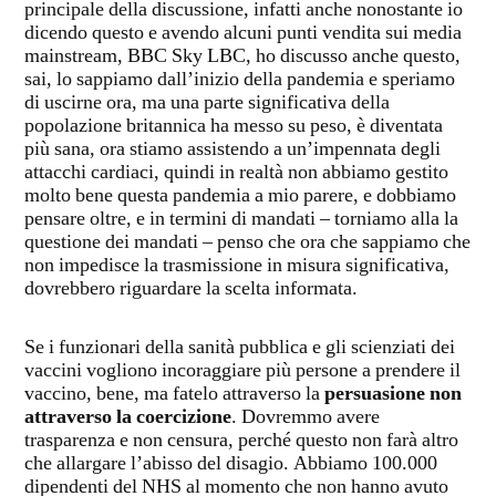
principale della discussione, infatti anche nonostante io
dicendo questo e avendo alcuni punti vendita sui media
mainstream, BBC Sky LBC, ho discusso anche questo,
sai, lo sappiamo dall’inizio della pandemia e speriamo
di uscirne ora, ma una parte significativa della
popolazione britannica ha messo su peso, è diventata
più sana, ora stiamo assistendo a un’impennata degli
attacchi cardiaci, quindi in realtà non abbiamo gestito
molto bene questa pandemia a mio parere, e dobbiamo
pensare oltre, e in termini di mandati – torniamo alla la
questione dei mandati – penso che ora che sappiamo che
non impedisce la trasmissione in misura significativa,
dovrebbero riguardare la scelta informata.
Se i funzionari della sanità pubblica e gli scienziati dei
vaccini vogliono incoraggiare più persone a prendere il
vaccino, bene, ma fatelo attraverso la
persuasione non
attraverso la coercizione
. Dovremmo avere
trasparenza e non censura, perché questo non farà altro
che allargare l’abisso del disagio. Abbiamo 100.000
dipendenti del NHS al momento che non hanno avuto