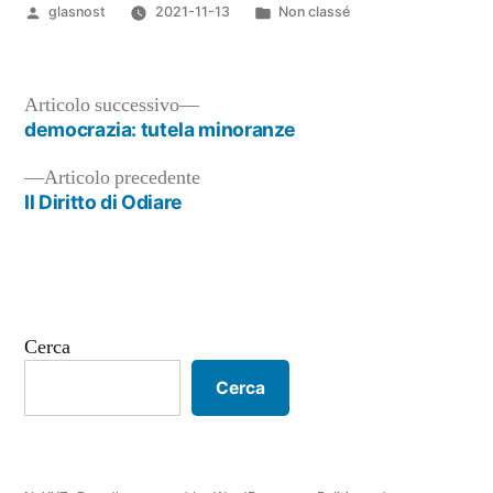
Pubblicato
Pubblicato
glasnost
2021-11-13
Non classé
da
in
Articolo
Articolo successivo
successivo:
democrazia: tutela minoranze
Navigazione
Articolo
Articolo precedente
articoli
precedente:
Il Diritto di Odiare
Cerca
Cerca