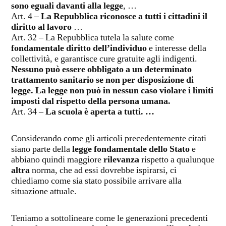
sono eguali davanti alla legge
, …
Art. 4 –
La Repubblica riconosce a tutti i cittadini il
diritto al lavoro
…
Art. 32 – La Repubblica tutela la salute come
fondamentale diritto dell’individuo
e interesse della
collettività, e garantisce cure gratuite agli indigenti.
Nessuno può essere obbligato a un determinato
trattamento sanitario se non per disposizione di
legge. La legge non può in nessun caso violare i limiti
imposti dal rispetto della persona umana.
Art. 34 –
La scuola è aperta a tutti. …
Considerando come gli articoli precedentemente citati
siano parte della
legge fondamentale dello Stato
e
abbiano quindi maggiore
rilevanza
rispetto a qualunque
altra
norma, che ad essi dovrebbe ispirarsi, ci
chiediamo come sia stato possibile arrivare alla
situazione attuale.
Teniamo a sottolineare come le generazioni precedenti