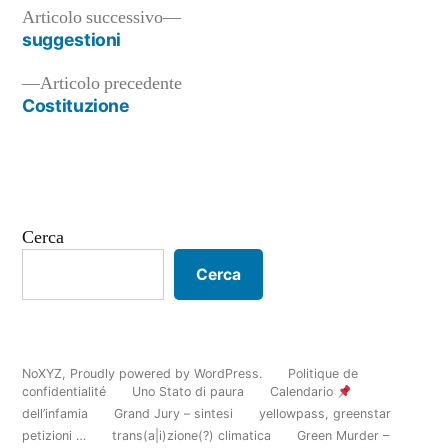
Articolo
Articolo successivo
successivo:
suggestioni
Navigazione
Articolo
Articolo precedente
articoli
precedente:
Costituzione
Cerca
Cerca
NoXYZ
,
Proudly powered by WordPress.
Politique de
confidentialité
Uno Stato di paura
Calendario
dell’infamia
Grand Jury – sintesi
yellowpass, greenstar
petizioni …
trans(a|i)zione(?) climatica
Green Murder –