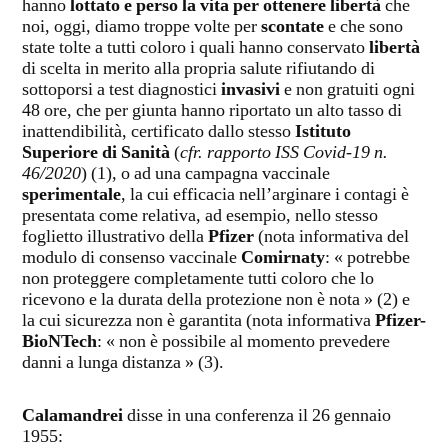
hanno
lottato e perso la vita per ottenere libertà
che
noi, oggi, diamo troppe volte per
scontate
e che sono
state tolte a tutti coloro i quali hanno conservato
libertà
di scelta in merito alla propria salute rifiutando di
sottoporsi a test diagnostici
invasivi
e non gratuiti ogni
48 ore, che per giunta hanno riportato un alto tasso di
inattendibilità, certificato dallo stesso
Istituto
Superiore di Sanità
(
cfr. rapporto ISS Covid-19 n.
46/2020
) (1), o ad una campagna vaccinale
sperimentale
, la cui efficacia nell’arginare i contagi è
presentata come relativa, ad esempio, nello stesso
foglietto illustrativo della
Pfizer
(nota informativa del
modulo di consenso vaccinale
Comirnaty
: « potrebbe
non proteggere completamente tutti coloro che lo
ricevono e la durata della protezione non è nota » (2) e
la cui sicurezza non è garantita (nota informativa
Pfizer-
BioNTech
: « non è possibile al momento prevedere
danni a lunga distanza » (3).
Calamandrei
disse in una conferenza il 26 gennaio
1955: