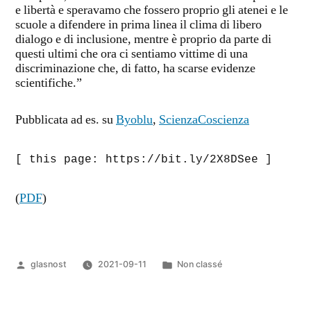
e libertà e speravamo che fossero proprio gli atenei e le
scuole a difendere in prima linea il clima di libero
dialogo e di inclusione, mentre è proprio da parte di
questi ultimi che ora ci sentiamo vittime di una
discriminazione che, di fatto, ha scarse evidenze
scientifiche.”
Pubblicata ad es. su
Byoblu
,
ScienzaCoscienza
[ this page: https://bit.ly/2X8DSee ]
(
PDF
)
Pubblicato
Pubblicato
glasnost
2021-09-11
Non classé
da
in