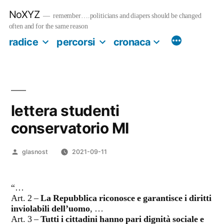
Salta
NoXYZ
al
remember….politicians and diapers should be changed
contenuto
often and for the same reason
radice
percorsi
cronaca
lettera studenti
conservatorio MI
Pubblicato
glasnost
2021-09-11
da
“…
Art. 2 –
La Repubblica riconosce e garantisce i diritti
inviolabili dell’uomo
, …
Art. 3 –
Tutti i cittadini hanno pari dignità sociale e