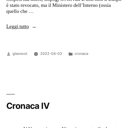
è stato revocato, ma il Ministero dell’Interno (ossia
quello che …
“Cronaca
Leggi tutto
V”
Pubblicato
Pubblicato
glasnost
2022-04-03
cronaca
da
in
Cronaca IV