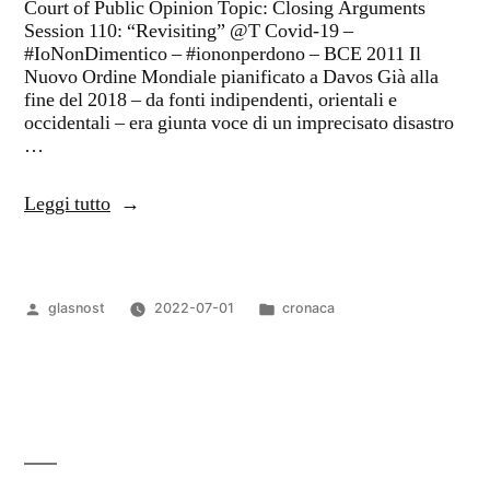
Court of Public Opinion Topic: Closing Arguments
Session 110: “Revisiting” @T Covid-19 –
#IoNonDimentico – #iononperdono – BCE 2011 Il
Nuovo Ordine Mondiale pianificato a Davos Già alla
fine del 2018 – da fonti indipendenti, orientali e
occidentali – era giunta voce di un imprecisato disastro
…
“Cronaca
Leggi tutto
VIII”
Pubblicato
Pubblicato
glasnost
2022-07-01
cronaca
da
in