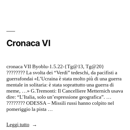
Cronaca VI
cronaca VII Byoblu-1.5.22-{Tg@13, Tg@20}
???????? La svolta dei “Verdi” tedeschi, da pacifisti a
guerrafondai «L’Ucraina è stata molto più di una guerra
mentale in solitaria: è stata soprattutto una guerra di
meme, …» G.Tremonti: Il Cancelliere Metternich usava
dire: “L’Italia, solo un’espressione geografica”. …
???????? ODESSA – Missili russi hanno colpito nel
pomeriggio la pista …
“Cronaca
Leggi tutto