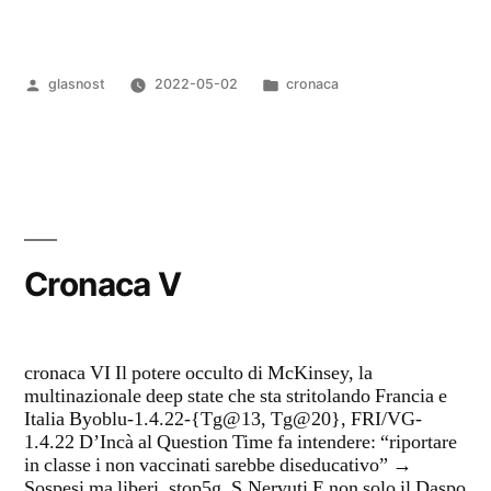
VI”
Pubblicato
Pubblicato
glasnost
2022-05-02
cronaca
da
in
Cronaca V
cronaca VI Il potere occulto di McKinsey, la
multinazionale deep state che sta stritolando Francia e
Italia Byoblu-1.4.22-{Tg@13, Tg@20}, FRI/VG-
1.4.22 D’Incà al Question Time fa intendere: “riportare
in classe i non vaccinati sarebbe diseducativo” →
Sospesi ma liberi, stop5g, S.Nervuti E non solo il Daspo