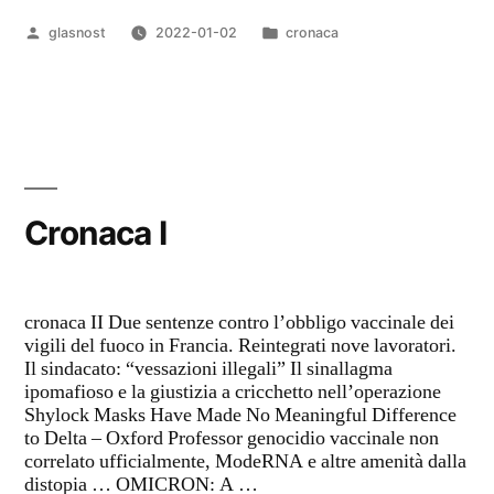
Pubblicato
Pubblicato
glasnost
2022-01-02
cronaca
da
in
Cronaca I
cronaca II Due sentenze contro l’obbligo vaccinale dei
vigili del fuoco in Francia. Reintegrati nove lavoratori.
Il sindacato: “vessazioni illegali” Il sinallagma
ipomafioso e la giustizia a cricchetto nell’operazione
Shylock Masks Have Made No Meaningful Difference
to Delta – Oxford Professor genocidio vaccinale non
correlato ufficialmente, ModeRNA e altre amenità dalla
distopia … OMICRON: A …