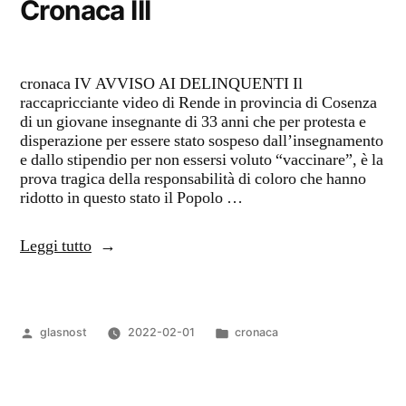
Cronaca III
cronaca IV AVVISO AI DELINQUENTI Il
raccapricciante video di Rende in provincia di Cosenza
di un giovane insegnante di 33 anni che per protesta e
disperazione per essere stato sospeso dall’insegnamento
e dallo stipendio per non essersi voluto “vaccinare”, è la
prova tragica della responsabilità di coloro che hanno
ridotto in questo stato il Popolo …
“Cronaca
Leggi tutto
III”
Pubblicato
Pubblicato
glasnost
2022-02-01
cronaca
da
in