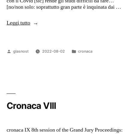
con il Covid [sic] rende gli studi difficili da fare…
[no/non solo: soprattutto gran parte è inquinata dai …
“Cronaca
Leggi tutto
IX”
Pubblicato
Pubblicato
glasnost
2022-08-02
cronaca
da
in
Cronaca VIII
cronaca IX 8th session of the Grand Jury Proceedings: