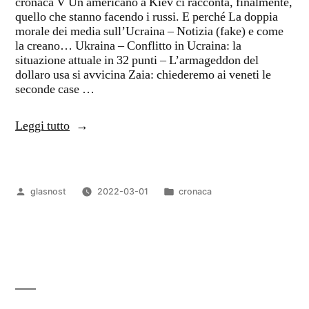
cronaca V Un americano a Kiev ci racconta, finalmente,
quello che stanno facendo i russi. E perché La doppia
morale dei media sull’Ucraina – Notizia (fake) e come
la creano… Ukraina – Conflitto in Ucraina: la
situazione attuale in 32 punti – L’armageddon del
dollaro usa si avvicina Zaia: chiederemo ai veneti le
seconde case …
“Cronaca
Leggi tutto
IV”
Pubblicato
Pubblicato
glasnost
2022-03-01
cronaca
da
in