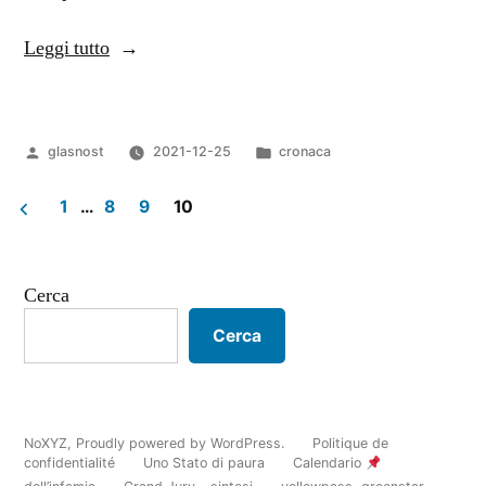
“Cronaca
Leggi tutto
I”
Pubblicato
Pubblicato
glasnost
2021-12-25
cronaca
da
in
1
…
8
9
10
Paginazione
degli
Cerca
articoli
Cerca
NoXYZ
,
Proudly powered by WordPress.
Politique de
confidentialité
Uno Stato di paura
Calendario