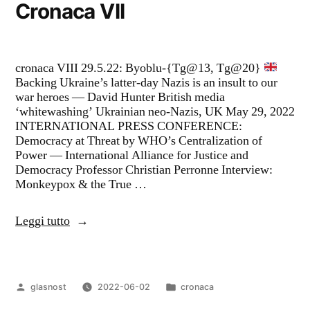
Cronaca VII
cronaca VIII 29.5.22: Byoblu-{Tg@13, Tg@20}
Backing Ukraine’s latter-day Nazis is an insult to our
war heroes — David Hunter British media
‘whitewashing’ Ukrainian neo-Nazis, UK May 29, 2022
INTERNATIONAL PRESS CONFERENCE:
Democracy at Threat by WHO’s Centralization of
Power — International Alliance for Justice and
Democracy Professor Christian Perronne Interview:
Monkeypox & the True …
“Cronaca
Leggi tutto
VII”
Pubblicato
Pubblicato
glasnost
2022-06-02
cronaca
da
in