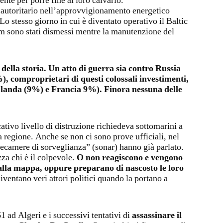
ente per porre fine al loro calvario.
o autoritario nell’approvvigionamento energetico
Lo stesso giorno in cui è diventato operativo il Baltic
am sono stati dismessi mentre la manutenzione del
della storia. Un atto di guerra sia contro Russia
 comproprietari di questi colossali investimenti,
Olanda (9%) e Francia 9%). Finora nessuna delle
ativo livello di distruzione richiedeva sottomarini a
la regione. Anche se non ci sono prove ufficiali, nel
elecamere di sorveglianza” (sonar) hanno già parlato.
zza chi è il colpevole.
O non reagiscono e vengono
dalla mappa, oppure preparano di nascosto le loro
iventano veri attori politici quando la portano a
1 ad Algeri e i successivi tentativi di
assassinare il