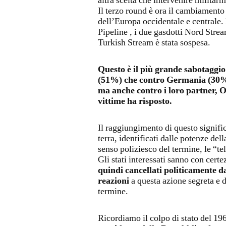
altra scelta che intervenire militarm
Il terzo round è ora il cambiament
dell’Europa occidentale e centrale. 
Pipeline , i due gasdotti Nord Stre
Turkish Stream è stata sospesa.
Questo è il più grande sabotaggio 
(51%) che contro Germania (30%),
ma anche contro i loro partner, 
vittime ha risposto.
Il raggiungimento di questo signific
terra, identificati dalle potenze del
senso poliziesco del termine, le “t
Gli stati interessati sanno con certe
quindi cancellati politicamente 
reazioni
a questa azione segreta e d
termine.
Ricordiamo il colpo di stato del 196