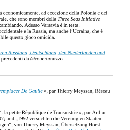
erà economicamente, ad eccezione della Polonia e dei
trale, che sono membri della
Three Seas Initiative
cambiando. Adesso Varsavia è in testa.
 occidentale e la Russia, ma anche l’Ucraina, che è
sibile questo gioco omicida.
lären Russland, Deutschland, den Niederlanden und
2 precedenti da @robertonuzzo
 remplacer De Gaulle
», par Thierry Meyssan, Réseau
, la petite République de Transnistrie », par Arthur
007; und „1992 versuchten die Vereinigten Staaten
hlagen“, von Thierry Meyssan, Übersetzung Horst