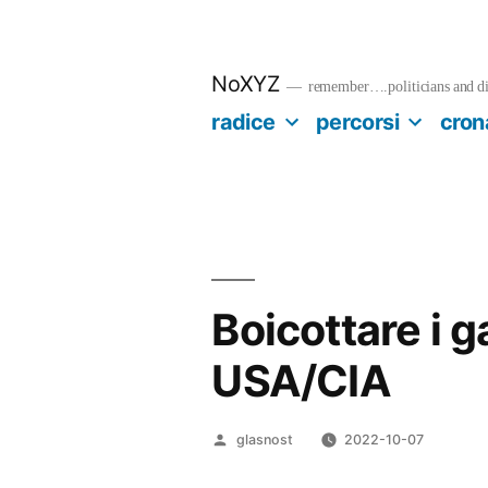
Salta
al
contenuto
NoXYZ
remember….politicians and dia
radice
percorsi
cron
Boicottare i g
USA/CIA
Pubblicato
glasnost
2022-10-07
da