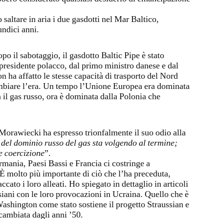
 saltare in aria i due gasdotti nel Mar Baltico,
undici anni.
 il sabotaggio, il gasdotto Baltic Pipe è stato
presidente polacco, dal primo ministro danese e dal
 ha affatto le stesse capacità di trasporto del Nord
ambiare l’era. Un tempo l’Unione Europea era dominata
a il gas russo, ora è dominata dalla Polonia che
Morawiecki ha espresso trionfalmente il suo odio alla
 del dominio russo del gas sta volgendo al termine;
e coercizione
”.
mania, Paesi Bassi e Francia ci costringe a
 È molto più importante di ciò che l’ha preceduta,
ccato i loro alleati. Ho spiegato in dettaglio in articoli
siani con le loro provocazioni in Ucraina. Quello che è
ashington come stato sostiene il progetto Straussian e
 cambiata dagli anni ’50.