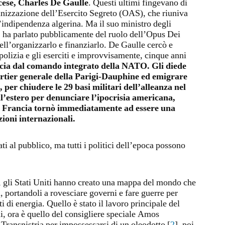
cese, Charles De Gaulle
. Questi ultimi fingevano di
anizzazione dell’Esercito Segreto (OAS), che riuniva
’indipendenza algerina. Ma il suo ministro degli
 ha parlato pubblicamente del ruolo dell’Opus Dei
ell’organizzarlo e finanziarlo. De Gaulle cercò e
a polizia e gli eserciti e improvvisamente, cinque anni
ncia dal comando integrato della NATO. Gli diede
artier generale della Parigi-Dauphine ed emigrare
 per chiudere le 29 basi militari dell’alleanza nel
ll’estero per denunciare l’ipocrisia americana,
La Francia tornò immediatamente ad essere una
zioni internazionali.
i al pubblico, ma tutti i politici dell’epoca possono
, gli Stati Uniti hanno creato una mappa del mondo che
i, portandoli a rovesciare governi e fare guerre per
ti di energia. Quello è stato il lavoro principale del
i, ora è quello del consigliere speciale Amos