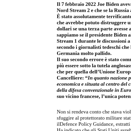
Il 7 febbraio 2022 Joe Biden aveva
Nord Stream 2 e che se la Russia 
È stato assolutamente terrificante
che avrebbe potuto distruggere un
dollari se una terza parte avesse 
sappiamo se il presidente Biden 
Stream 1 durante le discussioni a 
secondo i giornalisti tedeschi che 
Germania molto pallido.
Il suo secondo errore è stato com
più essere sotto la tutela anglosa
che per quella dell’Unione Europ
Cancelliere: “
In quanto nazione p
economica e situata al centro del co
della difesa convenzionale in Eur
suo vicino francese, l’unica pote
Non si rendeva conto che stava vio
sfuggire al protettorato militare s
ilDefence Policy Guidance, estratti
Ha indicato che gli Stati Uniti avr