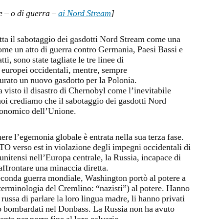
e – o di guerra –
ai Nord Stream
]
tta il sabotaggio dei gasdotti Nord Stream come una
come un atto di guerra contro Germania, Paesi Bassi e
, sono state tagliate le tre linee di
 europei occidentali, mentre, sempre
rato un nuovo gasdotto per la Polonia.
visto il disastro di Chernobyl come l’inevitabile
oi crediamo che il sabotaggio dei gasdotti Nord
economico dell’Unione.
nere l’egemonia globale è entrata nella sua terza fase.
O verso est in violazione degli impegni occidentali di
unitensi nell’Europa centrale, la Russia, incapace di
 affrontare una minaccia diretta.
seconda guerra mondiale, Washington portò al potere a
a terminologia del Cremlino: “nazisti”) al potere. Hanno
russa di parlare la loro lingua madre, li hanno privati ​​
nno bombardati nel Donbass. La Russia non ha avuto