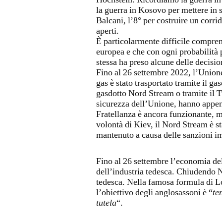
Hochstein. Ricordiamo la guerra in 
la guerra in Kosovo per mettere in 
Balcani, l’8° per costruire un corrid
aperti.
È particolarmente difficile compren
europea e che con ogni probabilità
stessa ha preso alcune delle decisio
Fino al 26 settembre 2022, l’Unione 
gas è stato trasportato tramite il g
gasdotto Nord Stream o tramite il T
sicurezza dell’Unione, hanno appena 
Fratellanza è ancora funzionante, m
volontà di Kiev, il Nord Stream è s
mantenuto a causa delle sanzioni im
Fino al 26 settembre l’economia de
dell’industria tedesca. Chiudendo No
tedesca. Nella famosa formula di L
l’obiettivo degli anglosassoni è “
te
tutela
“.