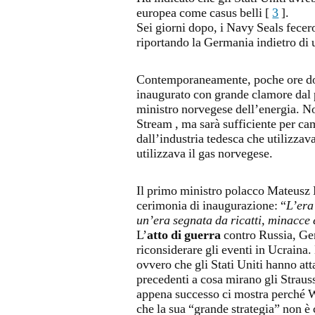
europea come casus belli [
3
].
Sei giorni dopo, i Navy Seals fecero
riportando la Germania indietro di 
Contemporaneamente, poche ore dopo
inaugurato con grande clamore dal 
ministro norvegese dell’energia. Non
Stream , ma sarà sufficiente per c
dall’industria tedesca che utilizzav
utilizzava il gas norvegese.
Il primo ministro polacco Mateusz 
cerimonia di inaugurazione: “
L’era
un’era segnata da ricatti, minacce 
L’
atto di guerra
contro Russia, Ger
riconsiderare gli eventi in Ucraina.
ovvero che gli Stati Uniti hanno atta
precedenti a cosa mirano gli Straus
appena successo ci mostra perché W
che la sua “grande strategia” non è