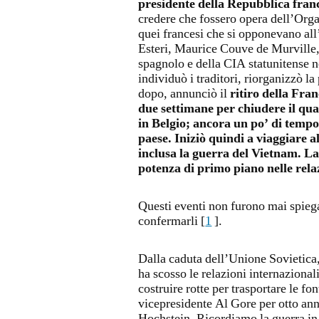
presidente della Repubblica fran
credere che fossero opera dell’Org
quei francesi che si opponevano all
Esteri, Maurice Couve de Murville,
spagnolo e della CIA statunitense n
individuò i traditori, riorganizzò l
dopo, annunciò il
ritiro della Fra
due settimane per chiudere il qu
in Belgio; ancora un po’ di tempo,
paese. Iniziò quindi a viaggiare a
inclusa la guerra del Vietnam. 
potenza di primo piano nelle rela
Questi eventi non furono mai spiegat
confermarli [
1
].
Dalla caduta dell’Unione Sovietica
ha scosso le relazioni internazional
costruire rotte per trasportare le fon
vicepresidente Al Gore per otto ann