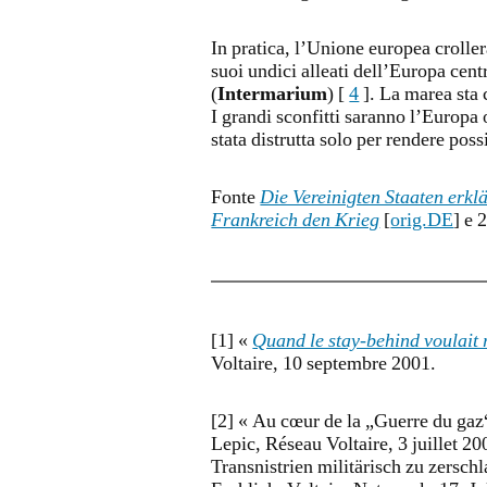
In pratica, l’Unione europea croll
suoi undici alleati dell’Europa cen
(
Intermarium
) [
4
]. La marea sta 
I grandi sconfitti saranno l’Europa
stata distrutta solo per rendere pos
Fonte
Die Vereinigten Staaten erk
Frankreich den Krieg
[
orig.DE
] e 
[1] «
Quand le stay-behind voulait
Voltaire, 10 septembre 2001.
[2] « Au cœur de la „Guerre du gaz“
Lepic, Réseau Voltaire, 3 juillet 2
Transnistrien militärisch zu zersc