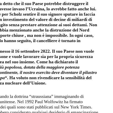
 detto che il suo Paese potrebbe distruggere il
avesse invaso l’Ucraina, lo avrebbe fatto anche lui.
 per Scholz sentire il suo signore sputare in faccia
 investimento del valore di decine di miliardi di
agito senza prestare attenzione ai suoi dettami. Non
abbia menzionato anche la distruzione del Nord
porte chiuse , ma non è impossibile. In ogni caso,
lo hanno seguito, il cancelliere è tornato in
messo il 16 settembre 2022. Il suo Paese non vuole
ssone e vuole lavorare sia per la propria sicurezza
ea nel suo insieme. Come ha dichiarato il
iù popolosa, dotata della maggiore potenza
ntinente, il nostro esercito deve diventare il pilastro
opa
“. Ha voluto non rivendicare la sensibilità del
nza nucleare dell’Unione.
lando la dottrina “straussiana” immaginando di
tatunitense. Nel 1992 Paul Wolfowitz ha firmato
 dei quali sono stati pubblicati sul New York Times.
ebbero considerato qualsiasi desiderio di emancipazione