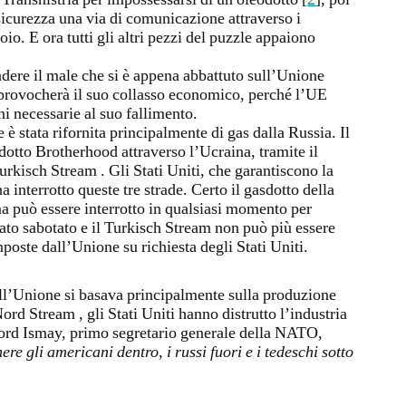
Transnistria per impossessarsi di un oleodotto [
2
], poi
sicurezza una via di comunicazione attraverso i
oio. E ora tutti gli altri pezzi del puzzle appaiono
dere il male che si è appena abbattuto sull’Unione
 provocherà il suo collasso economico, perché l’UE
ni necessarie al suo fallimento.
è stata rifornita principalmente di gas dalla Russia. Il
asdotto Brotherhood attraverso l’Ucraina, tramite il
urkisch Stream . Gli Stati Uniti, che garantiscono la
interrotto queste tre strade. Certo il gasdotto della
a può essere interrotto in qualsiasi momento per
tato sabotato e il Turkisch Stream non può più essere
poste dall’Unione su richiesta degli Stati Uniti.
ll’Unione si basava principalmente sulla produzione
rd Stream , gli Stati Uniti hanno distrutto l’industria
ord Ismay, primo segretario generale della NATO,
nere gli americani dentro, i russi fuori e i tedeschi sotto