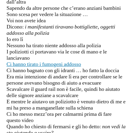
dall’altra
Sapendo da altre persone che c’erano anziani bambini
Sono scesa per vedere la situazione …
Voi non avete idea
Dicono:
i manifestanti tiravano bottigliette, oggetti
addosso alla polizia
Io ero lì
Nessuno ha tirato niente addosso alla polizia
I poliziotti ci portavano via le cose di mano e le
lanciavano
Ci hanno tirato i fumogeni addosso
Ci hanno bagnato con gli idranti … ho fatto la doccia
Era mia intenzione di andare lì era per controllare se le
persone avevano bisogno di aiuto a evacuare
Scavalcare il guard rail non è facile, quindi ho aiutato
delle signore anziane a scavalcare
E mentre le aiutavo un poliziotto è venuto dietro di me e
mi ha preso a manganellate sulla schiena
Ci ho messo mezz’ora per calmarmi prima di fare
questo video
Quando ho chiesto di fermarsi e gli ho detto:
non vedi la