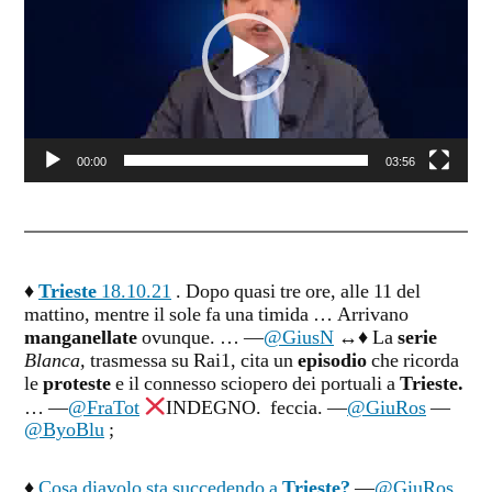
00:00
03:56
♦
Trieste
18.10.21
. Dopo quasi tre ore, alle 11 del
mattino, mentre il sole fa una timida … Arrivano
manganellate
ovunque. … —
@GiusN
↔♦ La
serie
Blanca,
trasmessa su Rai1, cita un
episodio
che ricorda
le
proteste
e il connesso sciopero dei portuali a
Trieste.
… —
@FraTot
INDEGNO. feccia. —
@GiuRos
—
@ByoBlu
;
♦
Cosa diavolo sta succedendo a
Trieste?
—
@GiuRos