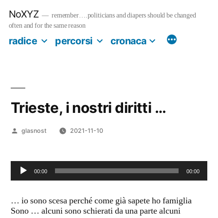
Salta
NoXYZ
al
remember….politicians and diapers should be changed
contenuto
often and for the same reason
radice
percorsi
cronaca
Trieste, i nostri diritti …
Pubblicato
glasnost
2021-11-10
da
Audio
00:00
00:00
Player
… io sono scesa perché come già sapete ho famiglia
Sono … alcuni sono schierati da una parte alcuni