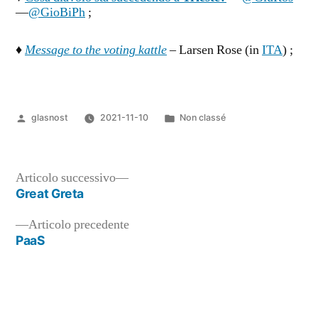
—
@GioBiPh
;
♦
Message to the voting kattle
– Larsen Rose (in
ITA
) ;
Pubblicato
Pubblicato
glasnost
2021-11-10
Non classé
da
in
Articolo
Articolo successivo
successivo:
Great Greta
Navigazione
Articolo
Articolo precedente
articoli
precedente:
PaaS