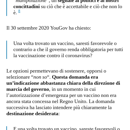
“
manipolazione
“, un
segnale ai politici e ai nostri
concittadini
su ciò che è accettabile e ciò che non lo
8
è.
Il 30 settembre 2020 YouGov ha chiesto:
Una volta trovato un vaccino, saresti favorevole o
contrario a che il governo renda obbligatoria per tutti
la vaccinazione contro il coronavirus?
Le opzioni permettevano di sostenere, opporsi o
selezionare “
non so
“.
Questa domanda era
un’indicazione abbastanza chiara della direzione di
marcia del governo
, in un momento in cui
l’autorizzazione d’emergenza per un vaccino non era
ancora stata concessa nel Regno Unito. La domanda
successiva ha lasciato intendere più chiaramente la
destinazione desiderata
:
E una volta trovato un vaccino, sareste favorevoli o