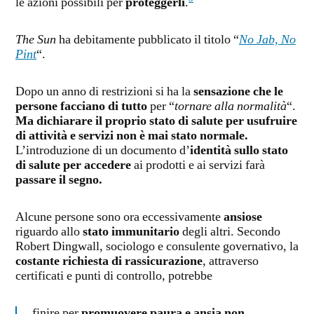
le azioni possibili per
proteggerli
.
The Sun
ha debitamente pubblicato il titolo “
No Jab, No
Pint
“.
Dopo un anno di restrizioni si ha la
sensazione che le
persone facciano di tutto
per “
tornare alla normalità
“.
Ma dichiarare il proprio stato di salute per usufruire
di attività e servizi non è mai stato normale.
L’introduzione di un documento d’
identità sullo stato
di salute per accedere
ai prodotti e ai servizi farà
passare il segno.
Alcune persone sono ora eccessivamente
ansiose
riguardo allo
stato immunitario
degli altri. Secondo
Robert Dingwall, sociologo e consulente governativo, la
costante richiesta di rassicurazione
, attraverso
certificati e punti di controllo, potrebbe
finire per
promuovere paura e ansia non