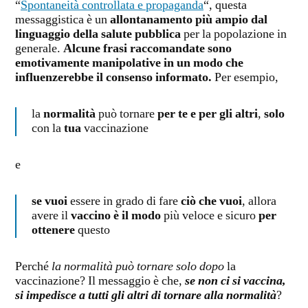
“
Spontaneità controllata e propaganda
“, questa
messaggistica è un
allontanamento più ampio dal
linguaggio della salute pubblica
per la popolazione in
generale.
Alcune frasi raccomandate sono
emotivamente manipolative in un modo che
influenzerebbe il consenso informato.
Per esempio,
la
normalità
può tornare
per te e per gli altri
,
solo
con la
tua
vaccinazione
e
se vuoi
essere in grado di fare
ciò che vuoi
, allora
avere il
vaccino è il modo
più veloce e sicuro
per
ottenere
questo
Perché
la normalità può tornare solo dopo
la
vaccinazione? Il messaggio è che,
se non ci si vaccina,
si impedisce a tutti gli altri di tornare alla normalità
?