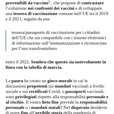
9
prevenibili da vaccino
, che propone di
contrastare
l’
esitazione
nei confronti dei vaccini
e di sviluppare
una
tessera di vaccinazione
comune nell’UE tra il 2019
e il 2021, seguita da una
tessera/passaporto di vaccinazione per i cittadini
dell’UE
che sia
compatibile con i sistemi elettronici
di informazione sull’immunizzazione e riconosciuta
per l’uso transfrontaliero
entro il 2022.
Sembra che questo sia notevolmente in
linea con la tabella di marcia.
La
paura
ha creato un
gioco morale
in cui le
discussioni
prepotenti
sui
mandati
vaccinali a livello
sociale e sui
certificati
Covid, o
passaporti
vaccinali,
sono
privilegiati
rispetto alla responsabilità
personale e
al rischio
. Il vostro
lieto fine
prevede la
responsabilità
personale
o i
mandati statali
? Nel
disperato
desiderio
di porre
fine
all’
orribile storia
della pandemia di