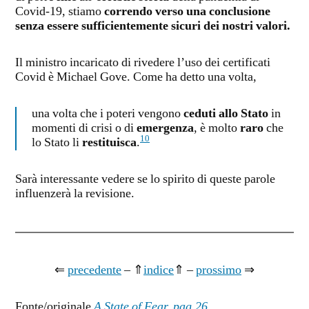
Covid-19, stiamo
correndo verso una conclusione
senza essere sufficientemente sicuri dei nostri valori.
Il ministro incaricato di rivedere l’uso dei certificati
Covid è Michael Gove. Come ha detto una volta,
una volta che i poteri vengono
ceduti allo Stato
in
momenti di crisi o di
emergenza
, è molto
raro
che
10
lo Stato li
restituisca
.
Sarà interessante vedere se lo spirito di queste parole
influenzerà la revisione.
⇐
precedente
– ⇑
indice
⇑ –
prossimo
⇒
Fonte/originale
A State of Fear, pag.26