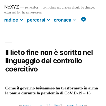
Salta
NoXYZ
al
remember….politicians and diapers should be changed
contenuto
often and for the same reason
radice
percorsi
cronaca
Il lieto fine non è scritto nel
linguaggio del controllo
coercitivo
Come il governo
britannico
ha trasformato in arma
la paura durante la pandemia di CoViD-19
– 18
⇐
precedente
– ⇑
indice
⇑ –
prossimo
⇒