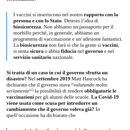
I vaccini si inseriscono nel nostro
rapporto con la
persona e con lo Stato
. Detesto l’idea di
biosicurezza
. Non abbiamo un passaporto per il
morbillo perché, in generale, abbiamo un
programma di vaccinazione e un’adesione fantastici.
La
biosicurezza
non farà sì che la gente si
vaccini
,
si senta
sicura
o abbia
fiducia
nel
governo
e nel
servizio sanitario
nazionale.
Si tratta di un caso in cui il governo sfrutta un
disastro?
Nel
settembre 2019
Matt Hancock ha
dichiarato che il governo stava “
valutando molto
5
seriamente
“
la possibilità di rendere
obbligatorie le
vaccinazioni
per gli alunni delle scuole.
La Covid-19
viene usata come scusa per introdurre un
cambiamento che il governo voleva già?
In
quell’occasione ha dichiarato che