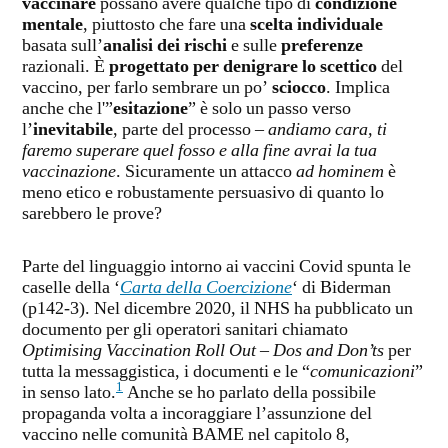
vaccinare
possano avere qualche tipo di
condizione
mentale
, piuttosto che fare una
scelta individuale
basata sull’
analisi dei rischi
e sulle
preferenze
razionali. È
progettato per denigrare lo scettico
del
vaccino, per farlo sembrare un po’
sciocco
. Implica
anche che l'”
esitazione
” è solo un passo verso
l’
inevitabile
, parte del processo –
andiamo cara, ti
faremo superare quel fosso e alla fine avrai la tua
vaccinazione
. Sicuramente un attacco
ad hominem
è
meno etico e robustamente persuasivo di quanto lo
sarebbero le prove?
Parte del linguaggio intorno ai vaccini Covid spunta le
caselle della ‘
Carta della Coercizione
‘ di Biderman
(p142-3). Nel dicembre 2020, il NHS ha pubblicato un
documento per gli operatori sanitari chiamato
Optimising Vaccination Roll Out – Dos and Don’ts
per
tutta la messaggistica, i documenti e le “
comunicazioni
”
1
in senso lato.
Anche se ho parlato della possibile
propaganda volta a incoraggiare l’assunzione del
vaccino nelle comunità BAME nel capitolo 8,