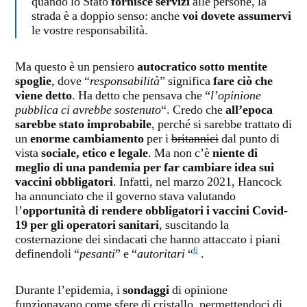
quando lo Stato
fornisce servizi
alle persone, la
strada è a doppio senso: anche
voi dovete assumervi
le vostre responsabilità.
Ma questo è un pensiero
autocratico sotto mentite
spoglie
, dove “
responsabilità
” significa
fare ciò che
viene detto
. Ha detto che pensava che “
l’opinione
pubblica ci avrebbe sostenuto
“. Credo che
all’epoca
sarebbe stato improbabile
, perché si sarebbe trattato di
un
enorme cambiamento
per i
britannici
dal punto di
vista
sociale, etico e legale
. Ma non c’è
niente di
meglio di una pandemia per far cambiare idea sui
vaccini obbligatori
. Infatti, nel marzo 2021, Hancock
ha annunciato che il governo stava valutando
l’
opportunità di rendere obbligatori i vaccini Covid-
19 per gli operatori sanitari
, suscitando la
costernazione dei sindacati che hanno attaccato i piani
6
definendoli “
pesanti
” e “
autoritari
“
.
Durante l’epidemia, i
sondaggi
di opinione
funzionavano come sfere di cristallo, permettendoci di