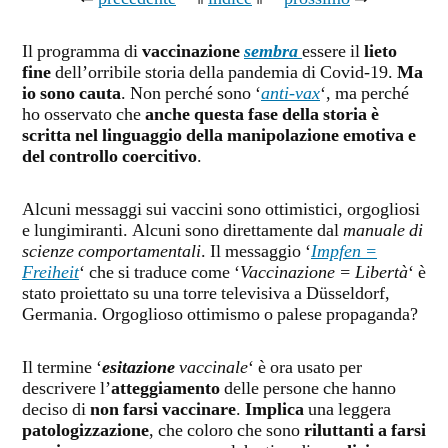
Il programma di
vaccinazione
sembra
essere il
lieto
fine
dell’orribile storia della pandemia di Covid-19.
Ma
io sono cauta
. Non perché sono ‘
anti-vax
‘, ma perché
ho osservato che
anche questa fase della storia è
scritta nel linguaggio della manipolazione emotiva e
del controllo coercitivo
.
Alcuni messaggi sui vaccini sono ottimistici, orgogliosi
e lungimiranti. Alcuni sono direttamente dal
manuale di
scienze comportamentali
. Il messaggio ‘
Impfen =
Freiheit
‘ che si traduce come ‘
Vaccinazione = Libertà
‘ è
stato proiettato su una torre televisiva a Düsseldorf,
Germania. Orgoglioso ottimismo o palese propaganda?
Il termine ‘
esitazione
vaccinale
‘ è ora usato per
descrivere l’
atteggiamento
delle persone che hanno
deciso di
non farsi vaccinare
.
Implica
una leggera
patologizzazione
, che coloro che sono
riluttanti a farsi