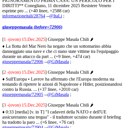
PIGNORAMENTO PRIMA CASA: UN PERICOLO PER I
DIRITTI** Conegliano, 11 dicembre 2025 Resistere Veneto
esprime pro ... (+40 linee, +2588 car)
informazioneitali/28764
--
@ItaLi
;
giuseppemasala (
before=72906
)
[
1 -(ovon) 15.Dec.2025
] Giuseppe Masala Chili 🌶
♦ La flotta del Mar Nero ha negato che un sottomarino abbia
danneggiato una nave e che ci siano state vittime tra l'equipaggio
durante un attacco da part ... (+9 linee, +474 car)
giuseppemasala/72906
--
@GiMasala
;
[
2 -(ovon) 15.Dec.2025
] Giuseppe Masala Chili 🌶
♦ Sull'Europa • Lavrov ha affermato che l'Europa moderna sta
tentando di ripetere le azioni di Napoleone e Hitler, posizionandosi
contro la Russia. ... (+37 linee, +2010 car)
giuseppemasala/72905
--
@GiMasala
;
[
3 -(ovon) 15.Dec.2025
] Giuseppe Masala Chili 🌶
♦ 0:33 [media] [v. in T] "I cadaveri della NATO e dell'UE
assicureranno una tregua" - il traduttore ucraino durante il briefing
ha tradotto la paro ... (+6 linee, +76 car)
giuseppemasala/72904
--
@GiMasala
;