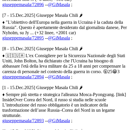
giuseppemasala/72896
--
@GiMasala
;
[7 - 15.Dec.2025] Giuseppe Masala Chili 🌶
♦ "L'obiettivo dell'Europa nella guerra in Ucraina è la caduta della
Russia". Questo è apertamente desiderato dal giornalista danese, Per
Nyholm, su Jy ... (+32 linee, +2001 car)
giuseppemasala/72895
--
@GiMasala
;
[8 - 15.Dec.2025] Giuseppe Masala Chili 🌶
♦ 🇺🇸🇺🇦 L'ex Consigliere per la Sicurezza Nazionale degli Stati
Uniti, John Bolton, ha dichiarato che l'Ucraina ha bisogno di
abbassare l'età della leva militare da 25 a 18 anni per compensare la
carenza di personale nel contesto della guerra in corso. 🤬25😁3
giuseppemasala/72894
--
@GiMasala
;
[1 - 15.Dec.2025] Giuseppe Masala Chili 🌶
♦ Sempre più stretta e strategica l'alleanza Mosca-Pyongyang. [link]
InsideOver Corea del Nord, il russo si studia nelle scuole
L’introduzione del russo obbligatorio è un indicatore della
trasformazione dell’asse Russia–Corea del Nord in un legame
strutturale.
giuseppemasala/72893
--
@GiMasala
;