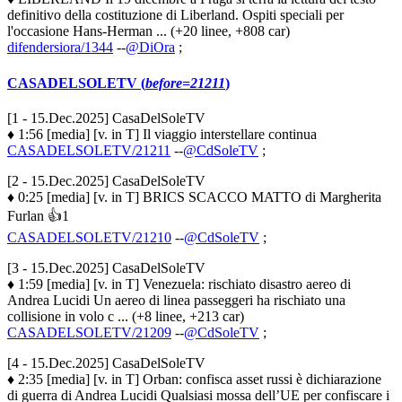
definitivo della costituzione di Liberland. Ospiti speciali per
l'occasione Hans-Herman ... (+20 linee, +808 car)
difendersiora/1344
--
@DiOra
;
CASADELSOLETV (
before=21211
)
[1 - 15.Dec.2025] CasaDelSoleTV
♦ 1:56 [media] [v. in T] Il viaggio interstellare continua
CASADELSOLETV/21211
--
@CdSoleTV
;
[2 - 15.Dec.2025] CasaDelSoleTV
♦ 0:25 [media] [v. in T] BRICS SCACCO MATTO di Margherita
Furlan 👍1
CASADELSOLETV/21210
--
@CdSoleTV
;
[3 - 15.Dec.2025] CasaDelSoleTV
♦ 1:59 [media] [v. in T] Venezuela: rischiato disastro aereo di
Andrea Lucidi Un aereo di linea passeggeri ha rischiato una
collisione in volo c ... (+8 linee, +213 car)
CASADELSOLETV/21209
--
@CdSoleTV
;
[4 - 15.Dec.2025] CasaDelSoleTV
♦ 2:35 [media] [v. in T] Orban: confisca asset russi è dichiarazione
di guerra di Andrea Lucidi Qualsiasi mossa dell’UE per confiscare i