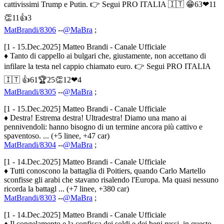
cattivissimi Trump e Putin. 👉 Segui PRO ITALIA 🇮🇹 😁63❤11
👏11👍3
MatBrandi/8306
--
@MaBra
;
[1 - 15.Dec.2025] Matteo Brandi - Canale Ufficiale
♦ Tanto di cappello ai bulgari che, giustamente, non accettano di
infilare la testa nel cappio chiamato euro. 👉 Segui PRO ITALIA
🇮🇹 👍61🏆25👏12❤4
MatBrandi/8305
--
@MaBra
;
[1 - 15.Dec.2025] Matteo Brandi - Canale Ufficiale
♦ Destra! Estrema destra! Ultradestra! Diamo una mano ai
pennivendoli: hanno bisogno di un termine ancora più cattivo e
spaventoso. ... (+5 linee, +47 car)
MatBrandi/8304
--
@MaBra
;
[1 - 14.Dec.2025] Matteo Brandi - Canale Ufficiale
♦ Tutti conoscono la battaglia di Poitiers, quando Carlo Martello
sconfisse gli arabi che stavano risalendo l'Europa. Ma quasi nessuno
ricorda la battagl ... (+7 linee, +380 car)
MatBrandi/8303
--
@MaBra
;
[1 - 14.Dec.2025] Matteo Brandi - Canale Ufficiale
♦ Il congelamento e la confisca dei soldi e dei beni russi, in questo