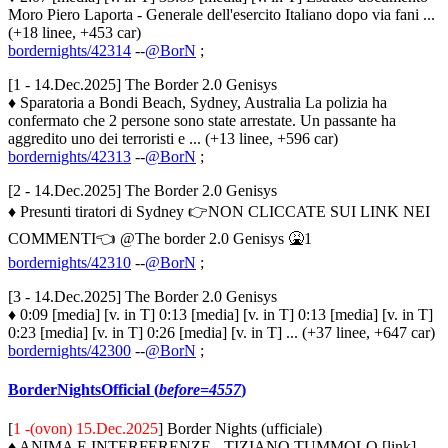
Moro Piero Laporta - Generale dell'esercito Italiano dopo via fani ...
(+18 linee, +453 car)
bordernights/42314
--
@BorN
;
[1 - 14.Dec.2025] The Border 2.0 Genisys
♦ Sparatoria a Bondi Beach, Sydney, Australia La polizia ha
confermato che 2 persone sono state arrestate. Un passante ha
aggredito uno dei terroristi e ... (+13 linee, +596 car)
bordernights/42313
--
@BorN
;
[2 - 14.Dec.2025] The Border 2.0 Genisys
♦ Presunti tiratori di Sydney 👉NON CLICCATE SUI LINK NEI
COMMENTI👈 @The border 2.0 Genisys 🤮1
bordernights/42310
--
@BorN
;
[3 - 14.Dec.2025] The Border 2.0 Genisys
♦ 0:09 [media] [v. in T] 0:13 [media] [v. in T] 0:13 [media] [v. in T]
0:23 [media] [v. in T] 0:26 [media] [v. in T] ... (+37 linee, +647 car)
bordernights/42300
--
@BorN
;
BorderNightsOfficial (
before=4557
)
[
1 -(ovon) 15.Dec.2025
] Border Nights (ufficiale)
♦ ANIMA E INTERFERENZE - TIZIANO TUMMOLO [link]