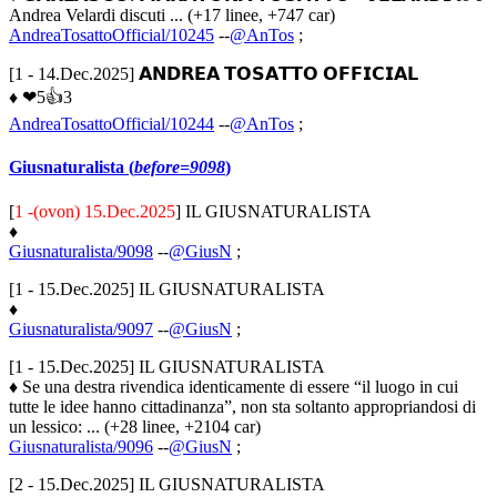
Andrea Velardi discuti ... (+17 linee, +747 car)
AndreaTosattoOfficial/10245
--
@AnTos
;
[1 - 14.Dec.2025] 𝗔𝗡𝗗𝗥𝗘𝗔 𝗧𝗢𝗦𝗔𝗧𝗧𝗢 𝗢𝗙𝗙𝗜𝗖𝗜𝗔𝗟
♦ ❤5👍3
AndreaTosattoOfficial/10244
--
@AnTos
;
Giusnaturalista (
before=9098
)
[
1 -(ovon) 15.Dec.2025
] IL GIUSNATURALISTA
♦
Giusnaturalista/9098
--
@GiusN
;
[1 - 15.Dec.2025] IL GIUSNATURALISTA
♦
Giusnaturalista/9097
--
@GiusN
;
[1 - 15.Dec.2025] IL GIUSNATURALISTA
♦ Se una destra rivendica identicamente di essere “il luogo in cui
tutte le idee hanno cittadinanza”, non sta soltanto appropriandosi di
un lessico: ... (+28 linee, +2104 car)
Giusnaturalista/9096
--
@GiusN
;
[2 - 15.Dec.2025] IL GIUSNATURALISTA