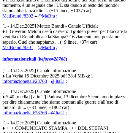
momento, è un segnale che l'UE sta dando al resto del mondo:
siamo abbastanza idio ... (+15 linee, +1037 car)
MatBrandi/8302
--
@MaBra
;
[1 - 14.Dec.2025] Matteo Brandi - Canale Ufficiale
♦ Il Governo Meloni userà davvero il golden power per bloccare la
vendita di Repubblica e la Stampa? Ovviamente non possiamo
saperlo. Quel che sappiamo ... (+9 linee, +374 car)
MatBrandi/8301
--
@MaBra
;
informazioneitali (
before=28768
)
[1 - 15.Dec.2025] Canale informazione
♦ La Verità 15 Dicembre 2025.pdf 38.4 MB 💩1
informazioneitali/28768
--
@ItaLi
;
[1 - 14.Dec.2025] Canale informazione
♦ 5:40 [media] [v. in T] Padova, 13 dicembre Scendiamo in piazza
per dire chiaramente che siamo contrari alle guerre e all’uso di
miliardi di ... (+33 linee, +1862 car)
informazioneitali/28766
--
@ItaLi
;
[1 - 14.Dec.2025] Canale informazione
♦ +++ COMUNICATO STAMPA +++ DDL STEFANI