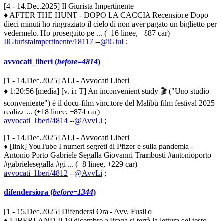
[4 - 14.Dec.2025] Il Giurista Impertinente
♦ AFTER THE HUNT - DOPO LA CACCIA Recensione Dopo
dieci minuti ho ringraziato il cielo di non aver pagato un biglietto per
vedermelo. Ho proseguito pe ... (+16 linee, +887 car)
IlGiuristaImpertinente/18117
--
@iGiuI
;
avvocati_liberi (
before=4814
)
[1 - 14.Dec.2025] ALI - Avvocati Liberi
♦ 1:20:56 [media] [v. in T] An inconvenient study 🎬 ("Uno studio
sconveniente") è il docu-film vincitore del Malibù film festival 2025
realizz ... (+18 linee, +874 car)
avvocati_liberi/4814
--
@AvvLi
;
[1 - 14.Dec.2025] ALI - Avvocati Liberi
♦ [link] YouTube I numeri segreti di Pfizer e sulla pandemia -
Antonio Porto Gabriele Segalla Giovanni Trambusti #antonioporto
#gabrielesegalla #gi ... (+8 linee, +229 car)
avvocati_liberi/4812
--
@AvvLi
;
difendersiora (
before=1344
)
[1 - 15.Dec.2025] Difendersi Ora - Avv. Fusillo
♦ LIBERLAND Il 19 dicembre a Praga si terrà la lettura del testo