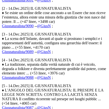
Giusnaturalista/9091
--
@GiusN
;
[2 - 14.Dec.2025] IL GIUSNATURALISTA
♦ Se esiste un ordine delle cose ancorato a un Essere che non riceve
l’esistenza, allora esiste una misura della giustizia che non nasce dal
potere. Il ... (+47 linee, +3498 car)
Giusnaturalista/9090
--
@GiusN
;
[3 - 14.Dec.2025] IL GIUSNATURALISTA
♦ La scena dell’Infante, davanti al quale si prostrano i semplici e i
rappresentanti dell’autorità, configura una gerarchia dell’essere: il
piano ... (+55 linee, +4170 car)
Giusnaturalista/9089
--
@GiusN
;
[4 - 14.Dec.2025] IL GIUSNATURALISTA
♦ La tradizione, separata dalla verità naturale di cui è veicolo,
degrada a folklore e diventa perfettamente gestibile dal potere, come
elemento interc ... (+53 linee, +3976 car)
Giusnaturalista/9088
--
@GiusN
;
[5 - 14.Dec.2025] IL GIUSNATURALISTA
♦ L'ANGOLO DEL GIUSNATURALISTA: IL PRESEPE E LA
LEGGE NON SCRITTA: CONTRO LA LAICITÀ SENZA
NATURA Il conflitto ricorrente sul presepe nei luoghi pubblic ...
(+54 linee, +4065 car)
Giusnaturalista/9087
--
@GiusN
;