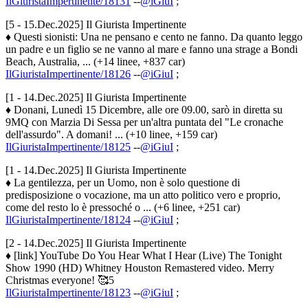
IlGiuristaImpertinente/18131
--
@iGiuI
;
[5 - 15.Dec.2025] Il Giurista Impertinente
♦ Questi sionisti: Una ne pensano e cento ne fanno. Da quanto leggo
un padre e un figlio se ne vanno al mare e fanno una strage a Bondi
Beach, Australia, ... (+14 linee, +837 car)
IlGiuristaImpertinente/18126
--
@iGiuI
;
[1 - 14.Dec.2025] Il Giurista Impertinente
♦ Donani, Lunedì 15 Dicembre, alle ore 09.00, sarò in diretta su
9MQ con Marzia Di Sessa per un'altra puntata del "Le cronache
dell'assurdo". A domani! ... (+10 linee, +159 car)
IlGiuristaImpertinente/18125
--
@iGiuI
;
[1 - 14.Dec.2025] Il Giurista Impertinente
♦ La gentilezza, per un Uomo, non è solo questione di
predisposizione o vocazione, ma un atto politico vero e proprio,
come del resto lo è pressoché o ... (+6 linee, +251 car)
IlGiuristaImpertinente/18124
--
@iGiuI
;
[2 - 14.Dec.2025] Il Giurista Impertinente
♦ [link] YouTube Do You Hear What I Hear (Live) The Tonight
Show 1990 (HD) Whitney Houston Remastered video. Merry
Christmas everyone! 🥰5
IlGiuristaImpertinente/18123
--
@iGiuI
;