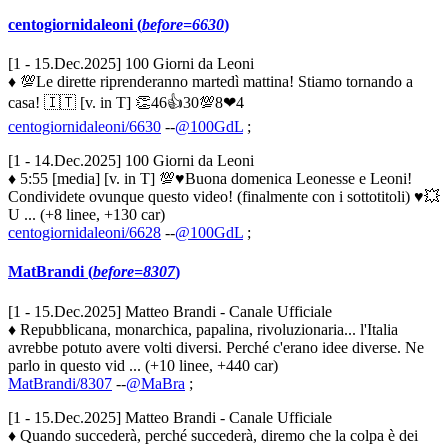
centogiornidaleoni (
before=6630
)
[1 - 15.Dec.2025] 100 Giorni da Leoni
♦ 💯Le dirette riprenderanno martedì mattina! Stiamo tornando a
casa! 🇮🇹 [v. in T] 👏46👍30💯8❤4
centogiornidaleoni/6630
--
@100GdL
;
[1 - 14.Dec.2025] 100 Giorni da Leoni
♦ 5:55 [media] [v. in T] 💯♥️Buona domenica Leonesse e Leoni!
Condividete ovunque questo video! (finalmente con i sottotitoli) ♥️💥
U ... (+8 linee, +130 car)
centogiornidaleoni/6628
--
@100GdL
;
MatBrandi (
before=8307
)
[1 - 15.Dec.2025] Matteo Brandi - Canale Ufficiale
♦ Repubblicana, monarchica, papalina, rivoluzionaria... l'Italia
avrebbe potuto avere volti diversi. Perché c'erano idee diverse. Ne
parlo in questo vid ... (+10 linee, +440 car)
MatBrandi/8307
--
@MaBra
;
[1 - 15.Dec.2025] Matteo Brandi - Canale Ufficiale
♦ Quando succederà, perché succederà, diremo che la colpa è dei