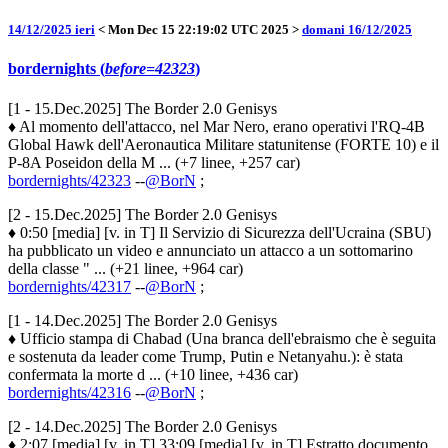
14/12/2025 ieri
< Mon Dec 15 22:19:02 UTC 2025 >
domani 16/12/2025
bordernights (
before=42323
)
[1 - 15.Dec.2025] The Border 2.0 Genisys
♦ Al momento dell'attacco, nel Mar Nero, erano operativi l'RQ-4B
Global Hawk dell'Aeronautica Militare statunitense (FORTE 10) e il
P-8A Poseidon della M ... (+7 linee, +257 car)
bordernights/42323
--
@BorN
;
[2 - 15.Dec.2025] The Border 2.0 Genisys
♦ 0:50 [media] [v. in T] Il Servizio di Sicurezza dell'Ucraina (SBU)
ha pubblicato un video e annunciato un attacco a un sottomarino
della classe " ... (+21 linee, +964 car)
bordernights/42317
--
@BorN
;
[1 - 14.Dec.2025] The Border 2.0 Genisys
♦ Ufficio stampa di Chabad (Una branca dell'ebraismo che è seguita
e sostenuta da leader come Trump, Putin e Netanyahu.): è stata
confermata la morte d ... (+10 linee, +436 car)
bordernights/42316
--
@BorN
;
[2 - 14.Dec.2025] The Border 2.0 Genisys
♦ 2:07 [media] [v. in T] 33:09 [media] [v. in T] Estratto documento