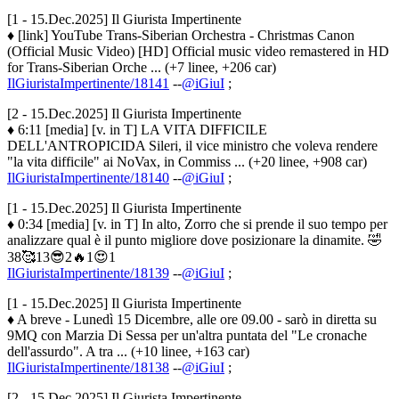
[1 - 15.Dec.2025] Il Giurista Impertinente
♦ [link] YouTube Trans-Siberian Orchestra - Christmas Canon
(Official Music Video) [HD] Official music video remastered in HD
for Trans-Siberian Orche ... (+7 linee, +206 car)
IlGiuristaImpertinente/18141
--
@iGiuI
;
[2 - 15.Dec.2025] Il Giurista Impertinente
♦ 6:11 [media] [v. in T] LA VITA DIFFICILE
DELL'ANTROPICIDA Sileri, il vice ministro che voleva rendere
"la vita difficile" ai NoVax, in Commiss ... (+20 linee, +908 car)
IlGiuristaImpertinente/18140
--
@iGiuI
;
[1 - 15.Dec.2025] Il Giurista Impertinente
♦ 0:34 [media] [v. in T] In alto, Zorro che si prende il suo tempo per
analizzare qual è il punto migliore dove posizionare la dinamite. 🤣
38🥰13😎2🔥1😍1
IlGiuristaImpertinente/18139
--
@iGiuI
;
[1 - 15.Dec.2025] Il Giurista Impertinente
♦ A breve - Lunedì 15 Dicembre, alle ore 09.00 - sarò in diretta su
9MQ con Marzia Di Sessa per un'altra puntata del "Le cronache
dell'assurdo". A tra ... (+10 linee, +163 car)
IlGiuristaImpertinente/18138
--
@iGiuI
;
[2 - 15.Dec.2025] Il Giurista Impertinente