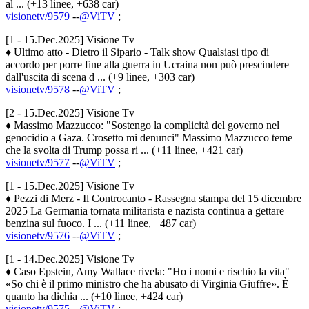
al ... (+13 linee, +638 car)
visionetv/9579
--
@ViTV
;
[1 - 15.Dec.2025] Visione Tv
♦ Ultimo atto - Dietro il Sipario - Talk show Qualsiasi tipo di
accordo per porre fine alla guerra in Ucraina non può prescindere
dall'uscita di scena d ... (+9 linee, +303 car)
visionetv/9578
--
@ViTV
;
[2 - 15.Dec.2025] Visione Tv
♦ Massimo Mazzucco: "Sostengo la complicità del governo nel
genocidio a Gaza. Crosetto mi denunci" Massimo Mazzucco teme
che la svolta di Trump possa ri ... (+11 linee, +421 car)
visionetv/9577
--
@ViTV
;
[1 - 15.Dec.2025] Visione Tv
♦ Pezzi di Merz - Il Controcanto - Rassegna stampa del 15 dicembre
2025 La Germania tornata militarista e nazista continua a gettare
benzina sul fuoco. I ... (+11 linee, +487 car)
visionetv/9576
--
@ViTV
;
[1 - 14.Dec.2025] Visione Tv
♦ Caso Epstein, Amy Wallace rivela: "Ho i nomi e rischio la vita"
«So chi è il primo ministro che ha abusato di Virginia Giuffre». È
quanto ha dichia ... (+10 linee, +424 car)
visionetv/9575
--
@ViTV
;