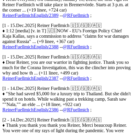
Reiner Fuellmich will take place in Bremervörde. Starts at 3 p.m. at
the corner ... (+19 linee, +724 car)
ReinerFuellmichEnglish/2389
--
@RFuellmich
;
[1 - 15.Dec.2025] Reiner Fuellmich 🇺🇸/🇬🇧/🇦🇺
♦ 1:12 [media] [v. in T] 🇺🇸NOW - EU's Foreign Policy Chief
Kaja Kallas, says a commission to address "claims for war damages
against Russia" ... (+9 linee, +367 car)
ReinerFuellmichEnglish/2388
--
@RFuellmich
;
[1 - 15.Dec.2025] Reiner Fuellmich 🇺🇸/🇬🇧/🇦🇺
♦ Dear Reiner, you are our warrior in fighting justice. Thank you so
much for the Corana Investigation, this was the clincher into proving
why and how th ... (+11 linee, +499 car)
ReinerFuellmichEnglish/2387
--
@RFuellmich
;
[1 - 14.Dec.2025] Reiner Fuellmich 🇺🇸/🇬🇧/🇦🇺
♦ "She had saved $5,000 for a luxury trip to Thailand. But she didn't
spend it on hotels. While walking past a trekking camp, Sarah saw
""Nala,"" an elde ... (+18 linee, +922 car)
ReinerFuellmichEnglish/2386
--
@RFuellmich
;
[2 - 14.Dec.2025] Reiner Fuellmich 🇺🇸/🇬🇧/🇦🇺
♦ Thank you thank you thank you Reiner, Merci beaucoup Reiner.
You were one of my rays of light during the pandemic. You were