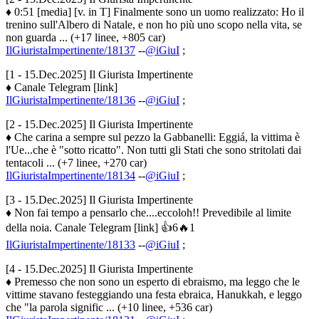
♦ 0:51 [media] [v. in T] Finalmente sono un uomo realizzato: Ho il
trenino sull'Albero di Natale, e non ho più uno scopo nella vita, se
non guarda ... (+17 linee, +805 car)
IlGiuristaImpertinente/18137
--
@iGiuI
;
[1 - 15.Dec.2025] Il Giurista Impertinente
♦ Canale Telegram [link]
IlGiuristaImpertinente/18136
--
@iGiuI
;
[2 - 15.Dec.2025] Il Giurista Impertinente
♦ Che carina a sempre sul pezzo la Gabbanelli: Eggiá, la vittima è
l'Ue...che è "sotto ricatto". Non tutti gli Stati che sono stritolati dai
tentacoli ... (+7 linee, +270 car)
IlGiuristaImpertinente/18134
--
@iGiuI
;
[3 - 15.Dec.2025] Il Giurista Impertinente
♦ Non fai tempo a pensarlo che....eccoloh!! Prevedibile al limite
della noia. Canale Telegram [link] 👍6🔥1
IlGiuristaImpertinente/18133
--
@iGiuI
;
[4 - 15.Dec.2025] Il Giurista Impertinente
♦ Premesso che non sono un esperto di ebraismo, ma leggo che le
vittime stavano festeggiando una festa ebraica, Hanukkah, e leggo
che "la parola signific ... (+10 linee, +536 car)