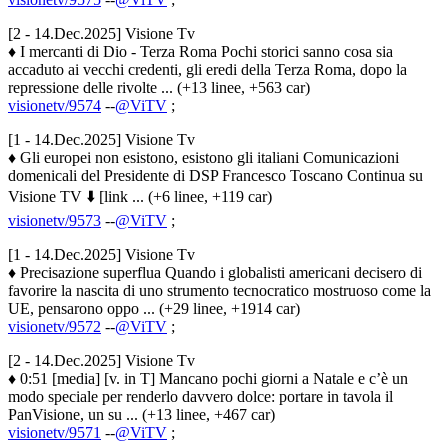
[2 - 14.Dec.2025] Visione Tv
♦ I mercanti di Dio - Terza Roma Pochi storici sanno cosa sia
accaduto ai vecchi credenti, gli eredi della Terza Roma, dopo la
repressione delle rivolte ... (+13 linee, +563 car)
visionetv/9574
--
@ViTV
;
[1 - 14.Dec.2025] Visione Tv
♦ Gli europei non esistono, esistono gli italiani Comunicazioni
domenicali del Presidente di DSP Francesco Toscano Continua su
Visione TV ⬇️ [link ... (+6 linee, +119 car)
visionetv/9573
--
@ViTV
;
[1 - 14.Dec.2025] Visione Tv
♦ Precisazione superflua Quando i globalisti americani decisero di
favorire la nascita di uno strumento tecnocratico mostruoso come la
UE, pensarono oppo ... (+29 linee, +1914 car)
visionetv/9572
--
@ViTV
;
[2 - 14.Dec.2025] Visione Tv
♦ 0:51 [media] [v. in T] Mancano pochi giorni a Natale e c’è un
modo speciale per renderlo davvero dolce: portare in tavola il
PanVisione, un su ... (+13 linee, +467 car)
visionetv/9571
--
@ViTV
;