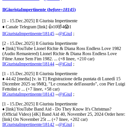
IlGiuristaImpertinente (
before=18145
)
[1 - 15.Dec.2025] Il Giurista Impertinente
♦ Canale Telegram [link] 👍10🤣4😱1
IlGiuristaImpertinente/18145
--
@iGiuI
;
[2 - 15.Dec.2025] Il Giurista Impertinente
♦ [link] YouTube Lionel Richie & Diana Ross Endless Love 1982
(Audio Remastered) Lionel Richie & Diana Ross Endless Love
Filme Amor Sem Fim 1982. ... (+8 linee, +210 car)
IlGiuristaImpertinente/18144
--
@iGiuI
;
[1 - 15.Dec.2025] Il Giurista Impertinente
♦ 44:42 [media] [v. in T] Registrazione della puntata di Lunedì 15
Dicembre 2025 su 9MQ, "Le cronache dell'assurdo", con Pier Luigi
Fettolini e ... (+7 linee, +58 car)
IlGiuristaImpertinente/18143
--
@iGiuI
;
[1 - 15.Dec.2025] Il Giurista Impertinente
♦ [link] YouTube Band Aid - Do They Know It's Christmas?
(Official Video) [4K] Band Aid 40, November 25, 2024 Order here:
[link] On November 25t ... (+7 linee, +202 car)
IlGiuristaImpertinente/18142
--
@iGiuI
;