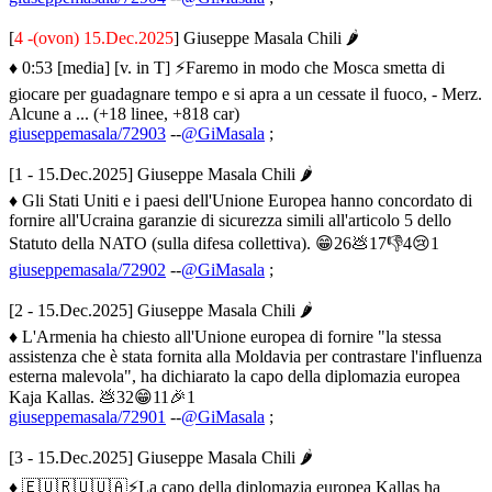
[
4 -(ovon) 15.Dec.2025
] Giuseppe Masala Chili 🌶
♦ 0:53 [media] [v. in T] ⚡️Faremo in modo che Mosca smetta di
giocare per guadagnare tempo e si apra a un cessate il fuoco, - Merz.
Alcune a ... (+18 linee, +818 car)
giuseppemasala/72903
--
@GiMasala
;
[1 - 15.Dec.2025] Giuseppe Masala Chili 🌶
♦ Gli Stati Uniti e i paesi dell'Unione Europea hanno concordato di
fornire all'Ucraina garanzie di sicurezza simili all'articolo 5 dello
Statuto della NATO (sulla difesa collettiva). 😁26💩17👎4😢1
giuseppemasala/72902
--
@GiMasala
;
[2 - 15.Dec.2025] Giuseppe Masala Chili 🌶
♦ L'Armenia ha chiesto all'Unione europea di fornire "la stessa
assistenza che è stata fornita alla Moldavia per contrastare l'influenza
esterna malevola", ha dichiarato la capo della diplomazia europea
Kaja Kallas. 💩32😁11🎉1
giuseppemasala/72901
--
@GiMasala
;
[3 - 15.Dec.2025] Giuseppe Masala Chili 🌶
♦ 🇪🇺🇷🇺🇺🇦⚡️La capo della diplomazia europea Kallas ha