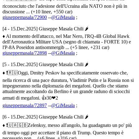
riconosciuto che l'adesione dell'Ucraina alla NATO non è più in
discussione ... (+10 linee, +550 car)
giuseppemasala/72900
--
@GiMasala
;
[4 - 15.Dec.2025] Giuseppe Masala Chili 🌶
♦ Al momento dell'attacco, nel Mar Nero, l'RQ-4B Global Hawk
dell'Aeronautica Militare USA (segno di chiamata - FORTE 10) e
l'P-8A Poseidon antisommergib ... (+5 linee, +231 car)
giuseppemasala/72898
--
@GiMasala
;
[5 - 15.Dec.2025] Giuseppe Masala Chili 🌶
♦ ❗️🇷🇺Oggi, Dmitry Peskov ha specificatamente osservato che,
nella ricerca di una pace duratura, Vladimir Putin e la Russia non si
impegneranno nella diplomazia dei megafoni. Quello che stiamo
attualmente ascoltando da Berlino è un grande raduno di sciocchi
armati di megafoni. 👍30❤2
giuseppemasala/72897
--
@GiMasala
;
[6 - 15.Dec.2025] Giuseppe Masala Chili 🌶
♦ ❗️🇺🇦🇬🇧Zelenksy, messo all'angolo, ha guadagnato un po' più
di tempo oggi per accettare il piano di Trump. Questo tempo è
necessario non ... (+6 linee, +316 car)