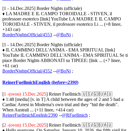
[1 - 14.Dec.2025] Border Nights (ufficiale)
♦ LA MADRE E IL CAMPO TOROIDALE - STIVEN, il
professore esoterico [link] YouTube LA MADRE E IL CAMPO
TOROIDALE - STIVEN, il professore esoterico Li ... (+8 linee,
+143 car)
BorderNightsOfficial/4553
--
@BoNi
;
[1 - 14.Dec.2025] Border Nights (ufficiale)
♦ IL CAMMINO DELL'ANIMA - EMA SPIRITUAL [link]
YouTube IL CAMMINO DELL'ANIMA - EMA SPIRITUAL Se ti
piace Border Nights ABBONATI su TIPEEE: [link ... (+7 linee,
+61 car)
BorderNightsOfficial/4552
--
@BoNi
;
ReinerFuellmichEnglish (
before=2390
)
[
1 -(ovon) 15.Dec.2025
] Reiner Fuellmich 🇺🇸/🇬🇧/🇦🇺
♦ 1:48 [media] [v. in T] A child between the ages of 2 and 5 had a
Cardiac Arrest in Moderna's own trial and they "hid the death".
When Australi ... (+11 linee, +414 car)
ReinerFuellmichEnglish/2390
--
@RFuellmich
;
[
2 -(ovon) 15.Dec.2025
] Reiner Fuellmich 🇺🇸/🇬🇧/🇦🇺
♦ Hello everyone, On Saturday, January 10, 2026, the fifth vigil for