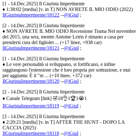
[1 - 14.Dec.2025] Il Giurista Impertinente
♦ 1:38:02 [media] [v. in T] NON AVRETE IL MIO ODIO (2022)
IlGiuristaImpertinente/18122
--
@iGiuI
;
[2 - 14.Dec.2025] Il Giurista Impertinente
♦ NON AVRETE IL MIO ODIO Recensione Trama Nel novembre
del 2015, una sera, mentre Antoine Leiris è rimasto a casa per
prendersi cura del figliolet ... (+17 linee, +938 car)
IlGiuristaImpertinente/18121
--
@iGiuI
;
[1 - 14.Dec.2025] Il Giurista Impertinente
♦ Le vere personalità si sviluppano, si fortificano, e infine
raggiungono l'estensione che è loro propria per sottrazione, e mai
per aggiunta: È il "m ... (+10 linee, +372 car)
IlGiuristaImpertinente/18120
--
@iGiuI
;
[2 - 14.Dec.2025] Il Giurista Impertinente
♦ Canale Telegram [link] 🤣18👌1🏆1😭1
IlGiuristaImpertinente/18119
--
@iGiuI
;
[3 - 14.Dec.2025] Il Giurista Impertinente
♦ 2:20:21 [media] [v. in T] AFTER THE HUNT - DOPO LA
CACCIA (2025)
IlGiuristaImpertinente/18118
--
@iGiuI
;