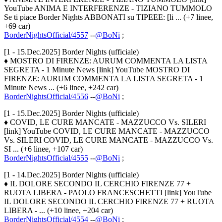
YouTube ANIMA E INTERFERENZE - TIZIANO TUMMOLO
Se ti piace Border Nights ABBONATI su TIPEEE: [li ... (+7 linee,
+69 car)
BorderNightsOfficial/4557
--
@BoNi
;
[1 - 15.Dec.2025] Border Nights (ufficiale)
♦ MOSTRO DI FIRENZE: AURUM COMMENTA LA LISTA
SEGRETA - 1 Minute News [link] YouTube MOSTRO DI
FIRENZE: AURUM COMMENTA LA LISTA SEGRETA - 1
Minute News ... (+6 linee, +242 car)
BorderNightsOfficial/4556
--
@BoNi
;
[1 - 15.Dec.2025] Border Nights (ufficiale)
♦ COVID, LE CURE MANCATE - MAZZUCCO Vs. SILERI
[link] YouTube COVID, LE CURE MANCATE - MAZZUCCO
Vs. SILERI COVID, LE CURE MANCATE - MAZZUCCO Vs.
SI ... (+6 linee, +107 car)
BorderNightsOfficial/4555
--
@BoNi
;
[1 - 14.Dec.2025] Border Nights (ufficiale)
♦ IL DOLORE SECONDO IL CERCHIO FIRENZE 77 +
RUOTA LIBERA - PAOLO FRANCESCHETTI [link] YouTube
IL DOLORE SECONDO IL CERCHIO FIRENZE 77 + RUOTA
LIBERA - ... (+10 linee, +204 car)
BorderNightsOfficial/4554
--
@BoNi
;