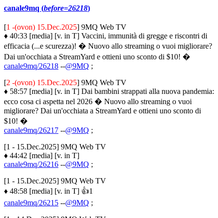
canale9mq (
before=26218
)
[
1 -(ovon) 15.Dec.2025
] 9MQ Web TV
♦ 40:33 [media] [v. in T] Vaccini, immunità di gregge e riscontri di
efficacia (...e scurezza)! � Nuovo allo streaming o vuoi migliorare?
Dai un'occhiata a StreamYard e ottieni uno sconto di $10! �
canale9mq/26218
--
@9MQ
;
[
2 -(ovon) 15.Dec.2025
] 9MQ Web TV
♦ 58:57 [media] [v. in T] Dai bambini strappati alla nuova pandemia:
ecco cosa ci aspetta nel 2026 � Nuovo allo streaming o vuoi
migliorare? Dai un'occhiata a StreamYard e ottieni uno sconto di
$10! �
canale9mq/26217
--
@9MQ
;
[1 - 15.Dec.2025] 9MQ Web TV
♦ 44:42 [media] [v. in T]
canale9mq/26216
--
@9MQ
;
[1 - 15.Dec.2025] 9MQ Web TV
♦ 48:58 [media] [v. in T] 👍1
canale9mq/26215
--
@9MQ
;