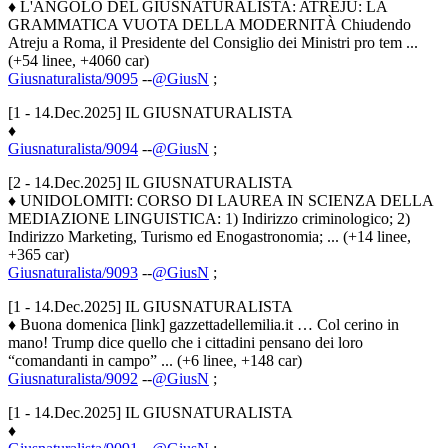
♦ L'ANGOLO DEL GIUSNATURALISTA: ATREJU: LA
GRAMMATICA VUOTA DELLA MODERNITÀ Chiudendo
Atreju a Roma, il Presidente del Consiglio dei Ministri pro tem ...
(+54 linee, +4060 car)
Giusnaturalista/9095
--
@GiusN
;
[1 - 14.Dec.2025] IL GIUSNATURALISTA
♦
Giusnaturalista/9094
--
@GiusN
;
[2 - 14.Dec.2025] IL GIUSNATURALISTA
♦ UNIDOLOMITI: CORSO DI LAUREA IN SCIENZA DELLA
MEDIAZIONE LINGUISTICA: 1) Indirizzo criminologico; 2)
Indirizzo Marketing, Turismo ed Enogastronomia; ... (+14 linee,
+365 car)
Giusnaturalista/9093
--
@GiusN
;
[1 - 14.Dec.2025] IL GIUSNATURALISTA
♦ Buona domenica [link] gazzettadellemilia.it … Col cerino in
mano! Trump dice quello che i cittadini pensano dei loro
“comandanti in campo” ... (+6 linee, +148 car)
Giusnaturalista/9092
--
@GiusN
;
[1 - 14.Dec.2025] IL GIUSNATURALISTA
♦