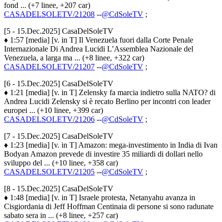
fond ... (+7 linee, +207 car)
CASADELSOLETV/21208
--
@CdSoleTV
;
[5 - 15.Dec.2025] CasaDelSoleTV
♦ 1:57 [media] [v. in T] Il Venezuela fuori dalla Corte Penale
Internazionale Di Andrea Lucidi L’Assemblea Nazionale del
Venezuela, a larga ma ... (+8 linee, +322 car)
CASADELSOLETV/21207
--
@CdSoleTV
;
[6 - 15.Dec.2025] CasaDelSoleTV
♦ 1:21 [media] [v. in T] Zelensky fa marcia indietro sulla NATO? di
Andrea Lucidi Zelensky si è recato Berlino per incontri con leader
europei ... (+10 linee, +399 car)
CASADELSOLETV/21206
--
@CdSoleTV
;
[7 - 15.Dec.2025] CasaDelSoleTV
♦ 1:23 [media] [v. in T] Amazon: mega-investimento in India di Ivan
Bodyan Amazon prevede di investire 35 miliardi di dollari nello
sviluppo del ... (+10 linee, +358 car)
CASADELSOLETV/21205
--
@CdSoleTV
;
[8 - 15.Dec.2025] CasaDelSoleTV
♦ 1:48 [media] [v. in T] Israele protesta, Netanyahu avanza in
Cisgiordania di Jeff Hoffman Centinaia di persone si sono radunate
sabato sera in ... (+8 linee, +257 car)