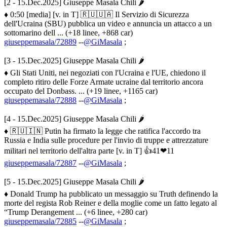
[2 - 15.Dec.2025] Giuseppe Masala Chili 🌶
♦ 0:50 [media] [v. in T] 🇷🇺🇺🇦 Il Servizio di Sicurezza
dell'Ucraina (SBU) pubblica un video e annuncia un attacco a un
sottomarino dell ... (+18 linee, +868 car)
giuseppemasala/72889
--
@GiMasala
;
[3 - 15.Dec.2025] Giuseppe Masala Chili 🌶
♦ Gli Stati Uniti, nei negoziati con l'Ucraina e l'UE, chiedono il
completo ritiro delle Forze Armate ucraine dal territorio ancora
occupato del Donbass. ... (+19 linee, +1165 car)
giuseppemasala/72888
--
@GiMasala
;
[4 - 15.Dec.2025] Giuseppe Masala Chili 🌶
♦ 🇷🇺🇮🇳 Putin ha firmato la legge che ratifica l'accordo tra
Russia e India sulle procedure per l'invio di truppe e attrezzature
militari nel territorio dell'altra parte [v. in T] 👍41❤11
giuseppemasala/72887
--
@GiMasala
;
[5 - 15.Dec.2025] Giuseppe Masala Chili 🌶
♦ Donald Trump ha pubblicato un messaggio su Truth definendo la
morte del regista Rob Reiner e della moglie come un fatto legato al
“Trump Derangement ... (+6 linee, +280 car)
giuseppemasala/72885
--
@GiMasala
;