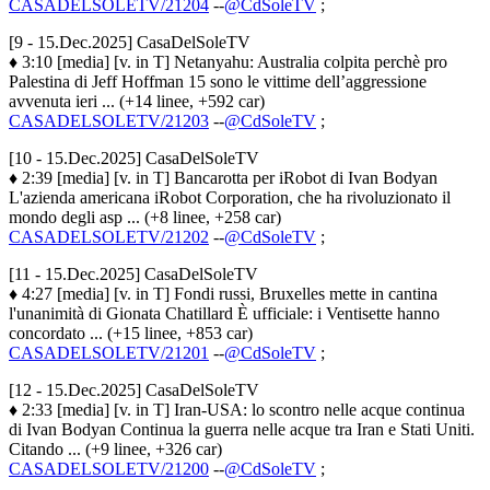
CASADELSOLETV/21204
--
@CdSoleTV
;
[9 - 15.Dec.2025] CasaDelSoleTV
♦ 3:10 [media] [v. in T] Netanyahu: Australia colpita perchè pro
Palestina di Jeff Hoffman 15 sono le vittime dell’aggressione
avvenuta ieri ... (+14 linee, +592 car)
CASADELSOLETV/21203
--
@CdSoleTV
;
[10 - 15.Dec.2025] CasaDelSoleTV
♦ 2:39 [media] [v. in T] Bancarotta per iRobot di Ivan Bodyan
L'azienda americana iRobot Corporation, che ha rivoluzionato il
mondo degli asp ... (+8 linee, +258 car)
CASADELSOLETV/21202
--
@CdSoleTV
;
[11 - 15.Dec.2025] CasaDelSoleTV
♦ 4:27 [media] [v. in T] Fondi russi, Bruxelles mette in cantina
l'unanimità di Gionata Chatillard È ufficiale: i Ventisette hanno
concordato ... (+15 linee, +853 car)
CASADELSOLETV/21201
--
@CdSoleTV
;
[12 - 15.Dec.2025] CasaDelSoleTV
♦ 2:33 [media] [v. in T] Iran-USA: lo scontro nelle acque continua
di Ivan Bodyan Continua la guerra nelle acque tra Iran e Stati Uniti.
Citando ... (+9 linee, +326 car)
CASADELSOLETV/21200
--
@CdSoleTV
;