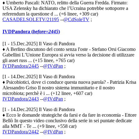
♦ Umberto Pascali: NATO, relitto della Guerra Fredda. Firmato:
USA Zelensky ha dichiarato che l’Ucraina potrebbe sottoporre a
referendum la questione d ... (+6 linee, +309 car)
CASADELSOLETV/21195
--
@CdSoleTV
;
IVDPandora (
before=2445
)
[1 - 15.Dec.2025] Il Vaso di Pandora
♦ A Berlino discutono del conto senza l'oste - Stefano Orsi Giacomo
Gabellini L’Unione Europea si avvia verso la decisione di utilizzare
gli asset russ ... (+15 linee, +765 car)
IVDPandora/2445
--
@IVdPan
;
[1 - 14.Dec.2025] Il Vaso di Pandora
♦ Psicobiotici, dove ci conduce questa nuova parola? - Patrizia Krisa
Alessandro Griso Il nostro sistema immunitario e il nostro
microbiota; perchè è i ... (+12 linee, +607 car)
IVDPandora/2443
--
@IVdPan
;
[1 - 14.Dec.2025] Il Vaso di Pandora
♦ Ecco le domande strategiche da farsi e da fare in economia - Ettore
Bellò In questo video conclusivo della serie in sei puntate dedicate
alla MMT - Te ... (+9 linee, +558 car)
IVDPandora/2442
--
@IVdPan
;