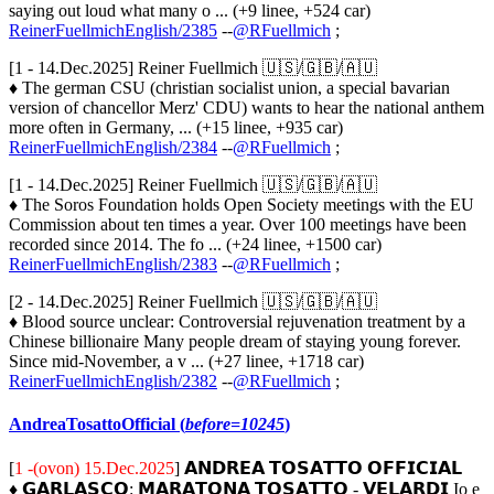
saying out loud what many o ... (+9 linee, +524 car)
ReinerFuellmichEnglish/2385
--
@RFuellmich
;
[1 - 14.Dec.2025] Reiner Fuellmich 🇺🇸/🇬🇧/🇦🇺
♦ The german CSU (christian socialist union, a special bavarian
version of chancellor Merz' CDU) wants to hear the national anthem
more often in Germany, ... (+15 linee, +935 car)
ReinerFuellmichEnglish/2384
--
@RFuellmich
;
[1 - 14.Dec.2025] Reiner Fuellmich 🇺🇸/🇬🇧/🇦🇺
♦ The Soros Foundation holds Open Society meetings with the EU
Commission about ten times a year. Over 100 meetings have been
recorded since 2014. The fo ... (+24 linee, +1500 car)
ReinerFuellmichEnglish/2383
--
@RFuellmich
;
[2 - 14.Dec.2025] Reiner Fuellmich 🇺🇸/🇬🇧/🇦🇺
♦ Blood source unclear: Controversial rejuvenation treatment by a
Chinese billionaire Many people dream of staying young forever.
Since mid-November, a v ... (+27 linee, +1718 car)
ReinerFuellmichEnglish/2382
--
@RFuellmich
;
AndreaTosattoOfficial (
before=10245
)
[
1 -(ovon) 15.Dec.2025
] 𝗔𝗡𝗗𝗥𝗘𝗔 𝗧𝗢𝗦𝗔𝗧𝗧𝗢 𝗢𝗙𝗙𝗜𝗖𝗜𝗔𝗟
♦ 𝗚𝗔𝗥𝗟𝗔𝗦𝗖𝗢: 𝗠𝗔𝗥𝗔𝗧𝗢𝗡𝗔 𝗧𝗢𝗦𝗔𝗧𝗧𝗢 - 𝗩𝗘𝗟𝗔𝗥𝗗𝗜 Io e