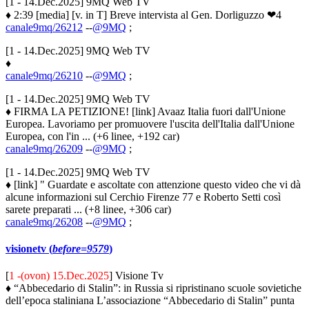
[1 - 14.Dec.2025] 9MQ Web TV
♦ 2:39 [media] [v. in T] Breve intervista al Gen. Dorliguzzo ❤4
canale9mq/26212
--
@9MQ
;
[1 - 14.Dec.2025] 9MQ Web TV
♦
canale9mq/26210
--
@9MQ
;
[1 - 14.Dec.2025] 9MQ Web TV
♦ FIRMA LA PETIZIONE! [link] Avaaz Italia fuori dall'Unione
Europea. Lavoriamo per promuovere l'uscita dell'Italia dall'Unione
Europea, con l'in ... (+6 linee, +192 car)
canale9mq/26209
--
@9MQ
;
[1 - 14.Dec.2025] 9MQ Web TV
♦ [link] " Guardate e ascoltate con attenzione questo video che vi dà
alcune informazioni sul Cerchio Firenze 77 e Roberto Setti così
sarete preparati ... (+8 linee, +306 car)
canale9mq/26208
--
@9MQ
;
visionetv (
before=9579
)
[
1 -(ovon) 15.Dec.2025
] Visione Tv
♦ “Abbecedario di Stalin”: in Russia si ripristinano scuole sovietiche
dell’epoca staliniana L’associazione “Abbecedario di Stalin” punta