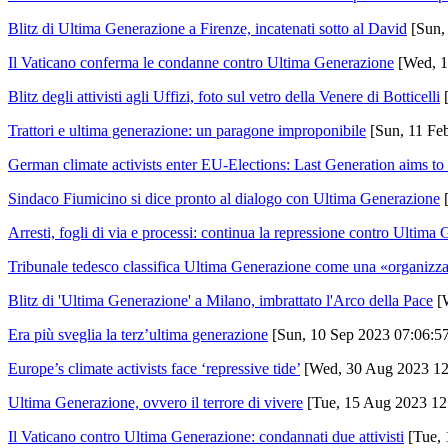
Blitz di Ultima Generazione a Firenze, incatenati sotto al David
[Sun,
Il Vaticano conferma le condanne contro Ultima Generazione
[Wed, 1
Blitz degli attivisti agli Uffizi, foto sul vetro della Venere di Botticelli
[
Trattori e ultima generazione: un paragone improponibile
[Sun, 11 Fe
German climate activists enter EU-Elections: Last Generation aims to
Sindaco Fiumicino si dice pronto al dialogo con Ultima Generazione
[
Arresti, fogli di via e processi: continua la repressione contro Ultima
Tribunale tedesco classifica Ultima Generazione come una «organizza
Blitz di 'Ultima Generazione' a Milano, imbrattato l'Arco della Pace
[
Era più sveglia la terz’ultima generazione
[Sun, 10 Sep 2023 07:06:5
Europe’s climate activists face ‘repressive tide’
[Wed, 30 Aug 2023 12
Ultima Generazione, ovvero il terrore di vivere
[Tue, 15 Aug 2023 12
Il Vaticano contro Ultima Generazione: condannati due attivisti
[Tue, 