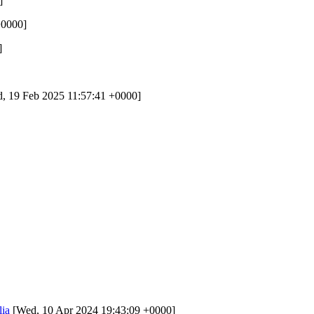
]
+0000]
]
, 19 Feb 2025 11:57:41 +0000]
lia
[Wed, 10 Apr 2024 19:43:09 +0000]