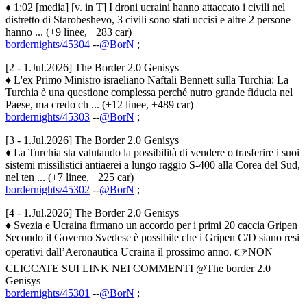
♦ 1:02 [media] [v. in T] I droni ucraini hanno attaccato i civili nel
distretto di Starobeshevo, 3 civili sono stati uccisi e altre 2 persone
hanno ... (+9 linee, +283 car)
bordernights/45304
--
@BorN
;
[2 - 1.Jul.2026] The Border 2.0 Genisys
♦ L'ex Primo Ministro israeliano Naftali Bennett sulla Turchia: La
Turchia è una questione complessa perché nutro grande fiducia nel
Paese, ma credo ch ... (+12 linee, +489 car)
bordernights/45303
--
@BorN
;
[3 - 1.Jul.2026] The Border 2.0 Genisys
♦ La Turchia sta valutando la possibilità di vendere o trasferire i suoi
sistemi missilistici antiaerei a lungo raggio S-400 alla Corea del Sud,
nel ten ... (+7 linee, +225 car)
bordernights/45302
--
@BorN
;
[4 - 1.Jul.2026] The Border 2.0 Genisys
♦ Svezia e Ucraina firmano un accordo per i primi 20 caccia Gripen
Secondo il Governo Svedese è possibile che i Gripen C/D siano resi
operativi dall’Aeronautica Ucraina il prossimo anno. 👉NON
CLICCATE SUI LINK NEI COMMENTI @The border 2.0
Genisys
bordernights/45301
--
@BorN
;