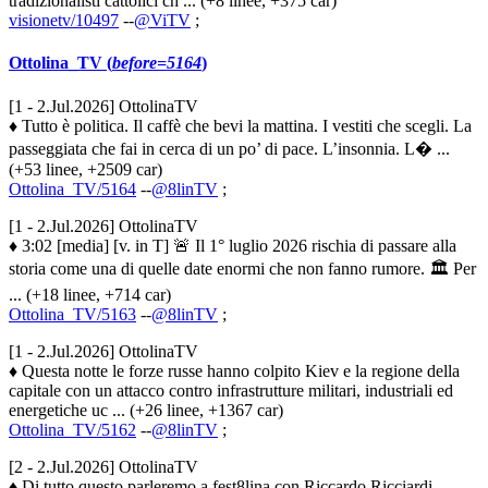
tradizionalisti cattolici ch ... (+8 linee, +375 car)
visionetv/10497
--
@ViTV
;
Ottolina_TV (
before=5164
)
[1 - 2.Jul.2026] OttolinaTV
♦ Tutto è politica. Il caffè che bevi la mattina. I vestiti che scegli. La
passeggiata che fai in cerca di un po’ di pace. L’insonnia. L� ...
(+53 linee, +2509 car)
Ottolina_TV/5164
--
@8linTV
;
[1 - 2.Jul.2026] OttolinaTV
♦ 3:02 [media] [v. in T] 🚨 Il 1° luglio 2026 rischia di passare alla
storia come una di quelle date enormi che non fanno rumore. 🏛️ Per
... (+18 linee, +714 car)
Ottolina_TV/5163
--
@8linTV
;
[1 - 2.Jul.2026] OttolinaTV
♦ Questa notte le forze russe hanno colpito Kiev e la regione della
capitale con un attacco contro infrastrutture militari, industriali ed
energetiche uc ... (+26 linee, +1367 car)
Ottolina_TV/5162
--
@8linTV
;
[2 - 2.Jul.2026] OttolinaTV
♦ Di tutto questo parleremo a fest8lina con Riccardo Ricciardi,