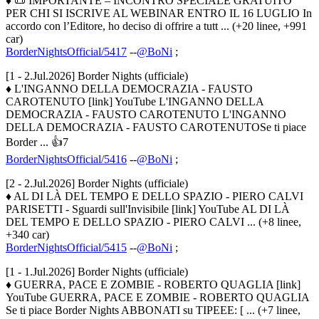
♦ 📜 IMPORTANTE – INCONTRO SPECIALE GRATUITO
PER CHI SI ISCRIVE AL WEBINAR ENTRO IL 16 LUGLIO In
accordo con l’Editore, ho deciso di offrire a tutt ... (+20 linee, +991
car)
BorderNightsOfficial/5417
--
@BoNi
;
[1 - 2.Jul.2026] Border Nights (ufficiale)
♦ L'INGANNO DELLA DEMOCRAZIA - FAUSTO
CAROTENUTO [link] YouTube L'INGANNO DELLA
DEMOCRAZIA - FAUSTO CAROTENUTO L'INGANNO
DELLA DEMOCRAZIA - FAUSTO CAROTENUTOSe ti piace
Border ... 👍7
BorderNightsOfficial/5416
--
@BoNi
;
[2 - 2.Jul.2026] Border Nights (ufficiale)
♦ AL DI LÀ DEL TEMPO E DELLO SPAZIO - PIERO CALVI
PARISETTI - Sguardi sull'Invisibile [link] YouTube AL DI LÀ
DEL TEMPO E DELLO SPAZIO - PIERO CALVI ... (+8 linee,
+340 car)
BorderNightsOfficial/5415
--
@BoNi
;
[1 - 1.Jul.2026] Border Nights (ufficiale)
♦ GUERRA, PACE E ZOMBIE - ROBERTO QUAGLIA [link]
YouTube GUERRA, PACE E ZOMBIE - ROBERTO QUAGLIA
Se ti piace Border Nights ABBONATI su TIPEEE: [ ... (+7 linee,