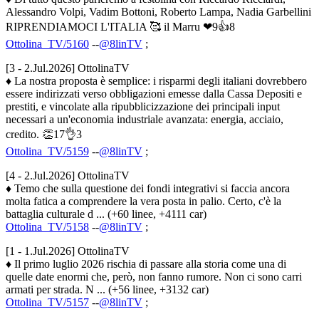
Alessandro Volpi, Vadim Bottoni, Roberto Lampa, Nadia Garbellini
RIPRENDIAMOCI L'ITALIA 🥰 il Marru ❤9👍8
Ottolina_TV/5160
--
@8linTV
;
[3 - 2.Jul.2026] OttolinaTV
♦ La nostra proposta è semplice: i risparmi degli italiani dovrebbero
essere indirizzati verso obbligazioni emesse dalla Cassa Depositi e
prestiti, e vincolate alla ripubblicizzazione dei principali input
necessari a un'economia industriale avanzata: energia, acciaio,
credito. 👏17👌3
Ottolina_TV/5159
--
@8linTV
;
[4 - 2.Jul.2026] OttolinaTV
♦ Temo che sulla questione dei fondi integrativi si faccia ancora
molta fatica a comprendere la vera posta in palio. Certo, c'è la
battaglia culturale d ... (+60 linee, +4111 car)
Ottolina_TV/5158
--
@8linTV
;
[1 - 1.Jul.2026] OttolinaTV
♦ Il primo luglio 2026 rischia di passare alla storia come una di
quelle date enormi che, però, non fanno rumore. Non ci sono carri
armati per strada. N ... (+56 linee, +3132 car)
Ottolina_TV/5157
--
@8linTV
;