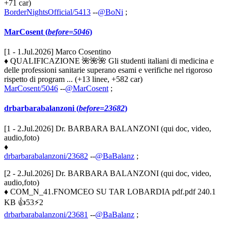
+71 car)
BorderNightsOfficial/5413
--
@BoNi
;
MarCosent (
before=5046
)
[1 - 1.Jul.2026] Marco Cosentino
♦ QUALIFICAZIONE 🌺🌺🌺 Gli studenti italiani di medicina e
delle professioni sanitarie superano esami e verifiche nel rigoroso
rispetto di program ... (+13 linee, +582 car)
MarCosent/5046
--
@MarCosent
;
drbarbarabalanzoni (
before=23682
)
[1 - 2.Jul.2026] Dr. BARBARA BALANZONI (qui doc, video,
audio,foto)
♦
drbarbarabalanzoni/23682
--
@BaBalanz
;
[2 - 2.Jul.2026] Dr. BARBARA BALANZONI (qui doc, video,
audio,foto)
♦ COM_N_41.FNOMCEO SU TAR LOBARDIA pdf.pdf 240.1
KB 👍53⚡2
drbarbarabalanzoni/23681
--
@BaBalanz
;