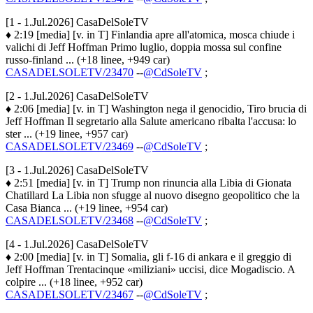
[1 - 1.Jul.2026] CasaDelSoleTV
♦ 2:19 [media] [v. in T] Finlandia apre all'atomica, mosca chiude i
valichi di Jeff Hoffman Primo luglio, doppia mossa sul confine
russo-finland ... (+18 linee, +949 car)
CASADELSOLETV/23470
--
@CdSoleTV
;
[2 - 1.Jul.2026] CasaDelSoleTV
♦ 2:06 [media] [v. in T] Washington nega il genocidio, Tiro brucia di
Jeff Hoffman Il segretario alla Salute americano ribalta l'accusa: lo
ster ... (+19 linee, +957 car)
CASADELSOLETV/23469
--
@CdSoleTV
;
[3 - 1.Jul.2026] CasaDelSoleTV
♦ 2:51 [media] [v. in T] Trump non rinuncia alla Libia di Gionata
Chatillard La Libia non sfugge al nuovo disegno geopolitico che la
Casa Bianca ... (+19 linee, +954 car)
CASADELSOLETV/23468
--
@CdSoleTV
;
[4 - 1.Jul.2026] CasaDelSoleTV
♦ 2:00 [media] [v. in T] Somalia, gli f-16 di ankara e il greggio di
Jeff Hoffman Trentacinque «miliziani» uccisi, dice Mogadiscio. A
colpire ... (+18 linee, +952 car)
CASADELSOLETV/23467
--
@CdSoleTV
;