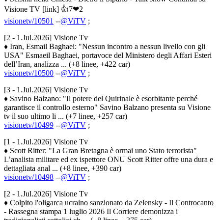
Visione TV [link] 👍7❤2
visionetv/10501
--
@ViTV
;
[2 - 1.Jul.2026] Visione Tv
♦ Iran, Esmail Baghaei: "Nessun incontro a nessun livello con gli
USA" Esmaeil Baghaei, portavoce del Ministero degli Affari Esteri
dell’Iran, analizza ... (+8 linee, +422 car)
visionetv/10500
--
@ViTV
;
[3 - 1.Jul.2026] Visione Tv
♦ Savino Balzano: "Il potere del Quirinale è esorbitante perché
garantisce il controllo esterno" Savino Balzano presenta su Visione
tv il suo ultimo li ... (+7 linee, +257 car)
visionetv/10499
--
@ViTV
;
[1 - 1.Jul.2026] Visione Tv
♦ Scott Ritter: "La Gran Bretagna è ormai uno Stato terrorista"
L’analista militare ed ex ispettore ONU Scott Ritter offre una dura e
dettagliata anal ... (+8 linee, +390 car)
visionetv/10498
--
@ViTV
;
[2 - 1.Jul.2026] Visione Tv
♦ Colpito l'oligarca ucraino sanzionato da Zelensky - Il Controcanto
- Rassegna stampa 1 luglio 2026 Il Corriere demonizza i