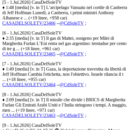
[5 - 1.Jul.2026] CasaDelSoleTV
♦ 1:48 [media] [v. in T] L’arcipelago Vanuatu nel cortile di Canberra
di Jeff Hoffman Lunedì, a Canberra, i primi ministri Anthony
Albanese e ... (+19 linee, +958 car)
CASADELSOLETV/23466
--
@CdSoleTV
;
[6 - 1.Jul.2026] CasaDelSoleTV
♦ 2:35 [media] [v. in T] Il gas di Mattei, ossigeno per Milei di
Margherita Furlan L’Eni entra nel gas argentino: trentadue per cento
di tre g ... (+18 linee, +961 car)
CASADELSOLETV/23465
--
@CdSoleTV
;
[7 - 1.Jul.2026] CasaDelSoleTV
♦ 1:49 [media] [v. in T] Gaza, la deportazione travestita da libertà di
Jeff Hoffman Cambia l'etichetta, non l'obiettivo. Israele rilancia il t
... (+18 linee, +955 car)
CASADELSOLETV/23464
--
@CdSoleTV
;
[8 - 1.Jul.2026] CasaDelSoleTV
♦ 2:09 [media] [v. in T] Il missile che divide i BRICS di Margherita
Furlan Gli Emirati Arabi Uniti e l’India stringono i tempi. A maggio,
men ... (+19 linee, +971 car)
CASADELSOLETV/23463
--
@CdSoleTV
;
[9 - 1.Jul.2026] CasaDelSoleTV