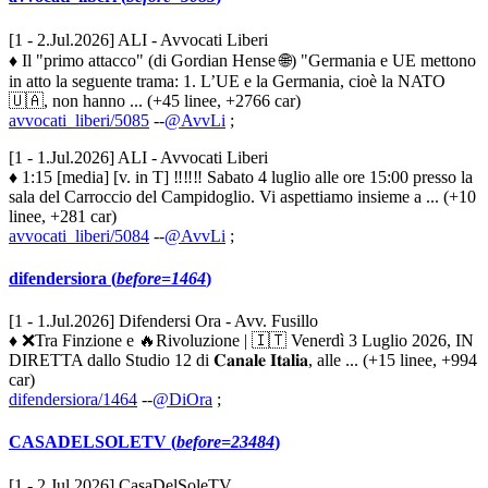
[1 - 2.Jul.2026] ALI - Avvocati Liberi
♦ Il "primo attacco" (di Gordian Hense 🌐) "Germania e UE mettono
in atto la seguente trama: 1. L’UE e la Germania, cioè la NATO
🇺🇦, non hanno ... (+45 linee, +2766 car)
avvocati_liberi/5085
--
@AvvLi
;
[1 - 1.Jul.2026] ALI - Avvocati Liberi
♦ 1:15 [media] [v. in T] ‼️‼️‼️ Sabato 4 luglio alle ore 15:00 presso la
sala del Carroccio del Campidoglio. Vi aspettiamo insieme a ... (+10
linee, +281 car)
avvocati_liberi/5084
--
@AvvLi
;
difendersiora (
before=1464
)
[1 - 1.Jul.2026] Difendersi Ora - Avv. Fusillo
♦ ❌Tra Finzione e 🔥Rivoluzione | 🇮🇹 Venerdì 3 Luglio 2026, IN
DIRETTA dallo Studio 12 di 𝐂𝐚𝐧𝐚𝐥𝐞 𝐈𝐭𝐚𝐥𝐢𝐚, alle ... (+15 linee, +994
car)
difendersiora/1464
--
@DiOra
;
CASADELSOLETV (
before=23484
)
[1 - 2.Jul.2026] CasaDelSoleTV