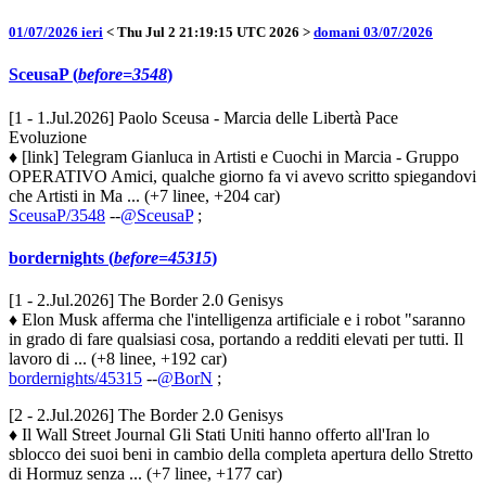
01/07/2026 ieri
< Thu Jul 2 21:19:15 UTC 2026 >
domani 03/07/2026
SceusaP (
before=3548
)
[1 - 1.Jul.2026] Paolo Sceusa - Marcia delle Libertà Pace
Evoluzione
♦ [link] Telegram Gianluca in Artisti e Cuochi in Marcia - Gruppo
OPERATIVO Amici, qualche giorno fa vi avevo scritto spiegandovi
che Artisti in Ma ... (+7 linee, +204 car)
SceusaP/3548
--
@SceusaP
;
bordernights (
before=45315
)
[1 - 2.Jul.2026] The Border 2.0 Genisys
♦ Elon Musk afferma che l'intelligenza artificiale e i robot "saranno
in grado di fare qualsiasi cosa, portando a redditi elevati per tutti. Il
lavoro di ... (+8 linee, +192 car)
bordernights/45315
--
@BorN
;
[2 - 2.Jul.2026] The Border 2.0 Genisys
♦ Il Wall Street Journal Gli Stati Uniti hanno offerto all'Iran lo
sblocco dei suoi beni in cambio della completa apertura dello Stretto
di Hormuz senza ... (+7 linee, +177 car)