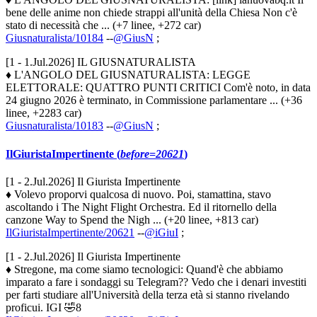
bene delle anime non chiede strappi all'unità della Chiesa Non c'è
stato di necessità che ... (+7 linee, +272 car)
Giusnaturalista/10184
--
@GiusN
;
[1 - 1.Jul.2026] IL GIUSNATURALISTA
♦ L'ANGOLO DEL GIUSNATURALISTA: LEGGE
ELETTORALE: QUATTRO PUNTI CRITICI Com'è noto, in data
24 giugno 2026 è terminato, in Commissione parlamentare ... (+36
linee, +2283 car)
Giusnaturalista/10183
--
@GiusN
;
IlGiuristaImpertinente (
before=20621
)
[1 - 2.Jul.2026] Il Giurista Impertinente
♦ Volevo proporvi qualcosa di nuovo. Poi, stamattina, stavo
ascoltando i The Night Flight Orchestra. Ed il ritornello della
canzone Way to Spend the Nigh ... (+20 linee, +813 car)
IlGiuristaImpertinente/20621
--
@iGiuI
;
[1 - 2.Jul.2026] Il Giurista Impertinente
♦ Stregone, ma come siamo tecnologici: Quand'è che abbiamo
imparato a fare i sondaggi su Telegram?? Vedo che i denari investiti
per farti studiare all'Università della terza età si stanno rivelando
proficui. IGI 🤣8