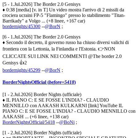
[5 - 1.Jul.2026] The Border 2.0 Genisys
♦ 0:38 [media] [v. in T] Un video mostra l'arrivo di 2 missili da
crociera ucraini FP-5 "Flamingo" presso lo stabilimento "Titan-
Barrikady" a Volgo ... (+8 linee, +167 car)
bordernights/45300
--
@BorN
;
[6 - 1.Jul.2026] The Border 2.0 Genisys
♦ Secondo il decreto, il governo russo ha chiuso diversi valichi di
frontiera con la Lettonia, la Finlandia e l'Estonia. 👉NON
CLICCATE SUI LINK NEI COMMENTI @The border 2.0
Genisys 👍2
bordernights/45299
--
@BorN
;
BorderNightsOfficial (
before=5418
)
[1 - 2.Jul.2026] Border Nights (ufficiale)
♦ IL PIANO C: E SE FOSSE L'INDIA? - CLAUDIO
MENNILLO con AAKASH KULKARNI [link] YouTube IL
PIANO C: E SE FOSSE L'INDIA? - CLAUDIO MENNILLO con
AAKASH ... (+6 linee, +138 car)
BorderNightsOfficial/5418
--
@BoNi
;
[1 - 2.Jul.2026] Border Nights (ufficiale)