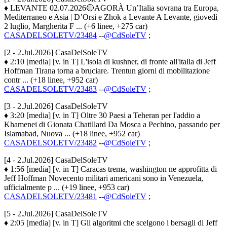
♦ LEVANTE 02.07.2026🔴AGORÀ Un’Italia sovrana tra Europa,
Mediterraneo e Asia | D’Orsi e Zhok a Levante A Levante, giovedì
2 luglio, Margherita F ... (+6 linee, +275 car)
CASADELSOLETV/23484
--
@CdSoleTV
;
[2 - 2.Jul.2026] CasaDelSoleTV
♦ 2:10 [media] [v. in T] L'isola di kushner, di fronte all'italia di Jeff
Hoffman Tirana torna a bruciare. Trentun giorni di mobilitazione
contr ... (+18 linee, +952 car)
CASADELSOLETV/23483
--
@CdSoleTV
;
[3 - 2.Jul.2026] CasaDelSoleTV
♦ 3:20 [media] [v. in T] Oltre 30 Paesi a Teheran per l'addio a
Khamenei di Gionata Chatillard Da Mosca a Pechino, passando per
Islamabad, Nuova ... (+18 linee, +952 car)
CASADELSOLETV/23482
--
@CdSoleTV
;
[4 - 2.Jul.2026] CasaDelSoleTV
♦ 1:56 [media] [v. in T] Caracas trema, washington ne approfitta di
Jeff Hoffman Novecento militari americani sono in Venezuela,
ufficialmente p ... (+19 linee, +953 car)
CASADELSOLETV/23481
--
@CdSoleTV
;
[5 - 2.Jul.2026] CasaDelSoleTV
♦ 2:05 [media] [v. in T] Gli algoritmi che scelgono i bersagli di Jeff