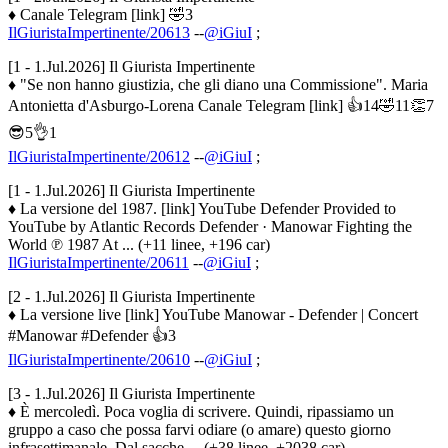
♦ Canale Telegram [link] 🤣3
IlGiuristaImpertinente/20613
--
@iGiuI
;
[1 - 1.Jul.2026] Il Giurista Impertinente
♦ "Se non hanno giustizia, che gli diano una Commissione". Maria
Antonietta d'Asburgo-Lorena Canale Telegram [link] 👍14🤣11👏7
😎5👌1
IlGiuristaImpertinente/20612
--
@iGiuI
;
[1 - 1.Jul.2026] Il Giurista Impertinente
♦ La versione del 1987. [link] YouTube Defender Provided to
YouTube by Atlantic Records Defender · Manowar Fighting the
World ℗ 1987 At ... (+11 linee, +196 car)
IlGiuristaImpertinente/20611
--
@iGiuI
;
[2 - 1.Jul.2026] Il Giurista Impertinente
♦ La versione live [link] YouTube Manowar - Defender | Concert
#Manowar #Defender 👍3
IlGiuristaImpertinente/20610
--
@iGiuI
;
[3 - 1.Jul.2026] Il Giurista Impertinente
♦ È mercoledì. Poca voglia di scrivere. Quindi, ripassiamo un
gruppo a caso che possa farvi odiare (o amare) questo giorno
infrasettimanale. Dal sacche ... (+38 linee, +2038 car)