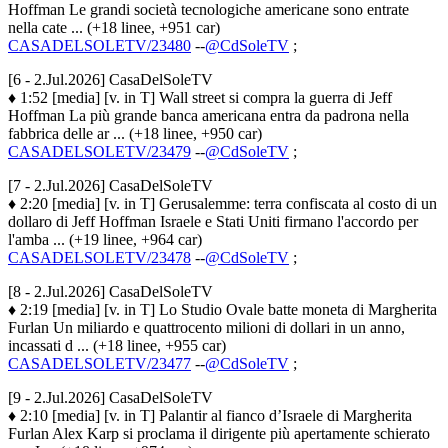
Hoffman Le grandi società tecnologiche americane sono entrate
nella cate ... (+18 linee, +951 car)
CASADELSOLETV/23480
--
@CdSoleTV
;
[6 - 2.Jul.2026] CasaDelSoleTV
♦ 1:52 [media] [v. in T] Wall street si compra la guerra di Jeff
Hoffman La più grande banca americana entra da padrona nella
fabbrica delle ar ... (+18 linee, +950 car)
CASADELSOLETV/23479
--
@CdSoleTV
;
[7 - 2.Jul.2026] CasaDelSoleTV
♦ 2:20 [media] [v. in T] Gerusalemme: terra confiscata al costo di un
dollaro di Jeff Hoffman Israele e Stati Uniti firmano l'accordo per
l'amba ... (+19 linee, +964 car)
CASADELSOLETV/23478
--
@CdSoleTV
;
[8 - 2.Jul.2026] CasaDelSoleTV
♦ 2:19 [media] [v. in T] Lo Studio Ovale batte moneta di Margherita
Furlan Un miliardo e quattrocento milioni di dollari in un anno,
incassati d ... (+18 linee, +955 car)
CASADELSOLETV/23477
--
@CdSoleTV
;
[9 - 2.Jul.2026] CasaDelSoleTV
♦ 2:10 [media] [v. in T] Palantir al fianco d’Israele di Margherita
Furlan Alex Karp si proclama il dirigente più apertamente schierato