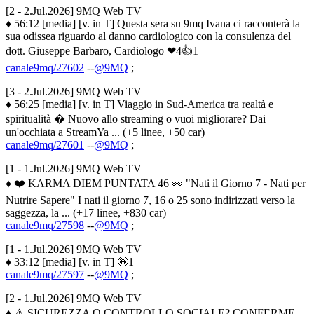
[2 - 2.Jul.2026] 9MQ Web TV
♦ 56:12 [media] [v. in T] Questa sera su 9mq Ivana ci racconterà la
sua odissea riguardo al danno cardiologico con la consulenza del
dott. Giuseppe Barbaro, Cardiologo ❤4👍1
canale9mq/27602
--
@9MQ
;
[3 - 2.Jul.2026] 9MQ Web TV
♦ 56:25 [media] [v. in T] Viaggio in Sud-America tra realtà e
spiritualità � Nuovo allo streaming o vuoi migliorare? Dai
un'occhiata a StreamYa ... (+5 linee, +50 car)
canale9mq/27601
--
@9MQ
;
[1 - 1.Jul.2026] 9MQ Web TV
♦ ❤️ KARMA DIEM PUNTATA 46 👀 "Nati il Giorno 7 - Nati per
Nutrire Sapere" ​I nati il giorno 7, 16 o 25 sono indirizzati verso la
saggezza, la ... (+17 linee, +830 car)
canale9mq/27598
--
@9MQ
;
[1 - 1.Jul.2026] 9MQ Web TV
♦ 33:12 [media] [v. in T] 🤪1
canale9mq/27597
--
@9MQ
;
[2 - 1.Jul.2026] 9MQ Web TV
♦ ⚠️ SICUREZZA O CONTROLLO SOCIALE? CONFERME