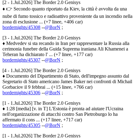
[2 - 1.Jul.2026] The Border 2.0 Genisys
♦ 👉 Secondo quanto riportato da Kiev, la città è avvolta da una
nube di fumo tossico e radioattivo proveniente da un incendio nella
zona di esclusione ... (+7 linee, +406 car)
bordernights/45308
--
@BorN
;
[3 - 1.Jul.2026] The Border 2.0 Genisys
♦ Medvedev si sta recando in Iran per rappresentare la Russia alla
cerimonia funebre della Guida Suprema iraniana Ali Khamenei a
Teheran ha dichiarato l' ... (+7 linee, +177 car)
bordernights/45307
--
@BorN
;
[4 - 1.Jul.2026] The Border 2.0 Genisys
♦ Documento del Dipartimento di Stato, dell'impegno assunto dal
Segretario di Stato americano James Baker nei confronti di Michail
Gorbaciov il 9 febbrai ... (+15 linee, +766 car)
bordernights/45306
--
@BorN
;
[1 - 1.Jul.2026] The Border 2.0 Genisys
♦ 1:28 [media] [v. in T] L'Estonia è pronta ad aiutare l'Ucraina
nell'organizzazione di attacchi contro San Pietroburgo lo ha
affermato il cons ... (+17 linee, +717 car)
bordernights/45305
--
@BorN
;
[1 - 1.Jul.2026] The Border 2.0 Genisys