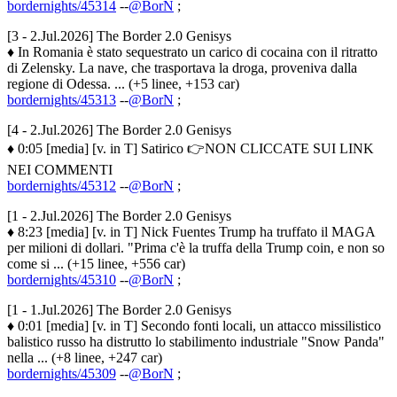
bordernights/45314
--
@BorN
;
[3 - 2.Jul.2026] The Border 2.0 Genisys
♦ In Romania è stato sequestrato un carico di cocaina con il ritratto
di Zelensky. La nave, che trasportava la droga, proveniva dalla
regione di Odessa. ... (+5 linee, +153 car)
bordernights/45313
--
@BorN
;
[4 - 2.Jul.2026] The Border 2.0 Genisys
♦ 0:05 [media] [v. in T] Satirico 👉NON CLICCATE SUI LINK
NEI COMMENTI
bordernights/45312
--
@BorN
;
[1 - 2.Jul.2026] The Border 2.0 Genisys
♦ 8:23 [media] [v. in T] Nick Fuentes Trump ha truffato il MAGA
per milioni di dollari. "Prima c'è la truffa della Trump coin, e non so
come si ... (+15 linee, +556 car)
bordernights/45310
--
@BorN
;
[1 - 1.Jul.2026] The Border 2.0 Genisys
♦ 0:01 [media] [v. in T] Secondo fonti locali, un attacco missilistico
balistico russo ha distrutto lo stabilimento industriale "Snow Panda"
nella ... (+8 linee, +247 car)
bordernights/45309
--
@BorN
;