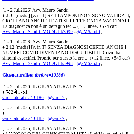
[1 - 2.Jul.2026] Avv. Mauro Sandri
♦ 3:01 [media] [v. in T] SE I TAMPONI NON SONO VALIDATI,
CROLLANO ANCHE I DATI SULL’EFFICACIA VACCINALE
La diagnostica non è un dettaglio tec ... (+13 linee, +574 car)
Avv_Mauro_Sandri_MODULI/3999
--
@aMSandri
;
[1 - 1.Jul.2026] Avv. Mauro Sandri
♦ 2:12 [media] [v. in T] SENZA DIAGNOSI CERTE, ANCHE I
NUMERI COVID DIVENTANO DISCUTIBILI Il Covid ha
sintomi aspecifici. Proprio per questo la pre ... (+12 linee, +549 car)
Avv_Mauro_Sandri_MODULI/3998
--
@aMSandri
;
Giusnaturalista (
before=10186
)
[1 - 2.Jul.2026] IL GIUSNATURALISTA
♦ 🤣2🗿1🦄1
Giusnaturalista/10186
--
@GiusN
;
[1 - 2.Jul.2026] IL GIUSNATURALISTA
♦
Giusnaturalista/10185
--
@GiusN
;
[1 - 2.Jul.2026] IL GIUSNATURALISTA
♦ L'ANGOLO DEL GIUSNATURALISTA: [link] lanuovabq.it Il