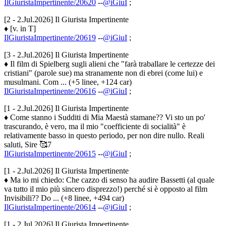
IlGiuristaImpertinente/20620
--
@iGiuI
;
[2 - 2.Jul.2026] Il Giurista Impertinente
♦ [v. in T]
IlGiuristaImpertinente/20619
--
@iGiuI
;
[3 - 2.Jul.2026] Il Giurista Impertinente
♦ Il film di Spielberg sugli alieni che "farà traballare le certezze dei
cristiani" (parole sue) ma stranamente non di ebrei (come lui) e
musulmani. Com ... (+5 linee, +124 car)
IlGiuristaImpertinente/20616
--
@iGiuI
;
[1 - 2.Jul.2026] Il Giurista Impertinente
♦ Come stanno i Sudditi di Mia Maestà stamane?? Vi sto un po'
trascurando, è vero, ma il mio "coefficiente di socialità" è
relativamente basso in questo periodo, per non dire nullo. Reali
saluti, Sire 🥰7
IlGiuristaImpertinente/20615
--
@iGiuI
;
[1 - 2.Jul.2026] Il Giurista Impertinente
♦ Ma io mi chiedo: Che cazzo di senso ha audire Bassetti (al quale
va tutto il mio più sincero disprezzo!) perché si è opposto al film
Invisibili?? Do ... (+8 linee, +494 car)
IlGiuristaImpertinente/20614
--
@iGiuI
;
[1 - 2.Jul.2026] Il Giurista Impertinente