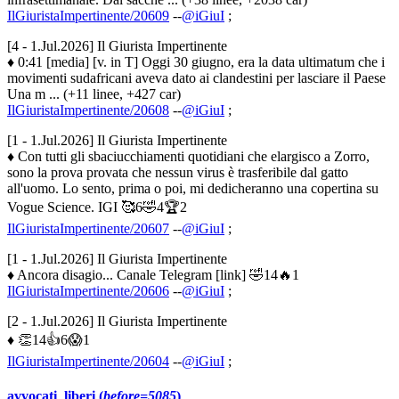
IlGiuristaImpertinente/20609
--
@iGiuI
;
[4 - 1.Jul.2026] Il Giurista Impertinente
♦ 0:41 [media] [v. in T] Oggi 30 giugno, era la data ultimatum che i
movimenti sudafricani aveva dato ai clandestini per lasciare il Paese
Una m ... (+11 linee, +427 car)
IlGiuristaImpertinente/20608
--
@iGiuI
;
[1 - 1.Jul.2026] Il Giurista Impertinente
♦ Con tutti gli sbaciucchiamenti quotidiani che elargisco a Zorro,
sono la prova provata che nessun virus è trasferibile dal gatto
all'uomo. Lo sento, prima o poi, mi dedicheranno una copertina su
Vogue Science. IGI 🥰6🤣4🏆2
IlGiuristaImpertinente/20607
--
@iGiuI
;
[1 - 1.Jul.2026] Il Giurista Impertinente
♦ Ancora disagio... Canale Telegram [link] 🤣14🔥1
IlGiuristaImpertinente/20606
--
@iGiuI
;
[2 - 1.Jul.2026] Il Giurista Impertinente
♦ 👏14👍6😱1
IlGiuristaImpertinente/20604
--
@iGiuI
;
avvocati_liberi (
before=5085
)