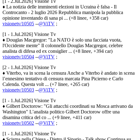
[1 - 2.Jul.2026] Visione Tv
♦ La notizia delle imminenti elezioni in Ucraina è falsa - Il
Controcanto - 2 luglio 2026 Repubblica manipola la pubblica
opinione inventando di sana pi ... (+8 linee, +358 car)
visionetv/10505
--
@ViTV
;
[1 - 1.Jul.2026] Visione Tv
♦ Douglas Macgregor: "La NATO è solo una facciata vuota,
l'Occidente mente" Il colonnello Douglas Macgregor, celebre
analista di difesa ed ex consiglier ... (+8 linee, +394 car)
visionetv/10504
--
@ViTV
;
[2 - 1.Jul.2026] Visione Tv
♦ Viterbo, va in scena la censura Anche a Viterbo è andato in scena
l’ennesimo tentativo di censura marcata Pina Picierno e Carlo
Calenda. Questa volt ... (+7 linee, +265 car)
visionetv/10503
--
@ViTV
;
[1 - 1.Jul.2026] Visione Tv
♦ Gilbert Doctorow: "Gli attacchi coordinati su Mosca arrivano da
Washington" L’analista politico Gilbert Doctorow offre una
disamina critica del co ... (+9 linee, +411 car)
visionetv/10502
--
@ViTV
;
[1 - 1.Jul.2026] Visione Tv
♦ Scisma nella Chiesa - Dietro il Sipario - Talk show Continua su