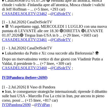
♦ CasaDelSoleTG 01.07.26 🔴 Helsinki apre all’atomica, Mosca
chiude i valichi -Finlandia apre all’atomica, Mosca chiude i valichi
di Jeff Hoffman – ... (+5 linee, +293 car)
CASADELSOLETV/23462
--
@CdSoleTV
;
[1 - 1.Jul.2026] CasaDelSoleTV
♦ 📆 Vi aspettiamo oggi, MERCOLEDI 1 LUGLIO con una nuova
puntata di LEVANTE alle ore 18.30 🔴DIRETTA 🔴LEVANTE
01.07.2026🔴 Tregua Iran-USA in b ... (+29 linee, +1603 car)
CASADELSOLETV/23461
--
@CdSoleTV
;
[1 - 1.Jul.2026] CasaDelSoleTV
♦ Lukashenko da Putin e Xi: cosa succede alla Bielorussia? 🌍
Dopo un riservatissimo vertice di due giorni con Vladimir Putin a
Valdai, il presidente b ... (+7 linee, +309 car)
CASADELSOLETV/23460
--
@CdSoleTV
;
IVDPandora (
before=2690
)
[1 - 2.Jul.2026] Il Vaso di Pandora
♦ Iran, le conseguenze strategiche internazionali; riprende il dibattito
sulle basi USA - Marcello Foa La crisi in Iran, pur ancora in pieno
corso, possi ... (+15 linee, +817 car)
IVDPandora/2690
--
@IVdPan
;