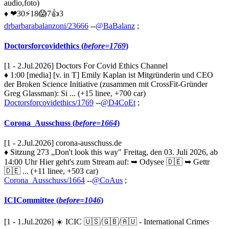
audio,foto)
♦ ❤30⚡18😱7👍3
drbarbarabalanzoni/23666
--
@BaBalanz
;
Doctorsforcovidethics (
before=1769
)
[1 - 2.Jul.2026] Doctors For Covid Ethics Channel
♦ 1:00 [media] [v. in T] Emily Kaplan ist Mitgründerin und CEO
der Broken Science Initiative (zusammen mit CrossFit-Gründer
Greg Glassman): Si ... (+15 linee, +700 car)
Doctorsforcovidethics/1769
--
@D4CoEt
;
Corona_Ausschuss (
before=1664
)
[1 - 2.Jul.2026] corona-ausschuss.de
♦ Sitzung 273 „Don't look this way" Freitag, den 03. Juli 2026, ab
14:00 Uhr Hier geht's zum Stream auf: ➥ Odysee 🇩🇪 ➥ Gettr
🇩🇪 ... (+11 linee, +503 car)
Corona_Ausschuss/1664
--
@CoAus
;
ICICommittee (
before=1046
)
[1 - 1.Jul.2026] ☀️ ICIC 🇺🇸/🇬🇧/🇦🇺 - International Crimes