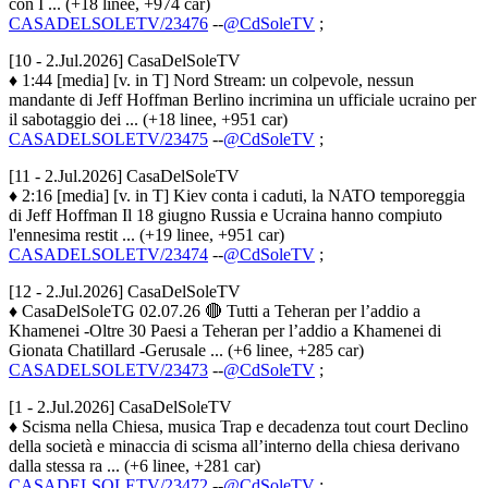
con I ... (+18 linee, +974 car)
CASADELSOLETV/23476
--
@CdSoleTV
;
[10 - 2.Jul.2026] CasaDelSoleTV
♦ 1:44 [media] [v. in T] Nord Stream: un colpevole, nessun
mandante di Jeff Hoffman Berlino incrimina un ufficiale ucraino per
il sabotaggio dei ... (+18 linee, +951 car)
CASADELSOLETV/23475
--
@CdSoleTV
;
[11 - 2.Jul.2026] CasaDelSoleTV
♦ 2:16 [media] [v. in T] Kiev conta i caduti, la NATO temporeggia
di Jeff Hoffman Il 18 giugno Russia e Ucraina hanno compiuto
l'ennesima restit ... (+19 linee, +951 car)
CASADELSOLETV/23474
--
@CdSoleTV
;
[12 - 2.Jul.2026] CasaDelSoleTV
♦ CasaDelSoleTG 02.07.26 🔴 Tutti a Teheran per l’addio a
Khamenei -Oltre 30 Paesi a Teheran per l’addio a Khamenei di
Gionata Chatillard -Gerusale ... (+6 linee, +285 car)
CASADELSOLETV/23473
--
@CdSoleTV
;
[1 - 2.Jul.2026] CasaDelSoleTV
♦ Scisma nella Chiesa, musica Trap e decadenza tout court Declino
della società e minaccia di scisma all’interno della chiesa derivano
dalla stessa ra ... (+6 linee, +281 car)
CASADELSOLETV/23472
--
@CdSoleTV
;