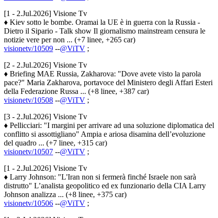
[1 - 2.Jul.2026] Visione Tv
♦ Kiev sotto le bombe. Oramai la UE è in guerra con la Russia -
Dietro il Sipario - Talk show Il giornalismo mainstream censura le
notizie vere per non ... (+7 linee, +265 car)
visionetv/10509
--
@ViTV
;
[2 - 2.Jul.2026] Visione Tv
♦ Briefing MAE Russia, Zakharova: "Dove avete visto la parola
pace?" Maria Zakharova, portavoce del Ministero degli Affari Esteri
della Federazione Russa ... (+8 linee, +387 car)
visionetv/10508
--
@ViTV
;
[3 - 2.Jul.2026] Visione Tv
♦ Pellicciari: "I margini per arrivare ad una soluzione diplomatica del
conflitto si assottigliano" Ampia e ariosa disamina dell’evoluzione
del quadro ... (+7 linee, +315 car)
visionetv/10507
--
@ViTV
;
[1 - 2.Jul.2026] Visione Tv
♦ Larry Johnson: "L'Iran non si fermerà finché Israele non sarà
distrutto" L’analista geopolitico ed ex funzionario della CIA Larry
Johnson analizza ... (+8 linee, +375 car)
visionetv/10506
--
@ViTV
;