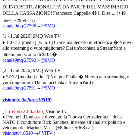
DI INCOSTITUZIONALITÀ DA PARTE DEL MASSIMARIO
DELLA CASSAZIONE❗️ Francesco Cappello 🔴 Il Dise ... (+49
linee, +2969 car)
canale9mq/27596
--
@9MQ
;
[1 - 1.Jul.2026] 9MQ Web TV
♦ 1:07:13 [media] [v. in T] Come mantenerlo in efficienza � Nuovo
allo streaming o vuoi migliorare? Dai un'occhiata a StreamYard e
ottieni uno sconto di $10! �
canale9mq/27592
--
@9MQ
;
[2 - 1.Jul.2026] 9MQ Web TV
♦ 57:32 [media] [v. in T] Noi per l'Italia � Nuovo allo streaming o
vuoi migliorare? Dai un'occhiata a StreamYard e
canale9mq/27591
--
@9MQ
;
visionetv (
before=10510
)
[
1 -(ovon) 2.Jul.2026
] Visione Tv
♦ Perché il Donbass è diventato la "nuova Gerusalemme" della
NATO Il conduttore Rick Sanchez, insieme all’analista politico e
veterano dei Marines Ma ... (+8 linee, +368 car)
visionetv/10510
--
@ViTV
;