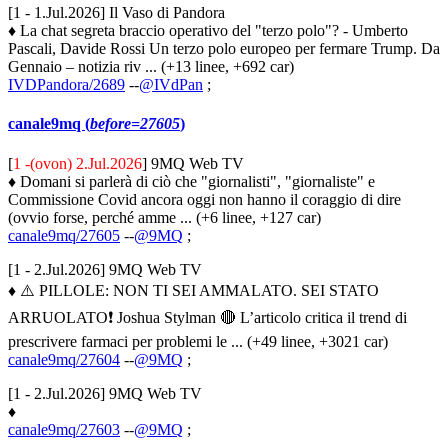
[1 - 1.Jul.2026] Il Vaso di Pandora
♦ La chat segreta braccio operativo del "terzo polo"? - Umberto
Pascali, Davide Rossi Un terzo polo europeo per fermare Trump. Da
Gennaio – notizia riv ... (+13 linee, +692 car)
IVDPandora/2689
--
@IVdPan
;
canale9mq (
before=27605
)
[
1 -(ovon) 2.Jul.2026
] 9MQ Web TV
♦ Domani si parlerà di ciò che "giornalisti", "giornaliste" e
Commissione Covid ancora oggi non hanno il coraggio di dire
(ovvio forse, perché amme ... (+6 linee, +127 car)
canale9mq/27605
--
@9MQ
;
[1 - 2.Jul.2026] 9MQ Web TV
♦ ⚠️ PILLOLE: NON TI SEI AMMALATO. SEI STATO
ARRUOLATO❗️ Joshua Stylman 🔴 L’articolo critica il trend di
prescrivere farmaci per problemi le ... (+49 linee, +3021 car)
canale9mq/27604
--
@9MQ
;
[1 - 2.Jul.2026] 9MQ Web TV
♦
canale9mq/27603
--
@9MQ
;