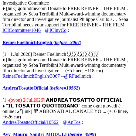
Investigative Committee
♦ [link] gofundme.com Donate to FREE REINER - THE FILM ,
organized by Seba Terribilini Multi-award-winning documentary
film director and investigative journalist Philippe Carillo a… Seba
Terribilini needs your support for FREE REINER - THE FILM
ICICommittee/1046
--
@ICInvCo
;
ReinerFuellmichEnglish (
before=3067
)
[1 - 1.Jul.2026] Reiner Fuellmich 🇺🇸/🇬🇧/🇦🇺
♦ [link] gofundme.com Donate to FREE REINER - THE FILM ,
organized by Seba Terribilini Multi-award-winning documentary
film director and investigative ... (+5 linee, +118 car)
ReinerFuellmichEnglish/3067
--
@RFuellmich
;
AndreaTosattoOfficial (
before=10562
)
[
1 -(ovon) 2.Jul.2026
] 𝗔𝗡𝗗𝗥𝗘𝗔 𝗧𝗢𝗦𝗔𝗧𝗧𝗢 𝗢𝗙𝗙𝗜𝗖𝗜𝗔𝗟
♦ "𝗜𝗟 𝗧𝗢𝗦𝗔𝗧𝗧𝗢 𝗤𝗨𝗢𝗧𝗜𝗗𝗜𝗔𝗡𝗢" come ogni giovedì è
online! 🔗[link] 🎁 ABBONATI AL CANALE YO ... (+16 linee,
+626 car)
AndreaTosattoOfficial/10562
--
@AnTos
;
Avv_Mauro_Sandri_MODULI (
before=3999
)