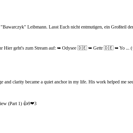
awarczyk" Leibmann. Lasst Euch nicht entmutigen, ein Großteil der Ar
r Hier geht's zum Stream auf: ➥ Odysee 🇩🇪 ➥ Gettr 🇩🇪 ➥ Yo ... (+
e and clarity became a quiet anchor in my life. His work helped me see 
rview (Part 1) 👍9❤3