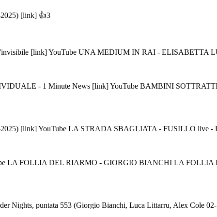
025) [link] 👍3
ibile [link] YouTube UNA MEDIUM IN RAI - ELISABETTA LUPANO - 
UALE - 1 Minute News [link] YouTube BAMBINI SOTTRATTI
5) [link] YouTube LA STRADA SBAGLIATA - FUSILLO live - Puntata
e LA FOLLIA DEL RIARMO - GIORGIO BIANCHI LA FOLLIA DEL R
ghts, puntata 553 (Giorgio Bianchi, Luca Littarru, Alex Cole 02-12-