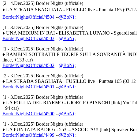
[2 - 4.Dec.2025] Border Nights (ufficiale)
♦ LA STRADA SBAGLIATA - FUSILLO live - Puntata 165 (03-12-2
BorderNightsOfficial/4504
--
@BoNi
;
[1 - 3.Dec.2025] Border Nights (ufficiale)
♦ UNA MEDIUM IN RAI - ELISABETTA LUPANO - Sguardi sull'invis
BorderNightsOfficial/4503
--
@BoNi
;
[1 - 3.Dec.2025] Border Nights (ufficiale)
♦ BAMBINI SOTTRATTI E TEORIE SULLA SOVRANITÀ INDIVID
linee, +133 car)
BorderNightsOfficial/4502
--
@BoNi
;
[2 - 3.Dec.2025] Border Nights (ufficiale)
♦ LA STRADA SBAGLIATA - FUSILLO live - Puntata 165 (03-12-202
BorderNightsOfficial/4501
--
@BoNi
;
[1 - 3.Dec.2025] Border Nights (ufficiale)
♦ LA FOLLIA DEL RIARMO - GIORGIO BIANCHI [link] YouTub
+94 car)
BorderNightsOfficial/4500
--
@BoNi
;
[1 - 3.Dec.2025] Border Nights (ufficiale)
♦ LA PUNTATA RADIO n. 553....ASCOLTA!!! [link] Spreaker Border Ni
BorderNightsOfficial/4499
--
@BoNi
;