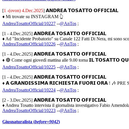
[
1 -(ovon) 4.Dec.2025
] 𝗔𝗡𝗗𝗥𝗘𝗔 𝗧𝗢𝗦𝗔𝗧𝗧𝗢 𝗢𝗙𝗙𝗜𝗖𝗜𝗔𝗟
♦ Mi trovate su INSTAGRAM 👆
AndreaTosattoOfficial/10227
--
@AnTos
;
[1 - 4.Dec.2025] 𝗔𝗡𝗗𝗥𝗘𝗔 𝗧𝗢𝗦𝗔𝗧𝗧𝗢 𝗢𝗙𝗙𝗜𝗖𝗜𝗔𝗟
♦ Ad "Incidente Probatorio" su Canale 122 Fatti Di Nera, mi sono scont
AndreaTosattoOfficial/10226
--
@AnTos
;
[1 - 4.Dec.2025] 𝗔𝗡𝗗𝗥𝗘𝗔 𝗧𝗢𝗦𝗔𝗧𝗧𝗢 𝗢𝗙𝗙𝗜𝗖𝗜𝗔𝗟
♦ 🔴 Come ogni giovedì mattina alle 9.00 torna 𝗜𝗟 𝗧𝗢𝗦𝗔𝗧𝗧𝗢 𝗤𝗨𝗢
AndreaTosattoOfficial/10225
--
@AnTos
;
[1 - 4.Dec.2025] 𝗔𝗡𝗗𝗥𝗘𝗔 𝗧𝗢𝗦𝗔𝗧𝗧𝗢 𝗢𝗙𝗙𝗜𝗖𝗜𝗔𝗟
♦ 𝗔 𝗚𝗥𝗔𝗡𝗗𝗜𝗦𝗦𝗜𝗠𝗔 𝗥𝗜𝗖𝗛𝗜𝗘𝗦𝗧𝗔 𝗙𝗨𝗢𝗥𝗜 𝗢𝗥𝗔 ! 
AndreaTosattoOfficial/10224
--
@AnTos
;
[2 - 3.Dec.2025] 𝗔𝗡𝗗𝗥𝗘𝗔 𝗧𝗢𝗦𝗔𝗧𝗧𝗢 𝗢𝗙𝗙𝗜𝗖𝗜𝗔𝗟
♦ Andrea Tosatto intervista il giornalista investigativo Fabio Amendol
AndreaTosattoOfficial/10223
--
@AnTos
;
Giusnaturalista (
before=9042
)