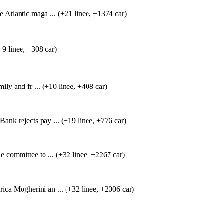
 Atlantic maga ... (+21 linee, +1374 car)
+9 linee, +308 car)
ily and fr ... (+10 linee, +408 car)
nk rejects pay ... (+19 linee, +776 car)
 committee to ... (+32 linee, +2267 car)
ca Mogherini an ... (+32 linee, +2006 car)