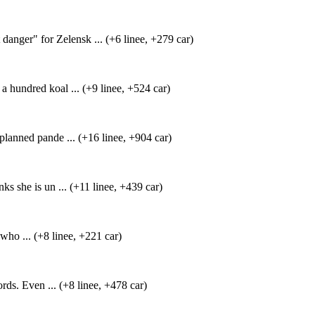
anger" for Zelensk ... (+6 linee, +279 car)
a hundred koal ... (+9 linee, +524 car)
lanned pande ... (+16 linee, +904 car)
 she is un ... (+11 linee, +439 car)
who ... (+8 linee, +221 car)
rds. Even ... (+8 linee, +478 car)