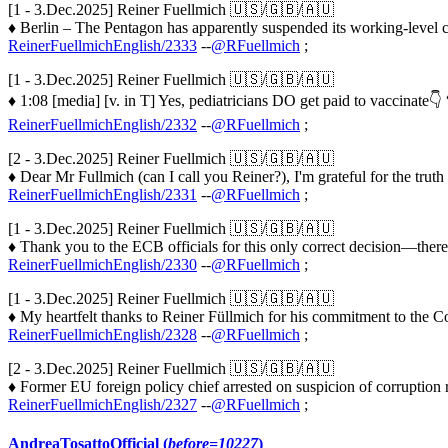
[1 - 3.Dec.2025] Reiner Fuellmich 🇺🇸/🇬🇧/🇦🇺
♦ Berlin – The Pentagon has apparently suspended its working-level c
ReinerFuellmichEnglish/2333
--
@RFuellmich
;
[1 - 3.Dec.2025] Reiner Fuellmich 🇺🇸/🇬🇧/🇦🇺
♦ 1:08 [media] [v. in T] Yes, pediatricians DO get paid to vaccinate👇
ReinerFuellmichEnglish/2332
--
@RFuellmich
;
[2 - 3.Dec.2025] Reiner Fuellmich 🇺🇸/🇬🇧/🇦🇺
♦ Dear Mr Fullmich (can I call you Reiner?), I'm grateful for the truth
ReinerFuellmichEnglish/2331
--
@RFuellmich
;
[1 - 3.Dec.2025] Reiner Fuellmich 🇺🇸/🇬🇧/🇦🇺
♦ Thank you to the ECB officials for this only correct decision—th
ReinerFuellmichEnglish/2330
--
@RFuellmich
;
[1 - 3.Dec.2025] Reiner Fuellmich 🇺🇸/🇬🇧/🇦🇺
♦ My heartfelt thanks to Reiner Füllmich for his commitment to the C
ReinerFuellmichEnglish/2328
--
@RFuellmich
;
[2 - 3.Dec.2025] Reiner Fuellmich 🇺🇸/🇬🇧/🇦🇺
♦ Former EU foreign policy chief arrested on suspicion of corruptio
ReinerFuellmichEnglish/2327
--
@RFuellmich
;
AndreaTosattoOfficial (
before=10227
)