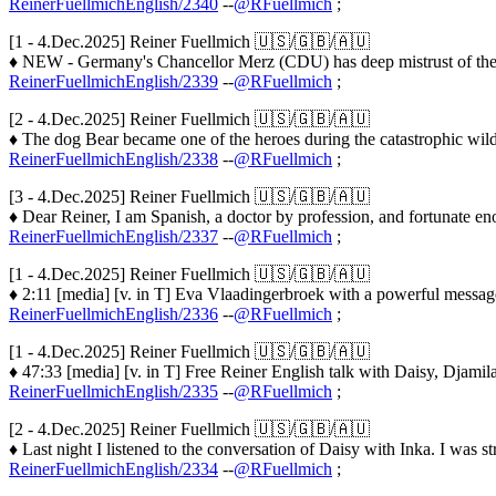
ReinerFuellmichEnglish/2340
--
@RFuellmich
;
[1 - 4.Dec.2025] Reiner Fuellmich 🇺🇸/🇬🇧/🇦🇺
♦ NEW - Germany's Chancellor Merz (CDU) has deep mistrust of the U.
ReinerFuellmichEnglish/2339
--
@RFuellmich
;
[2 - 4.Dec.2025] Reiner Fuellmich 🇺🇸/🇬🇧/🇦🇺
♦ The dog Bear became one of the heroes during the catastrophic wildf
ReinerFuellmichEnglish/2338
--
@RFuellmich
;
[3 - 4.Dec.2025] Reiner Fuellmich 🇺🇸/🇬🇧/🇦🇺
♦ Dear Reiner, I am Spanish, a doctor by profession, and fortunate e
ReinerFuellmichEnglish/2337
--
@RFuellmich
;
[1 - 4.Dec.2025] Reiner Fuellmich 🇺🇸/🇬🇧/🇦🇺
♦ 2:11 [media] [v. in T] Eva Vlaadingerbroek with a powerful messa
ReinerFuellmichEnglish/2336
--
@RFuellmich
;
[1 - 4.Dec.2025] Reiner Fuellmich 🇺🇸/🇬🇧/🇦🇺
♦ 47:33 [media] [v. in T] Free Reiner English talk with Daisy, Djamil
ReinerFuellmichEnglish/2335
--
@RFuellmich
;
[2 - 4.Dec.2025] Reiner Fuellmich 🇺🇸/🇬🇧/🇦🇺
♦ Last night I listened to the conversation of Daisy with Inka. I was s
ReinerFuellmichEnglish/2334
--
@RFuellmich
;