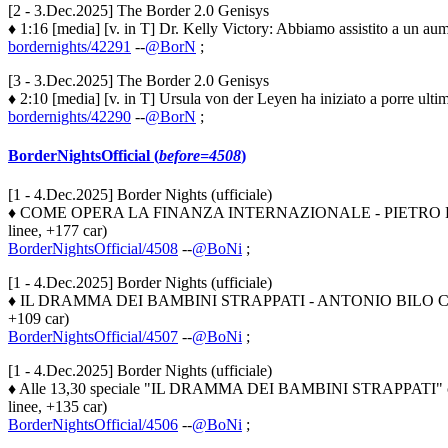
[2 - 3.Dec.2025] The Border 2.0 Genisys
♦ 1:16 [media] [v. in T] Dr. Kelly Victory: Abbiamo assistito a un aum
bordernights/42291
--
@BorN
;
[3 - 3.Dec.2025] The Border 2.0 Genisys
♦ 2:10 [media] [v. in T] Ursula von der Leyen ha iniziato a porre ultim
bordernights/42290
--
@BorN
;
BorderNightsOfficial (
before=4508
)
[1 - 4.Dec.2025] Border Nights (ufficiale)
♦ COME OPERA LA FINANZA INTERNAZIONALE - PIETRO RATTO
linee, +177 car)
BorderNightsOfficial/4508
--
@BoNi
;
[1 - 4.Dec.2025] Border Nights (ufficiale)
♦ IL DRAMMA DEI BAMBINI STRAPPATI - ANTONIO BILO CANEL
+109 car)
BorderNightsOfficial/4507
--
@BoNi
;
[1 - 4.Dec.2025] Border Nights (ufficiale)
♦ Alle 13,30 speciale "IL DRAMMA DEI BAMBINI STRAPPAT
linee, +135 car)
BorderNightsOfficial/4506
--
@BoNi
;