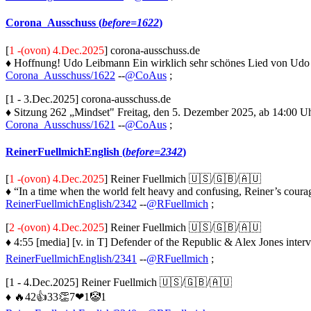
Corona_Ausschuss (
before=1622
)
[
1 -(ovon) 4.Dec.2025
] corona-ausschuss.de
♦ Hoffnung! Udo Leibmann Ein wirklich sehr schönes Lied von Udo "B
Corona_Ausschuss/1622
--
@CoAus
;
[1 - 3.Dec.2025] corona-ausschuss.de
♦ Sitzung 262 „Mindset" Freitag, den 5. Dezember 2025, ab 14:00 Uh
Corona_Ausschuss/1621
--
@CoAus
;
ReinerFuellmichEnglish (
before=2342
)
[
1 -(ovon) 4.Dec.2025
] Reiner Fuellmich 🇺🇸/🇬🇧/🇦🇺
♦ “In a time when the world felt heavy and confusing, Reiner’s courag
ReinerFuellmichEnglish/2342
--
@RFuellmich
;
[
2 -(ovon) 4.Dec.2025
] Reiner Fuellmich 🇺🇸/🇬🇧/🇦🇺
♦ 4:55 [media] [v. in T] Defender of the Republic & Alex Jones inte
ReinerFuellmichEnglish/2341
--
@RFuellmich
;
[1 - 4.Dec.2025] Reiner Fuellmich 🇺🇸/🇬🇧/🇦🇺
♦ 🔥42👍33👏7❤1🤡1