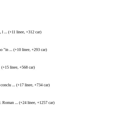
l ... (+11 linee, +312 car)
 "in ... (+10 linee, +293 car)
. (+15 linee, +568 car)
onclu ... (+17 linee, +734 car)
r. Roman ... (+24 linee, +1257 car)