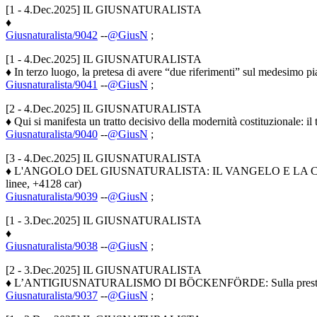
[1 - 4.Dec.2025] IL GIUSNATURALISTA
♦
Giusnaturalista/9042
--
@GiusN
;
[1 - 4.Dec.2025] IL GIUSNATURALISTA
♦ In terzo luogo, la pretesa di avere “due riferimenti” sul medesimo pi
Giusnaturalista/9041
--
@GiusN
;
[2 - 4.Dec.2025] IL GIUSNATURALISTA
♦ Qui si manifesta un tratto decisivo della modernità costituzionale: i
Giusnaturalista/9040
--
@GiusN
;
[3 - 4.Dec.2025] IL GIUSNATURALISTA
♦ L'ANGOLO DEL GIUSNATURALISTA: IL VANGELO E LA CARTA
linee, +4128 car)
Giusnaturalista/9039
--
@GiusN
;
[1 - 3.Dec.2025] IL GIUSNATURALISTA
♦
Giusnaturalista/9038
--
@GiusN
;
[2 - 3.Dec.2025] IL GIUSNATURALISTA
♦ L’ANTIGIUSNATURALISMO DI BÖCKENFÖRDE: Sulla prestigiosa rivist
Giusnaturalista/9037
--
@GiusN
;