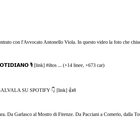
rato con l'Avvocato Antonello Viola. In questo video la foto che chiude
𝗜𝗗𝗜𝗔𝗡𝗢 🎙️ [link] #iltos ... (+14 linee, +673 car)
 PRE SALVALA SU SPOTIFY 👇 [link] 👍8
ara. Da Garlasco al Mostro di Firenze. Da Pacciani a Comerio, dalla Tos