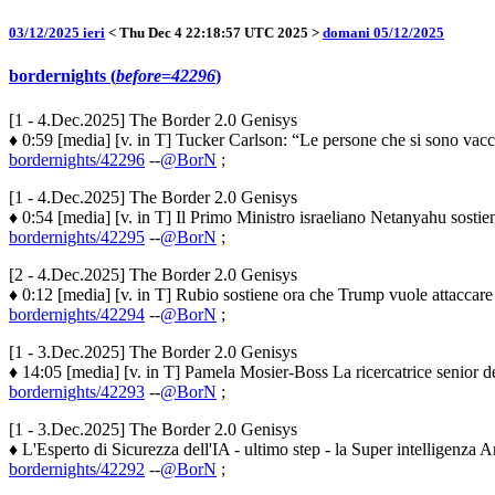
03/12/2025 ieri
< Thu Dec 4 22:18:57 UTC 2025 >
domani 05/12/2025
bordernights (
before=42296
)
[1 - 4.Dec.2025] The Border 2.0 Genisys
♦ 0:59 [media] [v. in T] Tucker Carlson: “Le persone che si sono vacc
bordernights/42296
--
@BorN
;
[1 - 4.Dec.2025] The Border 2.0 Genisys
♦ 0:54 [media] [v. in T] Il Primo Ministro israeliano Netanyahu sostie
bordernights/42295
--
@BorN
;
[2 - 4.Dec.2025] The Border 2.0 Genisys
♦ 0:12 [media] [v. in T] Rubio sostiene ora che Trump vuole attaccare i
bordernights/42294
--
@BorN
;
[1 - 3.Dec.2025] The Border 2.0 Genisys
♦ 14:05 [media] [v. in T] Pamela Mosier-Boss La ricercatrice senior 
bordernights/42293
--
@BorN
;
[1 - 3.Dec.2025] The Border 2.0 Genisys
♦ L'Esperto di Sicurezza dell'IA - ultimo step - la Super intelligenza
bordernights/42292
--
@BorN
;