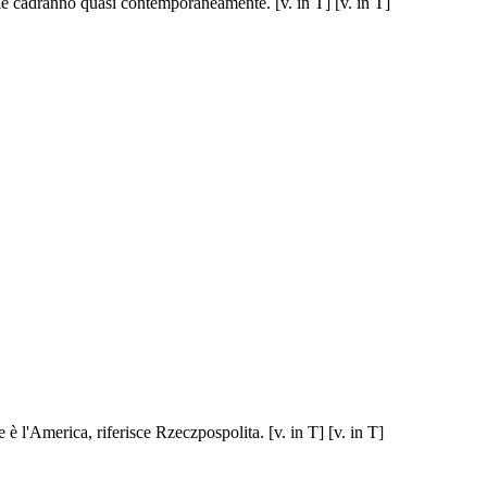
ale cadranno quasi contemporaneamente. [v. in T] [v. in T]
 è l'America, riferisce Rzeczpospolita. [v. in T] [v. in T]