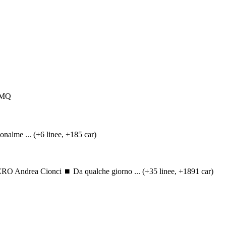
 9MQ
onalme ... (+6 linee, +185 car)
Cionci ⏹️ Da qualche giorno ... (+35 linee, +1891 car)