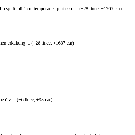
alità contemporanea può esse ... (+28 linee, +1765 car)
en erkältung ... (+28 linee, +1687 car)
è v ... (+6 linee, +98 car)