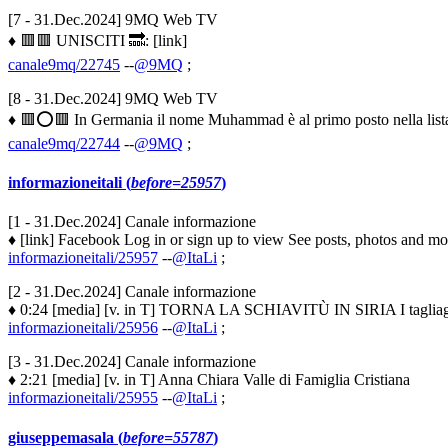
[7 - 31.Dec.2024] 9MQ Web TV
♦ 🟥🟥 UNISCITI 🔜: [link]
canale9mq/22745
--
@9MQ
;
[8 - 31.Dec.2024] 9MQ Web TV
♦ 🟥⭕️🟥 In Germania il nome Muhammad è al primo posto nella lista dei
canale9mq/22744
--
@9MQ
;
informazioneitali (
before=25957
)
[1 - 31.Dec.2024] Canale informazione
♦ [link] Facebook Log in or sign up to view See posts, photos and m
informazioneitali/25957
--
@ItaLi
;
[2 - 31.Dec.2024] Canale informazione
♦ 0:24 [media] [v. in T] TORNA LA SCHIAVITÙ IN SIRIA I tagliagole fi
informazioneitali/25956
--
@ItaLi
;
[3 - 31.Dec.2024] Canale informazione
♦ 2:21 [media] [v. in T] Anna Chiara Valle di Famiglia Cristiana
informazioneitali/25955
--
@ItaLi
;
giuseppemasala (
before=55787
)