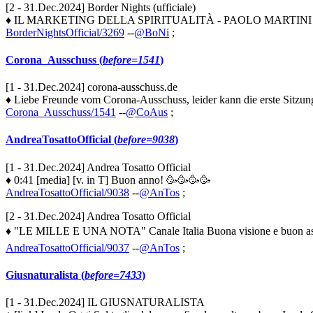
[2 - 31.Dec.2024] Border Nights (ufficiale)
♦ IL MARKETING DELLA SPIRITUALITÀ - PAOLO MARTINI - BENESSE
BorderNightsOfficial/3269
--
@BoNi
;
Corona_Ausschuss (
before=1541
)
[1 - 31.Dec.2024] corona-ausschuss.de
♦ Liebe Freunde vom Corona-Ausschuss, leider kann die erste Sitzung i
Corona_Ausschuss/1541
--
@CoAus
;
AndreaTosattoOfficial (
before=9038
)
[1 - 31.Dec.2024] Andrea Tosatto Official
♦ 0:41 [media] [v. in T] Buon anno! 🥳🥳🥳🥳
AndreaTosattoOfficial/9038
--
@AnTos
;
[2 - 31.Dec.2024] Andrea Tosatto Official
♦ "LE MILLE E UNA NOTA" Canale Italia Buona visione e buon ascolto!
AndreaTosattoOfficial/9037
--
@AnTos
;
Giusnaturalista (
before=7433
)
[1 - 31.Dec.2024] IL GIUSNATURALISTA