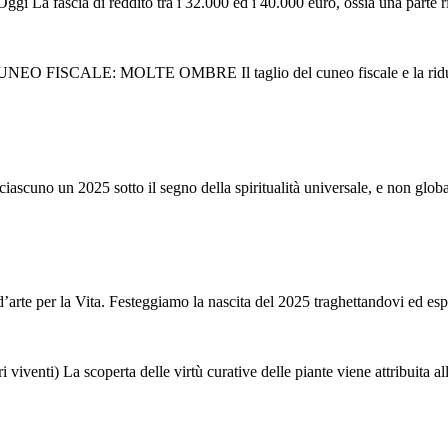
ggi La fascia di reddito tra i 32.000 ed i 40.000 euro, ossia una parte 
E: MOLTE OMBRE Il taglio del cuneo fiscale e la riduzione del
iascuno un 2025 sotto il segno della spiritualità universale, e non global
rte per la Vita. Festeggiamo la nascita del 2025 traghettandovi ed espr
iventi) La scoperta delle virtù curative delle piante viene attribuita all’