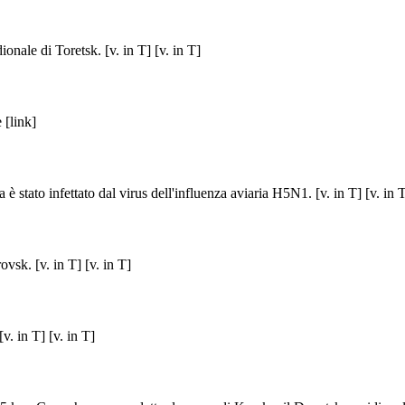
nale di Toretsk. [v. in T] [v. in T]
 [link]
 è stato infettato dal virus dell'influenza aviaria H5N1. [v. in T] [v. in 
vsk. [v. in T] [v. in T]
. in T] [v. in T]