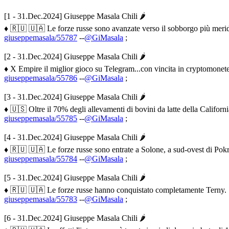
[1 - 31.Dec.2024] Giuseppe Masala Chili 🌶
♦ 🇷🇺 🇺🇦 Le forze russe sono avanzate verso il sobborgo più meridio
giuseppemasala/55787
--
@GiMasala
;
[2 - 31.Dec.2024] Giuseppe Masala Chili 🌶
♦ X Empire il miglior gioco su Telegram...con vincita in cryptomonete
giuseppemasala/55786
--
@GiMasala
;
[3 - 31.Dec.2024] Giuseppe Masala Chili 🌶
♦ 🇺🇸 Oltre il 70% degli allevamenti di bovini da latte della California
giuseppemasala/55785
--
@GiMasala
;
[4 - 31.Dec.2024] Giuseppe Masala Chili 🌶
♦ 🇷🇺 🇺🇦 Le forze russe sono entrate a Solone, a sud-ovest di Pokro
giuseppemasala/55784
--
@GiMasala
;
[5 - 31.Dec.2024] Giuseppe Masala Chili 🌶
♦ 🇷🇺 🇺🇦 Le forze russe hanno conquistato completamente Terny. [v
giuseppemasala/55783
--
@GiMasala
;
[6 - 31.Dec.2024] Giuseppe Masala Chili 🌶