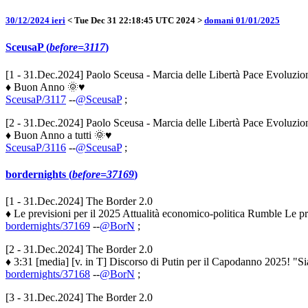
30/12/2024 ieri
< Tue Dec 31 22:18:45 UTC 2024 >
domani 01/01/2025
SceusaP (
before=3117
)
[1 - 31.Dec.2024] Paolo Sceusa - Marcia delle Libertà Pace Evoluzio
♦ Buon Anno 🌞♥️
SceusaP/3117
--
@SceusaP
;
[2 - 31.Dec.2024] Paolo Sceusa - Marcia delle Libertà Pace Evoluzio
♦ Buon Anno a tutti 🌞♥️
SceusaP/3116
--
@SceusaP
;
bordernights (
before=37169
)
[1 - 31.Dec.2024] The Border 2.0
♦ Le previsioni per il 2025 Attualità economico-politica Rumble Le prev
bordernights/37169
--
@BorN
;
[2 - 31.Dec.2024] The Border 2.0
♦ 3:31 [media] [v. in T] Discorso di Putin per il Capodanno 2025! "Siamo
bordernights/37168
--
@BorN
;
[3 - 31.Dec.2024] The Border 2.0