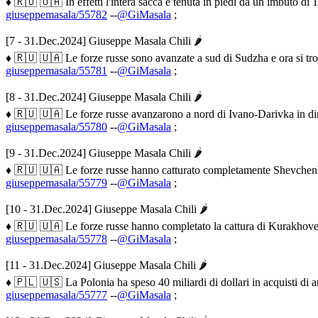
♦ 🇷🇺 🇺🇦 In effetti l'intera sacca è tenuta in piedi da un imbuto 
giuseppemasala/55782
--
@GiMasala
;
[7 - 31.Dec.2024] Giuseppe Masala Chili 🌶
♦ 🇷🇺 🇺🇦 Le forze russe sono avanzate a sud di Sudzha e ora si trova
giuseppemasala/55781
--
@GiMasala
;
[8 - 31.Dec.2024] Giuseppe Masala Chili 🌶
♦ 🇷🇺 🇺🇦 Le forze russe avanzarono a nord di Ivano-Darivka in direz
giuseppemasala/55780
--
@GiMasala
;
[9 - 31.Dec.2024] Giuseppe Masala Chili 🌶
♦ 🇷🇺 🇺🇦 Le forze russe hanno catturato completamente Shevchenko
giuseppemasala/55779
--
@GiMasala
;
[10 - 31.Dec.2024] Giuseppe Masala Chili 🌶
♦ 🇷🇺 🇺🇦 Le forze russe hanno completato la cattura di Kurakhove. 
giuseppemasala/55778
--
@GiMasala
;
[11 - 31.Dec.2024] Giuseppe Masala Chili 🌶
♦ 🇵🇱 🇺🇸 La Polonia ha speso 40 miliardi di dollari in acquisti di ar
giuseppemasala/55777
--
@GiMasala
;