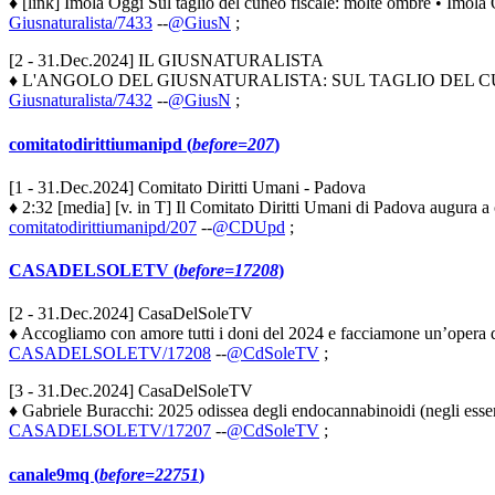
♦ [link] Imola Oggi Sul taglio del cuneo fiscale: molte ombre • Imola O
Giusnaturalista/7433
--
@GiusN
;
[2 - 31.Dec.2024] IL GIUSNATURALISTA
♦ L'ANGOLO DEL GIUSNATURALISTA: SUL TAGLIO DEL CUNEO FISCAL
Giusnaturalista/7432
--
@GiusN
;
comitatodirittiumanipd (
before=207
)
[1 - 31.Dec.2024] Comitato Diritti Umani - Padova
♦ 2:32 [media] [v. in T] Il Comitato Diritti Umani di Padova augura a c
comitatodirittiumanipd/207
--
@CDUpd
;
CASADELSOLETV (
before=17208
)
[2 - 31.Dec.2024] CasaDelSoleTV
♦ Accogliamo con amore tutti i doni del 2024 e facciamone un’opera d’a
CASADELSOLETV/17208
--
@CdSoleTV
;
[3 - 31.Dec.2024] CasaDelSoleTV
♦ Gabriele Buracchi: 2025 odissea degli endocannabinoidi (negli esseri v
CASADELSOLETV/17207
--
@CdSoleTV
;
canale9mq (
before=22751
)