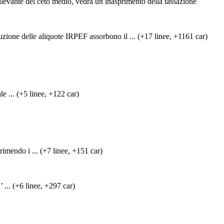
rilevante del ceto medio, vedrá un inasprimento della tassazione
le aliquote IRPEF assorbono il ... (+17 linee, +1161 car)
e ... (+5 linee, +122 car)
imendo i ... (+7 linee, +151 car)
 ... (+6 linee, +297 car)