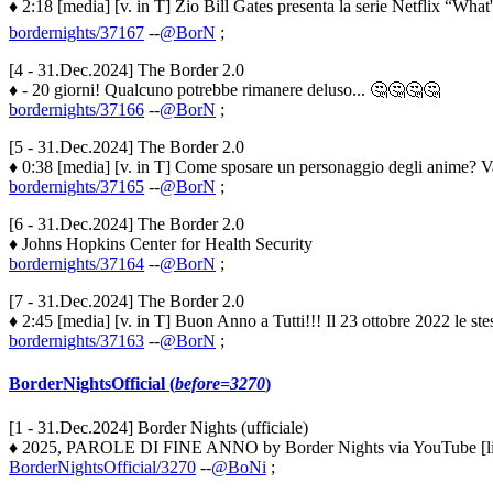
♦ 2:18 [media] [v. in T] Zio Bill Gates presenta la serie Netflix “What
bordernights/37167
--
@BorN
;
[4 - 31.Dec.2024] The Border 2.0
♦ - 20 giorni! Qualcuno potrebbe rimanere deluso... 🤔🤔🤔🤔
bordernights/37166
--
@BorN
;
[5 - 31.Dec.2024] The Border 2.0
♦ 0:38 [media] [v. in T] Come sposare un personaggio degli anime? Va
bordernights/37165
--
@BorN
;
[6 - 31.Dec.2024] The Border 2.0
♦ Johns Hopkins Center for Health Security
bordernights/37164
--
@BorN
;
[7 - 31.Dec.2024] The Border 2.0
♦ 2:45 [media] [v. in T] Buon Anno a Tutti!!! Il 23 ottobre 2022 le st
bordernights/37163
--
@BorN
;
BorderNightsOfficial (
before=3270
)
[1 - 31.Dec.2024] Border Nights (ufficiale)
♦ 2025, PAROLE DI FINE ANNO by Border Nights via YouTube [link] 
BorderNightsOfficial/3270
--
@BoNi
;