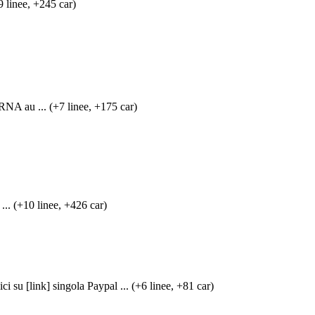
9 linee, +245 car)
RNA au ... (+7 linee, +175 car)
... (+10 linee, +426 car)
[link] singola Paypal ... (+6 linee, +81 car)