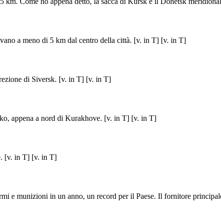
di 15 km. Come ho appena detto, la sacca di Kursk e il Donetsk meridion
no a meno di 5 km dal centro della città. [v. in T] [v. in T]
ione di Siversk. [v. in T] [v. in T]
, appena a nord di Kurakhove. [v. in T] [v. in T]
[v. in T] [v. in T]
mi e munizioni in un anno, un record per il Paese. Il fornitore principale