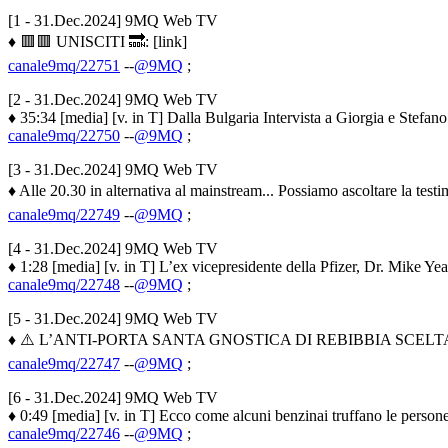
[1 - 31.Dec.2024] 9MQ Web TV
♦ 🟥🟥 UNISCITI 🔜: [link]
canale9mq/22751
--
@9MQ
;
[2 - 31.Dec.2024] 9MQ Web TV
♦ 35:34 [media] [v. in T] Dalla Bulgaria Intervista a Giorgia e Stefano
canale9mq/22750
--
@9MQ
;
[3 - 31.Dec.2024] 9MQ Web TV
♦ Alle 20.30 in alternativa al mainstream... Possiamo ascoltare la tes
canale9mq/22749
--
@9MQ
;
[4 - 31.Dec.2024] 9MQ Web TV
♦ 1:28 [media] [v. in T] L’ex vicepresidente della Pfizer, Dr. Mike Y
canale9mq/22748
--
@9MQ
;
[5 - 31.Dec.2024] 9MQ Web TV
♦ ⚠️ L’ANTI-PORTA SANTA GNOSTICA DI REBIBBIA SCELTA DA 
canale9mq/22747
--
@9MQ
;
[6 - 31.Dec.2024] 9MQ Web TV
♦ 0:49 [media] [v. in T] Ecco come alcuni benzinai truffano le persone
canale9mq/22746
--
@9MQ
;