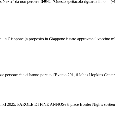
's Next?” da non perdere!!!👁🤔 "Questo spettacolo riguarda il no ... (+
i in Giappone (a proposito in Giappone è stato approvato il vaccino m
esse persone che ci hanno portato l’Evento 201, il Johns Hopkins Center 
2025, PAROLE DI FINE ANNOSe ti piace Border Nights sostienici su 