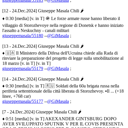
giuseppemasala/55183
--
@GiMasala
;
[12 - 24.Dec.2024] Giuseppe Masala Chili 🌶
♦ 0:30 [media] [v. in T] 🪖 Le forze armate russe hanno liberato il
villaggio di Storozhevoye nella regione di Donetsk e hanno iniziato
l'assalto a Neskuchny - canali militari
giuseppemasala/55180
--
@GiMasala
;
[13 - 24.Dec.2024] Giuseppe Masala Chili 🌶
♦ 🇺🇦 Il Ministero della Difesa dell'Ucraina chiede alla Rada di
rinviare la preparazione del progetto di legge sulla smobilitazione al
18 marzo [v. in T] [v. in T]
giuseppemasala/55179
--
@GiMasala
;
[14 - 24.Dec.2024] Giuseppe Masala Chili 🌶
♦ 0:30 [media] [v. in T] 🇷🇺 Soldati della 60a brigata russa nella
periferia settentrionale della città liberata di Storozhevoy. ▪️Il ... (+18
linee, +768 car)
giuseppemasala/55177
--
@GiMasala
;
[7 - 24.Dec.2024] Giuseppe Masala Chili 🌶
♦ 0:51 [media] [v. in T] AKEXANDER GINTSBURG DOPO
AVER SVILUPPATO SPUTNIK V PER IL COVIS PRESENTA