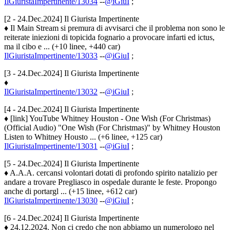
IlGiuristaImpertinente/13034
--
@iGiuI
;
[2 - 24.Dec.2024] Il Giurista Impertinente
♦ Il Main Stream si premura di avvisarci che il problema non sono le
reiterate iniezioni di topicida fognario a provocare infarti ed ictus,
ma il cibo e ... (+10 linee, +440 car)
IlGiuristaImpertinente/13033
--
@iGiuI
;
[3 - 24.Dec.2024] Il Giurista Impertinente
♦
IlGiuristaImpertinente/13032
--
@iGiuI
;
[4 - 24.Dec.2024] Il Giurista Impertinente
♦ [link] YouTube Whitney Houston - One Wish (For Christmas)
(Official Audio) "One Wish (For Christmas)" by Whitney Houston
Listen to Whitney Housto ... (+6 linee, +125 car)
IlGiuristaImpertinente/13031
--
@iGiuI
;
[5 - 24.Dec.2024] Il Giurista Impertinente
♦ A.A.A. cercansi volontari dotati di profondo spirito natalizio per
andare a trovare Pregliasco in ospedale durante le feste. Propongo
anche di portargl ... (+15 linee, +612 car)
IlGiuristaImpertinente/13030
--
@iGiuI
;
[6 - 24.Dec.2024] Il Giurista Impertinente
♦ 24.12.2024. Non ci credo che non abbiamo un numerologo nel