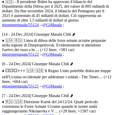
♦ 🇺🇸 - Il presidente Biden ha approvato il bilancio del
Dipartimento della Difesa per il 2025, del valore di 895 miliardi di
dollari. Da fine novembre 2024, il bilancio del Pentagono per il
2025 è aumentato di 45 miliardi di dollari. Ciò rappresenta un
aumento di oltre 1,5 miliardi di dollari al giorno.
giuseppemasala/55124
--
@GiMasala
;
[14 - 24.Dec.2024] Giuseppe Masala Chili 🌶
♦ 🇺🇦 🇷🇺 Linea di difesa delle forze armate ucraine preparate
nella regione di Dnepropetrovsk. Evidentemente si attendono
l'arrivo dei russi a br ... (+12 linee, +583 car)
giuseppemasala/55122
--
@GiMasala
;
[6 - 24.Dec.2024] Giuseppe Masala Chili 🌶
♦ 💥💥💥⚡️⚡️⚡️ 🇺🇦 🇬🇧 Il Regno Unito potrebbe dislocare truppe
nell'Ucraina occidentale per addestrare i soldati - The Times ... (+12
linee, +604 car)
giuseppemasala/55121
--
@GiMasala
;
[7 - 24.Dec.2024] Giuseppe Masala Chili 🌶
♦ 🇷🇺 🇺🇦 Direzione Kursk del 24/12/24: Quale pericolo
correranno le Forze Armate Ucraine quando le nostre unità
raggiungeranno Nikolaevka e V ... (+28 linee, +1587 car)