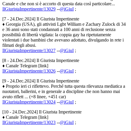
Canale e che non si è accorto di questa data così particolare...
IlGiuristaImpertinente/13029
--
@iGiuI
;
[7 - 24.Dec.2024] Il Giurista Impertinente
♦ Georgia (USA), gli attivisti Lgbt William e Zachary Zulock di 34
e 36 anni sono stati condannati a 100 anni di reclusione senza
possibilità di libertà vigilata: la coppia gay ha ripetutamente
violentati i due bambini che avevano adottato, divulgando in rete i
filmati degli abusi.
IlGiuristaImpertinente/13027
--
@iGiuI
;
[8 - 24.Dec.2024] Il Giurista Impertinente
♦ Canale Telegram [link]
IlGiuristaImpertinente/13026
--
@iGiuI
;
[9 - 24.Dec.2024] Il Giurista Impertinente
♦ Proprio ieri ci riflettevo. Perché tutta questa rilevanza mediatica a
nuotatori, ballerini, e in generale a discipline che non hanno mai
avuto riflett ... (+8 linee, +451 car)
IlGiuristaImpertinente/13024
--
@iGiuI
;
[10 - 24.Dec.2024] Il Giurista Impertinente
♦ Canale Telegram [link]
IlGiuristaImpertinente/13023
--
@iGiuI
;