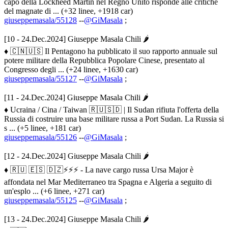
capo della Lockheed Martin nel Regno Unito risponde alle critiche
del magnate di ... (+32 linee, +1918 car)
giuseppemasala/55128
--
@GiMasala
;
[10 - 24.Dec.2024] Giuseppe Masala Chili 🌶
♦ 🇨🇳🇺🇸 Il Pentagono ha pubblicato il suo rapporto annuale sul
potere militare della Repubblica Popolare Cinese, presentato al
Congresso degli ... (+24 linee, +1630 car)
giuseppemasala/55127
--
@GiMasala
;
[11 - 24.Dec.2024] Giuseppe Masala Chili 🌶
♦ Ucraina / Cina / Taiwan 🇷🇺🇸🇩 | Il Sudan rifiuta l'offerta della
Russia di costruire una base militare russa a Port Sudan. La Russia si
s ... (+5 linee, +181 car)
giuseppemasala/55126
--
@GiMasala
;
[12 - 24.Dec.2024] Giuseppe Masala Chili 🌶
♦ 🇷🇺 🇪🇸 🇩🇿⚡️⚡️⚡️ - La nave cargo russa Ursa Major è
affondata nel Mar Mediterraneo tra Spagna e Algeria a seguito di
un'esplo ... (+6 linee, +271 car)
giuseppemasala/55125
--
@GiMasala
;
[13 - 24.Dec.2024] Giuseppe Masala Chili 🌶