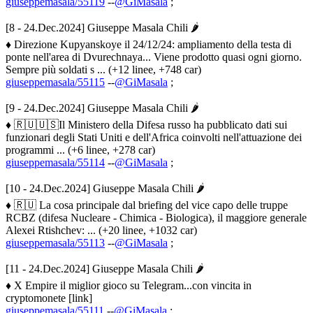
giuseppemasala/55119
--
@GiMasala
;
[8 - 24.Dec.2024] Giuseppe Masala Chili 🌶
♦ Direzione Kupyanskoye il 24/12/24: ampliamento della testa di
ponte nell'area di Dvurechnaya... Viene prodotto quasi ogni giorno.
Sempre più soldati s ... (+12 linee, +748 car)
giuseppemasala/55115
--
@GiMasala
;
[9 - 24.Dec.2024] Giuseppe Masala Chili 🌶
♦ 🇷🇺🇺🇸Il Ministero della Difesa russo ha pubblicato dati sui
funzionari degli Stati Uniti e dell'Africa coinvolti nell'attuazione dei
programmi ... (+6 linee, +278 car)
giuseppemasala/55114
--
@GiMasala
;
[10 - 24.Dec.2024] Giuseppe Masala Chili 🌶
♦ 🇷🇺 La cosa principale dal briefing del vice capo delle truppe
RCBZ (difesa Nucleare - Chimica - Biologica), il maggiore generale
Alexei Rtishchev: ... (+20 linee, +1032 car)
giuseppemasala/55113
--
@GiMasala
;
[11 - 24.Dec.2024] Giuseppe Masala Chili 🌶
♦ X Empire il miglior gioco su Telegram...con vincita in
cryptomonete [link]
giuseppemasala/55111
--
@GiMasala
;