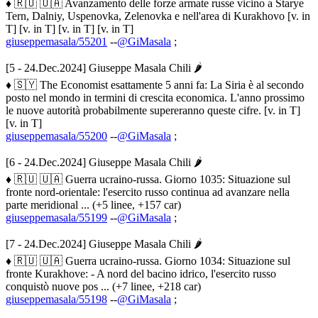
♦ 🇷🇺 🇺🇦 Avanzamento delle forze armate russe vicino a Starye
Tern, Dalniy, Uspenovka, Zelenovka e nell'area di Kurakhovo [v. in
T] [v. in T] [v. in T] [v. in T]
giuseppemasala/55201
--
@GiMasala
;
[5 - 24.Dec.2024] Giuseppe Masala Chili 🌶
♦ 🇸🇾 The Economist esattamente 5 anni fa: La Siria è al secondo
posto nel mondo in termini di crescita economica. L'anno prossimo
le nuove autorità probabilmente supereranno queste cifre. [v. in T]
[v. in T]
giuseppemasala/55200
--
@GiMasala
;
[6 - 24.Dec.2024] Giuseppe Masala Chili 🌶
♦ 🇷🇺 🇺🇦 Guerra ucraino-russa. Giorno 1035: Situazione sul
fronte nord-orientale: l'esercito russo continua ad avanzare nella
parte meridional ... (+5 linee, +157 car)
giuseppemasala/55199
--
@GiMasala
;
[7 - 24.Dec.2024] Giuseppe Masala Chili 🌶
♦ 🇷🇺 🇺🇦 Guerra ucraino-russa. Giorno 1034: Situazione sul
fronte Kurakhove: - A nord del bacino idrico, l'esercito russo
conquistò nuove pos ... (+7 linee, +218 car)
giuseppemasala/55198
--
@GiMasala
;