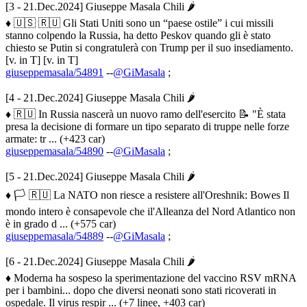
[3 - 21.Dec.2024] Giuseppe Masala Chili 🌶
♦ 🇺🇸 🇷🇺 Gli Stati Uniti sono un “paese ostile” i cui missili
stanno colpendo la Russia, ha detto Peskov quando gli è stato
chiesto se Putin si congratulerà con Trump per il suo insediamento.
[v. in T] [v. in T]
giuseppemasala/54891
--
@GiMasala
;
[4 - 21.Dec.2024] Giuseppe Masala Chili 🌶
♦ 🇷🇺 In Russia nascerà un nuovo ramo dell'esercito 📝 "È stata
presa la decisione di formare un tipo separato di truppe nelle forze
armate: tr ... (+423 car)
giuseppemasala/54890
--
@GiMasala
;
[5 - 21.Dec.2024] Giuseppe Masala Chili 🌶
♦ 🏳️ 🇷🇺 La NATO non riesce a resistere all'Oreshnik: Bowes Il
mondo intero è consapevole che il'Alleanza del Nord Atlantico non
è in grado d ... (+575 car)
giuseppemasala/54889
--
@GiMasala
;
[6 - 21.Dec.2024] Giuseppe Masala Chili 🌶
♦ Moderna ha sospeso la sperimentazione del vaccino RSV mRNA
per i bambini... dopo che diversi neonati sono stati ricoverati in
ospedale. Il virus respir ... (+7 linee, +403 car)