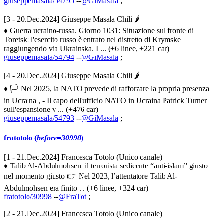
giuseppemasala/54795
--
@GiMasala
;
[3 - 20.Dec.2024] Giuseppe Masala Chili 🌶
♦ Guerra ucraino-russa. Giorno 1031: Situazione sul fronte di
Toretsk: l'esercito russo è entrato nel distretto di Krymske
raggiungendo via Ukrainska. I ... (+6 linee, +221 car)
giuseppemasala/54794
--
@GiMasala
;
[4 - 20.Dec.2024] Giuseppe Masala Chili 🌶
♦ 🏳️ Nel 2025, la NATO prevede di rafforzare la propria presenza
in Ucraina , - Il capo dell'ufficio NATO in Ucraina Patrick Turner
sull'espansione v ... (+476 car)
giuseppemasala/54793
--
@GiMasala
;
fratotolo (
before=30998
)
[1 - 21.Dec.2024] Francesca Totolo (Unico canale)
♦ Talib Al-Abdulmohsen, il terrorista sedicente “anti-islam” giusto
nel momento giusto 👉 Nel 2023, l’attentatore Talib Al-
Abdulmohsen era finito ... (+6 linee, +324 car)
fratotolo/30998
--
@FraTot
;
[2 - 21.Dec.2024] Francesca Totolo (Unico canale)