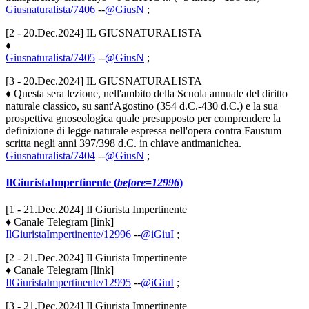
Giusnaturalista/7406
--
@GiusN
;
[2 - 20.Dec.2024] IL GIUSNATURALISTA
♦
Giusnaturalista/7405
--
@GiusN
;
[3 - 20.Dec.2024] IL GIUSNATURALISTA
♦ Questa sera lezione, nell'ambito della Scuola annuale del diritto
naturale classico, su sant'Agostino (354 d.C.-430 d.C.) e la sua
prospettiva gnoseologica quale presupposto per comprendere la
definizione di legge naturale espressa nell'opera contra Faustum
scritta negli anni 397/398 d.C. in chiave antimanichea.
Giusnaturalista/7404
--
@GiusN
;
IlGiuristaImpertinente (
before=12996
)
[1 - 21.Dec.2024] Il Giurista Impertinente
♦ Canale Telegram [link]
IlGiuristaImpertinente/12996
--
@iGiuI
;
[2 - 21.Dec.2024] Il Giurista Impertinente
♦ Canale Telegram [link]
IlGiuristaImpertinente/12995
--
@iGiuI
;
[3 - 21.Dec.2024] Il Giurista Impertinente