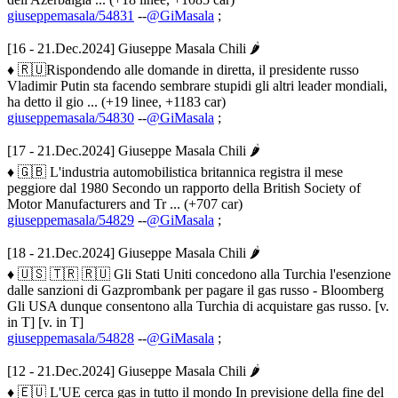
giuseppemasala/54831
--
@GiMasala
;
[16 - 21.Dec.2024] Giuseppe Masala Chili 🌶
♦ 🇷🇺Rispondendo alle domande in diretta, il presidente russo
Vladimir Putin sta facendo sembrare stupidi gli altri leader mondiali,
ha detto il gio ... (+19 linee, +1183 car)
giuseppemasala/54830
--
@GiMasala
;
[17 - 21.Dec.2024] Giuseppe Masala Chili 🌶
♦ 🇬🇧 L'industria automobilistica britannica registra il mese
peggiore dal 1980 Secondo un rapporto della British Society of
Motor Manufacturers and Tr ... (+707 car)
giuseppemasala/54829
--
@GiMasala
;
[18 - 21.Dec.2024] Giuseppe Masala Chili 🌶
♦ 🇺🇸 🇹🇷 🇷🇺 Gli Stati Uniti concedono alla Turchia l'esenzione
dalle sanzioni di Gazprombank per pagare il gas russo - Bloomberg
Gli USA dunque consentono alla Turchia di acquistare gas russo. [v.
in T] [v. in T]
giuseppemasala/54828
--
@GiMasala
;
[12 - 21.Dec.2024] Giuseppe Masala Chili 🌶
♦ 🇪🇺 L'UE cerca gas in tutto il mondo In previsione della fine del