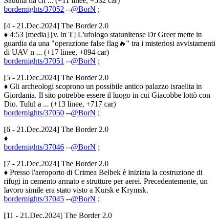
Saudita ha ch ... (+11 linee, +532 car)
bordernights/37052
--
@BorN
;
[4 - 21.Dec.2024] The Border 2.0
♦ 4:53 [media] [v. in T] L'ufologo statunitense Dr Greer mette in
guardia da una "operazione false flag🔥" tra i misteriosi avvistamenti
di UAV n ... (+17 linee, +894 car)
bordernights/37051
--
@BorN
;
[5 - 21.Dec.2024] The Border 2.0
♦ Gli archeologi scoprono un possibile antico palazzo israelita in
Giordania. Il sito potrebbe essere il luogo in cui Giacobbe lottò con
Dio. Tulul a ... (+13 linee, +717 car)
bordernights/37050
--
@BorN
;
[6 - 21.Dec.2024] The Border 2.0
♦
bordernights/37046
--
@BorN
;
[7 - 21.Dec.2024] The Border 2.0
♦ Presso l'aeroporto di Crimea Belbek è iniziata la costruzione di
rifugi in cemento armato e strutture per aerei. Precedentemente, un
lavoro simile era stato visto a Kursk e Krymsk.
bordernights/37045
--
@BorN
;
[11 - 21.Dec.2024] The Border 2.0