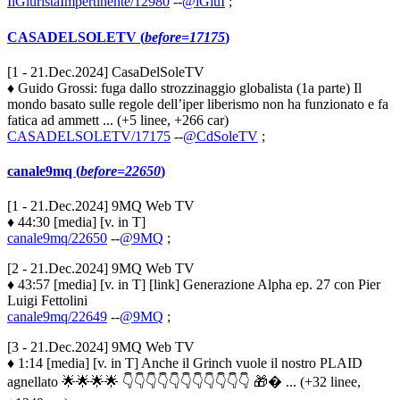
IlGiuristaImpertinente/12980
--
@iGiuI
;
CASADELSOLETV (
before=17175
)
[1 - 21.Dec.2024] CasaDelSoleTV
♦ Guido Grossi: fuga dallo strozzinaggio globalista (1a parte) Il
mondo basato sulle regole dell’iper liberismo non ha funzionato e fa
fatica ad ammett ... (+5 linee, +266 car)
CASADELSOLETV/17175
--
@CdSoleTV
;
canale9mq (
before=22650
)
[1 - 21.Dec.2024] 9MQ Web TV
♦ 44:30 [media] [v. in T]
canale9mq/22650
--
@9MQ
;
[2 - 21.Dec.2024] 9MQ Web TV
♦ 43:57 [media] [v. in T] [link] Generazione Alpha ep. 27 con Pier
Luigi Fettolini
canale9mq/22649
--
@9MQ
;
[3 - 21.Dec.2024] 9MQ Web TV
♦ 1:14 [media] [v. in T] Anche il Grinch vuole il nostro PLAID
agnellato 🌟🌟🌟🌟 👇👇👇👇👇👇👇👇👇👇👇 🎁� ... (+32 linee,