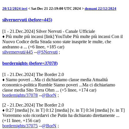
20/12/2024 ieri
< Sat Dec 21 22:19:00 UTC 2024 >
domani 22/12/2024
silvernervuti (
before=445
)
[1 - 21.Dec.2024] Silver Nervuti - Canale Ufficiale
♦ Più multe più incassi [link] YouTube Più multe più incassi Con il
Nuovo Codice della Strada sono state inasprite le multe, che
andranno a ... (+6 linee, +185 car)
silvernervuti/445
--
@SNervuti
;
bordernights (
before=37078
)
[1 - 21.Dec.2024] The Border 2.0
♦ Siamo poveri ...Ma ci dichiariamo classe media Attualità
economico-politica Rumble Siamo poveri ...Ma ci dichiariamo
classe media Sito Terra Ohm ... (+5 linee, +174 car)
bordernights/37078
--
@BorN
;
[2 - 21.Dec.2024] The Border 2.0
♦ 0:27 [media] [v. in T] 0:12 [media] [v. in T] 0:34 [media] [v. in T]
Vorremmo solo ricordarvi che Putin ha dichiarato direttamente ...
(+11 linee, +156 car)
bordernights/37075
--
@BorN
;