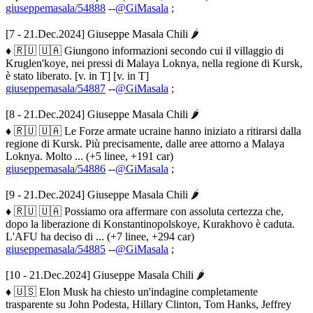
giuseppemasala/54888
--
@GiMasala
;
[7 - 21.Dec.2024] Giuseppe Masala Chili 🌶
♦ 🇷🇺 🇺🇦 Giungono informazioni secondo cui il villaggio di
Kruglen'koye, nei pressi di Malaya Loknya, nella regione di Kursk,
è stato liberato. [v. in T] [v. in T]
giuseppemasala/54887
--
@GiMasala
;
[8 - 21.Dec.2024] Giuseppe Masala Chili 🌶
♦ 🇷🇺 🇺🇦 Le Forze armate ucraine hanno iniziato a ritirarsi dalla
regione di Kursk. Più precisamente, dalle aree attorno a Malaya
Loknya. Molto ... (+5 linee, +191 car)
giuseppemasala/54886
--
@GiMasala
;
[9 - 21.Dec.2024] Giuseppe Masala Chili 🌶
♦ 🇷🇺 🇺🇦 Possiamo ora affermare con assoluta certezza che,
dopo la liberazione di Konstantinopolskoye, Kurakhovo è caduta.
L'AFU ha deciso di ... (+7 linee, +294 car)
giuseppemasala/54885
--
@GiMasala
;
[10 - 21.Dec.2024] Giuseppe Masala Chili 🌶
♦ 🇺🇸 Elon Musk ha chiesto un'indagine completamente
trasparente su John Podesta, Hillary Clinton, Tom Hanks, Jeffrey