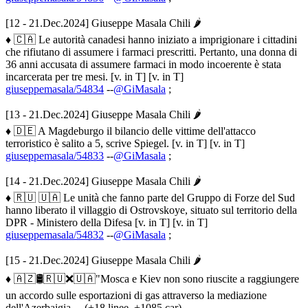
[12 - 21.Dec.2024] Giuseppe Masala Chili 🌶
♦ 🇨🇦 Le autorità canadesi hanno iniziato a imprigionare i cittadini
che rifiutano di assumere i farmaci prescritti. Pertanto, una donna di
36 anni accusata di assumere farmaci in modo incoerente è stata
incarcerata per tre mesi. [v. in T] [v. in T]
giuseppemasala/54834
--
@GiMasala
;
[13 - 21.Dec.2024] Giuseppe Masala Chili 🌶
♦ 🇩🇪 A Magdeburgo il bilancio delle vittime dell'attacco
terroristico è salito a 5, scrive Spiegel. [v. in T] [v. in T]
giuseppemasala/54833
--
@GiMasala
;
[14 - 21.Dec.2024] Giuseppe Masala Chili 🌶
♦ 🇷🇺 🇺🇦 Le unità che fanno parte del Gruppo di Forze del Sud
hanno liberato il villaggio di Ostrovskoye, situato sul territorio della
DPR - Ministero della Difesa [v. in T] [v. in T]
giuseppemasala/54832
--
@GiMasala
;
[15 - 21.Dec.2024] Giuseppe Masala Chili 🌶
♦ 🇦🇿🛢🇷🇺❌🇺🇦"Mosca e Kiev non sono riuscite a raggiungere
un accordo sulle esportazioni di gas attraverso la mediazione
dell'Azerbaigia ... (+18 linee, +1085 car)