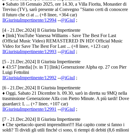
♦ Sabato 18 Gennaio 2025, ore 14.30, a Villa Fiorita, Monastier di
Treviso (TV), sarò presente al Convegno "Siamo certi di conoscere
il futuro che ci at ... (+8 linee, +364 car)
IlGiuristaImpertinente/12994
--
@iGiuI
;
[4 - 21.Dec.2024] Il Giurista Impertinente
♦ [link] YouTube Vanessa Williams - Save The Best For Last
(Official Music Video) REMASTERED IN HD! Official Music
Video for Save The Best For Last ... (+8 linee, +123 car)
IlGiuristaImpertinente/12993
--
@iGiuI
;
[5 - 21.Dec.2024] Il Giurista Impertinente
♦ 43:57 [media] [v. in T] [link] Generazione Alpha ep. 27 con Pier
Luigi Fettolini
IlGiuristaImpertinente/12992
--
@iGiuI
;
[6 - 21.Dec.2024] Il Giurista Impertinente
♦ Oggi, Sabato 21 Dicembre h. 09.30, sarò in diretta su 9MQ nella
trasmissione Generazione Alfa con Pietro Minute. A più tardi! Dove
guardarci: L ... (+7 linee, +107 car)
IlGiuristaImpertinente/12991
--
@iGiuI
;
[7 - 21.Dec.2024] Il Giurista Impertinente
♦ Che spettacolo questi imprenditori!!! Hai capito come si fanno i
soldi? Ti dividi gli utili finché ci sono, ti riempi di debiti (8,6 milioni