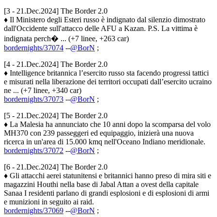
[3 - 21.Dec.2024] The Border 2.0
♦ Il Ministero degli Esteri russo è indignato dal silenzio dimostrato
dall'Occidente sull'attacco delle AFU a Kazan. P.S. La vittima è
indignata perch� ... (+7 linee, +263 car)
bordernights/37074
--
@BorN
;
[4 - 21.Dec.2024] The Border 2.0
♦ Intelligence britannica l’esercito russo sta facendo progressi tattici
e misurati nella liberazione dei territori occupati dall’esercito ucraino
ne ... (+7 linee, +340 car)
bordernights/37073
--
@BorN
;
[5 - 21.Dec.2024] The Border 2.0
♦ La Malesia ha annunciato che 10 anni dopo la scomparsa del volo
MH370 con 239 passeggeri ed equipaggio, inizierà una nuova
ricerca in un'area di 15.000 kmq nell'Oceano Indiano meridionale.
bordernights/37072
--
@BorN
;
[6 - 21.Dec.2024] The Border 2.0
♦ Gli attacchi aerei statunitensi e britannici hanno preso di mira siti e
magazzini Houthi nella base di Jabal Attan a ovest della capitale
Sanaa I residenti parlano di grandi esplosioni e di esplosioni di armi
e munizioni in seguito ai raid.
bordernights/37069
--
@BorN
;