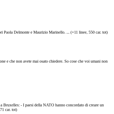
i Paola Delmonte e Maurizio Marinello. ... (+11 linee, 550 car. tot)
phone e che non avete mai osato chiedere. So cose che voi umani non
O a Bruxelles: - I paesi della NATO hanno concordato di creare un
1 car. tot)