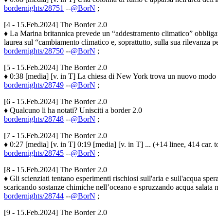
bordernights/28751
--
@BorN
;
[4 - 15.Feb.2024] The Border 2.0
♦ La Marina britannica prevede un “addestramento climatico” obbligator
laurea sul “cambiamento climatico e, soprattutto, sulla sua rilevanza per 
bordernights/28750
--
@BorN
;
[5 - 15.Feb.2024] The Border 2.0
♦ 0:38 [media] [v. in T] La chiesa di New York trova un nuovo modo pe
bordernights/28749
--
@BorN
;
[6 - 15.Feb.2024] The Border 2.0
♦ Qualcuno li ha notati? Unisciti a border 2.0
bordernights/28748
--
@BorN
;
[7 - 15.Feb.2024] The Border 2.0
♦ 0:27 [media] [v. in T] 0:19 [media] [v. in T] ... (+14 linee, 414 car. t
bordernights/28745
--
@BorN
;
[8 - 15.Feb.2024] The Border 2.0
♦ Gli scienziati tentano esperimenti rischiosi sull'aria e sull'acqua sp
scaricando sostanze chimiche nell’oceano e spruzzando acqua salata nell’
bordernights/28744
--
@BorN
;
[9 - 15.Feb.2024] The Border 2.0