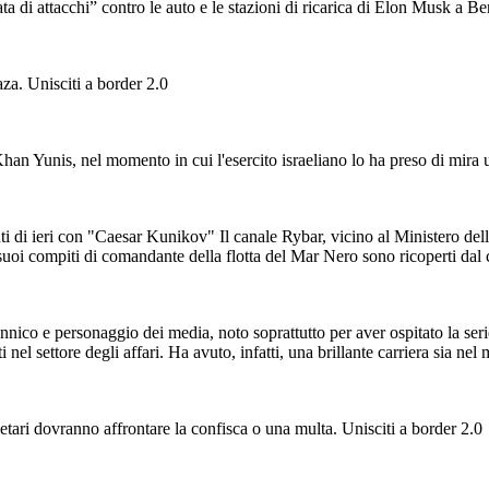
ta di attacchi” contro le auto e le stazioni di ricarica di Elon Musk a B
a. Unisciti a border 2.0
han Yunis, nel momento in cui l'esercito israeliano lo ha preso di mira u
i di ieri con "Caesar Kunikov" Il canale Rybar, vicino al Ministero della
oi compiti di comandante della flotta del Mar Nero sono ricoperti dal ca
nico e personaggio dei media, noto soprattutto per aver ospitato la ser
el settore degli affari. Ha avuto, infatti, una brillante carriera sia nel 
ietari dovranno affrontare la confisca o una multa. Unisciti a border 2.0