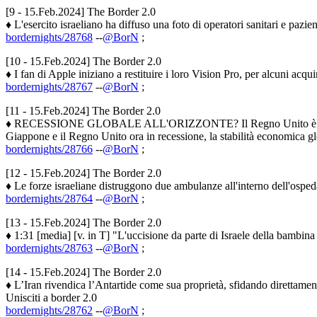
[9 - 15.Feb.2024] The Border 2.0
♦ L'esercito israeliano ha diffuso una foto di operatori sanitari e pazie
bordernights/28768
--
@BorN
;
[10 - 15.Feb.2024] The Border 2.0
♦ I fan di Apple iniziano a restituire i loro Vision Pro, per alcuni acqui
bordernights/28767
--
@BorN
;
[11 - 15.Feb.2024] The Border 2.0
♦ RECESSIONE GLOBALE ALL'ORIZZONTE? Il Regno Unito è ufficialm
Giappone e il Regno Unito ora in recessione, la stabilità economica glob
bordernights/28766
--
@BorN
;
[12 - 15.Feb.2024] The Border 2.0
♦ Le forze israeliane distruggono due ambulanze all'interno dell'ospeda
bordernights/28764
--
@BorN
;
[13 - 15.Feb.2024] The Border 2.0
♦ 1:31 [media] [v. in T] "L'uccisione da parte di Israele della bambina d
bordernights/28763
--
@BorN
;
[14 - 15.Feb.2024] The Border 2.0
♦ L’Iran rivendica l’Antartide come sua proprietà, sfidando direttament
Unisciti a border 2.0
bordernights/28762
--
@BorN
;