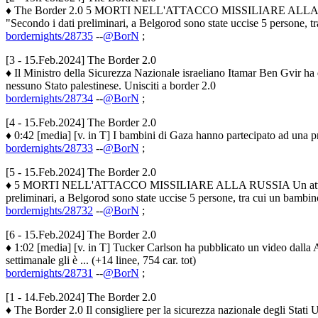
♦ The Border 2.0 5 MORTI NELL'ATTACCO MISSILIARE ALLA RUSSIA Un
"Secondo i dati preliminari, a Belgorod sono state uccise 5 persone, tr
bordernights/28735
--
@BorN
;
[3 - 15.Feb.2024] The Border 2.0
♦ Il Ministro della Sicurezza Nazionale israeliano Itamar Ben Gvir ha 
nessuno Stato palestinese. Unisciti a border 2.0
bordernights/28734
--
@BorN
;
[4 - 15.Feb.2024] The Border 2.0
♦ 0:42 [media] [v. in T] I bambini di Gaza hanno partecipato ad una pr
bordernights/28733
--
@BorN
;
[5 - 15.Feb.2024] The Border 2.0
♦ 5 MORTI NELL'ATTACCO MISSILIARE ALLA RUSSIA Un attacco Missil
preliminari, a Belgorod sono state uccise 5 persone, tra cui un bambino,
bordernights/28732
--
@BorN
;
[6 - 15.Feb.2024] The Border 2.0
♦ 1:02 [media] [v. in T] Tucker Carlson ha pubblicato un video dalla 
settimanale gli è ... (+14 linee, 754 car. tot)
bordernights/28731
--
@BorN
;
[1 - 14.Feb.2024] The Border 2.0
♦ The Border 2.0 Il consigliere per la sicurezza nazionale degli Stati