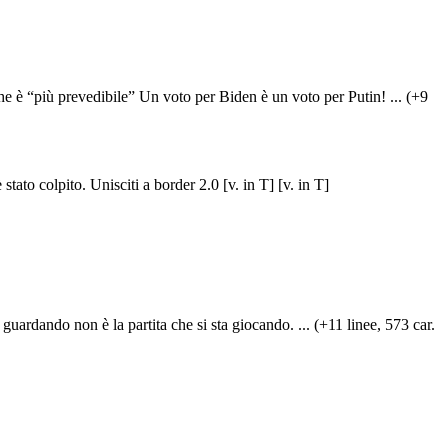
è “più prevedibile” Un voto per Biden è un voto per Putin! ... (+9
tato colpito. Unisciti a border 2.0 [v. in T] [v. in T]
 guardando non è la partita che si sta giocando. ... (+11 linee, 573 car.