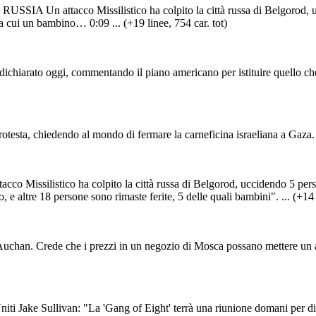
 attacco Missilistico ha colpito la città russa di Belgorod, ucc
a cui un bambino… 0:09 ... (+19 linee, 754 car. tot)
dichiarato oggi, commentando il piano americano per istituire quello che
otesta, chiedendo al mondo di fermare la carneficina israeliana a Gaza. 
istico ha colpito la città russa di Belgorod, uccidendo 5 persone
 e altre 18 persone sono rimaste ferite, 5 delle quali bambini". ... (+14 l
Auchan. Crede che i prezzi in un negozio di Mosca possano mettere un a
 Uniti Jake Sullivan: "La 'Gang of Eight' terrà una riunione domani per 