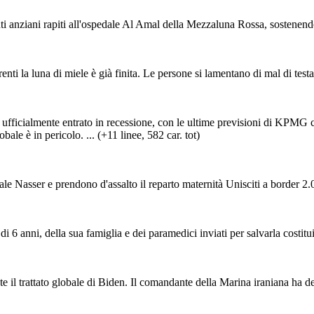
nti anziani rapiti all'ospedale Al Amal della Mezzaluna Rossa, sostenendo c
renti la luna di miele è già finita. Le persone si lamentano di mal di test
ente entrato in recessione, con le ultime previsioni di KPMG che 
ale è in pericolo. ... (+11 linee, 582 car. tot)
le Nasser e prendono d'assalto il reparto maternità Unisciti a border 2.
i 6 anni, della sua famiglia e dei paramedici inviati per salvarla costitui
e il trattato globale di Biden. Il comandante della Marina iraniana ha de