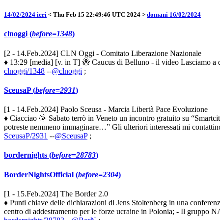
14/02/2024 ieri
< Thu Feb 15 22:49:46 UTC 2024 >
domani 16/02/2024
clnoggi (
before=1348
)
[2 - 14.Feb.2024] CLN Oggi - Comitato Liberazione Nazionale
♦ 13:29 [media] [v. in T] 🐝 Caucus di Belluno - il video Lasciamo a d
clnoggi/1348
--
@clnoggi
;
SceusaP (
before=2931
)
[1 - 14.Feb.2024] Paolo Sceusa - Marcia Libertà Pace Evoluzione
♦ Ciacciao 🌞 Sabato terrò in Veneto un incontro gratuito su “Smartci
potreste nemmeno immaginare…” Gli ulteriori interessati mi contattino 
SceusaP/2931
--
@SceusaP
;
bordernights (
before=28783
)
BorderNightsOfficial (
before=2304
)
[1 - 15.Feb.2024] The Border 2.0
♦ Punti chiave delle dichiarazioni di Jens Stoltenberg in una confere
centro di addestramento per le forze ucraine in Polonia; - Il gruppo NA