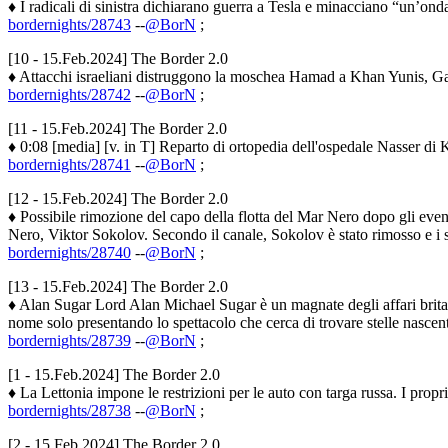
♦ I radicali di sinistra dichiarano guerra a Tesla e minacciano “un’onda
bordernights/28743
--
@BorN
;
[10 - 15.Feb.2024] The Border 2.0
♦ Attacchi israeliani distruggono la moschea Hamad a Khan Yunis, Gaz
bordernights/28742
--
@BorN
;
[11 - 15.Feb.2024] The Border 2.0
♦ 0:08 [media] [v. in T] Reparto di ortopedia dell'ospedale Nasser di K
bordernights/28741
--
@BorN
;
[12 - 15.Feb.2024] The Border 2.0
♦ Possibile rimozione del capo della flotta del Mar Nero dopo gli event
Nero, Viktor Sokolov. Secondo il canale, Sokolov è stato rimosso e i su
bordernights/28740
--
@BorN
;
[13 - 15.Feb.2024] The Border 2.0
♦ Alan Sugar Lord Alan Michael Sugar è un magnate degli affari britan
nome solo presentando lo spettacolo che cerca di trovare stelle nascenti n
bordernights/28739
--
@BorN
;
[1 - 15.Feb.2024] The Border 2.0
♦ La Lettonia impone le restrizioni per le auto con targa russa. I propr
bordernights/28738
--
@BorN
;
[2 - 15.Feb.2024] The Border 2.0