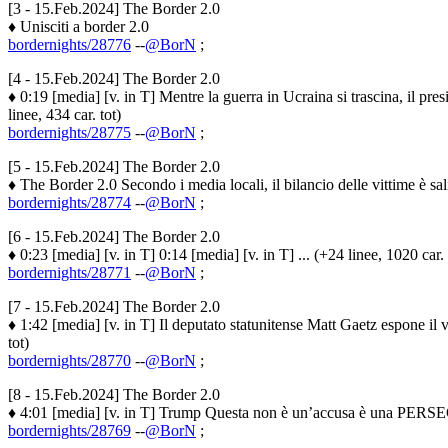
[3 - 15.Feb.2024] The Border 2.0
♦ Unisciti a border 2.0
bordernights/28776
--
@BorN
;
[4 - 15.Feb.2024] The Border 2.0
♦ 0:19 [media] [v. in T] Mentre la guerra in Ucraina si trascina, i
linee, 434 car. tot)
bordernights/28775
--
@BorN
;
[5 - 15.Feb.2024] The Border 2.0
♦ The Border 2.0 Secondo i media locali, il bilancio delle vittime è sali
bordernights/28774
--
@BorN
;
[6 - 15.Feb.2024] The Border 2.0
♦ 0:23 [media] [v. in T] 0:14 [media] [v. in T] ... (+24 linee, 1020 car. 
bordernights/28771
--
@BorN
;
[7 - 15.Feb.2024] The Border 2.0
♦ 1:42 [media] [v. in T] Il deputato statunitense Matt Gaetz espone il v
tot)
bordernights/28770
--
@BorN
;
[8 - 15.Feb.2024] The Border 2.0
♦ 4:01 [media] [v. in T] Trump Questa non è un’accusa è una PERS
bordernights/28769
--
@BorN
;