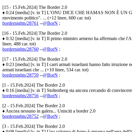
[15 - 15.Feb.2024] The Border 2.0
♦ 0:24 [media] [v. in T] L’ONU DICE CHE HAMAS NON È UN GRUPP
movimento politico". ... (+12 linee, 600 car. tot)
bordernights/28761
--
@BorN
;
[16 - 15.Feb.2024] The Border 2.0
♦ 0:32 [media] [v. in T] Il primo ministro armeno ha affermato che l'Aze
linee, 488 car. tot)
bordernights/28760
--
@BorN
;
[17 - 15.Feb.2024] The Border 2.0
♦ 0:23 [media] [v. in T] I carri armati israeliani hanno fatto irruzion
armati israeliani che ... (+10 linee, 534 car. tot)
bordernights/28759
--
@BorN
;
[1 - 15.Feb.2024] The Border 2.0
♦ 0:16 [media] [v. in T] Stoltenberg sta ancora cercando di convincere
bordernights/28756
--
@BorN
;
[2 - 15.Feb.2024] The Border 2.0
♦ Ancora nessuno in galera... Unisciti a border 2.0
bordernights/28752
--
@BorN
;
[3 - 15.Feb.2024] The Border 2.0
♦ 0:08 [media] [v. in T] Una colonna di fumo è apparsa nell'area dell'imp