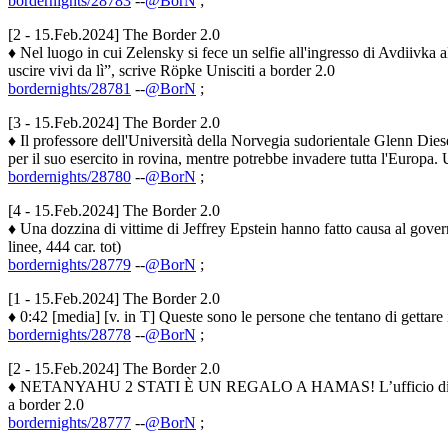
bordernights/28783
--
@BorN
;
[2 - 15.Feb.2024] The Border 2.0
♦ Nel luogo in cui Zelensky si fece un selfie all'ingresso di Avdiivka a
uscire vivi da lì”, scrive Röpke Unisciti a border 2.0
bordernights/28781
--
@BorN
;
[3 - 15.Feb.2024] The Border 2.0
♦ Il professore dell'Università della Norvegia sudorientale Glenn Dies
per il suo esercito in rovina, mentre potrebbe invadere tutta l'Europa. 
bordernights/28780
--
@BorN
;
[4 - 15.Feb.2024] The Border 2.0
♦ Una dozzina di vittime di Jeffrey Epstein hanno fatto causa al govern
linee, 444 car. tot)
bordernights/28779
--
@BorN
;
[1 - 15.Feb.2024] The Border 2.0
♦ 0:42 [media] [v. in T] Queste sono le persone che tentano di gettare 
bordernights/28778
--
@BorN
;
[2 - 15.Feb.2024] The Border 2.0
♦ NETANYAHU 2 STATI È UN REGALO A HAMAS! L’ufficio di Netanyahu
a border 2.0
bordernights/28777
--
@BorN
;