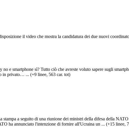
isposizione il video che mostra la candidatura dei due nuovi coordinator
ty no e smartphone sì? Tutto ciò che avreste voluto sapere sugli smart
in privato… ... (+9 linee, 563 car. tot)
nza stampa a seguito di una riunione dei ministri della difesa della NAT
TO ha annunciato l'intenzione di fornire all'Ucraina un ... (+15 linee, 77