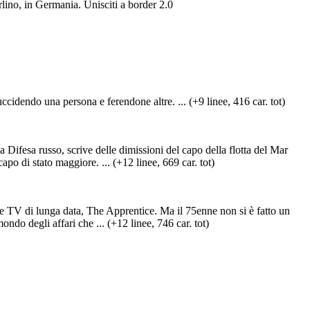
erlino, in Germania. Unisciti a border 2.0
ccidendo una persona e ferendone altre. ... (+9 linee, 416 car. tot)
 Difesa russo, scrive delle dimissioni del capo della flotta del Mar
po di stato maggiore. ... (+12 linee, 669 car. tot)
ie TV di lunga data, The Apprentice. Ma il 75enne non si è fatto un
mondo degli affari che ... (+12 linee, 746 car. tot)