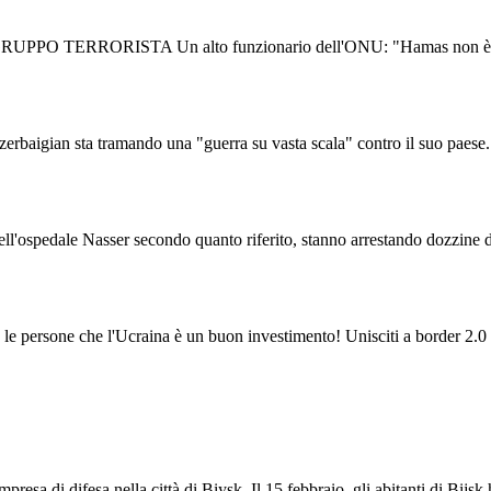
O TERRORISTA Un alto funzionario dell'ONU: "Hamas non è un grup
rbaigian sta tramando una "guerra su vasta scala" contro il suo paese. Bl
e nell'ospedale Nasser secondo quanto riferito, stanno arrestando dozzine
 le persone che l'Ucraina è un buon investimento! Unisciti a border 2.0
resa di difesa nella città di Biysk. Il 15 febbraio, gli abitanti di Bijsk