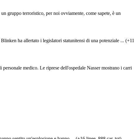
po terroristico, per noi ovviamente, come sapete, è un
inken ha allertato i legislatori statunitensi di una potenziale ... (+11
 di personale medico. Le riprese dell'ospedale Nasser mostrano i carri
 hanno sentito un'esplosione e hanno ... (+16 linee, 888 car. tot)