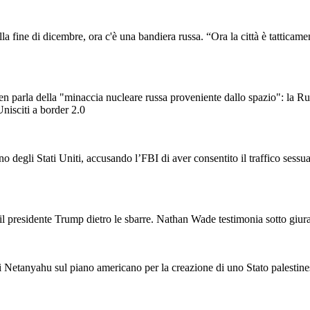
lla fine di dicembre, ora c'è una bandiera russa. “Ora la città è tatticame
en parla della "minaccia nucleare russa proveniente dallo spazio": la Ru
Unisciti a border 2.0
o degli Stati Uniti, accusando l’FBI di aver consentito il traffico sessu
il presidente Trump dietro le sbarre. Nathan Wade testimonia sotto giura
 sul piano americano per la creazione di uno Stato palestinese: “N