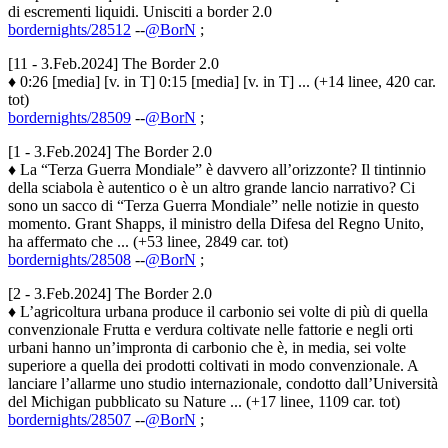
di escrementi liquidi. Unisciti a border 2.0
bordernights/28512
--
@BorN
;
[11 - 3.Feb.2024] The Border 2.0
♦ 0:26 [media] [v. in T] 0:15 [media] [v. in T] ... (+14 linee, 420 car.
tot)
bordernights/28509
--
@BorN
;
[1 - 3.Feb.2024] The Border 2.0
♦ La “Terza Guerra Mondiale” è davvero all’orizzonte? Il tintinnio
della sciabola è autentico o è un altro grande lancio narrativo? Ci
sono un sacco di “Terza Guerra Mondiale” nelle notizie in questo
momento. Grant Shapps, il ministro della Difesa del Regno Unito,
ha affermato che ... (+53 linee, 2849 car. tot)
bordernights/28508
--
@BorN
;
[2 - 3.Feb.2024] The Border 2.0
♦ L’agricoltura urbana produce il carbonio sei volte di più di quella
convenzionale Frutta e verdura coltivate nelle fattorie e negli orti
urbani hanno un’impronta di carbonio che è, in media, sei volte
superiore a quella dei prodotti coltivati in modo convenzionale. A
lanciare l’allarme uno studio internazionale, condotto dall’Università
del Michigan pubblicato su Nature ... (+17 linee, 1109 car. tot)
bordernights/28507
--
@BorN
;