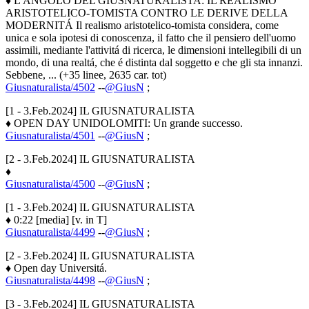
♦ L'ANGOLO DEL GIUSNATURALISTA: IL REALISMO
ARISTOTELICO-TOMISTA CONTRO LE DERIVE DELLA
MODERNITÁ Il realismo aristotelico-tomista considera, come
unica e sola ipotesi di conoscenza, il fatto che il pensiero dell'uomo
assimili, mediante l'attivitá di ricerca, le dimensioni intellegibili di un
mondo, di una realtá, che é distinta dal soggetto e che gli sta innanzi.
Sebbene, ... (+35 linee, 2635 car. tot)
Giusnaturalista/4502
--
@GiusN
;
[1 - 3.Feb.2024] IL GIUSNATURALISTA
♦ OPEN DAY UNIDOLOMITI: Un grande successo.
Giusnaturalista/4501
--
@GiusN
;
[2 - 3.Feb.2024] IL GIUSNATURALISTA
♦
Giusnaturalista/4500
--
@GiusN
;
[1 - 3.Feb.2024] IL GIUSNATURALISTA
♦ 0:22 [media] [v. in T]
Giusnaturalista/4499
--
@GiusN
;
[2 - 3.Feb.2024] IL GIUSNATURALISTA
♦ Open day Universitá.
Giusnaturalista/4498
--
@GiusN
;
[3 - 3.Feb.2024] IL GIUSNATURALISTA