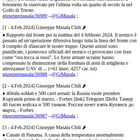
fenomeno fu osservato per l'ultima volta un quarto di secolo fa nel
Golfo di Trieste.
giuseppemasala/36989
--
@GiMasala
;
[1 - 4.Feb.2024] Giuseppe Masala Chili 🌶
♦ Rapporto dal fronte per la mattina del 4 febbraio 2024. Il nemico è
passato ad un'operazione difensiva lungo tutta la linea del fronte con
il compito di sfiancare le nostre truppe. Queste azioni sono
pianificate, i portavoce ufficiali del nemico ci provocano con frasi
come “ora tocca ai russi”. Le forze armate ucraine hanno
compensato la diminuzione della fornitura di armi di artiglieria e
attrezzature UAV di ... (+61 linee, 4257 car. tot)
giuseppemasala/36988
--
@GiMasala
;
[2 - 4.Feb.2024] Giuseppe Masala Chili 🌶
♦ 40mila soldati e 500 carri armati: la Russia vuole prendere
Kupyansk prima di marzo, - Forbes [link] Telegram Шейх Тамир
40 тысяч войска и 500 танков: Россия хочет взять Купянск до
марта, - Forbes
giuseppemasala/36987
--
@GiMasala
;
[3 - 4.Feb.2024] Giuseppe Masala Chili 🌶
♦ Canale di Panama. A causa della temperatura anormalmente