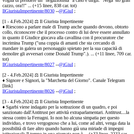
voglia di prendere un "negazionista" a caso e dirgli: "Nega 'sto gran
cazzo, ora!!" ... (+15 linee, 838 car. tot)
IlGiuristaImpertinente/8030
--
@iGiuI
;
[1 - 4.Feb.2024] ⚖️ Il Giurista Impertinente
♦ Riescono a parlare male di Trump anche quando devono, obtorto
collo, riconoscere che il processo contro di lui deve essere annullato
in quanto il Giudice giocava alla cavallina con il procuratore che
incrimina Trump ("una coppia di amanti che sta cercando di
mandare in galera un personaggio spietato per la sua capacità di
demolire gli avversari come Donald Trump".). ... (+11 linee, 709 car.
tot)
IlGiuristaImpertinente/8027
--
@iGiuI
;
[2 - 4.Feb.2024] ⚖️ Il Giurista Impertinente
♦ Signore e Signori, la "Marchetta del Giorno". Canale Telegram
[link]
IlGiuristaImpertinente/8026
--
@iGiuI
;
[3 - 4.Feb.2024] ⚖️ Il Giurista Impertinente
♦ Sgarbi viene indagato per la sottrazione di un quadro, e poi
sanzionato dall'Antitrust per attività extraparlamentari. Antitrust....la
stessa contro la Ferragni. Io non ho alcuna simpatia per questo
individuo, e trovo vergognoso che a lui, come ad altri, venga data la
possibilità di fare altro quando hanno già una miriade di impegni
istituzionali: Il tempo in una giornata non è ... (+33 linee, 2233 car.