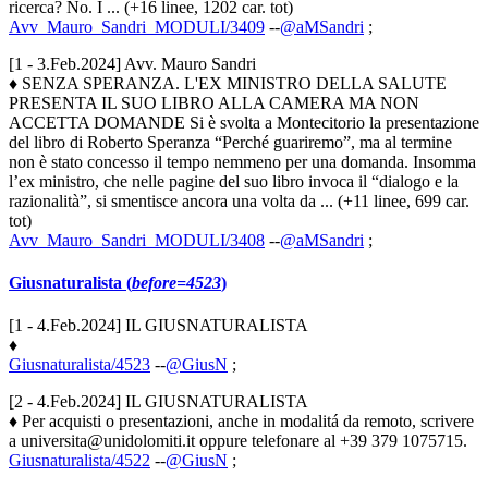
ricerca? No. I ... (+16 linee, 1202 car. tot)
Avv_Mauro_Sandri_MODULI/3409
--
@aMSandri
;
[1 - 3.Feb.2024] Avv. Mauro Sandri
♦ SENZA SPERANZA. L'EX MINISTRO DELLA SALUTE
PRESENTA IL SUO LIBRO ALLA CAMERA MA NON
ACCETTA DOMANDE Si è svolta a Montecitorio la presentazione
del libro di Roberto Speranza “Perché guariremo”, ma al termine
non è stato concesso il tempo nemmeno per una domanda. Insomma
l’ex ministro, che nelle pagine del suo libro invoca il “dialogo e la
razionalità”, si smentisce ancora una volta da ... (+11 linee, 699 car.
tot)
Avv_Mauro_Sandri_MODULI/3408
--
@aMSandri
;
Giusnaturalista (
before=4523
)
[1 - 4.Feb.2024] IL GIUSNATURALISTA
♦
Giusnaturalista/4523
--
@GiusN
;
[2 - 4.Feb.2024] IL GIUSNATURALISTA
♦ Per acquisti o presentazioni, anche in modalitá da remoto, scrivere
a universita@unidolomiti.it oppure telefonare al +39 379 1075715.
Giusnaturalista/4522
--
@GiusN
;