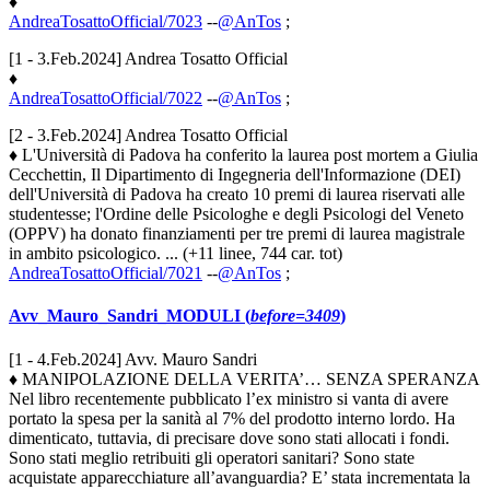
♦
AndreaTosattoOfficial/7023
--
@AnTos
;
[1 - 3.Feb.2024] Andrea Tosatto Official
♦
AndreaTosattoOfficial/7022
--
@AnTos
;
[2 - 3.Feb.2024] Andrea Tosatto Official
♦ L'Università di Padova ha conferito la laurea post mortem a Giulia
Cecchettin, Il Dipartimento di Ingegneria dell'Informazione (DEI)
dell'Università di Padova ha creato 10 premi di laurea riservati alle
studentesse; l'Ordine delle Psicologhe e degli Psicologi del Veneto
(OPPV) ha donato finanziamenti per tre premi di laurea magistrale
in ambito psicologico. ... (+11 linee, 744 car. tot)
AndreaTosattoOfficial/7021
--
@AnTos
;
Avv_Mauro_Sandri_MODULI (
before=3409
)
[1 - 4.Feb.2024] Avv. Mauro Sandri
♦ MANIPOLAZIONE DELLA VERITA’… SENZA SPERANZA
Nel libro recentemente pubblicato l’ex ministro si vanta di avere
portato la spesa per la sanità al 7% del prodotto interno lordo. Ha
dimenticato, tuttavia, di precisare dove sono stati allocati i fondi.
Sono stati meglio retribuiti gli operatori sanitari? Sono state
acquistate apparecchiature all’avanguardia? E’ stata incrementata la