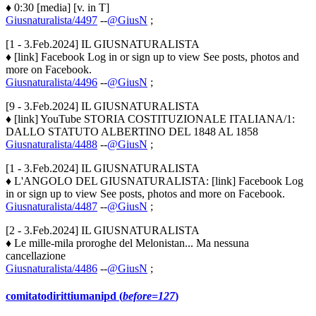
♦ 0:30 [media] [v. in T]
Giusnaturalista/4497
--
@GiusN
;
[1 - 3.Feb.2024] IL GIUSNATURALISTA
♦ [link] Facebook Log in or sign up to view See posts, photos and
more on Facebook.
Giusnaturalista/4496
--
@GiusN
;
[9 - 3.Feb.2024] IL GIUSNATURALISTA
♦ [link] YouTube STORIA COSTITUZIONALE ITALIANA/1:
DALLO STATUTO ALBERTINO DEL 1848 AL 1858
Giusnaturalista/4488
--
@GiusN
;
[1 - 3.Feb.2024] IL GIUSNATURALISTA
♦ L'ANGOLO DEL GIUSNATURALISTA: [link] Facebook Log
in or sign up to view See posts, photos and more on Facebook.
Giusnaturalista/4487
--
@GiusN
;
[2 - 3.Feb.2024] IL GIUSNATURALISTA
♦ Le mille-mila proroghe del Melonistan... Ma nessuna
cancellazione
Giusnaturalista/4486
--
@GiusN
;
comitatodirittiumanipd (
before=127
)