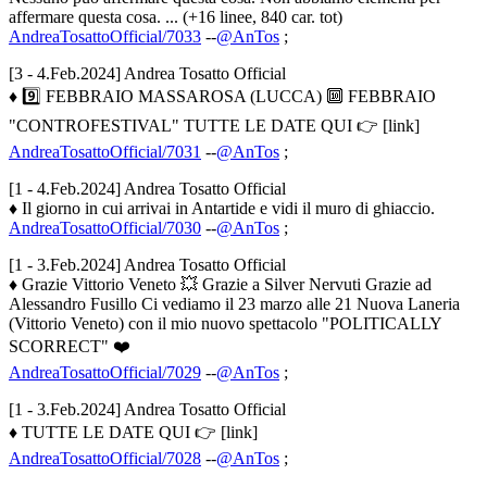
affermare questa cosa. ... (+16 linee, 840 car. tot)
AndreaTosattoOfficial/7033
--
@AnTos
;
[3 - 4.Feb.2024] Andrea Tosatto Official
♦ 9️⃣ FEBBRAIO MASSAROSA (LUCCA) 🔟 FEBBRAIO
"CONTROFESTIVAL" TUTTE LE DATE QUI 👉 [link]
AndreaTosattoOfficial/7031
--
@AnTos
;
[1 - 4.Feb.2024] Andrea Tosatto Official
♦ Il giorno in cui arrivai in Antartide e vidi il muro di ghiaccio.
AndreaTosattoOfficial/7030
--
@AnTos
;
[1 - 3.Feb.2024] Andrea Tosatto Official
♦ Grazie Vittorio Veneto 💥 Grazie a Silver Nervuti Grazie ad
Alessandro Fusillo Ci vediamo il 23 marzo alle 21 Nuova Laneria
(Vittorio Veneto) con il mio nuovo spettacolo "POLITICALLY
SCORRECT" ❤️
AndreaTosattoOfficial/7029
--
@AnTos
;
[1 - 3.Feb.2024] Andrea Tosatto Official
♦ TUTTE LE DATE QUI 👉 [link]
AndreaTosattoOfficial/7028
--
@AnTos
;