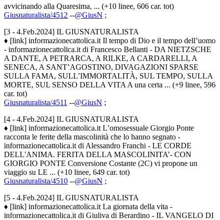
avvicinando alla Quaresima, ... (+10 linee, 606 car. tot)
Giusnaturalista/4512
--
@GiusN
;
[3 - 4.Feb.2024] IL GIUSNATURALISTA
♦ [link] informazionecattolica.it Il tempo di Dio e il tempo dell’uomo
- informazionecattolica.it di Francesco Bellanti - DA NIETZSCHE
A DANTE, A PETRARCA, A RILKE, A CARDARELLI, A
SENECA, A SANT’AGOSTINO, DIVAGAZIONI SPARSE
SULLA FAMA, SULL’IMMORTALITÀ, SUL TEMPO, SULLA
MORTE, SUL SENSO DELLA VITA A una certa ... (+9 linee, 596
car. tot)
Giusnaturalista/4511
--
@GiusN
;
[4 - 4.Feb.2024] IL GIUSNATURALISTA
♦ [link] informazionecattolica.it L’omosessuale Giorgio Ponte
racconta le ferite della mascolinità che lo hanno segnato -
informazionecattolica.it di Alessandro Franchi - LE CORDE
DELL'ANIMA. FERITA DELLA MASCOLINITA’- CON
GIORGIO PONTE Conversione Costante (2C) vi propone un
viaggio su LE ... (+10 linee, 649 car. tot)
Giusnaturalista/4510
--
@GiusN
;
[5 - 4.Feb.2024] IL GIUSNATURALISTA
♦ [link] informazionecattolica.it La giornata della vita -
informazionecattolica.it di Giuliva di Berardino - IL VANGELO DI