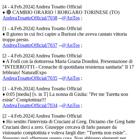
[4 - 4.Feb.2024] Andrea Tosatto Official
♦ 🔴 CAMBIO ORARIO ! BORGARO TORINESE (TO)
AndreaTosattoOfficial/7038
--
@AnTos
;
[1 - 4.Feb.2024] Andrea Tosatto Official
♦ Il giorno in cui feci capire a Burioni che aveva cantato vittoria
troppo presto.
AndreaTosattoOfficial/7037
--
@AnTos
;
[2 - 4.Feb.2024] Andrea Tosatto Official
♦ A Forlì con la dottoressa Maria Grazia Dondini. Presentazione di
"INTERROTTI - Cronache di quotidiana resistenza sanitaria" Il 17
febbraio! NaturalExpo
AndreaTosattoOfficial/7035
--
@AnTos
;
[1 - 4.Feb.2024] Andrea Tosatto Official
♦ 0:05 [media] [v. in T] La nonna di Giulia: "Per me Turetta non
esiste" Complottista!!!
AndreaTosattoOfficial/7034
--
@AnTos
;
[2 - 4.Feb.2024] Andrea Tosatto Official
♦ Ho sentito l'intervista di Cruciani al Greg. Diciamo che Greg batte
Cruciani dieci a zero. Giuseppe cercava di farlo passare da
visionario complottista e voleva fargli dire: "Turetta non esiste".
Nessuno può affermare questa cosa. Non abbiamo elementi per