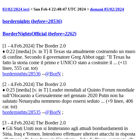
03/02/2024 ieri
< Sun Feb 4 22:48:47 UTC 2024 >
domani 05/02/2024
bordernights (
before=28536
)
BorderNightsOfficial (
before=2262
)
[1 - 4.Feb.2024] The Border 2.0
♦ 0:22 [media] [v. in T] Il Texas sta attualmente costruendo un muro
di confine. Secondo il governatore Greg Abbot oggi: "Il Texas ha
fatto la storia come il primo e UNICO stato a costruire il ... (+11
linee, 555 car. tot)
bordernights/28536
--
@BorN
;
[2 - 4.Feb.2024] The Border 2.0
♦ 0:25 [media] [v. in T] Leader mondiali al Quinto Forum mondiale
sull’Olocausto a Gerusalemme nel gennaio 2020 Putin non ha
salutato Netanyahu nemmeno dopo essersi seduto ... (+9 linee, 406
car. tot)
bordernights/28535
--
@BorN
;
[3 - 4.Feb.2024] The Border 2.0
♦ Gli Stati Uniti non si limiteranno agli attuali bombardamenti in
Siria, Iraq e Yemen. Intendono effettuare ulteriori attacchi in risposta