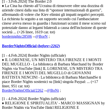
[1 - 3.Feb.2024] The Border 2.0
♦ La Cina ha chiesto all’Ucraina di rimuovere oltre una dozzina di
aziende cinesi dalla sua lista di “sponsor internazionali di guerra”,
affermando di volere che Kiev elimini gli impatti negativi percepiti.
La richiesta fa seguito a un rapporto secondo cui l'ambasciatore
cinese aveva messo in guardia i funzionari ucraini il mese scorso sul
potenziale danno ai legami bilaterali a causa dell'inclusione di queste
società ... (+26 linee, 1619 car. tot)
bordernights/28506
--
@BorN
;
BorderNightsOfficial (
before=2262
)
[1 - 4.Feb.2024] Border Nights (ufficiale)
♦ IL LORENESE, UN MISTERO TRA FIRENZE E I MONTI
DEL MUGELLO - La biblioteca di Barbara Marchand by Border
Nights via YouTube [link] IL LORENESE, UN MISTERO TRA
FIRENZE E I MONTI DEL MUGELLO di GIOVANNI
BATTISTA NENCINI - La biblioteca di Barbara MarchandSe ti
piace Border Nights sostienici su [link] singola Paypal: ... (+17
linee, 951 car. tot)
BorderNightsOfficial/2262
--
@BoNi
;
[1 - 4.Feb.2024] Border Nights (ufficiale)
♦ RELIGIONE E SPIRITUALITA' - MARCO MASSIGNAN by
Border Nights via YouTube [link] RELIGIONE E