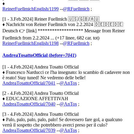
♦
ReinerFuellmichEnglish/1199
--
@RFuellmich
;
[1 - 3.Feb.2024] Reiner Fuellmich 🇺🇸/🇬🇧/🇦🇺
♦ Nachricht von Reiner Fuellmich von 2.2.2024 🇩🇪🇩🇪🇩🇪
Deutsch 👉 [link] ******************* Message from Reiner
Fuellmich from 2.2.2024 ... (+17 linee, 682 car. tot)
ReinerFuellmichEnglish/1198
--
@RFuellmich
;
AndreaTosattoOfficial (
before=7041
)
[1 - 4.Feb.2024] Andrea Tosatto Official
♦ Francesco Narducci ce l'ha insegnato: lo scambio di cadavere non
è reato! Stay tuned! Ne vedremo delle belle!
AndreaTosattoOfficial/7041
--
@AnTos
;
[2 - 4.Feb.2024] Andrea Tosatto Official
♦ EDUCAZIONE AFFETTIVAH
AndreaTosattoOfficial/7040
--
@AnTos
;
[3 - 4.Feb.2024] Andrea Tosatto Official
♦ Palo, palo, palo, palo, palo! Se dovessero fare gol, a qualcuno
verrà il sospetto che potrebbero averci preso per il culo?
AndreaTosattoOfficial/7039
--
@AnTos
;