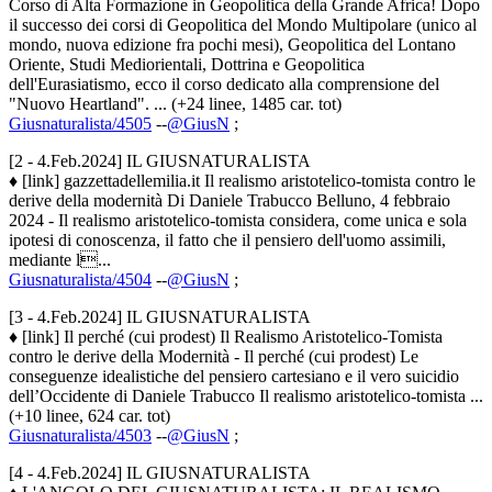
Corso di Alta Formazione in Geopolitica della Grande Africa! Dopo
il successo dei corsi di Geopolitica del Mondo Multipolare (unico al
mondo, nuova edizione fra pochi mesi), Geopolitica del Lontano
Oriente, Studi Mediorientali, Dottrina e Geopolitica
dell'Eurasiatismo, ecco il corso dedicato alla comprensione del
"Nuovo Heartland". ... (+24 linee, 1485 car. tot)
Giusnaturalista/4505
--
@GiusN
;
[2 - 4.Feb.2024] IL GIUSNATURALISTA
♦ [link] gazzettadellemilia.it Il realismo aristotelico-tomista contro le
derive della modernità Di Daniele Trabucco Belluno, 4 febbraio
2024 - Il realismo aristotelico-tomista considera, come unica e sola
ipotesi di conoscenza, il fatto che il pensiero dell'uomo assimili,
mediante l...
Giusnaturalista/4504
--
@GiusN
;
[3 - 4.Feb.2024] IL GIUSNATURALISTA
♦ [link] Il perché (cui prodest) Il Realismo Aristotelico-Tomista
contro le derive della Modernità - Il perché (cui prodest) Le
conseguenze idealistiche del pensiero cartesiano e il vero suicidio
dell’Occidente di Daniele Trabucco Il realismo aristotelico-tomista ...
(+10 linee, 624 car. tot)
Giusnaturalista/4503
--
@GiusN
;
[4 - 4.Feb.2024] IL GIUSNATURALISTA