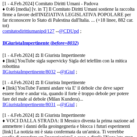
[1 - 4.Feb.2024] Comitato Diritti Umani - Padova
♦ 0:46 [media] [v. in T] Il Comitato Diritti Umani sostiene la raccolta
firme a favore dell'INIZIATIVA LEGISLATIVA POPOLARE per
far riconoscere lo Stato di Palestina dall'Italia. ... (+18 linee, 882 car.
tot)
comitatodirittiumanipd/127
--
@CDUpd
;
IlGiuristaImpertinente (
before=8032
)
[1 - 4.Feb.2024] ⚖️ Il Giurista Impertinente
♦ [link] YouTube sigla supervicky Sigla del telefilm con la mitica
robottina
IlGiuristaImpertinente/8032
--
@iGiuI
;
[1 - 4.Feb.2024] ⚖️ Il Giurista Impertinente
♦ [link] YouTube Fammi andare via E' il debole che deve saper
essere forte e andar via, quando il forte è troppo debole per potere
fare del male al debole (Milan Kundera)...
IlGiuristaImpertinente/8031
--
@iGiuI
;
[1 - 4.Feb.2024] ⚖️ Il Giurista Impertinente
♦ VOCI DALLA STRADA: Il Messico diventa la prima nazione ad
ammettere i danni della geoingegneria e blocca i futuri esperimenti
[link] La notizia mi è stata confermata da un'amica. Ti verrebbe