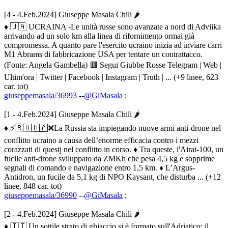
[4 - 4.Feb.2024] Giuseppe Masala Chili 🌶
♦ 🇺🇦 UCRAINA -Le unità russe sono avanzate a nord di Adviika
arrivando ad un solo km alla linea di rifornimento ormai già
compromessa. A quanto pare l'esercito ucraino inizia ad inviare carri
M1 Abrams di fabbricazione USA per tentare un contrattacco.
(Fonte: Angela Gambella) 🟥 Segui Giubbe Rosse Telegram | Web |
Ultim'ora | Twitter | Facebook | Instagram | Truth | ... (+9 linee, 623
car. tot)
giuseppemasala/36993
--
@GiMasala
;
[1 - 4.Feb.2024] Giuseppe Masala Chili 🌶
♦ ⚡️🇷🇺🇺🇦❌La Russia sta impiegando nuove armi anti-drone nel
conflitto ucraino a causa dell’enorme efficacia contro i mezzi
corazzati di questj nel conflitto in corso. ♦️ Tra queste, l'Airat-100, un
fucile anti-drone sviluppato da ZMKh che pesa 4,5 kg e sopprime
segnali di comando e navigazione entro 1,5 km. ♦️ L’Argus-
Antidron, un fucile da 5,1 kg di NPO Kaysant, che disturba ... (+12
linee, 848 car. tot)
giuseppemasala/36990
--
@GiMasala
;
[2 - 4.Feb.2024] Giuseppe Masala Chili 🌶
♦ 🇮🇹 Un sottile strato di ghiaccio si è formato sull'Adriatico: il