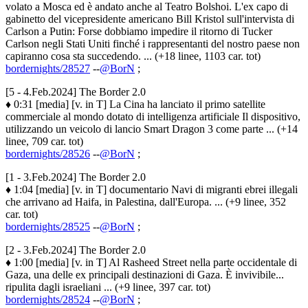
volato a Mosca ed è andato anche al Teatro Bolshoi. L'ex capo di
gabinetto del vicepresidente americano Bill Kristol sull'intervista di
Carlson a Putin: Forse dobbiamo impedire il ritorno di Tucker
Carlson negli Stati Uniti finché i rappresentanti del nostro paese non
capiranno cosa sta succedendo. ... (+18 linee, 1103 car. tot)
bordernights/28527
--
@BorN
;
[5 - 4.Feb.2024] The Border 2.0
♦ 0:31 [media] [v. in T] La Cina ha lanciato il primo satellite
commerciale al mondo dotato di intelligenza artificiale Il dispositivo,
utilizzando un veicolo di lancio Smart Dragon 3 come parte ... (+14
linee, 709 car. tot)
bordernights/28526
--
@BorN
;
[1 - 3.Feb.2024] The Border 2.0
♦ 1:04 [media] [v. in T] documentario Navi di migranti ebrei illegali
che arrivano ad Haifa, in Palestina, dall'Europa. ... (+9 linee, 352
car. tot)
bordernights/28525
--
@BorN
;
[2 - 3.Feb.2024] The Border 2.0
♦ 1:00 [media] [v. in T] Al Rasheed Street nella parte occidentale di
Gaza, una delle ex principali destinazioni di Gaza. È invivibile...
ripulita dagli israeliani ... (+9 linee, 397 car. tot)
bordernights/28524
--
@BorN
;