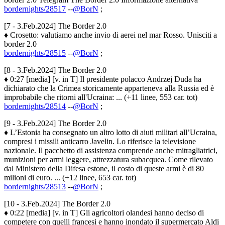
bordernights/28517
--
@BorN
;
[7 - 3.Feb.2024] The Border 2.0
♦ Crosetto: valutiamo anche invio di aerei nel mar Rosso. Unisciti a
border 2.0
bordernights/28515
--
@BorN
;
[8 - 3.Feb.2024] The Border 2.0
♦ 0:27 [media] [v. in T] Il presidente polacco Andrzej Duda ha
dichiarato che la Crimea storicamente apparteneva alla Russia ed è
improbabile che ritorni all'Ucraina: ... (+11 linee, 553 car. tot)
bordernights/28514
--
@BorN
;
[9 - 3.Feb.2024] The Border 2.0
♦ L’Estonia ha consegnato un altro lotto di aiuti militari all’Ucraina,
compresi i missili anticarro Javelin. Lo riferisce la televisione
nazionale. Il pacchetto di assistenza comprende anche mitragliatrici,
munizioni per armi leggere, attrezzatura subacquea. Come rilevato
dal Ministero della Difesa estone, il costo di queste armi è di 80
milioni di euro. ... (+12 linee, 653 car. tot)
bordernights/28513
--
@BorN
;
[10 - 3.Feb.2024] The Border 2.0
♦ 0:22 [media] [v. in T] Gli agricoltori olandesi hanno deciso di
competere con quelli francesi e hanno inondato il supermercato Aldi