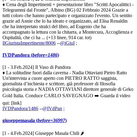
♦ Cena degli Impertinenti + presentazione libro "Scritti Apocalittici -
Telegrammi dal Fronte", Albino (BG) 02 Febbraio 2024 Grazie a
tutti coloro che hanno partecipato e organizzato l'evento. Un sentito
grazie ad Annie che lo ha ideato e organizzato, ad Elisa Renaldin
che ha interpretato stralci del libro, ad Eugenio che ha
accompagnato la lettura con la chitarra, a Montecura, Accoglienza e
Ospitalità, che ci ha ... (+13 linee, 914 car. tot)
IlGiuristaImpertinente/8006
--
@iGiuI
;
IVDPandora (
before=1486
)
[1 - 3.Feb.2024] Il Vaso di Pandora
♦ La solitudine fuori dalla caverna - Nadia Ottaviani Pietro Ratto
Un'intervista a cuore aperto con PIETRO RATTO saggista,
giornalista d’inchiesta e scrittore, già professore di filosofia
psicologia storia e NADIA OTTAVIANI direttore generale di Geko
Gold Italia. Conduce CARLO SAVEGNAGO ➡️ Guarda il video
qui: [link]
IVDPandora/1486
--
@IVdPan
;
giuseppemasala (
before=36997
)
[1 - 4.Feb.2024] Giuseppe Masala Chili 🌶