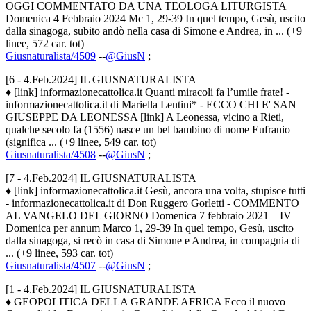
OGGI COMMENTATO DA UNA TEOLOGA LITURGISTA
Domenica 4 Febbraio 2024 Mc 1, 29-39 In quel tempo, Gesù, uscito
dalla sinagoga, subito andò nella casa di Simone e Andrea, in ... (+9
linee, 572 car. tot)
Giusnaturalista/4509
--
@GiusN
;
[6 - 4.Feb.2024] IL GIUSNATURALISTA
♦ [link] informazionecattolica.it Quanti miracoli fa l’umile frate! -
informazionecattolica.it di Mariella Lentini* - ECCO CHI E' SAN
GIUSEPPE DA LEONESSA [link] A Leonessa, vicino a Rieti,
qualche secolo fa (1556) nasce un bel bambino di nome Eufranio
(significa ... (+9 linee, 549 car. tot)
Giusnaturalista/4508
--
@GiusN
;
[7 - 4.Feb.2024] IL GIUSNATURALISTA
♦ [link] informazionecattolica.it Gesù, ancora una volta, stupisce tutti
- informazionecattolica.it di Don Ruggero Gorletti - COMMENTO
AL VANGELO DEL GIORNO Domenica 7 febbraio 2021 – IV
Domenica per annum Marco 1, 29-39 In quel tempo, Gesù, uscito
dalla sinagoga, si recò in casa di Simone e Andrea, in compagnia di
... (+9 linee, 593 car. tot)
Giusnaturalista/4507
--
@GiusN
;
[1 - 4.Feb.2024] IL GIUSNATURALISTA
♦ GEOPOLITICA DELLA GRANDE AFRICA Ecco il nuovo