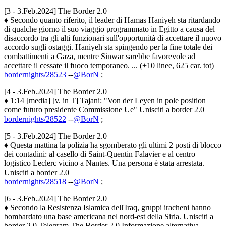
[3 - 3.Feb.2024] The Border 2.0
♦ Secondo quanto riferito, il leader di Hamas Haniyeh sta ritardando
di qualche giorno il suo viaggio programmato in Egitto a causa del
disaccordo tra gli alti funzionari sull'opportunità di accettare il nuovo
accordo sugli ostaggi. Haniyeh sta spingendo per la fine totale dei
combattimenti a Gaza, mentre Sinwar sarebbe favorevole ad
accettare il cessate il fuoco temporaneo. ... (+10 linee, 625 car. tot)
bordernights/28523
--
@BorN
;
[4 - 3.Feb.2024] The Border 2.0
♦ 1:14 [media] [v. in T] Tajani: "Von der Leyen in pole position
come futuro presidente Commissione Ue" Unisciti a border 2.0
bordernights/28522
--
@BorN
;
[5 - 3.Feb.2024] The Border 2.0
♦ Questa mattina la polizia ha sgomberato gli ultimi 2 posti di blocco
dei contadini: al casello di Saint-Quentin Falavier e al centro
logistico Leclerc vicino a Nantes. Una persona è stata arrestata.
Unisciti a border 2.0
bordernights/28518
--
@BorN
;
[6 - 3.Feb.2024] The Border 2.0
♦ Secondo la Resistenza Islamica dell'Iraq, gruppi iracheni hanno
bombardato una base americana nel nord-est della Siria. Unisciti a
border 2.0 Telegram The Border 2.0 Informazione alternativa