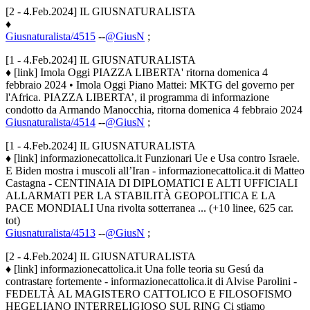
[2 - 4.Feb.2024] IL GIUSNATURALISTA
♦
Giusnaturalista/4515
--
@GiusN
;
[1 - 4.Feb.2024] IL GIUSNATURALISTA
♦ [link] Imola Oggi PIAZZA LIBERTA' ritorna domenica 4
febbraio 2024 • Imola Oggi Piano Mattei: MKTG del governo per
l'Africa. PIAZZA LIBERTA’, il programma di informazione
condotto da Armando Manocchia, ritorna domenica 4 febbraio 2024
Giusnaturalista/4514
--
@GiusN
;
[1 - 4.Feb.2024] IL GIUSNATURALISTA
♦ [link] informazionecattolica.it Funzionari Ue e Usa contro Israele.
E Biden mostra i muscoli all’Iran - informazionecattolica.it di Matteo
Castagna - CENTINAIA DI DIPLOMATICI E ALTI UFFICIALI
ALLARMATI PER LA STABILITÀ GEOPOLITICA E LA
PACE MONDIALI Una rivolta sotterranea ... (+10 linee, 625 car.
tot)
Giusnaturalista/4513
--
@GiusN
;
[2 - 4.Feb.2024] IL GIUSNATURALISTA
♦ [link] informazionecattolica.it Una folle teoria su Gesú da
contrastare fortemente - informazionecattolica.it di Alvise Parolini -
FEDELTÀ AL MAGISTERO CATTOLICO E FILOSOFISMO
HEGELIANO INTERRELIGIOSO SUL RING Ci stiamo