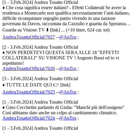
[1 - 3.Feb.2024] Andrea Tosatto Official
♦ Che cosa significa essere italiani? - Effetti Collaterali Se avere la
residenza a Montecarlo non qualifica necessariamente l’anti-italiano,
difficile riconquistare orgoglio patrio vivendo in una nazione
governata da Davos, raccontata da Cazzullo e guarita da Speranza…
Guarda su Visione TV ⬇️ [link] ... (+10 linee, 624 car. tot)
AndreaTosattoOfficial/7027
--
@AnTos
;
[2 - 3.Feb.2024] Andrea Tosatto Official
♦ NON PERDETEVI QUESTA SERA ALLE 18 "EFFETTI
COLLATERALI" SU VISIONE TV ! Augusto Bassi ed io vi
aspettiamo!
AndreaTosattoOfficial/7026
--
@AnTos
;
[3 - 3.Feb.2024] Andrea Tosatto Official
♦ TUTTE LE DATE QUI 👉 [link]
AndreaTosattoOfficial/7025
--
@AnTos
;
[1 - 3.Feb.2024] Andrea Tosatto Official
♦ Gino Cecchettin parlando di Giulia: "Manchi più dell'ossigeno"
Così abbiamo dato anche un colpo al cambiamento climatico.
AndreaTosattoOfficial/7024
--
@AnTos
;
[1 - 3.Feb.2024] Andrea Tosatto Official