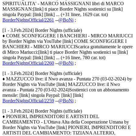
SPIRITUALITA' - MARCO MASSIGNANI libri di MARCO
MASSIGNAN:[link] ti piace Border Nights sostienici su [link]
singola Paypal: [link] [link] ... (+31 linee, 1629 car. tot)
BorderNightsOfficial/2261
--
@BoNi
;
[1 - 3.Feb.2024] Border Nights (ufficiale)
♦ COME SCONFIGGERE I BANCHIERI - MIRCO MARIUCCI
by Border Nights via YouTube [link] COME SCONFIGGERE I
BANCHIERI - MIRCO MARIUCCIScarica gratuitamente le opere
di Mirco Mariucci:[link] ti piace Border Nights sostienici su [link]
singola Paypal: [link] [link] ... (+16 linee, 780 car. tot)
BorderNightsOfficial/2260
--
@BoNi
;
[1 - 3.Feb.2024] Border Nights (ufficiale)
♦ MAZZUCCO live: il Nwo avanza - Puntata 270 (03-02-2024) by
Border Nights via YouTube [link] MAZZUCCO live: il Nwo
avanza - Puntata 270 (03-02-2024)Sostienici con un abbonamento
mensile: [link] singola Paypal: [link] [link]
BorderNightsOfficial/2259
--
@BoNi
;
[1 - 3.Feb.2024] Border Nights (ufficiale)
♦ PIONIERI, IMPRENDITORI E ARTISTI DEL
CAMBIAMENTO - L'Ottava Alta della Cooperazione Umana by
Border Nights via YouTube [link] PIONIERI, IMPRENDITORI E
ARTISTI DEL CAMBIAMENTO: TIZIANA ALTERIO,