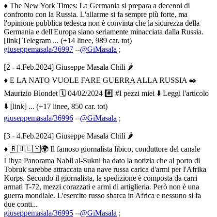
♦ The New York Times: La Germania si prepara a decenni di
confronto con la Russia. L'allarme si fa sempre più forte, ma
l'opinione pubblica tedesca non è convinta che la sicurezza della
Germania e dell'Europa siano seriamente minacciata dalla Russia.
[link] Telegram ... (+14 linee, 989 car. tot)
giuseppemasala/36997
--
@GiMasala
;
[2 - 4.Feb.2024] Giuseppe Masala Chili 🌶
♦ E LA NATO VUOLE FARE GUERRA ALLA RUSSIA ✒️
Maurizio Blondet 🗓 04/02/2024 #️⃣ #I pezzi miei ⬇️ Leggi l'articolo
⬇️ [link] ... (+17 linee, 850 car. tot)
giuseppemasala/36996
--
@GiMasala
;
[3 - 4.Feb.2024] Giuseppe Masala Chili 🌶
♦ 🇷🇺🇱🇾🌍 Il famoso giornalista libico, conduttore del canale
Libya Panorama Nabil al-Sukni ha dato la notizia che al porto di
Tobruk sarebbe attraccata una nave russa carica d'armi per l'Afrika
Korps. Secondo il giornalista, la spedizione è composta da carri
armati T-72, mezzi corazzati e armi di artiglieria. Però non è una
guerra mondiale. L'esercito russo sbarca in Africa e nessuno si fa
due conti...
giuseppemasala/36995
--
@GiMasala
;