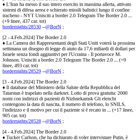
♦ L'Iran ha messo il suo intero esercito in massima allerta, attivato
sistemi di difesa aerea e schierato missili balistici lungo il confine
iracheno - NYT Unisciti a border 2.0 Telegram The Border 2.0 ...
(+9 linee, 437 car. tot)
bordernights/28530
--
@BorN
;
[2 - 4.Feb.2024] The Border 2.0
♦ La Camera dei Rappresentanti degli Stati Uniti voterà la prossima
settimana un disegno di legge di aiuto da 17,6 miliardi di dollari per
Israele senza fondi aggiuntivi per l'Ucraina - Il portavoce M.
Johnson. Unisciti a border 2.0 Telegram The Border 2.0 ... (+9
linee, 493 car. tot)
bordernights/28529
--
@BorN
;
[3 - 4.Feb.2024] The Border 2.0
♦ Il database del Ministero della Salute della Repubblica del
Tatarstan è trapelato nella darknet. Lotto di prova gratuita: 2000
nomi con indirizzi di pazienti di Nizhnekamsk Gli elenchi
contengono la data di nascita, il numero di telefono, lo SNILS,
l'indirizzo e il motivo per cui il paziente si è recato in ... (+17 linee,
905 car. tot)
bordernights/28528
--
@BorN
;
[4 - 4.Feb.2024] The Border 2.0
♦ Tucker Carlson, che ha dichiarato di voler intervistare Putin, è