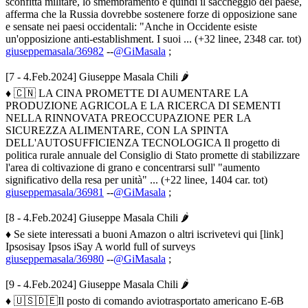
sconfitta militare, lo smembramento e quindi il saccheggio del paese,
afferma che la Russia dovrebbe sostenere forze di opposizione sane
e sensate nei paesi occidentali: "Anche in Occidente esiste
un'opposizione anti-establishment. I suoi ... (+32 linee, 2348 car. tot)
giuseppemasala/36982
--
@GiMasala
;
[7 - 4.Feb.2024] Giuseppe Masala Chili 🌶
♦ 🇨🇳 LA CINA PROMETTE DI AUMENTARE LA
PRODUZIONE AGRICOLA E LA RICERCA DI SEMENTI
NELLA RINNOVATA PREOCCUPAZIONE PER LA
SICUREZZA ALIMENTARE, CON LA SPINTA
DELL'AUTOSUFFICIENZA TECNOLOGICA Il progetto di
politica rurale annuale del Consiglio di Stato promette di stabilizzare
l'area di coltivazione di grano e concentrarsi sull' "aumento
significativo della resa per unità" ... (+22 linee, 1404 car. tot)
giuseppemasala/36981
--
@GiMasala
;
[8 - 4.Feb.2024] Giuseppe Masala Chili 🌶
♦ Se siete interessati a buoni Amazon o altri iscrivetevi qui [link]
Ipsosisay Ipsos iSay A world full of surveys
giuseppemasala/36980
--
@GiMasala
;
[9 - 4.Feb.2024] Giuseppe Masala Chili 🌶
♦ 🇺🇸🇩🇪Il posto di comando aviotrasportato americano E-6B