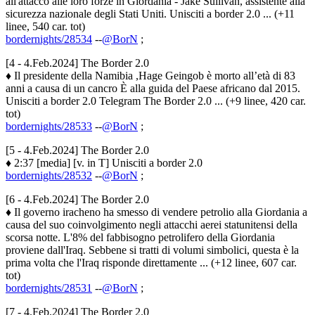
all'attacco alle loro forze in Giordania - Jake Sullivan, assistente alla
sicurezza nazionale degli Stati Uniti. Unisciti a border 2.0 ... (+11
linee, 540 car. tot)
bordernights/28534
--
@BorN
;
[4 - 4.Feb.2024] The Border 2.0
♦ Il presidente della Namibia ,Hage Geingob è morto all’età di 83
anni a causa di un cancro È alla guida del Paese africano dal 2015.
Unisciti a border 2.0 Telegram The Border 2.0 ... (+9 linee, 420 car.
tot)
bordernights/28533
--
@BorN
;
[5 - 4.Feb.2024] The Border 2.0
♦ 2:37 [media] [v. in T] Unisciti a border 2.0
bordernights/28532
--
@BorN
;
[6 - 4.Feb.2024] The Border 2.0
♦ Il governo iracheno ha smesso di vendere petrolio alla Giordania a
causa del suo coinvolgimento negli attacchi aerei statunitensi della
scorsa notte. L'8% del fabbisogno petrolifero della Giordania
proviene dall'Iraq. Sebbene si tratti di volumi simbolici, questa è la
prima volta che l'Iraq risponde direttamente ... (+12 linee, 607 car.
tot)
bordernights/28531
--
@BorN
;
[7 - 4.Feb.2024] The Border 2.0