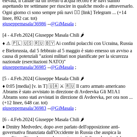
elevata, il canale ha un livello d'acqua record e le navi stanno
aspettando tre settimane per riuscire in qualche modo a attraversarlo.
Ogni giorno ci sono sempre più navi 🤦‍♀️ [link] Telegram ... (+14
linee, 892 car. tot)
giuseppemasala/36986
--
@GiMasala
;
[4 - 4.Feb.2024] Giuseppe Masala Chili 🌶
♦ ⚠️ 🇵🇱 🇺🇸 🇷🇺 🇧🇾 Ai confini polacchi con Ucraina, Russia
e Bielorussia, dal 5 febbraio al 5 maggio è stato emesso un avviso a
causa di potenziali "azioni militari non pianificate per la sicurezza
nazionale (esercitazioni NATO)"
giuseppemasala/36985
--
@GiMasala
;
[5 - 4.Feb.2024] Giuseppe Masala Chili 🌶
♦ 0:05 [media] [v. in T] 🇺🇦 ⚔️ 🇷🇺 Il carro armato americano
Abrams è stato avvistato in direzione di Avdeevka Gli M1A1
Abrams sono stati avvistati in direzione di Avdeevka, per ora non ...
(+12 linee, 648 car. tot)
giuseppemasala/36983
--
@GiMasala
;
[6 - 4.Feb.2024] Giuseppe Masala Chili 🌶
♦ Dmitry Medvedev, dopo aver parlato dell'opposizione anti-
governativa finanziata dall'Occidente in Russia che auspica la