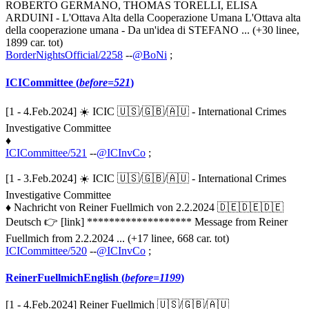
ROBERTO GERMANO, THOMAS TORELLI, ELISA
ARDUINI - L'Ottava Alta della Cooperazione Umana L'Ottava alta
della cooperazione umana - Da un'idea di STEFANO ... (+30 linee,
1899 car. tot)
BorderNightsOfficial/2258
--
@BoNi
;
ICICommittee (
before=521
)
[1 - 4.Feb.2024] ☀️ ICIC 🇺🇸/🇬🇧/🇦🇺 - International Crimes
Investigative Committee
♦
ICICommittee/521
--
@ICInvCo
;
[1 - 3.Feb.2024] ☀️ ICIC 🇺🇸/🇬🇧/🇦🇺 - International Crimes
Investigative Committee
♦ Nachricht von Reiner Fuellmich von 2.2.2024 🇩🇪🇩🇪🇩🇪
Deutsch 👉 [link] ******************* Message from Reiner
Fuellmich from 2.2.2024 ... (+17 linee, 668 car. tot)
ICICommittee/520
--
@ICInvCo
;
ReinerFuellmichEnglish (
before=1199
)
[1 - 4.Feb.2024] Reiner Fuellmich 🇺🇸/🇬🇧/🇦🇺