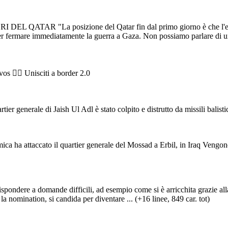
 "La posizione del Qatar fin dal primo giorno è che l'espansion
 fermare immediatamente la guerra a Gaza. Non possiamo parlare di una s
os 🤦‍♂️ Unisciti a border 2.0
rtier generale di Jaish Ul Adl è stato colpito e distrutto da missili balisti
ca ha attaccato il quartier generale del Mossad a Erbil, in Iraq Vengono l
pondere a domande difficili, ad esempio come si è arricchita grazie all
a nomination, si candida per diventare ... (+16 linee, 849 car. tot)