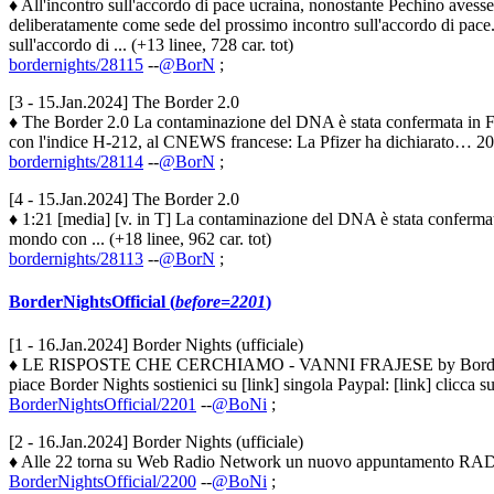
♦ All'incontro sull'accordo di pace ucraina, nonostante Pechino avesse 
deliberatamente come sede del prossimo incontro sull'accordo di pace.
sull'accordo di ... (+13 linee, 728 car. tot)
bordernights/28115
--
@BorN
;
[3 - 15.Jan.2024] The Border 2.0
♦ The Border 2.0 La contaminazione del DNA è stata confermata in Fran
con l'indice H-212, al CNEWS francese: La Pfizer ha dichiarato… 2021 
bordernights/28114
--
@BorN
;
[4 - 15.Jan.2024] The Border 2.0
♦ 1:21 [media] [v. in T] La contaminazione del DNA è stata confermata i
mondo con ... (+18 linee, 962 car. tot)
bordernights/28113
--
@BorN
;
BorderNightsOfficial (
before=2201
)
[1 - 16.Jan.2024] Border Nights (ufficiale)
♦ LE RISPOSTE CHE CERCHIAMO - VANNI FRAJESE by Border Nig
piace Border Nights sostienici su [link] singola Paypal: [link] clicca 
BorderNightsOfficial/2201
--
@BoNi
;
[2 - 16.Jan.2024] Border Nights (ufficiale)
♦ Alle 22 torna su Web Radio Network un nuovo appuntamento RADIO
BorderNightsOfficial/2200
--
@BoNi
;