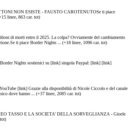
OTTONI NON ESISTE - FAUSTO CAROTENUTOSe ti piace
15 linee, 863 car. tot)
oni di morti entro il 2025. La colpa? Ovviamente del cambiamento
ione.Se ti piace Border Nights ... (+18 linee, 1096 car. tot)
ts sostienici su [link] singola Paypal: [link] [link]
k] Grazie alla disponibilità di Nicole Ciccolo e del canale
co dove hanno ... (+37 linee, 2085 car. tot)
IL LICEO TASSO E LA SOCIETA’ DELLA SORVEGLIANZA - Gioele
tot)