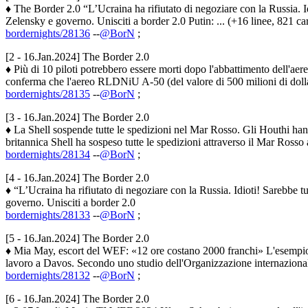
♦ The Border 2.0 “L’Ucraina ha rifiutato di negoziare con la Russia. Id
Zelensky e governo. Unisciti a border 2.0 Putin: ... (+16 linee, 821 car.
bordernights/28136
--
@BorN
;
[2 - 16.Jan.2024] The Border 2.0
♦ Più di 10 piloti potrebbero essere morti dopo l'abbattimento dell'aer
conferma che l'aereo RLDNiU A-50 (del valore di 500 milioni di dollari)
bordernights/28135
--
@BorN
;
[3 - 16.Jan.2024] The Border 2.0
♦ La Shell sospende tutte le spedizioni nel Mar Rosso. Gli Houthi ha
britannica Shell ha sospeso tutte le spedizioni attraverso il Mar Rosso 
bordernights/28134
--
@BorN
;
[4 - 16.Jan.2024] The Border 2.0
♦ “L’Ucraina ha rifiutato di negoziare con la Russia. Idioti! Sarebbe t
governo. Unisciti a border 2.0
bordernights/28133
--
@BorN
;
[5 - 16.Jan.2024] The Border 2.0
♦ Mia May, escort del WEF: «12 ore costano 2000 franchi» L'esempio d
lavoro a Davos. Secondo uno studio dell'Organizzazione internazionale d
bordernights/28132
--
@BorN
;
[6 - 16.Jan.2024] The Border 2.0