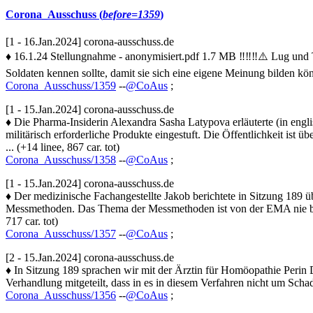
Corona_Ausschuss (
before=1359
)
[1 - 16.Jan.2024] corona-ausschuss.de
♦ 16.1.24 Stellungnahme - anonymisiert.pdf 1.7 MB ‼️‼️‼️⚠️ Lug und 
Soldaten kennen sollte, damit sie sich eine eigene Meinung bilden könn
Corona_Ausschuss/1359
--
@CoAus
;
[1 - 15.Jan.2024] corona-ausschuss.de
♦ Die Pharma-Insiderin Alexandra Sasha Latypova erläuterte (in engli
militärisch erforderliche Produkte eingestuft. Die Öffentlichkeit ist üb
... (+14 linee, 867 car. tot)
Corona_Ausschuss/1358
--
@CoAus
;
[1 - 15.Jan.2024] corona-ausschuss.de
♦ Der medizinische Fachangestellte Jakob berichtete in Sitzung 18
Messmethoden. Das Thema der Messmethoden ist von der EMA nie beanst
717 car. tot)
Corona_Ausschuss/1357
--
@CoAus
;
[2 - 15.Jan.2024] corona-ausschuss.de
♦ In Sitzung 189 sprachen wir mit der Ärztin für Homöopathie Perin D
Verhandlung mitgeteilt, dass in es in diesem Verfahren nicht um Scha
Corona_Ausschuss/1356
--
@CoAus
;