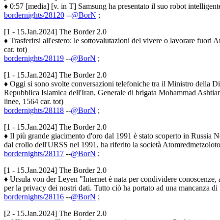
♦ 0:57 [media] [v. in T] Samsung ha presentato il suo robot intelligent
bordernights/28120
--
@BorN
;
[1 - 15.Jan.2024] The Border 2.0
♦ Trasferirsi all'estero: le sottovalutazioni del vivere o lavorare fuori 
car. tot)
bordernights/28119
--
@BorN
;
[1 - 15.Jan.2024] The Border 2.0
♦ Oggi si sono svolte conversazioni telefoniche tra il Ministro della D
Repubblica Islamica dell'Iran, Generale di brigata Mohammad Ashtiani. D
linee, 1564 car. tot)
bordernights/28118
--
@BorN
;
[1 - 15.Jan.2024] The Border 2.0
♦ Il più grande giacimento d'oro dal 1991 è stato scoperto in Russia N
dal crollo dell'URSS nel 1991, ha riferito la società Atomredmetzoloto 
bordernights/28117
--
@BorN
;
[1 - 15.Jan.2024] The Border 2.0
♦ Ursula von der Leyen "Internet è nata per condividere conoscenze, ap
per la privacy dei nostri dati. Tutto ciò ha portato ad una mancanza di f
bordernights/28116
--
@BorN
;
[2 - 15.Jan.2024] The Border 2.0