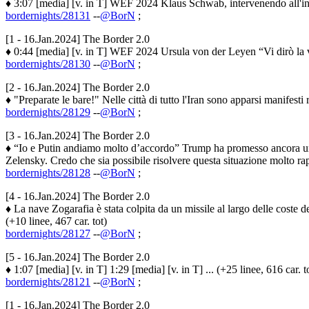
♦ 3:07 [media] [v. in T] WEF 2024 Klaus Schwab, intervenendo all'incon
bordernights/28131
--
@BorN
;
[1 - 16.Jan.2024] The Border 2.0
♦ 0:44 [media] [v. in T] WEF 2024 Ursula von der Leyen “Vi dirò la veri
bordernights/28130
--
@BorN
;
[2 - 16.Jan.2024] The Border 2.0
♦ "Preparate le bare!" Nelle città di tutto l'Iran sono apparsi manifesti
bordernights/28129
--
@BorN
;
[3 - 16.Jan.2024] The Border 2.0
♦ “Io e Putin andiamo molto d’accordo” Trump ha promesso ancora una v
Zelensky. Credo che sia possibile risolvere questa situazione molto rap
bordernights/28128
--
@BorN
;
[4 - 16.Jan.2024] The Border 2.0
♦ La nave Zogarafia è stata colpita da un missile al largo delle coste 
(+10 linee, 467 car. tot)
bordernights/28127
--
@BorN
;
[5 - 16.Jan.2024] The Border 2.0
♦ 1:07 [media] [v. in T] 1:29 [media] [v. in T] ... (+25 linee, 616 car. t
bordernights/28121
--
@BorN
;
[1 - 16.Jan.2024] The Border 2.0