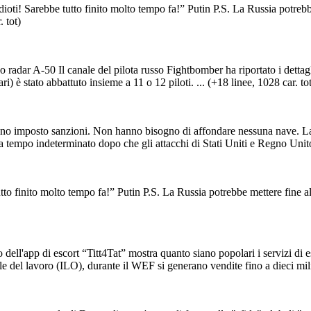
ioti! Sarebbe tutto finito molto tempo fa!” Putin P.S. La Russia potrebbe
 tot)
eo radar A-50 Il canale del pilota russo Fightbomber ha riportato i detta
 è stato abbattuto insieme a 11 o 12 piloti. ... (+18 linee, 1028 car. tot
nno imposto sanzioni. Non hanno bisogno di affondare nessuna nave. La
a tempo indeterminato dopo che gli attacchi di Stati Uniti e Regno Unito 
utto finito molto tempo fa!” Putin P.S. La Russia potrebbe mettere fine a
ell'app di escort “Titt4Tat” mostra quanto siano popolari i servizi di
el lavoro (ILO), durante il WEF si generano vendite fino a dieci milioni 