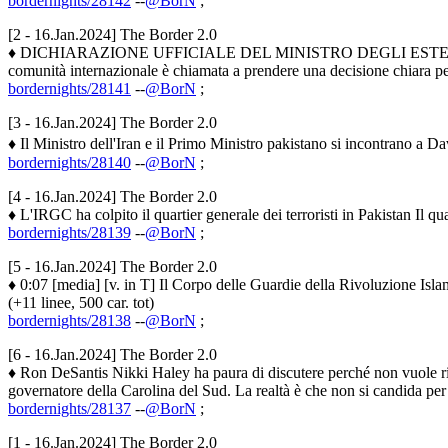
bordernights/28142
--
@BorN
;
[2 - 16.Jan.2024] The Border 2.0
♦ DICHIARAZIONE UFFICIALE DEL MINISTRO DEGLI ESTERI DEL QATAR
comunità internazionale è chiamata a prendere una decisione chiara per
bordernights/28141
--
@BorN
;
[3 - 16.Jan.2024] The Border 2.0
♦ Il Ministro dell'Iran e il Primo Ministro pakistano si incontrano a Dav
bordernights/28140
--
@BorN
;
[4 - 16.Jan.2024] The Border 2.0
♦ L'IRGC ha colpito il quartier generale dei terroristi in Pakistan Il qua
bordernights/28139
--
@BorN
;
[5 - 16.Jan.2024] The Border 2.0
♦ 0:07 [media] [v. in T] Il Corpo delle Guardie della Rivoluzione Islami
(+11 linee, 500 car. tot)
bordernights/28138
--
@BorN
;
[6 - 16.Jan.2024] The Border 2.0
♦ Ron DeSantis Nikki Haley ha paura di discutere perché non vuole ris
governatore della Carolina del Sud. La realtà è che non si candida per l
bordernights/28137
--
@BorN
;
[1 - 16.Jan.2024] The Border 2.0