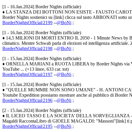
[1 - 16.Jan.2024] Border Nights (ufficiale)
♦ LA STANZA DEI BOTTONI NON ESISTE - FAUSTO CAROTENU
Border Nights sostienici su [link] clicca sul tasto ABBONATI sotto un 
BorderNightsOfficial/2199
--
@BoNi
;
[1 - 16.Jan.2024] Border Nights (ufficiale)
♦ 14,5 MILIONI DI MORTI ENTRO IL 2050 - 1 Minute News by Border 
climatico. Mentre Schwab parla di elezioni ed intelligenza artificiale.
BorderNightsOfficial/2198
--
@BoNi
;
[1 - 15.Jan.2024] Border Nights (ufficiale)
♦ ORNELLA MARIANI a RUOTA LIBERA by Border Nights via YouTub
YouTube ... (+13 linee, 633 car. tot)
BorderNightsOfficial/2197
--
@BoNi
;
[1 - 15.Jan.2024] Border Nights (ufficiale)
♦ "QUELLE MUMMIE NON SONO UMANE" - H. ANTONI CARVAJAL con 
Youtube Expedition possiamo mostrare anche al pubblico di Border Nig
BorderNightsOfficial/2196
--
@BoNi
;
[2 - 15.Jan.2024] Border Nights (ufficiale)
♦ IL LICEO TASSO E LA SOCIETA’ DELLA SORVEGLIANZA - Gio
Magaldi RaccontaLibro di GIOELE MAGALDI: "Massoni"[link] ti piace Bo
BorderNightsOfficial/2195
--
@BoNi
;