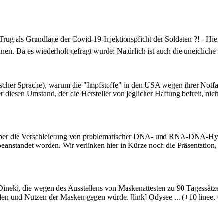
Trug als Grundlage der Covid-19-Injektionspficht der Soldaten ?! - Hi
en. Da es wiederholt gefragt wurde: Natürlich ist auch die uneidliche ..
scher Sprache), warum die "Impfstoffe" in den USA wegen ihrer Notfall
er diesen Umstand, der die Hersteller von jeglicher Haftung befreit, nich
9 über die Verschleierung von problematischer DNA- und RNA-DNA-Hyb
andet worden. Wir verlinken hier in Kürze noch die Präsentation, die i
ineki, die wegen des Ausstellens von Maskenattesten zu 90 Tagessätzen
den und Nutzen der Masken gegen würde. [link] Odysee ... (+10 linee, 6