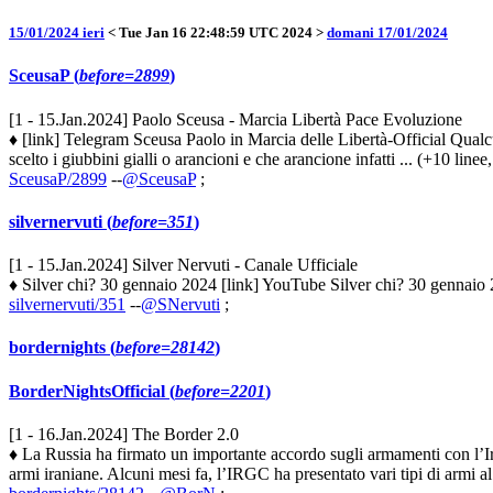
15/01/2024 ieri
< Tue Jan 16 22:48:59 UTC 2024 >
domani 17/01/2024
SceusaP (
before=2899
)
[1 - 15.Jan.2024] Paolo Sceusa - Marcia Libertà Pace Evoluzione
♦ [link] Telegram Sceusa Paolo in Marcia delle Libertà-Official Qualcu
scelto i giubbini gialli o arancioni e che arancione infatti ... (+10 linee,
SceusaP/2899
--
@SceusaP
;
silvernervuti (
before=351
)
[1 - 15.Jan.2024] Silver Nervuti - Canale Ufficiale
♦ Silver chi? 30 gennaio 2024 [link] YouTube Silver chi? 30 gennaio 
silvernervuti/351
--
@SNervuti
;
bordernights (
before=28142
)
BorderNightsOfficial (
before=2201
)
[1 - 16.Jan.2024] The Border 2.0
♦ La Russia ha firmato un importante accordo sugli armamenti con l’Iran
armi iraniane. Alcuni mesi fa, l’IRGC ha presentato vari tipi di armi al 