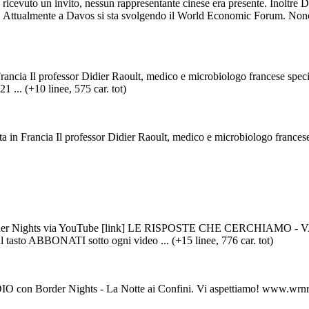
ricevuto un invito, nessun rappresentante cinese era presente. Inoltre Da
 Attualmente a Davos si sta svolgendo il World Economic Forum. Nonostan
cia Il professor Didier Raoult, medico e microbiologo francese speciali
... (+10 linee, 575 car. tot)
n Francia Il professor Didier Raoult, medico e microbiologo francese spe
hts via YouTube [link] LE RISPOSTE CHE CERCHIAMO - VANNI F
sul tasto ABBONATI sotto ogni video ... (+15 linee, 776 car. tot)
 con Border Nights - La Notte ai Confini. Vi aspettiamo! www.wrnr