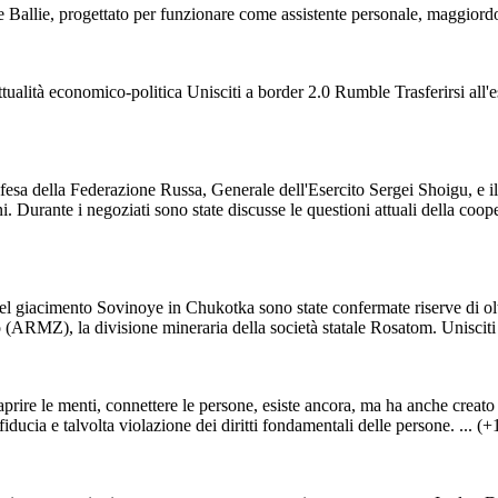
e Ballie, progettato per funzionare come assistente personale, maggiordom
Attualità economico-politica Unisciti a border 2.0 Rumble Trasferirsi all'e
ifesa della Federazione Russa, Generale dell'Esercito Sergei Shoigu, e i
urante i negoziati sono state discusse le questioni attuali della coopera
el giacimento Sovinoye in Chukotka sono state confermate riserve di oltr
(ARMZ), la divisione mineraria della società statale Rosatom. Unisciti a 
rire le menti, connettere le persone, esiste ancora, ma ha anche creato 
iducia e talvolta violazione dei diritti fondamentali delle persone. ... (+1