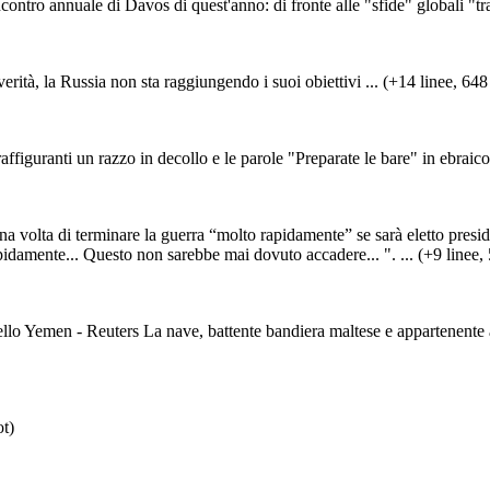
tro annuale di Davos di quest'anno: di fronte alle "sfide" globali "tra
tà, la Russia non sta raggiungendo i suoi obiettivi ... (+14 linee, 648 c
 raffiguranti un razzo in decollo e le parole "Preparate le bare" in ebraico
olta di terminare la guerra “molto rapidamente” se sarà eletto presiden
idamente... Questo non sarebbe mai dovuto accadere... ". ... (+9 linee, 5
dello Yemen - Reuters La nave, battente bandiera maltese e appartenente al
ot)