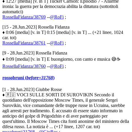
♦ 12:27 [media] [v. in T] Tucker Carlson: Episodio 7 - Allarme
ironia: la guerra per la democrazia abilita la dittatura (sottotitoli
automatici)
RossellaFidanza/38769
--
@RoFi
;
[15 - 28.Jun.2023] Rossella Fidanza
♦ 0:06 [media] [v. in T] 0:15 [media] [v. in T] ... (+21 linee, 1024
car. tot)
RossellaFidanza/38761
--
@RoFi
;
[9 - 28.Jun.2023] Rossella Fidanza
♦ 0:09 [media] [v. in T] E buongiorno, con canto e musica 😅☕️
RossellaFidanza/38760
--
@RoFi
;
rossobruni (
before=31768
)
[1 - 28.Jun.2023] Giubbe Rosse
♦ 🇷🇺 VOCI SULLE SORTI DI SUROVIKIN Secondo il
quotidiano dell'opposizione Moscow Times, il generale Sergei
Surovikin, vice comandante delle truppe russe in Ucraina, sarebbe
agli arresti per tradimento. È accusato di essere stato informato in
anticipo del golpe di Prigodzhin e di aver parteggiato per
quest'ultimo. Il Moscow Times cita fonti anonime del ministero della
difesa russo. La notizia è ... (+17 linee, 1207 car. tot)
rossobruni/31768
--
@GiuRos
;