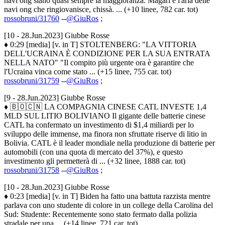
navi ong siano quasi sempre la maggioranza. Magari è l'aria delle
navi ong che ringiovanisce, chissà. ... (+10 linee, 782 car. tot)
rossobruni/31760
--
@GiuRos
;
[10 - 28.Jun.2023] Giubbe Rosse
♦ 0:29 [media] [v. in T] STOLTENBERG: "LA VITTORIA
DELL'UCRAINA È CONDIZIONE PER LA SUA ENTRATA
NELLA NATO" "Il compito più urgente ora è garantire che
l'Ucraina vinca come stato ... (+15 linee, 755 car. tot)
rossobruni/31759
--
@GiuRos
;
[9 - 28.Jun.2023] Giubbe Rosse
♦ 🇧🇴🇨🇳 LA COMPAGNIA CINESE CATL INVESTE 1,4
MLD SUL LITIO BOLIVIANO Il gigante delle batterie cinese
CATL ha confermato un investimento di $1,4 miliardi per lo
sviluppo delle immense, ma finora non sfruttate riserve di litio in
Bolivia. CATL è il leader mondiale nella produzione di batterie per
automobili (con una quota di mercato del 37%), e questo
investimento gli permetterà di ... (+32 linee, 1888 car. tot)
rossobruni/31758
--
@GiuRos
;
[10 - 28.Jun.2023] Giubbe Rosse
♦ 0:23 [media] [v. in T] Biden ha fatto una battuta razzista mentre
parlava con uno studente di colore in un college della Carolina del
Sud: Studente: Recentemente sono stato fermato dalla polizia
stradale per una ... (+14 linee, 721 car. tot)