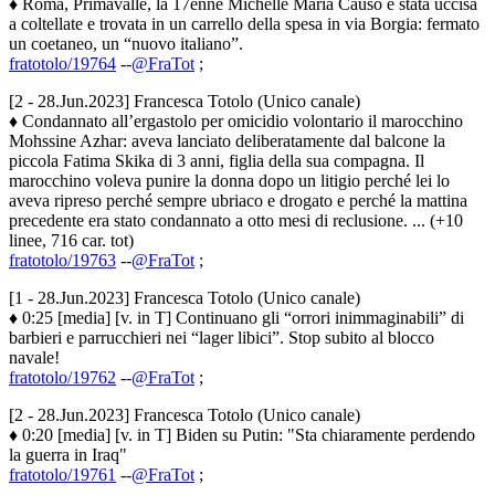
♦ Roma, Primavalle, la 17enne Michelle Maria Causo è stata uccisa
a coltellate e trovata in un carrello della spesa in via Borgia: fermato
un coetaneo, un “nuovo italiano”.
fratotolo/19764
--
@FraTot
;
[2 - 28.Jun.2023] Francesca Totolo (Unico canale)
♦ Condannato all’ergastolo per omicidio volontario il marocchino
Mohssine Azhar: aveva lanciato deliberatamente dal balcone la
piccola Fatima Skika di 3 anni, figlia della sua compagna. Il
marocchino voleva punire la donna dopo un litigio perché lei lo
aveva ripreso perché sempre ubriaco e drogato e perché la mattina
precedente era stato condannato a otto mesi di reclusione. ... (+10
linee, 716 car. tot)
fratotolo/19763
--
@FraTot
;
[1 - 28.Jun.2023] Francesca Totolo (Unico canale)
♦ 0:25 [media] [v. in T] Continuano gli “orrori inimmaginabili” di
barbieri e parrucchieri nei “lager libici”. Stop subito al blocco
navale!
fratotolo/19762
--
@FraTot
;
[2 - 28.Jun.2023] Francesca Totolo (Unico canale)
♦ 0:20 [media] [v. in T] Biden su Putin: "Sta chiaramente perdendo
la guerra in Iraq"
fratotolo/19761
--
@FraTot
;