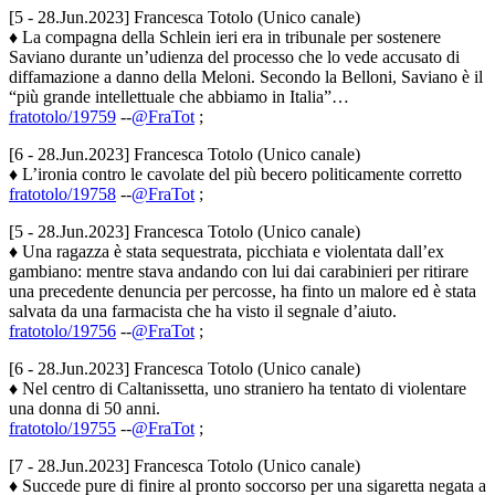
[5 - 28.Jun.2023] Francesca Totolo (Unico canale)
♦ La compagna della Schlein ieri era in tribunale per sostenere
Saviano durante un’udienza del processo che lo vede accusato di
diffamazione a danno della Meloni. Secondo la Belloni, Saviano è il
“più grande intellettuale che abbiamo in Italia”…
fratotolo/19759
--
@FraTot
;
[6 - 28.Jun.2023] Francesca Totolo (Unico canale)
♦ L’ironia contro le cavolate del più becero politicamente corretto
fratotolo/19758
--
@FraTot
;
[5 - 28.Jun.2023] Francesca Totolo (Unico canale)
♦ Una ragazza è stata sequestrata, picchiata e violentata dall’ex
gambiano: mentre stava andando con lui dai carabinieri per ritirare
una precedente denuncia per percosse, ha finto un malore ed è stata
salvata da una farmacista che ha visto il segnale d’aiuto.
fratotolo/19756
--
@FraTot
;
[6 - 28.Jun.2023] Francesca Totolo (Unico canale)
♦ Nel centro di Caltanissetta, uno straniero ha tentato di violentare
una donna di 50 anni.
fratotolo/19755
--
@FraTot
;
[7 - 28.Jun.2023] Francesca Totolo (Unico canale)
♦ Succede pure di finire al pronto soccorso per una sigaretta negata a