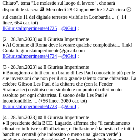
Chiaro", tema "Le molestie sul luogo di lavoro", che sarà
disponibile stasera 📆 Mercoledì 28 Giugno ➡️Ore 22:45 circa 🕥
sul canale 11 del digitale terrestre visibile in Lombardia ... (+14
linee, 664 car. tot)
IlGiuristaImpertinente/4725
--
@iGiuI
;
[2 - 28.Jun.2023] ⚖️ Il Giurista Impertinente
♦ Al Comune di Roma deve lavorare qualche complottista... [link]
Contatti: giuristaimpertinente@gmail.com
IlGiuristaImpertinente/4724
--
@iGiuI
;
[3 - 28.Jun.2023] ⚖️ Il Giurista Impertinente
♦ Buongiorno a tutti con un brano di Les Paul conosciuto più per le
sue invenzioni che non per il suo grande talento come chitarrista. La
celebre Gibson Les Paul è la chitarra che (con la Fender
Stratocaster) costituisce un simbolo e un punto di riferimento
assoluto per ogni chitarrista. Il suono della Les Paul è
inconfondibile. ... (+56 linee, 3080 car. tot)
IlGiuristaImpertinente/4723
--
@iGiuI
;
[4 - 28.Jun.2023] ⚖️ Il Giurista Impertinente
♦ Il presidente della BCE, Lagarde, afferma che "il cambiamento
climatico influisce sull'inflazione, e l'inflazione è la bestia che tutti i
banchieri centrali (che indossino o meno una 'giacca verde' )
vogliono domare e disciplinare". Per intenderci: individuo un