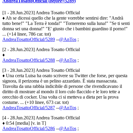
AndreaTosattoOfficial (
before=5289
)
[1 - 28.Jun.2023] Andrea Tosatto Official
♦ Ah se dicessi quello che la gente vorrebbe sentirsi dire: "Andrà
tutto bene!" "La Terra è tonda!" "Torneremo sulla luna!" "Se ti senti
donna sei una donna!" "E' giusto che i bambini guardino il porno!"
... (+14 linee, 786 car. tot)
AndreaTosattoOfficial/5289
--
@AnTos
;
[2 - 28.Jun.2023] Andrea Tosatto Official
♦
AndreaTosattoOfficial/5288
--
@AnTos
;
[3 - 28.Jun.2023] Andrea Tosatto Official
♦ Una certa Luisa ha osato scrivere su Twitter che forse, per questa
signora, il perizoma è un pelino azzardato. È stata massacrata.
Travolta da una rabbia indicibile di persone che rivendicavano il
diritto di mostrare al mondo il loro culo flaccido e le loro tette a
orecchio di cocker. Una volta ci si metteva a dieta per la prova
costume. ... (+10 linee, 673 car. tot)
AndreaTosattoOfficial/5287
--
@AnTos
;
[4 - 28.Jun.2023] Andrea Tosatto Official
♦ 0:54 [media] [v. in T]
AndreaTosattoOfficial/5286
--
@AnTos
;