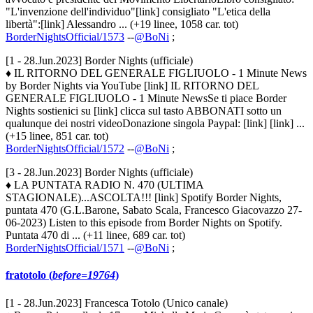
"L'invenzione dell'individuo"[link] consigliato "L'etica della
libertà":[link] Alessandro ... (+19 linee, 1058 car. tot)
BorderNightsOfficial/1573
--
@BoNi
;
[1 - 28.Jun.2023] Border Nights (ufficiale)
♦ IL RITORNO DEL GENERALE FIGLIUOLO - 1 Minute News
by Border Nights via YouTube [link] IL RITORNO DEL
GENERALE FIGLIUOLO - 1 Minute NewsSe ti piace Border
Nights sostienici su [link] clicca sul tasto ABBONATI sotto un
qualunque dei nostri videoDonazione singola Paypal: [link] [link] ...
(+15 linee, 851 car. tot)
BorderNightsOfficial/1572
--
@BoNi
;
[3 - 28.Jun.2023] Border Nights (ufficiale)
♦ LA PUNTATA RADIO N. 470 (ULTIMA
STAGIONALE)...ASCOLTA!!! [link] Spotify Border Nights,
puntata 470 (G.L.Barone, Sabato Scala, Francesco Giacovazzo 27-
06-2023) Listen to this episode from Border Nights on Spotify.
Puntata 470 di ... (+11 linee, 689 car. tot)
BorderNightsOfficial/1571
--
@BoNi
;
fratotolo (
before=19764
)
[1 - 28.Jun.2023] Francesca Totolo (Unico canale)