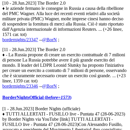
[10 - 28.Jun.2023] The Border 2.0
♦ le aziende fermano le consegne in Russia a causa della ribellione
del PMC Wagner. Alla luce dei recenti eventi relativi alla società
militare privata (PMC) Wagner, molte imprese cinesi hanno deciso
di sospendere la fornitura di merci alla Russia. Ciò è stato riportato
dall'Agenzia internazionale di informazioni Reuters. ... (+26 linee,
1571 car. tot)
bordernights/23347
--
@BorN
;
[11 - 28.Jun.2023] The Border 2.0
♦ - La Russia propone di creare un esercito contrattuale di 7 milioni
di persone La Russia potrebbe avere il più grande esercito del
mondo. Il leader del LDPR Leonid Slutsky ha proposto l'iniziativa
per creare un esercito a contratto di 7 milioni di persone, osservando
che è sicuramente necessario creare un esercito così grande. ... (+23
linee, 1359 car. tot)
bordernights/23346
--
@BorN
;
BorderNightsOfficial (
before=1573
)
[1 - 28.Jun.2023] Border Nights (ufficiale)
♦ TUTTI ALLERTATI - FUSILLO live - Puntata 47 (28-06-2023)
by Border Nights via YouTube [link] TUTTI ALLERTATI -
FUSILLO live - Puntata 47 (28-06-2023)Con Alessandro Fusillo,
avvocato e presidente del Movimento LibertarioLibro consigliato: