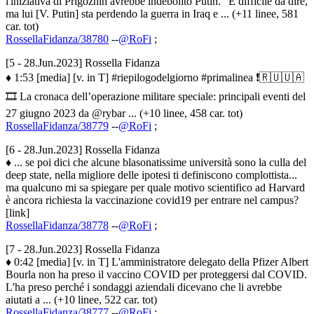
l'iniziativa di Prigozhin avrebbe indebolito Putin. "È difficile da dire,
ma lui [V. Putin] sta perdendo la guerra in Iraq e ... (+11 linee, 581
car. tot)
RossellaFidanza/38780
--
@RoFi
;
[5 - 28.Jun.2023] Rossella Fidanza
♦ 1:53 [media] [v. in T] #riepilogodelgiorno #primalinea ❗️🇷🇺🇺🇦
🎞 La cronaca dell’operazione militare speciale: principali eventi del
27 giugno 2023 da @rybar ... (+10 linee, 458 car. tot)
RossellaFidanza/38779
--
@RoFi
;
[6 - 28.Jun.2023] Rossella Fidanza
♦ ... se poi dici che alcune blasonatissime università sono la culla del
deep state, nella migliore delle ipotesi ti definiscono complottista...
ma qualcuno mi sa spiegare per quale motivo scientifico ad Harvard
è ancora richiesta la vaccinazione covid19 per entrare nel campus?
[link]
RossellaFidanza/38778
--
@RoFi
;
[7 - 28.Jun.2023] Rossella Fidanza
♦ 0:42 [media] [v. in T] L'amministratore delegato della Pfizer Albert
Bourla non ha preso il vaccino COVID per proteggersi dal COVID.
L'ha preso perché i sondaggi aziendali dicevano che li avrebbe
aiutati a ... (+10 linee, 522 car. tot)
RossellaFidanza/38777
--
@RoFi
;