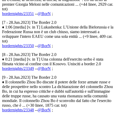
premier Giorgia Meloni nelle comunicazioni ... (+44 linee, 2929 car.
tot)
bordernights/23351
--
@BorN
;
[7 - 28.Jun.2023] The Border 2.0
♦ 1:06 [media] [v. in T] Lukashenka: L'Unione della Bielorussia e la
Federazione Russa non è un club chiuso, siamo interessati a
sviluppare l'intero EAEU come una sola entità ... (+9 linee, 409 car.
tot)
bordernights/23350
--
@BorN
;
[8 - 28.Jun.2023] The Border 2.0
♦ 0:21 [media] [v. in T] Una colonna dell'esercito serbo è stata
filmata vicino al confine con il Kosovo. Unisciti a border 2.0
bordernights/23349
--
@BorN
;
[9 - 28.Jun.2023] The Border 2.0
♦ Il colonnello Zhou Bo discute il potere delle forze armate russe e
delle prospettive nello scontro La dichiarazione del colonnello Zhou
Bo, in cui ha espresso critiche e dubbi sull'autorità e sull'immagine
delle truppe russe, ha causato una vasta risonanza nella comunità
mondiale. Il colonnello Zhou Bo è sconvolto dal fatto che l'esercito
russo, che è ... (+30 linee, 1875 car. tot)
bordernights/23348
--
@BorN
;