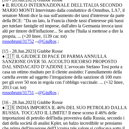
♦ IL RUOLO INTERNAZIONALE DELL'ITALIA SECONDO
MARIO MONTI Intervistato dalla conduttrice di Omnibus, LA7, il
senatore Monti dice la sua sull'aumento dei tassi d'interesse da parte
della BCE: "Da un lato, la Francia chiede tassi d'interesse più bassi
per tutelare famiglie ed imprese, dall'altro la Germania invoca tassi
alti per timore dell'inflazione... Se anche l'Italia si mettesse a dire la
propria, ... (+20 linee, 1139 car. tot)
rossobruni/31752
--
@GiuRos
;
[15 - 28.Jun.2023] Giubbe Rosse
♦ 🇮🇹 IL GIUDICE DI PACE DI PARMA ANNULLA
SANZIONE OVER 50. ACCOLTO RICORSO PROPOSTO
DAL SINDACATO D’AZIONE L’avvocato Stefano Tosi porta a
casa un ottimo risultato per il cliente assistito: l’annullamento della
cartella avente ad oggetto l’irrogazione della sanzione di 100 euro
per gli over 50 non in regola con l’obbligo vaccinale. ... (+32 linee,
2013 car. tot)
rossobruni/31751
--
@GiuRos
;
[16 - 28.Jun.2023] Giubbe Rosse
♦ 🇮🇳 INDIA IMPORTA IL 46% DEL SUO PETROLIO DALLA
RUSSIA. TOCCATO IL LIMITE? Il mese scorso il 46% delle
importazioni di petrolio dell'India proveniva dalla Russia, secondo i
dati della società di analisi Kpler, un balzo incredibile se pensiamo
che prima dell'invasione dell'Ucraina tale valore si collocava sotto il