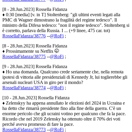
[8 - 28.Jun.2023] Rossella Fidanza
♦ 0:30 [media] [v. in T] Stoltenberg: "gli ultimi eventi legati alla
PMC di Wagner dimostrano la fragilità del regime tedesco". Il
ministro della Difesa tedesco: "non il regime tedesco". Stoltenberg si
è corretto, parlava della Russia. I ... (+9 linee, 475 car. tot)
RossellaFidanza/38776
--
@RoFi
;
[8 - 28.Jun.2023] Rossella Fidanza
♦ Prossimamente su Netflix 🤭
RossellaFidanza/38775
--
@RoFi
;
[9 - 28.Jun.2023] Rossella Fidanza
♦ Ho una domanda. Qualcuno crede seriamente che, nella remota
ipotesi di vittoria alle presidenziali di Kennedy Jr, lui toglierebbe gli
arsenali nucleari USA in giro per il mondo?
RossellaFidanza/38774
--
@RoFi
;
[10 - 28.Jun.2023] Rossella Fidanza
♦ Zelenskyy ha appena annullato le elezioni del 2024 in Ucraina e
ha detto che rimarrà presidente fino alla fine della guerra. C'è un
enorme pericolo che gli ucraini votino per qualcuno che fa la pace.
Ricordo che nel 2019 Zelensky ha ottenuto oltre il 70% dei voti
perché aveva promesso di fare la pace.
RossellaFidanza/38773
--
@RoFi
;