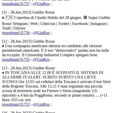
rossobruni/31757
--
@GiuRos
;
[11 - 28.Jun.2023] Giubbe Rosse
♦ 🇫🇷 Copertina di Charlie Hebdo del 28 giugno. 🟥 Segui Giubbe
Rosse Telegram | Web | Ultim'ora | Twitter | Facebook | Instagram |
Truth | Odysee
rossobruni/31756
--
@GiuRos
;
[12 - 28.Jun.2023] Giubbe Rosse
♦ Una compagnia americana silenzia un candidato alle elezioni
presidenziali americane. E il suo “democratico” partito non ha nulla
da eccepire. Il Censorship Industrial Complex spiegato bene.
rossobruni/31755
--
@GiuRos
;
[13 - 28.Jun.2023] Giubbe Rosse
♦ IN TOSCANA ALLE 12.00 È SUONATO IL SISTEMA DI
ALLARME IT-ALERT. SUBITO SUBITO UNA LIEVE
SCOSSA Ore 12.01 sui cellulari della Toscana è arrivato il test Alert
della Regione Toscana. Alle 12.21 è stata segnalata una piccola
scossa di terremoto reale tra Firenze e Siena (magnitudo 3.9,
epicentro a 4 km da Poggibonsi, secondo le prime notizie). ... (+11
linee, 655 car. tot)
rossobruni/31753
--
@GiuRos
;
[16 - 28.Jun.2023] Giubbe Rosse