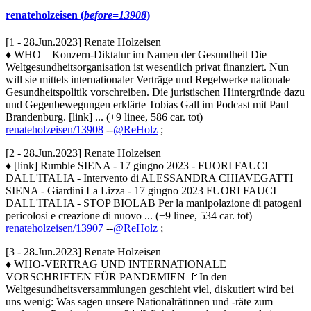
renateholzeisen (
before=13908
)
[1 - 28.Jun.2023] Renate Holzeisen
♦ WHO – Konzern-Diktatur im Namen der Gesundheit Die
Weltgesundheitsorganisation ist wesentlich privat finanziert. Nun
will sie mittels internationaler Verträge und Regelwerke nationale
Gesundheitspolitik vorschreiben. Die juristischen Hintergründe dazu
und Gegenbewegungen erklärte Tobias Gall im Podcast mit Paul
Brandenburg. [link] ... (+9 linee, 586 car. tot)
renateholzeisen/13908
--
@ReHolz
;
[2 - 28.Jun.2023] Renate Holzeisen
♦ [link] Rumble SIENA - 17 giugno 2023 - FUORI FAUCI
DALL'ITALIA - Intervento di ALESSANDRA CHIAVEGATTI
SIENA - Giardini La Lizza - 17 giugno 2023 FUORI FAUCI
DALL'ITALIA - STOP BIOLAB Per la manipolazione di patogeni
pericolosi e creazione di nuovo ... (+9 linee, 534 car. tot)
renateholzeisen/13907
--
@ReHolz
;
[3 - 28.Jun.2023] Renate Holzeisen
♦ WHO-VERTRAG UND INTERNATIONALE
VORSCHRIFTEN FÜR PANDEMIEN 🚩In den
Weltgesundheitsversammlungen geschieht viel, diskutiert wird bei
uns wenig: Was sagen unsere Nationalrätinnen und -räte zum