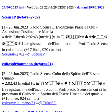
27/06/2023 ieri
< Wed Jun 28 22:40:26 CEST 2023 >
domani 29/06/2023
SceusaP (
before=2782
)
[1 - 28.Jun.2023] Paolo Sceusa L’Evoluzione Passa da Qui -
Astensione Costituente e Marcia
♦ delle Libertà 2:02:43 [media] [v. in T] 🛠🇮🇹⚙️⚜️🔔⚜️🛠🇮🇹⚙️
🛠🇮🇹⚙️⚜️ La registrazione dell'incontro con il Prof. Paolo Sceusa
in cui ci ha ... (+17 linee, 920 car. tot)
SceusaP/2782
--
@SceusaP
;
cultospiritoumano (
before=21
)
[2 - 28.Jun.2023] Paolo Sceusa Culto dello Spirito dell’Essere
Umano
♦ 2:02:43 [media] [v. in T] 🛠🇮🇹⚙️⚜️🔔⚜️🛠🇮🇹⚙️🛠🇮🇹⚙️⚜️
La registrazione dell'incontro con il Prof. Paolo Sceusa in cui ci ha
presentato il Culto dello Spirito dell'Essere Umano e del quale vi ...
(+16 linee, 924 car. tot)
cultospiritoumano/21
--
@CultoSU
;