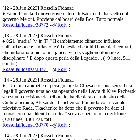
[12 - 28.Jun.2023] Rossella Fidanza
♦ Fabio Panetta il nuovo governatore di Banca d'Italia scelto dal
governo Meloni. Proviene dal board della Bce. Tutto normale.
RossellaFidanza/38772
--
@RoFi
;
[13 - 28.Jun.2023] Rossella Fidanza
♦ 0:21 [media] [v. in T] " Il cambiamento climatico influisce
sull'inflazione e l'inflazione è la bestia che tutti i banchieri centrali,
che indossino o meno una giacca verde, vogliono domare e
disciplinare " E dopo questa perla della Legarde ... (+9 linee, 511
car. tot)
RossellaFidanza/38771
--
@RoFi
;
[14 - 28.Jun.2023] Rossella Fidanza
♦ L'Ucraina ammette di perseguitare la Chiesa cristiana senza basi
legali Il governo ucraino sta operando nella Lavra di Kiev-Pechersk
senza una decisione del tribunale, ha dichiarato il ministro della
Cultura ucraino, Alexander Tkachenko. Parlando con il canale
televisivo Rada, Tkachenko ha detto che il governo ha dato al
monastero una "identità ucraina" senza aspettare una decisione ...
(+20 linee, 1301 car. tot)
RossellaFidanza/38770
--
@RoFi
;
[14 - 28.Jun.2023] Rossella Fidanza