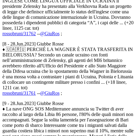
INGLESE COME LINGUA UFFICIALE IN UCRAINA Il
presidente Zelensky ha presentato alla Verkhovna Rada un progetto
di legge che definisce ufficialmente lo status dell'inglese come una
delle lingue di comunicazione internazionale in Ucraina. Dovranno
possederla i dipendenti pubblici di categoria “A”, i capi delle ... (+20
linee, 1125 car. tot)
rossobruni/31762
--
@GiuRos
;
[8 - 28.Jun.2023] Giubbe Rosse
♦ 🇺🇦🇷🇺 PERCHÉ LA WAGNER È STATA TRASFERITA IN
BIELORUSSIA? Secondo un canale ucraino con fonti
nell’amministrazione di Zelensky, gli agenti del MI6 britannico
avrebbero riferito all'Ufficio del Presidente e allo Stato Maggiore
della Difesa ucraina che lo spostamento della Wagner in Bielorussia
è una mossa volta a contrastare i piani di Ucraina, Polonia e Lituania
di collocare un contingente militare presso i confini ... (+18 linee,
1211 car. tot)
rossobruni/31761
--
@GiuRos
;
[9 - 28.Jun.2023] Giubbe Rosse
♦ La nave ONG SOS Mediterranee annuncia su Twitter di aver
raccolto al largo della Libia 86 persone, l'80% delle quali minori non
accompagnati. Segue la solita lamentela per l'assegnazione di Bari
come porto di sbarco Interessante come tra i migranti salvati dalla
guardia costiera libica i minori non superino mai il 10%, mentre sulle