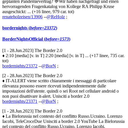
geplanten Pandemievertrag? 💬Wir haben nachgefragt und einen
hervorragenden Fragenkatalog von Kollege RA Philipp Kruse
ausgeschickt: ... (+16 linee, 979 car. tot)
renateholzeisen/13906
--
@ReHolz
;
bordernights (
before=23372
)
BorderNightsOfficial (
before=1573
)
[1 - 28.Jun.2023] The Border 2.0
♦ 2:10 [media] [v. in T] 2:20 [media] [v. in T] ... (+17 linee, 735 car.
tot)
bordernights/23372
--
@BorN
;
[2 - 28.Jun.2023] The Border 2.0
♦ IT-ALERT viene scritto chiaramente i messaggi di particolare
rilevanza possono essere ricevuti indipendentemente dalle
impostazioni dell'utente. quindi o sei Root nel cellulare android o
non puoi disattivare it-alert. Unisciti a border 2.0
bordernights/23371
--
@BorN
;
[1 - 28.Jun.2023] The Border 2.0
♦ La Bielorussia nel contesto del conflitto Russo.Ucraino. Lorenzo
Iacobi, TeleCroceDue Unisciti a border 2.0 YouTube La Bielorussia
nel contesto del conflitto Russo.Ucraino. Lorenzo Iacobi,