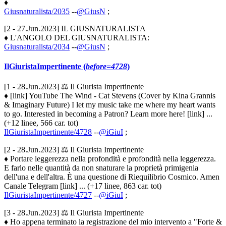
♦
Giusnaturalista/2035
--
@GiusN
;
[2 - 27.Jun.2023] IL GIUSNATURALISTA
♦ L'ANGOLO DEL GIUSNATURALISTA:
Giusnaturalista/2034
--
@GiusN
;
IlGiuristaImpertinente (
before=4728
)
[1 - 28.Jun.2023] ⚖️ Il Giurista Impertinente
♦ [link] YouTube The Wind - Cat Stevens (Cover by Kina Grannis
& Imaginary Future) I let my music take me where my heart wants
to go. Interested in becoming a Patron? Learn more here! [link] ...
(+12 linee, 566 car. tot)
IlGiuristaImpertinente/4728
--
@iGiuI
;
[2 - 28.Jun.2023] ⚖️ Il Giurista Impertinente
♦ Portare leggerezza nella profondità e profondità nella leggerezza.
E farlo nelle quantità da non snaturare la proprietà primigenia
dell'una e dell'altra. È una questione di Riequilibrio Cosmico. Amen
Canale Telegram [link] ... (+17 linee, 863 car. tot)
IlGiuristaImpertinente/4727
--
@iGiuI
;
[3 - 28.Jun.2023] ⚖️ Il Giurista Impertinente
♦ Ho appena terminato la registrazione del mio intervento a "Forte &