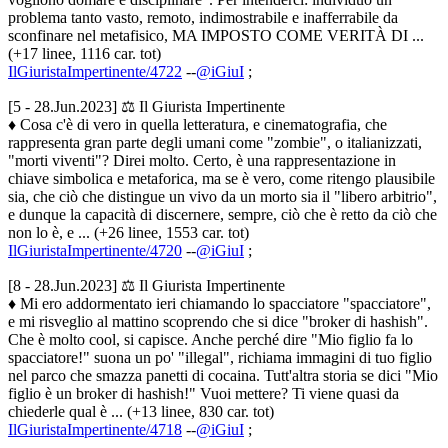
problema tanto vasto, remoto, indimostrabile e inafferrabile da
sconfinare nel metafisico, MA IMPOSTO COME VERITÀ DI ...
(+17 linee, 1116 car. tot)
IlGiuristaImpertinente/4722
--
@iGiuI
;
[5 - 28.Jun.2023] ⚖️ Il Giurista Impertinente
♦ Cosa c'è di vero in quella letteratura, e cinematografia, che
rappresenta gran parte degli umani come "zombie", o italianizzati,
"morti viventi"? Direi molto. Certo, è una rappresentazione in
chiave simbolica e metaforica, ma se è vero, come ritengo plausibile
sia, che ciò che distingue un vivo da un morto sia il "libero arbitrio",
e dunque la capacità di discernere, sempre, ciò che è retto da ciò che
non lo è, e ... (+26 linee, 1553 car. tot)
IlGiuristaImpertinente/4720
--
@iGiuI
;
[8 - 28.Jun.2023] ⚖️ Il Giurista Impertinente
♦ Mi ero addormentato ieri chiamando lo spacciatore "spacciatore",
e mi risveglio al mattino scoprendo che si dice "broker di hashish".
Che è molto cool, si capisce. Anche perché dire "Mio figlio fa lo
spacciatore!" suona un po' "illegal", richiama immagini di tuo figlio
nel parco che smazza panetti di cocaina. Tutt'altra storia se dici "Mio
figlio è un broker di hashish!" Vuoi mettere? Ti viene quasi da
chiederle qual è ... (+13 linee, 830 car. tot)
IlGiuristaImpertinente/4718
--
@iGiuI
;