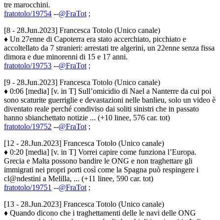
tre marocchini.
fratotolo/19754
--
@FraTot
;
[8 - 28.Jun.2023] Francesca Totolo (Unico canale)
♦ Un 27enne di Capoterra era stato accerchiato, picchiato e
accoltellato da 7 stranieri: arrestati tre algerini, un 22enne senza fissa
dimora e due minorenni di 15 e 17 anni.
fratotolo/19753
--
@FraTot
;
[9 - 28.Jun.2023] Francesca Totolo (Unico canale)
♦ 0:06 [media] [v. in T] Sull’omicidio di Nael a Nanterre da cui poi
sono scaturite guerriglie e devastazioni nelle banlieu, solo un video è
diventato reale perché condiviso dai soliti sinistri che in passato
hanno sbianchettato notizie ... (+10 linee, 576 car. tot)
fratotolo/19752
--
@FraTot
;
[12 - 28.Jun.2023] Francesca Totolo (Unico canale)
♦ 0:20 [media] [v. in T] Vorrei capire come funziona l’Europa.
Grecia e Malta possono bandire le ONG e non traghettare gli
immigrati nei propri porti così come la Spagna può respingere i
cl@ndestini a Melilla, ... (+11 linee, 590 car. tot)
fratotolo/19751
--
@FraTot
;
[13 - 28.Jun.2023] Francesca Totolo (Unico canale)
♦ Quando dicono che i traghettamenti delle le navi delle ONG