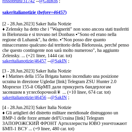
rossobruni/31742
--
@GiuRos
;
sakeritalianotizie (
before=46457
)
[2 - 28.Jun.2023] Saker Italia Notizie
♦ Zelensky ha detto che i "Wagneriti" non sono ancora stati trasferiti
in Bielorussia e si trovano nel Donbass ▪️"Sono ed erano nella
regione di Luhansk", ha detto. ▪️"Non posso dire quanto
minacceranno qualcuno dal territorio della Bielorussia, perché penso
che questo contingente non sarà molto numeroso", ha aggiunto
Zelensky. ... (+21 linee, 1444 car. tot)
sakeritalianotizie/46457
--
@SakIN
;
[3 - 28.Jun.2023] Saker Italia Notizie
♦ I Marines della 155a Brigata hanno incendiato una posizione
ucraina in direzione Ugledar [link] Telegram ZSU Hunter 2.0
Морпехи 155-й ОБрМП дали прикурить бандерлогам
засевшим в углесборочной🎇 ... (+10 linee, 674 car. tot)
sakeritalianotizie/46456
--
@SakIN
;
[4 - 28.Jun.2023] Saker Italia Notizie
♦ Gli artiglieri del distretto militare meridionale distruggono un
BMP-1 delle forze armate dell'Ucraina [link] Telegram
ЗАПОРОЖСКИЙ ФРОНТ Артиллеристы ЮВО уничтожают
БМП-1 ВСУ ... (+9 linee, 480 car. tot)