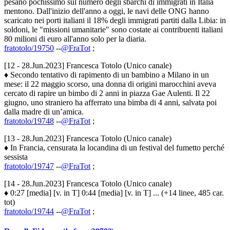
pesano pochissimo sul numero degli sbarchi di immigrati in Italia
mentono. Dall'inizio dell'anno a oggi, le navi delle ONG hanno
scaricato nei porti italiani il 18% degli immigrati partiti dalla Libia: in
soldoni, le "missioni umanitarie" sono costate ai contribuenti italiani
80 milioni di euro all'anno solo per la diaria.
fratotolo/19750
--
@FraTot
;
[12 - 28.Jun.2023] Francesca Totolo (Unico canale)
♦ Secondo tentativo di rapimento di un bambino a Milano in un
mese: il 22 maggio scorso, una donna di origini marocchini aveva
cercato di rapire un bimbo di 2 anni in piazza Gae Aulenti. Il 22
giugno, uno straniero ha afferrato una bimba di 4 anni, salvata poi
dalla madre di un’amica.
fratotolo/19748
--
@FraTot
;
[13 - 28.Jun.2023] Francesca Totolo (Unico canale)
♦ In Francia, censurata la locandina di un festival del fumetto perché
sessista
fratotolo/19747
--
@FraTot
;
[14 - 28.Jun.2023] Francesca Totolo (Unico canale)
♦ 0:27 [media] [v. in T] 0:44 [media] [v. in T] ... (+14 linee, 485 car.
tot)
fratotolo/19744
--
@FraTot
;