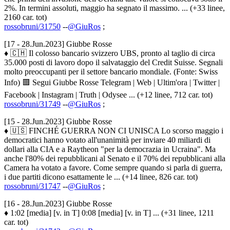
2%. In termini assoluti, maggio ha segnato il massimo. ... (+33 linee,
2160 car. tot)
rossobruni/31750
--
@GiuRos
;
[17 - 28.Jun.2023] Giubbe Rosse
♦ 🇨🇭 Il colosso bancario svizzero UBS, pronto al taglio di circa
35.000 posti di lavoro dopo il salvataggio del Credit Suisse. Segnali
molto preoccupanti per il settore bancario mondiale. (Fonte: Swiss
Info) 🟥 Segui Giubbe Rosse Telegram | Web | Ultim'ora | Twitter |
Facebook | Instagram | Truth | Odysee ... (+12 linee, 712 car. tot)
rossobruni/31749
--
@GiuRos
;
[15 - 28.Jun.2023] Giubbe Rosse
♦ 🇺🇸 FINCHÉ GUERRA NON CI UNISCA Lo scorso maggio i
democratici hanno votato all'unanimità per inviare 40 miliardi di
dollari alla CIA e a Raytheon "per la democrazia in Ucraina". Ma
anche l'80% dei repubblicani al Senato e il 70% dei repubblicani alla
Camera ha votato a favore. Come sempre quando si parla di guerra,
i due partiti dicono esattamente le ... (+14 linee, 826 car. tot)
rossobruni/31747
--
@GiuRos
;
[16 - 28.Jun.2023] Giubbe Rosse
♦ 1:02 [media] [v. in T] 0:08 [media] [v. in T] ... (+31 linee, 1211
car. tot)