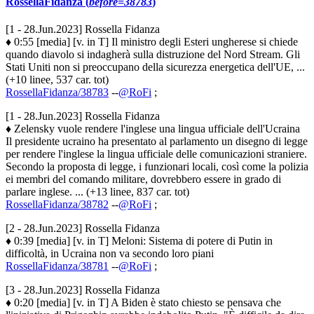
RossellaFidanza (
before=38783
)
[1 - 28.Jun.2023] Rossella Fidanza
♦ 0:55 [media] [v. in T] Il ministro degli Esteri ungherese si chiede
quando diavolo si indagherà sulla distruzione del Nord Stream. Gli
Stati Uniti non si preoccupano della sicurezza energetica dell'UE, ...
(+10 linee, 537 car. tot)
RossellaFidanza/38783
--
@RoFi
;
[1 - 28.Jun.2023] Rossella Fidanza
♦ Zelensky vuole rendere l'inglese una lingua ufficiale dell'Ucraina
Il presidente ucraino ha presentato al parlamento un disegno di legge
per rendere l'inglese la lingua ufficiale delle comunicazioni straniere.
Secondo la proposta di legge, i funzionari locali, così come la polizia
ei membri del comando militare, dovrebbero essere in grado di
parlare inglese. ... (+13 linee, 837 car. tot)
RossellaFidanza/38782
--
@RoFi
;
[2 - 28.Jun.2023] Rossella Fidanza
♦ 0:39 [media] [v. in T] Meloni: Sistema di potere di Putin in
difficoltà, in Ucraina non va secondo loro piani
RossellaFidanza/38781
--
@RoFi
;
[3 - 28.Jun.2023] Rossella Fidanza
♦ 0:20 [media] [v. in T] A Biden è stato chiesto se pensava che