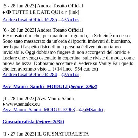
[5 - 28.Jun.2023] Andrea Tosatto Official
♦ 🔴 TUTTE LE DATE QUI 👉 [link]
AndreaTosattoOfficial/5285
--
@AnTos
;
[6 - 28.Jun.2023] Andrea Tosatto Official
♦ Ho osato dire che, per quanto mi riguarda, la Schlein è un cesso.
Sono stato massacrato da un'orda di ipocriti imbevuti di buonismo,
per i quali l'aspetto fisico di una persona è diventato un taboo
inviolabile. Oggi dobbiamo fingere di non accorgerci dell'orrido e
lasciare che venga ostentato in copertina, sulle riviste di moda, come
nuova bellezza. Dobbiamo accettare di vedere su Vanity Fair quello
che ieri avremmo visto ... (+14 linee, 954 car. tot)
AndreaTosattoOfficial/5284
--
@AnTos
;
Avv_Mauro_Sandri_MODULI (
before=2963
)
[1 - 28.Jun.2023] Avv. Mauro Sandri
♦ www.santalex.eu
Avv_Mauro_Sandri_MODULI/2963
--
@aMSandri
;
Giusnaturalista (
before=2035
)
[1 - 27.Jun.2023] IL GIUSNATURALISTA