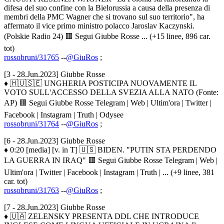
difesa del suo confine con la Bielorussia a causa della presenza di
membri della PMC Wagner che si trovano sul suo territorio", ha
affermato il vice primo ministro polacco Jaroslav Kaczynski.
(Polskie Radio 24) 🟥 Segui Giubbe Rosse ... (+15 linee, 896 car.
tot)
rossobruni/31765
--
@GiuRos
;
[3 - 28.Jun.2023] Giubbe Rosse
♦ 🇭🇺🇸🇪 UNGHERIA POSTICIPA NUOVAMENTE IL
VOTO SULL'ACCESSO DELLA SVEZIA ALLA NATO (Fonte:
AP) 🟥 Segui Giubbe Rosse Telegram | Web | Ultim'ora | Twitter |
Facebook | Instagram | Truth | Odysee
rossobruni/31764
--
@GiuRos
;
[6 - 28.Jun.2023] Giubbe Rosse
♦ 0:20 [media] [v. in T] 🇺🇸 BIDEN. "PUTIN STA PERDENDO
LA GUERRA IN IRAQ" 🟥 Segui Giubbe Rosse Telegram | Web |
Ultim'ora | Twitter | Facebook | Instagram | Truth | ... (+9 linee, 381
car. tot)
rossobruni/31763
--
@GiuRos
;
[7 - 28.Jun.2023] Giubbe Rosse
♦ 🇺🇦 ZELENSKY PRESENTA DDL CHE INTRODUCE