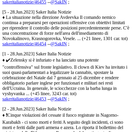
sakeritalianotizie/46455
--
@SakIN
;
[5 - 28.Jun.2023] Saker Italia Notizie
♦ La situazione nella direzione Avdeevka Il comando nemico
continua a prepararsi per operazioni offensive con obiettivi limitati
per riprendere il controllo delle posizioni precedentemente perse. C'è
una concentrazione di forze nell'area dell'insediamento di
Novokalinovo, Krasnogorovka, Vesele. ... (+21 linee, 1301 car. tot)
sakeritalianotizie/46454
--
@SakIN
;
[1 - 28.Jun.2023] Saker Italia Notizie
♦ ✔️Zelensky si è infuriato e ha lanciato una potente
"controffensiva" sul fronte legislativo. Il clown di Kiev ha invitato i
suoi quasi-parlamentari a legalizzare la cannabis, spostare la
celebrazione del Natale dal 7 gennaio al 25 dicembre e rendere
obbligatorio parlare inglese per funzionari e militari nei resti
dell'Ucraina. In generale, le sciocchezze con la barba lunga in
vyshyvanka ... (+45 linee, 3243 car. tot)
sakeritalianotizie/46453
--
@SakIN
;
[2 - 28.Jun.2023] Saker Italia Notizie
♦ ❗️Cinque violazioni del cessate il fuoco registrate in Nagorno-
Karabakh - ci sono morti e feriti A seguito degli incidenti, ci sono
morti e feriti dalle parti armena e azera. Lo riporta il bollettino del