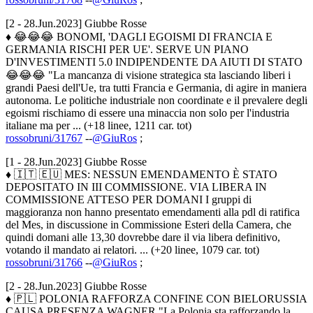
[2 - 28.Jun.2023] Giubbe Rosse
♦ 😂😂😂 BONOMI, 'DAGLI EGOISMI DI FRANCIA E
GERMANIA RISCHI PER UE'. SERVE UN PIANO
D'INVESTIMENTI 5.0 INDIPENDENTE DA AIUTI DI STATO
😂😂😂 "La mancanza di visione strategica sta lasciando liberi i
grandi Paesi dell'Ue, tra tutti Francia e Germania, di agire in maniera
autonoma. Le politiche industriale non coordinate e il prevalere degli
egoismi rischiamo di essere una minaccia non solo per l'industria
italiane ma per ... (+18 linee, 1211 car. tot)
rossobruni/31767
--
@GiuRos
;
[1 - 28.Jun.2023] Giubbe Rosse
♦ 🇮🇹 🇪🇺 MES: NESSUN EMENDAMENTO È STATO
DEPOSITATO IN III COMMISSIONE. VIA LIBERA IN
COMMISSIONE ATTESO PER DOMANI I gruppi di
maggioranza non hanno presentato emendamenti alla pdl di ratifica
del Mes, in discussione in Commissione Esteri della Camera, che
quindi domani alle 13,30 dovrebbe dare il via libera definitivo,
votando il mandato ai relatori. ... (+20 linee, 1079 car. tot)
rossobruni/31766
--
@GiuRos
;
[2 - 28.Jun.2023] Giubbe Rosse
♦ 🇵🇱 POLONIA RAFFORZA CONFINE CON BIELORUSSIA
CAUSA PRESENZA WAGNER "La Polonia sta rafforzando la