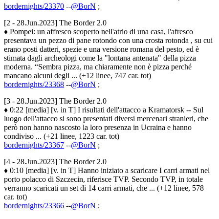
bordernights/23370
--
@BorN
;
[2 - 28.Jun.2023] The Border 2.0
♦ Pompei: un affresco scoperto nell'atrio di una casa, l'afresco
presentava un pezzo di pane rotondo con una crosta rotonda , su cui
erano posti datteri, spezie e una versione romana del pesto, ed è
stimata dagli archeologi come la "lontana antenata" della pizza
moderna. “Sembra pizza, ma chiaramente non è pizza perché
mancano alcuni degli ... (+12 linee, 747 car. tot)
bordernights/23368
--
@BorN
;
[3 - 28.Jun.2023] The Border 2.0
♦ 0:22 [media] [v. in T] I risultati dell'attacco a Kramatorsk -- Sul
luogo dell'attacco si sono presentati diversi mercenari stranieri, che
però non hanno nascosto la loro presenza in Ucraina e hanno
condiviso ... (+21 linee, 1223 car. tot)
bordernights/23367
--
@BorN
;
[4 - 28.Jun.2023] The Border 2.0
♦ 0:10 [media] [v. in T] Hanno iniziato a scaricare I carri armati nel
porto polacco di Szczecin, riferisce TVP. Secondo TVP, in totale
verranno scaricati un set di 14 carri armati, che ... (+12 linee, 578
car. tot)
bordernights/23366
--
@BorN
;