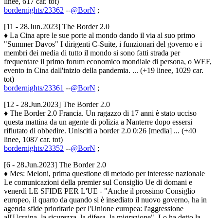
linee, 617 car. tot)
bordernights/23362
--
@BorN
;
[11 - 28.Jun.2023] The Border 2.0
♦ La Cina apre le sue porte al mondo dando il via al suo primo
"Summer Davos" I dirigenti C-Suite, i funzionari del governo e i
membri dei media di tutto il mondo si sono fatti strada per
frequentare il primo forum economico mondiale di persona, o WEF,
evento in Cina dall'inizio della pandemia. ... (+19 linee, 1029 car.
tot)
bordernights/23361
--
@BorN
;
[12 - 28.Jun.2023] The Border 2.0
♦ The Border 2.0 Francia. Un ragazzo di 17 anni è stato ucciso
questa mattina da un agente di polizia a Nanterre dopo essersi
rifiutato di obbedire. Unisciti a border 2.0 0:26 [media] ... (+40
linee, 1087 car. tot)
bordernights/23352
--
@BorN
;
[6 - 28.Jun.2023] The Border 2.0
♦ Mes: Meloni, prima questione di metodo per interesse nazionale
Le comunicazioni della premier sul Consiglio Ue di domani e
venerdì LE SFIDE PER L'UE - "Anche il prossimo Consiglio
europeo, il quarto da quando si è insediato il nuovo governo, ha in
agenda sfide prioritarie per l'Unione europea: l'aggressione
all'Ucraina, la sicurezza, la difesa, la migrazione". Lo ha detto la