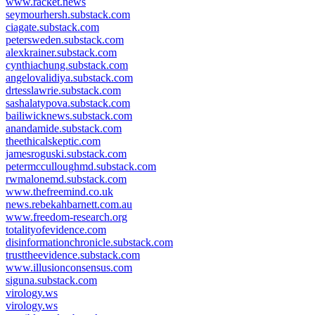
www.racket.news
seymourhersh.substack.com
ciagate.substack.com
petersweden.substack.com
alexkrainer.substack.com
cynthiachung.substack.com
angelovalidiya.substack.com
drtesslawrie.substack.com
sashalatypova.substack.com
bailiwicknews.substack.com
anandamide.substack.com
theethicalskeptic.com
jamesroguski.substack.com
petermcculloughmd.substack.com
rwmalonemd.substack.com
www.thefreemind.co.uk
news.rebekahbarnett.com.au
www.freedom-research.org
totalityofevidence.com
disinformationchronicle.substack.com
trusttheevidence.substack.com
www.illusionconsensus.com
siguna.substack.com
virology.ws
virology.ws