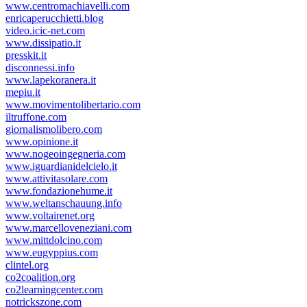
www.centromachiavelli.com
enricaperucchietti.blog
video.icic-net.com
www.dissipatio.it
presskit.it
disconnessi.info
www.lapekoranera.it
mepiu.it
www.movimentolibertario.com
iltruffone.com
giornalismolibero.com
www.opinione.it
www.nogeoingegneria.com
www.iguardianidelcielo.it
www.attivitasolare.com
www.fondazionehume.it
www.weltanschauung.info
www.voltairenet.org
www.marcelloveneziani.com
www.mittdolcino.com
www.eugyppius.com
clintel.org
co2coalition.org
co2learningcenter.com
notrickszone.com