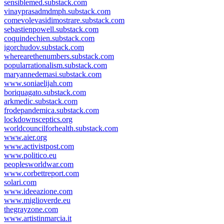
sensiblemed.substack.com
vinayprasadmdmph.substack.com
comevolevasidimostrare.substack.com
sebastienpowell.substack.com
coquindechien.substack.com
igorchudov.substack.com
wherearethenumbers.substack.com
popularrationalism.substack.com
maryannedemasi.substack.com
www.soniaelijah.com
boriquagato.substack.com
arkmedic.substack.com
frodepandemica.substack.com
lockdownsceptics.org
worldcouncilforhealth.substack.com
www.aier.org
www.activistpost.com
www.politico.eu
peoplesworldwar.com
www.corbettreport.com
solari.com
www.ideeazione.com
www.miglioverde.eu
thegrayzone.com
www.artistinmarcia.it