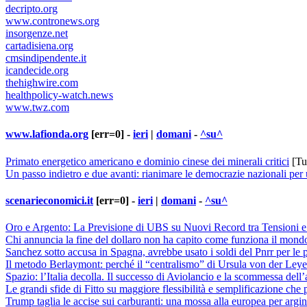
decripto.org
www.contronews.org
insorgenze.net
cartadisiena.org
cmsindipendente.it
icandecide.org
thehighwire.com
healthpolicy-watch.news
www.twz.com
www.lafionda.org
[err=0] -
ieri
|
domani
-
^su^
Primato energetico americano e dominio cinese dei minerali critici
[Tu
Un passo indietro e due avanti: rianimare le democrazie nazionali per
scenarieconomici.it
[err=0] -
ieri
|
domani
-
^su^
Oro e Argento: La Previsione di UBS su Nuovi Record tra Tensioni e 
Chi annuncia la fine del dollaro non ha capito come funziona il mond
Sanchez sotto accusa in Spagna, avrebbe usato i soldi del Pnrr per le p
Il metodo Berlaymont: perché il “centralismo” di Ursula von der Leye
Spazio: l’Italia decolla. Il successo di Aviolancio e la scommessa dell
Le grandi sfide di Fitto su maggiore flessibilità e semplificazione ch
Trump taglia le accise sui carburanti: una mossa alla europea per argina