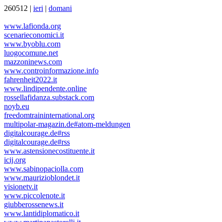
260512 |
ieri
|
domani
www.lafionda.org
scenarieconomici.it
www.byoblu.com
luogocomune.net
mazzoninews.com
www.controinformazione.info
fahrenheit2022.it
www.lindipendente.online
rossellafidanza.substack.com
noyb.eu
freedomtraininternational.org
multipolar-magazin.de#atom-meldungen
digitalcourage.de#rss
digitalcourage.de#rss
www.astensionecostituente.it
icij.org
www.sabinopaciolla.com
www.maurizioblondet.it
visionetv.it
www.piccolenote.it
giubberossenews.it
www.lantidiplomatico.it