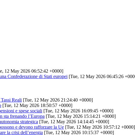
e, 12 May 2026 06:52:42 +0000]
 una Confederazione di Stati europei
[Tue, 12 May 2026 06:45:26 +000
Tassi Reali
[Tue, 12 May 2026 21:24:40 +0000]
o
[Tue, 12 May 2026 18:50:57 +0000]
ensioni e spese sociali
[Tue, 12 May 2026 16:09:45 +0000]
n sta frenando l’Europa
[Tue, 12 May 2026 15:14:21 +0000]
’autonomia strategica
[Tue, 12 May 2026 14:14:45 +0000]
e possono e devono rafforzare la Ue
[Tue, 12 May 2026 10:57:12 +0000]
re la crisi dell’energia
[Tue, 12 May 2026 10:15:37 +0000]