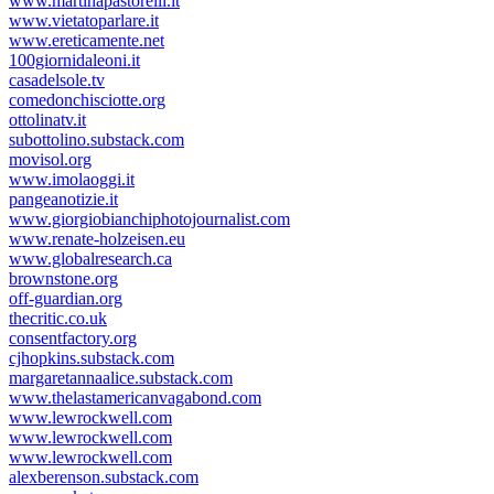
www.martinapastorelli.it
www.vietatoparlare.it
www.ereticamente.net
100giornidaleoni.it
casadelsole.tv
comedonchisciotte.org
ottolinatv.it
subottolino.substack.com
movisol.org
www.imolaoggi.it
pangeanotizie.it
www.giorgiobianchiphotojournalist.com
www.renate-holzeisen.eu
www.globalresearch.ca
brownstone.org
off-guardian.org
thecritic.co.uk
consentfactory.org
cjhopkins.substack.com
margaretannaalice.substack.com
www.thelastamericanvagabond.com
www.lewrockwell.com
www.lewrockwell.com
www.lewrockwell.com
alexberenson.substack.com