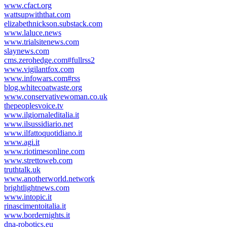
www.cfact.org
wattsupwiththat.com
elizabethnickson.substack.com
www.laluce.news
www.trialsitenews.com
slaynews.com
cms.zerohedge.com#fullrss2
www.vigilantfox.com
www.infowars.com#rss
blog.whitecoatwaste.org
www.conservativewoman.co.uk
thepeoplesvoice.tv
www.ilgiornaleditalia.it
www.ilsussidiario.net
www.ilfattoquotidiano.it
www.agi.it
www.riotimesonline.com
www.strettoweb.com
truthtalk.uk
www.anotherworld.network
brightlightnews.com
www.intopic.it
rinascimentoitalia.it
www.bordernights.it
dna-robotics.eu