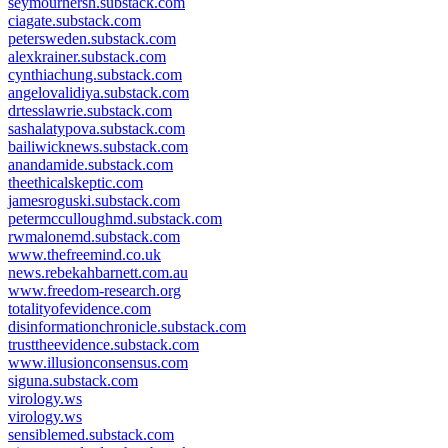
seymourhersh.substack.com
ciagate.substack.com
petersweden.substack.com
alexkrainer.substack.com
cynthiachung.substack.com
angelovalidiya.substack.com
drtesslawrie.substack.com
sashalatypova.substack.com
bailiwicknews.substack.com
anandamide.substack.com
theethicalskeptic.com
jamesroguski.substack.com
petermcculloughmd.substack.com
rwmalonemd.substack.com
www.thefreemind.co.uk
news.rebekahbarnett.com.au
www.freedom-research.org
totalityofevidence.com
disinformationchronicle.substack.com
trusttheevidence.substack.com
www.illusionconsensus.com
siguna.substack.com
virology.ws
virology.ws
sensiblemed.substack.com