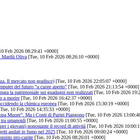
10 Feb 2026 08:29:41 +0000]
i Marilù Oliva
[Tue, 10 Feb 2026 08:26:10 +0000]
nza. Il mercato non gradisce)
[Tue, 10 Feb 2026 22:05:07 +0000]
omputer del futuro “a cuore aperto”
[Tue, 10 Feb 2026 21:13:54 +0000]
ara la patrimoniale sui guadagni non realizzati
[Tue, 10 Feb 2026 19:
ro a morire
[Tue, 10 Feb 2026 16:42:37 +0000]
uccidendo la chimica europea
[Tue, 10 Feb 2026 15:30:19 +0000]
Tue, 10 Feb 2026 14:35:33 +0000]
ropa Muore”. Ma i Conti di Parigi Piangono
[Tue, 10 Feb 2026 13:00:4
 tra umanoidi
[Tue, 10 Feb 2026 11:00:55 +0000]
per i giovani) nonostante il record di attività
[Tue, 10 Feb 2026 10:00:
getti andati in fumo nel 2025
[Tue, 10 Feb 2026 09:00:24 +0000]
cquisto pro-capite
[Tue, 10 Feb 2026 08:26:01 +0000]