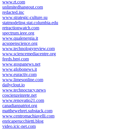
www.rt.com
unlimitedhangout.com
redacted.inc
www.strategic-culture.su
statmodeling.stat.columbia.edu
retractionwatch.com
spectrum.ieee.org
www.qualenergia.it
acsopenscience.org
www.technologyreview.com
www.sciencemediacentre.org
feeds.bmj.com
www.gospanews.net
www.globonews.it
www.euractiv.com
www.limesonline.com
dailyclout.io
www.technocracy.news
coscienzeinrete.net
www.renovatio21.com
canadianpatriot.org
matthewehret.substack.com
www.centromachiavelli.com
enricaperucchietti.blog
video.icic-net.com