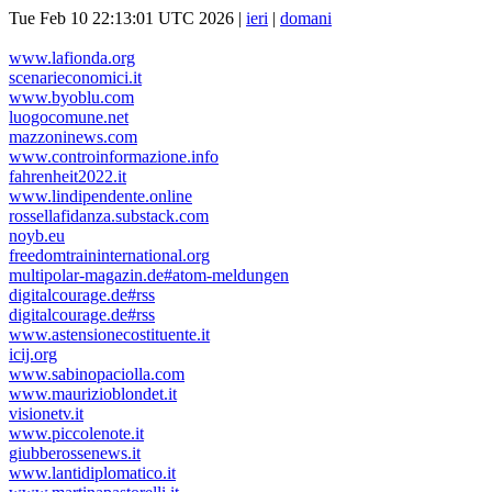
Tue Feb 10 22:13:01 UTC 2026 |
ieri
|
domani
www.lafionda.org
scenarieconomici.it
www.byoblu.com
luogocomune.net
mazzoninews.com
www.controinformazione.info
fahrenheit2022.it
www.lindipendente.online
rossellafidanza.substack.com
noyb.eu
freedomtraininternational.org
multipolar-magazin.de#atom-meldungen
digitalcourage.de#rss
digitalcourage.de#rss
www.astensionecostituente.it
icij.org
www.sabinopaciolla.com
www.maurizioblondet.it
visionetv.it
www.piccolenote.it
giubberossenews.it
www.lantidiplomatico.it