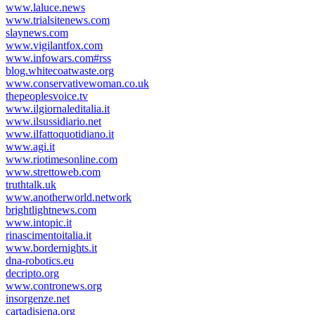
www.laluce.news
www.trialsitenews.com
slaynews.com
www.vigilantfox.com
www.infowars.com#rss
blog.whitecoatwaste.org
www.conservativewoman.co.uk
thepeoplesvoice.tv
www.ilgiornaleditalia.it
www.ilsussidiario.net
www.ilfattoquotidiano.it
www.agi.it
www.riotimesonline.com
www.strettoweb.com
truthtalk.uk
www.anotherworld.network
brightlightnews.com
www.intopic.it
rinascimentoitalia.it
www.bordernights.it
dna-robotics.eu
decripto.org
www.contronews.org
insorgenze.net
cartadisiena.org