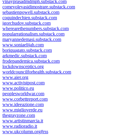
vinayprasadmdmph.substack.com
comevolevasidimostrare.substack.com
sebastienpowell.substack.com
coquindechien.substack.com
igorchudov.substack.com
wherearethenumbers.substack.com
popularrationalism.substack.com
maryannedemasi.substack.com
www.soniaelijah.com
boriquagato.substack.com
arkmedic.substack.com
frodepandemica.substack.com
lockdownsceptics.org
worldcouncilforhealth.substack.com
www.aier.org
www.activistpost.com
www.politico.eu
peoplesworldwar.com
www.corbettreport.com
www.ideeazione.com
www.miglioverde.eu
thegrayzone.com
www.artistinmarcia.it
www.radioradio.it
www.ukcolumn.org#rss