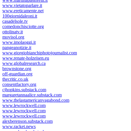
www.martinapastorelli.it
www.vietatoparlare.it
www.ereticamente.net
100giornidaleoni.it
casadelsole.tv
comedonchisciotte.org
ottolinatv.it
movisol.org
www.imolaoggi.it
pangeanotizie.it
www.giorgiobianchiphotojournalist.com
www.renate-holzeisen.eu
www.globalresearch.ca
brownstone.org
off-guardian.org
thecritic.co.uk
consentfactory.org
cjhopkins.substack.com
margaretannaalice.substack.com
www.thelastamericanvagabond.com
www.lewrockwell.com
www.lewrockwell.com
www.lewrockwell.com
alexberenson.substack.com
www.racket.news