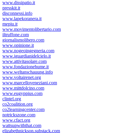
www.dissipatio.it
presskit.it
disconnessi.info
www.lapekoranera.it
mepiu.it
www.movimentolibertario.com
iltruffone.com
giornalismolibero.com
www.opinione.it
www.nogeoingegneria.com
www.iguardianidelcielo.it
www.attivitasolare.com
www.fondazionehume.it
www.weltanschauung.info
www.voltairenet.org
www.marcelloveneziani.com
www.mittdolcino.com
www.eugyppius.com
clintel.org
co2coalition.org
co2learningcenter.com
notrickszone.com
www.cfact.org
wattsupwiththat.com
elizabethnickson.substack.com