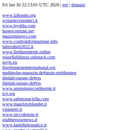
Fri Jan 30 22:13:01 UTC 2026 |
ieri
|
domani
www.lafionda.org
scenarieconomici.it
www.byoblu.com
luogocomune.net
mazzoninews.com
www.controinformazione.info
fahrenheit2022.it
www.lindipendente.online
rossellafidanza.substack.com
noyb.eu
freedomtraininternational.org
multipolar-magazin.de#atom-meldungen
digitalcourage.de#rss
digitalcourage.de#rss
www.astensionecostituente.it
icij.org
www.sabinopaciolla.com
www.maurizioblondet.it
visionetv.it
www.piccolenote.it
giubberossenews.it
www.lantidiplomatico.it