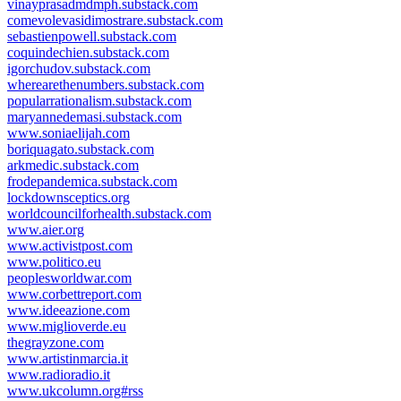
vinayprasadmdmph.substack.com
comevolevasidimostrare.substack.com
sebastienpowell.substack.com
coquindechien.substack.com
igorchudov.substack.com
wherearethenumbers.substack.com
popularrationalism.substack.com
maryannedemasi.substack.com
www.soniaelijah.com
boriquagato.substack.com
arkmedic.substack.com
frodepandemica.substack.com
lockdownsceptics.org
worldcouncilforhealth.substack.com
www.aier.org
www.activistpost.com
www.politico.eu
peoplesworldwar.com
www.corbettreport.com
www.ideeazione.com
www.miglioverde.eu
thegrayzone.com
www.artistinmarcia.it
www.radioradio.it
www.ukcolumn.org#rss