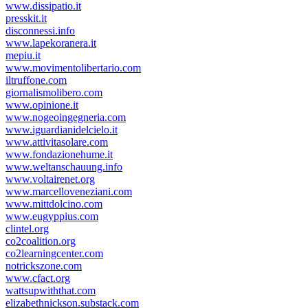
www.dissipatio.it
presskit.it
disconnessi.info
www.lapekoranera.it
mepiu.it
www.movimentolibertario.com
iltruffone.com
giornalismolibero.com
www.opinione.it
www.nogeoingegneria.com
www.iguardianidelcielo.it
www.attivitasolare.com
www.fondazionehume.it
www.weltanschauung.info
www.voltairenet.org
www.marcelloveneziani.com
www.mittdolcino.com
www.eugyppius.com
clintel.org
co2coalition.org
co2learningcenter.com
notrickszone.com
www.cfact.org
wattsupwiththat.com
elizabethnickson.substack.com