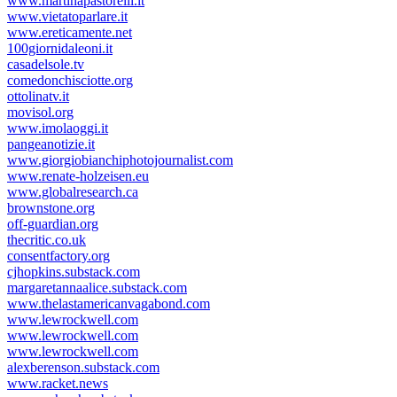
www.martinapastorelli.it
www.vietatoparlare.it
www.ereticamente.net
100giornidaleoni.it
casadelsole.tv
comedonchisciotte.org
ottolinatv.it
movisol.org
www.imolaoggi.it
pangeanotizie.it
www.giorgiobianchiphotojournalist.com
www.renate-holzeisen.eu
www.globalresearch.ca
brownstone.org
off-guardian.org
thecritic.co.uk
consentfactory.org
cjhopkins.substack.com
margaretannaalice.substack.com
www.thelastamericanvagabond.com
www.lewrockwell.com
www.lewrockwell.com
www.lewrockwell.com
alexberenson.substack.com
www.racket.news