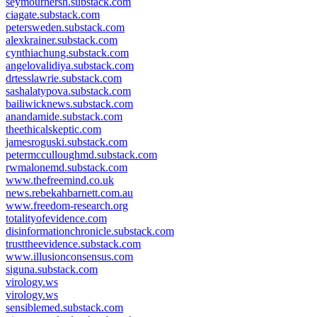
seymourhersh.substack.com
ciagate.substack.com
petersweden.substack.com
alexkrainer.substack.com
cynthiachung.substack.com
angelovalidiya.substack.com
drtesslawrie.substack.com
sashalatypova.substack.com
bailiwicknews.substack.com
anandamide.substack.com
theethicalskeptic.com
jamesroguski.substack.com
petermcculloughmd.substack.com
rwmalonemd.substack.com
www.thefreemind.co.uk
news.rebekahbarnett.com.au
www.freedom-research.org
totalityofevidence.com
disinformationchronicle.substack.com
trusttheevidence.substack.com
www.illusionconsensus.com
siguna.substack.com
virology.ws
virology.ws
sensiblemed.substack.com