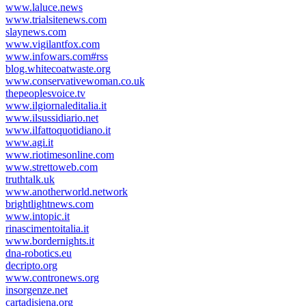
www.laluce.news
www.trialsitenews.com
slaynews.com
www.vigilantfox.com
www.infowars.com#rss
blog.whitecoatwaste.org
www.conservativewoman.co.uk
thepeoplesvoice.tv
www.ilgiornaleditalia.it
www.ilsussidiario.net
www.ilfattoquotidiano.it
www.agi.it
www.riotimesonline.com
www.strettoweb.com
truthtalk.uk
www.anotherworld.network
brightlightnews.com
www.intopic.it
rinascimentoitalia.it
www.bordernights.it
dna-robotics.eu
decripto.org
www.contronews.org
insorgenze.net
cartadisiena.org