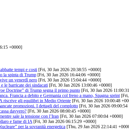
36:15 +0000]
 abbatte tempi e costi
[Fri, 30 Jan 2026 20:38:55 +0000]
 la spinta di Trump
[Fri, 30 Jan 2026 16:44:06 +0000]
o vive un venerdì nero
[Fri, 30 Jan 2026 15:04:44 +0000]
e le barricate dei sindacati
[Fri, 30 Jan 2026 13:00:46 +0000]
oe Doctrine” di Trump segna il primo punto
[Fri, 30 Jan 2026 11:00:3
arranca. Francia a debito e Germania col freno a mano, Spagna sprint
[Fri
 riscrive gli equilibri in Medio Oriente
[Fri, 30 Jan 2026 10:00:48 +00
 mancate promozioni. I dettagli del complotto
[Fri, 30 Jan 2026 09:00:54
cassa davvero?
[Fri, 30 Jan 2026 08:00:45 +0000]
entre sale la tensione con l’Iran
[Fri, 30 Jan 2026 07:00:04 +0000]
ollaro e fame di IA
[Fri, 30 Jan 2026 06:15:29 +0000]
ucleare” per la sovranità energetica
[Thu, 29 Jan 2026 22:14:41 +000