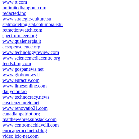
www.rt.com
unlimitedhangout.com
redacted.inc
www.strategic-culture.su
statmodeling.stat.columbia.edu
retractionwatch.com
spectrum.ieee.org
www.qualenergia.it
acsopenscience.org
www.technologyreview.com
www.sciencemediacentre.org
feeds.bmj.com
www.gospanews.net
www.globonews.it
www.euractiv.com
www.limesonline.com
dailyclout.io
www.technocracy.news
coscienzeinrete.net
www.renovatio21.com
canadianpatriot.org
matthewehret.substack.com
www.centromachiavelli.com
enricaperucchietti.blog
video.icic-net.com