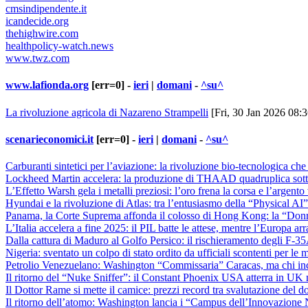
cmsindipendente.it
icandecide.org
thehighwire.com
healthpolicy-watch.news
www.twz.com
www.lafionda.org
[err=0] -
ieri
|
domani
-
^su^
La rivoluzione agricola di Nazareno Strampelli
[Fri, 30 Jan 2026 08:
scenarieconomici.it
[err=0] -
ieri
|
domani
-
^su^
Carburanti sintetici per l’aviazione: la rivoluzione bio-tecnologica che
Lockheed Martin accelera: la produzione di THAAD quadruplica sotto
L’Effetto Warsh gela i metalli preziosi: l’oro frena la corsa e l’argent
Hyundai e la rivoluzione di Atlas: tra l’entusiasmo della “Physical AI” 
Panama, la Corte Suprema affonda il colosso di Hong Kong: la “Donr
L’Italia accelera a fine 2025: il PIL batte le attese, mentre l’Europa 
Dalla cattura di Maduro al Golfo Persico: il rischieramento degli F-35A
Nigeria: sventato un colpo di stato ordito da ufficiali scontenti per le
Petrolio Venezuelano: Washington “Commissaria” Caracas, ma chi in
Il ritorno del “Nuke Sniffer”: il Constant Phoenix USA atterra in UK m
Il Dottor Rame si mette il camice: prezzi record tra svalutazione del d
Il ritorno dell’atomo: Washington lancia i “Campus dell’Innovazione N