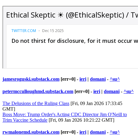
jamesroguski.substack.com
[err=0] -
ieri
|
domani
-
^su^
petermcculloughmd.substack.com
[err=0] -
ieri
|
domani
-
^su^
The Delusions of the Ruling Class
[Fri, 09 Jan 2026 17:33:45
GMT]
Boss Move: Trump Order's Acting CDC Director Jim O'Neill to
Trim Vaccine Schedule
[Fri, 09 Jan 2026 10:21:22 GMT]
rwmalonemd.substack.com
[err=0] -
ieri
|
domani
-
^su^