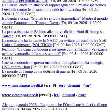
all'insegna dei profitti azionari
[Fri, 09 Jan 2026 11:30:00 GMT]
La Russia lancia un attacco di rappresaglia con il missile ipersonico
Oreshnik contro le infrastrutture critiche in Ucraina
[Fri, 09 Jan
2026 11:30:00 GMT]
Epidemia a Gaza: “Sfollati tra rifiuti e immondizia” Mentre il mondo
attende l’annuncio di Trump a Davos
[Fri, 09 Jan 2026 11:30:00
GMT]
La prima risposta di Pechino alle nuove dichiarazioni di Trump su
Taiwan
[Fri, 09 Jan 2026 10:00:00 GMT]
La mossa che ha in mente la NATO per evitare un conflitto tra Stati
Uniti e Danimarca (POLITICO)
[Fri, 09 Jan 2026 10:00:00 GMT]
Pechino: "La Cina continuerà a sostenere con fermezza il Venezuela
nella salvaguardia della sua sovranità"
[Fri, 09 Jan 2026 10:00:00
GMT]
Guerra economica e guerra mediatica: i due pilastri della strategia
USA contro l’Iran
[Fri, 09 Jan 2026 06:00:00 GMT]
La morale di Trump come dottrina di guerra
[Fri, 09 Jan 2026
06:00:00 GMT]
www.martinapastorelli.it
[err=0] -
ieri
|
domani
-
^su^
www.vietatoparlare.it
[err=0] -
ieri
|
domani
-
^su^
Aleppo, gennaio 2026 – La guerra che l’Occidente ha deciso di non
vedere
[Fri, 09 Jan 2026 17:23:51 +0000]