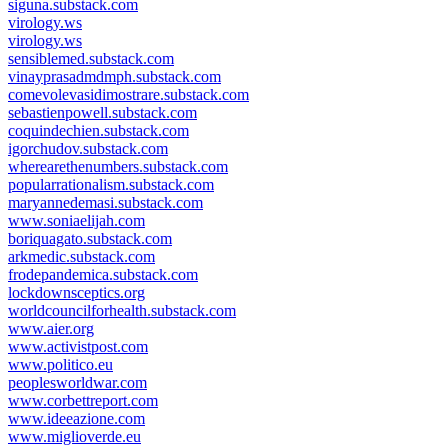
siguna.substack.com
virology.ws
virology.ws
sensiblemed.substack.com
vinayprasadmdmph.substack.com
comevolevasidimostrare.substack.com
sebastienpowell.substack.com
coquindechien.substack.com
igorchudov.substack.com
wherearethenumbers.substack.com
popularrationalism.substack.com
maryannedemasi.substack.com
www.soniaelijah.com
boriquagato.substack.com
arkmedic.substack.com
frodepandemica.substack.com
lockdownsceptics.org
worldcouncilforhealth.substack.com
www.aier.org
www.activistpost.com
www.politico.eu
peoplesworldwar.com
www.corbettreport.com
www.ideeazione.com
www.miglioverde.eu