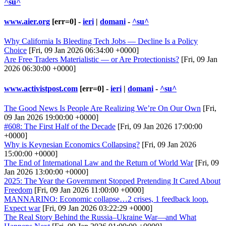
^su^
www.aier.org
[err=0] -
ieri
|
domani
-
^su^
Why California Is Bleeding Tech Jobs — Decline Is a Policy
Choice
[Fri, 09 Jan 2026 06:34:00 +0000]
Are Free Traders Materialistic — or Are Protectionists?
[Fri, 09 Jan
2026 06:30:00 +0000]
www.activistpost.com
[err=0] -
ieri
|
domani
-
^su^
The Good News Is People Are Realizing We’re On Our Own
[Fri,
09 Jan 2026 19:00:00 +0000]
#608: The First Half of the Decade
[Fri, 09 Jan 2026 17:00:00
+0000]
Why is Keynesian Economics Collapsing?
[Fri, 09 Jan 2026
15:00:00 +0000]
The End of International Law and the Return of World War
[Fri, 09
Jan 2026 13:00:00 +0000]
2025: The Year the Government Stopped Pretending It Cared About
Freedom
[Fri, 09 Jan 2026 11:00:00 +0000]
MANNARINO: Economic collapse…2 crises, 1 feedback loop.
Expect war
[Fri, 09 Jan 2026 03:22:29 +0000]
The Real Story Behind the Russia–Ukraine War—and What