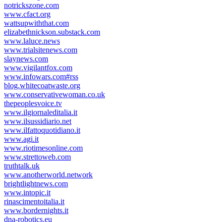
notrickszone.com
www.cfact.org
wattsupwiththat.com
elizabethnickson.substack.com
www.laluce.news
www.trialsitenews.com
slaynews.com
www.vigilantfox.com
www.infowars.com#rss
blog.whitecoatwaste.org
www.conservativewoman.co.uk
thepeoplesvoice.tv
www.ilgiornaleditalia.it
www.ilsussidiario.net
www.ilfattoquotidiano.it
www.agi.it
www.riotimesonline.com
www.strettoweb.com
truthtalk.uk
www.anotherworld.network
brightlightnews.com
www.intopic.it
rinascimentoitalia.it
www.bordernights.it
dna-robotics.eu