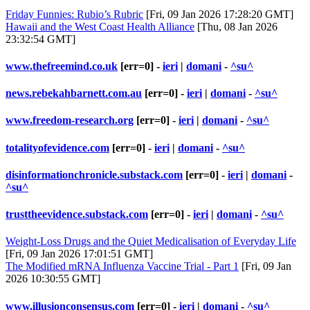
Friday Funnies: Rubio’s Rubric
[Fri, 09 Jan 2026 17:28:20 GMT]
Hawaii and the West Coast Health Alliance
[Thu, 08 Jan 2026
23:32:54 GMT]
www.thefreemind.co.uk
[err=0] -
ieri
|
domani
-
^su^
news.rebekahbarnett.com.au
[err=0] -
ieri
|
domani
-
^su^
www.freedom-research.org
[err=0] -
ieri
|
domani
-
^su^
totalityofevidence.com
[err=0] -
ieri
|
domani
-
^su^
disinformationchronicle.substack.com
[err=0] -
ieri
|
domani
-
^su^
trusttheevidence.substack.com
[err=0] -
ieri
|
domani
-
^su^
Weight-Loss Drugs and the Quiet Medicalisation of Everyday Life
[Fri, 09 Jan 2026 17:01:51 GMT]
The Modified mRNA Influenza Vaccine Trial - Part 1
[Fri, 09 Jan
2026 10:30:55 GMT]
www.illusionconsensus.com
[err=0] -
ieri
|
domani
-
^su^