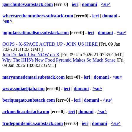
igorchudov.substack.com
[err=0] -
ieri
|
domani
-
^su^
wherearethenumbers.substack.com
[err=0] -
ieri
|
domani
-
^su^
popularrationalism.substack.com
[err=0] -
ieri
|
domani
-
^su^
OOPS - X-SPACE ACTED UP - JOIN US HERE
[Fri, 09 Jan
2026 21:31:02 GMT]
Join Dr. Jack Live NOW on X
[Fri, 09 Jan 2026 21:07:35 GMT]
Why The HHS's New Food Pyramid Makes So Much Sense
[Fri,
09 Jan 2026 13:08:32 GMT]
maryannedemasi.substack.com
[err=0] -
ieri
|
domani
-
^su^
www.soniaelijah.com
[err=0] -
ieri
|
domani
-
^su^
boriquagato.substack.com
[err=0] -
ieri
|
domani
-
^su^
arkmedic.substack.com
[err=0] -
ieri
|
domani
-
^su^
frodepandemica.substack.com
[err=0] -
ieri
|
domani
-
^su^