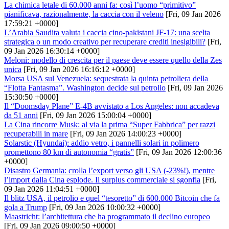
La chimica letale di 60.000 anni fa: così l’uomo “primitivo”
pianificava, razionalmente, la caccia con il veleno
[Fri, 09 Jan 2026
17:59:21 +0000]
L’Arabia Saudita valuta i caccia cino-pakistani JF-17: una scelta
strategica o un modo creativo per recuperare crediti inesigibili?
[Fri,
09 Jan 2026 16:30:14 +0000]
Meloni: modello di crescita per il paese deve essere quello della Zes
unica
[Fri, 09 Jan 2026 16:16:12 +0000]
Morsa USA sul Venezuela: sequestrata la quinta petroliera della
“Flotta Fantasma”. Washington decide sul petrolio
[Fri, 09 Jan 2026
15:30:50 +0000]
Il “Doomsday Plane” E-4B avvistato a Los Angeles: non accadeva
da 51 anni
[Fri, 09 Jan 2026 15:00:04 +0000]
La Cina rincorre Musk: al via la prima “Super Fabbrica” per razzi
recuperabili in mare
[Fri, 09 Jan 2026 14:00:23 +0000]
Solarstic (Hyundai): addio vetro, i pannelli solari in polimero
promettono 80 km di autonomia “gratis”
[Fri, 09 Jan 2026 12:00:36
+0000]
Disastro Germania: crolla l’export verso gli USA (-23%!), mentre
l’import dalla Cina esplode. Il surplus commerciale si sgonfia
[Fri,
09 Jan 2026 11:04:51 +0000]
Il blitz USA, il petrolio e quel “tesoretto” di 600.000 Bitcoin che fa
gola a Trump
[Fri, 09 Jan 2026 10:00:32 +0000]
Maastricht: l’architettura che ha programmato il declino europeo
[Fri, 09 Jan 2026 09:00:50 +0000]