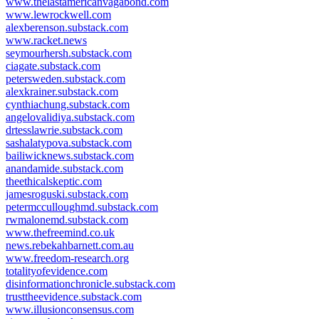
www.thelastamericanvagabond.com
www.lewrockwell.com
alexberenson.substack.com
www.racket.news
seymourhersh.substack.com
ciagate.substack.com
petersweden.substack.com
alexkrainer.substack.com
cynthiachung.substack.com
angelovalidiya.substack.com
drtesslawrie.substack.com
sashalatypova.substack.com
bailiwicknews.substack.com
anandamide.substack.com
theethicalskeptic.com
jamesroguski.substack.com
petermcculloughmd.substack.com
rwmalonemd.substack.com
www.thefreemind.co.uk
news.rebekahbarnett.com.au
www.freedom-research.org
totalityofevidence.com
disinformationchronicle.substack.com
trusttheevidence.substack.com
www.illusionconsensus.com