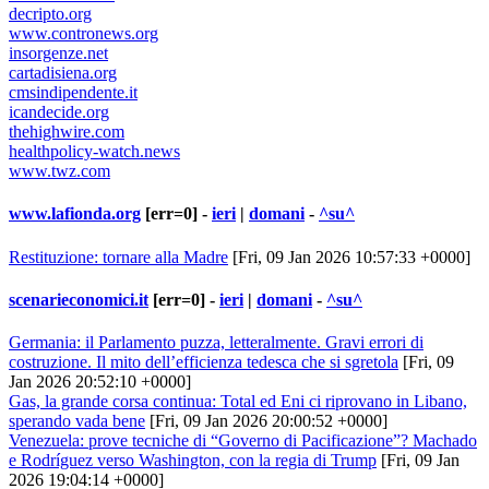
decripto.org
www.contronews.org
insorgenze.net
cartadisiena.org
cmsindipendente.it
icandecide.org
thehighwire.com
healthpolicy-watch.news
www.twz.com
www.lafionda.org
[err=0] -
ieri
|
domani
-
^su^
Restituzione: tornare alla Madre
[Fri, 09 Jan 2026 10:57:33 +0000]
scenarieconomici.it
[err=0] -
ieri
|
domani
-
^su^
Germania: il Parlamento puzza, letteralmente. Gravi errori di
costruzione. Il mito dell’efficienza tedesca che si sgretola
[Fri, 09
Jan 2026 20:52:10 +0000]
Gas, la grande corsa continua: Total ed Eni ci riprovano in Libano,
sperando vada bene
[Fri, 09 Jan 2026 20:00:52 +0000]
Venezuela: prove tecniche di “Governo di Pacificazione”? Machado
e Rodríguez verso Washington, con la regia di Trump
[Fri, 09 Jan
2026 19:04:14 +0000]