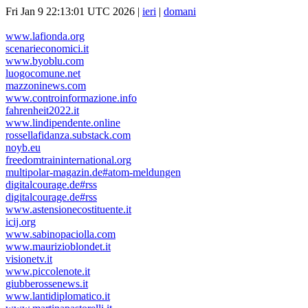
Fri Jan 9 22:13:01 UTC 2026 |
ieri
|
domani
www.lafionda.org
scenarieconomici.it
www.byoblu.com
luogocomune.net
mazzoninews.com
www.controinformazione.info
fahrenheit2022.it
www.lindipendente.online
rossellafidanza.substack.com
noyb.eu
freedomtraininternational.org
multipolar-magazin.de#atom-meldungen
digitalcourage.de#rss
digitalcourage.de#rss
www.astensionecostituente.it
icij.org
www.sabinopaciolla.com
www.maurizioblondet.it
visionetv.it
www.piccolenote.it
giubberossenews.it
www.lantidiplomatico.it