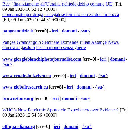
Bce: ‘finanziamento all’Ucraina richiede debito comune UE’
[Fri,
09 Jan 2026 16:52:12 +0000]
Condannato per droga, senegalese fermato con 32 dosi in bocca
[Fri, 09 Jan 2026 16:44:31 +0000]
pangeanotizie.it
[err=0] -
ieri
|
domani
-
^su^
Pangea Grandangolo
Seminare Domande
Julian Assange
News
Guerra ai gasdotti
Per un mondo senza guerre
www.giorgiobianchiphotojournalist.com
[err=0] -
ieri
|
domani
-
^su^
www.renate-holzeisen.eu
[err=0] -
ieri
|
domani
-
^su^
www.globalresearch.ca
[err=8] -
ieri
|
domani
-
^su^
brownstone.org
[err=0] -
ieri
|
domani
-
^su^
WHO’s New Pandemic Approach: Expediency over Evidence?
[Fri,
09 Jan 2026 12:54:56 +0000]
off-guardian.org
[err=0] -
ieri
|
domani
-
^su^