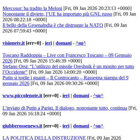
Mercosur: ha tradito la Meloni
[Fri, 09 Jan 2026 20:23:13 +0000]
Nonostante il divieto, l’UE ha importato più GNL russo
[Fri, 09 Jan
2026 08:22:18 +0000]
Il bello della Groenalndia è che distrugge la NATO
[Fri, 09 Jan
2026 07:59:43 +0000]
visionetv.it
[err=0] -
ieri
|
domani
-
^su^
Toscano Raddoppia – Live con Francesco Toscano – 09 Gennaio
2026
[Fri, 09 Jan 2026 15:46:39 +0000]
Stefano Orsi: “L’utilizzo del missile Oreshnik è un monito per tutto
l’Occidente”
[Fri, 09 Jan 2026 14:00:20 +0000]
Putin si toglie i guanti – Il Controcanto – Rassegna stampa del 9
gennaio 2026
[Fri, 09 Jan 2026 09:30:26 +0000]
www.piccolenote.it
[err=0] -
ieri
|
domani
-
^su^
L'inviato di Putin a Parigi. Il dialogo, nonostante tutto, continua
[Fri,
09 Jan 2026 16:18:24 +0000]
giubberossenews.it
[err=0] -
ieri
|
domani
-
^su^
LA POLITICA DELLA DISTRUZIONE
[Fri, 09 Jan 2026