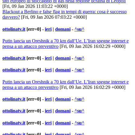
sito europeo di stoccaggio di gas nella regione ucraina di Leopoli
[Fri, 09 Jan 2026 11:03:22 +0000]
Blackout a Berlino e false flag in tempi di guerra: cosa è successo
davvero?
[Fri, 09 Jan 2026 07:03:22 +0000]
ottolinatv.it
[err=0] -
ieri
|
domani
-
^su^
Putin lancia un Oreshnik a 70 km dall’Ue. L’Iran spegne internet e
pensa a un attacco preventivo
[Fri, 09 Jan 2026 16:02:29 +0000]
ottolinatv.it
[err=0] -
ieri
|
domani
-
^su^
ottolinatv.it
[err=0] -
ieri
|
domani
-
^su^
Putin lancia un Oreshnik a 70 km dall’Ue. L’Iran spegne internet e
pensa a un attacco preventivo
[Fri, 09 Jan 2026 16:02:29 +0000]
ottolinatv.it
[err=0] -
ieri
|
domani
-
^su^
ottolinatv.it
[err=0] -
ieri
|
domani
-
^su^
ottolinatv.it
[err=0] -
ieri
|
domani
-
^su^
ottolinatv.it
[err=0] -
ieri
|
domani
-
^su^