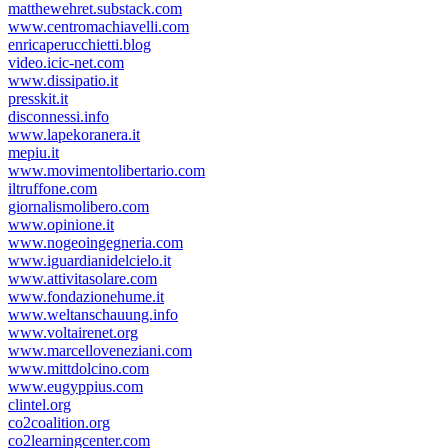
matthewehret.substack.com
www.centromachiavelli.com
enricaperucchietti.blog
video.icic-net.com
www.dissipatio.it
presskit.it
disconnessi.info
www.lapekoranera.it
mepiu.it
www.movimentolibertario.com
iltruffone.com
giornalismolibero.com
www.opinione.it
www.nogeoingegneria.com
www.iguardianidelcielo.it
www.attivitasolare.com
www.fondazionehume.it
www.weltanschauung.info
www.voltairenet.org
www.marcelloveneziani.com
www.mittdolcino.com
www.eugyppius.com
clintel.org
co2coalition.org
co2learningcenter.com