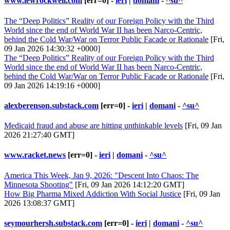
www.lewrockwell.com
[err=0] -
ieri
|
domani
-
^su^
The “Deep Politics” Reality of our Foreign Policy with the Third
World since the end of World War II has been Narco-Centric,
behind the Cold War/War on Terror Public Facade or Rationale
[Fri,
09 Jan 2026 14:30:32 +0000]
The “Deep Politics” Reality of our Foreign Policy with the Third
World since the end of World War II has been Narco-Centric,
behind the Cold War/War on Terror Public Facade or Rationale
[Fri,
09 Jan 2026 14:19:16 +0000]
alexberenson.substack.com
[err=0] -
ieri
|
domani
-
^su^
Medicaid fraud and abuse are hitting unthinkable levels
[Fri, 09 Jan
2026 21:27:40 GMT]
www.racket.news
[err=0] -
ieri
|
domani
-
^su^
America This Week, Jan 9, 2026: "Descent Into Chaos: The
Minnesota Shooting"
[Fri, 09 Jan 2026 14:12:20 GMT]
How Big Pharma Mixed Addiction With Social Justice
[Fri, 09 Jan
2026 13:08:37 GMT]
seymourhersh.substack.com
[err=0] -
ieri
|
domani
-
^su^