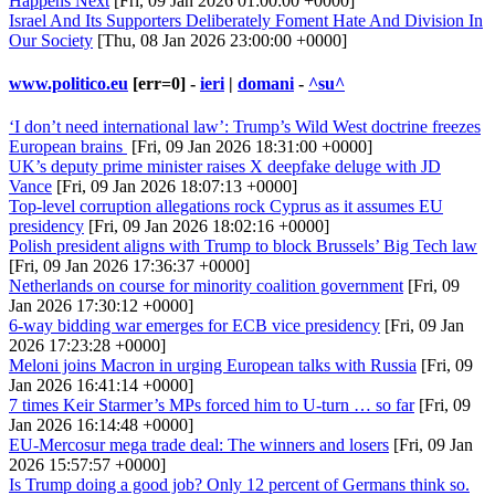
Happens Next
[Fri, 09 Jan 2026 01:00:00 +0000]
Israel And Its Supporters Deliberately Foment Hate And Division In
Our Society
[Thu, 08 Jan 2026 23:00:00 +0000]
www.politico.eu
[err=0] -
ieri
|
domani
-
^su^
‘I don’t need international law’: Trump’s Wild West doctrine freezes
European brains
[Fri, 09 Jan 2026 18:31:00 +0000]
UK’s deputy prime minister raises X deepfake deluge with JD
Vance
[Fri, 09 Jan 2026 18:07:13 +0000]
Top-level corruption allegations rock Cyprus as it assumes EU
presidency
[Fri, 09 Jan 2026 18:02:16 +0000]
Polish president aligns with Trump to block Brussels’ Big Tech law
[Fri, 09 Jan 2026 17:36:37 +0000]
Netherlands on course for minority coalition government
[Fri, 09
Jan 2026 17:30:12 +0000]
6-way bidding war emerges for ECB vice presidency
[Fri, 09 Jan
2026 17:23:28 +0000]
Meloni joins Macron in urging European talks with Russia
[Fri, 09
Jan 2026 16:41:14 +0000]
7 times Keir Starmer’s MPs forced him to U-turn … so far
[Fri, 09
Jan 2026 16:14:48 +0000]
EU-Mercosur mega trade deal: The winners and losers
[Fri, 09 Jan
2026 15:57:57 +0000]
Is Trump doing a good job? Only 12 percent of Germans think so.