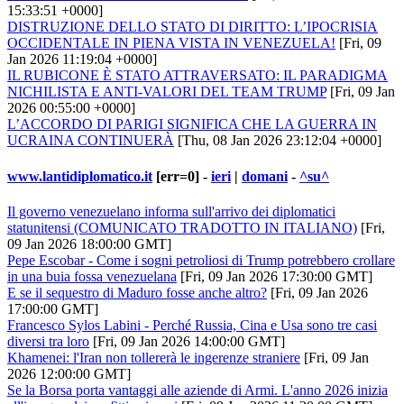
15:33:51 +0000]
DISTRUZIONE DELLO STATO DI DIRITTO: L’IPOCRISIA
OCCIDENTALE IN PIENA VISTA IN VENEZUELA!
[Fri, 09
Jan 2026 11:19:04 +0000]
IL RUBICONE È STATO ATTRAVERSATO: IL PARADIGMA
NICHILISTA E ANTI-VALORI DEL TEAM TRUMP
[Fri, 09 Jan
2026 00:55:00 +0000]
L’ACCORDO DI PARIGI SIGNIFICA CHE LA GUERRA IN
UCRAINA CONTINUERÀ
[Thu, 08 Jan 2026 23:12:04 +0000]
www.lantidiplomatico.it
[err=0] -
ieri
|
domani
-
^su^
Il governo venezuelano informa sull'arrivo dei diplomatici
statunitensi (COMUNICATO TRADOTTO IN ITALIANO)
[Fri,
09 Jan 2026 18:00:00 GMT]
Pepe Escobar - Come i sogni petroliosi di Trump potrebbero crollare
in una buia fossa venezuelana
[Fri, 09 Jan 2026 17:30:00 GMT]
E se il sequestro di Maduro fosse anche altro?
[Fri, 09 Jan 2026
17:00:00 GMT]
Francesco Sylos Labini - Perché Russia, Cina e Usa sono tre casi
diversi tra loro
[Fri, 09 Jan 2026 14:00:00 GMT]
Khamenei: l'Iran non tollererà le ingerenze straniere
[Fri, 09 Jan
2026 12:00:00 GMT]
Se la Borsa porta vantaggi alle aziende di Armi. L'anno 2026 inizia