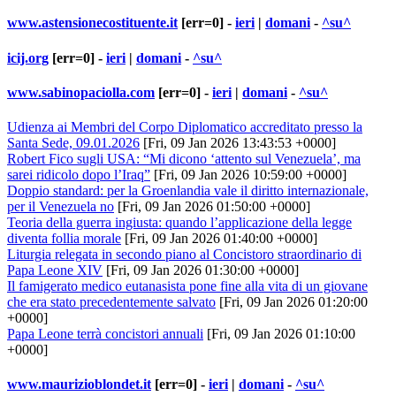
www.astensionecostituente.it
[err=0] -
ieri
|
domani
-
^su^
icij.org
[err=0] -
ieri
|
domani
-
^su^
www.sabinopaciolla.com
[err=0] -
ieri
|
domani
-
^su^
Udienza ai Membri del Corpo Diplomatico accreditato presso la
Santa Sede, 09.01.2026
[Fri, 09 Jan 2026 13:43:53 +0000]
Robert Fico sugli USA: “Mi dicono ‘attento sul Venezuela’, ma
sarei ridicolo dopo l’Iraq”
[Fri, 09 Jan 2026 10:59:00 +0000]
Doppio standard: per la Groenlandia vale il diritto internazionale,
per il Venezuela no
[Fri, 09 Jan 2026 01:50:00 +0000]
Teoria della guerra ingiusta: quando l’applicazione della legge
diventa follia morale
[Fri, 09 Jan 2026 01:40:00 +0000]
Liturgia relegata in secondo piano al Concistoro straordinario di
Papa Leone XIV
[Fri, 09 Jan 2026 01:30:00 +0000]
Il famigerato medico eutanasista pone fine alla vita di un giovane
che era stato precedentemente salvato
[Fri, 09 Jan 2026 01:20:00
+0000]
Papa Leone terrà concistori annuali
[Fri, 09 Jan 2026 01:10:00
+0000]
www.maurizioblondet.it
[err=0] -
ieri
|
domani
-
^su^