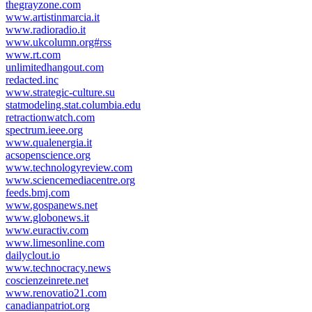
thegrayzone.com
www.artistinmarcia.it
www.radioradio.it
www.ukcolumn.org#rss
www.rt.com
unlimitedhangout.com
redacted.inc
www.strategic-culture.su
statmodeling.stat.columbia.edu
retractionwatch.com
spectrum.ieee.org
www.qualenergia.it
acsopenscience.org
www.technologyreview.com
www.sciencemediacentre.org
feeds.bmj.com
www.gospanews.net
www.globonews.it
www.euractiv.com
www.limesonline.com
dailyclout.io
www.technocracy.news
coscienzeinrete.net
www.renovatio21.com
canadianpatriot.org