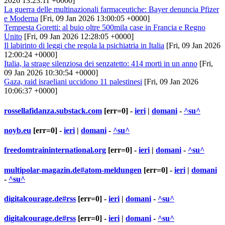
2026 13:23:11 +0000]
La guerra delle multinazionali farmaceutiche: Bayer denuncia Pfizer
e Moderna
[Fri, 09 Jan 2026 13:00:05 +0000]
Tempesta Goretti: al buio oltre 500mila case in Francia e Regno
Unito
[Fri, 09 Jan 2026 12:28:05 +0000]
Il labirinto di leggi che regola la psichiatria in Italia
[Fri, 09 Jan 2026
12:00:24 +0000]
Italia, la strage silenziosa dei senzatetto: 414 morti in un anno
[Fri,
09 Jan 2026 10:30:54 +0000]
Gaza, raid israeliani uccidono 11 palestinesi
[Fri, 09 Jan 2026
10:06:37 +0000]
rossellafidanza.substack.com
[err=0] -
ieri
|
domani
-
^su^
noyb.eu
[err=0] -
ieri
|
domani
-
^su^
freedomtraininternational.org
[err=0] -
ieri
|
domani
-
^su^
multipolar-magazin.de#atom-meldungen
[err=0] -
ieri
|
domani
-
^su^
digitalcourage.de#rss
[err=0] -
ieri
|
domani
-
^su^
digitalcourage.de#rss
[err=0] -
ieri
|
domani
-
^su^