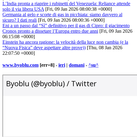
L’India pronta a riaprire i rubinetti del Venezuela: Reliance attende
solo il via libera USA
[Fri, 09 Jan 2026 08:00:38 +0000]
Germania al gelo e scorte di gas in picchiata: siamo davvero al
sicuro? I dati reali
[Fri, 09 Jan 2026 08:00:36 +0000]
Eni a un passo dal “Sì” definitivo per il gas di Cipro: il giacimento
Cronos pronto a dissetare l’Europa entro due anni
[Fri, 09 Jan 2026
06:15:08 +0000]
Einstein ha ancora ragione: la velocità della luce non cambia (e la
“Nuova Fisica” deve aspettare altre prove))
[Thu, 08 Jan 2026
22:07:50 +0000]
www.byoblu.com
[err=8] -
ieri
|
domani
-
^su^