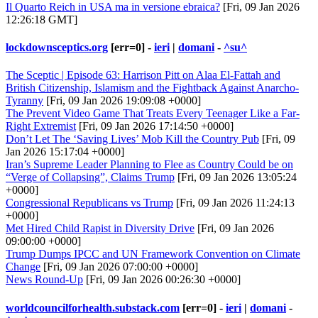
Il Quarto Reich in USA ma in versione ebraica?
[Fri, 09 Jan 2026
12:26:18 GMT]
lockdownsceptics.org
[err=0] -
ieri
|
domani
-
^su^
The Sceptic | Episode 63: Harrison Pitt on Alaa El-Fattah and
British Citizenship, Islamism and the Fightback Against Anarcho-
Tyranny
[Fri, 09 Jan 2026 19:09:08 +0000]
The Prevent Video Game That Treats Every Teenager Like a Far-
Right Extremist
[Fri, 09 Jan 2026 17:14:50 +0000]
Don’t Let The ‘Saving Lives’ Mob Kill the Country Pub
[Fri, 09
Jan 2026 15:17:04 +0000]
Iran’s Supreme Leader Planning to Flee as Country Could be on
“Verge of Collapsing”, Claims Trump
[Fri, 09 Jan 2026 13:05:24
+0000]
Congressional Republicans vs Trump
[Fri, 09 Jan 2026 11:24:13
+0000]
Met Hired Child Rapist in Diversity Drive
[Fri, 09 Jan 2026
09:00:00 +0000]
Trump Dumps IPCC and UN Framework Convention on Climate
Change
[Fri, 09 Jan 2026 07:00:00 +0000]
News Round-Up
[Fri, 09 Jan 2026 00:26:30 +0000]
worldcouncilforhealth.substack.com
[err=0] -
ieri
|
domani
-