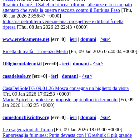
Ibrahim Traoré, il Sahel in trincea: riforme, alleanze e lo scampato
attentato che svela la guerra nascosta contro il Burkina Faso
[Thu,
08 Jan 2026 23:56:47 +0000]
Industria petrolifera venezuelana: prospettive e difficoltà della
ripresa
[Thu, 08 Jan 2026 23:22:43 +0000]
www.ereticamente.net
[err=0] -
ieri
|
domani
-
^su^
Ricetta di realtà – Lorenzo Merlo
[Fri, 09 Jan 2026 05:40:04 +0000]
100giornidaleoni.it
[err=0] -
ieri
|
domani
-
^su^
casadelsole.tv
[err=0] -
ieri
|
domani
-
^su^
CasaDelSoleTG 09.01.26 Mosca consegna un biglietto da visita
[Fri, 09 Jan 2026 17:02:53 +0000]
Mario Apicella: proteste e proposte, agricoltori in fermento
[Fri, 09
Jan 2026 11:02:25 +0000]
comedonchisciotte.org
[err=0] -
ieri
|
domani
-
^su^
Le esagerazioni di Trump
[Fri, 09 Jan 2026 18:03:00 +0000]
Rappresaglia fulminea: Putin devasta con l’Oreshnik il più grande