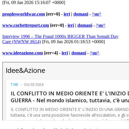
[Fri, 09 Jan 2026 15:16:07 +0000]
peoplesworldwar.com
[err=0] -
ieri
|
domani
-
^su^
www.corbettreport.com
[err=0] -
ieri
|
domani
-
^su^
Interview 1996 – The Fraud 1000x BIGGER Than Somali Day
Care (NWNW #614)
[Fri, 09 Jan 2026 01:18:53 +0000]
www.ideeazione.com
[err=4] -
ieri
|
domani
-
^su^