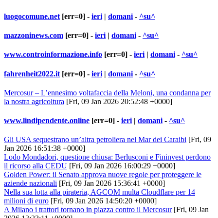
luogocomune.net
[err=0] -
ieri
|
domani
-
^su^
mazzoninews.com
[err=0] -
ieri
|
domani
-
^su^
www.controinformazione.info
[err=0] -
ieri
|
domani
-
^su^
fahrenheit2022.it
[err=0] -
ieri
|
domani
-
^su^
Mercosur – L’ennesimo voltafaccia della Meloni, una condanna per
la nostra agricoltura
[Fri, 09 Jan 2026 20:52:48 +0000]
www.lindipendente.online
[err=0] -
ieri
|
domani
-
^su^
Gli USA sequestrano un’altra petroliera nel Mar dei Caraibi
[Fri, 09
Jan 2026 16:51:38 +0000]
Lodo Mondadori, questione chiusa: Berlusconi e Fininvest perdono
il ricorso alla CEDU
[Fri, 09 Jan 2026 16:00:29 +0000]
Golden Power: il Senato approva nuove regole per proteggere le
aziende nazionali
[Fri, 09 Jan 2026 15:36:41 +0000]
Nella sua lotta alla pirateria, AGCOM multa Cloudflare per 14
milioni di euro
[Fri, 09 Jan 2026 14:50:20 +0000]
A Milano i trattori tornano in piazza contro il Mercosur
[Fri, 09 Jan