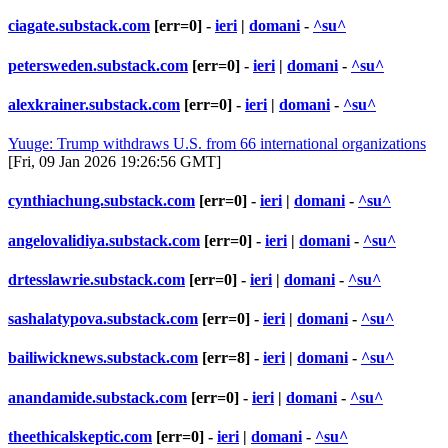
ciagate.substack.com
[err=0] -
ieri
|
domani
-
^su^
petersweden.substack.com
[err=0] -
ieri
|
domani
-
^su^
alexkrainer.substack.com
[err=0] -
ieri
|
domani
-
^su^
Yuuge: Trump withdraws U.S. from 66 international organizations
[Fri, 09 Jan 2026 19:26:56 GMT]
cynthiachung.substack.com
[err=0] -
ieri
|
domani
-
^su^
angelovalidiya.substack.com
[err=0] -
ieri
|
domani
-
^su^
drtesslawrie.substack.com
[err=0] -
ieri
|
domani
-
^su^
sashalatypova.substack.com
[err=0] -
ieri
|
domani
-
^su^
bailiwicknews.substack.com
[err=8] -
ieri
|
domani
-
^su^
anandamide.substack.com
[err=0] -
ieri
|
domani
-
^su^
theethicalskeptic.com
[err=0] -
ieri
|
domani
-
^su^