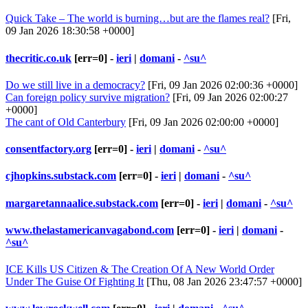
Quick Take – The world is burning…but are the flames real?
[Fri,
09 Jan 2026 18:30:58 +0000]
thecritic.co.uk
[err=0] -
ieri
|
domani
-
^su^
Do we still live in a democracy?
[Fri, 09 Jan 2026 02:00:36 +0000]
Can foreign policy survive migration?
[Fri, 09 Jan 2026 02:00:27
+0000]
The cant of Old Canterbury
[Fri, 09 Jan 2026 02:00:00 +0000]
consentfactory.org
[err=0] -
ieri
|
domani
-
^su^
cjhopkins.substack.com
[err=0] -
ieri
|
domani
-
^su^
margaretannaalice.substack.com
[err=0] -
ieri
|
domani
-
^su^
www.thelastamericanvagabond.com
[err=0] -
ieri
|
domani
-
^su^
ICE Kills US Citizen & The Creation Of A New World Order
Under The Guise Of Fighting It
[Thu, 08 Jan 2026 23:47:57 +0000]