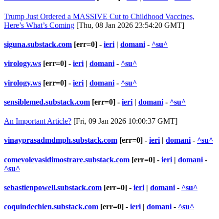
Trump Just Ordered a MASSIVE Cut to Childhood Vaccines,
Here’s What’s Coming
[Thu, 08 Jan 2026 23:54:20 GMT]
siguna.substack.com
[err=0] -
ieri
|
domani
-
^su^
virology.ws
[err=0] -
ieri
|
domani
-
^su^
virology.ws
[err=0] -
ieri
|
domani
-
^su^
sensiblemed.substack.com
[err=0] -
ieri
|
domani
-
^su^
An Important Article?
[Fri, 09 Jan 2026 10:00:37 GMT]
vinayprasadmdmph.substack.com
[err=0] -
ieri
|
domani
-
^su^
comevolevasidimostrare.substack.com
[err=0] -
ieri
|
domani
-
^su^
sebastienpowell.substack.com
[err=0] -
ieri
|
domani
-
^su^
coquindechien.substack.com
[err=0] -
ieri
|
domani
-
^su^