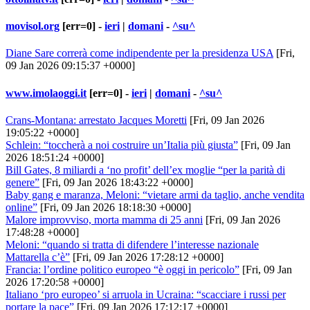
movisol.org
[err=0] -
ieri
|
domani
-
^su^
Diane Sare correrà come indipendente per la presidenza USA
[Fri,
09 Jan 2026 09:15:37 +0000]
www.imolaoggi.it
[err=0] -
ieri
|
domani
-
^su^
Crans-Montana: arrestato Jacques Moretti
[Fri, 09 Jan 2026
19:05:22 +0000]
Schlein: “toccherà a noi costruire un’Italia più giusta”
[Fri, 09 Jan
2026 18:51:24 +0000]
Bill Gates, 8 miliardi a ‘no profit’ dell’ex moglie “per la parità di
genere”
[Fri, 09 Jan 2026 18:43:22 +0000]
Baby gang e maranza, Meloni: “vietare armi da taglio, anche vendita
online”
[Fri, 09 Jan 2026 18:18:30 +0000]
Malore improvviso, morta mamma di 25 anni
[Fri, 09 Jan 2026
17:48:28 +0000]
Meloni: “quando si tratta di difendere l’interesse nazionale
Mattarella c’è”
[Fri, 09 Jan 2026 17:28:12 +0000]
Francia: l’ordine politico europeo “è oggi in pericolo”
[Fri, 09 Jan
2026 17:20:58 +0000]
Italiano ‘pro europeo’ si arruola in Ucraina: “scacciare i russi per
portare la pace”
[Fri, 09 Jan 2026 17:12:17 +0000]