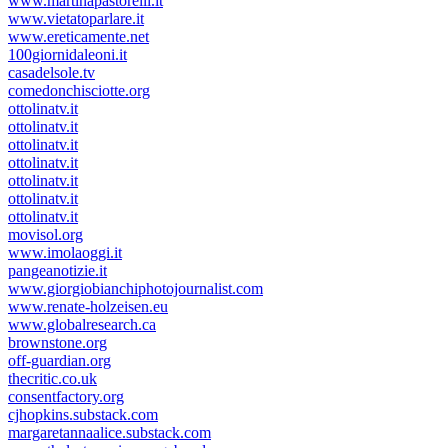
www.martinapastorelli.it
www.vietatoparlare.it
www.ereticamente.net
100giornidaleoni.it
casadelsole.tv
comedonchisciotte.org
ottolinatv.it
ottolinatv.it
ottolinatv.it
ottolinatv.it
ottolinatv.it
ottolinatv.it
ottolinatv.it
movisol.org
www.imolaoggi.it
pangeanotizie.it
www.giorgiobianchiphotojournalist.com
www.renate-holzeisen.eu
www.globalresearch.ca
brownstone.org
off-guardian.org
thecritic.co.uk
consentfactory.org
cjhopkins.substack.com
margaretannaalice.substack.com