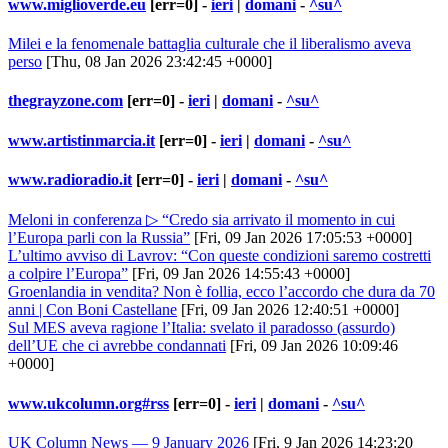
www.miglioverde.eu
[err=0] -
ieri
|
domani
-
^su^
Milei e la fenomenale battaglia culturale che il liberalismo aveva
perso
[Thu, 08 Jan 2026 23:42:45 +0000]
thegrayzone.com
[err=0] -
ieri
|
domani
-
^su^
www.artistinmarcia.it
[err=0] -
ieri
|
domani
-
^su^
www.radioradio.it
[err=0] -
ieri
|
domani
-
^su^
Meloni in conferenza ▷ “Credo sia arrivato il momento in cui
l’Europa parli con la Russia”
[Fri, 09 Jan 2026 17:05:53 +0000]
L’ultimo avviso di Lavrov: “Con queste condizioni saremo costretti
a colpire l’Europa”
[Fri, 09 Jan 2026 14:55:43 +0000]
Groenlandia in vendita? Non è follia, ecco l’accordo che dura da 70
anni | Con Boni Castellane
[Fri, 09 Jan 2026 12:40:51 +0000]
Sul MES aveva ragione l’Italia: svelato il paradosso (assurdo)
dell’UE che ci avrebbe condannati
[Fri, 09 Jan 2026 10:09:46
+0000]
www.ukcolumn.org#rss
[err=0] -
ieri
|
domani
-
^su^
UK Column News — 9 January 2026
[Fri, 9 Jan 2026 14:23:20