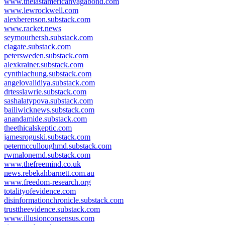
www.thelastamericanvagabond.com
www.lewrockwell.com
alexberenson.substack.com
www.racket.news
seymourhersh.substack.com
ciagate.substack.com
petersweden.substack.com
alexkrainer.substack.com
cynthiachung.substack.com
angelovalidiya.substack.com
drtesslawrie.substack.com
sashalatypova.substack.com
bailiwicknews.substack.com
anandamide.substack.com
theethicalskeptic.com
jamesroguski.substack.com
petermcculloughmd.substack.com
rwmalonemd.substack.com
www.thefreemind.co.uk
news.rebekahbarnett.com.au
www.freedom-research.org
totalityofevidence.com
disinformationchronicle.substack.com
trusttheevidence.substack.com
www.illusionconsensus.com