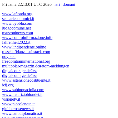
Fri Jan 2 22:13:01 UTC 2026 |
ieri
|
domani
www.lafionda.org
scenarieconomici.it
www.byoblu.com
luogocomune.net
mazzoninews.com
www.controinformazione.info
fahrenheit2022.it
www.lindipendente.online
rossellafidanza.substack.com
noyb.eu
freedomtraininternational.org
multipolar-magazin.de#atom-meldungen
digitalcourage.de#rss
digitalcourage.de#rss
www.astensionecostituente.it
icij.org
www.sabinopaciolla.com
www.maurizioblondet.it
visionetv.it
www.piccolenote.it
giubberossenews.it
www.lantidiplomatico.it