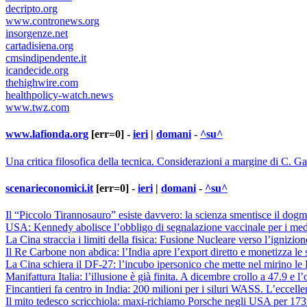
decripto.org
www.contronews.org
insorgenze.net
cartadisiena.org
cmsindipendente.it
icandecide.org
thehighwire.com
healthpolicy-watch.news
www.twz.com
www.lafionda.org
[err=0] -
ieri
|
domani
-
^su^
Una critica filosofica della tecnica. Considerazioni a margine di C. G
scenarieconomici.it
[err=0] -
ieri
|
domani
-
^su^
Il “Piccolo Tirannosauro” esiste davvero: la scienza smentisce il dogma
USA: Kennedy abolisce l’obbligo di segnalazione vaccinale per i medi
La Cina straccia i limiti della fisica: Fusione Nucleare verso l’ignizio
Il Re Carbone non abdica: l’India apre l’export diretto e monetizza le s
La Cina schiera il DF-27: l’incubo ipersonico che mette nel mirino l
Manifattura Italia: l’illusione è già finita. A dicembre crollo a 47.9 e 
Fincantieri fa centro in India: 200 milioni per i siluri WASS. L’eccel
Il mito tedesco scricchiola: maxi-richiamo Porsche negli USA per 173m