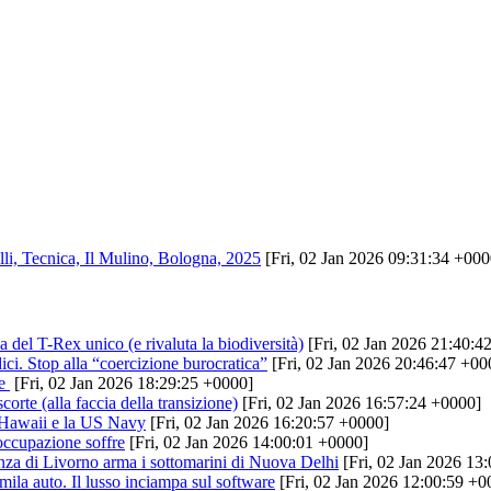
alli, Tecnica, Il Mulino, Bologna, 2025
[Fri, 02 Jan 2026 09:31:34 +000
 del T-Rex unico (e rivaluta la biodiversità)
[Fri, 02 Jan 2026 21:40:4
ci. Stop alla “coercizione burocratica”
[Fri, 02 Jan 2026 20:46:47 +00
ne
[Fri, 02 Jan 2026 18:29:25 +0000]
corte (alla faccia della transizione)
[Fri, 02 Jan 2026 16:57:24 +0000]
e Hawaii e la US Navy
[Fri, 02 Jan 2026 16:20:57 +0000]
l’occupazione soffre
[Fri, 02 Jan 2026 14:00:01 +0000]
lenza di Livorno arma i sottomarini di Nuova Delhi
[Fri, 02 Jan 2026 13
ila auto. Il lusso inciampa sul software
[Fri, 02 Jan 2026 12:00:59 +0