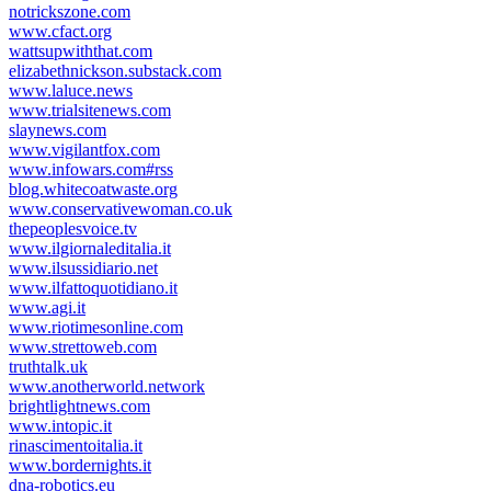
notrickszone.com
www.cfact.org
wattsupwiththat.com
elizabethnickson.substack.com
www.laluce.news
www.trialsitenews.com
slaynews.com
www.vigilantfox.com
www.infowars.com#rss
blog.whitecoatwaste.org
www.conservativewoman.co.uk
thepeoplesvoice.tv
www.ilgiornaleditalia.it
www.ilsussidiario.net
www.ilfattoquotidiano.it
www.agi.it
www.riotimesonline.com
www.strettoweb.com
truthtalk.uk
www.anotherworld.network
brightlightnews.com
www.intopic.it
rinascimentoitalia.it
www.bordernights.it
dna-robotics.eu