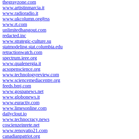
thegrayzone.com
www.artistinmarcia.it
www.radioradio.it
www.ukcolumn.org#rss
www.rt.com
unlimitedhangout.com
redacted.inc
www.strategic-culture.su
statmodeling.stat.columbia.edu
retractionwatch.com
spectrum.ieee.org
www.qualenergia.it
acsopenscience.org
www.technologyreview.com
www.sciencemediacentre.org
feeds.bmj.com
www.gospanews.net
www.globonews.it
www.euractiv.com
www.limesonline.com
dailyclout.io
www.technocracy.news
coscienzeinrete.net
www.renovatio21.com
canadianpatriot.org