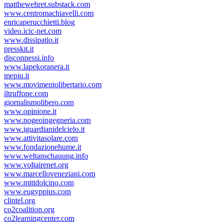
matthewehret.substack.com
www.centromachiavelli.com
enricaperucchietti.blog
video.icic-net.com
www.dissipatio.it
presskit.it
disconnessi.info
www.lapekoranera.it
mepiu.it
www.movimentolibertario.com
iltruffone.com
giornalismolibero.com
www.opinione.it
www.nogeoingegneria.com
www.iguardianidelcielo.it
www.attivitasolare.com
www.fondazionehume.it
www.weltanschauung.info
www.voltairenet.org
www.marcelloveneziani.com
www.mittdolcino.com
www.eugyppius.com
clintel.org
co2coalition.org
co2learningcenter.com