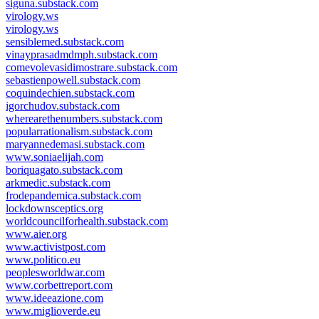
siguna.substack.com
virology.ws
virology.ws
sensiblemed.substack.com
vinayprasadmdmph.substack.com
comevolevasidimostrare.substack.com
sebastienpowell.substack.com
coquindechien.substack.com
igorchudov.substack.com
wherearethenumbers.substack.com
popularrationalism.substack.com
maryannedemasi.substack.com
www.soniaelijah.com
boriquagato.substack.com
arkmedic.substack.com
frodepandemica.substack.com
lockdownsceptics.org
worldcouncilforhealth.substack.com
www.aier.org
www.activistpost.com
www.politico.eu
peoplesworldwar.com
www.corbettreport.com
www.ideeazione.com
www.miglioverde.eu