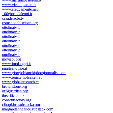
www.martinapastorelli.it
www.vietatoparlare.it
www.ereticamente.net
100giornidaleoni.it
casadelsole.tv
comedonchisciotte.org
ottolinatv.it
ottolinatv.it
ottolinatv.it
ottolinatv.it
ottolinatv.it
ottolinatv.it
ottolinatv.it
movisol.org
www.imolaoggi.it
pangeanotizie.it
www.giorgiobianchiphotojournalist.com
www.renate-holzeisen.eu
www.globalresearch.ca
brownstone.org
off-guardian.org
thecritic.co.uk
consentfactory.org
cjhopkins.substack.com
margaretannaalice.substack.com