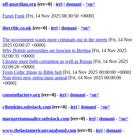
off-guardian.org
[err=0] -
ieri
|
domani
-
^su^
Fungi Funk
[Fri, 14 Nov 2025 08:30:50 +0000]
thecritic.co.uk
[err=0] -
ieri
|
domani
-
^su^
The government wants more criminals out in the streets
[Fri, 14 Nov
2025 02:00:37 +0000]
Why British universities are bowing to Beijing
[Fri, 14 Nov 2025
02:00:35 +0000]
Ukraine must fight corruption as well as Russia
[Fri, 14 Nov 2025
02:00:26 +0000]
From Celtic fringe to Bible belt
[Fri, 14 Nov 2025 00:00:00 +0000]
Nun gives new opera mass appeal
[Fri, 14 Nov 2025 00:00:00
+0000]
consentfactory.org
[err=0] -
ieri
|
domani
-
^su^
cjhopkins.substack.com
[err=0] -
ieri
|
domani
-
^su^
margaretannaalice.substack.com
[err=0] -
ieri
|
domani
-
^su^
www.thelastamericanvagabond.com
[err=0] -
ieri
|
domani
-