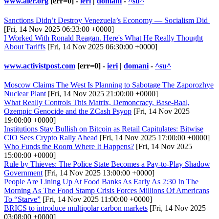
www.aier.org
[err=0] -
ieri
|
domani
-
^su^
Sanctions Didn’t Destroy Venezuela’s Economy — Socialism Did
[Fri, 14 Nov 2025 06:33:00 +0000]
I Worked With Ronald Reagan. Here's What He Really Thought
About Tariffs
[Fri, 14 Nov 2025 06:30:00 +0000]
www.activistpost.com
[err=0] -
ieri
|
domani
-
^su^
Moscow Claims The West Is Planning to Sabotage The Zaporozhye
Nuclear Plant
[Fri, 14 Nov 2025 21:00:00 +0000]
What Really Controls This Matrix, Demoncracy, Base-Baal,
Ozempic Genocide and the ZCash Psyop
[Fri, 14 Nov 2025
19:00:00 +0000]
Institutions Stay Bullish on Bitcoin as Retail Capitulates: Bitwise
CIO Sees Crypto Rally Ahead
[Fri, 14 Nov 2025 17:00:00 +0000]
Who Funds the Room Where It Happens?
[Fri, 14 Nov 2025
15:00:00 +0000]
Rule by Thieves: The Police State Becomes a Pay-to-Play Shadow
Government
[Fri, 14 Nov 2025 13:00:00 +0000]
People Are Lining Up At Food Banks As Early As 2:30 In The
Morning As The Food Stamp Crisis Forces Millions Of Americans
To “Starve”
[Fri, 14 Nov 2025 11:00:00 +0000]
BRICS to introduce multipolar carbon markets
[Fri, 14 Nov 2025
03:08:00 +0000]