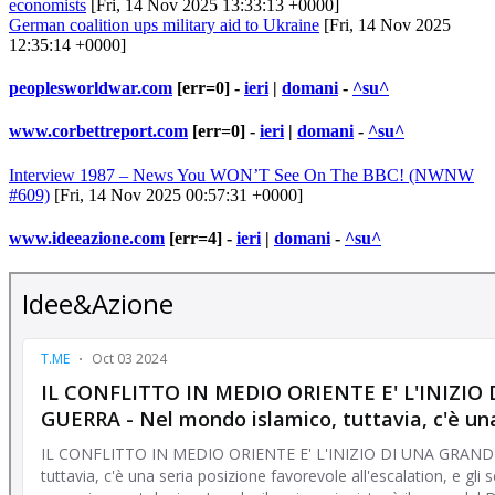
economists
[Fri, 14 Nov 2025 13:33:13 +0000]
German coalition ups military aid to Ukraine
[Fri, 14 Nov 2025
12:35:14 +0000]
peoplesworldwar.com
[err=0] -
ieri
|
domani
-
^su^
www.corbettreport.com
[err=0] -
ieri
|
domani
-
^su^
Interview 1987 – News You WON’T See On The BBC! (NWNW
#609)
[Fri, 14 Nov 2025 00:57:31 +0000]
www.ideeazione.com
[err=4] -
ieri
|
domani
-
^su^