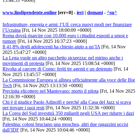
13:44:53 +0000]
www.lindipendente.online
[err=0] -
ieri
|
domani
-
^su^
Infrastrutture, energia e armi: l’UE cerca nuovi modi per finanziare
l’Ucraina
[Fri, 14 Nov 2025 18:00:09 +0000]
Roma dovrà risarcire con 10.000 euro i cittadini esposti a smog e
rumore
[Fri, 14 Nov 2025 16:37:23 +0000]
Il 41,8% degli adolescenti ha chiesto aiuto a un’IA
[Fri, 14 Nov
2025 15:47:27 +0000]
La Lega vuole un altro pacchetto sicurezza: nel mirino anche i
movimenti di protesta
[Fri, 14 Nov 2025 15:08:54 +0000]
Rivolta al carcere di Como: feriti tre agenti e un detenuto
[Fri, 14
Nov 2025 13:45:57 +0000]
La Commissione Europea si allinea ufficialmente alla voce delle Big
Tech
[Fri, 14 Nov 2025 13:13:50 +0000]
Precipita elicottero nel Mantovano: morto il pilota
[Fri, 14 Nov 2025
12:16:39 +0000]
Chi è il giudice Paolo Adinolfi e perché alla Casa del Jazz si scava
per trovare i suoi resti
[Fri, 14 Nov 2025 11:32:36 +0000]
La Corea del Sud investirà 350 miliardi negli USA per ridurre i dazi
[Fri, 14 Nov 2025 10:44:24 +0000]
Palestina: coloni bruciano una moschea, altri due ragazzini uccisi
dall’IDF
[Fri, 14 Nov 2025 10:04:46 +0000]