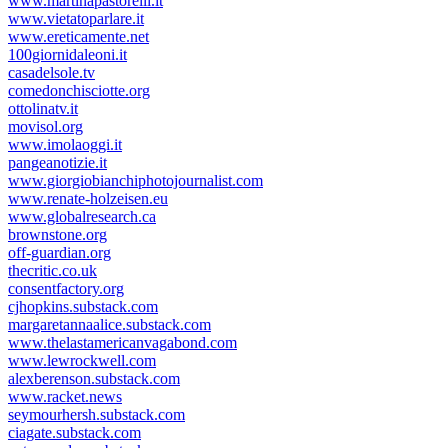
www.martinapastorelli.it
www.vietatoparlare.it
www.ereticamente.net
100giornidaleoni.it
casadelsole.tv
comedonchisciotte.org
ottolinatv.it
movisol.org
www.imolaoggi.it
pangeanotizie.it
www.giorgiobianchiphotojournalist.com
www.renate-holzeisen.eu
www.globalresearch.ca
brownstone.org
off-guardian.org
thecritic.co.uk
consentfactory.org
cjhopkins.substack.com
margaretannaalice.substack.com
www.thelastamericanvagabond.com
www.lewrockwell.com
alexberenson.substack.com
www.racket.news
seymourhersh.substack.com
ciagate.substack.com