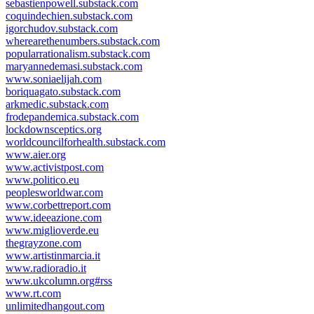
sebastienpowell.substack.com
coquindechien.substack.com
igorchudov.substack.com
wherearethenumbers.substack.com
popularrationalism.substack.com
maryannedemasi.substack.com
www.soniaelijah.com
boriquagato.substack.com
arkmedic.substack.com
frodepandemica.substack.com
lockdownsceptics.org
worldcouncilforhealth.substack.com
www.aier.org
www.activistpost.com
www.politico.eu
peoplesworldwar.com
www.corbettreport.com
www.ideeazione.com
www.miglioverde.eu
thegrayzone.com
www.artistinmarcia.it
www.radioradio.it
www.ukcolumn.org#rss
www.rt.com
unlimitedhangout.com