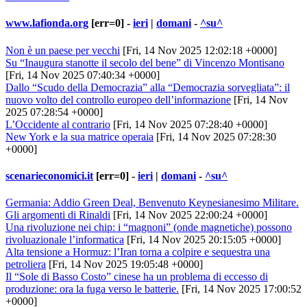
www.lafionda.org
[err=0] -
ieri
|
domani
-
^su^
Non è un paese per vecchi
[Fri, 14 Nov 2025 12:02:18 +0000]
Su “Inaugura stanotte il secolo del bene” di Vincenzo Montisano
[Fri, 14 Nov 2025 07:40:34 +0000]
Dallo “Scudo della Democrazia” alla “Democrazia sorvegliata”: il
nuovo volto del controllo europeo dell’informazione
[Fri, 14 Nov
2025 07:28:54 +0000]
L’Occidente al contrario
[Fri, 14 Nov 2025 07:28:40 +0000]
New York e la sua matrice operaia
[Fri, 14 Nov 2025 07:28:30
+0000]
scenarieconomici.it
[err=0] -
ieri
|
domani
-
^su^
Germania: Addio Green Deal, Benvenuto Keynesianesimo Militare.
Gli argomenti di Rinaldi
[Fri, 14 Nov 2025 22:00:24 +0000]
Una rivoluzione nei chip: i “magnoni” (onde magnetiche) possono
rivoluazionale l’informatica
[Fri, 14 Nov 2025 20:15:05 +0000]
Alta tensione a Hormuz: l’Iran torna a colpire e sequestra una
petroliera
[Fri, 14 Nov 2025 19:05:48 +0000]
Il “Sole di Basso Costo” cinese ha un problema di eccesso di
produzione: ora la fuga verso le batterie.
[Fri, 14 Nov 2025 17:00:52
+0000]