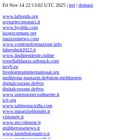
Fri Nov 14 22:13:02 UTC 2025 |
ieri
|
domani
www.lafionda.org
scenarieconomici.it
www.byoblu.com
luogocomune.net
mazzoninews.com
www.controinformazione.info
fahrenheit2022.it
www.lindipendente.online
rossellafidanza.substack.com
noyb.eu
freedomtraininternational.org
multipolar-magazin.de#atom-meldungen
digitalcourage.de#rss
digitalcourage.de#rss
www.astensionecostituente.it
icij.org
www.sabinopaciolla.com
www.maurizioblondet.it
visionetv.it
www.piccolenote.it
giubberossenews.it
www.lantidiplomatico.it