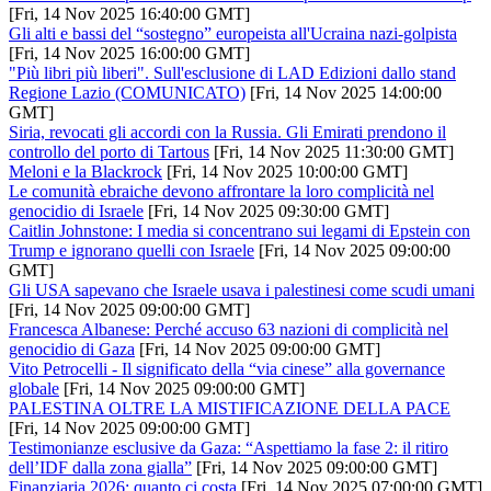
[Fri, 14 Nov 2025 16:40:00 GMT]
Gli alti e bassi del “sostegno” europeista all'Ucraina nazi-golpista
[Fri, 14 Nov 2025 16:00:00 GMT]
"Più libri più liberi". Sull'esclusione di LAD Edizioni dallo stand
Regione Lazio (COMUNICATO)
[Fri, 14 Nov 2025 14:00:00
GMT]
Siria, revocati gli accordi con la Russia. Gli Emirati prendono il
controllo del porto di Tartous
[Fri, 14 Nov 2025 11:30:00 GMT]
Meloni e la Blackrock
[Fri, 14 Nov 2025 10:00:00 GMT]
Le comunità ebraiche devono affrontare la loro complicità nel
genocidio di Israele
[Fri, 14 Nov 2025 09:30:00 GMT]
Caitlin Johnstone: I media si concentrano sui legami di Epstein con
Trump e ignorano quelli con Israele
[Fri, 14 Nov 2025 09:00:00
GMT]
Gli USA sapevano che Israele usava i palestinesi come scudi umani
[Fri, 14 Nov 2025 09:00:00 GMT]
Francesca Albanese: Perché accuso 63 nazioni di complicità nel
genocidio di Gaza
[Fri, 14 Nov 2025 09:00:00 GMT]
Vito Petrocelli - Il significato della “via cinese” alla governance
globale
[Fri, 14 Nov 2025 09:00:00 GMT]
PALESTINA OLTRE LA MISTIFICAZIONE DELLA PACE
[Fri, 14 Nov 2025 09:00:00 GMT]
Testimonianze esclusive da Gaza: “Aspettiamo la fase 2: il ritiro
dell’IDF dalla zona gialla”
[Fri, 14 Nov 2025 09:00:00 GMT]
Finanziaria 2026: quanto ci costa
[Fri, 14 Nov 2025 07:00:00 GMT]