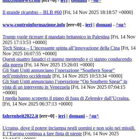
mazzoninews.com
[err=0] -
ieri
|
domani
-
^su^
Il grande ricambio – BLB #60
[Fri, 14 Nov 2025 18:18:57 +0000]
www.controinformazione.info
[err=0] -
ieri
|
domani
-
^su^
Trump vuole ricreare il mandato britannico in Palestina
[Fri, 14 Nov
2025 17:13:53 +0000]
Tech Sinica – L’incessante spinta all’innovazione della Cina
[Fri, 14
Nov 2025 16:07:55 +0000]
Questi quattro fanatici ci stanno mentendo e ci stanno conducendo
alla guerra
[Fri, 14 Nov 2025 15:26:01 +0000]
Gli Stati Uniti annunciano l’operazione “Southern Spear”
nell’emisfero occidentale
[Fri, 14 Nov 2025 10:53:34 +0000]
Gli Stati Uniti annunciano l’operazione “Op Southern Spear” in
vista di un intervento in Venezuela
[Fri, 14 Nov 2025 07:04:15
+0000]
I media hanno scoperto il piano di fuga di Zelensky dall’Ucraina.
[Fri, 14 Nov 2025 06:37:13 +0000]
fahrenheit2022.it
[err=0] -
ieri
|
domani
-
^su^
Ucraina, dove il potere inciampa negli uomini e non solo nei missili.
E l’Europa continua a fare finta di niente
[Fri, 14 Nov 2025