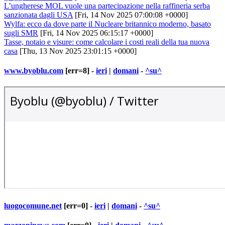
L’ungherese MOL vuole una partecipazione nella raffineria serba
sanzionata dagli USA
[Fri, 14 Nov 2025 07:00:08 +0000]
Wylfa: ecco da dove parte il Nucleare britannico moderno, basato
sugli SMR
[Fri, 14 Nov 2025 06:15:17 +0000]
Tasse, notaio e visure: come calcolare i costi reali della tua nuova
casa
[Thu, 13 Nov 2025 23:01:15 +0000]
www.byoblu.com
[err=8] -
ieri
|
domani
-
^su^
luogocomune.net
[err=0] -
ieri
|
domani
-
^su^