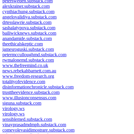
petersweden.substack.com
alexkrainer.substack.com
cynthiachung.substack.com
angelovalidiya.substack.com
drtesslawrie.substack.com
sashalatypova.substack.com
bailiwicknews.substack.com
anandamide.substack.com
theethicalskeptic.com
jamesroguski.substack.com
petermcculloughmd.substack.com
rwmalonemd.substack.com
www.thefreemind.co.uk
news.rebekahbarnett.com.au
www.freedom-research.org
totalityofevidence.com
disinformationchronicle.substack.com
trusttheevidence.substack.com
www.illusionconsensus.com
siguna.substack.com
virology.ws
virology.ws
sensiblemed.substack.com
vinayprasadmdmph.substack.com
comevolevasidimostrare.substack.com