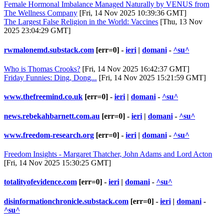
Female Hormonal Imbalance Managed Naturally by VENUS from
The Wellness Company
[Fri, 14 Nov 2025 10:39:36 GMT]
The Largest False Religion in the World: Vaccines
[Thu, 13 Nov
2025 23:04:29 GMT]
rwmalonemd.substack.com
[err=0] -
ieri
|
domani
-
^su^
Who is Thomas Crooks?
[Fri, 14 Nov 2025 16:42:37 GMT]
Friday Funnies: Ding, Dong...
[Fri, 14 Nov 2025 15:21:59 GMT]
www.thefreemind.co.uk
[err=0] -
ieri
|
domani
-
^su^
news.rebekahbarnett.com.au
[err=0] -
ieri
|
domani
-
^su^
www.freedom-research.org
[err=0] -
ieri
|
domani
-
^su^
Freedom Insights - Margaret Thatcher, John Adams and Lord Acton
[Fri, 14 Nov 2025 15:30:25 GMT]
totalityofevidence.com
[err=0] -
ieri
|
domani
-
^su^
disinformationchronicle.substack.com
[err=0] -
ieri
|
domani
-
^su^