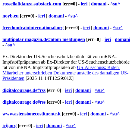
rossellafidanza.substack.com
[err=0] -
ieri
|
domani
-
^su^
noyb.eu
[err=0] -
ieri
|
domani
-
^su^
freedomtraininternational.org
[err=0] -
ieri
|
domani
-
^su^
multipolar-magazin.de#atom-meldungen
[err=0] -
ieri
|
domani
-
^su^
Ex-Direktor der US-Seuchenschutzbehörde rät von mRNA-
Impfstoffpräparaten ab Ex-Direktor der US-Seuchenschutzbehörde
rät von mRNA-Impfstoffpräparaten ab
US-Ausschuss: Biden-
Mitarbeiter unterschrieben Dokumente anstelle des damaligen US-
Präsidenten
[2025-11-14T12:29:01Z]
digitalcourage.de#rss
[err=0] -
ieri
|
domani
-
^su^
digitalcourage.de#rss
[err=0] -
ieri
|
domani
-
^su^
www.astensionecostituente.it
[err=0] -
ieri
|
domani
-
^su^
icij.org
[err=0] -
ieri
|
domani
-
^su^