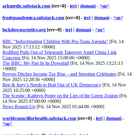
arkmedic.substack.com
[err=0] -
ieri
|
domani
-
^su^
frodepandemica.substack.com
[err=0] -
ieri
|
domani
-
^su^
lockdownsceptics.org
[err=0] -
ieri
|
domani
-
^su^
BBC “Indoctrinating Children With Pro-Trans Agenda”
[Fri, 14
Nov 2025 17:13:12 +0000]
RedBird Pulls Out of Telegraph Takeover Amid China Link
Concerns
[Fri, 14 Nov 2025 15:00:00 +0000]
The BBC: My Part In Its Downfall
[Fri, 14 Nov 2025 13:21:13
+0000]
Reeves Ditches Income Tax Rise – and Streeting Celebrates
[Fri, 14
Nov 2025 12:28:56 +0000]
Ben & Jerry’s Needs to Butt Out of UK Democracy
[Fri, 14 Nov
2025 10:25:00 +0000]
The Sceptic: Kathryn Porter on the Lies of the Green Zealots
[Fri,
14 Nov 2025 07:00:00 +0000]
News Round-Up
[Fri, 14 Nov 2025 01:44:06 +0000]
worldcouncilforhealth.substack.com
[err=0] -
ieri
|
domani
-
^su^