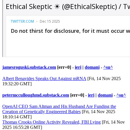
jamesroguski.substack.com
[err=0] -
ieri
|
domani
-
^su^
Albert Benavides Speaks Out Against mRNA
[Fri, 14 Nov 2025
19:32:20 GMT]
petermcculloughmd.substack.com
[err=0] -
ieri
|
domani
-
^su^
OpenAI CEO Sam Altman and His Husband Are Funding the
Creation of Genetically Engineered Babies
[Fri, 14 Nov 2025
18:10:14 GMT]
Thomas Crooks Online Activity Revealed, FBI Lying
[Fri, 14 Nov
2025 16:55:28 GMT]