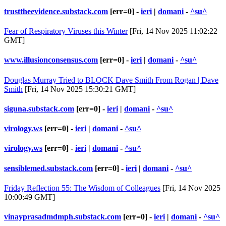
trusttheevidence.substack.com
[err=0] -
ieri
|
domani
-
^su^
Fear of Respiratory Viruses this Winter
[Fri, 14 Nov 2025 11:02:22
GMT]
www.illusionconsensus.com
[err=0] -
ieri
|
domani
-
^su^
Douglas Murray Tried to BLOCK Dave Smith From Rogan | Dave
Smith
[Fri, 14 Nov 2025 15:30:21 GMT]
siguna.substack.com
[err=0] -
ieri
|
domani
-
^su^
virology.ws
[err=0] -
ieri
|
domani
-
^su^
virology.ws
[err=0] -
ieri
|
domani
-
^su^
sensiblemed.substack.com
[err=0] -
ieri
|
domani
-
^su^
Friday Reflection 55: The Wisdom of Colleagues
[Fri, 14 Nov 2025
10:00:49 GMT]
vinayprasadmdmph.substack.com
[err=0] -
ieri
|
domani
-
^su^