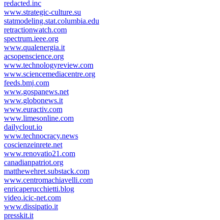
redacted.inc
www.strategic-culture.su
statmodeling.stat.columbia.edu
retractionwatch.com
spectrum.ieee.org
www.qualenergia.it
acsopenscience.org
www.technologyreview.com
www.sciencemediacentre.org
feeds.bmj.com
www.gospanews.net
www.globonews.it
www.euractiv.com
www.limesonline.com
dailyclout.io
www.technocracy.news
coscienzeinrete.net
www.renovatio21.com
canadianpatriot.org
matthewehret.substack.com
www.centromachiavelli.com
enricaperucchietti.blog
video.icic-net.com
www.dissipatio.it
presskit.it