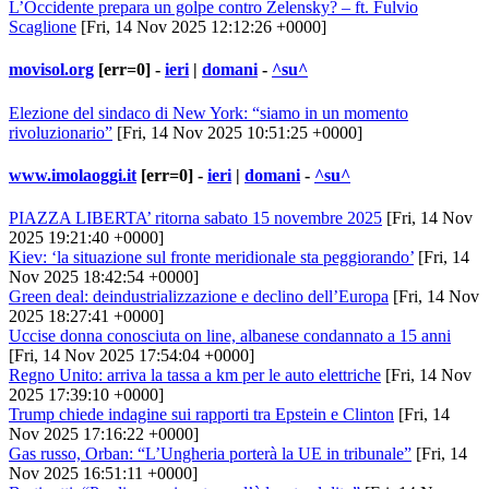
L’Occidente prepara un golpe contro Zelensky? – ft. Fulvio
Scaglione
[Fri, 14 Nov 2025 12:12:26 +0000]
movisol.org
[err=0] -
ieri
|
domani
-
^su^
Elezione del sindaco di New York: “siamo in un momento
rivoluzionario”
[Fri, 14 Nov 2025 10:51:25 +0000]
www.imolaoggi.it
[err=0] -
ieri
|
domani
-
^su^
PIAZZA LIBERTA’ ritorna sabato 15 novembre 2025
[Fri, 14 Nov
2025 19:21:40 +0000]
Kiev: ‘la situazione sul fronte meridionale sta peggiorando’
[Fri, 14
Nov 2025 18:42:54 +0000]
Green deal: deindustrializzazione e declino dell’Europa
[Fri, 14 Nov
2025 18:27:41 +0000]
Uccise donna conosciuta on line, albanese condannato a 15 anni
[Fri, 14 Nov 2025 17:54:04 +0000]
Regno Unito: arriva la tassa a km per le auto elettriche
[Fri, 14 Nov
2025 17:39:10 +0000]
Trump chiede indagine sui rapporti tra Epstein e Clinton
[Fri, 14
Nov 2025 17:16:22 +0000]
Gas russo, Orban: “L’Ungheria porterà la UE in tribunale”
[Fri, 14
Nov 2025 16:51:11 +0000]