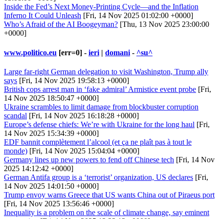
Inside the Fed’s Next Money-Printing Cycle—and the Inflation
Inferno It Could Unleash
[Fri, 14 Nov 2025 01:02:00 +0000]
Who’s Afraid of the AI Boogeyman?
[Thu, 13 Nov 2025 23:00:00
+0000]
www.politico.eu
[err=0] -
ieri
|
domani
-
^su^
Large far-right German delegation to visit Washington, Trump ally
says
[Fri, 14 Nov 2025 19:58:13 +0000]
British cops arrest man in ‘fake admiral’ Armistice event probe
[Fri,
14 Nov 2025 18:50:47 +0000]
Ukraine scrambles to limit damage from blockbuster corruption
scandal
[Fri, 14 Nov 2025 16:18:28 +0000]
Europe’s defense chiefs: We’re with Ukraine for the long haul
[Fri,
14 Nov 2025 15:34:39 +0000]
EDF bannit complètement l’alcool (et ça ne plaît pas à tout le
monde)
[Fri, 14 Nov 2025 15:04:04 +0000]
Germany lines up new powers to fend off Chinese tech
[Fri, 14 Nov
2025 14:12:42 +0000]
German Antifa group is a ‘terrorist’ organization, US declares
[Fri,
14 Nov 2025 14:01:50 +0000]
Trump envoy warns Greece that US wants China out of Piraeus port
[Fri, 14 Nov 2025 13:56:46 +0000]
Inequality is a problem on the scale of climate change, say eminent