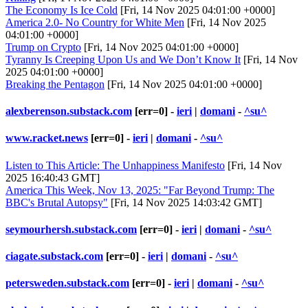
The Economy Is Ice Cold
[Fri, 14 Nov 2025 04:01:00 +0000]
America 2.0- No Country for White Men
[Fri, 14 Nov 2025
04:01:00 +0000]
Trump on Crypto
[Fri, 14 Nov 2025 04:01:00 +0000]
Tyranny Is Creeping Upon Us and We Don’t Know It
[Fri, 14 Nov
2025 04:01:00 +0000]
Breaking the Pentagon
[Fri, 14 Nov 2025 04:01:00 +0000]
alexberenson.substack.com
[err=0] -
ieri
|
domani
-
^su^
www.racket.news
[err=0] -
ieri
|
domani
-
^su^
Listen to This Article: The Unhappiness Manifesto
[Fri, 14 Nov
2025 16:40:43 GMT]
America This Week, Nov 13, 2025: "Far Beyond Trump: The
BBC's Brutal Autopsy"
[Fri, 14 Nov 2025 14:03:42 GMT]
seymourhersh.substack.com
[err=0] -
ieri
|
domani
-
^su^
ciagate.substack.com
[err=0] -
ieri
|
domani
-
^su^
petersweden.substack.com
[err=0] -
ieri
|
domani
-
^su^