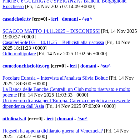
Finchè c’è GUERRA c’è SPERANZA / Bianchi, Borgognone,
Rocchesso
[Fri, 14 Nov 2025 07:14:09 +0000]
casadelsole.tv
[err=0] -
ieri
|
domani
-
^su^
SCACCO MATTO 14.11.2025 – DISCONESSI
[Fri, 14 Nov 2025
19:00:37 +0000]
CasaDelSoleTG – 14.11.25 – Bellicisti alla riscossa
[Fri, 14 Nov
2025 18:11:23 +0000]
Odio multipolare
[Fri, 14 Nov 2025 11:02:56 +0000]
comedonchisciotte.org
[err=0] -
ieri
|
domani
-
^su^
Focolare Eurasia – Intervista all’analista Silvia Boltuc
[Fri, 14 Nov
2025 18:03:00 +0000]
La Banca delle Banche Centrali: un Club molto riservato e molto
potente
[Fri, 14 Nov 2025 11:03:33 +0000]
Un inverno di ansia per l’Europa. Carenza energetica e crescente
dipendenza dall’Asia
[Fri, 14 Nov 2025 07:03:09 +0000]
ottolinatv.it
[err=0] -
ieri
|
domani
-
^su^
Hegseth ha appena dichiarato guerra al Venezuela?
[Fri, 14 Nov
2025 17:49:27 +0000]