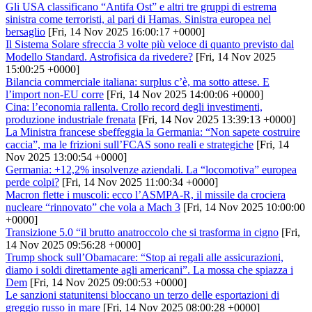
Gli USA classificano “Antifa Ost” e altri tre gruppi di estrema
sinistra come terroristi, al pari di Hamas. Sinistra europea nel
bersaglio
[Fri, 14 Nov 2025 16:00:17 +0000]
Il Sistema Solare sfreccia 3 volte più veloce di quanto previsto dal
Modello Standard. Astrofisica da rivedere?
[Fri, 14 Nov 2025
15:00:25 +0000]
Bilancia commerciale italiana: surplus c’è, ma sotto attese. E
l’import non-EU corre
[Fri, 14 Nov 2025 14:00:06 +0000]
Cina: l’economia rallenta. Crollo record degli investimenti,
produzione industriale frenata
[Fri, 14 Nov 2025 13:39:13 +0000]
La Ministra francese sbeffeggia la Germania: “Non sapete costruire
caccia”, ma le frizioni sull’FCAS sono reali e strategiche
[Fri, 14
Nov 2025 13:00:54 +0000]
Germania: +12,2% insolvenze aziendali. La “locomotiva” europea
perde colpi?
[Fri, 14 Nov 2025 11:00:34 +0000]
Macron flette i muscoli: ecco l’ASMPA-R, il missile da crociera
nucleare “rinnovato” che vola a Mach 3
[Fri, 14 Nov 2025 10:00:00
+0000]
Transizione 5.0 “il brutto anatroccolo che si trasforma in cigno
[Fri,
14 Nov 2025 09:56:28 +0000]
Trump shock sull’Obamacare: “Stop ai regali alle assicurazioni,
diamo i soldi direttamente agli americani”. La mossa che spiazza i
Dem
[Fri, 14 Nov 2025 09:00:53 +0000]
Le sanzioni statunitensi bloccano un terzo delle esportazioni di
greggio russo in mare
[Fri, 14 Nov 2025 08:00:28 +0000]