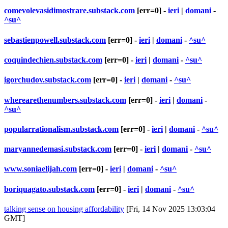
comevolevasidimostrare.substack.com
[err=0] -
ieri
|
domani
-
^su^
sebastienpowell.substack.com
[err=0] -
ieri
|
domani
-
^su^
coquindechien.substack.com
[err=0] -
ieri
|
domani
-
^su^
igorchudov.substack.com
[err=0] -
ieri
|
domani
-
^su^
wherearethenumbers.substack.com
[err=0] -
ieri
|
domani
-
^su^
popularrationalism.substack.com
[err=0] -
ieri
|
domani
-
^su^
maryannedemasi.substack.com
[err=0] -
ieri
|
domani
-
^su^
www.soniaelijah.com
[err=0] -
ieri
|
domani
-
^su^
boriquagato.substack.com
[err=0] -
ieri
|
domani
-
^su^
talking sense on housing affordability
[Fri, 14 Nov 2025 13:03:04
GMT]