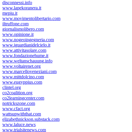
disconnessi.info
www.lapekoranera.it
mepiu.it
www.movimentolibertario.com
iltruffone.com
giornalismolibero.com
www.opinione.it
www.nogeoingegneria.com
www.iguardianidelcielo.it
www.attivitasolare.com
www.fondazionehume.it
www.weltanschauung.info
www.voltairenet.org
www.marcelloveneziani.com
www.mittdolcino.com
www.eugyppius.com
clintel.org
co2coalition.org
co2learningcenter.com
notrickszone.com
www.cfact.org
wattsupwiththat.com
elizabethnickson.substack.com
www.laluce.news
www.trialsitenews.com