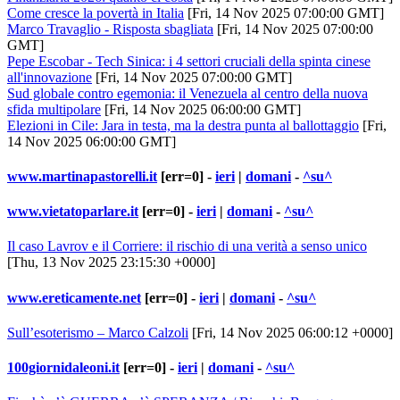
Come cresce la povertà in Italia
[Fri, 14 Nov 2025 07:00:00 GMT]
Marco Travaglio - Risposta sbagliata
[Fri, 14 Nov 2025 07:00:00
GMT]
Pepe Escobar - Tech Sinica: i 4 settori cruciali della spinta cinese
all'innovazione
[Fri, 14 Nov 2025 07:00:00 GMT]
Sud globale contro egemonia: il Venezuela al centro della nuova
sfida multipolare
[Fri, 14 Nov 2025 06:00:00 GMT]
Elezioni in Cile: Jara in testa, ma la destra punta al ballottaggio
[Fri,
14 Nov 2025 06:00:00 GMT]
www.martinapastorelli.it
[err=0] -
ieri
|
domani
-
^su^
www.vietatoparlare.it
[err=0] -
ieri
|
domani
-
^su^
Il caso Lavrov e il Corriere: il rischio di una verità a senso unico
[Thu, 13 Nov 2025 23:15:30 +0000]
www.ereticamente.net
[err=0] -
ieri
|
domani
-
^su^
Sull’esoterismo – Marco Calzoli
[Fri, 14 Nov 2025 06:00:12 +0000]
100giornidaleoni.it
[err=0] -
ieri
|
domani
-
^su^