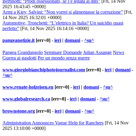
Bertinotti: “Prodi ossessionato, se l’è legata al dito”
[Fri, 14 Nov
2025 16:43:45 +0000]
Armi a Kiev, Salvini: “Non vorrei si alimentasse la corruzione”
[Fri,
14 Nov 2025 16:32:01 +0000]
Automotive, Tronchetti: “L’elettrico in Italia? Un suicidio quasi
perfetto”
[Fri, 14 Nov 2025 16:14:16 +0000]
pangeanotizie.it
[err=0] -
ieri
|
domani
-
^su^
Pangea Grandangolo
Seminare Domande
Julian Assange
News
Guerra ai gasdotti
Per un mondo senza guerre
www.giorgiobianchiphotojournalist.com
[err=0] -
ieri
|
domani
-
^su^
www.renate-holzeisen.eu
[err=0] -
ieri
|
domani
-
^su^
www.globalresearch.ca
[err=8] -
ieri
|
domani
-
^su^
brownstone.org
[err=0] -
ieri
|
domani
-
^su^
Administration Announces Vague Help for Ranchers
[Fri, 14 Nov
2025 13:10:00 +0000]