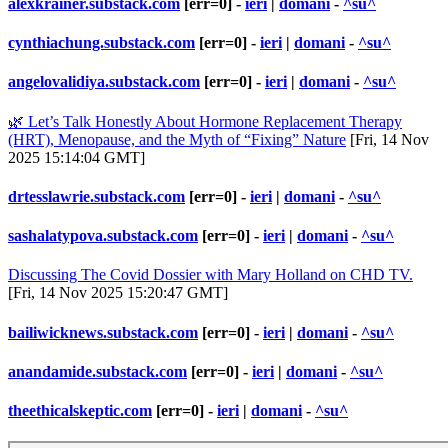
alexkrainer.substack.com
[err=0] -
ieri
|
domani
-
^su^
cynthiachung.substack.com
[err=0] -
ieri
|
domani
-
^su^
angelovalidiya.substack.com
[err=0] -
ieri
|
domani
-
^su^
🌿 Let’s Talk Honestly About Hormone Replacement Therapy
(HRT), Menopause, and the Myth of “Fixing” Nature
[Fri, 14 Nov
2025 15:14:04 GMT]
drtesslawrie.substack.com
[err=0] -
ieri
|
domani
-
^su^
sashalatypova.substack.com
[err=0] -
ieri
|
domani
-
^su^
Discussing The Covid Dossier with Mary Holland on CHD TV.
[Fri, 14 Nov 2025 15:20:47 GMT]
bailiwicknews.substack.com
[err=0] -
ieri
|
domani
-
^su^
anandamide.substack.com
[err=0] -
ieri
|
domani
-
^su^
theethicalskeptic.com
[err=0] -
ieri
|
domani
-
^su^