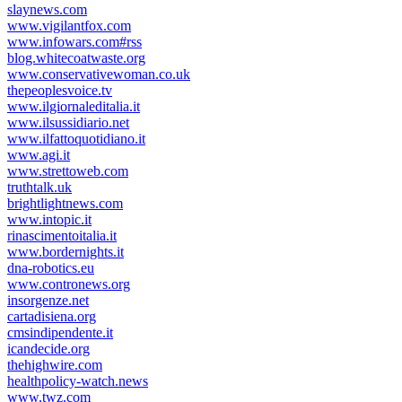
slaynews.com
www.vigilantfox.com
www.infowars.com#rss
blog.whitecoatwaste.org
www.conservativewoman.co.uk
thepeoplesvoice.tv
www.ilgiornaleditalia.it
www.ilsussidiario.net
www.ilfattoquotidiano.it
www.agi.it
www.strettoweb.com
truthtalk.uk
brightlightnews.com
www.intopic.it
rinascimentoitalia.it
www.bordernights.it
dna-robotics.eu
www.contronews.org
insorgenze.net
cartadisiena.org
cmsindipendente.it
icandecide.org
thehighwire.com
healthpolicy-watch.news
www.twz.com