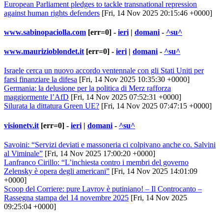
European Parliament pledges to tackle transnational repression
against human rights defenders
[Fri, 14 Nov 2025 20:15:46 +0000]
www.sabinopaciolla.com
[err=0] -
ieri
|
domani
-
^su^
www.maurizioblondet.it
[err=0] -
ieri
|
domani
-
^su^
Israele cerca un nuovo accordo ventennale con gli Stati Uniti per
farsi finanziare la difesa
[Fri, 14 Nov 2025 10:35:30 +0000]
Germania: la delusione per la politica di Merz rafforza
maggiormente l’AfD
[Fri, 14 Nov 2025 07:52:31 +0000]
Silurata la dittatura Green UE?
[Fri, 14 Nov 2025 07:47:15 +0000]
visionetv.it
[err=0] -
ieri
|
domani
-
^su^
Savoini: “Servizi deviati e massoneria ci colpivano anche co. Salvini
al Viminale”
[Fri, 14 Nov 2025 17:00:20 +0000]
Lanfranco Cirillo: “L’inchiesta contro i membri del governo
Zelensky è opera degli americani”
[Fri, 14 Nov 2025 14:01:09
+0000]
Scoop del Corriere: pure Lavrov è putiniano! – Il Controcanto –
Rassegna stampa del 14 novembre 2025
[Fri, 14 Nov 2025
09:25:04 +0000]