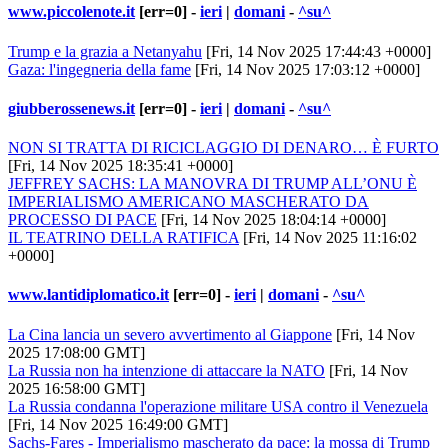
www.piccolenote.it
[err=0] -
ieri
|
domani
-
^su^
Trump e la grazia a Netanyahu
[Fri, 14 Nov 2025 17:44:43 +0000]
Gaza: l'ingegneria della fame
[Fri, 14 Nov 2025 17:03:12 +0000]
giubberossenews.it
[err=0] -
ieri
|
domani
-
^su^
NON SI TRATTA DI RICICLAGGIO DI DENARO… È FURTO
[Fri, 14 Nov 2025 18:35:41 +0000]
JEFFREY SACHS: LA MANOVRA DI TRUMP ALL’ONU È
IMPERIALISMO AMERICANO MASCHERATO DA
PROCESSO DI PACE
[Fri, 14 Nov 2025 18:04:14 +0000]
IL TEATRINO DELLA RATIFICA
[Fri, 14 Nov 2025 11:16:02
+0000]
www.lantidiplomatico.it
[err=0] -
ieri
|
domani
-
^su^
La Cina lancia un severo avvertimento al Giappone
[Fri, 14 Nov
2025 17:08:00 GMT]
La Russia non ha intenzione di attaccare la NATO
[Fri, 14 Nov
2025 16:58:00 GMT]
La Russia condanna l'operazione militare USA contro il Venezuela
[Fri, 14 Nov 2025 16:49:00 GMT]
Sachs-Fares - Imperialismo mascherato da pace: la mossa di Trump