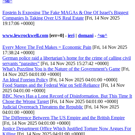
^su^
Epstein Is Exposing The Fake MAGAs & One Of Israel’s Biggest
Companies Is Taking Over US Real Estate
[Fri, 14 Nov 2025
19:17:06 +0000]
www.lewrockwell.com
[err=0] -
ieri
|
domani
-
^su^
Every Move The Fed Makes = Economic Pain
[Fri, 14 Nov 2025
17:38:24 +0000]
German police raid a libertarian’s home for the crime of calling civil
servants “parasites”
[Fri, 14 Nov 2025 15:27:42 +0000]
What’s Puzzling You is the Nature of the Government’s Game
[Fri,
14 Nov 2025 04:01:00 +0000]
An Ideal Foreign Policy
[Fri, 14 Nov 2025 04:01:00 +0000]
Food Stamps and the Federal War on Self-Reliance
[Fri, 14 Nov
2025 04:01:00 +0000]
BBC News Has a Long Record of Disinformation. But This Time It
Chose the Wrong Target
[Fri, 14 Nov 2025 04:01:00 +0000]
Judicial Overreach Threatens the Republic
[Fri, 14 Nov 2025
04:01:00 +0000]
The Difference Between The US Empire and the British Empire
[Fri, 14 Nov 2025 04:01:00 +0000]
Justice Department Office Which Justified Torture Now Argues For
Killing
[Fri, 14 Nov 2025 04:01:00 +0000]