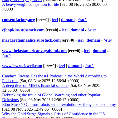
A heavyweight companion for life
[Sat, 08 Nov 2025 00:00:00
+0000]
consentfactory.org
[err=0] -
ieri
|
domani
-
^su^
cjhopkins.substack.com
[err=0] -
ieri
|
domani
-
^su^
margaretannaalice.substack.com
[err=0] -
ieri
|
domani
-
^su^
www.thelastamericanvagabond.com
[err=0] -
ieri
|
domani
-
^su^
www.lewrockwell.com
[err=0] -
ieri
|
domani
-
^su^
Candace Owens Has the #1 Podcast in the World According to
Podscribe
[Sat, 08 Nov 2025 12:56:04 +0000]
A deep dive on Milei’s financial scheme
[Sat, 08 Nov 2025
12:55:03 +0000]
Debunking the fraud of Global Warming and other Popular
Delusions
[Sat, 08 Nov 2025 12:50:17 +0000]
Elon Musk’s Optimus robots set to revolutionize the global economy
[Sat, 08 Nov 2025 12:49:06 +0000]
Why the Gold Surge Signals a Crisis of Confidence in the US