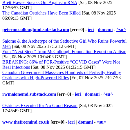
Brett Hawes Speaks Out Against mRNA
[Sat, 08 Nov 2025
17:56:53 GMT]
The Canadian Ostriches Have Been Killed
[Sat, 08 Nov 2025
06:09:13 GMT]
petermcculloughmd.substack.com
[err=0] -
ieri
|
domani
-
^su^
Salome & the Archetype of the Seductive Girl Who Ruins Powerful
Men
[Sat, 08 Nov 2025 17:12:12 GMT]
Four "Next Steps" from McCullough Foundation Report on Autism
[Sat, 08 Nov 2025 10:04:03 GMT]
BREAKING: 86% of PCR-Positive “COVID Cases” Were Not
Real Infections
[Sat, 08 Nov 2025 01:32:15 GMT]
Canadian Government Massacres Hundreds of Perfectly Healthy
Ostriches with High-Powered Rifles
[Fri, 07 Nov 2025 23:27:53
GMT]
rwmalonemd.substack.com
[err=0] -
ieri
|
domani
-
^su^
Ostriches Executed for No Good Reason
[Sat, 08 Nov 2025
17:45:49 GMT]
www.thefreemind.co.uk
[err=0] -
ieri
|
domani
-
^su^