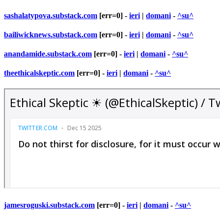
sashalatypova.substack.com
[err=0] -
ieri
|
domani
-
^su^
bailiwicknews.substack.com
[err=0] -
ieri
|
domani
-
^su^
anandamide.substack.com
[err=0] -
ieri
|
domani
-
^su^
theethicalskeptic.com
[err=0] -
ieri
|
domani
-
^su^
jamesroguski.substack.com
[err=0] -
ieri
|
domani
-
^su^