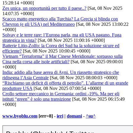
15:28:14 +0000]
Zes unica, un opportunità per tutto il paese..?
[Sat, 08 Nov 2025
14:07:35 +0000]
Scacco matto energetico alla Turchia? La Grecia si blinda con
Chevron (e gli USA) nel Mediterraneo
[Sat, 08 Nov 2025 13:00:22
+0000]
Solvay e le terre rare: l’Europa parla, ma gli USA pagano. Fuga
strategica in vista?
[Sat, 08 Nov 2025 11:00:16 +0000]
Batterie Litio-Zolfo: la Corea del Sud ha la soluzione sicure ed
efficiente?
[Sat, 08 Nov 2025 10:00:45 +0000]
Vietnam “Terraforma” il Mar Cinese Meridionale: sorpasso sulla
Cina nella corsa alle isole artificiali?
[Sat, 08 Nov 2025 09:00:01
+0000]
India: addio alla base aerea di Ayni. Un riassetto strategico che
ridisegna l’Asia Centrale
[Sat, 08 Nov 2025 08:00:03 +0000]
“Rischiamo un deficit di offerta di petrolio”. L’allarme di un grande
produttore USA
[Sat, 08 Nov 2025 07:00:54 +0000]
Crollo settore meccanico in Germania: ordini -19%. Ma per gli
istituti “green” è solo una transizione
[Sat, 08 Nov 2025 06:15:49
+0000]
www.byoblu.com
[err=8] -
ieri
|
domani
-
^su^