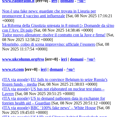
www.radioradio.it
[err=0] -
ieri
|
domani
-
^su^
Non è una fake news: guardate che trovata in Liguria per
promuovere il vaccino anti influenzale
[Sat, 08 Nov 2025 17:16:21
+0000]
La Riforma della Giustizia spiegata in 8 minuti ▷ Domande da sì/no
con l’Avv. Di palo
[Sat, 08 Nov 2025 14:38:46 +0000]
Tudor nuovo allenatore: risolve il contratto con la Juve e firma!
[Sat,
08 Nov 2025 12:58:22 +0000]
Mourinho, colpo di scena improvviso: ufficiale l’esonero
[Sat, 08
Nov 2025 11:17:54 +0000]
www.ukcolumn.org#rss
[err=0] -
ieri
|
domani
-
^su^
www.rt.com
[err=0] -
ieri
|
domani
-
^su^
(ITA via google)
EU fails to convince Belgium to seize Russia’s
frozen funds – media
[Sat, 08 Nov 2025 21:38:03 +0000]
(ITA via google)
US has not elaborated on nuclear test plans –
Lavrov
[Sat, 08 Nov 2025 20:51:25 +0000]
(ITA via google)
US to demand pathogen data in exchange for
foreign health aid – Guardian
[Sat, 08 Nov 2025 20:51:12 +0000]
(ITA via google)
BBC ‘100% fake news’ – White House
[Sat, 08
Nov 2025 19:45:03 +0000]