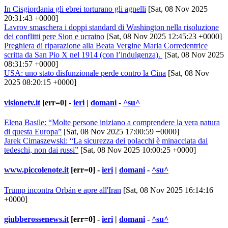
In Cisgiordania gli ebrei torturano gli agnelli
[Sat, 08 Nov 2025
20:31:43 +0000]
Lavrov smaschera i doppi standard di Washington nella risoluzione
dei conflitti pere Sion e ucraino
[Sat, 08 Nov 2025 12:45:23 +0000]
Preghiera di riparazione alla Beata Vergine Maria Corredentrice
scritta da San Pio X nel 1914 (con l’indulgenza).
[Sat, 08 Nov 2025
08:31:57 +0000]
USA: uno stato disfunzionale perde contro la Cina
[Sat, 08 Nov
2025 08:20:15 +0000]
visionetv.it
[err=0] -
ieri
|
domani
-
^su^
Elena Basile: “Molte persone iniziano a comprendere la vera natura
di questa Europa”
[Sat, 08 Nov 2025 17:00:59 +0000]
Jarek Cimaszewski: “La sicurezza dei polacchi è minacciata dai
tedeschi, non dai russi”
[Sat, 08 Nov 2025 10:00:25 +0000]
www.piccolenote.it
[err=0] -
ieri
|
domani
-
^su^
Trump incontra Orbán e apre all'Iran
[Sat, 08 Nov 2025 16:14:16
+0000]
giubberossenews.it
[err=0] -
ieri
|
domani
-
^su^