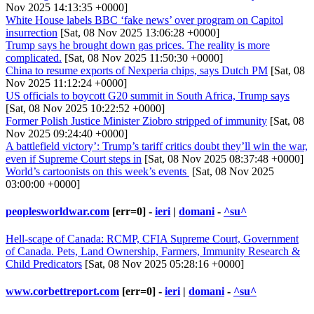
Nov 2025 14:13:35 +0000]
White House labels BBC ‘fake news’ over program on Capitol
insurrection
[Sat, 08 Nov 2025 13:06:28 +0000]
Trump says he brought down gas prices. The reality is more
complicated.
[Sat, 08 Nov 2025 11:50:30 +0000]
China to resume exports of Nexperia chips, says Dutch PM
[Sat, 08
Nov 2025 11:12:24 +0000]
US officials to boycott G20 summit in South Africa, Trump says
[Sat, 08 Nov 2025 10:22:52 +0000]
Former Polish Justice Minister Ziobro stripped of immunity
[Sat, 08
Nov 2025 09:24:40 +0000]
A battlefield victory’: Trump’s tariff critics doubt they’ll win the war,
even if Supreme Court steps in
[Sat, 08 Nov 2025 08:37:48 +0000]
World’s cartoonists on this week’s events
[Sat, 08 Nov 2025
03:00:00 +0000]
peoplesworldwar.com
[err=0] -
ieri
|
domani
-
^su^
Hell-scape of Canada: RCMP, CFIA Supreme Court, Government
of Canada. Pets, Land Ownership, Farmers, Immunity Research &
Child Predicators
[Sat, 08 Nov 2025 05:28:16 +0000]
www.corbettreport.com
[err=0] -
ieri
|
domani
-
^su^