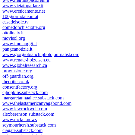
www.martinapastorelli.it
www.vietatoparlare.it
www.ereticamente.net
100giornidaleoni.it
casadelsole.tv
comedonchisciotte.org
ottolinatv.it
movisol.org
www.imolaoggi.it
pangeanotizie.it
www.giorgiobianchiphotojournalist.com
www.renate-holzeisen.eu
www.globalresearch.ca
brownstone.org
off-guardian.org
thecritic.co.uk
consentfactory.org
cjhopkins.substack.com
margaretannaalice.substack.com
www.thelastamericanvagabond.com
www.lewrockwell.com
alexberenson.substack.com
www.racket.news
seymourhersh.substack.com
ciagate.substack.com