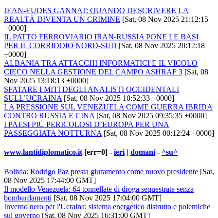
JEAN-EUDES GANNAT: QUANDO DESCRIVERE LA
REALTÀ DIVENTA UN CRIMINE
[Sat, 08 Nov 2025 21:12:15
+0000]
IL PATTO FERROVIARIO IRAN-RUSSIA PONE LE BASI
PER IL CORRIDOIO NORD-SUD
[Sat, 08 Nov 2025 20:12:18
+0000]
ALBANIA TRA ATTACCHI INFORMATICI E IL VICOLO
CIECO NELLA GESTIONE DEL CAMPO ASHRAF 3
[Sat, 08
Nov 2025 13:18:13 +0000]
SFATARE I MITI DEGLI ANALISTI OCCIDENTALI
SULL’UCRAINA
[Sat, 08 Nov 2025 10:52:33 +0000]
LA PRESSIONE SUL VENEZUELA COME GUERRA IBRIDA
CONTRO RUSSIA E CINA
[Sat, 08 Nov 2025 09:35:35 +0000]
I PAESI PIÙ PERICOLOSI D’EUROPA PER UNA
PASSEGGIATA NOTTURNA
[Sat, 08 Nov 2025 00:12:24 +0000]
www.lantidiplomatico.it
[err=0] -
ieri
|
domani
-
^su^
Bolivia: Rodrigo Paz presta giuramento come nuovo presidente
[Sat,
08 Nov 2025 17:44:00 GMT]
Il modello Venezuela: 64 tonnellate di droga sequestrate senza
bombardamenti
[Sat, 08 Nov 2025 17:04:00 GMT]
Inverno nero per l'Ucraina: sistema energetico distrutto e polemiche
sul governo
[Sat, 08 Nov 2025 16:31:00 GMT]