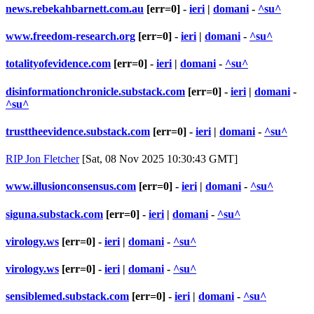
news.rebekahbarnett.com.au
[err=0] -
ieri
|
domani
-
^su^
www.freedom-research.org
[err=0] -
ieri
|
domani
-
^su^
totalityofevidence.com
[err=0] -
ieri
|
domani
-
^su^
disinformationchronicle.substack.com
[err=0] -
ieri
|
domani
-
^su^
trusttheevidence.substack.com
[err=0] -
ieri
|
domani
-
^su^
RIP Jon Fletcher
[Sat, 08 Nov 2025 10:30:43 GMT]
www.illusionconsensus.com
[err=0] -
ieri
|
domani
-
^su^
siguna.substack.com
[err=0] -
ieri
|
domani
-
^su^
virology.ws
[err=0] -
ieri
|
domani
-
^su^
virology.ws
[err=0] -
ieri
|
domani
-
^su^
sensiblemed.substack.com
[err=0] -
ieri
|
domani
-
^su^