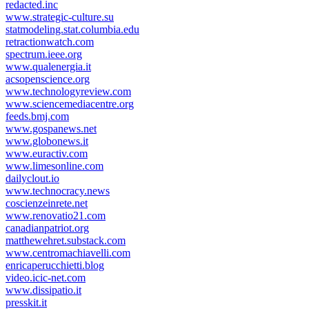
redacted.inc
www.strategic-culture.su
statmodeling.stat.columbia.edu
retractionwatch.com
spectrum.ieee.org
www.qualenergia.it
acsopenscience.org
www.technologyreview.com
www.sciencemediacentre.org
feeds.bmj.com
www.gospanews.net
www.globonews.it
www.euractiv.com
www.limesonline.com
dailyclout.io
www.technocracy.news
coscienzeinrete.net
www.renovatio21.com
canadianpatriot.org
matthewehret.substack.com
www.centromachiavelli.com
enricaperucchietti.blog
video.icic-net.com
www.dissipatio.it
presskit.it