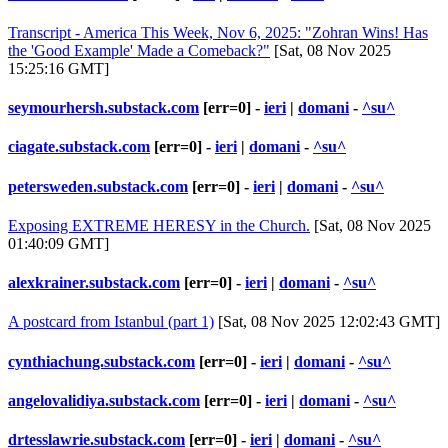
Transcript - America This Week, Nov 6, 2025: "Zohran Wins! Has
the 'Good Example' Made a Comeback?"
[Sat, 08 Nov 2025
15:25:16 GMT]
seymourhersh.substack.com
[err=0] -
ieri
|
domani
-
^su^
ciagate.substack.com
[err=0] -
ieri
|
domani
-
^su^
petersweden.substack.com
[err=0] -
ieri
|
domani
-
^su^
Exposing EXTREME HERESY in the Church.
[Sat, 08 Nov 2025
01:40:09 GMT]
alexkrainer.substack.com
[err=0] -
ieri
|
domani
-
^su^
A postcard from Istanbul (part 1)
[Sat, 08 Nov 2025 12:02:43 GMT]
cynthiachung.substack.com
[err=0] -
ieri
|
domani
-
^su^
angelovalidiya.substack.com
[err=0] -
ieri
|
domani
-
^su^
drtesslawrie.substack.com
[err=0] -
ieri
|
domani
-
^su^