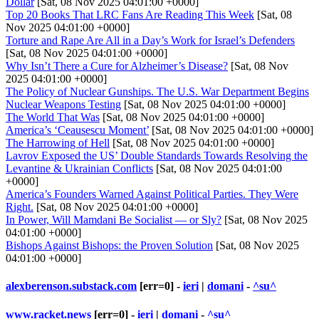
Dollar
[Sat, 08 Nov 2025 04:01:00 +0000]
Top 20 Books That LRC Fans Are Reading This Week
[Sat, 08
Nov 2025 04:01:00 +0000]
Torture and Rape Are All in a Day’s Work for Israel’s Defenders
[Sat, 08 Nov 2025 04:01:00 +0000]
Why Isn’t There a Cure for Alzheimer’s Disease?
[Sat, 08 Nov
2025 04:01:00 +0000]
The Policy of Nuclear Gunships. The U.S. War Department Begins
Nuclear Weapons Testing
[Sat, 08 Nov 2025 04:01:00 +0000]
The World That Was
[Sat, 08 Nov 2025 04:01:00 +0000]
America’s ‘Ceausescu Moment’
[Sat, 08 Nov 2025 04:01:00 +0000]
The Harrowing of Hell
[Sat, 08 Nov 2025 04:01:00 +0000]
Lavrov Exposed the US’ Double Standards Towards Resolving the
Levantine & Ukrainian Conflicts
[Sat, 08 Nov 2025 04:01:00
+0000]
America’s Founders Warned Against Political Parties. They Were
Right.
[Sat, 08 Nov 2025 04:01:00 +0000]
In Power, Will Mamdani Be Socialist — or Sly?
[Sat, 08 Nov 2025
04:01:00 +0000]
Bishops Against Bishops: the Proven Solution
[Sat, 08 Nov 2025
04:01:00 +0000]
alexberenson.substack.com
[err=0] -
ieri
|
domani
-
^su^
www.racket.news
[err=0] -
ieri
|
domani
-
^su^