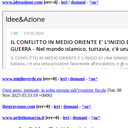
www.ideeazione.com
[err=4] -
ieri
|
domani
-
^su^
www.miglioverde.eu
[err=0] -
ieri
|
domani
-
^su^
Ogni anno, puntuale, la solita menata sull’evasione fiscale
[Sat, 08
Nov 2025 05:33:19 +0000]
thegrayzone.com
[err=0] -
ieri
|
domani
-
^su^
www.artistinmarcia.it
[err=0] -
ieri
|
domani
-
^su^