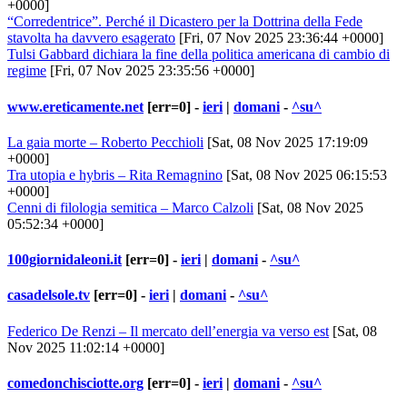
+0000]
“Corredentrice”. Perché il Dicastero per la Dottrina della Fede
stavolta ha davvero esagerato
[Fri, 07 Nov 2025 23:36:44 +0000]
Tulsi Gabbard dichiara la fine della politica americana di cambio di
regime
[Fri, 07 Nov 2025 23:35:56 +0000]
www.ereticamente.net
[err=0] -
ieri
|
domani
-
^su^
La gaia morte – Roberto Pecchioli
[Sat, 08 Nov 2025 17:19:09
+0000]
Tra utopia e hybris – Rita Remagnino
[Sat, 08 Nov 2025 06:15:53
+0000]
Cenni di filologia semitica – Marco Calzoli
[Sat, 08 Nov 2025
05:52:34 +0000]
100giornidaleoni.it
[err=0] -
ieri
|
domani
-
^su^
casadelsole.tv
[err=0] -
ieri
|
domani
-
^su^
Federico De Renzi – Il mercato dell’energia va verso est
[Sat, 08
Nov 2025 11:02:14 +0000]
comedonchisciotte.org
[err=0] -
ieri
|
domani
-
^su^