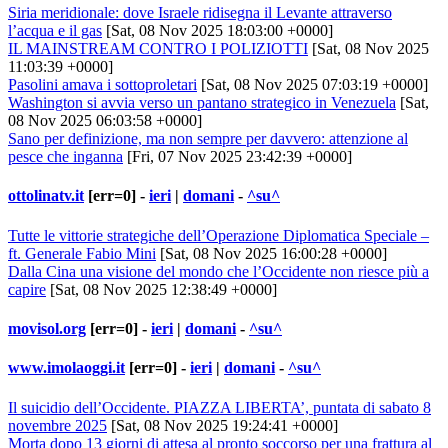
Siria meridionale: dove Israele ridisegna il Levante attraverso
l’acqua e il gas
[Sat, 08 Nov 2025 18:03:00 +0000]
IL MAINSTREAM CONTRO I POLIZIOTTI
[Sat, 08 Nov 2025
11:03:39 +0000]
Pasolini amava i sottoproletari
[Sat, 08 Nov 2025 07:03:19 +0000]
Washington si avvia verso un pantano strategico in Venezuela
[Sat,
08 Nov 2025 06:03:58 +0000]
Sano per definizione, ma non sempre per davvero: attenzione al
pesce che inganna
[Fri, 07 Nov 2025 23:42:39 +0000]
ottolinatv.it
[err=0] -
ieri
|
domani
-
^su^
Tutte le vittorie strategiche dell’Operazione Diplomatica Speciale –
ft. Generale Fabio Mini
[Sat, 08 Nov 2025 16:00:28 +0000]
Dalla Cina una visione del mondo che l’Occidente non riesce più a
capire
[Sat, 08 Nov 2025 12:38:49 +0000]
movisol.org
[err=0] -
ieri
|
domani
-
^su^
www.imolaoggi.it
[err=0] -
ieri
|
domani
-
^su^
Il suicidio dell’Occidente. PIAZZA LIBERTA’, puntata di sabato 8
novembre 2025
[Sat, 08 Nov 2025 19:24:41 +0000]
Morta dopo 13 giorni di attesa al pronto soccorso per una frattura al