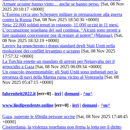
Armate ucraine hanno vinto… anche se hanno perso.
[Sat, 08 Nov
2025 20:10:17 +0000]
L’Europa cerca uno Schengen militare in preparazione alla guerra
contro la Russia
[Sat, 08 Nov 2025 18:50:30 +0000]
Siria: 22.000 soldati tenuti in ostaggio, 11.000 uccisi in 11 mesi.
L’occupazione israeliana del sud continua. “Alcuni sono pronti a
fare qualsiasi concessione pur di restare al potere” (Mannaa).
[Sat,
08 Nov 2025 18:32:19 +0000]
Lavrov ha smascherato i doppi standard degli Stati Uniti nella
risoluzione dei conflitti levantino e ucraino
[Sat, 08 Nov 2025
17:57:32 +0000]
La Turchia emette un mandato di arresto per Netanyahu per il
genocidio a Gaza
[Sat, 08 Nov 2025 06:09:34 +0000]
Un ostacolo insormontabile: gli Stati Uniti sono indignati per la
presenza di navi della Marina russa vicino al Venezuela
[Sat, 08
Nov 2025 05:47:15 +0000]
fahrenheit2022.it
[err=0] -
ieri
|
domani
-
^su^
www.lindipendente.online
[err=0] -
ieri
|
domani
-
^su^
Gaza, superate le 69mila persone uccise
[Sat, 08 Nov 2025 17:48:45
+0000]
Cisgiordania, la violenza israeliana non ferma la lotta per il diritto