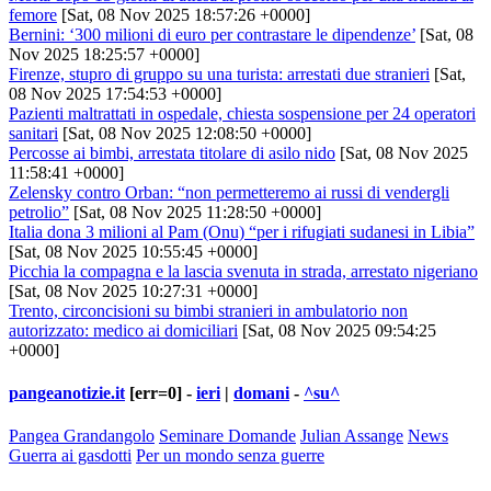
femore
[Sat, 08 Nov 2025 18:57:26 +0000]
Bernini: ‘300 milioni di euro per contrastare le dipendenze’
[Sat, 08
Nov 2025 18:25:57 +0000]
Firenze, stupro di gruppo su una turista: arrestati due stranieri
[Sat,
08 Nov 2025 17:54:53 +0000]
Pazienti maltrattati in ospedale, chiesta sospensione per 24 operatori
sanitari
[Sat, 08 Nov 2025 12:08:50 +0000]
Percosse ai bimbi, arrestata titolare di asilo nido
[Sat, 08 Nov 2025
11:58:41 +0000]
Zelensky contro Orban: “non permetteremo ai russi di vendergli
petrolio”
[Sat, 08 Nov 2025 11:28:50 +0000]
Italia dona 3 milioni al Pam (Onu) “per i rifugiati sudanesi in Libia”
[Sat, 08 Nov 2025 10:55:45 +0000]
Picchia la compagna e la lascia svenuta in strada, arrestato nigeriano
[Sat, 08 Nov 2025 10:27:31 +0000]
Trento, circoncisioni su bimbi stranieri in ambulatorio non
autorizzato: medico ai domiciliari
[Sat, 08 Nov 2025 09:54:25
+0000]
pangeanotizie.it
[err=0] -
ieri
|
domani
-
^su^
Pangea Grandangolo
Seminare Domande
Julian Assange
News
Guerra ai gasdotti
Per un mondo senza guerre