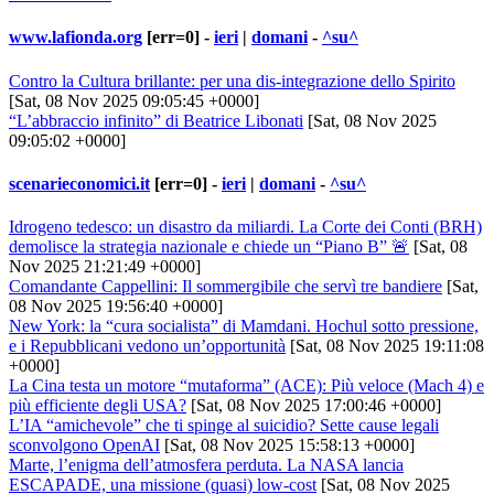
www.lafionda.org
[err=0] -
ieri
|
domani
-
^su^
Contro la Cultura brillante: per una dis-integrazione dello Spirito
[Sat, 08 Nov 2025 09:05:45 +0000]
“L’abbraccio infinito” di Beatrice Libonati
[Sat, 08 Nov 2025
09:05:02 +0000]
scenarieconomici.it
[err=0] -
ieri
|
domani
-
^su^
Idrogeno tedesco: un disastro da miliardi. La Corte dei Conti (BRH)
demolisce la strategia nazionale e chiede un “Piano B” 🚨
[Sat, 08
Nov 2025 21:21:49 +0000]
Comandante Cappellini: Il sommergibile che servì tre bandiere
[Sat,
08 Nov 2025 19:56:40 +0000]
New York: la “cura socialista” di Mamdani. Hochul sotto pressione,
e i Repubblicani vedono un’opportunità
[Sat, 08 Nov 2025 19:11:08
+0000]
La Cina testa un motore “mutaforma” (ACE): Più veloce (Mach 4) e
più efficiente degli USA?
[Sat, 08 Nov 2025 17:00:46 +0000]
L’IA “amichevole” che ti spinge al suicidio? Sette cause legali
sconvolgono OpenAI
[Sat, 08 Nov 2025 15:58:13 +0000]
Marte, l’enigma dell’atmosfera perduta. La NASA lancia
ESCAPADE, una missione (quasi) low-cost
[Sat, 08 Nov 2025