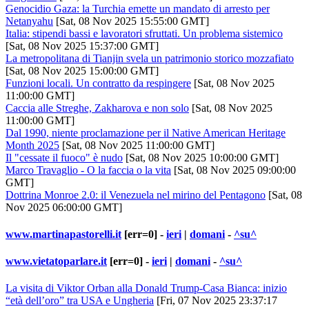
Genocidio Gaza: la Turchia emette un mandato di arresto per
Netanyahu
[Sat, 08 Nov 2025 15:55:00 GMT]
Italia: stipendi bassi e lavoratori sfruttati. Un problema sistemico
[Sat, 08 Nov 2025 15:37:00 GMT]
La metropolitana di Tianjin svela un patrimonio storico mozzafiato
[Sat, 08 Nov 2025 15:00:00 GMT]
Funzioni locali. Un contratto da respingere
[Sat, 08 Nov 2025
11:00:00 GMT]
Caccia alle Streghe, Zakharova e non solo
[Sat, 08 Nov 2025
11:00:00 GMT]
Dal 1990, niente proclamazione per il Native American Heritage
Month 2025
[Sat, 08 Nov 2025 11:00:00 GMT]
Il "cessate il fuoco" è nudo
[Sat, 08 Nov 2025 10:00:00 GMT]
Marco Travaglio - O la faccia o la vita
[Sat, 08 Nov 2025 09:00:00
GMT]
Dottrina Monroe 2.0: il Venezuela nel mirino del Pentagono
[Sat, 08
Nov 2025 06:00:00 GMT]
www.martinapastorelli.it
[err=0] -
ieri
|
domani
-
^su^
www.vietatoparlare.it
[err=0] -
ieri
|
domani
-
^su^
La visita di Viktor Orban alla Donald Trump-Casa Bianca: inizio
“età dell’oro” tra USA e Ungheria
[Fri, 07 Nov 2025 23:37:17