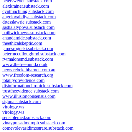
petersweden.substack.com
alexkrainer.substack.com
cynthiachung.substack.com
angelovalidiya.substack.com
drtesslawrie.substack.com
sashalatypova.substack.com
bailiwicknews.substack.com
anandamide.substack.com
theethicalskeptic.com
jamesroguski.substack.com
petermcculloughmd.substack.com
rwmalonemd.substack.com
www.thefreemind.co.uk
news.rebekahbarnett.com.au
www.freedom-research.org
totalityofevidence.com
disinformationchronicle.substack.com
trusttheevidence.substack.com
www.illusionconsensus.com
siguna.substack.com
virology.ws
virology.ws
sensiblemed.substack.com
vinayprasadmdmph.substack.com
comevolevasidimostrare.substack.com