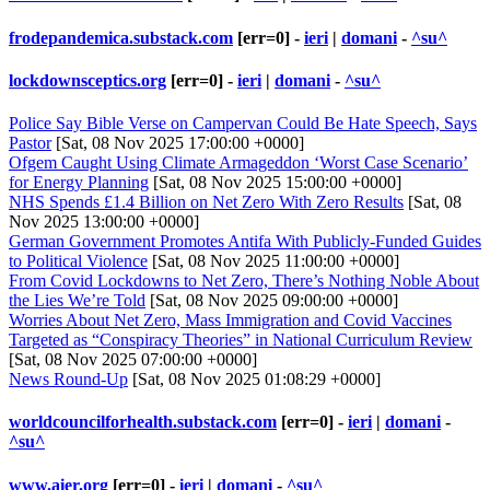
frodepandemica.substack.com
[err=0] -
ieri
|
domani
-
^su^
lockdownsceptics.org
[err=0] -
ieri
|
domani
-
^su^
Police Say Bible Verse on Campervan Could Be Hate Speech, Says
Pastor
[Sat, 08 Nov 2025 17:00:00 +0000]
Ofgem Caught Using Climate Armageddon ‘Worst Case Scenario’
for Energy Planning
[Sat, 08 Nov 2025 15:00:00 +0000]
NHS Spends £1.4 Billion on Net Zero With Zero Results
[Sat, 08
Nov 2025 13:00:00 +0000]
German Government Promotes Antifa With Publicly-Funded Guides
to Political Violence
[Sat, 08 Nov 2025 11:00:00 +0000]
From Covid Lockdowns to Net Zero, There’s Nothing Noble About
the Lies We’re Told
[Sat, 08 Nov 2025 09:00:00 +0000]
Worries About Net Zero, Mass Immigration and Covid Vaccines
Targeted as “Conspiracy Theories” in National Curriculum Review
[Sat, 08 Nov 2025 07:00:00 +0000]
News Round-Up
[Sat, 08 Nov 2025 01:08:29 +0000]
worldcouncilforhealth.substack.com
[err=0] -
ieri
|
domani
-
^su^
www.aier.org
[err=0] -
ieri
|
domani
-
^su^