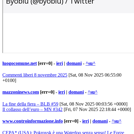
luogocomune.net
[err=0] -
ieri
|
domani
-
^su^
Commenti liberi 8 novembre 2025
[Sat, 08 Nov 2025 06:55:00
+0100]
mazzoninews.com
[err=0] -
ieri
|
domani
-
^su^
La fine della fiera – BLB #59
[Sat, 08 Nov 2025 00:03:56 +0000]
Il collasso dell’euro – MN #342
[Fri, 07 Nov 2025 22:18:44 +0000]
www.controinformazione.info
[err=0] -
ieri
|
domani
-
^su^
CEPA* (USA): Pokrovsk è una Waterloo senza senso! Le Forze