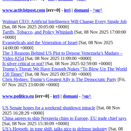
www.activistpost.com
[err=0] -
ieri
|
domani
-
^su^
Walmart CEO: Artificial Intelligence Will Change Every Single Job
[Sat, 08 Nov 2025 20:05:00 +0000]
Tariffs, Tobacco, and Policy Whiplash
[Sat, 08 Nov 2025 17:00:00
+0000]
Evangelicals and the Veneration of Israel
[Sat, 08 Nov 2025
14:00:00 +0000]
The 3 Reasons Behind US Plot to Depose Venezuela’s Maduro –
Video #254
[Sat, 08 Nov 2025 11:09:00 +0000]
Is silver critical or not?
[Sat, 08 Nov 2025 02:59:00 +0000]
Trump’s Threat: We Have Enough Nukes “To Blow Up The World
150 Times”
[Sat, 08 Nov 2025 00:57:00 +0000]
Chris Hedges: Trump’s Greatest Ally is The Democratic Party
[Fri,
07 Nov 2025 23:00:00 +0000]
www.politico.eu
[err=0] -
ieri
|
domani
-
^su^
US Senate hopes for a weekend shutdown miracle
[Sat, 08 Nov
2025 16:28:29 +0000]
China agrees to ship Nexperia chips to Europe, EU trade chief says
[Sat, 08 Nov 2025 15:30:09 +0000]
US’s Hegseth, in tone shift, talks nice to defense industry
[Sat, 08