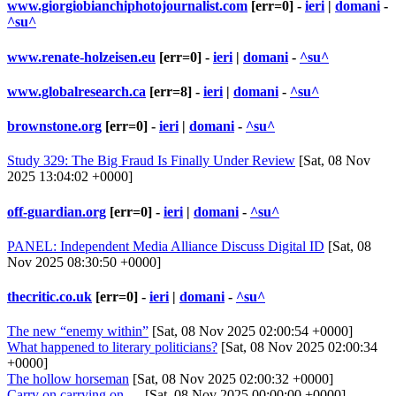
www.giorgiobianchiphotojournalist.com
[err=0] -
ieri
|
domani
-
^su^
www.renate-holzeisen.eu
[err=0] -
ieri
|
domani
-
^su^
www.globalresearch.ca
[err=8] -
ieri
|
domani
-
^su^
brownstone.org
[err=0] -
ieri
|
domani
-
^su^
Study 329: The Big Fraud Is Finally Under Review
[Sat, 08 Nov
2025 13:04:02 +0000]
off-guardian.org
[err=0] -
ieri
|
domani
-
^su^
PANEL: Independent Media Alliance Discuss Digital ID
[Sat, 08
Nov 2025 08:30:50 +0000]
thecritic.co.uk
[err=0] -
ieri
|
domani
-
^su^
The new “enemy within”
[Sat, 08 Nov 2025 02:00:54 +0000]
What happened to literary politicians?
[Sat, 08 Nov 2025 02:00:34
+0000]
The hollow horseman
[Sat, 08 Nov 2025 02:00:32 +0000]
Carry on carrying on …
[Sat, 08 Nov 2025 00:00:00 +0000]