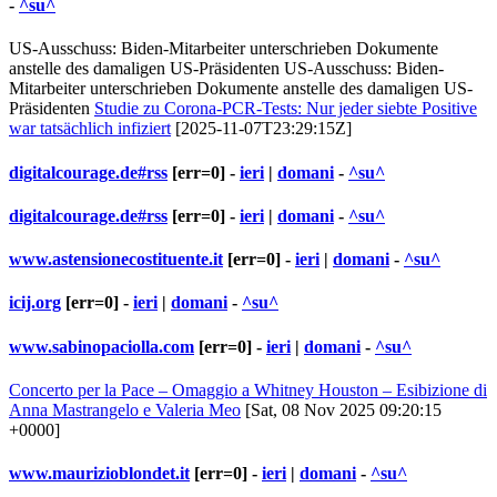
-
^su^
US-Ausschuss: Biden-Mitarbeiter unterschrieben Dokumente
anstelle des damaligen US-Präsidenten US-Ausschuss: Biden-
Mitarbeiter unterschrieben Dokumente anstelle des damaligen US-
Präsidenten
Studie zu Corona-PCR-Tests: Nur jeder siebte Positive
war tatsächlich infiziert
[2025-11-07T23:29:15Z]
digitalcourage.de#rss
[err=0] -
ieri
|
domani
-
^su^
digitalcourage.de#rss
[err=0] -
ieri
|
domani
-
^su^
www.astensionecostituente.it
[err=0] -
ieri
|
domani
-
^su^
icij.org
[err=0] -
ieri
|
domani
-
^su^
www.sabinopaciolla.com
[err=0] -
ieri
|
domani
-
^su^
Concerto per la Pace – Omaggio a Whitney Houston – Esibizione di
Anna Mastrangelo e Valeria Meo
[Sat, 08 Nov 2025 09:20:15
+0000]
www.maurizioblondet.it
[err=0] -
ieri
|
domani
-
^su^