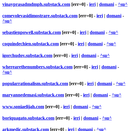
vinayprasadmdmph.substack.com
[err=0] -
ieri
|
domani
-
^su^
comevolevasidimostrare.substack.com
[err=0] -
ieri
|
domani
-
^su^
sebastienpowell.substack.com
[err=0] -
ieri
|
domani
-
^su^
coquindechien.substack.com
[err=0] -
ieri
|
domani
-
^su^
igorchudov.substack.com
[err=0] -
ieri
|
domani
-
^su^
wherearethenumbers.substack.com
[err=0] -
ieri
|
domani
-
^su^
popularrationalism.substack.com
[err=0] -
ieri
|
domani
-
^su^
maryannedemasi.substack.com
[err=0] -
ieri
|
domani
-
^su^
www.soniaelijah.com
[err=0] -
ieri
|
domani
-
^su^
boriquagato.substack.com
[err=0] -
ieri
|
domani
-
^su^
arkmedic.substack.com
[err=0] -
ieri
|
domani
-
^su^