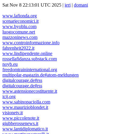
Sat Nov 8 22:13:01 UTC 2025 |
ieri
|
domani
www.lafionda.org
scenarieconomici.it
www.byoblu.com
luogocomune.net
mazzoninews.com
www.controinformazione.info
fahrenheit2022.it
www.lindipendente.online
rossellafidanza.substack.com
noyb.eu
freedomtraininternational.org
multipolar-magazin.de#atom-meldungen
digitalcourage.de#rss
digitalcourage.de#rss
www.astensionecostituente.it
icij.org
www.sabinopaciolla.com
www.maurizioblondet.it
visionetv.it
www.piccolenote.it
giubberossenews.it
www.lantidiplomatico.it