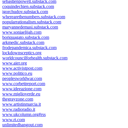
sebastienpowell.substack.com
coquindechien.substack.com
igorchudov.substack.com
wherearethenumbers.substack.com
popularrationalism.substack.com
maryannedemasi.substack.com
www.soniaelijah.com
boriquagato.substack.com
arkmedic.substack.com
frodepandemica.substack.com
lockdownsceptics.org
worldcouncilforhealth.substack.com
www.aier.org
www.activistpost.com
www.politico.eu
peoplesworldwar.com
www.corbettreport.com
www.ideeazione.com
www.miglioverde.eu
thegrayzone.com
www.artistinmarcia.it
www.radioradio.it
www.ukcolumn.org#rss
www.rt.com
unlimitedhangout.com