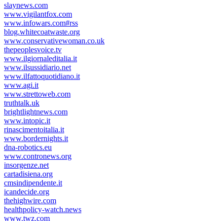
slaynews.com
www.vigilantfox.com
www.infowars.com#rss
blog.whitecoatwaste.org
www.conservativewoman.co.uk
thepeoplesvoice.tv
www.ilgiornaleditalia.it
www.ilsussidiario.net
www.ilfattoquotidiano.it
www.agi.it
www.strettoweb.com
truthtalk.uk
brightlightnews.com
www.intopic.it
rinascimentoitalia.it
www.bordernights.it
dna-robotics.eu
www.contronews.org
insorgenze.net
cartadisiena.org
cmsindipendente.it
icandecide.org
thehighwire.com
healthpolicy-watch.news
www.twz.com