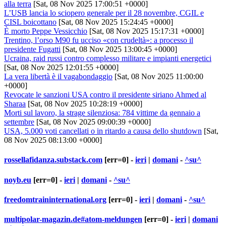
alla terra
[Sat, 08 Nov 2025 17:00:51 +0000]
L’USB lancia lo sciopero generale per il 28 novembre, CGIL e
CISL boicottano
[Sat, 08 Nov 2025 15:24:45 +0000]
È morto Peppe Vessicchio
[Sat, 08 Nov 2025 15:17:31 +0000]
Trentino, l’orso M90 fu ucciso «con crudeltà»: a processo il
presidente Fugatti
[Sat, 08 Nov 2025 13:00:45 +0000]
Ucraina, raid russi contro complesso militare e impianti energetici
[Sat, 08 Nov 2025 12:01:55 +0000]
La vera libertà è il vagabondaggio
[Sat, 08 Nov 2025 11:00:00
+0000]
Revocate le sanzioni USA contro il presidente siriano Ahmed al
Sharaa
[Sat, 08 Nov 2025 10:28:19 +0000]
Morti sul lavoro, la strage silenziosa: 784 vittime da gennaio a
settembre
[Sat, 08 Nov 2025 09:00:39 +0000]
USA, 5.000 voti cancellati o in ritardo a causa dello shutdown
[Sat,
08 Nov 2025 08:13:00 +0000]
rossellafidanza.substack.com
[err=0] -
ieri
|
domani
-
^su^
noyb.eu
[err=0] -
ieri
|
domani
-
^su^
freedomtraininternational.org
[err=0] -
ieri
|
domani
-
^su^
multipolar-magazin.de#atom-meldungen
[err=0] -
ieri
|
domani