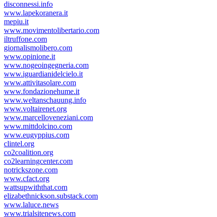
disconnessi.info
www.lapekoranera.it
mepiu.it
www.movimentolibertario.com
iltruffone.com
giornalismolibero.com
www.opinione.it
www.nogeoingegneria.com
www.iguardianidelcielo.it
www.attivitasolare.com
www.fondazionehume.it
www.weltanschauung.info
www.voltairenet.org
www.marcelloveneziani.com
www.mittdolcino.com
www.eugyppius.com
clintel.org
co2coalition.org
co2learningcenter.com
notrickszone.com
www.cfact.org
wattsupwiththat.com
elizabethnickson.substack.com
www.laluce.news
www.trialsitenews.com