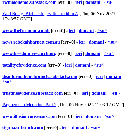
rwmalonemd.substack.com
[err=0] -
ieri
|
domani
-
^su^
Well Being: Biohacking with Urolithin A
[Thu, 06 Nov 2025
17:43:57 GMT]
www.thefreemind.co.uk
[err=0] -
ieri
|
domani
-
^su^
news.rebekahbarnett.com.au
[err=0] -
ieri
|
domani
-
^su^
www.freedom-research.org
[err=0] -
ieri
|
domani
-
^su^
totalityofevidence.com
[err=0] -
ieri
|
domani
-
^su^
disinformationchronicle.substack.com
[err=0] -
ieri
|
domani
-
^su^
trusttheevidence.substack.com
[err=0] -
ieri
|
domani
-
^su^
Payments in Medicine: Part 2
[Thu, 06 Nov 2025 11:03:12 GMT]
www.illusionconsensus.com
[err=0] -
ieri
|
domani
-
^su^
siguna.substack.com
[err=0] -
ieri
|
domani
-
^su^