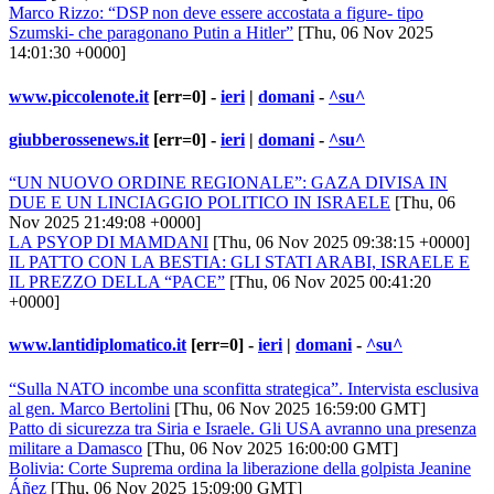
Marco Rizzo: “DSP non deve essere accostata a figure- tipo
Szumski- che paragonano Putin a Hitler”
[Thu, 06 Nov 2025
14:01:30 +0000]
www.piccolenote.it
[err=0] -
ieri
|
domani
-
^su^
giubberossenews.it
[err=0] -
ieri
|
domani
-
^su^
“UN NUOVO ORDINE REGIONALE”: GAZA DIVISA IN
DUE E UN LINCIAGGIO POLITICO IN ISRAELE
[Thu, 06
Nov 2025 21:49:08 +0000]
LA PSYOP DI MAMDANI
[Thu, 06 Nov 2025 09:38:15 +0000]
IL PATTO CON LA BESTIA: GLI STATI ARABI, ISRAELE E
IL PREZZO DELLA “PACE”
[Thu, 06 Nov 2025 00:41:20
+0000]
www.lantidiplomatico.it
[err=0] -
ieri
|
domani
-
^su^
“Sulla NATO incombe una sconfitta strategica”. Intervista esclusiva
al gen. Marco Bertolini
[Thu, 06 Nov 2025 16:59:00 GMT]
Patto di sicurezza tra Siria e Israele. Gli USA avranno una presenza
militare a Damasco
[Thu, 06 Nov 2025 16:00:00 GMT]
Bolivia: Corte Suprema ordina la liberazione della golpista Jeanine
Áñez
[Thu, 06 Nov 2025 15:09:00 GMT]