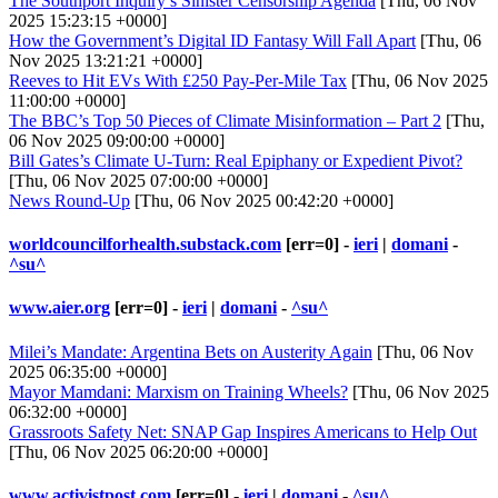
The Southport Inquiry’s Sinister Censorship Agenda
[Thu, 06 Nov
2025 15:23:15 +0000]
How the Government’s Digital ID Fantasy Will Fall Apart
[Thu, 06
Nov 2025 13:21:21 +0000]
Reeves to Hit EVs With £250 Pay-Per-Mile Tax
[Thu, 06 Nov 2025
11:00:00 +0000]
The BBC’s Top 50 Pieces of Climate Misinformation – Part 2
[Thu,
06 Nov 2025 09:00:00 +0000]
Bill Gates’s Climate U-Turn: Real Epiphany or Expedient Pivot?
[Thu, 06 Nov 2025 07:00:00 +0000]
News Round-Up
[Thu, 06 Nov 2025 00:42:20 +0000]
worldcouncilforhealth.substack.com
[err=0] -
ieri
|
domani
-
^su^
www.aier.org
[err=0] -
ieri
|
domani
-
^su^
Milei’s Mandate: Argentina Bets on Austerity Again
[Thu, 06 Nov
2025 06:35:00 +0000]
Mayor Mamdani: Marxism on Training Wheels?
[Thu, 06 Nov 2025
06:32:00 +0000]
Grassroots Safety Net: SNAP Gap Inspires Americans to Help Out
[Thu, 06 Nov 2025 06:20:00 +0000]
www.activistpost.com
[err=0] -
ieri
|
domani
-
^su^