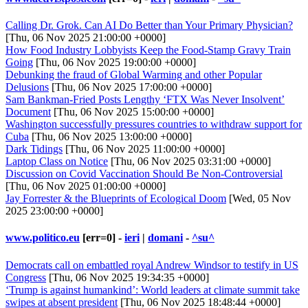
Calling Dr. Grok. Can AI Do Better than Your Primary Physician?
[Thu, 06 Nov 2025 21:00:00 +0000]
How Food Industry Lobbyists Keep the Food-Stamp Gravy Train
Going
[Thu, 06 Nov 2025 19:00:00 +0000]
Debunking the fraud of Global Warming and other Popular
Delusions
[Thu, 06 Nov 2025 17:00:00 +0000]
Sam Bankman-Fried Posts Lengthy ‘FTX Was Never Insolvent’
Document
[Thu, 06 Nov 2025 15:00:00 +0000]
Washington successfully pressures countries to withdraw support for
Cuba
[Thu, 06 Nov 2025 13:00:00 +0000]
Dark Tidings
[Thu, 06 Nov 2025 11:00:00 +0000]
Laptop Class on Notice
[Thu, 06 Nov 2025 03:31:00 +0000]
Discussion on Covid Vaccination Should Be Non-Controversial
[Thu, 06 Nov 2025 01:00:00 +0000]
Jay Forrester & the Blueprints of Ecological Doom
[Wed, 05 Nov
2025 23:00:00 +0000]
www.politico.eu
[err=0] -
ieri
|
domani
-
^su^
Democrats call on embattled royal Andrew Windsor to testify in US
Congress
[Thu, 06 Nov 2025 19:34:35 +0000]
‘Trump is against humankind’: World leaders at climate summit take
swipes at absent president
[Thu, 06 Nov 2025 18:48:44 +0000]