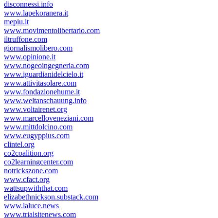
disconnessi.info
www.lapekoranera.it
mepiu.it
www.movimentolibertario.com
iltruffone.com
giornalismolibero.com
www.opinione.it
www.nogeoingegneria.com
www.iguardianidelcielo.it
www.attivitasolare.com
www.fondazionehume.it
www.weltanschauung.info
www.voltairenet.org
www.marcelloveneziani.com
www.mittdolcino.com
www.eugyppius.com
clintel.org
co2coalition.org
co2learningcenter.com
notrickszone.com
www.cfact.org
wattsupwiththat.com
elizabethnickson.substack.com
www.laluce.news
www.trialsitenews.com