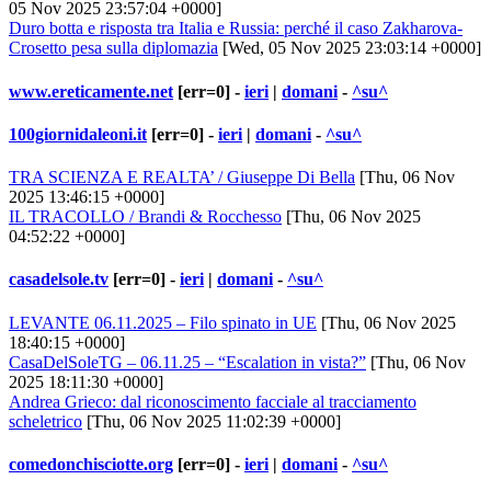
05 Nov 2025 23:57:04 +0000]
Duro botta e risposta tra Italia e Russia: perché il caso Zakharova-
Crosetto pesa sulla diplomazia
[Wed, 05 Nov 2025 23:03:14 +0000]
www.ereticamente.net
[err=0] -
ieri
|
domani
-
^su^
100giornidaleoni.it
[err=0] -
ieri
|
domani
-
^su^
TRA SCIENZA E REALTA’ / Giuseppe Di Bella
[Thu, 06 Nov
2025 13:46:15 +0000]
IL TRACOLLO / Brandi & Rocchesso
[Thu, 06 Nov 2025
04:52:22 +0000]
casadelsole.tv
[err=0] -
ieri
|
domani
-
^su^
LEVANTE 06.11.2025 – Filo spinato in UE
[Thu, 06 Nov 2025
18:40:15 +0000]
CasaDelSoleTG – 06.11.25 – “Escalation in vista?”
[Thu, 06 Nov
2025 18:11:30 +0000]
Andrea Grieco: dal riconoscimento facciale al tracciamento
scheletrico
[Thu, 06 Nov 2025 11:02:39 +0000]
comedonchisciotte.org
[err=0] -
ieri
|
domani
-
^su^