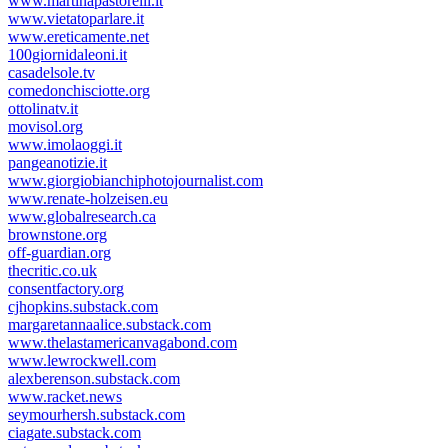
www.martinapastorelli.it
www.vietatoparlare.it
www.ereticamente.net
100giornidaleoni.it
casadelsole.tv
comedonchisciotte.org
ottolinatv.it
movisol.org
www.imolaoggi.it
pangeanotizie.it
www.giorgiobianchiphotojournalist.com
www.renate-holzeisen.eu
www.globalresearch.ca
brownstone.org
off-guardian.org
thecritic.co.uk
consentfactory.org
cjhopkins.substack.com
margaretannaalice.substack.com
www.thelastamericanvagabond.com
www.lewrockwell.com
alexberenson.substack.com
www.racket.news
seymourhersh.substack.com
ciagate.substack.com