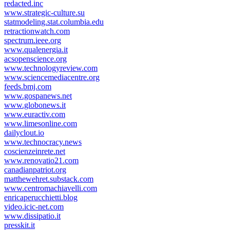
redacted.inc
www.strategic-culture.su
statmodeling.stat.columbia.edu
retractionwatch.com
spectrum.ieee.org
www.qualenergia.it
acsopenscience.org
www.technologyreview.com
www.sciencemediacentre.org
feeds.bmj.com
www.gospanews.net
www.globonews.it
www.euractiv.com
www.limesonline.com
dailyclout.io
www.technocracy.news
coscienzeinrete.net
www.renovatio21.com
canadianpatriot.org
matthewehret.substack.com
www.centromachiavelli.com
enricaperucchietti.blog
video.icic-net.com
www.dissipatio.it
presskit.it