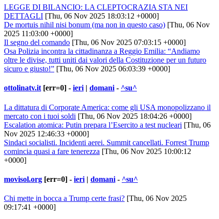
LEGGE DI BILANCIO: LA CLEPTOCRAZIA STA NEI
DETTAGLI
[Thu, 06 Nov 2025 18:03:12 +0000]
De mortuis nihil nisi bonum (ma non in questo caso)
[Thu, 06 Nov
2025 11:03:00 +0000]
Il segno del comando
[Thu, 06 Nov 2025 07:03:15 +0000]
Osa Polizia incontra la cittadinanza a Reggio Emilia: “Andiamo
oltre le divise, tutti uniti dai valori della Costituzione per un futuro
sicuro e giusto!”
[Thu, 06 Nov 2025 06:03:39 +0000]
ottolinatv.it
[err=0] -
ieri
|
domani
-
^su^
La dittatura di Corporate America: come gli USA monopolizzano il
mercato con i tuoi soldi
[Thu, 06 Nov 2025 18:04:26 +0000]
Escalation atomica: Putin prepara l’Esercito a test nucleari
[Thu, 06
Nov 2025 12:46:33 +0000]
Sindaci socialisti. Incidenti aerei. Summit cancellati. Forrest Trump
comincia quasi a fare tenerezza
[Thu, 06 Nov 2025 10:00:12
+0000]
movisol.org
[err=0] -
ieri
|
domani
-
^su^
Chi mette in bocca a Trump certe frasi?
[Thu, 06 Nov 2025
09:17:41 +0000]