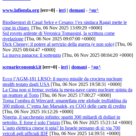
www.lafionda.org
[err=0] -
ieri
|
domani
-
^su^
Biodigestori di Casal Selce e Cesano: l’ex sindaca Raggi mette le
cose in chiaro
[Thu, 06 Nov 2025 13:09:29 +0000]
Sul roveto ardente di Veronica Tomassini, la scrittura come
rivelazione
[Thu, 06 Nov 2025 09:07:00 +0000]
Dick Cheney: il potere al servizio della guerra (e non solo)
[Thu, 06
Nov 2025 08:04:47 +0000]
La nuova panacea: il sorteggio
[Thu, 06 Nov 2025 08:04:20 +0000]
scenarieconomici.it
[err=0] -
ieri
|
domani
-
^su^
Ecco l’AGM-181 LRSO: il nuovo missile da crociera nucleare
stealth testato dagli USA
[Thu, 06 Nov 2025 19:58:31 +0000]
La Cina non si ferma: svelata la mega-nave cargo nucleare spinta da
un reattore al Torio
[Thu, 06 Nov 2025 17:00:27 +0000]
Torna l’ombra di Wirecard: smantellata rete globale truffaldina da
300 milioni. C’entra Jan Marsalek, ex COO delle carte di credito
[Thu, 06 Nov 2025 16:12:26 +0000]
Nigeria, il saccheggio infinito: spariti 300 miliardi di dollari in
petrolio. E forse è solo l’inizio
[Thu, 06 Nov 2025 15:21:14 +0000]
L’auto elettrica cinese ti spia? In Israele pensano di sì: via 700
veicoli agli ufficiali IDF
[Thu, 06 Nov 2025 14:39:51 +0000]