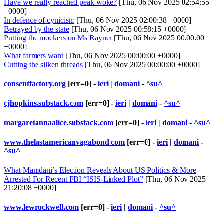
Have we really reached peak woke?
[Thu, 06 Nov 2025 02:54:55
+0000]
In defence of cynicism
[Thu, 06 Nov 2025 02:00:38 +0000]
Betrayed by the state
[Thu, 06 Nov 2025 00:58:15 +0000]
Putting the mockers on Ms Rayner
[Thu, 06 Nov 2025 00:00:00
+0000]
What farmers want
[Thu, 06 Nov 2025 00:00:00 +0000]
Cutting the silken threads
[Thu, 06 Nov 2025 00:00:00 +0000]
consentfactory.org
[err=0] -
ieri
|
domani
-
^su^
cjhopkins.substack.com
[err=0] -
ieri
|
domani
-
^su^
margaretannaalice.substack.com
[err=0] -
ieri
|
domani
-
^su^
www.thelastamericanvagabond.com
[err=0] -
ieri
|
domani
-
^su^
What Mamdani’s Election Reveals About US Politics & More
Arrested For Recent FBI “ISIS-Linked Plot”
[Thu, 06 Nov 2025
21:20:08 +0000]
www.lewrockwell.com
[err=0] -
ieri
|
domani
-
^su^