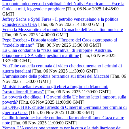
Un ponte unico verso la spiritualità dei Nativi Americani — Esce la
Guida a miti, leggende e preghiere
[Thu, 06 Nov 2025 14:45:00
GMT]
Jeffrey Sachs e Sybil Fares - Il petrolio venezuelano e la politica
gangsteristica USA
[Thu, 06 Nov 2025 14:18:00 GMT]
Verso la Mezzanotte del mondo. Cronache dell’escalation nucleare
[Thu, 06 Nov 2025 14:00:00 GMT]
Pepe Escobar - Distopia totale: l'Impero del Caos aggrappato al
"modello siriano"
[Thu, 06 Nov 2025 13:30:00 GMT]
La Cina condanna la "falsa narrativa" di Filippine, Australia,
Giappone e USA sulle questioni marittime
[Thu, 06 Nov 2025
13:29:00 GMT]
YouTube cancella centinaia di video che documentano i crimini di
guerra israeliani
[Thu, 06 Nov 2025 11:30:00 GMT]
L'ammissione della polizia britannica sui tifosi del Maccabi
[Thu, 06
Nov 2025 11:30:00 GMT]
Ministri israeliani esortano gli ebrei a fuggire da Mamdani:
"sostenitore di Hamas"
[Thu, 06 Nov 2025 11:30:00 GMT]
La povertà che dilaga. I Governi della Ue hanno letto i rapporti sulla
povertà?
[Thu, 06 Nov 2025 11:00:00 GMT]
La ONG, HRF, chiede l'arresto di Olmert in Germania per crimini di
guerra a Gaza
[Thu, 06 Nov 2025 11:00:00 GMT]
Caitlin Johnstone: Israele continua a far morire di fame Gaza e altre
note
[Thu, 06 Nov 2025 11:00:00 GMT]
Yemen. L'Associazione yemenita per la cura e la riabilitazione dei