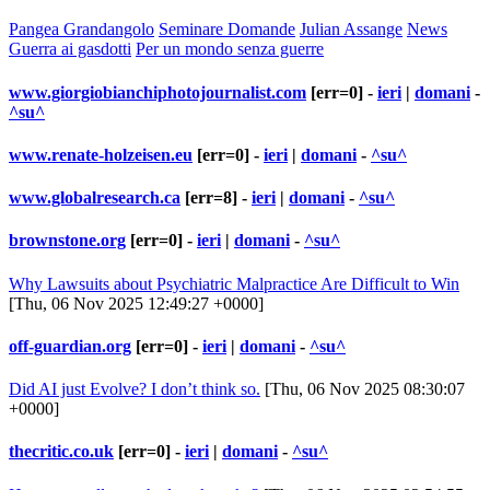
Pangea Grandangolo
Seminare Domande
Julian Assange
News
Guerra ai gasdotti
Per un mondo senza guerre
www.giorgiobianchiphotojournalist.com
[err=0] -
ieri
|
domani
-
^su^
www.renate-holzeisen.eu
[err=0] -
ieri
|
domani
-
^su^
www.globalresearch.ca
[err=8] -
ieri
|
domani
-
^su^
brownstone.org
[err=0] -
ieri
|
domani
-
^su^
Why Lawsuits about Psychiatric Malpractice Are Difficult to Win
[Thu, 06 Nov 2025 12:49:27 +0000]
off-guardian.org
[err=0] -
ieri
|
domani
-
^su^
Did AI just Evolve? I don’t think so.
[Thu, 06 Nov 2025 08:30:07
+0000]
thecritic.co.uk
[err=0] -
ieri
|
domani
-
^su^