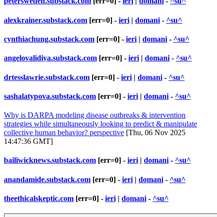
petersweden.substack.com
[err=0] -
ieri
|
domani
-
^su^
alexkrainer.substack.com
[err=0] -
ieri
|
domani
-
^su^
cynthiachung.substack.com
[err=0] -
ieri
|
domani
-
^su^
angelovalidiya.substack.com
[err=0] -
ieri
|
domani
-
^su^
drtesslawrie.substack.com
[err=0] -
ieri
|
domani
-
^su^
sashalatypova.substack.com
[err=0] -
ieri
|
domani
-
^su^
Why is DARPA modeling disease outbreaks & intervention
strategies while simultaneously looking to predict & manipulate
collective human behavior? perspective
[Thu, 06 Nov 2025
14:47:36 GMT]
bailiwicknews.substack.com
[err=0] -
ieri
|
domani
-
^su^
anandamide.substack.com
[err=0] -
ieri
|
domani
-
^su^
theethicalskeptic.com
[err=0] -
ieri
|
domani
-
^su^