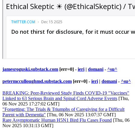
jamesroguski.substack.com
[err=0] -
ieri
|
domani
-
^su^
petermcculloughmd.substack.com
[err=0] -
ieri
|
domani
-
^su^
BREAKING: Peer-Reviewed Study Finds COVID-19 "Vaccines"
Linked to 63 Serious Brain and Spinal Cord Adverse Events
[Thu,
06 Nov 2025 17:27:02 GMT]
"Forgetting: The Trials & Triumphs of Caregiving for a Difficult
Parent with Dementia"
[Thu, 06 Nov 2025 13:07:37 GMT]
Rare Asymptomatic Human H5N1 Bird Flu Cases Found
[Thu, 06
Nov 2025 10:31:13 GMT]