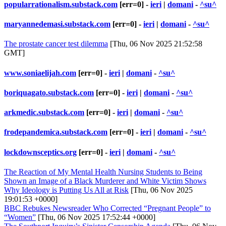
popularrationalism.substack.com
[err=0] -
ieri
|
domani
-
^su^
maryannedemasi.substack.com
[err=0] -
ieri
|
domani
-
^su^
The prostate cancer test dilemma
[Thu, 06 Nov 2025 21:52:58
GMT]
www.soniaelijah.com
[err=0] -
ieri
|
domani
-
^su^
boriquagato.substack.com
[err=0] -
ieri
|
domani
-
^su^
arkmedic.substack.com
[err=0] -
ieri
|
domani
-
^su^
frodepandemica.substack.com
[err=0] -
ieri
|
domani
-
^su^
lockdownsceptics.org
[err=0] -
ieri
|
domani
-
^su^
The Reaction of My Mental Health Nursing Students to Being
Shown an Image of a Black Murderer and White Victim Shows
Why Ideology is Putting Us All at Risk
[Thu, 06 Nov 2025
19:01:53 +0000]
BBC Rebukes Newsreader Who Corrected “Pregnant People” to
“Women”
[Thu, 06 Nov 2025 17:52:44 +0000]