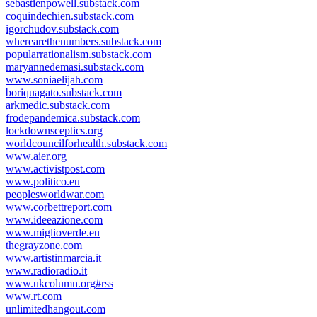
sebastienpowell.substack.com
coquindechien.substack.com
igorchudov.substack.com
wherearethenumbers.substack.com
popularrationalism.substack.com
maryannedemasi.substack.com
www.soniaelijah.com
boriquagato.substack.com
arkmedic.substack.com
frodepandemica.substack.com
lockdownsceptics.org
worldcouncilforhealth.substack.com
www.aier.org
www.activistpost.com
www.politico.eu
peoplesworldwar.com
www.corbettreport.com
www.ideeazione.com
www.miglioverde.eu
thegrayzone.com
www.artistinmarcia.it
www.radioradio.it
www.ukcolumn.org#rss
www.rt.com
unlimitedhangout.com