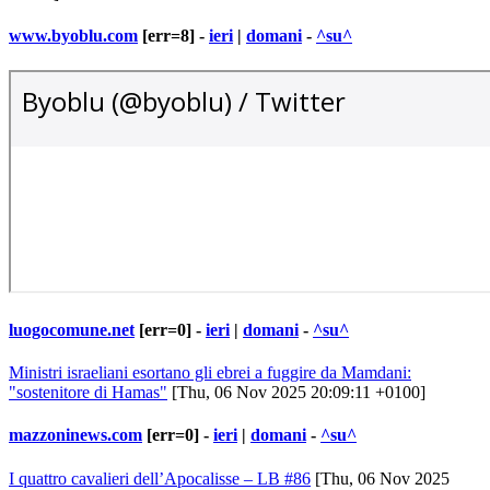
www.byoblu.com
[err=8] -
ieri
|
domani
-
^su^
luogocomune.net
[err=0] -
ieri
|
domani
-
^su^
Ministri israeliani esortano gli ebrei a fuggire da Mamdani:
"sostenitore di Hamas"
[Thu, 06 Nov 2025 20:09:11 +0100]
mazzoninews.com
[err=0] -
ieri
|
domani
-
^su^
I quattro cavalieri dell’Apocalisse – LB #86
[Thu, 06 Nov 2025