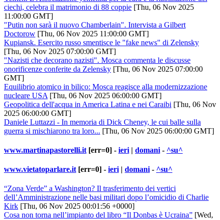
ciechi, celebra il matrimonio di 88 coppie
[Thu, 06 Nov 2025
11:00:00 GMT]
"Putin non sarà il nuovo Chamberlain". Intervista a Gilbert
Doctorow
[Thu, 06 Nov 2025 11:00:00 GMT]
Kupiansk. Esercito russo smentisce le "fake news" di Zelensky
[Thu, 06 Nov 2025 07:00:00 GMT]
"Nazisti che decorano nazisti". Mosca commenta le discusse
onorificenze conferite da Zelensky
[Thu, 06 Nov 2025 07:00:00
GMT]
Equilibrio atomico in bilico: Mosca reagisce alla modernizzazione
nucleare USA
[Thu, 06 Nov 2025 06:00:00 GMT]
Geopolitica dell'acqua in America Latina e nei Caraibi
[Thu, 06 Nov
2025 06:00:00 GMT]
Daniele Luttazzi - In memoria di Dick Cheney, le cui balle sulla
guerra si mischiarono tra loro...
[Thu, 06 Nov 2025 06:00:00 GMT]
www.martinapastorelli.it
[err=0] -
ieri
|
domani
-
^su^
www.vietatoparlare.it
[err=0] -
ieri
|
domani
-
^su^
“Zona Verde” a Washington? Il trasferimento dei vertici
dell’Amministrazione nelle basi militari dopo l’omicidio di Charlie
Kirk
[Thu, 06 Nov 2025 00:01:56 +0000]
Cosa non torna nell’impianto del libro “Il Donbas è Ucraina”
[Wed,