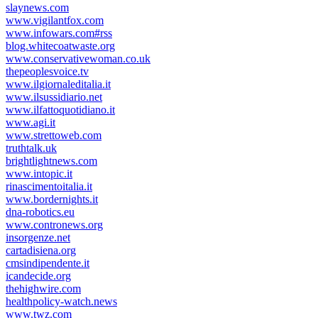
slaynews.com
www.vigilantfox.com
www.infowars.com#rss
blog.whitecoatwaste.org
www.conservativewoman.co.uk
thepeoplesvoice.tv
www.ilgiornaleditalia.it
www.ilsussidiario.net
www.ilfattoquotidiano.it
www.agi.it
www.strettoweb.com
truthtalk.uk
brightlightnews.com
www.intopic.it
rinascimentoitalia.it
www.bordernights.it
dna-robotics.eu
www.contronews.org
insorgenze.net
cartadisiena.org
cmsindipendente.it
icandecide.org
thehighwire.com
healthpolicy-watch.news
www.twz.com