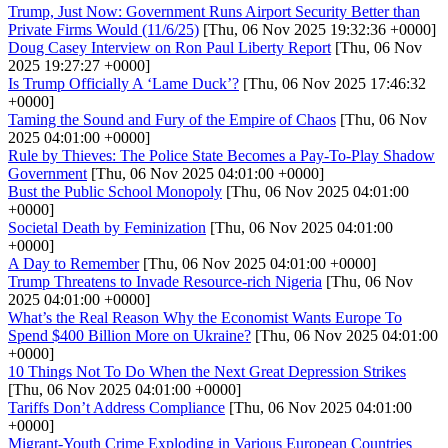
Trump, Just Now: Government Runs Airport Security Better than
Private Firms Would (11/6/25)
[Thu, 06 Nov 2025 19:32:36 +0000]
Doug Casey Interview on Ron Paul Liberty Report
[Thu, 06 Nov
2025 19:27:27 +0000]
Is Trump Officially A ‘Lame Duck’?
[Thu, 06 Nov 2025 17:46:32
+0000]
Taming the Sound and Fury of the Empire of Chaos
[Thu, 06 Nov
2025 04:01:00 +0000]
Rule by Thieves: The Police State Becomes a Pay-To-Play Shadow
Government
[Thu, 06 Nov 2025 04:01:00 +0000]
Bust the Public School Monopoly
[Thu, 06 Nov 2025 04:01:00
+0000]
Societal Death by Feminization
[Thu, 06 Nov 2025 04:01:00
+0000]
A Day to Remember
[Thu, 06 Nov 2025 04:01:00 +0000]
Trump Threatens to Invade Resource-rich Nigeria
[Thu, 06 Nov
2025 04:01:00 +0000]
What’s the Real Reason Why the Economist Wants Europe To
Spend $400 Billion More on Ukraine?
[Thu, 06 Nov 2025 04:01:00
+0000]
10 Things Not To Do When the Next Great Depression Strikes
[Thu, 06 Nov 2025 04:01:00 +0000]
Tariffs Don’t Address Compliance
[Thu, 06 Nov 2025 04:01:00
+0000]
Migrant-Youth Crime Exploding in Various European Countries