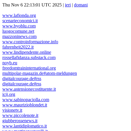
Thu Nov 6 22:13:01 UTC 2025 |
ieri
|
domani
www.lafionda.org
scenarieconomici.it
www.byoblu.com
luogocomune.net
mazzoninews.com
www.controinformazione.info
fahrenheit2022.it
www.lindipendente.online
rossellafidanza.substack.com
noyb.eu
freedomtraininternational.org
multipolar-magazin.de#atom-meldungen
digitalcourage.de#rss
digitalcourage.de#rss
www.astensionecostituente.it
icij.org
www.sabinopaciolla.com
www.maurizioblondet.it
visionetv.it
www.piccolenote.it
giubberossenews.it
www.lantidiplomatico.it