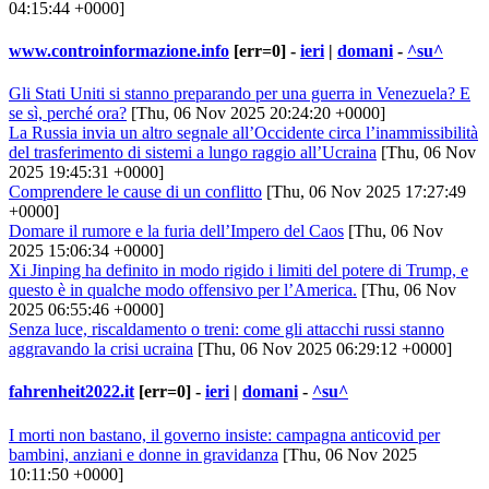
04:15:44 +0000]
www.controinformazione.info
[err=0] -
ieri
|
domani
-
^su^
Gli Stati Uniti si stanno preparando per una guerra in Venezuela? E
se sì, perché ora?
[Thu, 06 Nov 2025 20:24:20 +0000]
La Russia invia un altro segnale all’Occidente circa l’inammissibilità
del trasferimento di sistemi a lungo raggio all’Ucraina
[Thu, 06 Nov
2025 19:45:31 +0000]
Comprendere le cause di un conflitto
[Thu, 06 Nov 2025 17:27:49
+0000]
Domare il rumore e la furia dell’Impero del Caos
[Thu, 06 Nov
2025 15:06:34 +0000]
Xi Jinping ha definito in modo rigido i limiti del potere di Trump, e
questo è in qualche modo offensivo per l’America.
[Thu, 06 Nov
2025 06:55:46 +0000]
Senza luce, riscaldamento o treni: come gli attacchi russi stanno
aggravando la crisi ucraina
[Thu, 06 Nov 2025 06:29:12 +0000]
fahrenheit2022.it
[err=0] -
ieri
|
domani
-
^su^
I morti non bastano, il governo insiste: campagna anticovid per
bambini, anziani e donne in gravidanza
[Thu, 06 Nov 2025
10:11:50 +0000]