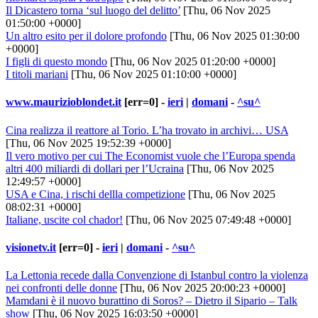
Il Dicastero torna ‘sul luogo del delitto’
[Thu, 06 Nov 2025
01:50:00 +0000]
Un altro esito per il dolore profondo
[Thu, 06 Nov 2025 01:30:00
+0000]
I figli di questo mondo
[Thu, 06 Nov 2025 01:20:00 +0000]
I titoli mariani
[Thu, 06 Nov 2025 01:10:00 +0000]
www.maurizioblondet.it
[err=0] -
ieri
|
domani
-
^su^
Cina realizza il reattore al Torio. L’ha trovato in archivi… USA
[Thu, 06 Nov 2025 19:52:39 +0000]
Il vero motivo per cui The Economist vuole che l’Europa spenda
altri 400 miliardi di dollari per l’Ucraina
[Thu, 06 Nov 2025
12:49:57 +0000]
USA e Cina, i rischi dellla competizione
[Thu, 06 Nov 2025
08:02:31 +0000]
Italiane, uscite col chador!
[Thu, 06 Nov 2025 07:49:48 +0000]
visionetv.it
[err=0] -
ieri
|
domani
-
^su^
La Lettonia recede dalla Convenzione di Istanbul contro la violenza
nei confronti delle donne
[Thu, 06 Nov 2025 20:00:23 +0000]
Mamdani è il nuovo burattino di Soros? – Dietro il Sipario – Talk
show
[Thu, 06 Nov 2025 16:03:50 +0000]