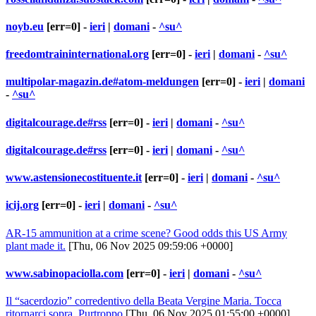
noyb.eu
[err=0] -
ieri
|
domani
-
^su^
freedomtraininternational.org
[err=0] -
ieri
|
domani
-
^su^
multipolar-magazin.de#atom-meldungen
[err=0] -
ieri
|
domani
-
^su^
digitalcourage.de#rss
[err=0] -
ieri
|
domani
-
^su^
digitalcourage.de#rss
[err=0] -
ieri
|
domani
-
^su^
www.astensionecostituente.it
[err=0] -
ieri
|
domani
-
^su^
icij.org
[err=0] -
ieri
|
domani
-
^su^
AR-15 ammunition at a crime scene? Good odds this US Army
plant made it.
[Thu, 06 Nov 2025 09:59:06 +0000]
www.sabinopaciolla.com
[err=0] -
ieri
|
domani
-
^su^
Il “sacerdozio” corredentivo della Beata Vergine Maria. Tocca
ritornarci sopra. Purtroppo
[Thu, 06 Nov 2025 01:55:00 +0000]