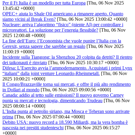
Per il Ft Italia è un modello per tutta Europa
[Thu, 06 Nov 2025
13:45:42 +0000]
OPEC+ aiuta lo Shale Oil americano a rimanere aperto. Quanto
siamo vicini al Break Even?
[Thu, 06 Nov 2025 13:00:42 +0000]
Nucleare: arriva l’algoritmo “fisico” (niente AI) per controllare i
microreattori. La soluzione per l’energia flessibile?
[Thu, 06 Nov
2025 12:00:48 +0000]
La fine dell’Euro: l’Economista che vuole punire l’Italia con la
Gerexit, senza sapere che sarebbe un regalo
[Thu, 06 Nov 2025
11:00:19 +0000]
Incidente sulla Tiangong: la Shenzhou 20 colpita da detriti? Il rientro
dei taikonauti è rinviato
[Thu, 06 Nov 2025 10:30:17 +0000]
Difesa: L’Esercito avvia l’ammodernamento. Acquistati i primi Lynx
“italiani” dalla joint venture Leonardo-Rheinmetall.
[Thu, 06 Nov
2025 10:00:21 +0000]
Il Congo/Brazzaville torna sui mercati, e offre il più alto rendimento
in Dollari al mondo
[Thu, 06 Nov 2025 09:00:56 +0000]
Canada: addio al tetto sulle emissioni? Il nuovo governo Carney
punta su mercati e tecnologia, dimenticando Trudeau
[Thu, 06 Nov
2025 08:00:14 +0000]
L’India punta al petrolio siriano, ma Mosca e Teheran sono arrivate
prima
[Thu, 06 Nov 2025 07:00:44 +0000]
Debito USA: nuovo record a 18.590 Miliardi, ma la vera bomba è
nascosta nei prestiti studenteschi
[Thu, 06 Nov 2025 06:15:27
+0000]