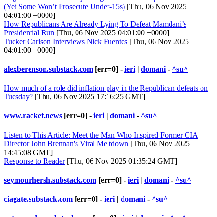
(Yet Some Won’t Prosecute Under-15s)
[Thu, 06 Nov 2025
04:01:00 +0000]
How Republicans Are Already Lying To Defeat Mamdani’s
Presidential Run
[Thu, 06 Nov 2025 04:01:00 +0000]
Tucker Carlson Interviews Nick Fuentes
[Thu, 06 Nov 2025
04:01:00 +0000]
alexberenson.substack.com
[err=0] -
ieri
|
domani
-
^su^
How much of a role did inflation play in the Republican defeats on
Tuesday?
[Thu, 06 Nov 2025 17:16:25 GMT]
www.racket.news
[err=0] -
ieri
|
domani
-
^su^
Listen to This Article: Meet the Man Who Inspired Former CIA
Director John Brennan's Viral Meltdown
[Thu, 06 Nov 2025
14:45:08 GMT]
Response to Reader
[Thu, 06 Nov 2025 01:35:24 GMT]
seymourhersh.substack.com
[err=0] -
ieri
|
domani
-
^su^
ciagate.substack.com
[err=0] -
ieri
|
domani
-
^su^