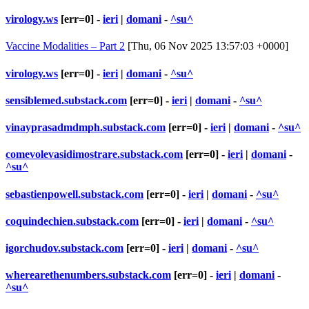
virology.ws
[err=0] -
ieri
|
domani
-
^su^
Vaccine Modalities – Part 2
[Thu, 06 Nov 2025 13:57:03 +0000]
virology.ws
[err=0] -
ieri
|
domani
-
^su^
sensiblemed.substack.com
[err=0] -
ieri
|
domani
-
^su^
vinayprasadmdmph.substack.com
[err=0] -
ieri
|
domani
-
^su^
comevolevasidimostrare.substack.com
[err=0] -
ieri
|
domani
-
^su^
sebastienpowell.substack.com
[err=0] -
ieri
|
domani
-
^su^
coquindechien.substack.com
[err=0] -
ieri
|
domani
-
^su^
igorchudov.substack.com
[err=0] -
ieri
|
domani
-
^su^
wherearethenumbers.substack.com
[err=0] -
ieri
|
domani
-
^su^