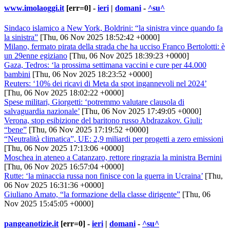
www.imolaoggi.it
[err=0] -
ieri
|
domani
-
^su^
Sindaco islamico a New York, Boldrini: “la sinistra vince quando fa
la sinistra”
[Thu, 06 Nov 2025 18:52:42 +0000]
Milano, fermato pirata della strada che ha ucciso Franco Bertolotti: è
un 29enne egiziano
[Thu, 06 Nov 2025 18:39:23 +0000]
Gaza, Tedros: ‘la prossima settimana vaccini e cure per 44.000
bambini
[Thu, 06 Nov 2025 18:23:52 +0000]
Reuters: ‘10% dei ricavi di Meta da spot ingannevoli nel 2024’
[Thu, 06 Nov 2025 18:02:22 +0000]
Spese militari, Giorgetti: ‘potremmo valutare clausola di
salvaguardia nazionale’
[Thu, 06 Nov 2025 17:49:05 +0000]
Verona, stop esibizione del baritono russo Abdrazakov. Giuli:
“bene”
[Thu, 06 Nov 2025 17:19:52 +0000]
“Neutralità climatica”, UE: 2,9 miliardi per progetti a zero emissioni
[Thu, 06 Nov 2025 17:13:06 +0000]
Moschea in ateneo a Catanzaro, rettore ringrazia la ministra Bernini
[Thu, 06 Nov 2025 16:57:04 +0000]
Rutte: ‘la minaccia russa non finisce con la guerra in Ucraina’
[Thu,
06 Nov 2025 16:31:36 +0000]
Giuliano Amato, “la formazione della classe dirigente”
[Thu, 06
Nov 2025 15:45:05 +0000]
pangeanotizie.it
[err=0] -
ieri
|
domani
-
^su^