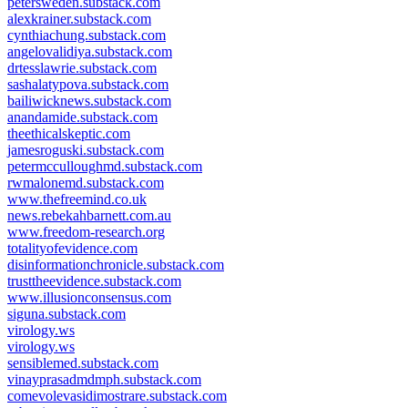
petersweden.substack.com
alexkrainer.substack.com
cynthiachung.substack.com
angelovalidiya.substack.com
drtesslawrie.substack.com
sashalatypova.substack.com
bailiwicknews.substack.com
anandamide.substack.com
theethicalskeptic.com
jamesroguski.substack.com
petermcculloughmd.substack.com
rwmalonemd.substack.com
www.thefreemind.co.uk
news.rebekahbarnett.com.au
www.freedom-research.org
totalityofevidence.com
disinformationchronicle.substack.com
trusttheevidence.substack.com
www.illusionconsensus.com
siguna.substack.com
virology.ws
virology.ws
sensiblemed.substack.com
vinayprasadmdmph.substack.com
comevolevasidimostrare.substack.com