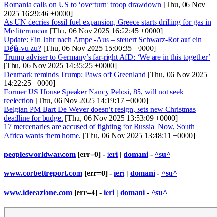
Romania calls on US to ‘overturn’ troop drawdown
[Thu, 06 Nov
2025 16:29:46 +0000]
As UN decries fossil fuel expansion, Greece starts drilling for gas in
Mediterranean
[Thu, 06 Nov 2025 16:22:45 +0000]
Update: Ein Jahr nach Ampel-Aus – steuert Schwarz-Rot auf ein
Déjà-vu zu?
[Thu, 06 Nov 2025 15:00:35 +0000]
Trump adviser to Germany’s far-right AfD: ‘We are in this together’
[Thu, 06 Nov 2025 14:35:25 +0000]
Denmark reminds Trump: Paws off Greenland
[Thu, 06 Nov 2025
14:22:25 +0000]
Former US House Speaker Nancy Pelosi, 85, will not seek
reelection
[Thu, 06 Nov 2025 14:19:17 +0000]
Belgian PM Bart De Wever doesn’t resign, sets new Christmas
deadline for budget
[Thu, 06 Nov 2025 13:53:09 +0000]
17 mercenaries are accused of fighting for Russia. Now, South
Africa wants them home.
[Thu, 06 Nov 2025 13:48:11 +0000]
peoplesworldwar.com
[err=0] -
ieri
|
domani
-
^su^
www.corbettreport.com
[err=0] -
ieri
|
domani
-
^su^
www.ideeazione.com
[err=4] -
ieri
|
domani
-
^su^