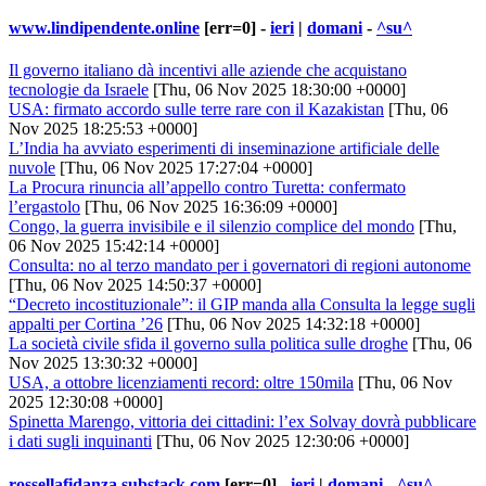
www.lindipendente.online
[err=0] -
ieri
|
domani
-
^su^
Il governo italiano dà incentivi alle aziende che acquistano
tecnologie da Israele
[Thu, 06 Nov 2025 18:30:00 +0000]
USA: firmato accordo sulle terre rare con il Kazakistan
[Thu, 06
Nov 2025 18:25:53 +0000]
L’India ha avviato esperimenti di inseminazione artificiale delle
nuvole
[Thu, 06 Nov 2025 17:27:04 +0000]
La Procura rinuncia all’appello contro Turetta: confermato
l’ergastolo
[Thu, 06 Nov 2025 16:36:09 +0000]
Congo, la guerra invisibile e il silenzio complice del mondo
[Thu,
06 Nov 2025 15:42:14 +0000]
Consulta: no al terzo mandato per i governatori di regioni autonome
[Thu, 06 Nov 2025 14:50:37 +0000]
“Decreto incostituzionale”: il GIP manda alla Consulta la legge sugli
appalti per Cortina ’26
[Thu, 06 Nov 2025 14:32:18 +0000]
La società civile sfida il governo sulla politica sulle droghe
[Thu, 06
Nov 2025 13:30:32 +0000]
USA, a ottobre licenziamenti record: oltre 150mila
[Thu, 06 Nov
2025 12:30:08 +0000]
Spinetta Marengo, vittoria dei cittadini: l’ex Solvay dovrà pubblicare
i dati sugli inquinanti
[Thu, 06 Nov 2025 12:30:06 +0000]
rossellafidanza.substack.com
[err=0] -
ieri
|
domani
-
^su^