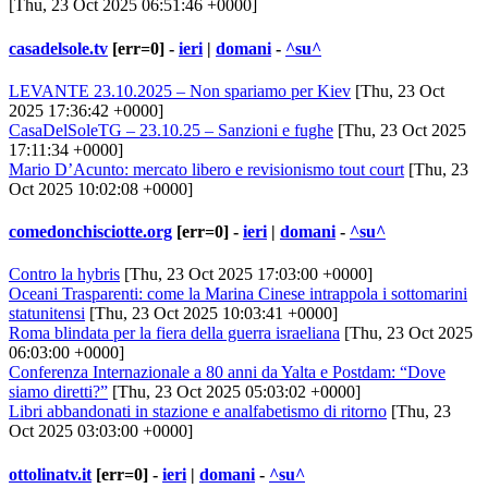
[Thu, 23 Oct 2025 06:51:46 +0000]
casadelsole.tv
[err=0] -
ieri
|
domani
-
^su^
LEVANTE 23.10.2025 – Non spariamo per Kiev
[Thu, 23 Oct
2025 17:36:42 +0000]
CasaDelSoleTG – 23.10.25 – Sanzioni e fughe
[Thu, 23 Oct 2025
17:11:34 +0000]
Mario D’Acunto: mercato libero e revisionismo tout court
[Thu, 23
Oct 2025 10:02:08 +0000]
comedonchisciotte.org
[err=0] -
ieri
|
domani
-
^su^
Contro la hybris
[Thu, 23 Oct 2025 17:03:00 +0000]
Oceani Trasparenti: come la Marina Cinese intrappola i sottomarini
statunitensi
[Thu, 23 Oct 2025 10:03:41 +0000]
Roma blindata per la fiera della guerra israeliana
[Thu, 23 Oct 2025
06:03:00 +0000]
Conferenza Internazionale a 80 anni da Yalta e Postdam: “Dove
siamo diretti?”
[Thu, 23 Oct 2025 05:03:02 +0000]
Libri abbandonati in stazione e analfabetismo di ritorno
[Thu, 23
Oct 2025 03:03:00 +0000]
ottolinatv.it
[err=0] -
ieri
|
domani
-
^su^