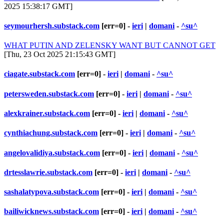
2025 15:38:17 GMT]
seymourhersh.substack.com
[err=0] -
ieri
|
domani
-
^su^
WHAT PUTIN AND ZELENSKY WANT BUT CANNOT GET
[Thu, 23 Oct 2025 21:15:43 GMT]
ciagate.substack.com
[err=0] -
ieri
|
domani
-
^su^
petersweden.substack.com
[err=0] -
ieri
|
domani
-
^su^
alexkrainer.substack.com
[err=0] -
ieri
|
domani
-
^su^
cynthiachung.substack.com
[err=0] -
ieri
|
domani
-
^su^
angelovalidiya.substack.com
[err=0] -
ieri
|
domani
-
^su^
drtesslawrie.substack.com
[err=0] -
ieri
|
domani
-
^su^
sashalatypova.substack.com
[err=0] -
ieri
|
domani
-
^su^
bailiwicknews.substack.com
[err=0] -
ieri
|
domani
-
^su^