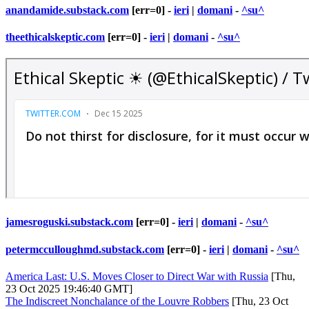
anandamide.substack.com
[err=0] -
ieri
|
domani
-
^su^
theethicalskeptic.com
[err=0] -
ieri
|
domani
-
^su^
jamesroguski.substack.com
[err=0] -
ieri
|
domani
-
^su^
petermcculloughmd.substack.com
[err=0] -
ieri
|
domani
-
^su^
America Last: U.S. Moves Closer to Direct War with Russia
[Thu,
23 Oct 2025 19:46:40 GMT]
The Indiscreet Nonchalance of the Louvre Robbers
[Thu, 23 Oct