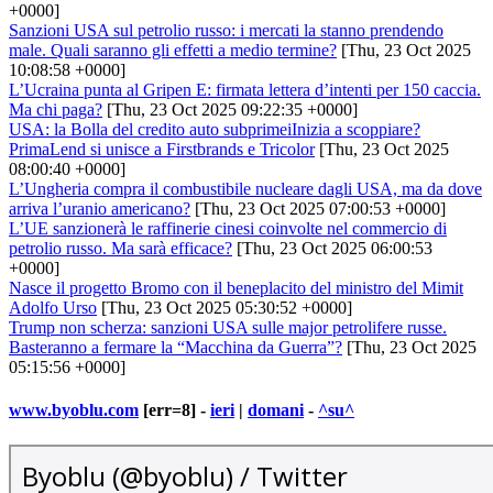
+0000]
Sanzioni USA sul petrolio russo: i mercati la stanno prendendo
male. Quali saranno gli effetti a medio termine?
[Thu, 23 Oct 2025
10:08:58 +0000]
L’Ucraina punta al Gripen E: firmata lettera d’intenti per 150 caccia.
Ma chi paga?
[Thu, 23 Oct 2025 09:22:35 +0000]
USA: la Bolla del credito auto subprimeiInizia a scoppiare?
PrimaLend si unisce a Firstbrands e Tricolor
[Thu, 23 Oct 2025
08:00:40 +0000]
L’Ungheria compra il combustibile nucleare dagli USA, ma da dove
arriva l’uranio americano?
[Thu, 23 Oct 2025 07:00:53 +0000]
L’UE sanzionerà le raffinerie cinesi coinvolte nel commercio di
petrolio russo. Ma sarà efficace?
[Thu, 23 Oct 2025 06:00:53
+0000]
Nasce il progetto Bromo con il beneplacito del ministro del Mimit
Adolfo Urso
[Thu, 23 Oct 2025 05:30:52 +0000]
Trump non scherza: sanzioni USA sulle major petrolifere russe.
Basteranno a fermare la “Macchina da Guerra”?
[Thu, 23 Oct 2025
05:15:56 +0000]
www.byoblu.com
[err=8] -
ieri
|
domani
-
^su^