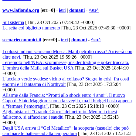
www.lafionda.org
[err=0] -
ieri
|
domani
-
^su^
Sul sistema
[Thu, 23 Oct 2025 07:49:42 +0000]
La setta col biglietto numerato
[Thu, 23 Oct 2025 07:49:30 +0000]
scenarieconomici.it
[err=0] -
ieri
|
domani
-
^su^
I colossi indiani scaricano Mosca. Ma il petrolio russo? Arriverà con
altre navi.
[Thu, 23 Oct 2025 19:59:26 +0000]
Terremoto nell’NBA: scommesse, insider trading e poker truccato.
L’ombra della Mafia sul Basket USA
[Thu, 23 Oct 2025 18:44:10
+0000]
L’acciaio verde svedese vicino al collasso? Stegra in crisi, fra costi
enormi e il fantasma di Northvolt
[Thu, 23 Oct 2025 17:35:04
+0000]
Allarme dalla Francia: “Pronti allo shock entro 4 anni”. Il nuovo
Capo di Stato Maggiore suona la sveglia, ma il budget basta appena
a “fermare l’emorragia”.
[Thu, 23 Oct 2025 15:18:10 +0000]
Afghanistan: il “Grande Gioco” del petrolio. Mentre i cinesi
falliscono, si affacciano i sauditi
[Thu, 23 Oct 2025 13:52:43
+0000]
Dagli USA arriva il “Gel Metallico”: la scoperta (casuale) che può
cambiare le batterie ad alta temperatura
[Thu, 23 Oct 2025 12:21:41