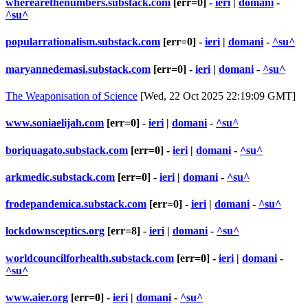
wherearethenumbers.substack.com
[err=0] -
ieri
|
domani
-
^su^
popularrationalism.substack.com
[err=0] -
ieri
|
domani
-
^su^
maryannedemasi.substack.com
[err=0] -
ieri
|
domani
-
^su^
The Weaponisation of Science
[Wed, 22 Oct 2025 22:19:09 GMT]
www.soniaelijah.com
[err=0] -
ieri
|
domani
-
^su^
boriquagato.substack.com
[err=0] -
ieri
|
domani
-
^su^
arkmedic.substack.com
[err=0] -
ieri
|
domani
-
^su^
frodepandemica.substack.com
[err=0] -
ieri
|
domani
-
^su^
lockdownsceptics.org
[err=8] -
ieri
|
domani
-
^su^
worldcouncilforhealth.substack.com
[err=0] -
ieri
|
domani
-
^su^
www.aier.org
[err=0] -
ieri
|
domani
-
^su^