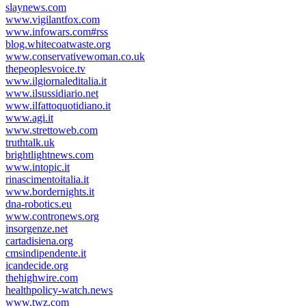
slaynews.com
www.vigilantfox.com
www.infowars.com#rss
blog.whitecoatwaste.org
www.conservativewoman.co.uk
thepeoplesvoice.tv
www.ilgiornaleditalia.it
www.ilsussidiario.net
www.ilfattoquotidiano.it
www.agi.it
www.strettoweb.com
truthtalk.uk
brightlightnews.com
www.intopic.it
rinascimentoitalia.it
www.bordernights.it
dna-robotics.eu
www.contronews.org
insorgenze.net
cartadisiena.org
cmsindipendente.it
icandecide.org
thehighwire.com
healthpolicy-watch.news
www.twz.com