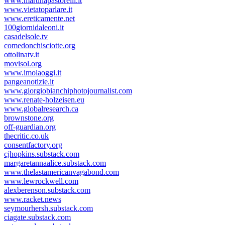
www.martinapastorelli.it
www.vietatoparlare.it
www.ereticamente.net
100giornidaleoni.it
casadelsole.tv
comedonchisciotte.org
ottolinatv.it
movisol.org
www.imolaoggi.it
pangeanotizie.it
www.giorgiobianchiphotojournalist.com
www.renate-holzeisen.eu
www.globalresearch.ca
brownstone.org
off-guardian.org
thecritic.co.uk
consentfactory.org
cjhopkins.substack.com
margaretannaalice.substack.com
www.thelastamericanvagabond.com
www.lewrockwell.com
alexberenson.substack.com
www.racket.news
seymourhersh.substack.com
ciagate.substack.com