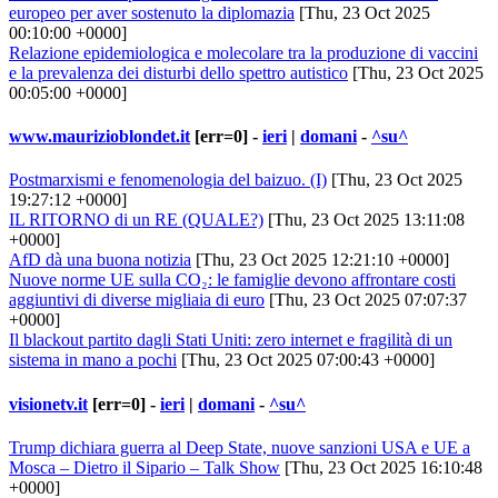
europeo per aver sostenuto la diplomazia
[Thu, 23 Oct 2025
00:10:00 +0000]
Relazione epidemiologica e molecolare tra la produzione di vaccini
e la prevalenza dei disturbi dello spettro autistico
[Thu, 23 Oct 2025
00:05:00 +0000]
www.maurizioblondet.it
[err=0] -
ieri
|
domani
-
^su^
Postmarxismi e fenomenologia del baizuo. (I)
[Thu, 23 Oct 2025
19:27:12 +0000]
IL RITORNO di un RE (QUALE?)
[Thu, 23 Oct 2025 13:11:08
+0000]
AfD dà una buona notizia
[Thu, 23 Oct 2025 12:21:10 +0000]
Nuove norme UE sulla CO₂: le famiglie devono affrontare costi
aggiuntivi di diverse migliaia di euro
[Thu, 23 Oct 2025 07:07:37
+0000]
Il blackout partito dagli Stati Uniti: zero internet e fragilità di un
sistema in mano a pochi
[Thu, 23 Oct 2025 07:00:43 +0000]
visionetv.it
[err=0] -
ieri
|
domani
-
^su^
Trump dichiara guerra al Deep State, nuove sanzioni USA e UE a
Mosca – Dietro il Sipario – Talk Show
[Thu, 23 Oct 2025 16:10:48
+0000]