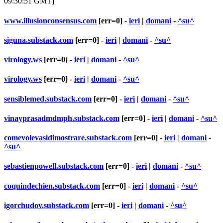
09:30:51 GMT]
www.illusionconsensus.com
[err=0] -
ieri
|
domani
-
^su^
siguna.substack.com
[err=0] -
ieri
|
domani
-
^su^
virology.ws
[err=0] -
ieri
|
domani
-
^su^
virology.ws
[err=0] -
ieri
|
domani
-
^su^
sensiblemed.substack.com
[err=0] -
ieri
|
domani
-
^su^
vinayprasadmdmph.substack.com
[err=0] -
ieri
|
domani
-
^su^
comevolevasidimostrare.substack.com
[err=0] -
ieri
|
domani
-
^su^
sebastienpowell.substack.com
[err=0] -
ieri
|
domani
-
^su^
coquindechien.substack.com
[err=0] -
ieri
|
domani
-
^su^
igorchudov.substack.com
[err=0] -
ieri
|
domani
-
^su^