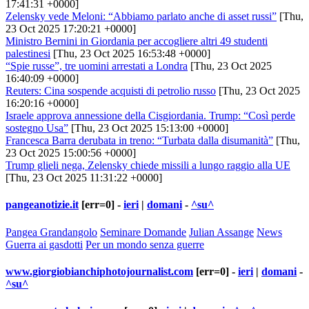
17:41:31 +0000]
Zelensky vede Meloni: “Abbiamo parlato anche di asset russi”
[Thu,
23 Oct 2025 17:20:21 +0000]
Ministro Bernini in Giordania per accogliere altri 49 studenti
palestinesi
[Thu, 23 Oct 2025 16:53:48 +0000]
“Spie russe”, tre uomini arrestati a Londra
[Thu, 23 Oct 2025
16:40:09 +0000]
Reuters: Cina sospende acquisti di petrolio russo
[Thu, 23 Oct 2025
16:20:16 +0000]
Israele approva annessione della Cisgiordania. Trump: “Così perde
sostegno Usa”
[Thu, 23 Oct 2025 15:13:00 +0000]
Francesca Barra derubata in treno: “Turbata dalla disumanità”
[Thu,
23 Oct 2025 15:00:56 +0000]
Trump glieli nega, Zelensky chiede missili a lungo raggio alla UE
[Thu, 23 Oct 2025 11:31:22 +0000]
pangeanotizie.it
[err=0] -
ieri
|
domani
-
^su^
Pangea Grandangolo
Seminare Domande
Julian Assange
News
Guerra ai gasdotti
Per un mondo senza guerre
www.giorgiobianchiphotojournalist.com
[err=0] -
ieri
|
domani
-
^su^