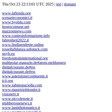
Thu Oct 23 22:13:01 UTC 2025 |
ieri
|
domani
www.lafionda.org
scenarieconomici.it
www.byoblu.com
luogocomune.net
mazzoninews.com
www.controinformazione.info
fahrenheit2022.it
www.lindipendente.online
rossellafidanza.substack.com
noyb.eu
freedomtraininternational.org
multipolar-magazin.de#atom-meldungen
digitalcourage.de#rss
digitalcourage.de#rss
www.astensionecostituente.it
icij.org
www.sabinopaciolla.com
www.maurizioblondet.it
visionetv.it
www.piccolenote.it
giubberossenews.it
www.lantidiplomatico.it