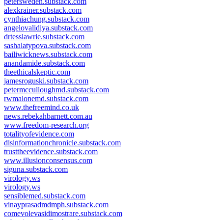
petersweden.substack.com
alexkrainer.substack.com
cynthiachung.substack.com
angelovalidiya.substack.com
drtesslawrie.substack.com
sashalatypova.substack.com
bailiwicknews.substack.com
anandamide.substack.com
theethicalskeptic.com
jamesroguski.substack.com
petermcculloughmd.substack.com
rwmalonemd.substack.com
www.thefreemind.co.uk
news.rebekahbarnett.com.au
www.freedom-research.org
totalityofevidence.com
disinformationchronicle.substack.com
trusttheevidence.substack.com
www.illusionconsensus.com
siguna.substack.com
virology.ws
virology.ws
sensiblemed.substack.com
vinayprasadmdmph.substack.com
comevolevasidimostrare.substack.com