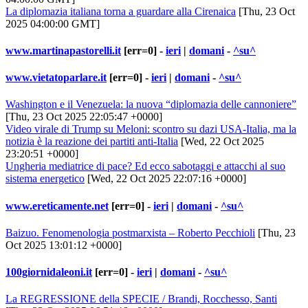
La diplomazia italiana torna a guardare alla Cirenaica
[Thu, 23 Oct
2025 04:00:00 GMT]
www.martinapastorelli.it
[err=0] -
ieri
|
domani
-
^su^
www.vietatoparlare.it
[err=0] -
ieri
|
domani
-
^su^
Washington e il Venezuela: la nuova “diplomazia delle cannoniere”
[Thu, 23 Oct 2025 22:05:47 +0000]
Video virale di Trump su Meloni: scontro su dazi USA-Italia, ma la
notizia è la reazione dei partiti anti-Italia
[Wed, 22 Oct 2025
23:20:51 +0000]
Ungheria mediatrice di pace? Ed ecco sabotaggi e attacchi al suo
sistema energetico
[Wed, 22 Oct 2025 22:07:16 +0000]
www.ereticamente.net
[err=0] -
ieri
|
domani
-
^su^
Baizuo. Fenomenologia postmarxista – Roberto Pecchioli
[Thu, 23
Oct 2025 13:01:12 +0000]
100giornidaleoni.it
[err=0] -
ieri
|
domani
-
^su^
La REGRESSIONE della SPECIE / Brandi, Rocchesso, Santi