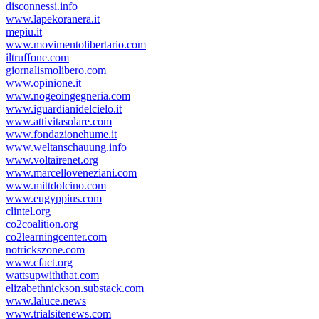
disconnessi.info
www.lapekoranera.it
mepiu.it
www.movimentolibertario.com
iltruffone.com
giornalismolibero.com
www.opinione.it
www.nogeoingegneria.com
www.iguardianidelcielo.it
www.attivitasolare.com
www.fondazionehume.it
www.weltanschauung.info
www.voltairenet.org
www.marcelloveneziani.com
www.mittdolcino.com
www.eugyppius.com
clintel.org
co2coalition.org
co2learningcenter.com
notrickszone.com
www.cfact.org
wattsupwiththat.com
elizabethnickson.substack.com
www.laluce.news
www.trialsitenews.com