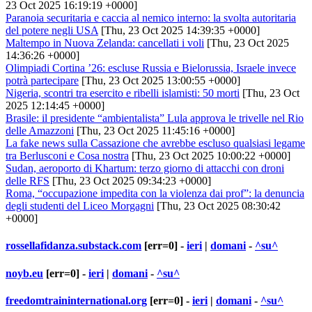
23 Oct 2025 16:19:19 +0000]
Paranoia securitaria e caccia al nemico interno: la svolta autoritaria
del potere negli USA
[Thu, 23 Oct 2025 14:39:35 +0000]
Maltempo in Nuova Zelanda: cancellati i voli
[Thu, 23 Oct 2025
14:36:26 +0000]
Olimpiadi Cortina ’26: escluse Russia e Bielorussia, Israele invece
potrà partecipare
[Thu, 23 Oct 2025 13:00:55 +0000]
Nigeria, scontri tra esercito e ribelli islamisti: 50 morti
[Thu, 23 Oct
2025 12:14:45 +0000]
Brasile: il presidente “ambientalista” Lula approva le trivelle nel Rio
delle Amazzoni
[Thu, 23 Oct 2025 11:45:16 +0000]
La fake news sulla Cassazione che avrebbe escluso qualsiasi legame
tra Berlusconi e Cosa nostra
[Thu, 23 Oct 2025 10:00:22 +0000]
Sudan, aeroporto di Khartum: terzo giorno di attacchi con droni
delle RFS
[Thu, 23 Oct 2025 09:34:23 +0000]
Roma, “occupazione impedita con la violenza dai prof”: la denuncia
degli studenti del Liceo Morgagni
[Thu, 23 Oct 2025 08:30:42
+0000]
rossellafidanza.substack.com
[err=0] -
ieri
|
domani
-
^su^
noyb.eu
[err=0] -
ieri
|
domani
-
^su^
freedomtraininternational.org
[err=0] -
ieri
|
domani
-
^su^