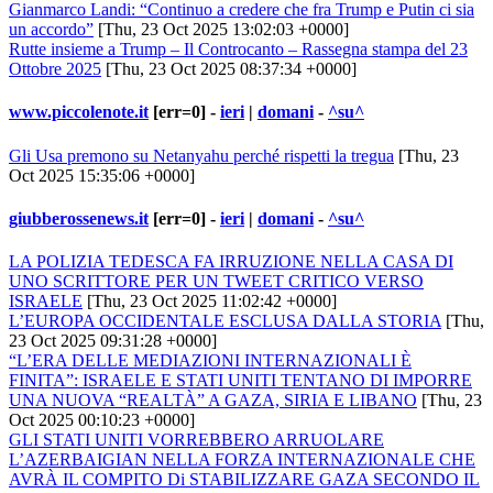
Gianmarco Landi: “Continuo a credere che fra Trump e Putin ci sia
un accordo”
[Thu, 23 Oct 2025 13:02:03 +0000]
Rutte insieme a Trump – Il Controcanto – Rassegna stampa del 23
Ottobre 2025
[Thu, 23 Oct 2025 08:37:34 +0000]
www.piccolenote.it
[err=0] -
ieri
|
domani
-
^su^
Gli Usa premono su Netanyahu perché rispetti la tregua
[Thu, 23
Oct 2025 15:35:06 +0000]
giubberossenews.it
[err=0] -
ieri
|
domani
-
^su^
LA POLIZIA TEDESCA FA IRRUZIONE NELLA CASA DI
UNO SCRITTORE PER UN TWEET CRITICO VERSO
ISRAELE
[Thu, 23 Oct 2025 11:02:42 +0000]
L’EUROPA OCCIDENTALE ESCLUSA DALLA STORIA
[Thu,
23 Oct 2025 09:31:28 +0000]
“L’ERA DELLE MEDIAZIONI INTERNAZIONALI È
FINITA”: ISRAELE E STATI UNITI TENTANO DI IMPORRE
UNA NUOVA “REALTÀ” A GAZA, SIRIA E LIBANO
[Thu, 23
Oct 2025 00:10:23 +0000]
GLI STATI UNITI VORREBBERO ARRUOLARE
L’AZERBAIGIAN NELLA FORZA INTERNAZIONALE CHE
AVRÀ IL COMPITO Di STABILIZZARE GAZA SECONDO IL