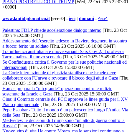
PIANO POSTBELLICO DI TRUMP
[Wed, 22 Oct 2025 22:03:01
+0000]
www.lantidiplomatico.it
[err=0] -
ieri
|
domani
-
^su^
Palestina: FDLP chiede accelerazione dialogo interno
[Thu, 23 Oct
2025 16:24:00 GMT]
Addestramento dell’esercito tedesco in Baviera degenera in scontro
a fuoco: ferito un soldato
[Thu, 23 Oct 2025 16:10:00 GMT]
Tra influenza australiana e nuove varianti Sars-Cov-2, il professor
Tarro analizza il nuovo scenario
[Thu, 23 Oct 2025 15:49:00 GMT]
Se Confindustria critica il Governo per le sue politiche nazionali ed
internazionali
[Thu, 23 Oct 2025 15:30:00 GMT]
La Corte internazionale di giustizia stabilisce che Israele deve
collaborare con l'Unrwa e revocare il blocco degli aiuti a Gaza
[Thu,
23 Oct 2025 15:30:00 GMT]
Hamas prepara la "più grande" operazione contro le milizie
sostenute da Israele a Gaza
[Thu, 23 Oct 2025 15:30:00 GMT]
Cina: il Comitato centrale del PCC approva le linee guida per il XV
Piano quinquennale
[Thu, 23 Oct 2025 15:08:00 GMT]
Pepe Escobar - Tutto il mondo è un palcoscenico lungo l'Antica Via
della Seta
[Thu, 23 Oct 2025 15:00:00 GMT]
Medvedev: le decisioni di Trump sono "un atto di guerra contro la
Russia"
[Thu, 23 Oct 2025 14:36:00 GMT]
Nuovo giro di vite Ue contro Mosca, ma le sanzioni continuano a