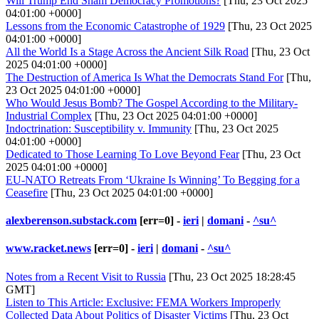
Will Trump End Sham Democracy Promotions?
[Thu, 23 Oct 2025
04:01:00 +0000]
Lessons from the Economic Catastrophe of 1929
[Thu, 23 Oct 2025
04:01:00 +0000]
All the World Is a Stage Across the Ancient Silk Road
[Thu, 23 Oct
2025 04:01:00 +0000]
The Destruction of America Is What the Democrats Stand For
[Thu,
23 Oct 2025 04:01:00 +0000]
Who Would Jesus Bomb? The Gospel According to the Military-
Industrial Complex
[Thu, 23 Oct 2025 04:01:00 +0000]
Indoctrination: Susceptibility v. Immunity
[Thu, 23 Oct 2025
04:01:00 +0000]
Dedicated to Those Learning To Love Beyond Fear
[Thu, 23 Oct
2025 04:01:00 +0000]
EU-NATO Retreats From ‘Ukraine Is Winning’ To Begging for a
Ceasefire
[Thu, 23 Oct 2025 04:01:00 +0000]
alexberenson.substack.com
[err=0] -
ieri
|
domani
-
^su^
www.racket.news
[err=0] -
ieri
|
domani
-
^su^
Notes from a Recent Visit to Russia
[Thu, 23 Oct 2025 18:28:45
GMT]
Listen to This Article: Exclusive: FEMA Workers Improperly
Collected Data About Politics of Disaster Victims
[Thu, 23 Oct