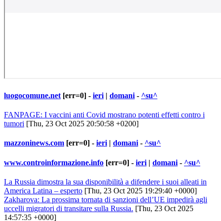
luogocomune.net
[err=0] -
ieri
|
domani
-
^su^
FANPAGE: I vaccini anti Covid mostrano potenti effetti contro i
tumori
[Thu, 23 Oct 2025 20:50:58 +0200]
mazzoninews.com
[err=0] -
ieri
|
domani
-
^su^
www.controinformazione.info
[err=0] -
ieri
|
domani
-
^su^
La Russia dimostra la sua disponibilità a difendere i suoi alleati in
America Latina – esperto
[Thu, 23 Oct 2025 19:29:40 +0000]
Zakharova: La prossima tornata di sanzioni dell’UE impedirà agli
uccelli migratori di transitare sulla Russia.
[Thu, 23 Oct 2025
14:57:35 +0000]