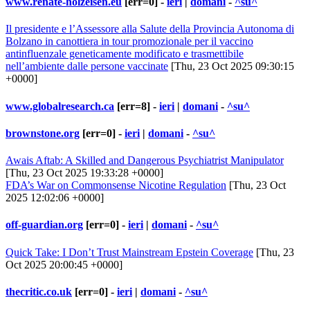
www.renate-holzeisen.eu
[err=0] -
ieri
|
domani
-
^su^
Il presidente e l’Assessore alla Salute della Provincia Autonoma di
Bolzano in canottiera in tour promozionale per il vaccino
antinfluenzale geneticamente modificato e trasmettibile
nell’ambiente dalle persone vaccinate
[Thu, 23 Oct 2025 09:30:15
+0000]
www.globalresearch.ca
[err=8] -
ieri
|
domani
-
^su^
brownstone.org
[err=0] -
ieri
|
domani
-
^su^
Awais Aftab: A Skilled and Dangerous Psychiatrist Manipulator
[Thu, 23 Oct 2025 19:33:28 +0000]
FDA’s War on Commonsense Nicotine Regulation
[Thu, 23 Oct
2025 12:02:06 +0000]
off-guardian.org
[err=0] -
ieri
|
domani
-
^su^
Quick Take: I Don’t Trust Mainstream Epstein Coverage
[Thu, 23
Oct 2025 20:00:45 +0000]
thecritic.co.uk
[err=0] -
ieri
|
domani
-
^su^