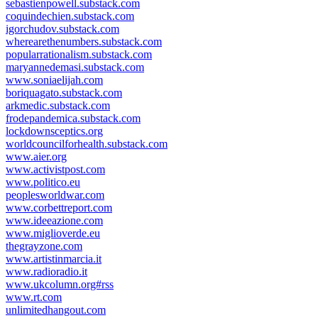
sebastienpowell.substack.com
coquindechien.substack.com
igorchudov.substack.com
wherearethenumbers.substack.com
popularrationalism.substack.com
maryannedemasi.substack.com
www.soniaelijah.com
boriquagato.substack.com
arkmedic.substack.com
frodepandemica.substack.com
lockdownsceptics.org
worldcouncilforhealth.substack.com
www.aier.org
www.activistpost.com
www.politico.eu
peoplesworldwar.com
www.corbettreport.com
www.ideeazione.com
www.miglioverde.eu
thegrayzone.com
www.artistinmarcia.it
www.radioradio.it
www.ukcolumn.org#rss
www.rt.com
unlimitedhangout.com