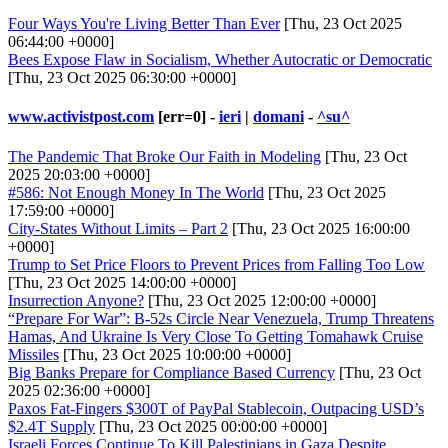
Four Ways You're Living Better Than Ever
[Thu, 23 Oct 2025
06:44:00 +0000]
Bees Expose Flaw in Socialism, Whether Autocratic or Democratic
[Thu, 23 Oct 2025 06:30:00 +0000]
www.activistpost.com
[err=0] -
ieri
|
domani
-
^su^
The Pandemic That Broke Our Faith in Modeling
[Thu, 23 Oct
2025 20:03:00 +0000]
#586: Not Enough Money In The World
[Thu, 23 Oct 2025
17:59:00 +0000]
City-States Without Limits – Part 2
[Thu, 23 Oct 2025 16:00:00
+0000]
Trump to Set Price Floors to Prevent Prices from Falling Too Low
[Thu, 23 Oct 2025 14:00:00 +0000]
Insurrection Anyone?
[Thu, 23 Oct 2025 12:00:00 +0000]
“Prepare For War”: B-52s Circle Near Venezuela, Trump Threatens
Hamas, And Ukraine Is Very Close To Getting Tomahawk Cruise
Missiles
[Thu, 23 Oct 2025 10:00:00 +0000]
Big Banks Prepare for Compliance Based Currency
[Thu, 23 Oct
2025 02:36:00 +0000]
Paxos Fat-Fingers $300T of PayPal Stablecoin, Outpacing USD’s
$2.4T Supply
[Thu, 23 Oct 2025 00:00:00 +0000]
Israeli Forces Continue To Kill Palestinians in Gaza Despite