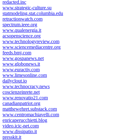
redacted.inc
www.strategic-culture.su
statmodeling.stat.columbia.edu
retractionwatch.com
spectrum.ieee.org
www.qualenergia.it
acsopenscience.org
www.technologyreview.com
www.sciencemediacentre.org
feeds.bmj.com
www.gospanews.net
www.globonews.it
www.euractiv.com
www.limesonline.com
dailyclout.io
www.technocracy.news
coscienzeinrete.net
www.renovatio21.com
canadianpatriot.org
matthewehret.substack.com
www.centromachiavelli.com
enricaperucchietti.blog
video.icic-net.com
www.dissipatio.it
presskit.it