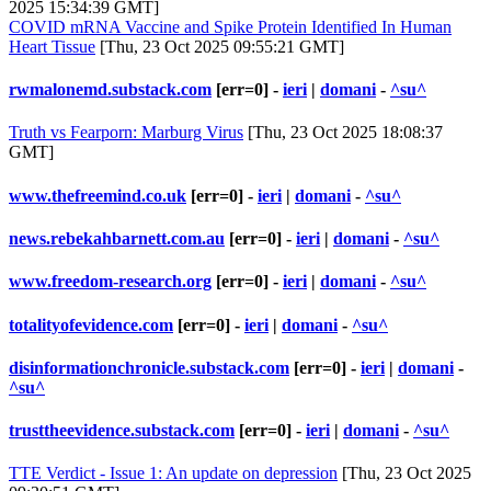
2025 15:34:39 GMT]
COVID mRNA Vaccine and Spike Protein Identified In Human
Heart Tissue
[Thu, 23 Oct 2025 09:55:21 GMT]
rwmalonemd.substack.com
[err=0] -
ieri
|
domani
-
^su^
Truth vs Fearporn: Marburg Virus
[Thu, 23 Oct 2025 18:08:37
GMT]
www.thefreemind.co.uk
[err=0] -
ieri
|
domani
-
^su^
news.rebekahbarnett.com.au
[err=0] -
ieri
|
domani
-
^su^
www.freedom-research.org
[err=0] -
ieri
|
domani
-
^su^
totalityofevidence.com
[err=0] -
ieri
|
domani
-
^su^
disinformationchronicle.substack.com
[err=0] -
ieri
|
domani
-
^su^
trusttheevidence.substack.com
[err=0] -
ieri
|
domani
-
^su^
TTE Verdict - Issue 1: An update on depression
[Thu, 23 Oct 2025