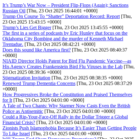
It’s Trump’s War Now – President Flip-Flops (Again); Sanctions
Russian Oil
[Thu, 23 Oct 2025 16:44:01 +0000]
Trump On Course To “Shatter” Deportation Record: Report
[Thu,
23 Oct 2025 15:43:15 +0000]
Trump’s Lies Get Bigger
[Thu, 23 Oct 2025 13:45:55 +0000]
The first in a series of podcasts by Eric Hunley that focus on the
Oklahoma City Bombing and the murder of Kenneth Michael
Trentadue.
[Thu, 23 Oct 2025 08:42:21 +0000]
Does this sound like America first?
[Thu, 23 Oct 2025 08:40:37
+0000]
NIAID Director Holds Patent for Bird Flu Pandemic Vaccine—as
His Agency Creates Frankenstein Bird Flu Viruses in the Lab
[Thu,
23 Oct 2025 08:39:36 +0000]
Stigmatization Invitation
[Thu, 23 Oct 2025 08:38:35 +0000]
Renewed Trump Dementia Concerns
[Thu, 23 Oct 2025 08:37:29
+0000]
How Progressives Broke the Constitution and Praised Themselves
for It
[Thu, 23 Oct 2025 04:01:00 +0000]
A Tale of Two Chants: Why Starmer Now Casts Even the British
Police as Antisemitic
[Thu, 23 Oct 2025 04:01:00 +0000]
Could a Rip-Your-Face-Off Rally in the Dollar Trigger a Global
Financial Crisis?
[Thu, 23 Oct 2025 04:01:00 +0000]
Zionists Push Islamophobia Because It’s Easier Than Getting People
To Like Israel
[Thu, 23 Oct 2025 04:01:00 +0000]