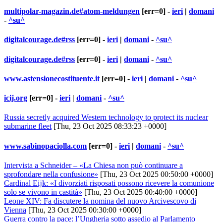
multipolar-magazin.de#atom-meldungen
[err=0] -
ieri
|
domani
-
^su^
digitalcourage.de#rss
[err=0] -
ieri
|
domani
-
^su^
digitalcourage.de#rss
[err=0] -
ieri
|
domani
-
^su^
www.astensionecostituente.it
[err=0] -
ieri
|
domani
-
^su^
icij.org
[err=0] -
ieri
|
domani
-
^su^
Russia secretly acquired Western technology to protect its nuclear
submarine fleet
[Thu, 23 Oct 2025 08:33:23 +0000]
www.sabinopaciolla.com
[err=0] -
ieri
|
domani
-
^su^
Intervista a Schneider – «La Chiesa non può continuare a
sprofondare nella confusione»
[Thu, 23 Oct 2025 00:50:00 +0000]
Cardinal Eĳk: «I divorziati risposati possono ricevere la comunione
solo se vivono in castità»
[Thu, 23 Oct 2025 00:40:00 +0000]
Leone XIV: Fa discutere la nomina del nuovo Arcivescovo di
Vienna
[Thu, 23 Oct 2025 00:30:00 +0000]
Guerra contro la pace: l’Ungheria sotto assedio al Parlamento