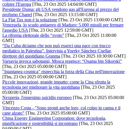
colpire l'Europa
[Thu, 23 Oct 2025 14:04:00 GMT]
Presidente Duma: gli USA vendono gas all'Europa al prezzo del
profumo Chanel
[Thu, 23 Oct 2025 13:15:00 GMT]
La Flat Tax non è la soluzione
[Thu, 23 Oct 2025 13:00:00 GMT]
Venezuela, lo scudo antiaereo di Maduro: 5.000 missili per fermare
l'assedio USA
[Thu, 23 Oct 2025 12:59:00 GMT]
La riforma elettorale dello “svoto”
[Thu, 23 Oct 2025 11:00:00
GMT]
“Da Cuba diciamo che non può esserci una pace con trucco
mediatico in Palestina”. Intervista a Yoerky Sánchez Cuellar,
direttore del quotidiano Granma
[Thu, 23 Oct 2025 10:30:00 GMT]
Varsavia invoca sabotaggi, Mosca reagisce: “Osama bin Sikorski”
[Thu, 23 Oct 2025 05:00:00 GMT]
"Istantanea cosmica" rispecchia la forza della Cina nell'innovazione
[Thu, 23 Oct 2025 05:00:00 GMT]
Piccole innovazioni, grande impatto: come la Cina sfrutta la
tecnologia per migliorare la vita quotidiana
[Thu, 23 Oct 2025
05:00:00 GMT]
Nexperia, l'ennesimo suicidio europeo
[Thu, 23 Oct 2025 05:00:00
GMT]
Vincenzo Costa - "Sono pronti anche loro, col colpo in canna e il
cane alzato"
[Thu, 23 Oct 2025 05:00:00 GMT]
China Energy Engineering Corporation: dove tecnologia,
pianificazione e sostenibilità si incontrano
[Thu, 23 Oct 2025
04:00:00 GMT]