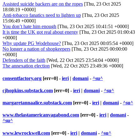
Assisted suicide backers are on the ropes
[Thu, 23 Oct 2025
18:08:19 +0000]
Anti-tobacco fanatics need to lighten up
[Thu, 23 Oct 2025
15:06:49 +0000]
You don’t hate him enough
[Thu, 23 Oct 2025 10:41:51 +0000]
It is time the UK got real about energy
[Thu, 23 Oct 2025 01:00:43
+0000]
Why update PG Wodehouse?
[Thu, 23 Oct 2025 00:05:54 +0000]
No longer a nation of shopkeepers
[Thu, 23 Oct 2025 00:00:00
+0000]
Defenders of the faith
[Wed, 22 Oct 2025 23:54:04 +0000]
The annexation election
[Wed, 22 Oct 2025 23:49:36 +0000]
consentfactory.org
[err=0] -
ieri
|
domani
-
^su^
cjhopkins.substack.com
[err=0] -
ieri
|
domani
-
^su^
margaretannaalice.substack.com
[err=0] -
ieri
|
domani
-
^su^
www.thelastamericanvagabond.com
[err=0] -
ieri
|
domani
-
^su^
www.lewrockwell.com
[err=0] -
ieri
|
domani
-
^su^