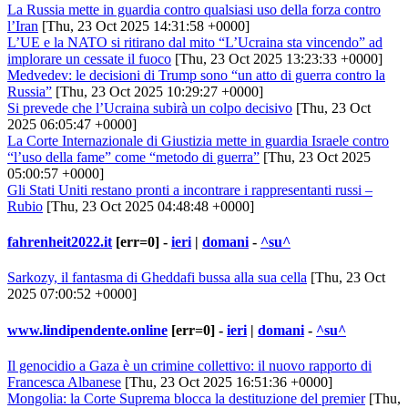
La Russia mette in guardia contro qualsiasi uso della forza contro
l’Iran
[Thu, 23 Oct 2025 14:31:58 +0000]
L’UE e la NATO si ritirano dal mito “L’Ucraina sta vincendo” ad
implorare un cessate il fuoco
[Thu, 23 Oct 2025 13:23:33 +0000]
Medvedev: le decisioni di Trump sono “un atto di guerra contro la
Russia”
[Thu, 23 Oct 2025 10:29:27 +0000]
Si prevede che l’Ucraina subirà un colpo decisivo
[Thu, 23 Oct
2025 06:05:47 +0000]
La Corte Internazionale di Giustizia mette in guardia Israele contro
“l’uso della fame” come “metodo di guerra”
[Thu, 23 Oct 2025
05:00:57 +0000]
Gli Stati Uniti restano pronti a incontrare i rappresentanti russi –
Rubio
[Thu, 23 Oct 2025 04:48:48 +0000]
fahrenheit2022.it
[err=0] -
ieri
|
domani
-
^su^
Sarkozy, il fantasma di Gheddafi bussa alla sua cella
[Thu, 23 Oct
2025 07:00:52 +0000]
www.lindipendente.online
[err=0] -
ieri
|
domani
-
^su^
Il genocidio a Gaza è un crimine collettivo: il nuovo rapporto di
Francesca Albanese
[Thu, 23 Oct 2025 16:51:36 +0000]
Mongolia: la Corte Suprema blocca la destituzione del premier
[Thu,