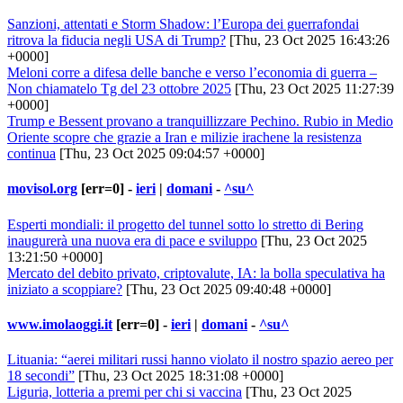
Sanzioni, attentati e Storm Shadow: l’Europa dei guerrafondai
ritrova la fiducia negli USA di Trump?
[Thu, 23 Oct 2025 16:43:26
+0000]
Meloni corre a difesa delle banche e verso l’economia di guerra –
Non chiamatelo Tg del 23 ottobre 2025
[Thu, 23 Oct 2025 11:27:39
+0000]
Trump e Bessent provano a tranquillizzare Pechino. Rubio in Medio
Oriente scopre che grazie a Iran e milizie irachene la resistenza
continua
[Thu, 23 Oct 2025 09:04:57 +0000]
movisol.org
[err=0] -
ieri
|
domani
-
^su^
Esperti mondiali: il progetto del tunnel sotto lo stretto di Bering
inaugurerà una nuova era di pace e sviluppo
[Thu, 23 Oct 2025
13:21:50 +0000]
Mercato del debito privato, criptovalute, IA: la bolla speculativa ha
iniziato a scoppiare?
[Thu, 23 Oct 2025 09:40:48 +0000]
www.imolaoggi.it
[err=0] -
ieri
|
domani
-
^su^
Lituania: “aerei militari russi hanno violato il nostro spazio aereo per
18 secondi”
[Thu, 23 Oct 2025 18:31:08 +0000]
Liguria, lotteria a premi per chi si vaccina
[Thu, 23 Oct 2025