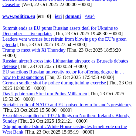
Ceasefire
[Wed, 22 Oct 2025 22:00:00 +0000]
www.politico.eu
[err=0] -
ieri
|
domani
-
^su^
Summit ends as EU punts Russian assets deal for Ukraine to
December — live updates
[Thu, 23 Oct 2025 19:48:30 +0000]
Leaders vent worries but refrain from blowing up the EU’s green
agenda
[Thu, 23 Oct 2025 19:27:54 +0000]
Trump to meet with Xi Thursday
[Thu, 23 Oct 2025 18:53:20
+0000]
Russian aircraft cross into Lithuanian airspace as Brussels debates
defense
[Thu, 23 Oct 2025 18:00:24 +0000]
EU sanctions Russian university rector for offering degree in …
how to bust sanctions
[Thu, 23 Oct 2025 17:54:53 +0000]
German soldier shot by police during training exercise
[Thu, 23 Oct
2025 16:00:35 +0000]
Das Update zum Streit um Putins Milliarden
[Thu, 23 Oct 2025
15:53:26 +0000]
Socialist critic of NATO and EU poised to win Ireland’s presidency
[Thu, 23 Oct 2025 15:50:00 +0000]
Ex-soldier acquitted of 1972 killings on Northern Ireland’s Bloody
Sunday
[Thu, 23 Oct 2025 15:21:21 +0000]
‘Stupid political stunt’: White House castigates Israeli vote on the
West Bank
[Thu, 23 Oct 2025 15:05:19 +0000]