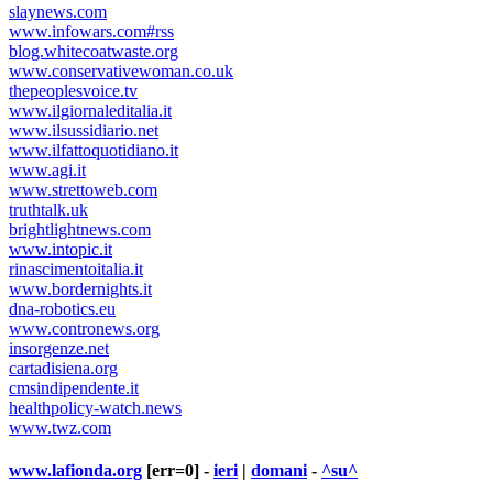
slaynews.com
www.infowars.com#rss
blog.whitecoatwaste.org
www.conservativewoman.co.uk
thepeoplesvoice.tv
www.ilgiornaleditalia.it
www.ilsussidiario.net
www.ilfattoquotidiano.it
www.agi.it
www.strettoweb.com
truthtalk.uk
brightlightnews.com
www.intopic.it
rinascimentoitalia.it
www.bordernights.it
dna-robotics.eu
www.contronews.org
insorgenze.net
cartadisiena.org
cmsindipendente.it
healthpolicy-watch.news
www.twz.com
www.lafionda.org
[err=0] -
ieri
|
domani
-
^su^