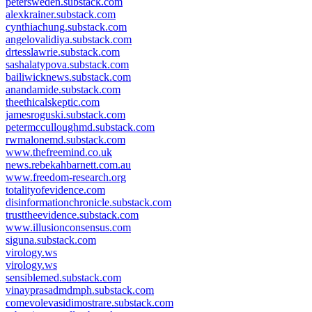
petersweden.substack.com
alexkrainer.substack.com
cynthiachung.substack.com
angelovalidiya.substack.com
drtesslawrie.substack.com
sashalatypova.substack.com
bailiwicknews.substack.com
anandamide.substack.com
theethicalskeptic.com
jamesroguski.substack.com
petermcculloughmd.substack.com
rwmalonemd.substack.com
www.thefreemind.co.uk
news.rebekahbarnett.com.au
www.freedom-research.org
totalityofevidence.com
disinformationchronicle.substack.com
trusttheevidence.substack.com
www.illusionconsensus.com
siguna.substack.com
virology.ws
virology.ws
sensiblemed.substack.com
vinayprasadmdmph.substack.com
comevolevasidimostrare.substack.com