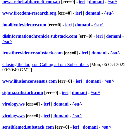
news.rebekahbarnett.com.au
[err=0] -
ieri
|
domani
-
^su^
www.freedom-research.org
[err=0] -
ieri
|
domani
-
^su^
totalityofevidence.com
[err=0] -
ieri
|
domani
-
^su^
disinformationchronicle.substack.com
[err=0] -
ieri
|
domani
-
^su^
trusttheevidence.substack.com
[err=0] -
ieri
|
domani
-
^su^
Closing the loop on Calling all our Subscribers
[Mon, 06 Oct 2025
09:30:49 GMT]
www.illusionconsensus.com
[err=0] -
ieri
|
domani
-
^su^
siguna.substack.com
[err=0] -
ieri
|
domani
-
^su^
virology.ws
[err=0] -
ieri
|
domani
-
^su^
virology.ws
[err=0] -
ieri
|
domani
-
^su^
sensiblemed.substack.com
[err=0] -
ieri
|
domani
-
^su^