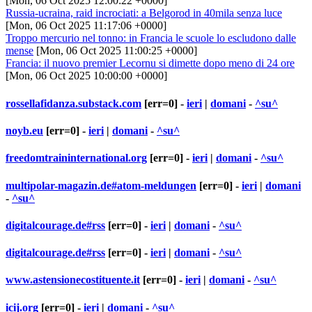
[Mon, 06 Oct 2025 12:00:22 +0000]
Russia-ucraina, raid incrociati: a Belgorod in 40mila senza luce
[Mon, 06 Oct 2025 11:17:06 +0000]
Troppo mercurio nel tonno: in Francia le scuole lo escludono dalle
mense
[Mon, 06 Oct 2025 11:00:25 +0000]
Francia: il nuovo premier Lecornu si dimette dopo meno di 24 ore
[Mon, 06 Oct 2025 10:00:00 +0000]
rossellafidanza.substack.com
[err=0] -
ieri
|
domani
-
^su^
noyb.eu
[err=0] -
ieri
|
domani
-
^su^
freedomtraininternational.org
[err=0] -
ieri
|
domani
-
^su^
multipolar-magazin.de#atom-meldungen
[err=0] -
ieri
|
domani
-
^su^
digitalcourage.de#rss
[err=0] -
ieri
|
domani
-
^su^
digitalcourage.de#rss
[err=0] -
ieri
|
domani
-
^su^
www.astensionecostituente.it
[err=0] -
ieri
|
domani
-
^su^
icij.org
[err=0] -
ieri
|
domani
-
^su^