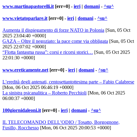
www.martinapastorelli.it
[err=0] -
ieri
|
domani
-
^su^
www.vietatoparlare.it
[err=0] -
ieri
|
domani
-
^su^
Aumenta il dispiegamento di forze NATO in Polonia
[Sun, 05 Oct
2025 23:04:40 +0000]
GAZA – Oltre il negoziato: la pace come via obbligata
[Sun, 05 Oct
2025 22:07:02 +0000]
“Flotta fantasma russa”: corsi e ricorsi storici…
[Sun, 05 Oct 2025
22:01:30 +0000]
www.ereticamente.net
[err=0] -
ieri
|
domani
-
^su^
L’eredità degli antenati, centosettantottesima parte – Fabio Calabrese
[Mon, 06 Oct 2025 06:46:19 +0000]
La sinistra psicanalitica – Roberto Pecchioli
[Mon, 06 Oct 2025
06:00:37 +0000]
100giornidaleoni.it
[err=0] -
ieri
|
domani
-
^su^
IL TELECOMANDO DELL’ODIO / Tosatto, Borgognone,
Fusillo, Rocchesso
[Mon, 06 Oct 2025 20:00:53 +0000]