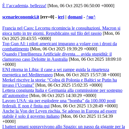
È l’accademia, bellezza!
[Mon, 06 Oct 2025 06:50:00 +0000]
scenarieconomici.it
[err=0] -
ieri
|
domani
-
^su^
Francia nel Caos: Lecornu ricomincia le consultazioni. Macron si
gioca tutto in tre giorni. Republicains sul filo del rasoio
[Mon, 06
Oct 2025 20:43:55 +0000]
Top Gun AI: i piloti americani imparano a volare con i droni da
combattimento
[Mon, 06 Oct 2025 19:39:29 +0000]
Quando l’Intelligenza Artificiale diventa… avida stupidità: il
clamoroso caso Deloitte in Australia
[Mon, 06 Oct 2025 18:09:10
+0000]
ENI ritorna in Libia: il cane a sei zampe guida la ripartenza
energetica nel Mediterraneo
[Mon, 06 Oct 2025 15:57:38 +0000]
Merkel riscrive la storia: “Colpa di Polonia e Baltici se Putin ha
invaso l’Ucraina”
[Mon, 06 Oct 2025 15:02:35 +0000]
Lettera congiunta Italia e Germania alla commissione per sostegno
all’automotive
[Mon, 06 Oct 2025 14:30:29 +0000]
Lavoro USA: sta per esplodere una “bomba” da 100.000 posti
federali. E non è finita qui
[Mon, 06 Oct 2025 13:28:49 +0000]
Anche la Von der Leyen rischia. Se adesso in Europa ad essere
stabile è solo il governo italiano
[Mon, 06 Oct 2025 11:54:39
+0000]
I batteri umani sopravvivono allo Spazio: un passo da gigante per la