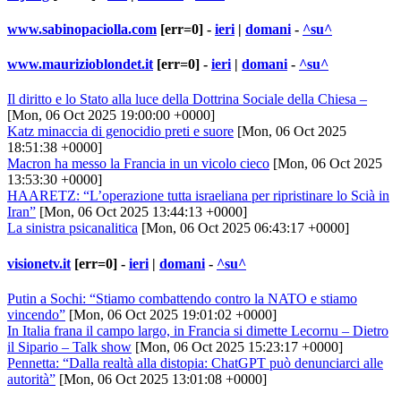
www.sabinopaciolla.com
[err=0] -
ieri
|
domani
-
^su^
www.maurizioblondet.it
[err=0] -
ieri
|
domani
-
^su^
Il diritto e lo Stato alla luce della Dottrina Sociale della Chiesa –
[Mon, 06 Oct 2025 19:00:00 +0000]
Katz minaccia di genocidio preti e suore
[Mon, 06 Oct 2025
18:51:38 +0000]
Macron ha messo la Francia in un vicolo cieco
[Mon, 06 Oct 2025
13:53:30 +0000]
HAARETZ: “L’operazione tutta israeliana per ripristinare lo Scià in
Iran”
[Mon, 06 Oct 2025 13:44:13 +0000]
La sinistra psicanalitica
[Mon, 06 Oct 2025 06:43:17 +0000]
visionetv.it
[err=0] -
ieri
|
domani
-
^su^
Putin a Sochi: “Stiamo combattendo contro la NATO e stiamo
vincendo”
[Mon, 06 Oct 2025 19:01:02 +0000]
In Italia frana il campo largo, in Francia si dimette Lecornu – Dietro
il Sipario – Talk show
[Mon, 06 Oct 2025 15:23:17 +0000]
Pennetta: “Dalla realtà alla distopia: ChatGPT può denunciarci alle
autorità”
[Mon, 06 Oct 2025 13:01:08 +0000]