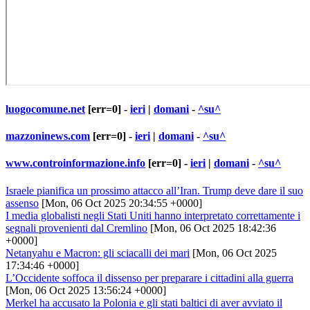
luogocomune.net
[err=0] -
ieri
|
domani
-
^su^
mazzoninews.com
[err=0] -
ieri
|
domani
-
^su^
www.controinformazione.info
[err=0] -
ieri
|
domani
-
^su^
Israele pianifica un prossimo attacco all’Iran. Trump deve dare il suo
assenso
[Mon, 06 Oct 2025 20:34:55 +0000]
I media globalisti negli Stati Uniti hanno interpretato correttamente i
segnali provenienti dal Cremlino
[Mon, 06 Oct 2025 18:42:36
+0000]
Netanyahu e Macron: gli sciacalli dei mari
[Mon, 06 Oct 2025
17:34:46 +0000]
L’Occidente soffoca il dissenso per preparare i cittadini alla guerra
[Mon, 06 Oct 2025 13:56:24 +0000]
Merkel ha accusato la Polonia e gli stati baltici di aver avviato il