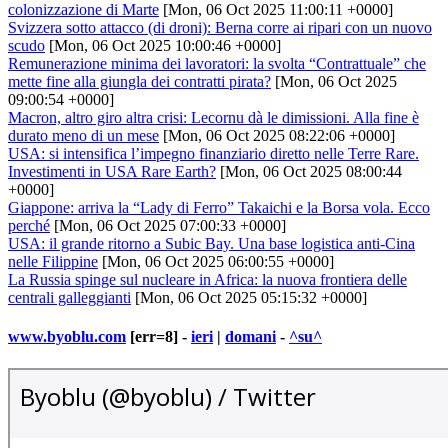
colonizzazione di Marte
[Mon, 06 Oct 2025 11:00:11 +0000]
Svizzera sotto attacco (di droni): Berna corre ai ripari con un nuovo
scudo
[Mon, 06 Oct 2025 10:00:46 +0000]
Remunerazione minima dei lavoratori: la svolta “Contrattuale” che
mette fine alla giungla dei contratti pirata?
[Mon, 06 Oct 2025
09:00:54 +0000]
Macron, altro giro altra crisi: Lecornu dà le dimissioni. Alla fine è
durato meno di un mese
[Mon, 06 Oct 2025 08:22:06 +0000]
USA: si intensifica l’impegno finanziario diretto nelle Terre Rare.
Investimenti in USA Rare Earth?
[Mon, 06 Oct 2025 08:00:44
+0000]
Giappone: arriva la “Lady di Ferro” Takaichi e la Borsa vola. Ecco
perché
[Mon, 06 Oct 2025 07:00:33 +0000]
USA: il grande ritorno a Subic Bay. Una base logistica anti-Cina
nelle Filippine
[Mon, 06 Oct 2025 06:00:55 +0000]
La Russia spinge sul nucleare in Africa: la nuova frontiera delle
centrali galleggianti
[Mon, 06 Oct 2025 05:15:32 +0000]
www.byoblu.com
[err=8] -
ieri
|
domani
-
^su^