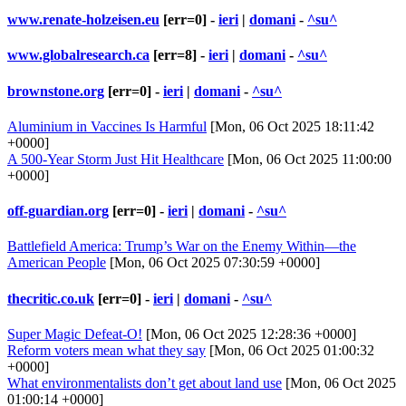
www.renate-holzeisen.eu
[err=0] -
ieri
|
domani
-
^su^
www.globalresearch.ca
[err=8] -
ieri
|
domani
-
^su^
brownstone.org
[err=0] -
ieri
|
domani
-
^su^
Aluminium in Vaccines Is Harmful
[Mon, 06 Oct 2025 18:11:42
+0000]
A 500-Year Storm Just Hit Healthcare
[Mon, 06 Oct 2025 11:00:00
+0000]
off-guardian.org
[err=0] -
ieri
|
domani
-
^su^
Battlefield America: Trump’s War on the Enemy Within—the
American People
[Mon, 06 Oct 2025 07:30:59 +0000]
thecritic.co.uk
[err=0] -
ieri
|
domani
-
^su^
Super Magic Defeat-O!
[Mon, 06 Oct 2025 12:28:36 +0000]
Reform voters mean what they say
[Mon, 06 Oct 2025 01:00:32
+0000]
What environmentalists don’t get about land use
[Mon, 06 Oct 2025
01:00:14 +0000]