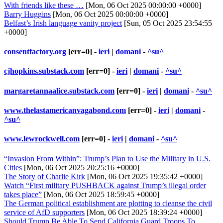
With friends like these …
[Mon, 06 Oct 2025 00:00:00 +0000]
Barry Huggins
[Mon, 06 Oct 2025 00:00:00 +0000]
Belfast’s Irish language vanity project
[Sun, 05 Oct 2025 23:54:55
+0000]
consentfactory.org
[err=0] -
ieri
|
domani
-
^su^
cjhopkins.substack.com
[err=0] -
ieri
|
domani
-
^su^
margaretannaalice.substack.com
[err=0] -
ieri
|
domani
-
^su^
www.thelastamericanvagabond.com
[err=0] -
ieri
|
domani
-
^su^
www.lewrockwell.com
[err=0] -
ieri
|
domani
-
^su^
“Invasion From Within”: Trump’s Plan to Use the Military in U.S.
Cities
[Mon, 06 Oct 2025 20:25:16 +0000]
The Story of Charlie Kirk
[Mon, 06 Oct 2025 19:35:42 +0000]
Watch “First military PUSHBACK against Trump’s illegal order
takes place”
[Mon, 06 Oct 2025 18:59:45 +0000]
The German political establishment are plotting to cleanse the civil
service of AfD supporters
[Mon, 06 Oct 2025 18:39:24 +0000]
Should Trump Be Able To Send California Guard Troops To