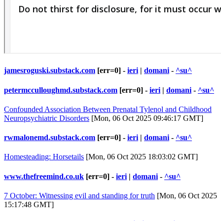
jamesroguski.substack.com
[err=0] -
ieri
|
domani
-
^su^
petermcculloughmd.substack.com
[err=0] -
ieri
|
domani
-
^su^
Confounded Association Between Prenatal Tylenol and Childhood
Neuropsychiatric Disorders
[Mon, 06 Oct 2025 09:46:17 GMT]
rwmalonemd.substack.com
[err=0] -
ieri
|
domani
-
^su^
Homesteading: Horsetails
[Mon, 06 Oct 2025 18:03:02 GMT]
www.thefreemind.co.uk
[err=0] -
ieri
|
domani
-
^su^
7 October: Witnessing evil and standing for truth
[Mon, 06 Oct 2025
15:17:48 GMT]