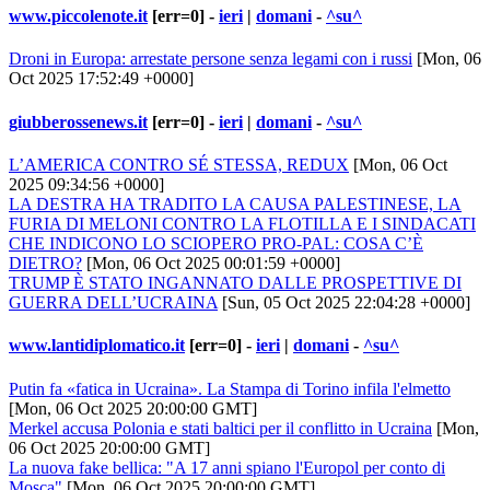
www.piccolenote.it
[err=0] -
ieri
|
domani
-
^su^
Droni in Europa: arrestate persone senza legami con i russi
[Mon, 06
Oct 2025 17:52:49 +0000]
giubberossenews.it
[err=0] -
ieri
|
domani
-
^su^
L’AMERICA CONTRO SÉ STESSA, REDUX
[Mon, 06 Oct
2025 09:34:56 +0000]
LA DESTRA HA TRADITO LA CAUSA PALESTINESE, LA
FURIA DI MELONI CONTRO LA FLOTILLA E I SINDACATI
CHE INDICONO LO SCIOPERO PRO-PAL: COSA C’È
DIETRO?
[Mon, 06 Oct 2025 00:01:59 +0000]
TRUMP È STATO INGANNATO DALLE PROSPETTIVE DI
GUERRA DELL’UCRAINA
[Sun, 05 Oct 2025 22:04:28 +0000]
www.lantidiplomatico.it
[err=0] -
ieri
|
domani
-
^su^
Putin fa «fatica in Ucraina». La Stampa di Torino infila l'elmetto
[Mon, 06 Oct 2025 20:00:00 GMT]
Merkel accusa Polonia e stati baltici per il conflitto in Ucraina
[Mon,
06 Oct 2025 20:00:00 GMT]
La nuova fake bellica: "A 17 anni spiano l'Europol per conto di
Mosca"
[Mon, 06 Oct 2025 20:00:00 GMT]