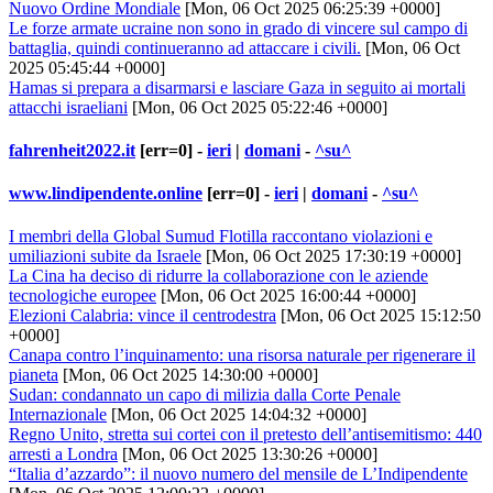
Nuovo Ordine Mondiale
[Mon, 06 Oct 2025 06:25:39 +0000]
Le forze armate ucraine non sono in grado di vincere sul campo di
battaglia, quindi continueranno ad attaccare i civili.
[Mon, 06 Oct
2025 05:45:44 +0000]
Hamas si prepara a disarmarsi e lasciare Gaza in seguito ai mortali
attacchi israeliani
[Mon, 06 Oct 2025 05:22:46 +0000]
fahrenheit2022.it
[err=0] -
ieri
|
domani
-
^su^
www.lindipendente.online
[err=0] -
ieri
|
domani
-
^su^
I membri della Global Sumud Flotilla raccontano violazioni e
umiliazioni subite da Israele
[Mon, 06 Oct 2025 17:30:19 +0000]
La Cina ha deciso di ridurre la collaborazione con le aziende
tecnologiche europee
[Mon, 06 Oct 2025 16:00:44 +0000]
Elezioni Calabria: vince il centrodestra
[Mon, 06 Oct 2025 15:12:50
+0000]
Canapa contro l’inquinamento: una risorsa naturale per rigenerare il
pianeta
[Mon, 06 Oct 2025 14:30:00 +0000]
Sudan: condannato un capo di milizia dalla Corte Penale
Internazionale
[Mon, 06 Oct 2025 14:04:32 +0000]
Regno Unito, stretta sui cortei con il pretesto dell’antisemitismo: 440
arresti a Londra
[Mon, 06 Oct 2025 13:30:26 +0000]
“Italia d’azzardo”: il nuovo numero del mensile de L’Indipendente