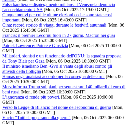
Falsa bandiera e dispiegamento militare: il Venezuela denuncia
l'accerchiamento USA
[Mon, 06 Oct 2025 17:19:00 GMT]
Cinque motivi per cui le ultime elezioni ceche sono state così
importanti
[Mon, 06 Oct 2025 16:43:00 GMT]
Cina: record storico di viaggi durante le festività autunnali
[Mon, 06
Oct 2025 15:45:00 GMT]
Francia: il premier Lecornu fuori in 27 giorni, Macron nei guai
[Mon, 06 Oct 2025 15:35:00 GMT]
Patrick Lawrence: Potere e Giustizia
[Mon, 06 Oct 2025 11:00:00
GMT]
Miliardari, sionisti e un funzionario dell'ONU: la squadra proposta
da Tony Blair per Gaza
[Mon, 06 Oct 2025 10:30:00 GMT]
Il ministro israeliano Ben -Gvri si vanta degli abusi contro gli
attivisti della flottiglia
[Mon, 06 Oct 2025 10:30:00 GMT]
Hamas nega qualsiasi accordo per la consegna delle armi
[Mon, 06
Oct 2025 10:30:00 GMT]
Merz informa Trump sui piani per sequestrare 140 miliardi di euro di
beni russi
[Mon, 06 Oct 2025 10:30:00 GMT]
L’ignoranza ci rende più poveri.
[Mon, 06 Oct 2025 10:00:00
GMT]
Verso la Legge di Bilancio nel nome dell'economia di guerra
[Mon,
06 Oct 2025 10:00:00 GMT]
Vucic: "Tutti si preparano alla guerra"
[Mon, 06 Oct 2025 06:00:00
GMT]