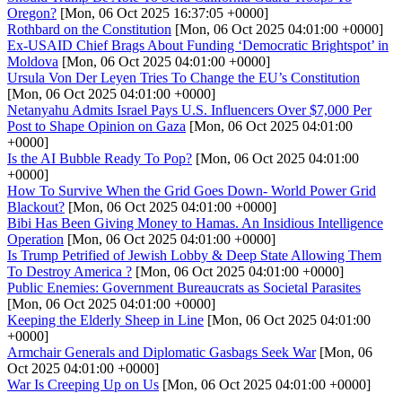
Oregon?
[Mon, 06 Oct 2025 16:37:05 +0000]
Rothbard on the Constitution
[Mon, 06 Oct 2025 04:01:00 +0000]
Ex-USAID Chief Brags About Funding ‘Democratic Brightspot’ in
Moldova
[Mon, 06 Oct 2025 04:01:00 +0000]
Ursula Von Der Leyen Tries To Change the EU’s Constitution
[Mon, 06 Oct 2025 04:01:00 +0000]
Netanyahu Admits Israel Pays U.S. Influencers Over $7,000 Per
Post to Shape Opinion on Gaza
[Mon, 06 Oct 2025 04:01:00
+0000]
Is the AI Bubble Ready To Pop?
[Mon, 06 Oct 2025 04:01:00
+0000]
How To Survive When the Grid Goes Down- World Power Grid
Blackout?
[Mon, 06 Oct 2025 04:01:00 +0000]
Bibi Has Been Giving Money to Hamas. An Insidious Intelligence
Operation
[Mon, 06 Oct 2025 04:01:00 +0000]
Is Trump Petrified of Jewish Lobby & Deep State Allowing Them
To Destroy America ?
[Mon, 06 Oct 2025 04:01:00 +0000]
Public Enemies: Government Bureaucrats as Societal Parasites
[Mon, 06 Oct 2025 04:01:00 +0000]
Keeping the Elderly Sheep in Line
[Mon, 06 Oct 2025 04:01:00
+0000]
Armchair Generals and Diplomatic Gasbags Seek War
[Mon, 06
Oct 2025 04:01:00 +0000]
War Is Creeping Up on Us
[Mon, 06 Oct 2025 04:01:00 +0000]