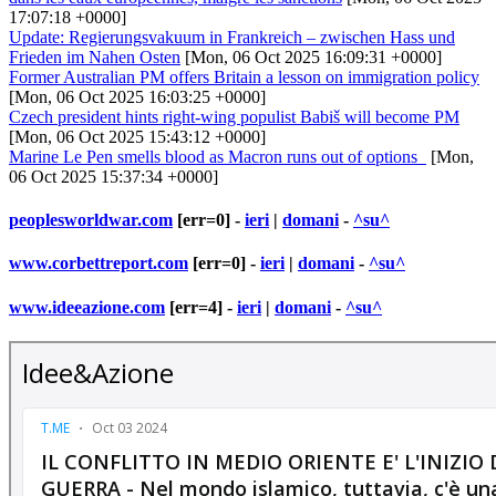
17:07:18 +0000]
Update: Regierungsvakuum in Frankreich – zwischen Hass und
Frieden im Nahen Osten
[Mon, 06 Oct 2025 16:09:31 +0000]
Former Australian PM offers Britain a lesson on immigration policy
[Mon, 06 Oct 2025 16:03:25 +0000]
Czech president hints right-wing populist Babiš will become PM
[Mon, 06 Oct 2025 15:43:12 +0000]
Marine Le Pen smells blood as Macron runs out of options
[Mon,
06 Oct 2025 15:37:34 +0000]
peoplesworldwar.com
[err=0] -
ieri
|
domani
-
^su^
www.corbettreport.com
[err=0] -
ieri
|
domani
-
^su^
www.ideeazione.com
[err=4] -
ieri
|
domani
-
^su^