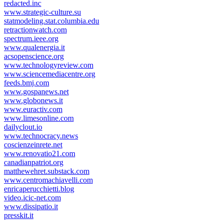
redacted.inc
www.strategic-culture.su
statmodeling.stat.columbia.edu
retractionwatch.com
spectrum.ieee.org
www.qualenergia.it
acsopenscience.org
www.technologyreview.com
www.sciencemediacentre.org
feeds.bmj.com
www.gospanews.net
www.globonews.it
www.euractiv.com
www.limesonline.com
dailyclout.io
www.technocracy.news
coscienzeinrete.net
www.renovatio21.com
canadianpatriot.org
matthewehret.substack.com
www.centromachiavelli.com
enricaperucchietti.blog
video.icic-net.com
www.dissipatio.it
presskit.it