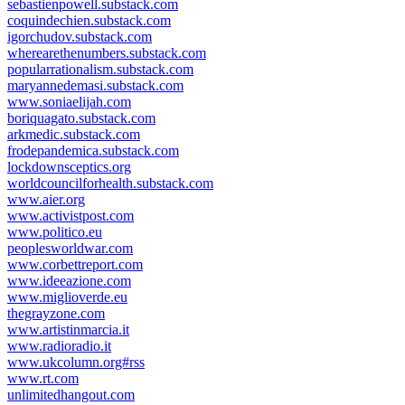
sebastienpowell.substack.com
coquindechien.substack.com
igorchudov.substack.com
wherearethenumbers.substack.com
popularrationalism.substack.com
maryannedemasi.substack.com
www.soniaelijah.com
boriquagato.substack.com
arkmedic.substack.com
frodepandemica.substack.com
lockdownsceptics.org
worldcouncilforhealth.substack.com
www.aier.org
www.activistpost.com
www.politico.eu
peoplesworldwar.com
www.corbettreport.com
www.ideeazione.com
www.miglioverde.eu
thegrayzone.com
www.artistinmarcia.it
www.radioradio.it
www.ukcolumn.org#rss
www.rt.com
unlimitedhangout.com