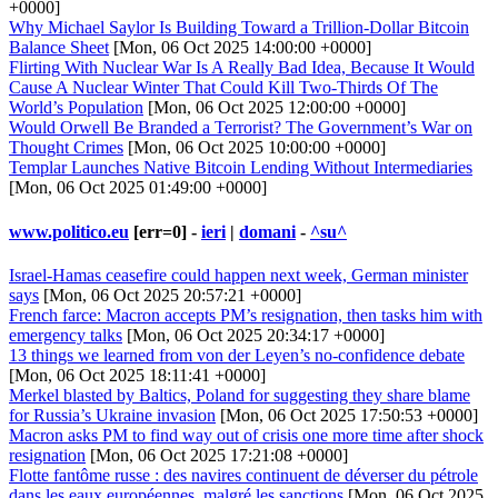
+0000]
Why Michael Saylor Is Building Toward a Trillion-Dollar Bitcoin
Balance Sheet
[Mon, 06 Oct 2025 14:00:00 +0000]
Flirting With Nuclear War Is A Really Bad Idea, Because It Would
Cause A Nuclear Winter That Could Kill Two-Thirds Of The
World’s Population
[Mon, 06 Oct 2025 12:00:00 +0000]
Would Orwell Be Branded a Terrorist? The Government’s War on
Thought Crimes
[Mon, 06 Oct 2025 10:00:00 +0000]
Templar Launches Native Bitcoin Lending Without Intermediaries
[Mon, 06 Oct 2025 01:49:00 +0000]
www.politico.eu
[err=0] -
ieri
|
domani
-
^su^
Israel-Hamas ceasefire could happen next week, German minister
says
[Mon, 06 Oct 2025 20:57:21 +0000]
French farce: Macron accepts PM’s resignation, then tasks him with
emergency talks
[Mon, 06 Oct 2025 20:34:17 +0000]
13 things we learned from von der Leyen’s no-confidence debate
[Mon, 06 Oct 2025 18:11:41 +0000]
Merkel blasted by Baltics, Poland for suggesting they share blame
for Russia’s Ukraine invasion
[Mon, 06 Oct 2025 17:50:53 +0000]
Macron asks PM to find way out of crisis one more time after shock
resignation
[Mon, 06 Oct 2025 17:21:08 +0000]
Flotte fantôme russe : des navires continuent de déverser du pétrole
dans les eaux européennes, malgré les sanctions
[Mon, 06 Oct 2025