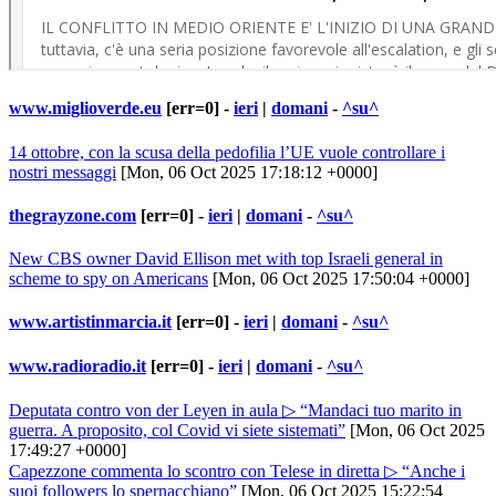
www.miglioverde.eu
[err=0] -
ieri
|
domani
-
^su^
14 ottobre, con la scusa della pedofilia l’UE vuole controllare i
nostri messaggi
[Mon, 06 Oct 2025 17:18:12 +0000]
thegrayzone.com
[err=0] -
ieri
|
domani
-
^su^
New CBS owner David Ellison met with top Israeli general in
scheme to spy on Americans
[Mon, 06 Oct 2025 17:50:04 +0000]
www.artistinmarcia.it
[err=0] -
ieri
|
domani
-
^su^
www.radioradio.it
[err=0] -
ieri
|
domani
-
^su^
Deputata contro von der Leyen in aula ▷ “Mandaci tuo marito in
guerra. A proposito, col Covid vi siete sistemati”
[Mon, 06 Oct 2025
17:49:27 +0000]
Capezzone commenta lo scontro con Telese in diretta ▷ “Anche i
suoi followers lo spernacchiano”
[Mon, 06 Oct 2025 15:22:54