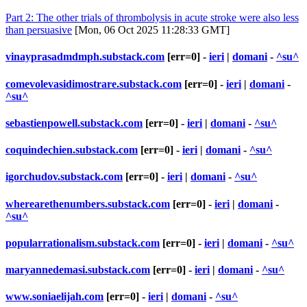
Part 2: The other trials of thrombolysis in acute stroke were also less
than persuasive
[Mon, 06 Oct 2025 11:28:33 GMT]
vinayprasadmdmph.substack.com
[err=0] -
ieri
|
domani
-
^su^
comevolevasidimostrare.substack.com
[err=0] -
ieri
|
domani
-
^su^
sebastienpowell.substack.com
[err=0] -
ieri
|
domani
-
^su^
coquindechien.substack.com
[err=0] -
ieri
|
domani
-
^su^
igorchudov.substack.com
[err=0] -
ieri
|
domani
-
^su^
wherearethenumbers.substack.com
[err=0] -
ieri
|
domani
-
^su^
popularrationalism.substack.com
[err=0] -
ieri
|
domani
-
^su^
maryannedemasi.substack.com
[err=0] -
ieri
|
domani
-
^su^
www.soniaelijah.com
[err=0] -
ieri
|
domani
-
^su^