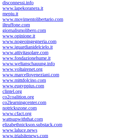
disconnessi.info
www.lapekoranera.it
mepiu.it
www.movimentolibertario.com
iltruffone.com
giornalismolibero.com
www.opinione.it
www.nogeoingegneria.com
www.iguardianidelcielo.it
www.attivitasolare.com
www.fondazionehume.it
www.weltanschauung.info
www.voltairenet.org
www.marcelloveneziani.com
www.mittdolcino.com
www.eugyppius.com
clintel.org
co2coalition.org
co2learningcenter.com
notrickszone.com
www.cfact.org
wattsupwiththat.com
elizabethnickson.substack.com
www.laluce.news
www.trialsitenews.com