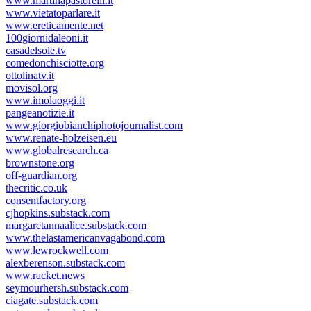
www.martinapastorelli.it
www.vietatoparlare.it
www.ereticamente.net
100giornidaleoni.it
casadelsole.tv
comedonchisciotte.org
ottolinatv.it
movisol.org
www.imolaoggi.it
pangeanotizie.it
www.giorgiobianchiphotojournalist.com
www.renate-holzeisen.eu
www.globalresearch.ca
brownstone.org
off-guardian.org
thecritic.co.uk
consentfactory.org
cjhopkins.substack.com
margaretannaalice.substack.com
www.thelastamericanvagabond.com
www.lewrockwell.com
alexberenson.substack.com
www.racket.news
seymourhersh.substack.com
ciagate.substack.com