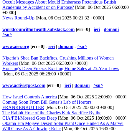
Occult Messages About Mould Embarrass Pretentious British
Academia by Accident or on Purpose?
[Mon, 06 Oct 2025 06:00:00
+0000]
News Round-Up
[Mon, 06 Oct 2025 00:21:32 +0000]
worldcouncilforhealth.substack.com
[err=0] -
ieri
|
domani
-
^su^
www.aier.org
[err=0] -
ieri
|
domani
-
^su^
Nigeria’s Shea Ban Backfires, Crushing Millions of Women
Workers
[Mon, 06 Oct 2025 06:30:00 +0000]
Housing's Deep Freeze: Existing Home Sales at 25-Year Lows
[Mon, 06 Oct 2025 06:28:00 +0000]
www.activistpost.com
[err=0] -
ieri
|
domani
-
^su^
How Israel Controls America
[Mon, 06 Oct 2025 22:00:00 +0000]
Coming Soon From Bill Gates’s Lab of Horrors:
FRANKENBUTTER
[Mon, 06 Oct 2025 20:00:00 +0000]
The Rabbit Hole of the Charles Kirk Sacrifice By the
CIA/FBI/Mossad Goes Deep
[Mon, 06 Oct 2025 18:00:00 +0000]
Obama-Era Mojave Desert Solar Plant Once Hailed As A Marvel
Will Close As A Glowing Relic
[Mon, 06 Oct 2025 16:00:00