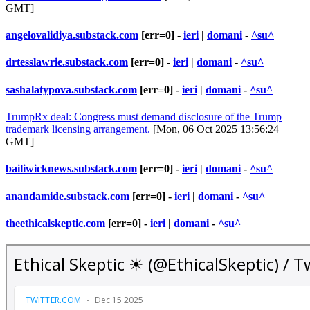
GMT]
angelovalidiya.substack.com
[err=0] -
ieri
|
domani
-
^su^
drtesslawrie.substack.com
[err=0] -
ieri
|
domani
-
^su^
sashalatypova.substack.com
[err=0] -
ieri
|
domani
-
^su^
TrumpRx deal: Congress must demand disclosure of the Trump
trademark licensing arrangement.
[Mon, 06 Oct 2025 13:56:24
GMT]
bailiwicknews.substack.com
[err=0] -
ieri
|
domani
-
^su^
anandamide.substack.com
[err=0] -
ieri
|
domani
-
^su^
theethicalskeptic.com
[err=0] -
ieri
|
domani
-
^su^