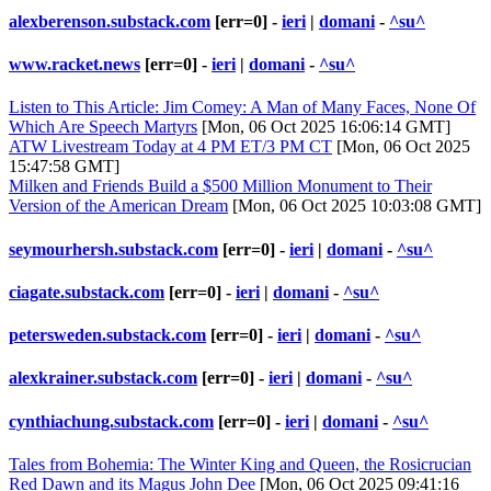
alexberenson.substack.com
[err=0] -
ieri
|
domani
-
^su^
www.racket.news
[err=0] -
ieri
|
domani
-
^su^
Listen to This Article: Jim Comey: A Man of Many Faces, None Of
Which Are Speech Martyrs
[Mon, 06 Oct 2025 16:06:14 GMT]
ATW Livestream Today at 4 PM ET/3 PM CT
[Mon, 06 Oct 2025
15:47:58 GMT]
Milken and Friends Build a $500 Million Monument to Their
Version of the American Dream
[Mon, 06 Oct 2025 10:03:08 GMT]
seymourhersh.substack.com
[err=0] -
ieri
|
domani
-
^su^
ciagate.substack.com
[err=0] -
ieri
|
domani
-
^su^
petersweden.substack.com
[err=0] -
ieri
|
domani
-
^su^
alexkrainer.substack.com
[err=0] -
ieri
|
domani
-
^su^
cynthiachung.substack.com
[err=0] -
ieri
|
domani
-
^su^
Tales from Bohemia: The Winter King and Queen, the Rosicrucian
Red Dawn and its Magus John Dee
[Mon, 06 Oct 2025 09:41:16