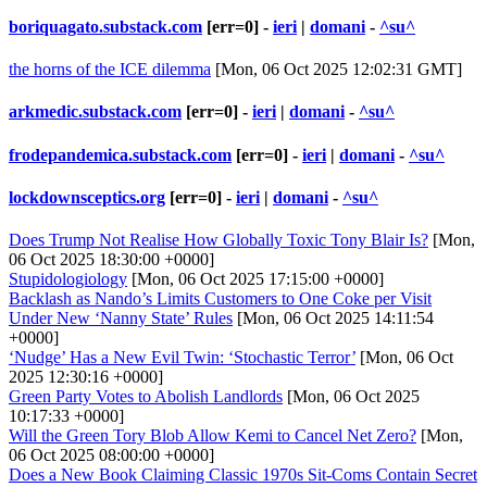
boriquagato.substack.com
[err=0] -
ieri
|
domani
-
^su^
the horns of the ICE dilemma
[Mon, 06 Oct 2025 12:02:31 GMT]
arkmedic.substack.com
[err=0] -
ieri
|
domani
-
^su^
frodepandemica.substack.com
[err=0] -
ieri
|
domani
-
^su^
lockdownsceptics.org
[err=0] -
ieri
|
domani
-
^su^
Does Trump Not Realise How Globally Toxic Tony Blair Is?
[Mon,
06 Oct 2025 18:30:00 +0000]
Stupidologiology
[Mon, 06 Oct 2025 17:15:00 +0000]
Backlash as Nando’s Limits Customers to One Coke per Visit
Under New ‘Nanny State’ Rules
[Mon, 06 Oct 2025 14:11:54
+0000]
‘Nudge’ Has a New Evil Twin: ‘Stochastic Terror’
[Mon, 06 Oct
2025 12:30:16 +0000]
Green Party Votes to Abolish Landlords
[Mon, 06 Oct 2025
10:17:33 +0000]
Will the Green Tory Blob Allow Kemi to Cancel Net Zero?
[Mon,
06 Oct 2025 08:00:00 +0000]
Does a New Book Claiming Classic 1970s Sit-Coms Contain Secret