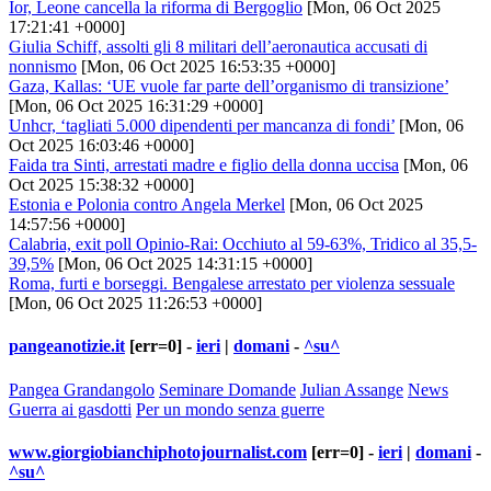
Ior, Leone cancella la riforma di Bergoglio
[Mon, 06 Oct 2025
17:21:41 +0000]
Giulia Schiff, assolti gli 8 militari dell’aeronautica accusati di
nonnismo
[Mon, 06 Oct 2025 16:53:35 +0000]
Gaza, Kallas: ‘UE vuole far parte dell’organismo di transizione’
[Mon, 06 Oct 2025 16:31:29 +0000]
Unhcr, ‘tagliati 5.000 dipendenti per mancanza di fondi’
[Mon, 06
Oct 2025 16:03:46 +0000]
Faida tra Sinti, arrestati madre e figlio della donna uccisa
[Mon, 06
Oct 2025 15:38:32 +0000]
Estonia e Polonia contro Angela Merkel
[Mon, 06 Oct 2025
14:57:56 +0000]
Calabria, exit poll Opinio-Rai: Occhiuto al 59-63%, Tridico al 35,5-
39,5%
[Mon, 06 Oct 2025 14:31:15 +0000]
Roma, furti e borseggi. Bengalese arrestato per violenza sessuale
[Mon, 06 Oct 2025 11:26:53 +0000]
pangeanotizie.it
[err=0] -
ieri
|
domani
-
^su^
Pangea Grandangolo
Seminare Domande
Julian Assange
News
Guerra ai gasdotti
Per un mondo senza guerre
www.giorgiobianchiphotojournalist.com
[err=0] -
ieri
|
domani
-
^su^