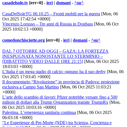
casadelsole.tv
[err=0] -
ieri
|
domani
-
^su^
CasaDelSoleTG 06.10.25 – Fronti mobili per la guerra
[Mon, 06
Oct 2025 17:42:54 +0000]
Vincenzo Lorusso – Tre anni di Russia in Donbass
[Mon, 06 Oct
2025 10:02:13 +0000]
comedonchisciotte.org
[err=0] -
ieri
|
domani
-
^su^
DAL 7 OTTOBRE AD OGGI – GAZA: LA FORTEZZA
INESPUGNATA NONOSTANTE LO STERMINIO –
[DIBATTITO VIDEO DALLE ORE 21:15]
[Mon, 06 Oct 2025
18:03:03 +0000]
L’Italia è un mega stadio di calcio: ognuno ha il suo derby
[Mon, 06
Oct 2025 17:03:45 +0000]
Il documentario “Rivoluzione” in provincia di Padova: proiezione
esclusiva a Campo San Martino
[Mon, 06 Oct 2025 11:03:21
+0000]
L’arte dello scambio di favori: Pfizer potrebbe versare fino a 500
milioni di dollari alla Trump Organization tramite TrumpRx
[Mon,
06 Oct 2025 10:03:16 +0000]
Palestina. L’emergenza sanitaria continua
[Mon, 06 Oct 2025
06:03:18 +0000]
“Le Esperienze di Pre-Morte (NDE) tra Scienza, Coscienza e