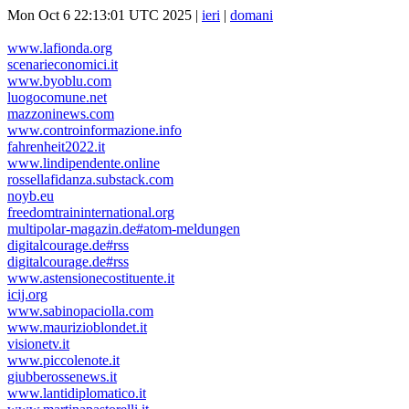
Mon Oct 6 22:13:01 UTC 2025 |
ieri
|
domani
www.lafionda.org
scenarieconomici.it
www.byoblu.com
luogocomune.net
mazzoninews.com
www.controinformazione.info
fahrenheit2022.it
www.lindipendente.online
rossellafidanza.substack.com
noyb.eu
freedomtraininternational.org
multipolar-magazin.de#atom-meldungen
digitalcourage.de#rss
digitalcourage.de#rss
www.astensionecostituente.it
icij.org
www.sabinopaciolla.com
www.maurizioblondet.it
visionetv.it
www.piccolenote.it
giubberossenews.it
www.lantidiplomatico.it