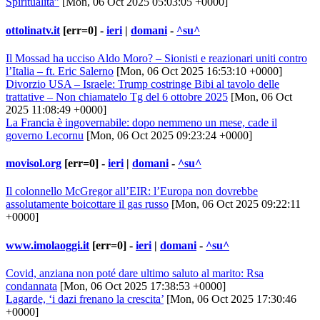
Spiritualità”
[Mon, 06 Oct 2025 05:03:05 +0000]
ottolinatv.it
[err=0] -
ieri
|
domani
-
^su^
Il Mossad ha ucciso Aldo Moro? – Sionisti e reazionari uniti contro
l’Italia – ft. Eric Salerno
[Mon, 06 Oct 2025 16:53:10 +0000]
Divorzio USA – Israele: Trump costringe Bibi al tavolo delle
trattative – Non chiamatelo Tg del 6 ottobre 2025
[Mon, 06 Oct
2025 11:08:49 +0000]
La Francia è ingovernabile: dopo nemmeno un mese, cade il
governo Lecornu
[Mon, 06 Oct 2025 09:23:24 +0000]
movisol.org
[err=0] -
ieri
|
domani
-
^su^
Il colonnello McGregor all’EIR: l’Europa non dovrebbe
assolutamente boicottare il gas russo
[Mon, 06 Oct 2025 09:22:11
+0000]
www.imolaoggi.it
[err=0] -
ieri
|
domani
-
^su^
Covid, anziana non poté dare ultimo saluto al marito: Rsa
condannata
[Mon, 06 Oct 2025 17:38:53 +0000]
Lagarde, ‘i dazi frenano la crescita’
[Mon, 06 Oct 2025 17:30:46
+0000]