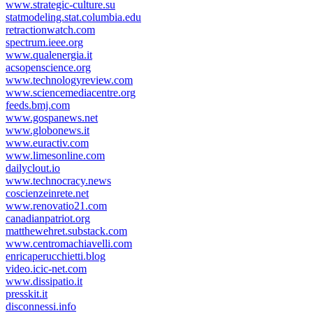
www.strategic-culture.su
statmodeling.stat.columbia.edu
retractionwatch.com
spectrum.ieee.org
www.qualenergia.it
acsopenscience.org
www.technologyreview.com
www.sciencemediacentre.org
feeds.bmj.com
www.gospanews.net
www.globonews.it
www.euractiv.com
www.limesonline.com
dailyclout.io
www.technocracy.news
coscienzeinrete.net
www.renovatio21.com
canadianpatriot.org
matthewehret.substack.com
www.centromachiavelli.com
enricaperucchietti.blog
video.icic-net.com
www.dissipatio.it
presskit.it
disconnessi.info