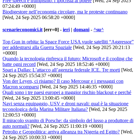
Free speech e trumpismo: l’ipocrisia al potere
[Wed, 24 Sep 2025
07:24:49 +0000]
Biodigestore nell’economia circolare, ma le proteste continuano
[Wed, 24 Sep 2025 06:58:20 +0000]
scenarieconomici.it
[err=0] -
ieri
|
domani
-
^su^
Top Gun in orbita: la Space Force USA vuole satelliti “Aggressor”
per addestrarsi alla Guerra Spaziale
[Wed, 24 Sep 2025 20:21:13
+0000]
Quando la tecnologia rinfresca il futuro: Microsoft e il cooling che
batte ogni record
[Wed, 24 Sep 2025 18:52:46 +0000]
Spari a Dallas: L’attacco all’agenzia federale ICE. Tre morti
[Wed,
24 Sep 2025 15:54:37 +0000]
Von der Leyen, ci risiamo? Il caso Mercosur e i messaggi con
Macron scomparsi
[Wed, 24 Sep 2025 14:46:35 +0000]
Quali sono i tre paesi europei a maggior rischio blackout e perché
[Wed, 24 Sep 2025 13:00:45 +0000]
Navi senza equipaggio, USV e droni navali: qual è la situazione
teconologica della Marina Militare Italiana?
[Wed, 24 Sep 2025
12:00:53 +0000]
Il miracolo svanito di Porsche: da simbolo del lusso a produttore di
auto normali?
[Wed, 24 Sep 2025 11:00:19 +0000]
Petrolio e Geopolitica: arriva alleanza tra Nigeria ed Egitto?
[Wed,
24 Sep 2025 10:00:33 +0000]