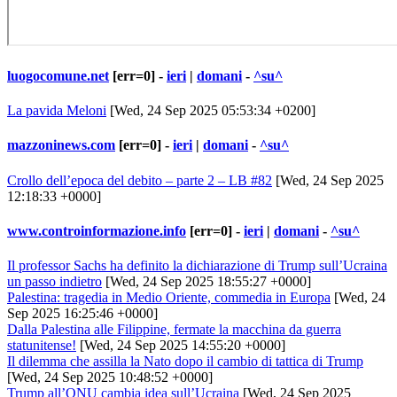
luogocomune.net
[err=0] -
ieri
|
domani
-
^su^
La pavida Meloni
[Wed, 24 Sep 2025 05:53:34 +0200]
mazzoninews.com
[err=0] -
ieri
|
domani
-
^su^
Crollo dell’epoca del debito – parte 2 – LB #82
[Wed, 24 Sep 2025
12:18:33 +0000]
www.controinformazione.info
[err=0] -
ieri
|
domani
-
^su^
Il professor Sachs ha definito la dichiarazione di Trump sull’Ucraina
un passo indietro
[Wed, 24 Sep 2025 18:55:27 +0000]
Palestina: tragedia in Medio Oriente, commedia in Europa
[Wed, 24
Sep 2025 16:25:46 +0000]
Dalla Palestina alle Filippine, fermate la macchina da guerra
statunitense!
[Wed, 24 Sep 2025 14:55:20 +0000]
Il dilemma che assilla la Nato dopo il cambio di tattica di Trump
[Wed, 24 Sep 2025 10:48:52 +0000]
Trump all’ONU cambia idea sull’Ucraina
[Wed, 24 Sep 2025