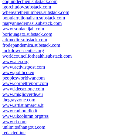
coquindechien.substack.com
igorchudov.substack.com
wherearethenumbers.substack.com
popularrationalism.substack.com
maryannedemasi.substack.com
www.soniaelijah.com
boriquagato.substack.com
arkmedic.substack.com
frodepandemica.substack.com
lockdownsceptics.org
worldcouncilforhealth.substack.com
www.aier.org
www.activistpost.com
www.politico.eu
peoplesworldwar.com
www.corbettreport.com
www.ideeazione.com
www.miglioverde.eu
thegrayzone.com
www.artistinmarcia.it
www.radioradio.it
www.ukcolumn.org#rss
www.rt.com
unlimitedhangout.com
redacted.inc