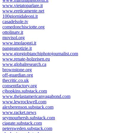
www.martinapastorelli.it
www.vietatoparlare.it
www.ereticamente.net
100giornidaleoni.it
casadelsole.tv
comedonchisciotte.org
ottolinatv.it
movisol.org
www.imolaoggi.it
pangeanotizie.it
www.giorgiobianchiphotojournalist.com
www.renate-holzeisen.eu
www.globalresearch.ca
brownstone.org
off-guardian.org
thecritic.co.uk
consentfactory.org
cjhopkins.substack.com
www.thelastamericanvagabond.com
www.lewrockwell.com
alexberenson.substack.com
www.racket.news
seymourhersh.substack.com
ciagate.substack.com
petersweden.substack.com