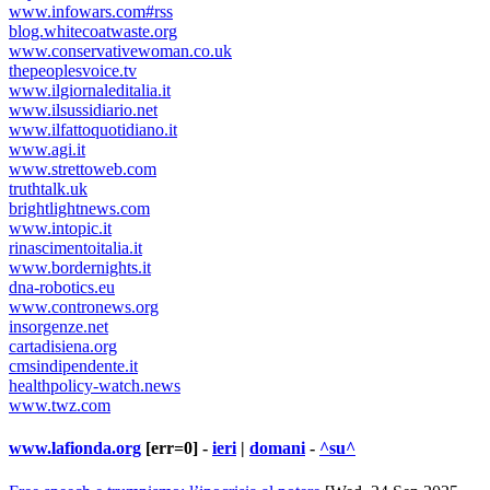
www.infowars.com#rss
blog.whitecoatwaste.org
www.conservativewoman.co.uk
thepeoplesvoice.tv
www.ilgiornaleditalia.it
www.ilsussidiario.net
www.ilfattoquotidiano.it
www.agi.it
www.strettoweb.com
truthtalk.uk
brightlightnews.com
www.intopic.it
rinascimentoitalia.it
www.bordernights.it
dna-robotics.eu
www.contronews.org
insorgenze.net
cartadisiena.org
cmsindipendente.it
healthpolicy-watch.news
www.twz.com
www.lafionda.org
[err=0] -
ieri
|
domani
-
^su^