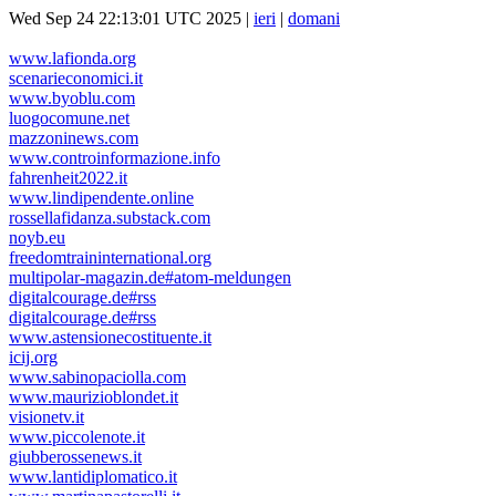
Wed Sep 24 22:13:01 UTC 2025 |
ieri
|
domani
www.lafionda.org
scenarieconomici.it
www.byoblu.com
luogocomune.net
mazzoninews.com
www.controinformazione.info
fahrenheit2022.it
www.lindipendente.online
rossellafidanza.substack.com
noyb.eu
freedomtraininternational.org
multipolar-magazin.de#atom-meldungen
digitalcourage.de#rss
digitalcourage.de#rss
www.astensionecostituente.it
icij.org
www.sabinopaciolla.com
www.maurizioblondet.it
visionetv.it
www.piccolenote.it
giubberossenews.it
www.lantidiplomatico.it