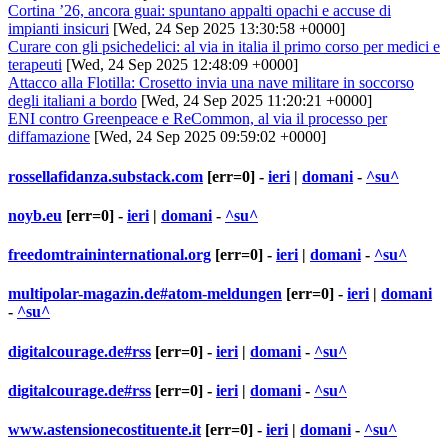
Cortina ’26, ancora guai: spuntano appalti opachi e accuse di
impianti insicuri
[Wed, 24 Sep 2025 13:30:58 +0000]
Curare con gli psichedelici: al via in italia il primo corso per medici e
terapeuti
[Wed, 24 Sep 2025 12:48:09 +0000]
Attacco alla Flotilla: Crosetto invia una nave militare in soccorso
degli italiani a bordo
[Wed, 24 Sep 2025 11:20:21 +0000]
ENI contro Greenpeace e ReCommon, al via il processo per
diffamazione
[Wed, 24 Sep 2025 09:59:02 +0000]
rossellafidanza.substack.com
[err=0] -
ieri
|
domani
-
^su^
noyb.eu
[err=0] -
ieri
|
domani
-
^su^
freedomtraininternational.org
[err=0] -
ieri
|
domani
-
^su^
multipolar-magazin.de#atom-meldungen
[err=0] -
ieri
|
domani
-
^su^
digitalcourage.de#rss
[err=0] -
ieri
|
domani
-
^su^
digitalcourage.de#rss
[err=0] -
ieri
|
domani
-
^su^
www.astensionecostituente.it
[err=0] -
ieri
|
domani
-
^su^