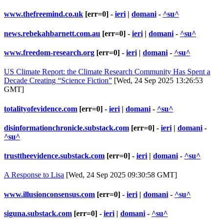
www.thefreemind.co.uk
[err=0] -
ieri
|
domani
-
^su^
news.rebekahbarnett.com.au
[err=0] -
ieri
|
domani
-
^su^
www.freedom-research.org
[err=0] -
ieri
|
domani
-
^su^
US Climate Report: the Climate Research Community Has Spent a
Decade Creating “Science Fiction”
[Wed, 24 Sep 2025 13:26:53
GMT]
totalityofevidence.com
[err=0] -
ieri
|
domani
-
^su^
disinformationchronicle.substack.com
[err=0] -
ieri
|
domani
-
^su^
trusttheevidence.substack.com
[err=0] -
ieri
|
domani
-
^su^
A Response to Lisa
[Wed, 24 Sep 2025 09:30:58 GMT]
www.illusionconsensus.com
[err=0] -
ieri
|
domani
-
^su^
siguna.substack.com
[err=0] -
ieri
|
domani
-
^su^