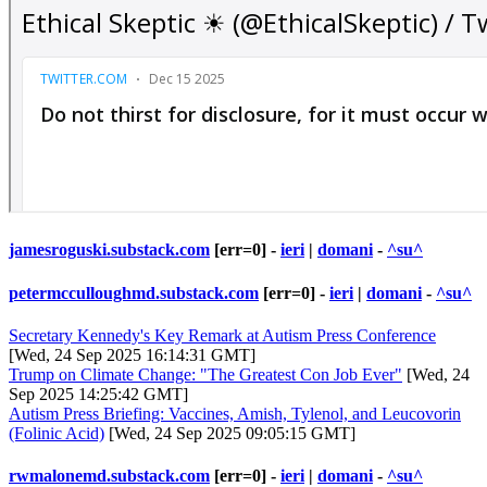
jamesroguski.substack.com
[err=0] -
ieri
|
domani
-
^su^
petermcculloughmd.substack.com
[err=0] -
ieri
|
domani
-
^su^
Secretary Kennedy's Key Remark at Autism Press Conference
[Wed, 24 Sep 2025 16:14:31 GMT]
Trump on Climate Change: "The Greatest Con Job Ever"
[Wed, 24
Sep 2025 14:25:42 GMT]
Autism Press Briefing: Vaccines, Amish, Tylenol, and Leucovorin
(Folinic Acid)
[Wed, 24 Sep 2025 09:05:15 GMT]
rwmalonemd.substack.com
[err=0] -
ieri
|
domani
-
^su^