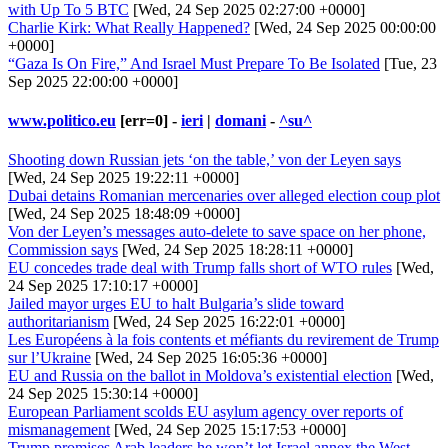
with Up To 5 BTC
[Wed, 24 Sep 2025 02:27:00 +0000]
Charlie Kirk: What Really Happened?
[Wed, 24 Sep 2025 00:00:00
+0000]
“Gaza Is On Fire,” And Israel Must Prepare To Be Isolated
[Tue, 23
Sep 2025 22:00:00 +0000]
www.politico.eu
[err=0] -
ieri
|
domani
-
^su^
Shooting down Russian jets ‘on the table,’ von der Leyen says
[Wed, 24 Sep 2025 19:22:11 +0000]
Dubai detains Romanian mercenaries over alleged election coup plot
[Wed, 24 Sep 2025 18:48:09 +0000]
Von der Leyen’s messages auto-delete to save space on her phone,
Commission says
[Wed, 24 Sep 2025 18:28:11 +0000]
EU concedes trade deal with Trump falls short of WTO rules
[Wed,
24 Sep 2025 17:10:17 +0000]
Jailed mayor urges EU to halt Bulgaria’s slide toward
authoritarianism
[Wed, 24 Sep 2025 16:22:01 +0000]
Les Européens à la fois contents et méfiants du revirement de Trump
sur l’Ukraine
[Wed, 24 Sep 2025 16:05:36 +0000]
EU and Russia on the ballot in Moldova’s existential election
[Wed,
24 Sep 2025 15:30:14 +0000]
European Parliament scolds EU asylum agency over reports of
mismanagement
[Wed, 24 Sep 2025 15:17:53 +0000]
Trump promises Arab leaders he won’t let Israel annex the West