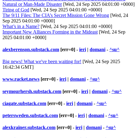
Natural or Man-Made Disaster
[Wed, 24 Sep 2025 04:01:00 +0000]
Tiring of God
[Wed, 24 Sep 2025 04:01:00 +0000]
The 9/11 Files: The CIA’s Secret Mission Gone Wrong
[Wed, 24
Sep 2025 04:01:00 +0000]
What’s in a Name?
[Wed, 24 Sep 2025 04:01:00 +0000]
Important New Alliances Forming in the Mideast
[Wed, 24 Sep
2025 04:01:00 +0000]
alexberenson.substack.com
[err=0] -
ieri
|
domani
-
^su^
Big news! What we've been waiting for!
[Wed, 24 Sep 2025
16:42:34 GMT]
www.racket.news
[err=0] -
ieri
|
domani
-
^su^
seymourhersh.substack.com
[err=0] -
ieri
|
domani
-
^su^
ciagate.substack.com
[err=0] -
ieri
|
domani
-
^su^
petersweden.substack.com
[err=0] -
ieri
|
domani
-
^su^
alexkrainer.substack.com
[err=0] -
ieri
|
domani
-
^su^