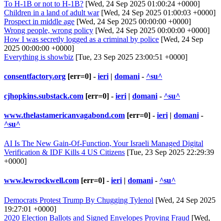
To H-1B or not to H-1B?
[Wed, 24 Sep 2025 01:00:24 +0000]
Children in a land of adult war
[Wed, 24 Sep 2025 01:00:03 +0000]
Prospect in middle age
[Wed, 24 Sep 2025 00:00:00 +0000]
Wrong people, wrong policy
[Wed, 24 Sep 2025 00:00:00 +0000]
How I was secretly logged as a criminal by police
[Wed, 24 Sep
2025 00:00:00 +0000]
Everything is showbiz
[Tue, 23 Sep 2025 23:00:51 +0000]
consentfactory.org
[err=0] -
ieri
|
domani
-
^su^
cjhopkins.substack.com
[err=0] -
ieri
|
domani
-
^su^
www.thelastamericanvagabond.com
[err=0] -
ieri
|
domani
-
^su^
AI Is The New Gain-Of-Function, Your Israeli Managed Digital
Verification & IDF Kills 4 US Citizens
[Tue, 23 Sep 2025 22:29:39
+0000]
www.lewrockwell.com
[err=0] -
ieri
|
domani
-
^su^
Democrats Protest Trump By Chugging Tylenol
[Wed, 24 Sep 2025
19:27:01 +0000]
2020 Election Ballots and Signed Envelopes Proving Fraud
[Wed,