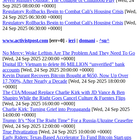
Seven Minutes Outside: The Collapse of Childhood Play
[Wed, 24
Sep 2025 08:00:00 +0000]
Regulatory Rollbacks Begin to Combat Cali’s Housing Crisis
[Wed,
24 Sep 2025 06:30:00 +0000]
Regulatory Rollbacks Begin to Combat Cali's Housing Crisis
[Wed,
24 Sep 2025 06:30:00 +0000]
www.activistpost.com
[err=0] -
ieri
|
domani
-
^su^
No Mercy: Woke Leftists Are The Problem And They Need To Go
[Wed, 24 Sep 2025 22:00:00 +0000]
Digital ID: Vietnam to delete 86 MILLION “unverified” bank
accounts
[Wed, 24 Sep 2025 20:00:00 +0000]
Kevin Durant Recovers Bitcoin Bought at $650, Now Up Over
17,700%, After Nearly a Decade
[Wed, 24 Sep 2025 18:00:00
+0000]
The CIA/Mossad Replace Charlie Kirk with JD Vance & Ben
Shapiro While the Right Goes Cancel Culture & Fuentes Flips
[Wed, 24 Sep 2025 16:00:00 +0000]
Charlie Kirk: Turning Grief into Propaganda
[Wed, 24 Sep 2025
14:00:00 +0000]
Trump: It’s “Not The Right Time” For a Russia-Ukraine Ceasefire
[Wed, 24 Sep 2025 12:00:00 +0000]
True Privatization
[Wed, 24 Sep 2025 10:00:00 +0000]
Early Riders: Texas-Based Accelerator To Fund Bitcoin Start-ups