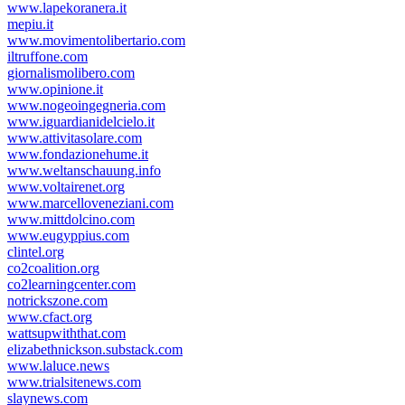
www.lapekoranera.it
mepiu.it
www.movimentolibertario.com
iltruffone.com
giornalismolibero.com
www.opinione.it
www.nogeoingegneria.com
www.iguardianidelcielo.it
www.attivitasolare.com
www.fondazionehume.it
www.weltanschauung.info
www.voltairenet.org
www.marcelloveneziani.com
www.mittdolcino.com
www.eugyppius.com
clintel.org
co2coalition.org
co2learningcenter.com
notrickszone.com
www.cfact.org
wattsupwiththat.com
elizabethnickson.substack.com
www.laluce.news
www.trialsitenews.com
slaynews.com