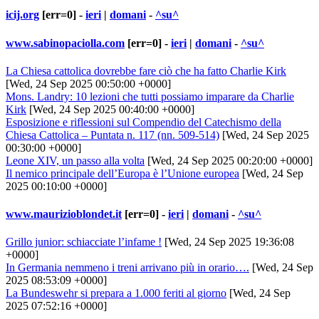
icij.org
[err=0] -
ieri
|
domani
-
^su^
www.sabinopaciolla.com
[err=0] -
ieri
|
domani
-
^su^
La Chiesa cattolica dovrebbe fare ciò che ha fatto Charlie Kirk
[Wed, 24 Sep 2025 00:50:00 +0000]
Mons. Landry: 10 lezioni che tutti possiamo imparare da Charlie
Kirk
[Wed, 24 Sep 2025 00:40:00 +0000]
Esposizione e riflessioni sul Compendio del Catechismo della
Chiesa Cattolica – Puntata n. 117 (nn. 509-514)
[Wed, 24 Sep 2025
00:30:00 +0000]
Leone XIV, un passo alla volta
[Wed, 24 Sep 2025 00:20:00 +0000]
Il nemico principale dell’Europa è l’Unione europea
[Wed, 24 Sep
2025 00:10:00 +0000]
www.maurizioblondet.it
[err=0] -
ieri
|
domani
-
^su^
Grillo junior: schiacciate l’infame !
[Wed, 24 Sep 2025 19:36:08
+0000]
In Germania nemmeno i treni arrivano più in orario….
[Wed, 24 Sep
2025 08:53:09 +0000]
La Bundeswehr si prepara a 1.000 feriti al giorno
[Wed, 24 Sep
2025 07:52:16 +0000]