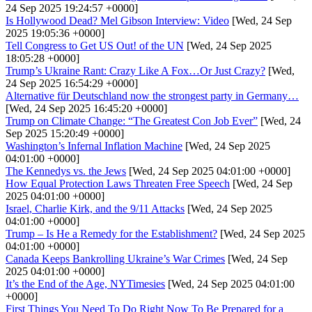
24 Sep 2025 19:24:57 +0000]
Is Hollywood Dead? Mel Gibson Interview: Video
[Wed, 24 Sep
2025 19:05:36 +0000]
Tell Congress to Get US Out! of the UN
[Wed, 24 Sep 2025
18:05:28 +0000]
Trump’s Ukraine Rant: Crazy Like A Fox…Or Just Crazy?
[Wed,
24 Sep 2025 16:54:29 +0000]
Alternative für Deutschland now the strongest party in Germany…
[Wed, 24 Sep 2025 16:45:20 +0000]
Trump on Climate Change: “The Greatest Con Job Ever”
[Wed, 24
Sep 2025 15:20:49 +0000]
Washington’s Infernal Inflation Machine
[Wed, 24 Sep 2025
04:01:00 +0000]
The Kennedys vs. the Jews
[Wed, 24 Sep 2025 04:01:00 +0000]
How Equal Protection Laws Threaten Free Speech
[Wed, 24 Sep
2025 04:01:00 +0000]
Israel, Charlie Kirk, and the 9/11 Attacks
[Wed, 24 Sep 2025
04:01:00 +0000]
Trump – Is He a Remedy for the Establishment?
[Wed, 24 Sep 2025
04:01:00 +0000]
Canada Keeps Bankrolling Ukraine’s War Crimes
[Wed, 24 Sep
2025 04:01:00 +0000]
It’s the End of the Age, NYTimesies
[Wed, 24 Sep 2025 04:01:00
+0000]
First Things You Need To Do Right Now To Be Prepared for a