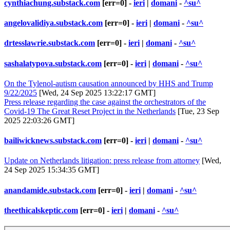
cynthiachung.substack.com
[err=0] -
ieri
|
domani
-
^su^
angelovalidiya.substack.com
[err=0] -
ieri
|
domani
-
^su^
drtesslawrie.substack.com
[err=0] -
ieri
|
domani
-
^su^
sashalatypova.substack.com
[err=0] -
ieri
|
domani
-
^su^
On the Tylenol-autism causation announced by HHS and Trump
9/22/2025
[Wed, 24 Sep 2025 13:22:17 GMT]
Press release regarding the case against the orchestrators of the
Covid-19 The Great Reset Project in the Netherlands
[Tue, 23 Sep
2025 22:03:26 GMT]
bailiwicknews.substack.com
[err=0] -
ieri
|
domani
-
^su^
Update on Netherlands litigation: press release from attorney
[Wed,
24 Sep 2025 15:34:35 GMT]
anandamide.substack.com
[err=0] -
ieri
|
domani
-
^su^
theethicalskeptic.com
[err=0] -
ieri
|
domani
-
^su^