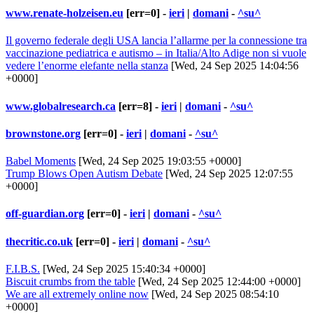
www.renate-holzeisen.eu
[err=0] -
ieri
|
domani
-
^su^
Il governo federale degli USA lancia l’allarme per la connessione tra
vaccinazione pediatrica e autismo – in Italia/Alto Adige non si vuole
vedere l’enorme elefante nella stanza
[Wed, 24 Sep 2025 14:04:56
+0000]
www.globalresearch.ca
[err=8] -
ieri
|
domani
-
^su^
brownstone.org
[err=0] -
ieri
|
domani
-
^su^
Babel Moments
[Wed, 24 Sep 2025 19:03:55 +0000]
Trump Blows Open Autism Debate
[Wed, 24 Sep 2025 12:07:55
+0000]
off-guardian.org
[err=0] -
ieri
|
domani
-
^su^
thecritic.co.uk
[err=0] -
ieri
|
domani
-
^su^
F.I.B.S.
[Wed, 24 Sep 2025 15:40:34 +0000]
Biscuit crumbs from the table
[Wed, 24 Sep 2025 12:44:00 +0000]
We are all extremely online now
[Wed, 24 Sep 2025 08:54:10
+0000]