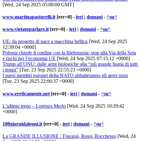
[Wed, 24 Sep 2025 05:00:00 GMT]
www.martinapastorelli.it
[err=0] -
ieri
|
domani
-
^su^
www.vietatoparlare.it
[err=0] -
ieri
|
domani
-
^su^
UE: da progetto di pace a macchina bellica
[Wed, 24 Sep 2025
12:39:04 +0000]
Polonia chiude il confine con la Bielorussia: stop alla Via della Seta
e rischi per l’economia UE
[Wed, 24 Sep 2025 07:15:12 +0000]
Trump all’ONU: dalle armi biologiche alla “più grande bugia di tutti
i tempi”
[Tue, 23 Sep 2025 22:55:23 +0000]
I paesi membri europei della NATO abbatteranno gli aerei russi
[Tue, 23 Sep 2025 22:06:37 +0000]
www.ereticamente.net
[err=0] -
ieri
|
domani
-
^su^
L’ultimo treno – Lorenzo Merlo
[Wed, 24 Sep 2025 10:29:42
+0000]
100giornidaleoni.it
[err=0] -
ieri
|
domani
-
^su^
La GRANDE ILLUSIONE / Fracassi, Rossi, Rocchesso
[Wed, 24