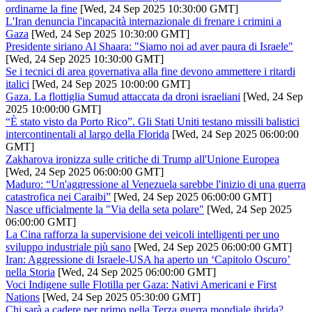
ordinarne la fine
[Wed, 24 Sep 2025 10:30:00 GMT]
L'Iran denuncia l'incapacità internazionale di frenare i crimini a
Gaza
[Wed, 24 Sep 2025 10:30:00 GMT]
Presidente siriano Al Shaara: "Siamo noi ad aver paura di Israele"
[Wed, 24 Sep 2025 10:30:00 GMT]
Se i tecnici di area governativa alla fine devono ammettere i ritardi
italici
[Wed, 24 Sep 2025 10:00:00 GMT]
Gaza. La flottiglia Sumud attaccata da droni israeliani
[Wed, 24 Sep
2025 10:00:00 GMT]
“È stato visto da Porto Rico”. Gli Stati Uniti testano missili balistici
intercontinentali al largo della Florida
[Wed, 24 Sep 2025 06:00:00
GMT]
Zakharova ironizza sulle critiche di Trump all'Unione Europea
[Wed, 24 Sep 2025 06:00:00 GMT]
Maduro: “Un'aggressione al Venezuela sarebbe l'inizio di una guerra
catastrofica nei Caraibi”
[Wed, 24 Sep 2025 06:00:00 GMT]
Nasce ufficialmente la "Via della seta polare"
[Wed, 24 Sep 2025
06:00:00 GMT]
La Cina rafforza la supervisione dei veicoli intelligenti per uno
sviluppo industriale più sano
[Wed, 24 Sep 2025 06:00:00 GMT]
Iran: Aggressione di Israele-USA ha aperto un ‘Capitolo Oscuro’
nella Storia
[Wed, 24 Sep 2025 06:00:00 GMT]
Voci Indigene sulle Flotilla per Gaza: Nativi Americani e First
Nations
[Wed, 24 Sep 2025 05:30:00 GMT]
Chi sarà a cadere per primo nella Terza guerra mondiale ibrida?