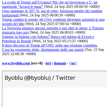
La svolta di Trump sull’Ucraina? Più che un’inversione a U, un
magistrale “lavarsi le mani”
[Wed, 24 Sep 2025 09:00:59 +0000]
Osso stampato in 3D? Si, ma di vetro, funziona meglio dei sostituti
tradizionali
[Wed, 24 Sep 2025 08:00:39 +0000]
Trump cambia le regole: gli USA vogliono diventare azionisti in una
società del litio
[Wed, 24 Sep 2025 07:00:54 +0000]
La Norvegia stupisce ancora: petrolio e gas oltre le attese. L’Europa
ringrazia (per ora)
[Wed, 24 Sep 2025 06:00:03 +0000]
Saipem: la fusione con Subsea7 finisce nel mirino di Exxon e
Petrobras in Brasile
[Wed, 24 Sep 2025 05:15:25 +0000]
Il duro discorso di Trump all’ONU nella sua versione completa.
Cosa ha veramento detto, direttamente dalle sue parole
[Tue, 23 Sep
2025 22:00:39 +0000]
www.byoblu.com
[err=8] -
ieri
|
domani
-
^su^