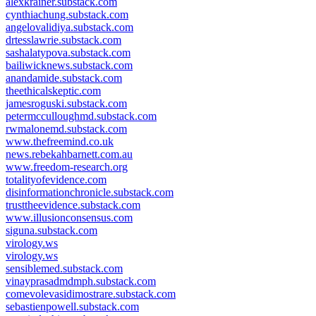
alexkrainer.substack.com
cynthiachung.substack.com
angelovalidiya.substack.com
drtesslawrie.substack.com
sashalatypova.substack.com
bailiwicknews.substack.com
anandamide.substack.com
theethicalskeptic.com
jamesroguski.substack.com
petermcculloughmd.substack.com
rwmalonemd.substack.com
www.thefreemind.co.uk
news.rebekahbarnett.com.au
www.freedom-research.org
totalityofevidence.com
disinformationchronicle.substack.com
trusttheevidence.substack.com
www.illusionconsensus.com
siguna.substack.com
virology.ws
virology.ws
sensiblemed.substack.com
vinayprasadmdmph.substack.com
comevolevasidimostrare.substack.com
sebastienpowell.substack.com