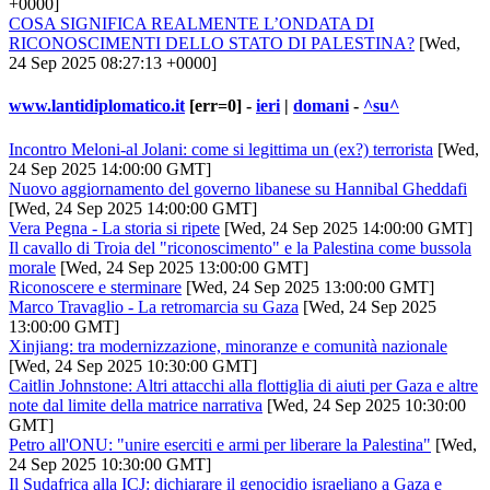
+0000]
COSA SIGNIFICA REALMENTE L’ONDATA DI
RICONOSCIMENTI DELLO STATO DI PALESTINA?
[Wed,
24 Sep 2025 08:27:13 +0000]
www.lantidiplomatico.it
[err=0] -
ieri
|
domani
-
^su^
Incontro Meloni-al Jolani: come si legittima un (ex?) terrorista
[Wed,
24 Sep 2025 14:00:00 GMT]
Nuovo aggiornamento del governo libanese su Hannibal Gheddafi
[Wed, 24 Sep 2025 14:00:00 GMT]
Vera Pegna - La storia si ripete
[Wed, 24 Sep 2025 14:00:00 GMT]
Il cavallo di Troia del "riconoscimento" e la Palestina come bussola
morale
[Wed, 24 Sep 2025 13:00:00 GMT]
Riconoscere e sterminare
[Wed, 24 Sep 2025 13:00:00 GMT]
Marco Travaglio - La retromarcia su Gaza
[Wed, 24 Sep 2025
13:00:00 GMT]
Xinjiang: tra modernizzazione, minoranze e comunità nazionale
[Wed, 24 Sep 2025 10:30:00 GMT]
Caitlin Johnstone: Altri attacchi alla flottiglia di aiuti per Gaza e altre
note dal limite della matrice narrativa
[Wed, 24 Sep 2025 10:30:00
GMT]
Petro all'ONU: "unire eserciti e armi per liberare la Palestina"
[Wed,
24 Sep 2025 10:30:00 GMT]
Il Sudafrica alla ICJ: dichiarare il genocidio israeliano a Gaza e