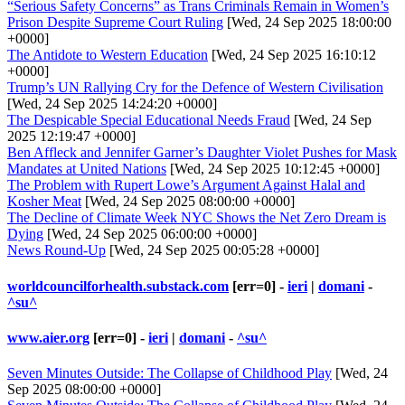
“Serious Safety Concerns” as Trans Criminals Remain in Women’s
Prison Despite Supreme Court Ruling
[Wed, 24 Sep 2025 18:00:00
+0000]
The Antidote to Western Education
[Wed, 24 Sep 2025 16:10:12
+0000]
Trump’s UN Rallying Cry for the Defence of Western Civilisation
[Wed, 24 Sep 2025 14:24:20 +0000]
The Despicable Special Educational Needs Fraud
[Wed, 24 Sep
2025 12:19:47 +0000]
Ben Affleck and Jennifer Garner’s Daughter Violet Pushes for Mask
Mandates at United Nations
[Wed, 24 Sep 2025 10:12:45 +0000]
The Problem with Rupert Lowe’s Argument Against Halal and
Kosher Meat
[Wed, 24 Sep 2025 08:00:00 +0000]
The Decline of Climate Week NYC Shows the Net Zero Dream is
Dying
[Wed, 24 Sep 2025 06:00:00 +0000]
News Round-Up
[Wed, 24 Sep 2025 00:05:28 +0000]
worldcouncilforhealth.substack.com
[err=0] -
ieri
|
domani
-
^su^
www.aier.org
[err=0] -
ieri
|
domani
-
^su^
Seven Minutes Outside: The Collapse of Childhood Play
[Wed, 24
Sep 2025 08:00:00 +0000]