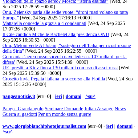
Violazioni dello spazio aereo? Mosca: “isteria esaltata”
[Wed, 24
Sep 2025 17:28:59 +0000]
Onu, Zelensky parla alle sedie vuote: “droni russi volano su tutta
Europa”
[Wed, 24 Sep 2025 17:16:13 +0000]
Mattarella concede la grazia a 4 condannati
[Wed, 24 Sep 2025
17:07:36 +0000]
Il Cile candida Michelle Bachelet alla presidenza ONU
[Wed, 24
Sep 2025 16:30:53 +0000]
Onu, Meloni vede Al Jolani, “sostegno dell’Italia per ricostruzione
della Siria”
[Wed, 24 Sep 2025 16:22:55 +0000]
Germania: ‘aereo russo sorvola nave tedesca. 107 miliardi per la
difesa’
[Wed, 24 Sep 2025 15:54:39 +0000]
UE, prestiti a Kiev fino a 130 miliardi con uso di asset russi
[Wed,
24 Sep 2025 15:39:50 +0000]
Crosetto invia fregata italiana in soccorso alla Flotilla
[Wed, 24 Sep
2025 15:12:36 +0000]
pangeanotizie.it
[err=0] -
ieri
|
domani
-
^su^
Pangea Grandangolo
Seminare Domande
Julian Assange
News
Guerra ai gasdotti
Per un mondo senza guerre
www.giorgiobianchiphotojournalist.com
[err=0] -
ieri
|
domani
-
^su^