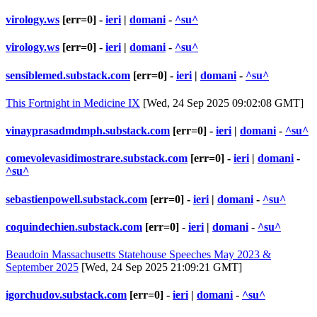
virology.ws
[err=0] -
ieri
|
domani
-
^su^
virology.ws
[err=0] -
ieri
|
domani
-
^su^
sensiblemed.substack.com
[err=0] -
ieri
|
domani
-
^su^
This Fortnight in Medicine IX
[Wed, 24 Sep 2025 09:02:08 GMT]
vinayprasadmdmph.substack.com
[err=0] -
ieri
|
domani
-
^su^
comevolevasidimostrare.substack.com
[err=0] -
ieri
|
domani
-
^su^
sebastienpowell.substack.com
[err=0] -
ieri
|
domani
-
^su^
coquindechien.substack.com
[err=0] -
ieri
|
domani
-
^su^
Beaudoin Massachusetts Statehouse Speeches May 2023 &
September 2025
[Wed, 24 Sep 2025 21:09:21 GMT]
igorchudov.substack.com
[err=0] -
ieri
|
domani
-
^su^