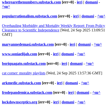
wherearethenumbers.substack.com
[err=0] -
ieri
|
domani
-
^su^
popularrationalism.substack.com
[err=0] -
ieri
|
domani
-
^su^
Overhauling Morbidity and Mortality Weekly Report: From Policy
Clearance to Scientific Independence
[Wed, 24 Sep 2025 13:09:51
GMT]
maryannedemasi.substack.com
[err=0] -
ieri
|
domani
-
^su^
www.soniaelijah.com
[err=0] -
ieri
|
domani
-
^su^
boriquagato.substack.com
[err=0] -
ieri
|
domani
-
^su^
cat corner: morality playlists
[Wed, 24 Sep 2025 13:57:36 GMT]
arkmedic.substack.com
[err=0] -
ieri
|
domani
-
^su^
frodepandemica.substack.com
[err=0] -
ieri
|
domani
-
^su^
lockdownsceptics.org
[err=0] -
ieri
|
domani
-
^su^