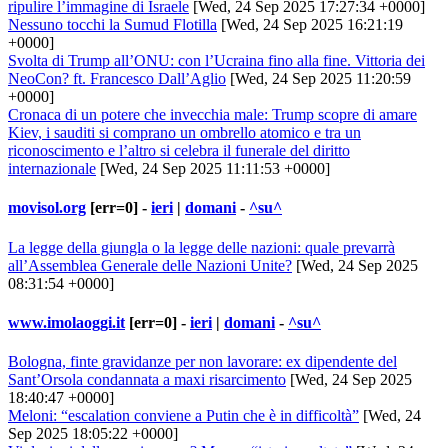
ripulire l’immagine di Israele
[Wed, 24 Sep 2025 17:27:34 +0000]
Nessuno tocchi la Sumud Flotilla
[Wed, 24 Sep 2025 16:21:19
+0000]
Svolta di Trump all’ONU: con l’Ucraina fino alla fine. Vittoria dei
NeoCon? ft. Francesco Dall’Aglio
[Wed, 24 Sep 2025 11:20:59
+0000]
Cronaca di un potere che invecchia male: Trump scopre di amare
Kiev, i sauditi si comprano un ombrello atomico e tra un
riconoscimento e l’altro si celebra il funerale del diritto
internazionale
[Wed, 24 Sep 2025 11:11:53 +0000]
movisol.org
[err=0] -
ieri
|
domani
-
^su^
La legge della giungla o la legge delle nazioni: quale prevarrà
all’Assemblea Generale delle Nazioni Unite?
[Wed, 24 Sep 2025
08:31:54 +0000]
www.imolaoggi.it
[err=0] -
ieri
|
domani
-
^su^
Bologna, finte gravidanze per non lavorare: ex dipendente del
Sant’Orsola condannata a maxi risarcimento
[Wed, 24 Sep 2025
18:40:47 +0000]
Meloni: “escalation conviene a Putin che è in difficoltà”
[Wed, 24
Sep 2025 18:05:22 +0000]