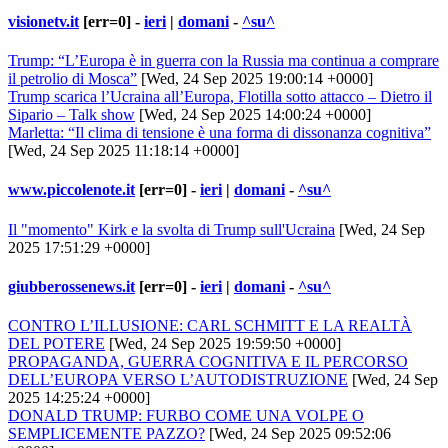
visionetv.it
[err=0] -
ieri
|
domani
-
^su^
Trump: “L’Europa è in guerra con la Russia ma continua a comprare
il petrolio di Mosca”
[Wed, 24 Sep 2025 19:00:14 +0000]
Trump scarica l’Ucraina all’Europa, Flotilla sotto attacco – Dietro il
Sipario – Talk show
[Wed, 24 Sep 2025 14:00:24 +0000]
Marletta: “Il clima di tensione è una forma di dissonanza cognitiva”
[Wed, 24 Sep 2025 11:18:14 +0000]
www.piccolenote.it
[err=0] -
ieri
|
domani
-
^su^
Il "momento" Kirk e la svolta di Trump sull'Ucraina
[Wed, 24 Sep
2025 17:51:29 +0000]
giubberossenews.it
[err=0] -
ieri
|
domani
-
^su^
CONTRO L’ILLUSIONE: CARL SCHMITT E LA REALTÀ
DEL POTERE
[Wed, 24 Sep 2025 19:59:50 +0000]
PROPAGANDA, GUERRA COGNITIVA E IL PERCORSO
DELL’EUROPA VERSO L’AUTODISTRUZIONE
[Wed, 24 Sep
2025 14:25:24 +0000]
DONALD TRUMP: FURBO COME UNA VOLPE O
SEMPLICEMENTE PAZZO?
[Wed, 24 Sep 2025 09:52:06