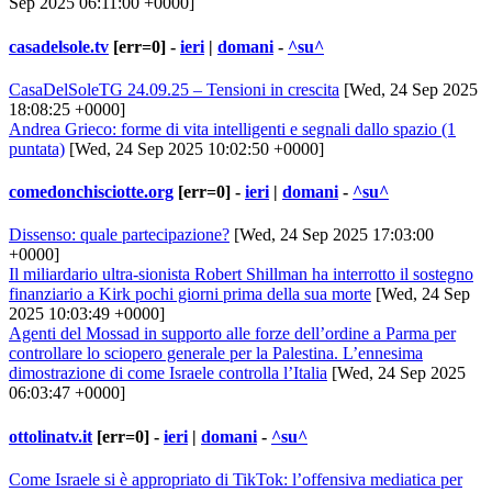
Sep 2025 06:11:00 +0000]
casadelsole.tv
[err=0] -
ieri
|
domani
-
^su^
CasaDelSoleTG 24.09.25 – Tensioni in crescita
[Wed, 24 Sep 2025
18:08:25 +0000]
Andrea Grieco: forme di vita intelligenti e segnali dallo spazio (1
puntata)
[Wed, 24 Sep 2025 10:02:50 +0000]
comedonchisciotte.org
[err=0] -
ieri
|
domani
-
^su^
Dissenso: quale partecipazione?
[Wed, 24 Sep 2025 17:03:00
+0000]
Il miliardario ultra-sionista Robert Shillman ha interrotto il sostegno
finanziario a Kirk pochi giorni prima della sua morte
[Wed, 24 Sep
2025 10:03:49 +0000]
Agenti del Mossad in supporto alle forze dell’ordine a Parma per
controllare lo sciopero generale per la Palestina. L’ennesima
dimostrazione di come Israele controlla l’Italia
[Wed, 24 Sep 2025
06:03:47 +0000]
ottolinatv.it
[err=0] -
ieri
|
domani
-
^su^
Come Israele si è appropriato di TikTok: l’offensiva mediatica per