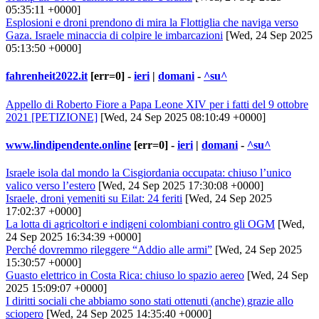
05:35:11 +0000]
Esplosioni e droni prendono di mira la Flottiglia che naviga verso
Gaza. Israele minaccia di colpire le imbarcazioni
[Wed, 24 Sep 2025
05:13:50 +0000]
fahrenheit2022.it
[err=0] -
ieri
|
domani
-
^su^
Appello di Roberto Fiore a Papa Leone XIV per i fatti del 9 ottobre
2021 [PETIZIONE]
[Wed, 24 Sep 2025 08:10:49 +0000]
www.lindipendente.online
[err=0] -
ieri
|
domani
-
^su^
Israele isola dal mondo la Cisgiordania occupata: chiuso l’unico
valico verso l’estero
[Wed, 24 Sep 2025 17:30:08 +0000]
Israele, droni yemeniti su Eilat: 24 feriti
[Wed, 24 Sep 2025
17:02:37 +0000]
La lotta di agricoltori e indigeni colombiani contro gli OGM
[Wed,
24 Sep 2025 16:34:39 +0000]
Perché dovremmo rileggere “Addio alle armi”
[Wed, 24 Sep 2025
15:30:57 +0000]
Guasto elettrico in Costa Rica: chiuso lo spazio aereo
[Wed, 24 Sep
2025 15:09:07 +0000]
I diritti sociali che abbiamo sono stati ottenuti (anche) grazie allo
sciopero
[Wed, 24 Sep 2025 14:35:40 +0000]