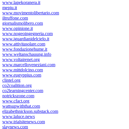
www.lapekoranera.it
mepiu.it
www.movimentolibertario.com
iltruffone.com
giornalismolibero.com
www.opinione.it
www.nogeoingegneria.com
www.iguardianidelcielo.it
www.attivitasolare.com
www.fondazionehume.it
www.weltanschauung.info
www.voltairenet.org
www.marcelloveneziani.com
www.mittdolcino.com
www.eugyppius.com
clintel.org
co2coalition.org
co2learningcenter.com
notrickszone.com
www.cfact.org
wattsupwiththat.com
elizabethnickson.substack.com
www.laluce.news
www.trialsitenews.com
slaynews.com