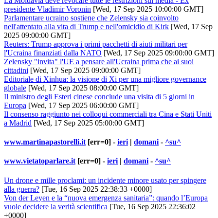
La Moldavia deve revocare tutte le restrizioni sui media - Ex
presidente Vladimir Voronin
[Wed, 17 Sep 2025 10:00:00 GMT]
Parlamentare ucraino sostiene che Zelensky sia coinvolto
nell'attentato alla vita di Trump e nell'omicidio di Kirk
[Wed, 17 Sep
2025 09:00:00 GMT]
Reuters: Trump approva i primi pacchetti di aiuti militari per
l'Ucraina finanziati dalla NATO
[Wed, 17 Sep 2025 09:00:00 GMT]
Zelensky "invita" l'UE a pensare all'Ucraina prima che ai suoi
cittadini
[Wed, 17 Sep 2025 09:00:00 GMT]
Editoriale di Xinhua: la visione di Xi per una migliore governance
globale
[Wed, 17 Sep 2025 08:00:00 GMT]
Il ministro degli Esteri cinese conclude una visita di 5 giorni in
Europa
[Wed, 17 Sep 2025 06:00:00 GMT]
Il consenso raggiunto nei colloqui commerciali tra Cina e Stati Uniti
a Madrid
[Wed, 17 Sep 2025 05:00:00 GMT]
www.martinapastorelli.it
[err=0] -
ieri
|
domani
-
^su^
www.vietatoparlare.it
[err=0] -
ieri
|
domani
-
^su^
Un drone e mille proclami: un incidente minore usato per spingere
alla guerra?
[Tue, 16 Sep 2025 22:38:33 +0000]
Von der Leyen e la “nuova emergenza sanitaria”: quando l’Europa
vuole decidere la verità scientifica
[Tue, 16 Sep 2025 22:36:02
+0000]