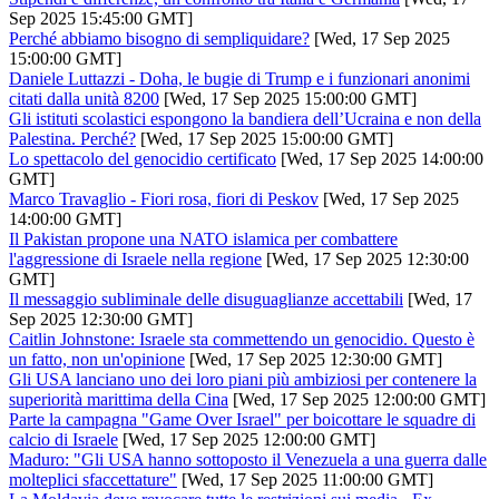
Sep 2025 15:45:00 GMT]
Perché abbiamo bisogno di sempliquidare?
[Wed, 17 Sep 2025
15:00:00 GMT]
Daniele Luttazzi - Doha, le bugie di Trump e i funzionari anonimi
citati dalla unità 8200
[Wed, 17 Sep 2025 15:00:00 GMT]
Gli istituti scolastici espongono la bandiera dell’Ucraina e non della
Palestina. Perché?
[Wed, 17 Sep 2025 15:00:00 GMT]
Lo spettacolo del genocidio certificato
[Wed, 17 Sep 2025 14:00:00
GMT]
Marco Travaglio - Fiori rosa, fiori di Peskov
[Wed, 17 Sep 2025
14:00:00 GMT]
Il Pakistan propone una NATO islamica per combattere
l'aggressione di Israele nella regione
[Wed, 17 Sep 2025 12:30:00
GMT]
Il messaggio subliminale delle disuguaglianze accettabili
[Wed, 17
Sep 2025 12:30:00 GMT]
Caitlin Johnstone: Israele sta commettendo un genocidio. Questo è
un fatto, non un'opinione
[Wed, 17 Sep 2025 12:30:00 GMT]
Gli USA lanciano uno dei loro piani più ambiziosi per contenere la
superiorità marittima della Cina
[Wed, 17 Sep 2025 12:00:00 GMT]
Parte la campagna "Game Over Israel" per boicottare le squadre di
calcio di Israele
[Wed, 17 Sep 2025 12:00:00 GMT]
Maduro: "Gli USA hanno sottoposto il Venezuela a una guerra dalle
molteplici sfaccettature"
[Wed, 17 Sep 2025 11:00:00 GMT]