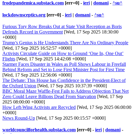
frodepandemica.substack.com
[err=0] -
ieri
|
domani
-
^su^
lockdownsceptics.org
[err=0] -
ieri
|
domani
-
^su^
Furious Tory Row Breaks Out at State Visit Reception as Boris
Defends Record in Government
[Wed, 17 Sep 2025 18:30:00
+0000]
Trump’s Genius is He Understands There Are No Ordinary People
[Wed, 17 Sep 2025 16:52:57 +0000]
Activists Circulate Guide on How to Ground ‘One In, One Out’
Flights
[Wed, 17 Sep 2025 14:42:08 +0000]
Starmer Faces Disaster in Wales as Poll Shows Labour in Freefall
Behind Reform and Set to Lose First Minister Post for First Time
[Wed, 17 Sep 2025 12:56:06 +0000]
The Debate: This House has Confidence in the President-Elect of
the Oxford Union
[Wed, 17 Sep 2025 10:37:39 +0000]
BBC Moral Maze Waffle-Fest Fails to Address Objection That Net
Zero Could Leave Billions Dead From Starvation
[Wed, 17 Sep
2025 08:00:00 +0000]
How Left-Wing Activists are Recycled
[Wed, 17 Sep 2025 06:00:00
+0000]
News Round-Up
[Wed, 17 Sep 2025 00:15:57 +0000]
worldcouncilforhealth.substack.com
[err=0] -
ieri
|
domani
-