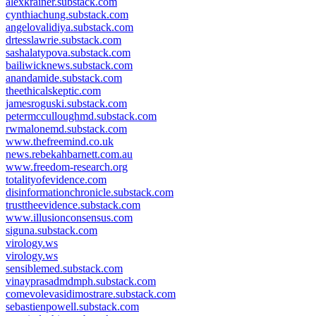
alexkrainer.substack.com
cynthiachung.substack.com
angelovalidiya.substack.com
drtesslawrie.substack.com
sashalatypova.substack.com
bailiwicknews.substack.com
anandamide.substack.com
theethicalskeptic.com
jamesroguski.substack.com
petermcculloughmd.substack.com
rwmalonemd.substack.com
www.thefreemind.co.uk
news.rebekahbarnett.com.au
www.freedom-research.org
totalityofevidence.com
disinformationchronicle.substack.com
trusttheevidence.substack.com
www.illusionconsensus.com
siguna.substack.com
virology.ws
virology.ws
sensiblemed.substack.com
vinayprasadmdmph.substack.com
comevolevasidimostrare.substack.com
sebastienpowell.substack.com