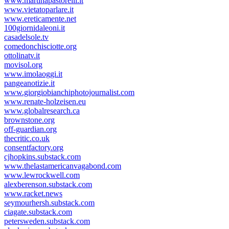
www.martinapastorelli.it
www.vietatoparlare.it
www.ereticamente.net
100giornidaleoni.it
casadelsole.tv
comedonchisciotte.org
ottolinatv.it
movisol.org
www.imolaoggi.it
pangeanotizie.it
www.giorgiobianchiphotojournalist.com
www.renate-holzeisen.eu
www.globalresearch.ca
brownstone.org
off-guardian.org
thecritic.co.uk
consentfactory.org
cjhopkins.substack.com
www.thelastamericanvagabond.com
www.lewrockwell.com
alexberenson.substack.com
www.racket.news
seymourhersh.substack.com
ciagate.substack.com
petersweden.substack.com