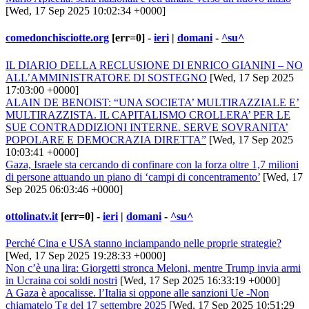
[Wed, 17 Sep 2025 10:02:34 +0000]
comedonchisciotte.org
[err=0] -
ieri
|
domani
-
^su^
IL DIARIO DELLA RECLUSIONE DI ENRICO GIANINI – NO
ALL’AMMINISTRATORE DI SOSTEGNO
[Wed, 17 Sep 2025
17:03:00 +0000]
ALAIN DE BENOIST: “UNA SOCIETA’ MULTIRAZZIALE E’
MULTIRAZZISTA. IL CAPITALISMO CROLLERA’ PER LE
SUE CONTRADDIZIONI INTERNE. SERVE SOVRANITA’
POPOLARE E DEMOCRAZIA DIRETTA”
[Wed, 17 Sep 2025
10:03:41 +0000]
Gaza, Israele sta cercando di confinare con la forza oltre 1,7 milioni
di persone attuando un piano di ‘campi di concentramento’
[Wed, 17
Sep 2025 06:03:46 +0000]
ottolinatv.it
[err=0] -
ieri
|
domani
-
^su^
Perché Cina e USA stanno inciampando nelle proprie strategie?
[Wed, 17 Sep 2025 19:28:33 +0000]
Non c’è una lira: Giorgetti stronca Meloni, mentre Trump invia armi
in Ucraina coi soldi nostri
[Wed, 17 Sep 2025 16:33:19 +0000]
A Gaza è apocalisse. l’Italia si oppone alle sanzioni Ue -Non
chiamatelo Tg del 17 settembre 2025
[Wed, 17 Sep 2025 10:51:29