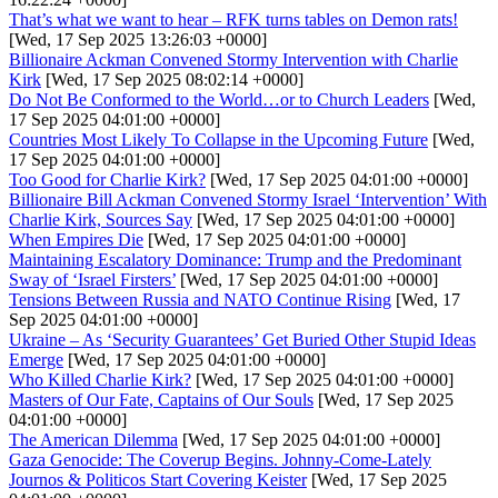
That’s what we want to hear – RFK turns tables on Demon rats!
[Wed, 17 Sep 2025 13:26:03 +0000]
Billionaire Ackman Convened Stormy Intervention with Charlie
Kirk
[Wed, 17 Sep 2025 08:02:14 +0000]
Do Not Be Conformed to the World…or to Church Leaders
[Wed,
17 Sep 2025 04:01:00 +0000]
Countries Most Likely To Collapse in the Upcoming Future
[Wed,
17 Sep 2025 04:01:00 +0000]
Too Good for Charlie Kirk?
[Wed, 17 Sep 2025 04:01:00 +0000]
Billionaire Bill Ackman Convened Stormy Israel ‘Intervention’ With
Charlie Kirk, Sources Say
[Wed, 17 Sep 2025 04:01:00 +0000]
When Empires Die
[Wed, 17 Sep 2025 04:01:00 +0000]
Maintaining Escalatory Dominance: Trump and the Predominant
Sway of ‘Israel Firsters’
[Wed, 17 Sep 2025 04:01:00 +0000]
Tensions Between Russia and NATO Continue Rising
[Wed, 17
Sep 2025 04:01:00 +0000]
Ukraine – As ‘Security Guarantees’ Get Buried Other Stupid Ideas
Emerge
[Wed, 17 Sep 2025 04:01:00 +0000]
Who Killed Charlie Kirk?
[Wed, 17 Sep 2025 04:01:00 +0000]
Masters of Our Fate, Captains of Our Souls
[Wed, 17 Sep 2025
04:01:00 +0000]
The American Dilemma
[Wed, 17 Sep 2025 04:01:00 +0000]
Gaza Genocide: The Coverup Begins. Johnny-Come-Lately
Journos & Politicos Start Covering Keister
[Wed, 17 Sep 2025