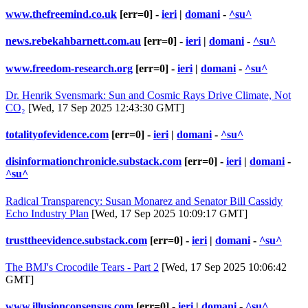
www.thefreemind.co.uk
[err=0] -
ieri
|
domani
-
^su^
news.rebekahbarnett.com.au
[err=0] -
ieri
|
domani
-
^su^
www.freedom-research.org
[err=0] -
ieri
|
domani
-
^su^
Dr. Henrik Svensmark: Sun and Cosmic Rays Drive Climate, Not
CO₂
[Wed, 17 Sep 2025 12:43:30 GMT]
totalityofevidence.com
[err=0] -
ieri
|
domani
-
^su^
disinformationchronicle.substack.com
[err=0] -
ieri
|
domani
-
^su^
Radical Transparency: Susan Monarez and Senator Bill Cassidy
Echo Industry Plan
[Wed, 17 Sep 2025 10:09:17 GMT]
trusttheevidence.substack.com
[err=0] -
ieri
|
domani
-
^su^
The BMJ's Crocodile Tears - Part 2
[Wed, 17 Sep 2025 10:06:42
GMT]
www.illusionconsensus.com
[err=0] -
ieri
|
domani
-
^su^