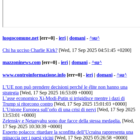
luogocomune.net
[err=0] -
ieri
|
domani
-
^su^
Chi ha ucciso Charlie Kirk?
[Wed, 17 Sep 2025 04:51:45 +0200]
mazzoninews.com
[err=0] -
ieri
|
domani
-
^su^
www.controinformazione.info
[err=0] -
ieri
|
domani
-
^su^
L’UE non può prendere decisioni perché le élite non hanno una
strategia
[Wed, 17 Sep 2025 16:53:09 +0000]
L’asse economico Xi-Modi-Putin si irrigidisce mentre i dazi di
Trump si ritorcono contro
[Wed, 17 Sep 2025 15:01:03 +0000]
L’Unione Europea sull’orlo di una crisi di nervi
[Wed, 17 Sep 2025
13:53:01 +0000]
Zelensky e Netanyahu sono due facce della stessa medaglia.
[Wed,
17 Sep 2025 10:30:39 +0000]
Esperto polacco: ritardare la sconfitta dell’Ucraina rappresenta una
minaccia per i paesi vicini
[Wed, 17 Sep 2025 05:26:58 +0000]