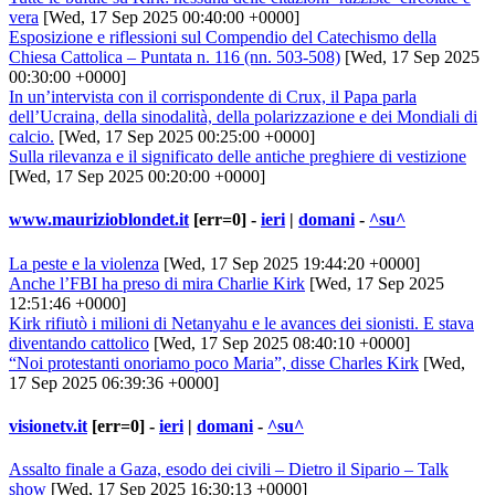
vera
[Wed, 17 Sep 2025 00:40:00 +0000]
Esposizione e riflessioni sul Compendio del Catechismo della
Chiesa Cattolica – Puntata n. 116 (nn. 503-508)
[Wed, 17 Sep 2025
00:30:00 +0000]
In un’intervista con il corrispondente di Crux, il Papa parla
dell’Ucraina, della sinodalità, della polarizzazione e dei Mondiali di
calcio.
[Wed, 17 Sep 2025 00:25:00 +0000]
Sulla rilevanza e il significato delle antiche preghiere di vestizione
[Wed, 17 Sep 2025 00:20:00 +0000]
www.maurizioblondet.it
[err=0] -
ieri
|
domani
-
^su^
La peste e la violenza
[Wed, 17 Sep 2025 19:44:20 +0000]
Anche l’FBI ha preso di mira Charlie Kirk
[Wed, 17 Sep 2025
12:51:46 +0000]
Kirk rifiutò i milioni di Netanyahu e le avances dei sionisti. E stava
diventando cattolico
[Wed, 17 Sep 2025 08:40:10 +0000]
“Noi protestanti onoriamo poco Maria”, disse Charles Kirk
[Wed,
17 Sep 2025 06:39:36 +0000]
visionetv.it
[err=0] -
ieri
|
domani
-
^su^
Assalto finale a Gaza, esodo dei civili – Dietro il Sipario – Talk
show
[Wed, 17 Sep 2025 16:30:13 +0000]