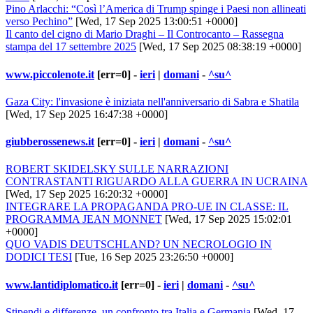
Pino Arlacchi: “Così l’America di Trump spinge i Paesi non allineati
verso Pechino”
[Wed, 17 Sep 2025 13:00:51 +0000]
Il canto del cigno di Mario Draghi – Il Controcanto – Rassegna
stampa del 17 settembre 2025
[Wed, 17 Sep 2025 08:38:19 +0000]
www.piccolenote.it
[err=0] -
ieri
|
domani
-
^su^
Gaza City: l'invasione è iniziata nell'anniversario di Sabra e Shatila
[Wed, 17 Sep 2025 16:47:38 +0000]
giubberossenews.it
[err=0] -
ieri
|
domani
-
^su^
ROBERT SKIDELSKY SULLE NARRAZIONI
CONTRASTANTI RIGUARDO ALLA GUERRA IN UCRAINA
[Wed, 17 Sep 2025 16:20:32 +0000]
INTEGRARE LA PROPAGANDA PRO-UE IN CLASSE: IL
PROGRAMMA JEAN MONNET
[Wed, 17 Sep 2025 15:02:01
+0000]
QUO VADIS DEUTSCHLAND? UN NECROLOGIO IN
DODICI TESI
[Tue, 16 Sep 2025 23:26:50 +0000]
www.lantidiplomatico.it
[err=0] -
ieri
|
domani
-
^su^
Stipendi e differenze, un confronto tra Italia e Germania
[Wed, 17