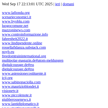
Wed Sep 17 22:13:01 UTC 2025 |
ieri
|
domani
www.lafionda.org
scenarieconomici.it
www.byoblu.com
luogocomune.net
mazzoninews.com
www.controinformazione.info
fahrenheit2022.it
www.lindipendente.online
rossellafidanza.substack.com
noyb.eu
freedomtraininternational.org
multipolar-magazin.de#atom-meldungen
digitalcourage.de#rss
digitalcourage.de#rss
www.astensionecostituente.it
icij.org
www.sabinopaciolla.com
www.maurizioblondet.it
visionetv.it
www.piccolenote.it
giubberossenews.it
www.lantidiplomatico.it