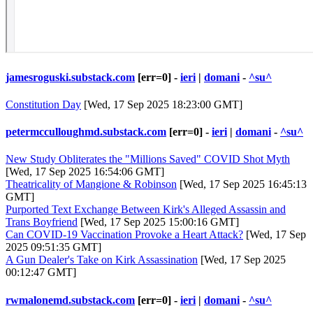
jamesroguski.substack.com
[err=0] -
ieri
|
domani
-
^su^
Constitution Day
[Wed, 17 Sep 2025 18:23:00 GMT]
petermcculloughmd.substack.com
[err=0] -
ieri
|
domani
-
^su^
New Study Obliterates the "Millions Saved" COVID Shot Myth
[Wed, 17 Sep 2025 16:54:06 GMT]
Theatricality of Mangione & Robinson
[Wed, 17 Sep 2025 16:45:13
GMT]
Purported Text Exchange Between Kirk's Alleged Assassin and
Trans Boyfriend
[Wed, 17 Sep 2025 15:00:16 GMT]
Can COVID-19 Vaccination Provoke a Heart Attack?
[Wed, 17 Sep
2025 09:51:35 GMT]
A Gun Dealer's Take on Kirk Assassination
[Wed, 17 Sep 2025
00:12:47 GMT]
rwmalonemd.substack.com
[err=0] -
ieri
|
domani
-
^su^