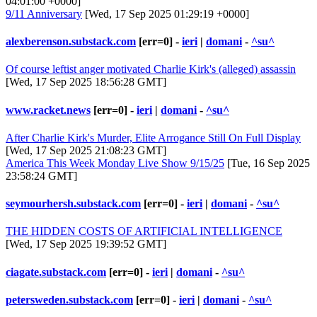
04:01:00 +0000]
9/11 Anniversary
[Wed, 17 Sep 2025 01:29:19 +0000]
alexberenson.substack.com
[err=0] -
ieri
|
domani
-
^su^
Of course leftist anger motivated Charlie Kirk's (alleged) assassin
[Wed, 17 Sep 2025 18:56:28 GMT]
www.racket.news
[err=0] -
ieri
|
domani
-
^su^
After Charlie Kirk's Murder, Elite Arrogance Still On Full Display
[Wed, 17 Sep 2025 21:08:23 GMT]
America This Week Monday Live Show 9/15/25
[Tue, 16 Sep 2025
23:58:24 GMT]
seymourhersh.substack.com
[err=0] -
ieri
|
domani
-
^su^
THE HIDDEN COSTS OF ARTIFICIAL INTELLIGENCE
[Wed, 17 Sep 2025 19:39:52 GMT]
ciagate.substack.com
[err=0] -
ieri
|
domani
-
^su^
petersweden.substack.com
[err=0] -
ieri
|
domani
-
^su^