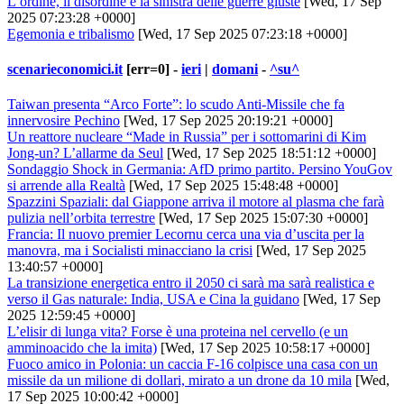
L’ordine, il disordine e la sinistra delle guerre giuste
[Wed, 17 Sep
2025 07:23:28 +0000]
Egemonia e tribalismo
[Wed, 17 Sep 2025 07:23:18 +0000]
scenarieconomici.it
[err=0] -
ieri
|
domani
-
^su^
Taiwan presenta “Arco Forte”: lo scudo Anti-Missile che fa
innervosire Pechino
[Wed, 17 Sep 2025 20:19:21 +0000]
Un reattore nucleare “Made in Russia” per i sottomarini di Kim
Jong-un? L’allarme da Seul
[Wed, 17 Sep 2025 18:51:12 +0000]
Sondaggio Shock in Germania: AfD primo partito. Persino YouGov
si arrende alla Realtà
[Wed, 17 Sep 2025 15:48:48 +0000]
Spazzini Spaziali: dal Giappone arriva il motore al plasma che farà
pulizia nell’orbita terrestre
[Wed, 17 Sep 2025 15:07:30 +0000]
Francia: Il nuovo premier Lecornu cerca una via d’uscita per la
manovra, ma i Socialisti minacciano la crisi
[Wed, 17 Sep 2025
13:40:57 +0000]
La transizione energetica entro il 2050 ci sarà ma sarà realistica e
verso il Gas naturale: India, USA e Cina la guidano
[Wed, 17 Sep
2025 12:59:45 +0000]
L’elisir di lunga vita? Forse è una proteina nel cervello (e un
amminoacido che la imita)
[Wed, 17 Sep 2025 10:58:17 +0000]
Fuoco amico in Polonia: un caccia F-16 colpisce una casa con un
missile da un milione di dollari, mirato a un drone da 10 mila
[Wed,
17 Sep 2025 10:00:42 +0000]