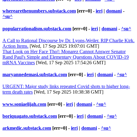
wherearethenumbers.substack.com
[err=0] -
ieri
|
domani
-
^su^
popularrationalism.substack.com
[err=0] -
ieri
|
domani
-
^su^
A Call to Rational Discourse by Dr. Lyons-Weiler. RIP Charlie Kirk.
Action Items.
[Wed, 17 Sep 2025 19:07:01 GMT]
That Look on Her Face Tho!: Monarez Cannot Answer Senator
Rand Paul's Simple and Elementary Questions About COVID-19
mRNA Vaccines
[Wed, 17 Sep 2025 17:54:26 GMT]
maryannedemasi.substack.com
[err=0] -
ieri
|
domani
-
^su^
URGENT: Major study links repeated Covid shots to higher long-
term death rates
[Wed, 17 Sep 2025 10:38:38 GMT]
www.soniaelijah.com
[err=0] -
ieri
|
domani
-
^su^
boriquagato.substack.com
[err=0] -
ieri
|
domani
-
^su^
arkmedic.substack.com
[err=0] -
ieri
|
domani
-
^su^