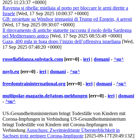
2025 11:23:37 +0000]
Ravenna si ribella: migliaia al porto per bloccare le armi dirette a
Israele
[Wed, 17 Sep 2025 10:00:37 +0000]
GB: proiettate su Windsor immagini di Trump ed Epstein, 4 arresti
[Wed, 17 Sep 2025 09:30:07 +0000]
Il ritrovamento di antiche statuette racconta il ruolo della Sardegna
nel Mediterraneo antico
[Wed, 17 Sep 2025 08:55:49 +0000]
Gaza, 400 mila in fuga dopo l’inizio dell’offensiva israeliana
[Wed,
17 Sep 2025 07:48:20 +0000]
rossellafidanza.substack.com
[err=0] -
ieri
|
domani
-
^su^
noyb.eu
[err=0] -
ieri
|
domani
-
^su^
freedomtraininternational.org
[err=0] -
ieri
|
domani
-
^su^
multipolar-magazin.de#atom-meldungen
[err=0] -
ieri
|
domani
-
^su^
US-Gesundheitsministerium bringt Todesfälle von Kindern mit
Corona-Impfungen in Verbindung US-Gesundheitsministerium
bringt Todesfälle von Kindern mit Corona-Impfungen in
Verbindung
Ausschuss: Zweitniedrigste Übersterblichkeit in
Sachsen trotz geringer Corona-Impfquote
[2025-09-17T20:49:13Z]