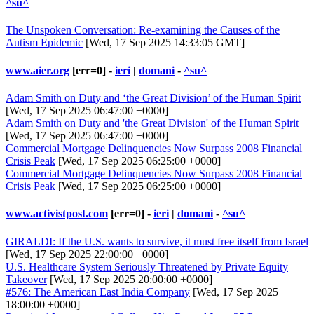
^su^
The Unspoken Conversation: Re-examining the Causes of the
Autism Epidemic
[Wed, 17 Sep 2025 14:33:05 GMT]
www.aier.org
[err=0] -
ieri
|
domani
-
^su^
Adam Smith on Duty and ‘the Great Division’ of the Human Spirit
[Wed, 17 Sep 2025 06:47:00 +0000]
Adam Smith on Duty and 'the Great Division' of the Human Spirit
[Wed, 17 Sep 2025 06:47:00 +0000]
Commercial Mortgage Delinquencies Now Surpass 2008 Financial
Crisis Peak
[Wed, 17 Sep 2025 06:25:00 +0000]
Commercial Mortgage Delinquencies Now Surpass 2008 Financial
Crisis Peak
[Wed, 17 Sep 2025 06:25:00 +0000]
www.activistpost.com
[err=0] -
ieri
|
domani
-
^su^
GIRALDI: If the U.S. wants to survive, it must free itself from Israel
[Wed, 17 Sep 2025 22:00:00 +0000]
U.S. Healthcare System Seriously Threatened by Private Equity
Takeover
[Wed, 17 Sep 2025 20:00:00 +0000]
#576: The American East India Company
[Wed, 17 Sep 2025
18:00:00 +0000]