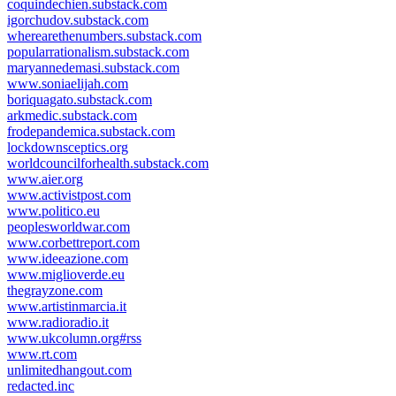
coquindechien.substack.com
igorchudov.substack.com
wherearethenumbers.substack.com
popularrationalism.substack.com
maryannedemasi.substack.com
www.soniaelijah.com
boriquagato.substack.com
arkmedic.substack.com
frodepandemica.substack.com
lockdownsceptics.org
worldcouncilforhealth.substack.com
www.aier.org
www.activistpost.com
www.politico.eu
peoplesworldwar.com
www.corbettreport.com
www.ideeazione.com
www.miglioverde.eu
thegrayzone.com
www.artistinmarcia.it
www.radioradio.it
www.ukcolumn.org#rss
www.rt.com
unlimitedhangout.com
redacted.inc