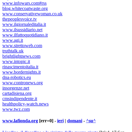
www.infowars.com#rss
blog.whitecoatwaste.org
www.conservativewoman.co.uk
thepeoplesvoice.tv
www.ilgiornaleditalia.it
www.ilsussidiario.net
www.ilfattoquotidiano.it
www.agi.it
www.strettoweb.com
truthtalk.uk
brightlightnews.com
www.intopic.it
rinascimentoitalia.it
www.bordernights.it
dna-robotics.eu
www.contronews.org
insorgenze.net
cartadisiena.org
cmsindipendente.it
healthpolicy-watch.news
www.twz.com
www.lafionda.org
[err=0] -
ieri
|
domani
-
^su^