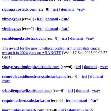
siguna.substack.com
[err=0] -
ieri
|
domani
-
^su^
virology.ws
[err=0] -
ieri
|
domani
-
^su^
virology.ws
[err=0] -
ieri
|
domani
-
^su^
sensiblemed.substack.com
[err=0] -
ieri
|
domani
-
^su^
The award for the most unethical control arm in prostate cancer
research in 2024 goes to: ARANOTE
[Wed, 17 Sep 2025 09:02:57
GMT]
vinayprasadmdmph.substack.com
[err=0] -
ieri
|
domani
-
^su^
comevolevasidimostrare.substack.com
[err=0] -
ieri
|
domani
-
^su^
sebastienpowell.substack.com
[err=0] -
ieri
|
domani
-
^su^
coquindechien.substack.com
[err=0] -
ieri
|
domani
-
^su^
igorchudov.substack.com
[err=0] -
ieri
|
domani
-
^su^