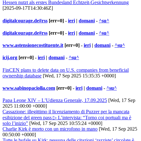
Hessen nutzt als erstes Bundesland Echtzeit-Gesichtserkennung
[2025-09-17T14:30:46Z]
digitalcourage.de#rss
[err=0] -
ieri
|
domani
-
^su^
digitalcourage.de#rss
[err=0] -
ieri
|
domani
-
^su^
www.astensionecostituente.it
[err=0] -
ieri
|
domani
-
^su^
icij.org
[err=0] -
ieri
|
domani
-
^su^
FinCEN plans to delete data on U.S. companies from beneficial
ownership database
[Wed, 17 Sep 2025 15:35:35 +0000]
www.sabinopaciolla.com
[err=0] -
ieri
|
domani
-
^su^
Papa Leone XIV – L’Udienza Generale, 17.09.2025
[Wed, 17 Sep
2025 11:00:00 +0000]
Cassazione: illegittimo il licenziamento di Puzzer per la mancata
esibizione del green pass ▷ L’intervista: “Torno coi portuali ma è
solo l’inizio”
[Wed, 17 Sep 2025 10:55:24 +0000]
Charlie Kirk è morto con un microfono in mano
[Wed, 17 Sep 2025
00:50:00 +0000]
Tutte le bufale su Kirk: nessuna delle citazioni ‘razziste’ circolate è