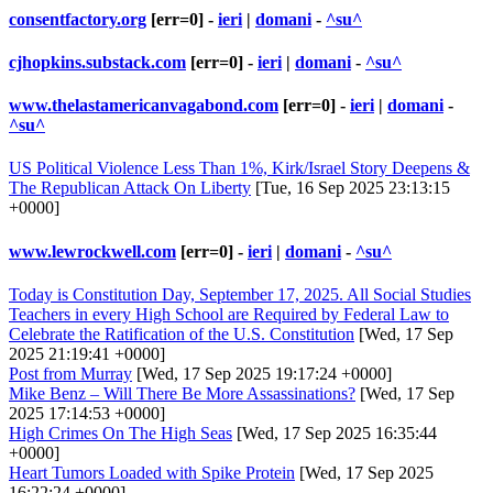
consentfactory.org
[err=0] -
ieri
|
domani
-
^su^
cjhopkins.substack.com
[err=0] -
ieri
|
domani
-
^su^
www.thelastamericanvagabond.com
[err=0] -
ieri
|
domani
-
^su^
US Political Violence Less Than 1%, Kirk/Israel Story Deepens &
The Republican Attack On Liberty
[Tue, 16 Sep 2025 23:13:15
+0000]
www.lewrockwell.com
[err=0] -
ieri
|
domani
-
^su^
Today is Constitution Day, September 17, 2025. All Social Studies
Teachers in every High School are Required by Federal Law to
Celebrate the Ratification of the U.S. Constitution
[Wed, 17 Sep
2025 21:19:41 +0000]
Post from Murray
[Wed, 17 Sep 2025 19:17:24 +0000]
Mike Benz – Will There Be More Assassinations?
[Wed, 17 Sep
2025 17:14:53 +0000]
High Crimes On The High Seas
[Wed, 17 Sep 2025 16:35:44
+0000]
Heart Tumors Loaded with Spike Protein
[Wed, 17 Sep 2025
16:22:24 +0000]