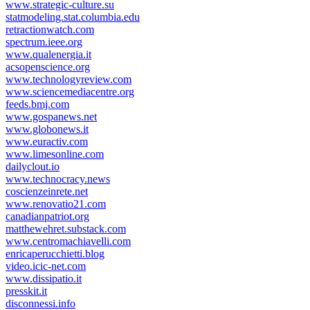
www.strategic-culture.su
statmodeling.stat.columbia.edu
retractionwatch.com
spectrum.ieee.org
www.qualenergia.it
acsopenscience.org
www.technologyreview.com
www.sciencemediacentre.org
feeds.bmj.com
www.gospanews.net
www.globonews.it
www.euractiv.com
www.limesonline.com
dailyclout.io
www.technocracy.news
coscienzeinrete.net
www.renovatio21.com
canadianpatriot.org
matthewehret.substack.com
www.centromachiavelli.com
enricaperucchietti.blog
video.icic-net.com
www.dissipatio.it
presskit.it
disconnessi.info