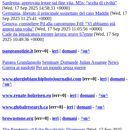
Sardegna, approvata legge sul fine vita. M5s: “scelta di civiltà”
[Wed, 17 Sep 2025 14:58:33 +0000]
Germania, liberato il principale sospettato del caso Maddie
[Wed, 17
Sep 2025 11:25:41 +0000]
Genova, consigliere Pd alla capogruppo FdI: “Vi abbiamo già
appesi una volta”
[Wed, 17 Sep 2025 11:05:56 +0000]
Cade da impalcatura mentre lavora: grave 67enne
[Wed, 17 Sep
2025 10:49:36 +0000]
pangeanotizie.it
[err=0] -
ieri
|
domani
-
^su^
Pangea Grandangolo
Seminare Domande
Julian Assange
News
Guerra ai gasdotti
Per un mondo senza guerre
www.giorgiobianchiphotojournalist.com
[err=0] -
ieri
|
domani
-
^su^
www.renate-holzeisen.eu
[err=0] -
ieri
|
domani
-
^su^
www.globalresearch.ca
[err=8] -
ieri
|
domani
-
^su^
brownstone.org
[err=0] -
ieri
|
domani
-
^su^
The Pandemic of Fake Psychiatric Diagnoses
[Wed, 17 Sep 2025