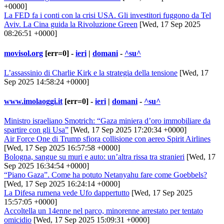
+0000]
La FED fa i conti con la crisi USA. Gli investitori fuggono da Tel
Aviv. La Cina guida la Rivoluzione Green
[Wed, 17 Sep 2025
08:26:51 +0000]
movisol.org
[err=0] -
ieri
|
domani
-
^su^
L’assassinio di Charlie Kirk e la strategia della tensione
[Wed, 17
Sep 2025 14:58:24 +0000]
www.imolaoggi.it
[err=0] -
ieri
|
domani
-
^su^
Ministro israeliano Smotrich: “Gaza miniera d’oro immobiliare da
spartire con gli Usa”
[Wed, 17 Sep 2025 17:20:34 +0000]
Air Force One di Trump sfiora collisione con aereo Spirit Airlines
[Wed, 17 Sep 2025 16:57:58 +0000]
Bologna, sangue su muri e auto: un’altra rissa tra stranieri
[Wed, 17
Sep 2025 16:34:54 +0000]
“Piano Gaza”. Come ha potuto Netanyahu fare come Goebbels?
[Wed, 17 Sep 2025 16:24:14 +0000]
La Difesa rumena vede Ufo dappertutto
[Wed, 17 Sep 2025
15:57:05 +0000]
Accoltella un 14enne nel parco, minorenne arrestato per tentato
omicidio
[Wed, 17 Sep 2025 15:09:31 +0000]