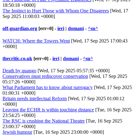
18:50:18 +0000]
The Instinct to Hurt Those with Whom One Disagrees
[Wed, 17
Sep 2025 11:00:03 +0000]
off-guardian.org
[err=0] -
ieri
|
domani
-
^su^
WATCH: Where the Towers Went
[Wed, 17 Sep 2025 17:00:43
+0000]
thecritic.co.uk
[err=0] -
ieri
|
domani
-
^su^
Death by quango
[Wed, 17 Sep 2025 05:57:35 +0000]
Conservatives must rediscover conservation
[Wed, 17 Sep 2025
05:17:26 +0000]
What Parliament has to know about surrogacy
[Wed, 17 Sep 2025
01:00:31 +0000]
Britain needs intellectual Reform
[Wed, 17 Sep 2025 01:00:12
+0000]
Leaving the ECHR is within touching distance
[Tue, 16 Sep 2025
23:54:25 +0000]
The RSC is crushing the National Theatre
[Tue, 16 Sep 2025
23:00:37 +0000]
Jewish humour
[Tue, 16 Sep 2025 23:00:00 +0000]