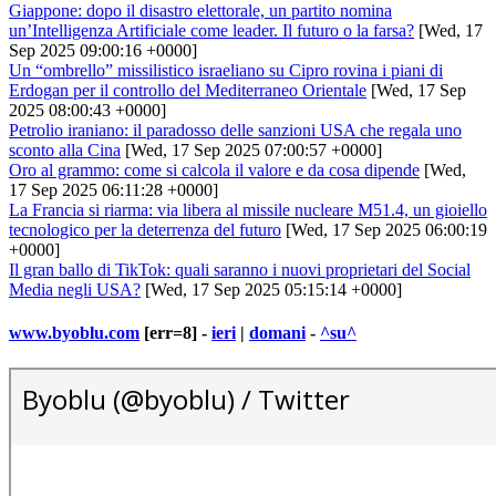
Giappone: dopo il disastro elettorale, un partito nomina
un’Intelligenza Artificiale come leader. Il futuro o la farsa?
[Wed, 17
Sep 2025 09:00:16 +0000]
Un “ombrello” missilistico israeliano su Cipro rovina i piani di
Erdogan per il controllo del Mediterraneo Orientale
[Wed, 17 Sep
2025 08:00:43 +0000]
Petrolio iraniano: il paradosso delle sanzioni USA che regala uno
sconto alla Cina
[Wed, 17 Sep 2025 07:00:57 +0000]
Oro al grammo: come si calcola il valore e da cosa dipende
[Wed,
17 Sep 2025 06:11:28 +0000]
La Francia si riarma: via libera al missile nucleare M51.4, un gioiello
tecnologico per la deterrenza del futuro
[Wed, 17 Sep 2025 06:00:19
+0000]
Il gran ballo di TikTok: quali saranno i nuovi proprietari del Social
Media negli USA?
[Wed, 17 Sep 2025 05:15:14 +0000]
www.byoblu.com
[err=8] -
ieri
|
domani
-
^su^