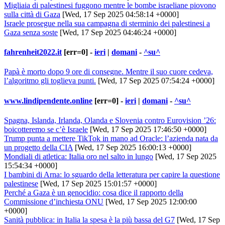
Migliaia di palestinesi fuggono mentre le bombe israeliane piovono
sulla città di Gaza
[Wed, 17 Sep 2025 04:58:14 +0000]
Israele prosegue nella sua campagna di sterminio dei palestinesi a
Gaza senza soste
[Wed, 17 Sep 2025 04:46:24 +0000]
fahrenheit2022.it
[err=0] -
ieri
|
domani
-
^su^
Papà è morto dopo 9 ore di consegne. Mentre il suo cuore cedeva,
l’algoritmo gli toglieva punti.
[Wed, 17 Sep 2025 07:54:24 +0000]
www.lindipendente.online
[err=0] -
ieri
|
domani
-
^su^
Spagna, Islanda, Irlanda, Olanda e Slovenia contro Eurovision ’26:
boicotteremo se c’è Israele
[Wed, 17 Sep 2025 17:46:50 +0000]
Trump punta a mettere TikTok in mano ad Oracle: l’azienda nata da
un progetto della CIA
[Wed, 17 Sep 2025 16:00:13 +0000]
Mondiali di atletica: Italia oro nel salto in lungo
[Wed, 17 Sep 2025
15:54:34 +0000]
I bambini di Arna: lo sguardo della letteratura per capire la questione
palestinese
[Wed, 17 Sep 2025 15:01:57 +0000]
Perché a Gaza è un genocidio: cosa dice il rapporto della
Commissione d’inchiesta ONU
[Wed, 17 Sep 2025 12:00:00
+0000]
Sanità pubblica: in Italia la spesa è la più bassa del G7
[Wed, 17 Sep