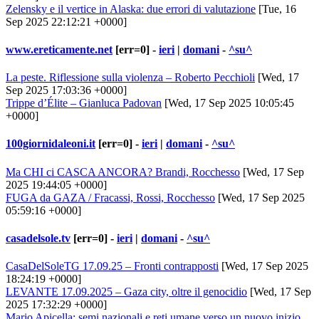
Zelensky e il vertice in Alaska: due errori di valutazione
[Tue, 16
Sep 2025 22:12:21 +0000]
www.ereticamente.net
[err=0] -
ieri
|
domani
-
^su^
La peste. Riflessione sulla violenza – Roberto Pecchioli
[Wed, 17
Sep 2025 17:03:36 +0000]
Trippe d’Élite – Gianluca Padovan
[Wed, 17 Sep 2025 10:05:45
+0000]
100giornidaleoni.it
[err=0] -
ieri
|
domani
-
^su^
Ma CHI ci CASCA ANCORA? Brandi, Rocchesso
[Wed, 17 Sep
2025 19:44:05 +0000]
FUGA da GAZA / Fracassi, Rossi, Rocchesso
[Wed, 17 Sep 2025
05:59:16 +0000]
casadelsole.tv
[err=0] -
ieri
|
domani
-
^su^
CasaDelSoleTG 17.09.25 – Fronti contrapposti
[Wed, 17 Sep 2025
18:24:19 +0000]
LEVANTE 17.09.2025 – Gaza city, oltre il genocidio
[Wed, 17 Sep
2025 17:32:29 +0000]
Mario Apicella: semi nazionali e reti umane verso un nuovo inizio