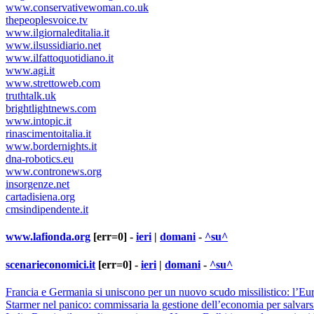
www.conservativewoman.co.uk
thepeoplesvoice.tv
www.ilgiornaleditalia.it
www.ilsussidiario.net
www.ilfattoquotidiano.it
www.agi.it
www.strettoweb.com
truthtalk.uk
brightlightnews.com
www.intopic.it
rinascimentoitalia.it
www.bordernights.it
dna-robotics.eu
www.contronews.org
insorgenze.net
cartadisiena.org
cmsindipendente.it
www.lafionda.org
[err=0] -
ieri
|
domani
-
^su^
scenarieconomici.it
[err=0] -
ieri
|
domani
-
^su^
Francia e Germania si uniscono per un nuovo scudo missilistico: l’Eu
Starmer nel panico: commissaria la gestione dell’economia per salvarsi