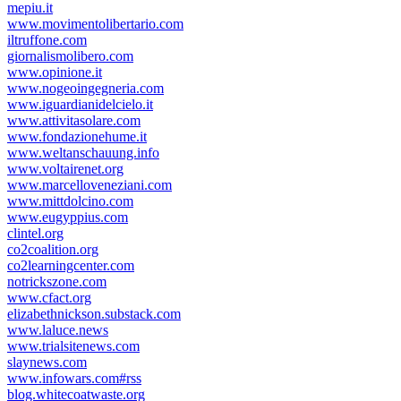
mepiu.it
www.movimentolibertario.com
iltruffone.com
giornalismolibero.com
www.opinione.it
www.nogeoingegneria.com
www.iguardianidelcielo.it
www.attivitasolare.com
www.fondazionehume.it
www.weltanschauung.info
www.voltairenet.org
www.marcelloveneziani.com
www.mittdolcino.com
www.eugyppius.com
clintel.org
co2coalition.org
co2learningcenter.com
notrickszone.com
www.cfact.org
elizabethnickson.substack.com
www.laluce.news
www.trialsitenews.com
slaynews.com
www.infowars.com#rss
blog.whitecoatwaste.org