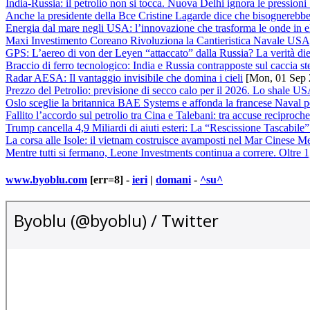
India-Russia: il petrolio non si tocca. Nuova Delhi ignora le pression
Anche la presidente della Bce Cristine Lagarde dice che bisognerebbe is
Energia dal mare negli USA: l’innovazione che trasforma le onde in el
Maxi Investimento Coreano Rivoluziona la Cantieristica Navale USA
GPS: L’aereo di von der Leyen “attaccato” dalla Russia? La verità diet
Braccio di ferro tecnologico: India e Russia contrapposte sul caccia 
Radar AESA: Il vantaggio invisibile che domina i cieli
[Mon, 01 Sep 
Prezzo del Petrolio: previsione di secco calo per il 2026. Lo shale US
Oslo sceglie la britannica BAE Systems e affonda la francese Naval pe
Fallito l’accordo sul petrolio tra Cina e Talebani: tra accuse reciproche 
Trump cancella 4,9 Miliardi di aiuti esteri: La “Rescissione Tascabile
La corsa alle Isole: il vietnam costruisce avamposti nel Mar Cinese M
Mentre tutti si fermano, Leone Investments continua a correre. Oltre 1,
www.byoblu.com
[err=8] -
ieri
|
domani
-
^su^