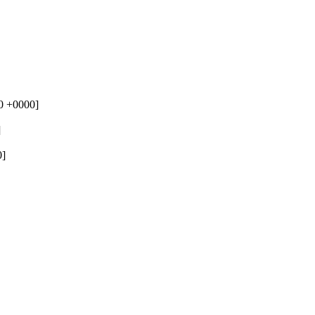
0 +0000]
]
0]