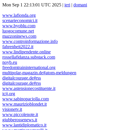
Mon Sep 1 22:13:01 UTC 2025 |
ieri
|
domani
www.lafionda.org
scenarieconomici.it
www.byoblu.com
luogocomune.net
mazzoninews.com
www.controinformazione.info
fahrenheit2022.it
www.lindipendente.online
rossellafidanza.substack.com
noyb.eu
freedomtraininternational.org
multipolar-magazin.de#atom-meldungen
digitalcourage.de#rss
digitalcourage.de#rss
www.astensionecostituente.it
icij.org
www.sabinopaciolla.com
www.maurizioblondet.it
visionetv.it
www.piccolenote.it
giubberossenews.it
www.lantidiplomatico.it