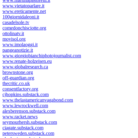
www.martinapastorelli.it
www.vietatoparlare.it
www.ereticamente.net
100giornidaleoni.it
casadelsole.tv
comedonchisciotte.org
ottolinatv.it
movisol.org
www.imolaoggi.it
pangeanotizie.it
www.giorgiobianchiphotojournalist.com
www.renate-holzeisen.eu
www.globalresearch.ca
brownstone.org
off-guardian.org
thecritic.co.uk
consentfactory.org
cjhopkins.substack.com
www.thelastamericanvagabond.com
www.lewrockwell.com
alexberenson.substack.com
www.racket.news
seymourhersh.substack.com
ciagate.substack.com
petersweden.substack.com