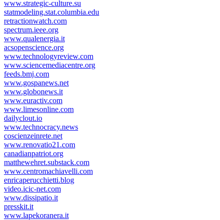
www.strategic-culture.su
statmodeling.stat.columbia.edu
retractionwatch.com
spectrum.ieee.org
www.qualenergia.it
acsopenscience.org
www.technologyreview.com
www.sciencemediacentre.org
feeds.bmj.com
www.gospanews.net
www.globonews.it
www.euractiv.com
www.limesonline.com
dailyclout.io
www.technocracy.news
coscienzeinrete.net
www.renovatio21.com
canadianpatriot.org
matthewehret.substack.com
www.centromachiavelli.com
enricaperucchietti.blog
video.icic-net.com
www.dissipatio.it
presskit.it
www.lapekoranera.it