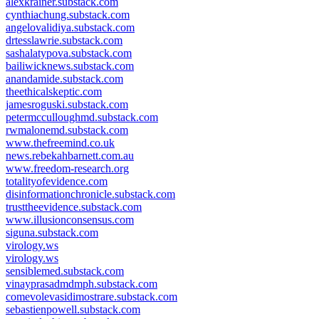
alexkrainer.substack.com
cynthiachung.substack.com
angelovalidiya.substack.com
drtesslawrie.substack.com
sashalatypova.substack.com
bailiwicknews.substack.com
anandamide.substack.com
theethicalskeptic.com
jamesroguski.substack.com
petermcculloughmd.substack.com
rwmalonemd.substack.com
www.thefreemind.co.uk
news.rebekahbarnett.com.au
www.freedom-research.org
totalityofevidence.com
disinformationchronicle.substack.com
trusttheevidence.substack.com
www.illusionconsensus.com
siguna.substack.com
virology.ws
virology.ws
sensiblemed.substack.com
vinayprasadmdmph.substack.com
comevolevasidimostrare.substack.com
sebastienpowell.substack.com