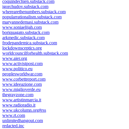
coquindechien.substack.com
igorchudov.substack.com
wherearethenumbers.substack.com
popularrationalism.substack.com
maryannedemasi.substack.com
www.soniaelijah.com
boriquagato.substack.com
arkmedic.substack.com
frodepandemica.substack.com
lockdownsceptics.org
worldcouncilforhealth.substack.com
www.aier.org
www.activistpost.com
www.politico.eu
peoplesworldwar.com
www.corbettreport.com
www.ideeazione.com
www.miglioverde.eu
thegrayzone.com
www.artistinmarcia.it
www.radioradio.it
www.ukcolumn.org#rss
www.rt.com
unlimitedhangout.com
redacted.inc