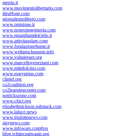
mepiu.it
www.movimentolibertario.com
iltruffone.com
giornalismolibero.com
www.opinione.it
www.nogeoingegneria.com
www.iguardianidelcielo.it
www.attivitasolare.com
www.fondazionehume.it
www.weltanschauung.info
www.voltairenet.org
www.marcelloveneziani.com
www.mittdolcino.com
www.eugyppius.com
clintel.org
co2coalition.org
co2learningcenter.com
notrickszone.com
www.cfact.org
elizabethnickson.substack.com
www.laluce.news
www.trialsitenews.com
slaynews.com
www.infowars.com#rss
blog.whitecoatwaste.org