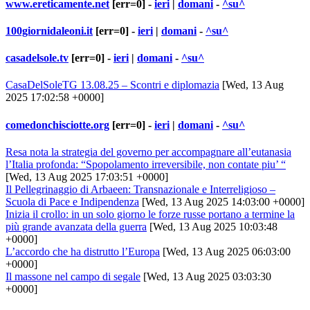
www.ereticamente.net
[err=0] -
ieri
|
domani
-
^su^
100giornidaleoni.it
[err=0] -
ieri
|
domani
-
^su^
casadelsole.tv
[err=0] -
ieri
|
domani
-
^su^
CasaDelSoleTG 13.08.25 – Scontri e diplomazia
[Wed, 13 Aug
2025 17:02:58 +0000]
comedonchisciotte.org
[err=0] -
ieri
|
domani
-
^su^
Resa nota la strategia del governo per accompagnare all’eutanasia
l’Italia profonda: “Spopolamento irreversibile, non contate piu’ “
[Wed, 13 Aug 2025 17:03:51 +0000]
Il Pellegrinaggio di Arbaeen: Transnazionale e Interreligioso –
Scuola di Pace e Indipendenza
[Wed, 13 Aug 2025 14:03:00 +0000]
Inizia il crollo: in un solo giorno le forze russe portano a termine la
più grande avanzata della guerra
[Wed, 13 Aug 2025 10:03:48
+0000]
L’accordo che ha distrutto l’Europa
[Wed, 13 Aug 2025 06:03:00
+0000]
Il massone nel campo di segale
[Wed, 13 Aug 2025 03:03:30
+0000]