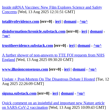
Inside mRNA Vaccines: New Film Explores Science and Safety
Concerns
[Wed, 13 Aug 2025 12:31:51 GMT]
totalityofevidence.com
[err=0] -
ieri
|
domani
-
^su^
disinformationchronicle.substack.com
[err=0] -
ieri
|
domani
-
^su^
trusttheevidence.substack.com
[err=0] -
ieri
|
domani
-
^su^
A further shower of non-answers to TTE FOI requests from NHS
England
[Wed, 13 Aug 2025 09:30:20 GMT]
www.illusionconsensus.com
[err=0] -
ieri
|
domani
-
^su^
Update + Post-Mortem On The Disastrous Debate I Hosted
[Tue, 12
Aug 2025 22:26:09 GMT]
siguna.substack.com
[err=0] -
ieri
|
domani
-
^su^
Quick comment on an insightful and important new Nature article
on SARS-CoV-2 vaccination
[Wed, 13 Aug 2025 10:09:43 GMT]