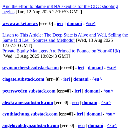
And the effort to blame mRNA skeptics for the CDC shooting
begins
[Tue, 12 Aug 2025 22:10:53 GMT]
www.racket.news
[err=0] -
ieri
|
domani
-
^su^
Listen to This Article: The Deep State is Alive and Well, Selling the
Same Old Lie: "Sources and Methods"
[Wed, 13 Aug 2025
17:07:29 GMT]
Private Equity Managers Are Primed to Pounce on Your 401(k)
[Wed, 13 Aug 2025 10:02:43 GMT]
seymourhersh.substack.com
[err=0] -
ieri
|
domani
-
^su^
ciagate.substack.com
[err=0] -
ieri
|
domani
-
^su^
petersweden.substack.com
[err=0] -
ieri
|
domani
-
^su^
alexkrainer.substack.com
[err=0] -
ieri
|
domani
-
^su^
cynthiachung.substack.com
[err=0] -
ieri
|
domani
-
^su^
angelovalidiya.substack.com
[err=0] -
ieri
|
domani
-
^su^