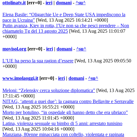
ottolinatv.it
[err=0] -
ieri
|
domani
-
^su^
Elena Basile: “Oligarchie Ue e Deep State USA impediscono la
pace in Ucraina”
[Wed, 13 Aug 2025 16:14:21 +0000]
Putin avanza, Kiev in rotta, l’Ue non sa che pesci prendere – Non
chiamatelo Tg del 13 agosto 2025
[Wed, 13 Aug 2025 11:01:07
+0000]
movisol.org
[err=0] -
ieri
|
domani
-
^su^
L’UE ha perso la sua ragion d’essere
[Wed, 13 Aug 2025 09:05:50
+0000]
www.imolaoggi.it
[err=0] -
ieri
|
domani
-
^su^
Meloni: “Zelensky cerca soluzione diplomatica”
[Wed, 13 Aug 2025
17:11:45 +0000]
NITAG, ‘attenti a quei due’: la cagnara contro Bellavite e Serravalle
[Wed, 13 Aug 2025 16:55:21 +0000]
Morto per botulino, “in ospedale gli hanno detto che era ubriaco”
[Wed, 13 Aug 2025 11:01:45 +0000]
Latina, violenza sessuale su bimbo di 5 anni: arrestato tunisino
[Wed, 13 Aug 2025 10:04:16 +0000]
Manziana, 80enne minacciata con coltello, violentata e rapinata