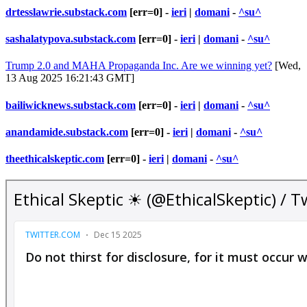
drtesslawrie.substack.com
[err=0] -
ieri
|
domani
-
^su^
sashalatypova.substack.com
[err=0] -
ieri
|
domani
-
^su^
Trump 2.0 and MAHA Propaganda Inc. Are we winning yet?
[Wed,
13 Aug 2025 16:21:43 GMT]
bailiwicknews.substack.com
[err=0] -
ieri
|
domani
-
^su^
anandamide.substack.com
[err=0] -
ieri
|
domani
-
^su^
theethicalskeptic.com
[err=0] -
ieri
|
domani
-
^su^