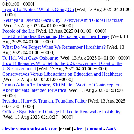
04:01:00 +0000]
Trying To ‘Notice’ What Is Going On
[Wed, 13 Aug 2025 04:01:00
+0000]
Netanyahu Defends Gaza City Takeover Amid Global Backlash
[Wed, 13 Aug 2025 04:01:00 +0000]
People of the Lie
[Wed, 13 Aug 2025 04:01:00 +0000]
The Elite Funders Reshaping Democracy in Their Image
[Wed, 13
Aug 2025 04:01:00 +0000]
What Do We Forget When We Remember Hiroshima?
[Wed, 13
Aug 2025 04:01:00 +0000]
To Hell With Ozzy Osbourne
[Wed, 13 Aug 2025 04:01:00 +0000]
How Billionaires Who Sell to the U.S. Government Control the
U.S. Government
[Wed, 13 Aug 2025 04:01:00 +0000]
Conservatives Versus Libertarians on Education and Healthcare
[Wed, 13 Aug 2025 04:01:00 +0000]
Trump Admin To Destroy $10 Million Worth of Contraception,
Abortifacients Intended for Africa
[Wed, 13 Aug 2025 04:01:00
+0000]
President Harry S. Truman, Founding Father
[Wed, 13 Aug 2025
04:01:00 +0000]
Official: Spanish Grid Outage Linked to Renewable Instability
[Wed, 13 Aug 2025 02:10:27 +0000]
alexberenson.substack.com
[err=0] -
ieri
|
domani
-
^su^