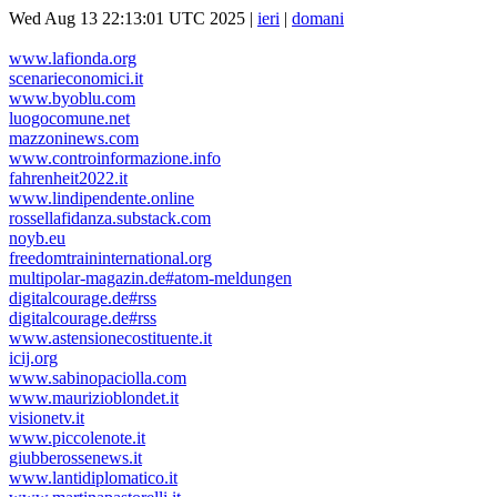
Wed Aug 13 22:13:01 UTC 2025 |
ieri
|
domani
www.lafionda.org
scenarieconomici.it
www.byoblu.com
luogocomune.net
mazzoninews.com
www.controinformazione.info
fahrenheit2022.it
www.lindipendente.online
rossellafidanza.substack.com
noyb.eu
freedomtraininternational.org
multipolar-magazin.de#atom-meldungen
digitalcourage.de#rss
digitalcourage.de#rss
www.astensionecostituente.it
icij.org
www.sabinopaciolla.com
www.maurizioblondet.it
visionetv.it
www.piccolenote.it
giubberossenews.it
www.lantidiplomatico.it