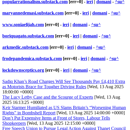
popularrationalism.substack.com
[err=0] -
ieri
|
domani
-
^su^
maryannedemasi.substack.com
[err=0] -
ieri
|
domani
-
^su^
www.soniaelijah.com
[err=0] -
ieri
|
domani
-
^su^
boriquagato.substack.com
[err=0] -
ieri
|
domani
-
^su^
arkmedic.substack.com
[err=0] -
ieri
|
domani
-
^su^
frodepandemica.substack.com
[err=0] -
ieri
|
domani
-
^su^
lockdownsceptics.org
[err=0] -
ieri
|
domani
-
^su^
Sadiq Khan’s Road Charges Will See Thousands Pay £4,410 Extra
as Motorists Brace for Tougher Driving Rules
[Wed, 13 Aug 2025
18:00:00 +0000]
The Lucy Letby Case and the Scourge of Experts
[Wed, 13 Aug
2025 16:13:25 +0000]
Keir Starmer Humiliated as US Slams Britain’s “Worsening Human
Rights” in Bombshell Report
[Wed, 13 Aug 2025 14:00:00 +0000]
Don’t Put Expensive Items at Front of Stores, Labour Tells
Shopkeepers
[Wed, 13 Aug 2025 12:15:00 +0000]
Free Speech Union to Pursue Legal Action Against Thanet Council