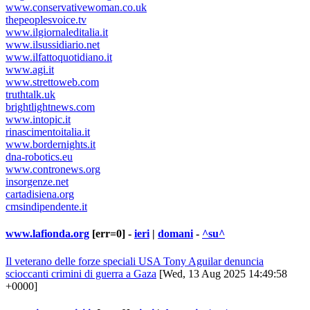
www.conservativewoman.co.uk
thepeoplesvoice.tv
www.ilgiornaleditalia.it
www.ilsussidiario.net
www.ilfattoquotidiano.it
www.agi.it
www.strettoweb.com
truthtalk.uk
brightlightnews.com
www.intopic.it
rinascimentoitalia.it
www.bordernights.it
dna-robotics.eu
www.contronews.org
insorgenze.net
cartadisiena.org
cmsindipendente.it
www.lafionda.org
[err=0] -
ieri
|
domani
-
^su^
Il veterano delle forze speciali USA Tony Aguilar denuncia
scioccanti crimini di guerra a Gaza
[Wed, 13 Aug 2025 14:49:58
+0000]