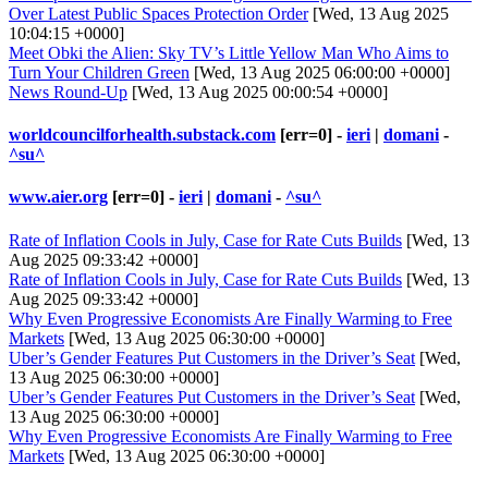
Over Latest Public Spaces Protection Order
[Wed, 13 Aug 2025
10:04:15 +0000]
Meet Obki the Alien: Sky TV’s Little Yellow Man Who Aims to
Turn Your Children Green
[Wed, 13 Aug 2025 06:00:00 +0000]
News Round-Up
[Wed, 13 Aug 2025 00:00:54 +0000]
worldcouncilforhealth.substack.com
[err=0] -
ieri
|
domani
-
^su^
www.aier.org
[err=0] -
ieri
|
domani
-
^su^
Rate of Inflation Cools in July, Case for Rate Cuts Builds
[Wed, 13
Aug 2025 09:33:42 +0000]
Rate of Inflation Cools in July, Case for Rate Cuts Builds
[Wed, 13
Aug 2025 09:33:42 +0000]
Why Even Progressive Economists Are Finally Warming to Free
Markets
[Wed, 13 Aug 2025 06:30:00 +0000]
Uber’s Gender Features Put Customers in the Driver’s Seat
[Wed,
13 Aug 2025 06:30:00 +0000]
Uber’s Gender Features Put Customers in the Driver’s Seat
[Wed,
13 Aug 2025 06:30:00 +0000]
Why Even Progressive Economists Are Finally Warming to Free
Markets
[Wed, 13 Aug 2025 06:30:00 +0000]