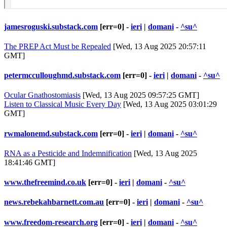
jamesroguski.substack.com
[err=0] -
ieri
|
domani
-
^su^
The PREP Act Must be Repealed
[Wed, 13 Aug 2025 20:57:11
GMT]
petermcculloughmd.substack.com
[err=0] -
ieri
|
domani
-
^su^
Ocular Gnathostomiasis
[Wed, 13 Aug 2025 09:57:25 GMT]
Listen to Classical Music Every Day
[Wed, 13 Aug 2025 03:01:29
GMT]
rwmalonemd.substack.com
[err=0] -
ieri
|
domani
-
^su^
RNA as a Pesticide and Indemnification
[Wed, 13 Aug 2025
18:41:46 GMT]
www.thefreemind.co.uk
[err=0] -
ieri
|
domani
-
^su^
news.rebekahbarnett.com.au
[err=0] -
ieri
|
domani
-
^su^
www.freedom-research.org
[err=0] -
ieri
|
domani
-
^su^