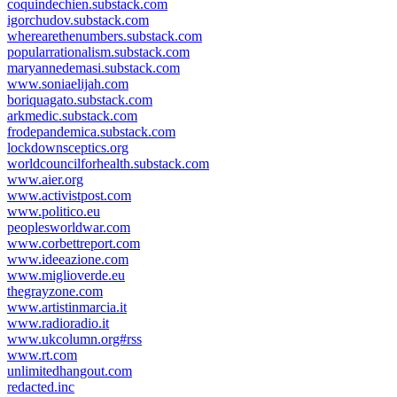
coquindechien.substack.com
igorchudov.substack.com
wherearethenumbers.substack.com
popularrationalism.substack.com
maryannedemasi.substack.com
www.soniaelijah.com
boriquagato.substack.com
arkmedic.substack.com
frodepandemica.substack.com
lockdownsceptics.org
worldcouncilforhealth.substack.com
www.aier.org
www.activistpost.com
www.politico.eu
peoplesworldwar.com
www.corbettreport.com
www.ideeazione.com
www.miglioverde.eu
thegrayzone.com
www.artistinmarcia.it
www.radioradio.it
www.ukcolumn.org#rss
www.rt.com
unlimitedhangout.com
redacted.inc