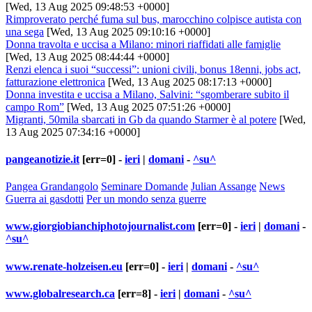
[Wed, 13 Aug 2025 09:48:53 +0000]
Rimproverato perché fuma sul bus, marocchino colpisce autista con
una sega
[Wed, 13 Aug 2025 09:10:16 +0000]
Donna travolta e uccisa a Milano: minori riaffidati alle famiglie
[Wed, 13 Aug 2025 08:44:44 +0000]
Renzi elenca i suoi “successi”: unioni civili, bonus 18enni, jobs act,
fatturazione elettronica
[Wed, 13 Aug 2025 08:17:13 +0000]
Donna investita e uccisa a Milano, Salvini: “sgomberare subito il
campo Rom”
[Wed, 13 Aug 2025 07:51:26 +0000]
Migranti, 50mila sbarcati in Gb da quando Starmer è al potere
[Wed,
13 Aug 2025 07:34:16 +0000]
pangeanotizie.it
[err=0] -
ieri
|
domani
-
^su^
Pangea Grandangolo
Seminare Domande
Julian Assange
News
Guerra ai gasdotti
Per un mondo senza guerre
www.giorgiobianchiphotojournalist.com
[err=0] -
ieri
|
domani
-
^su^
www.renate-holzeisen.eu
[err=0] -
ieri
|
domani
-
^su^
www.globalresearch.ca
[err=8] -
ieri
|
domani
-
^su^