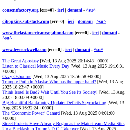
consentfactory.org
[err=0] -
ieri
|
domani
-
^su^
cjhopkins.substack.com
[err=0] -
ieri
|
domani
-
^su^
www.thelastamericanvagabond.com
[err=0] -
ieri
|
domani
-
^su^
www.lewrockwell.com
[err=0] -
ieri
|
domani
-
^su^
The Great Apostasy
[Wed, 13 Aug 2025 20:14:48 +0000]
Listen to Classical Music Every Day
[Wed, 13 Aug 2025 19:16:31
+0000]
Ozzy Osbourne
[Wed, 13 Aug 2025 18:56:58 +0000]
Trump v Putin in Alaska: Who has the upper hand?
[Wed, 13 Aug
2025 18:23:47 +0000]
Think Israel Is Bad? Wait Until You See Its Society!
[Wed, 13 Aug
2025 18:03:09 +0000]
Big Beautiful Bankruptcy Update: Deficits Skyrocketing
[Wed, 13
Aug 2025 16:32:24 +0000]
The ‘Economic Power’ Canard
[Wed, 13 Aug 2025 04:01:00
+0000]
Street Protests Have Already Begun as the Mainstream Media Stirs
Up a Backlash to Trump’s D.C. Takeover
[Wed, 13 Aug 2025