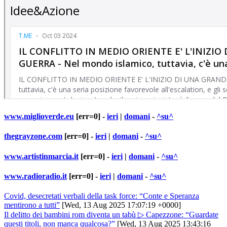
www.miglioverde.eu
[err=0] -
ieri
|
domani
-
^su^
thegrayzone.com
[err=0] -
ieri
|
domani
-
^su^
www.artistinmarcia.it
[err=0] -
ieri
|
domani
-
^su^
www.radioradio.it
[err=0] -
ieri
|
domani
-
^su^
Covid, desecretati verbali della task force: “Conte e Speranza
mentirono a tutti”
[Wed, 13 Aug 2025 17:07:19 +0000]
Il delitto dei bambini rom diventa un tabù ▷ Capezzone: “Guardate
questi titoli, non manca qualcosa?”
[Wed, 13 Aug 2025 13:43:16