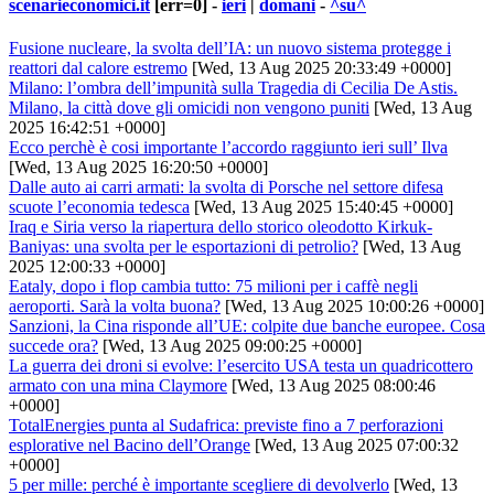
scenarieconomici.it
[err=0] -
ieri
|
domani
-
^su^
Fusione nucleare, la svolta dell’IA: un nuovo sistema protegge i
reattori dal calore estremo
[Wed, 13 Aug 2025 20:33:49 +0000]
Milano: l’ombra dell’impunità sulla Tragedia di Cecilia De Astis.
Milano, la città dove gli omicidi non vengono puniti
[Wed, 13 Aug
2025 16:42:51 +0000]
Ecco perchè è cosi importante l’accordo raggiunto ieri sull’ Ilva
[Wed, 13 Aug 2025 16:20:50 +0000]
Dalle auto ai carri armati: la svolta di Porsche nel settore difesa
scuote l’economia tedesca
[Wed, 13 Aug 2025 15:40:45 +0000]
Iraq e Siria verso la riapertura dello storico oleodotto Kirkuk-
Baniyas: una svolta per le esportazioni di petrolio?
[Wed, 13 Aug
2025 12:00:33 +0000]
Eataly, dopo i flop cambia tutto: 75 milioni per i caffè negli
aeroporti. Sarà la volta buona?
[Wed, 13 Aug 2025 10:00:26 +0000]
Sanzioni, la Cina risponde all’UE: colpite due banche europee. Cosa
succede ora?
[Wed, 13 Aug 2025 09:00:25 +0000]
La guerra dei droni si evolve: l’esercito USA testa un quadricottero
armato con una mina Claymore
[Wed, 13 Aug 2025 08:00:46
+0000]
TotalEnergies punta al Sudafrica: previste fino a 7 perforazioni
esplorative nel Bacino dell’Orange
[Wed, 13 Aug 2025 07:00:32
+0000]
5 per mille: perché è importante scegliere di devolverlo
[Wed, 13