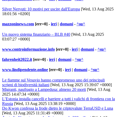
Silver Nervuti: 10 motivi per uscire dall'Europa
[Wed, 13 Aug 2025
18:01:56 +0200]
mazzoninews.com
[err=0] -
ieri
|
domani
-
^su^
Un nuovo sistema finanziario – BLB #40
[Wed, 13 Aug 2025
03:07:27 +0000]
www.controinformazione.info
[err=0] -
ieri
|
domani
-
^su^
fahrenheit2022.it
[err=0] -
ieri
|
domani
-
^su^
www.lindipendente.online
[err=0] -
ieri
|
domani
-
^su^
Le fiamme sul Vesuvio hanno compromesso uno dei principali
scrigni di biodiversità italiani
[Wed, 13 Aug 2025 15:39:07 +0000]
Migranti, naufragio a Lampedusa: almeno 20 morti
[Wed, 13 Aug
2025 14:47:34 +0000]
L’Estonia installa cancelli e barriere a tutti i valichi di frontiera con la
Russia
[Wed, 13 Aug 2025 13:38:19 +0000]
Do Kwon confessa la frode dietro le criptovalute TerraUSD e Luna
[Wed, 13 Aug 2025 11:31:49 +0000]