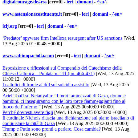
digitalcourage.de#rss
[err=0] -
ieri
|
domani
-
^su^
www.astensionecostituente.it
[err=0] -
ieri
|
domani
-
^su^
icij.org
[err=0] -
ieri
|
domani
-
^su^
‘Predator’ spyware firm Intellexa resurgent after US sanctions
[Wed,
13 Aug 2025 01:00:48 +0000]
www.sabinopaciolla.com
[err=0] -
ieri
|
domani
-
^su^
Esposizione e riflessioni sul Compendio del Catechismo della
Chiesa Cattolica – Puntata n. 111 (nn. 466-471)
[Wed, 13 Aug 2025
11:00:12 +0000]
I cattolici di fronte al ddl sul suicidio assistito
[Wed, 13 Aug 2025
00:50:00 +0000]
Ariel Toaff su Netanyahu: “I morti ammazzati di Gaza, donne e
bambini, ci inseguiranno con le loro torce fiammeggianti fino al
fuoco dell’inferno.”
[Wed, 13 Aug 2025 00:40:00 +0000]
Perché dovresti avere figli
[Wed, 13 Aug 2025 00:30:00 +0000]
Il cardinale Nichols rilascia una dichiarazione sul piano israeliano di
conquistare la città di Gaza
[Wed, 13 Aug 2025 00:20:00 +0000]
Trump e Putin sono pronti a parlare. Cosa cambia?
[Wed, 13 Aug
2025 00:10:00 +0000]