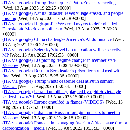
(ITA via google)
Trump floats ‘quick’ Putin-Zelensky meeting
[Wed, 13 Aug 2025 19:22:25 +0000]
(ITA via google)
Natural disaster leaves village erased, and people
missing
[Wed, 13 Aug 2025 17:52:28 +0000]
(ITA via google)
High-profile Western lawyers to defend jailed
Euroskeptic Moldovan politician
[Wed, 13 Aug 2025 17:30:28
+0000]
(ITA via google)
China challenges America’s AI dominance
[Wed,
13 Aug 2025 17:06:22 +0000]
(ITA via google)
Zelensky’s travel ban relaxation will be selective –
MP
[Wed, 13 Aug 2025 17:02:53 +0000]
(ITA via google)
EU plotting ‘regime change’ in member state –
Moscow
[Wed, 13 Aug 2025 16:08:47 +0000]
(ITA via google)
Bosnian Serb leader’s prison term replaced with
fine
[Wed, 13 Aug 2025 15:25:36 +0000]
(ITA via google)
Trump wants ceasefire deal at Putin summit –
Macron
[Wed, 13 Aug 2025 15:05:43 +0000]
(ITA via google)
Ukrainian military plagued by rigid Soviet-style
leadership – WSJ
[Wed, 13 Aug 2025 15:00:07 +0000]
(ITA via google)
Europe engulfed in flames (VIDEOS)
[Wed, 13
Aug 2025 13:57:52 +0000]
(ITA via google)
Indian and Russian foreign ministers to meet in
Moscow
[Wed, 13 Aug 2025 13:36:18 +0000]
(ITA via google)
France admits waging ‘war’ in African state during
decolonization – media
[Wed, 13 Aug 2025 13:33:33 +0000]