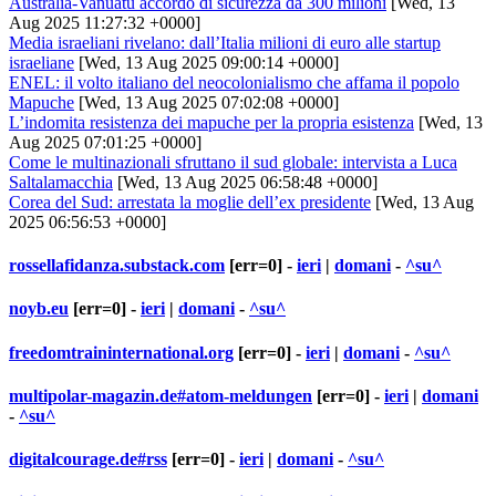
Australia-Vanuatu accordo di sicurezza da 300 milioni
[Wed, 13
Aug 2025 11:27:32 +0000]
Media israeliani rivelano: dall’Italia milioni di euro alle startup
israeliane
[Wed, 13 Aug 2025 09:00:14 +0000]
ENEL: il volto italiano del neocolonialismo che affama il popolo
Mapuche
[Wed, 13 Aug 2025 07:02:08 +0000]
L’indomita resistenza dei mapuche per la propria esistenza
[Wed, 13
Aug 2025 07:01:25 +0000]
Come le multinazionali sfruttano il sud globale: intervista a Luca
Saltalamacchia
[Wed, 13 Aug 2025 06:58:48 +0000]
Corea del Sud: arrestata la moglie dell’ex presidente
[Wed, 13 Aug
2025 06:56:53 +0000]
rossellafidanza.substack.com
[err=0] -
ieri
|
domani
-
^su^
noyb.eu
[err=0] -
ieri
|
domani
-
^su^
freedomtraininternational.org
[err=0] -
ieri
|
domani
-
^su^
multipolar-magazin.de#atom-meldungen
[err=0] -
ieri
|
domani
-
^su^
digitalcourage.de#rss
[err=0] -
ieri
|
domani
-
^su^