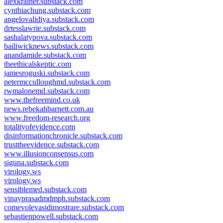
alexkrainer.substack.com
cynthiachung.substack.com
angelovalidiya.substack.com
drtesslawrie.substack.com
sashalatypova.substack.com
bailiwicknews.substack.com
anandamide.substack.com
theethicalskeptic.com
jamesroguski.substack.com
petermcculloughmd.substack.com
rwmalonemd.substack.com
www.thefreemind.co.uk
news.rebekahbarnett.com.au
www.freedom-research.org
totalityofevidence.com
disinformationchronicle.substack.com
trusttheevidence.substack.com
www.illusionconsensus.com
siguna.substack.com
virology.ws
virology.ws
sensiblemed.substack.com
vinayprasadmdmph.substack.com
comevolevasidimostrare.substack.com
sebastienpowell.substack.com