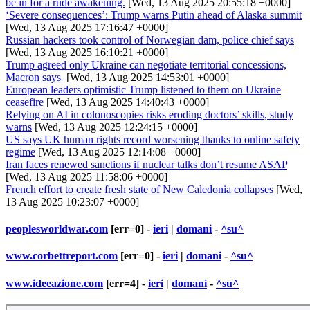
be in for a rude awakening.
[Wed, 13 Aug 2025 20:55:18 +0000]
‘Severe consequences’: Trump warns Putin ahead of Alaska summit
[Wed, 13 Aug 2025 17:16:47 +0000]
Russian hackers took control of Norwegian dam, police chief says
[Wed, 13 Aug 2025 16:10:21 +0000]
Trump agreed only Ukraine can negotiate territorial concessions,
Macron says
[Wed, 13 Aug 2025 14:53:01 +0000]
European leaders optimistic Trump listened to them on Ukraine
ceasefire
[Wed, 13 Aug 2025 14:40:43 +0000]
Relying on AI in colonoscopies risks eroding doctors’ skills, study
warns
[Wed, 13 Aug 2025 12:24:15 +0000]
US says UK human rights record worsening thanks to online safety
regime
[Wed, 13 Aug 2025 12:14:08 +0000]
Iran faces renewed sanctions if nuclear talks don’t resume ASAP
[Wed, 13 Aug 2025 11:58:06 +0000]
French effort to create fresh state of New Caledonia collapses
[Wed,
13 Aug 2025 10:23:07 +0000]
peoplesworldwar.com
[err=0] -
ieri
|
domani
-
^su^
www.corbettreport.com
[err=0] -
ieri
|
domani
-
^su^
www.ideeazione.com
[err=4] -
ieri
|
domani
-
^su^