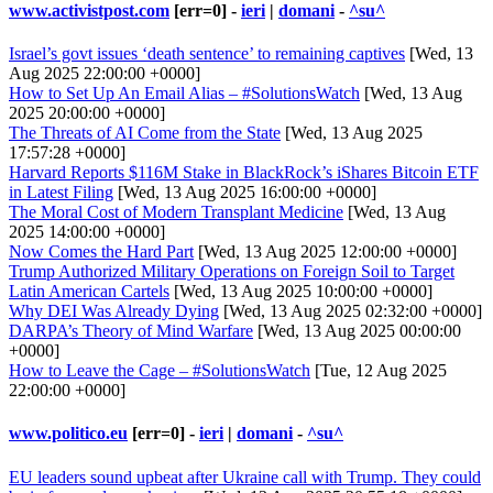
www.activistpost.com
[err=0] -
ieri
|
domani
-
^su^
Israel’s govt issues ‘death sentence’ to remaining captives
[Wed, 13
Aug 2025 22:00:00 +0000]
How to Set Up An Email Alias – #SolutionsWatch
[Wed, 13 Aug
2025 20:00:00 +0000]
The Threats of AI Come from the State
[Wed, 13 Aug 2025
17:57:28 +0000]
Harvard Reports $116M Stake in BlackRock’s iShares Bitcoin ETF
in Latest Filing
[Wed, 13 Aug 2025 16:00:00 +0000]
The Moral Cost of Modern Transplant Medicine
[Wed, 13 Aug
2025 14:00:00 +0000]
Now Comes the Hard Part
[Wed, 13 Aug 2025 12:00:00 +0000]
Trump Authorized Military Operations on Foreign Soil to Target
Latin American Cartels
[Wed, 13 Aug 2025 10:00:00 +0000]
Why DEI Was Already Dying
[Wed, 13 Aug 2025 02:32:00 +0000]
DARPA’s Theory of Mind Warfare
[Wed, 13 Aug 2025 00:00:00
+0000]
How to Leave the Cage – #SolutionsWatch
[Tue, 12 Aug 2025
22:00:00 +0000]
www.politico.eu
[err=0] -
ieri
|
domani
-
^su^
EU leaders sound upbeat after Ukraine call with Trump. They could