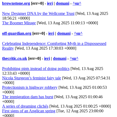
brownstone.org
[err=0] -
ieri
|
domani
-
^su^
New Designer DNA by the Wellcome Trust
[Wed, 13 Aug 2025
18:56:21 +0000]
The Boomer Mirage
[Wed, 13 Aug 2025 11:00:13 +0000]
off-guardian.org
[err=0] -
ieri
|
domani
-
^su^
Celebrating Independence: Comforting Myth in a Dispossessed
Reality
[Wed, 13 Aug 2025 17:30:03 +0000]
thecritic.co.uk
[err=0] -
ieri
|
domani
-
^su^
Prohibiting pints instead of doing politics
[Wed, 13 Aug 2025
12:33:43 +0000]
Nicola Sturgeon’s feminist fairy tale
[Wed, 13 Aug 2025 07:54:31
+0000]
Protectionism is highway robbery
[Wed, 13 Aug 2025 01:00:53
+0000]
The immigration dam has burst
[Wed, 13 Aug 2025 01:00:46
+0000]
A series of dreaming clichés
[Wed, 13 Aug 2025 01:00:25 +0000]
First signs of an Anglican spring
[Tue, 12 Aug 2025 23:00:00
+0000]