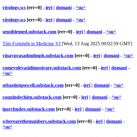
virology.ws
[err=0] -
ieri
|
domani
-
^su^
virology.ws
[err=0] -
ieri
|
domani
-
^su^
sensiblemed.substack.com
[err=0] -
ieri
|
domani
-
^su^
This Fortnight in Medicine VI
[Wed, 13 Aug 2025 09:02:59 GMT]
vinayprasadmdmph.substack.com
[err=0] -
ieri
|
domani
-
^su^
comevolevasidimostrare.substack.com
[err=0] -
ieri
|
domani
-
^su^
sebastienpowell.substack.com
[err=0] -
ieri
|
domani
-
^su^
coquindechien.substack.com
[err=0] -
ieri
|
domani
-
^su^
igorchudov.substack.com
[err=0] -
ieri
|
domani
-
^su^
wherearethenumbers.substack.com
[err=0] -
ieri
|
domani
-
^su^