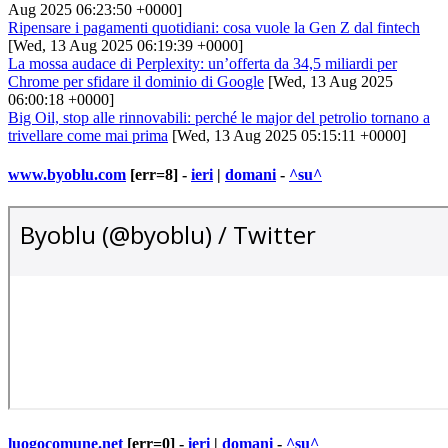
Aug 2025 06:23:50 +0000]
Ripensare i pagamenti quotidiani: cosa vuole la Gen Z dal fintech
[Wed, 13 Aug 2025 06:19:39 +0000]
La mossa audace di Perplexity: un’offerta da 34,5 miliardi per
Chrome per sfidare il dominio di Google
[Wed, 13 Aug 2025
06:00:18 +0000]
Big Oil, stop alle rinnovabili: perché le major del petrolio tornano a
trivellare come mai prima
[Wed, 13 Aug 2025 05:15:11 +0000]
www.byoblu.com
[err=8] -
ieri
|
domani
-
^su^
luogocomune.net
[err=0] -
ieri
|
domani
-
^su^