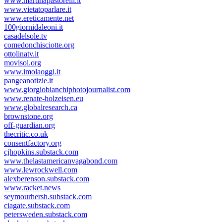
www.martinapastorelli.it
www.vietatoparlare.it
www.ereticamente.net
100giornidaleoni.it
casadelsole.tv
comedonchisciotte.org
ottolinatv.it
movisol.org
www.imolaoggi.it
pangeanotizie.it
www.giorgiobianchiphotojournalist.com
www.renate-holzeisen.eu
www.globalresearch.ca
brownstone.org
off-guardian.org
thecritic.co.uk
consentfactory.org
cjhopkins.substack.com
www.thelastamericanvagabond.com
www.lewrockwell.com
alexberenson.substack.com
www.racket.news
seymourhersh.substack.com
ciagate.substack.com
petersweden.substack.com