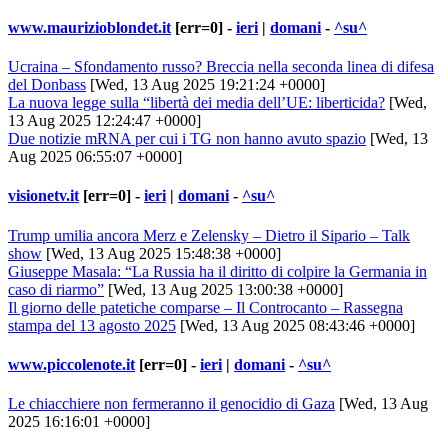
www.maurizioblondet.it
[err=0] -
ieri
|
domani
-
^su^
Ucraina – Sfondamento russo? Breccia nella seconda linea di difesa
del Donbass
[Wed, 13 Aug 2025 19:21:24 +0000]
La nuova legge sulla “libertà dei media dell’UE: liberticida?
[Wed,
13 Aug 2025 12:24:47 +0000]
Due notizie mRNA per cui i TG non hanno avuto spazio
[Wed, 13
Aug 2025 06:55:07 +0000]
visionetv.it
[err=0] -
ieri
|
domani
-
^su^
Trump umilia ancora Merz e Zelensky – Dietro il Sipario – Talk
show
[Wed, 13 Aug 2025 15:48:38 +0000]
Giuseppe Masala: “La Russia ha il diritto di colpire la Germania in
caso di riarmo”
[Wed, 13 Aug 2025 13:00:38 +0000]
Il giorno delle patetiche comparse – Il Controcanto – Rassegna
stampa del 13 agosto 2025
[Wed, 13 Aug 2025 08:43:46 +0000]
www.piccolenote.it
[err=0] -
ieri
|
domani
-
^su^
Le chiacchiere non fermeranno il genocidio di Gaza
[Wed, 13 Aug
2025 16:16:01 +0000]