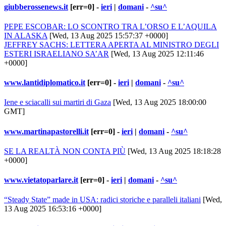
giubberossenews.it
[err=0] -
ieri
|
domani
-
^su^
PEPE ESCOBAR: LO SCONTRO TRA L’ORSO E L’AQUILA
IN ALASKA
[Wed, 13 Aug 2025 15:57:37 +0000]
JEFFREY SACHS: LETTERA APERTA AL MINISTRO DEGLI
ESTERI ISRAELIANO SA’AR
[Wed, 13 Aug 2025 12:11:46
+0000]
www.lantidiplomatico.it
[err=0] -
ieri
|
domani
-
^su^
Iene e sciacalli sui martiri di Gaza
[Wed, 13 Aug 2025 18:00:00
GMT]
www.martinapastorelli.it
[err=0] -
ieri
|
domani
-
^su^
SE LA REALTÀ NON CONTA PIÙ
[Wed, 13 Aug 2025 18:18:28
+0000]
www.vietatoparlare.it
[err=0] -
ieri
|
domani
-
^su^
“Steady State” made in USA: radici storiche e paralleli italiani
[Wed,
13 Aug 2025 16:53:16 +0000]