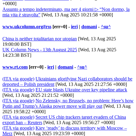
+0000]
Assunto a tempo indeterminato, ma per 4 giorni ▷ “Non dormo, la
mia vita è stravolta”
[Wed, 13 Aug 2025 10:21:58 +0000]
www.ukcolumn.org#rss
[err=0] -
ieri
|
domani
-
^su^
China is neither totalitarian nor utopian
[Wed, 13 Aug 2025
19:00:00 BST]
UK Column News - 13th August 2025
[Wed, 13 Aug 2025
14:23:38 BST]
www.rt.com
[err=0] -
ieri
|
domani
-
^su^
(ITA via google)
Ukrainians glorifying Nazi collaborators should be
deported – Polish president
[Wed, 13 Aug 2025 21:27:56 +0000]
(ITA via google)
EU state blasts Ukraine over key pipeline attack
[Wed, 13 Aug 2025 21:21:52 +0000]
(ITA via google)
No Zelensky, no Brussels, no problem: Here’s how
Putin and Trump’s Alaska power move will play out
[Wed, 13 Aug
2025 19:58:22 +0000]
(ITA via google)
Secret US chip trackers target evaders of China
export ban – Reuters
[Wed, 13 Aug 2025 19:56:27 +0000]
(ITA via google)
Kiev ‘ready’ to discuss territory with Moscow –
Merz
[Wed, 13 Aug 2025 19:23:59 +0000]