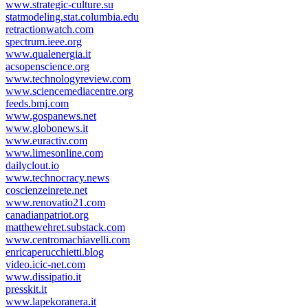
www.strategic-culture.su
statmodeling.stat.columbia.edu
retractionwatch.com
spectrum.ieee.org
www.qualenergia.it
acsopenscience.org
www.technologyreview.com
www.sciencemediacentre.org
feeds.bmj.com
www.gospanews.net
www.globonews.it
www.euractiv.com
www.limesonline.com
dailyclout.io
www.technocracy.news
coscienzeinrete.net
www.renovatio21.com
canadianpatriot.org
matthewehret.substack.com
www.centromachiavelli.com
enricaperucchietti.blog
video.icic-net.com
www.dissipatio.it
presskit.it
www.lapekoranera.it