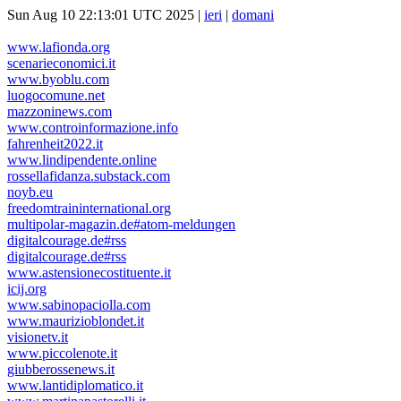
Sun Aug 10 22:13:01 UTC 2025 |
ieri
|
domani
www.lafionda.org
scenarieconomici.it
www.byoblu.com
luogocomune.net
mazzoninews.com
www.controinformazione.info
fahrenheit2022.it
www.lindipendente.online
rossellafidanza.substack.com
noyb.eu
freedomtraininternational.org
multipolar-magazin.de#atom-meldungen
digitalcourage.de#rss
digitalcourage.de#rss
www.astensionecostituente.it
icij.org
www.sabinopaciolla.com
www.maurizioblondet.it
visionetv.it
www.piccolenote.it
giubberossenews.it
www.lantidiplomatico.it