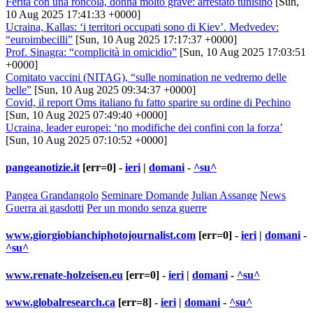
Ferita con una roncola, donna molto grave: arrestato tunisino
[Sun,
10 Aug 2025 17:41:33 +0000]
Ucraina, Kallas: ‘i territori occupati sono di Kiev’. Medvedev:
“euroimbecilli”
[Sun, 10 Aug 2025 17:17:37 +0000]
Prof. Sinagra: “complicità in omicidio”
[Sun, 10 Aug 2025 17:03:51
+0000]
Comitato vaccini (NITAG), “sulle nomination ne vedremo delle
belle”
[Sun, 10 Aug 2025 09:34:37 +0000]
Covid, il report Oms italiano fu fatto sparire su ordine di Pechino
[Sun, 10 Aug 2025 07:49:40 +0000]
Ucraina, leader europei: ‘no modifiche dei confini con la forza’
[Sun, 10 Aug 2025 07:10:52 +0000]
pangeanotizie.it
[err=0] -
ieri
|
domani
-
^su^
Pangea Grandangolo
Seminare Domande
Julian Assange
News
Guerra ai gasdotti
Per un mondo senza guerre
www.giorgiobianchiphotojournalist.com
[err=0] -
ieri
|
domani
-
^su^
www.renate-holzeisen.eu
[err=0] -
ieri
|
domani
-
^su^
www.globalresearch.ca
[err=8] -
ieri
|
domani
-
^su^