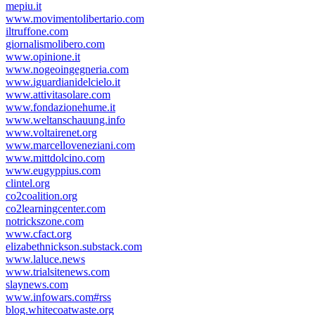
mepiu.it
www.movimentolibertario.com
iltruffone.com
giornalismolibero.com
www.opinione.it
www.nogeoingegneria.com
www.iguardianidelcielo.it
www.attivitasolare.com
www.fondazionehume.it
www.weltanschauung.info
www.voltairenet.org
www.marcelloveneziani.com
www.mittdolcino.com
www.eugyppius.com
clintel.org
co2coalition.org
co2learningcenter.com
notrickszone.com
www.cfact.org
elizabethnickson.substack.com
www.laluce.news
www.trialsitenews.com
slaynews.com
www.infowars.com#rss
blog.whitecoatwaste.org