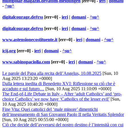
multipolar-magazin.de#atom-meldungen
[err=0] -
ieri
|
domani
-
^su^
digitalcourage.de#rss
[err=0] -
ieri
|
domani
-
^su^
digitalcourage.de#rss
[err=0] -
ieri
|
domani
-
^su^
www.astensionecostituente.it
[err=0] -
ieri
|
domani
-
^su^
icij.org
[err=0] -
ieri
|
domani
-
^su^
www.sabinopaciolla.com
[err=0] -
ieri
|
domani
-
^su^
Le parole del Papa alla recita dell’Angelus, 10.08.2025
[Sun, 10
Aug 2025 13:23:20 +0000]
Dalla lettera inedita di Benedetto XVI: Riflessione su ciò che è
accaduto e sul futuro…
[Sun, 10 Aug 2025 11:10:09 +0000]
The End-of-Life Debate in Italy – After ‘adult Catholics’ and ‘pro-
choice Catholics’ we now have ‘Catholics of the lesser evil’
[Sun,
10 Aug 2025 10:40:20 +0000]
Fine Vita: Quei cattolici del ‘male minore’ dimentichi
dell’insegnamento di San Giovanni Paolo II nella Veritatis Splendor
[Sun, 10 Aug 2025 00:55:00 +0000]
Ciò che decide dell’avverarsi del nostro destino è l’intensità con cui