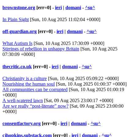
brownstone.org
[err=0] -
ieri
|
domani
-
^su^
In Plain Sight
[Sun, 10 Aug 2025 11:02:04 +0000]
off-guardian.org
[err=0] -
ieri
|
domani
-
^su^
What Autism Is
[Sun, 10 Aug 2025 17:30:09 +0000]
Stirrings of rebellion in unhappy Britain
[Sun, 10 Aug 2025
07:30:09 +0000]
thecritic.co.uk
[err=0] -
ieri
|
domani
-
^su^
Christianity is a culture
[Sun, 10 Aug 2025 05:09:22 +0000]
Nourishing the human soul
[Sun, 10 Aug 2025 01:00:37 +0000]
All communities can be corrupted
[Sun, 10 Aug 2025 01:00:19
+0000]
A well-watered lawn
[Sat, 09 Aug 2025 23:00:17 +0000]
Are we really “post-literate” now?
[Sat, 09 Aug 2025 23:00:00
+0000]
consentfactory.org
[err=0] -
ieri
|
domani
-
^su^
cjhopkins.substack.com
[err=0] -
ieri
|
domani
-
^su^