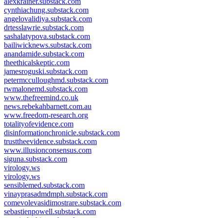
alexkrainer.substack.com
cynthiachung.substack.com
angelovalidiya.substack.com
drtesslawrie.substack.com
sashalatypova.substack.com
bailiwicknews.substack.com
anandamide.substack.com
theethicalskeptic.com
jamesroguski.substack.com
petermcculloughmd.substack.com
rwmalonemd.substack.com
www.thefreemind.co.uk
news.rebekahbarnett.com.au
www.freedom-research.org
totalityofevidence.com
disinformationchronicle.substack.com
trusttheevidence.substack.com
www.illusionconsensus.com
siguna.substack.com
virology.ws
virology.ws
sensiblemed.substack.com
vinayprasadmdmph.substack.com
comevolevasidimostrare.substack.com
sebastienpowell.substack.com