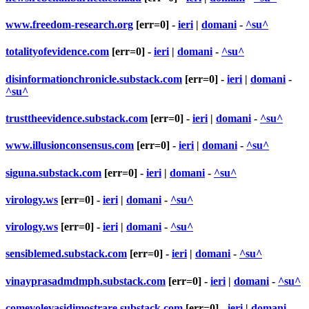
www.freedom-research.org
[err=0] -
ieri
|
domani
-
^su^
totalityofevidence.com
[err=0] -
ieri
|
domani
-
^su^
disinformationchronicle.substack.com
[err=0] -
ieri
|
domani
-
^su^
trusttheevidence.substack.com
[err=0] -
ieri
|
domani
-
^su^
www.illusionconsensus.com
[err=0] -
ieri
|
domani
-
^su^
siguna.substack.com
[err=0] -
ieri
|
domani
-
^su^
virology.ws
[err=0] -
ieri
|
domani
-
^su^
virology.ws
[err=0] -
ieri
|
domani
-
^su^
sensiblemed.substack.com
[err=0] -
ieri
|
domani
-
^su^
vinayprasadmdmph.substack.com
[err=0] -
ieri
|
domani
-
^su^
comevolevasidimostrare.substack.com
[err=0] -
ieri
|
domani
-