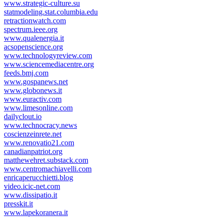
www.strategic-culture.su
statmodeling.stat.columbia.edu
retractionwatch.com
spectrum.ieee.org
www.qualenergia.it
acsopenscience.org
www.technologyreview.com
www.sciencemediacentre.org
feeds.bmj.com
www.gospanews.net
www.globonews.it
www.euractiv.com
www.limesonline.com
dailyclout.io
www.technocracy.news
coscienzeinrete.net
www.renovatio21.com
canadianpatriot.org
matthewehret.substack.com
www.centromachiavelli.com
enricaperucchietti.blog
video.icic-net.com
www.dissipatio.it
presskit.it
www.lapekoranera.it