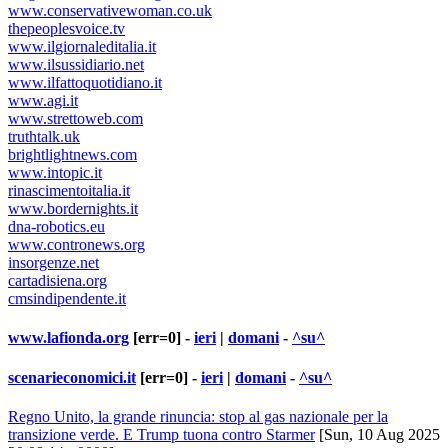
www.conservativewoman.co.uk
thepeoplesvoice.tv
www.ilgiornaleditalia.it
www.ilsussidiario.net
www.ilfattoquotidiano.it
www.agi.it
www.strettoweb.com
truthtalk.uk
brightlightnews.com
www.intopic.it
rinascimentoitalia.it
www.bordernights.it
dna-robotics.eu
www.contronews.org
insorgenze.net
cartadisiena.org
cmsindipendente.it
www.lafionda.org
[err=0] -
ieri
|
domani
-
^su^
scenarieconomici.it
[err=0] -
ieri
|
domani
-
^su^
Regno Unito, la grande rinuncia: stop al gas nazionale per la
transizione verde. E Trump tuona contro Starmer
[Sun, 10 Aug 2025