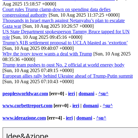
Aug 2025 15:18:57 +0000]
Court rules Trump clamp-down on spending data defies
congressional authority
[Sun, 10 Aug 2025 11:37:25 +0000]
Thousands in Israel march against Netanyahu’s plan to escalate
Gaza war
[Sun, 10 Aug 2025 10:26:57 +0000]
US State Department spokesperson Tammy Bruce tapped for UN
role
[Sun, 10 Aug 2025 09:45:16 +0000]
Trump’s $1B settlement proposal to UCLA blasted as ‘extortion’
[Sun, 10 Aug 2025 09:40:07 +0000]
Why the ivory tower wants a deal with Trump
[Sun, 10 Aug 2025
08:35:36 +0000]
Trump team pushes to oust No. 2 official at world energy body
[Sun, 10 Aug 2025 07:49:15 +0000]
European allies rally behind Ukraine ahead of Trump-Putin summit
[Sun, 10 Aug 2025 07:10:43 +0000]
peoplesworldwar.com
[err=0] -
ieri
|
domani
-
^su^
www.corbettreport.com
[err=0] -
ieri
|
domani
-
^su^
www.ideeazione.com
[err=4] -
ieri
|
domani
-
^su^