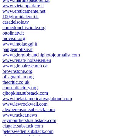
www.martinapastorelli.it
www.vietatoparlare.it
www.ereticamente.net
100giornidaleoni.it
casadelsole.tv
comedonchisciotte.org
ottolinatv.it
movisol.org
www.imolaoggi.it
pangeanotizie.it
www.giorgiobianchiphotojournalist.com
www.renate-holzeisen.eu
www.globalresearch.ca
brownstone.org
off-guardian.org
thecritic.co.uk
consentfactory.org
cjhopkins.substack.com
www.thelastamericanvagabond.com
www.lewrockwell.com
alexberenson.substack.com
www.racket.news
seymourhersh.substack.com
ciagate.substack.com
petersweden.substack.com