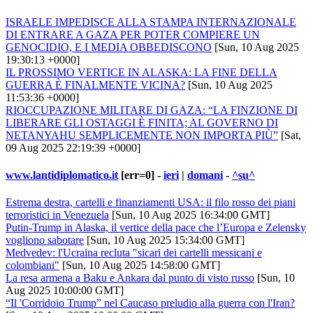
ISRAELE IMPEDISCE ALLA STAMPA INTERNAZIONALE
DI ENTRARE A GAZA PER POTER COMPIERE UN
GENOCIDIO, E I MEDIA OBBEDISCONO
[Sun, 10 Aug 2025
19:30:13 +0000]
IL PROSSIMO VERTICE IN ALASKA: LA FINE DELLA
GUERRA È FINALMENTE VICINA?
[Sun, 10 Aug 2025
11:53:36 +0000]
RIOCCUPAZIONE MILITARE DI GAZA: “LA FINZIONE DI
LIBERARE GLI OSTAGGI È FINITA; AL GOVERNO DI
NETANYAHU SEMPLICEMENTE NON IMPORTA PIÙ”
[Sat,
09 Aug 2025 22:19:39 +0000]
www.lantidiplomatico.it
[err=0] -
ieri
|
domani
-
^su^
Estrema destra, cartelli e finanziamenti USA: il filo rosso dei piani
terroristici in Venezuela
[Sun, 10 Aug 2025 16:34:00 GMT]
Putin-Trump in Alaska, il vertice della pace che l’Europa e Zelensky
vogliono sabotare
[Sun, 10 Aug 2025 15:34:00 GMT]
Medvedev: l'Ucraina recluta "sicari dei cartelli messicani e
colombiani"
[Sun, 10 Aug 2025 14:58:00 GMT]
La resa armena a Baku e Ankara dal punto di visto russo
[Sun, 10
Aug 2025 10:00:00 GMT]
“Il 'Corridoio Trump” nel Caucaso preludio alla guerra con l'Iran?