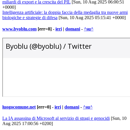
miliardi di export e la crescita del PIL
[Sun, 10 Aug 2025 06:00:51
+0000]
Intelligenza artificiale: la doppia faccia della medaglia tra nuove armi
biologiche e strategie di difesa
[Sun, 10 Aug 2025 05:15:41 +0000]
www.byoblu.com
[err=8] -
ieri
|
domani
-
^su^
luogocomune.net
[err=0] -
ieri
|
domani
-
^su^
La IA assassina di Microsoft al servizio di stragi e genocidi
[Sun, 10
Aug 2025 17:00:56 +0200]