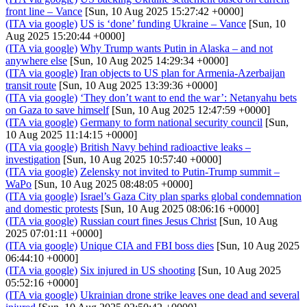
front line – Vance
[Sun, 10 Aug 2025 15:27:42 +0000]
(ITA via google)
US is ‘done’ funding Ukraine – Vance
[Sun, 10
Aug 2025 15:20:44 +0000]
(ITA via google)
Why Trump wants Putin in Alaska – and not
anywhere else
[Sun, 10 Aug 2025 14:29:34 +0000]
(ITA via google)
Iran objects to US plan for Armenia-Azerbaijan
transit route
[Sun, 10 Aug 2025 13:39:36 +0000]
(ITA via google)
‘They don’t want to end the war’: Netanyahu bets
on Gaza to save himself
[Sun, 10 Aug 2025 12:47:59 +0000]
(ITA via google)
Germany to form national security council
[Sun,
10 Aug 2025 11:14:15 +0000]
(ITA via google)
British Navy behind radioactive leaks –
investigation
[Sun, 10 Aug 2025 10:57:40 +0000]
(ITA via google)
Zelensky not invited to Putin-Trump summit –
WaPo
[Sun, 10 Aug 2025 08:48:05 +0000]
(ITA via google)
Israel’s Gaza City plan sparks global condemnation
and domestic protests
[Sun, 10 Aug 2025 08:06:16 +0000]
(ITA via google)
Russian court fines Jesus Christ
[Sun, 10 Aug
2025 07:01:11 +0000]
(ITA via google)
Unique CIA and FBI boss dies
[Sun, 10 Aug 2025
06:44:10 +0000]
(ITA via google)
Six injured in US shooting
[Sun, 10 Aug 2025
05:52:16 +0000]
(ITA via google)
Ukrainian drone strike leaves one dead and several