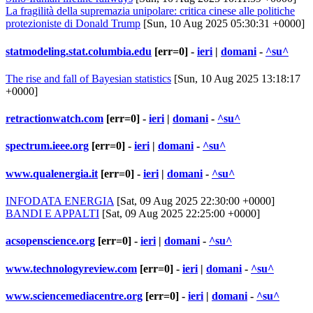
La fragilità della supremazia unipolare: critica cinese alle politiche
protezioniste di Donald Trump
[Sun, 10 Aug 2025 05:30:31 +0000]
statmodeling.stat.columbia.edu
[err=0] -
ieri
|
domani
-
^su^
The rise and fall of Bayesian statistics
[Sun, 10 Aug 2025 13:18:17
+0000]
retractionwatch.com
[err=0] -
ieri
|
domani
-
^su^
spectrum.ieee.org
[err=0] -
ieri
|
domani
-
^su^
www.qualenergia.it
[err=0] -
ieri
|
domani
-
^su^
INFODATA ENERGIA
[Sat, 09 Aug 2025 22:30:00 +0000]
BANDI E APPALTI
[Sat, 09 Aug 2025 22:25:00 +0000]
acsopenscience.org
[err=0] -
ieri
|
domani
-
^su^
www.technologyreview.com
[err=0] -
ieri
|
domani
-
^su^
www.sciencemediacentre.org
[err=0] -
ieri
|
domani
-
^su^