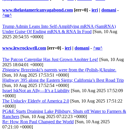
www.thelastamericanvagabond.com
[err=0] -
ieri
|
domani
-
^su^
Trump Admin Leans Into Self-Amplifying mRNA (SamRNA)
Under Guise Of Ending mRNA & RNA In Food
[Sun, 10 Aug
2025 20:54:55 +0000]
www.lewrockwell.com
[err=0] -
ieri
|
domani
-
^su^
The Patcon Caterpilar Has Just Grown Anohter Leg!
[Sun, 10 Aug
2025 18:04:01 +0000]
Zbigniew Brzezinski’s parents were from the (Polish-)Ukraine.
[Sun, 10 Aug 2025 17:53:51 +0000]
Highway 395 along the Eastern Sierra; California’s Best Road Trip
[Sun, 10 Aug 2025 17:52:54 +0000]
Israel IskNot an Ally—It’s a Liability
[Sun, 10 Aug 2025 17:52:09
+0000]
The Unlucky Elderly of America 2.0
[Sun, 10 Aug 2025 17:51:22
+0000]
PG&E Starts Draining Lake Pillsbury. Shuts off Water to Farmers &
Ranchers
[Sun, 10 Aug 2025 07:22:23 +0000]
Re: How Ron Paul Changed the World
[Sun, 10 Aug 2025
07:21:10 +0000]