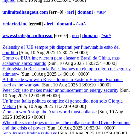
injured
[Sun, 10 Aug 2025 02:50:42 +0000]
unlimitedhangout.com
[err=0] -
ieri
|
domani
-
^su^
redacted.inc
[err=0] -
ieri
|
domani
-
^su^
www.strategic-culture.su
[err=0] -
ieri
|
domani
-
^su^
Zelensky e l’UE sempre più disperati per l’inevitabile esito del
conflitto
[Sun, 10 Aug 2025 15:30:25 +0000]
Como os EUA intervieram para afastar o Brasil da China, mas
acabaram aproximando
[Sun, 10 Aug 2025 15:02:54 +0000]
Entrevista: la Resistencia Palestina «es un ejemplo digno de seguir y
admirar»
[Sun, 10 Aug 2025 14:00:16 +0000]
A full-scale war with Russia looms in Eastern Europe: Romania
used as the war gate
[Sun, 10 Aug 2025 13:00:10 +0000]
Peter Szijjarto makes major announcement on energy security
[Sun,
10 Aug 2025 12:00:08 +0000]
Un’intera Italia politica complice di genocidio, non solo Giorgia
Meloni
[Sun, 10 Aug 2025 11:27:09 +0000]
Zionism won’t stop, the Arab world must collapse
[Sun, 10 Aug
2025 10:59:16 +0000]
When the sacred goes missing: The collapse of the Divine Feminine
and the crisis of power
[Sun, 10 Aug 2025 10:53:34 +0000]
Sino-Iranian lifeline railways
[Sun, 10 Aug 2025 10:11:59 +0000]