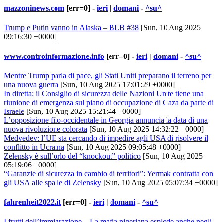
mazzoninews.com
[err=0] -
ieri
|
domani
-
^su^
Trump e Putin vanno in Alaska – BLB #38
[Sun, 10 Aug 2025
09:16:30 +0000]
www.controinformazione.info
[err=0] -
ieri
|
domani
-
^su^
Mentre Trump parla di pace, gli Stati Uniti preparano il terreno per
una nuova guerra
[Sun, 10 Aug 2025 17:01:29 +0000]
In diretta: il Consiglio di sicurezza delle Nazioni Unite tiene una
riunione di emergenza sul piano di occupazione di Gaza da parte di
Israele
[Sun, 10 Aug 2025 15:21:44 +0000]
L’opposizione filo-occidentale in Georgia annuncia la data di una
nuova rivoluzione colorata
[Sun, 10 Aug 2025 14:32:22 +0000]
Medvedev: l’UE sta cercando di impedire agli USA di risolvere il
conflitto in Ucraina
[Sun, 10 Aug 2025 09:05:48 +0000]
Zelensky è sull’orlo del “knockout” politico
[Sun, 10 Aug 2025
05:19:06 +0000]
“Garanzie di sicurezza in cambio di territori”: Yermak contratta con
gli USA alle spalle di Zelensky
[Sun, 10 Aug 2025 05:07:34 +0000]
fahrenheit2022.it
[err=0] -
ieri
|
domani
-
^su^
I frutti dell’immigrazione – La mafia nigeriana esplode anche negli