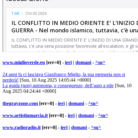
www.miglioverde.eu
[err=0] -
ieri
|
domani
-
^su^
24 anni fa ci lasciava Gianfranco Miglio, la sua memoria non si
perderà!
[Sun, 10 Aug 2025 14:05:44 +0000]
La guida (non) autonoma, e conseguenze, dell’auto a pile
[Sun, 10
Aug 2025 04:24:44 +0000]
thegrayzone.com
[err=0] -
ieri
|
domani
-
^su^
www.artistinmarcia.it
[err=0] -
ieri
|
domani
-
^su^
www.radioradio.it
[err=0] -
ieri
|
domani
-
^su^