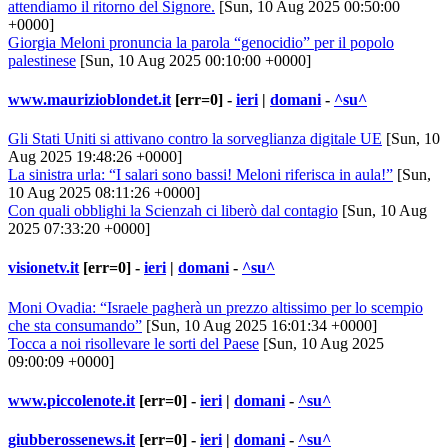
attendiamo il ritorno del Signore.
[Sun, 10 Aug 2025 00:50:00
+0000]
Giorgia Meloni pronuncia la parola “genocidio” per il popolo
palestinese
[Sun, 10 Aug 2025 00:10:00 +0000]
www.maurizioblondet.it
[err=0] -
ieri
|
domani
-
^su^
Gli Stati Uniti si attivano contro la sorveglianza digitale UE
[Sun, 10
Aug 2025 19:48:26 +0000]
La sinistra urla: “I salari sono bassi! Meloni riferisca in aula!”
[Sun,
10 Aug 2025 08:11:26 +0000]
Con quali obblighi la Scienzah ci liberò dal contagio
[Sun, 10 Aug
2025 07:33:20 +0000]
visionetv.it
[err=0] -
ieri
|
domani
-
^su^
Moni Ovadia: “Israele pagherà un prezzo altissimo per lo scempio
che sta consumando”
[Sun, 10 Aug 2025 16:01:34 +0000]
Tocca a noi risollevare le sorti del Paese
[Sun, 10 Aug 2025
09:00:09 +0000]
www.piccolenote.it
[err=0] -
ieri
|
domani
-
^su^
giubberossenews.it
[err=0] -
ieri
|
domani
-
^su^