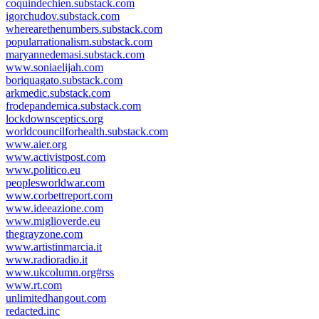
coquindechien.substack.com
igorchudov.substack.com
wherearethenumbers.substack.com
popularrationalism.substack.com
maryannedemasi.substack.com
www.soniaelijah.com
boriquagato.substack.com
arkmedic.substack.com
frodepandemica.substack.com
lockdownsceptics.org
worldcouncilforhealth.substack.com
www.aier.org
www.activistpost.com
www.politico.eu
peoplesworldwar.com
www.corbettreport.com
www.ideeazione.com
www.miglioverde.eu
thegrayzone.com
www.artistinmarcia.it
www.radioradio.it
www.ukcolumn.org#rss
www.rt.com
unlimitedhangout.com
redacted.inc