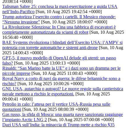
20:08:14 +0000]
Talisman Sabre 25: conclusa la maxi-esercitazione a guida USA
nell’Indo-Pacifico
[Sun, 10 Aug 2025 19:42:54 +0000]
Trump autorizza l’esercito contro i cartelli. Il Messico risponde:
“Nessuna invasione”
[Sun, 10 Aug 2025 18:00:07 +0000]
La Rivoluzione Silenziosa: In Cina una fabbrica di escavatori è
completamente automatizzata da sciami di robot
[Sun, 10 Aug 2025
16:56:40 +0000]
BAE Systems rivoluziona i blindati dell’Esercito USA: l’AMPV si
potenzia con torrette automatiche e sistemi anti-drone
[Sun, 10 Aug
2025 14:00:43 +0000]
GPT-5, il nuovo modello di OpenAI delude gli utenti: un passo
falso?
[Sun, 10 Aug 2025 13:00:13 +0000]
Rinaldi: “San Marino batte la UE” e i dazi sono un dramma per le
piccole imprese
[Sun, 10 Aug 2025 11:00:43 +0000]
Royal Navy a corto di navi da guerra: le difese britanniche sono a
rischio?
[Sun, 10 Aug 2025 10:00:26 +0000]
GNL USA, autarchia o autogol? Le nuove regole sulla cantieristica
navale mettono a rischio le esportazioni.
[Sun, 10 Aug 2025
09:00:41 +0000]
Petrolio in calo: l’attesa per il vertice USA-Russia pesa sulle
quotazioni
[Sun, 10 Aug 2025 08:00:39 +0000]
Gas russo, la sfida di Mosca: una quarta nave sanzionata raggiunge
l’impianto Arctic LNG 2
[Sun, 10 Aug 2025 07:00:08 +0000]
Dazi USA sull’India: la minaccia di Trump mette a rischio $35