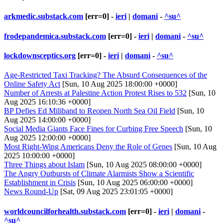
arkmedic.substack.com
[err=0] -
ieri
|
domani
-
^su^
frodepandemica.substack.com
[err=0] -
ieri
|
domani
-
^su^
lockdownsceptics.org
[err=0] -
ieri
|
domani
-
^su^
Age-Restricted Taxi Tracking? The Absurd Consequences of the
Online Safety Act
[Sun, 10 Aug 2025 18:00:00 +0000]
Number of Arrests at Palestine Action Protest Rises to 532
[Sun, 10
Aug 2025 16:10:36 +0000]
BP Defies Ed Miliband to Reopen North Sea Oil Field
[Sun, 10
Aug 2025 14:00:00 +0000]
Social Media Giants Face Fines for Curbing Free Speech
[Sun, 10
Aug 2025 12:00:00 +0000]
Most Right-Wing Americans Deny the Role of Genes
[Sun, 10 Aug
2025 10:00:00 +0000]
Three Things about Islam
[Sun, 10 Aug 2025 08:00:00 +0000]
The Angry Outbursts of Climate Alarmists Show a Scientific
Establishment in Crisis
[Sun, 10 Aug 2025 06:00:00 +0000]
News Round-Up
[Sat, 09 Aug 2025 23:01:05 +0000]
worldcouncilforhealth.substack.com
[err=0] -
ieri
|
domani
-
^su^