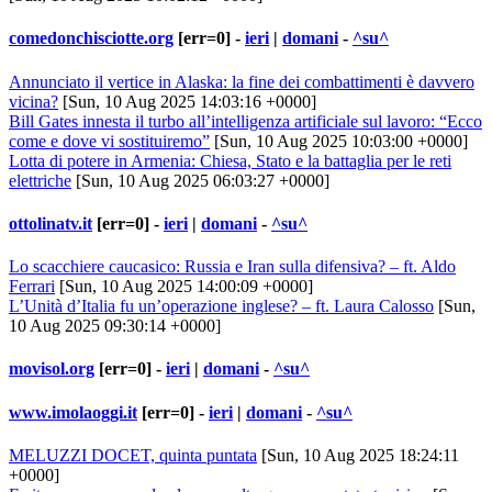
comedonchisciotte.org
[err=0] -
ieri
|
domani
-
^su^
Annunciato il vertice in Alaska: la fine dei combattimenti è davvero
vicina?
[Sun, 10 Aug 2025 14:03:16 +0000]
Bill Gates innesta il turbo all’intelligenza artificiale sul lavoro: “Ecco
come e dove vi sostituiremo”
[Sun, 10 Aug 2025 10:03:00 +0000]
Lotta di potere in Armenia: Chiesa, Stato e la battaglia per le reti
elettriche
[Sun, 10 Aug 2025 06:03:27 +0000]
ottolinatv.it
[err=0] -
ieri
|
domani
-
^su^
Lo scacchiere caucasico: Russia e Iran sulla difensiva? – ft. Aldo
Ferrari
[Sun, 10 Aug 2025 14:00:09 +0000]
L’Unità d’Italia fu un’operazione inglese? – ft. Laura Calosso
[Sun,
10 Aug 2025 09:30:14 +0000]
movisol.org
[err=0] -
ieri
|
domani
-
^su^
www.imolaoggi.it
[err=0] -
ieri
|
domani
-
^su^
MELUZZI DOCET, quinta puntata
[Sun, 10 Aug 2025 18:24:11
+0000]