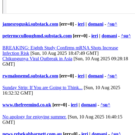
jamesroguski.substack.com
[err=0] -
ieri
|
domani
-
^su^
petermcculloughmd.substack.com
[err=0] -
ieri
|
domani
-
^su^
BREAKING: Eighth Study Confirms mRNA Shots Increase
Infection Risk
[Sun, 10 Aug 2025 18:47:49 GMT]
Chikungunya Viral Outbreak in Asia
[Sun, 10 Aug 2025 09:28:18
GMT]
rwmalonemd.substack.com
[err=0] -
ieri
|
domani
-
^su^
Sunday Strip: If You are Going to Think...
[Sun, 10 Aug 2025
16:32:32 GMT]
www.thefreemind.co.uk
[err=0] -
ieri
|
domani
-
^su^
No apology for enjoying summer.
[Sun, 10 Aug 2025 16:40:15
GMT]
news.rebekahbarnett.com.au
[err=0] -
ieri
|
domani
-
^su^