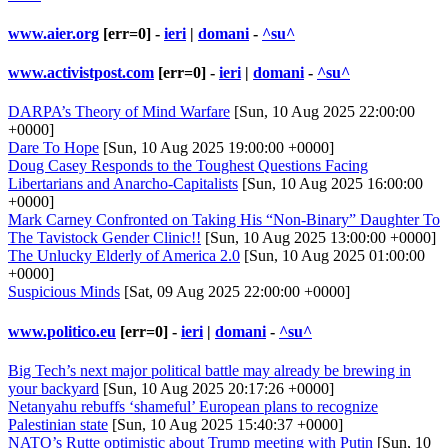
www.aier.org
[err=0] -
ieri
|
domani
-
^su^
www.activistpost.com
[err=0] -
ieri
|
domani
-
^su^
DARPA’s Theory of Mind Warfare
[Sun, 10 Aug 2025 22:00:00
+0000]
Dare To Hope
[Sun, 10 Aug 2025 19:00:00 +0000]
Doug Casey Responds to the Toughest Questions Facing
Libertarians and Anarcho-Capitalists
[Sun, 10 Aug 2025 16:00:00
+0000]
Mark Carney Confronted on Taking His “Non-Binary” Daughter To
The Tavistock Gender Clinic!!
[Sun, 10 Aug 2025 13:00:00 +0000]
The Unlucky Elderly of America 2.0
[Sun, 10 Aug 2025 01:00:00
+0000]
Suspicious Minds
[Sat, 09 Aug 2025 22:00:00 +0000]
www.politico.eu
[err=0] -
ieri
|
domani
-
^su^
Big Tech’s next major political battle may already be brewing in
your backyard
[Sun, 10 Aug 2025 20:17:26 +0000]
Netanyahu rebuffs ‘shameful’ European plans to recognize
Palestinian state
[Sun, 10 Aug 2025 15:40:37 +0000]
NATO’s Rutte optimistic about Trump meeting with Putin
[Sun, 10