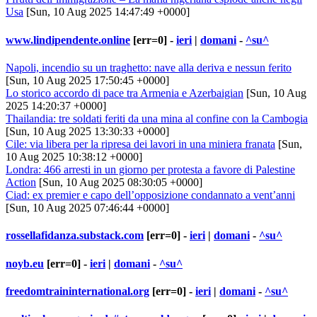
Usa
[Sun, 10 Aug 2025 14:47:49 +0000]
www.lindipendente.online
[err=0] -
ieri
|
domani
-
^su^
Napoli, incendio su un traghetto: nave alla deriva e nessun ferito
[Sun, 10 Aug 2025 17:50:45 +0000]
Lo storico accordo di pace tra Armenia e Azerbaigian
[Sun, 10 Aug
2025 14:20:37 +0000]
Thailandia: tre soldati feriti da una mina al confine con la Cambogia
[Sun, 10 Aug 2025 13:30:33 +0000]
Cile: via libera per la ripresa dei lavori in una miniera franata
[Sun,
10 Aug 2025 10:38:12 +0000]
Londra: 466 arresti in un giorno per protesta a favore di Palestine
Action
[Sun, 10 Aug 2025 08:30:05 +0000]
Ciad: ex premier e capo dell’opposizione condannato a vent’anni
[Sun, 10 Aug 2025 07:46:44 +0000]
rossellafidanza.substack.com
[err=0] -
ieri
|
domani
-
^su^
noyb.eu
[err=0] -
ieri
|
domani
-
^su^
freedomtraininternational.org
[err=0] -
ieri
|
domani
-
^su^