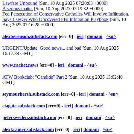
Lawfare Unbound
[Sun, 10 Aug 2025 07:20:03 +0000]
A serious matter
[Sun, 10 Aug 2025 07:19:32 +0000]
Fed Persecution of Conservative Catholics Will Involve Infiltration,
Says Lawyer Who Uncovered FBI Infiltration Playbook
[Sun, 10
Aug 2025 07:16:28 +0000]
alexberenson.substack.com
[err=0] -
ieri
|
domani
-
^su^
URGENT/Update: Good news... and bad
[Sun, 10 Aug 2025
16:17:39 GMT]
www.racket.news
[err=0] -
ieri
|
domani
-
^su^
ATW Bookclub: "Candide" Part 2
[Sun, 10 Aug 2025 13:02:40
GMT]
seymourhersh.substack.com
[err=0] -
ieri
|
domani
-
^su^
ciagate.substack.com
[err=0] -
ieri
|
domani
-
^su^
petersweden.substack.com
[err=0] -
ieri
|
domani
-
^su^
alexkrainer.substack.com
[err=0] -
ieri
|
domani
-
^su^