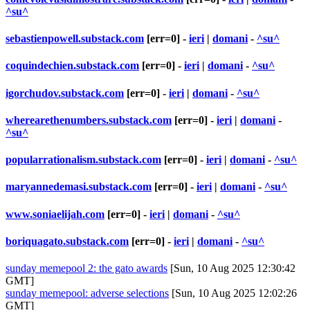
^su^
sebastienpowell.substack.com
[err=0] -
ieri
|
domani
-
^su^
coquindechien.substack.com
[err=0] -
ieri
|
domani
-
^su^
igorchudov.substack.com
[err=0] -
ieri
|
domani
-
^su^
wherearethenumbers.substack.com
[err=0] -
ieri
|
domani
-
^su^
popularrationalism.substack.com
[err=0] -
ieri
|
domani
-
^su^
maryannedemasi.substack.com
[err=0] -
ieri
|
domani
-
^su^
www.soniaelijah.com
[err=0] -
ieri
|
domani
-
^su^
boriquagato.substack.com
[err=0] -
ieri
|
domani
-
^su^
sunday memepool 2: the gato awards
[Sun, 10 Aug 2025 12:30:42
GMT]
sunday memepool: adverse selections
[Sun, 10 Aug 2025 12:02:26
GMT]