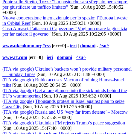
Ponte sullo Stretto, Tozzi: “Un posto che sarà sfregiato per sempre,
per giustificare un traffico limitato”
[Sun, 10 Aug 2025 15:40:52
+0000]
Nuova cooperazione internazionale per lo spazio: l’Europa investe
in Orbital Reef
[Sun, 10 Aug 2025 12:50:31 +0000]
Caso Almasri, l’attacco di Capezzone: “Vogliono usare la giustizia
per far cadere il governo”
[Sun, 10 Aug 2025 10:22:05 +0000]
www.ukcolumn.org#rss
[err=0] -
ieri
|
domani
-
^su^
www.rt.com
[err=0] -
ieri
|
domani
-
^su^
(ITA via google)
Ukraine’s backers won’t provide military personnel
— Sunday Times
[Sun, 10 Aug 2025 21:11:48 +0000]
(ITA via google)
Rubio accuses Macron of ruining Hamas-Israel
talks
[Sun, 10 Aug 2025 20:54:25 +0000]
(ITA via google)
Get a rare glimpse into the sick minds behind the
EU’s warmongering
[Sun, 10 Aug 2025 19:54:32 +0000]
(ITA via google)
Thousands protest in Israel against plan to seize
Gaza City
[Sun, 10 Aug 2025 19:17:25 +0000]
(ITA via google)
Russia and US ‘very far from detente’ – Moscow
[Sun, 10 Aug 2025 18:55:58 +0000]
(ITA via google)
Ukrainian FM rejects Trump’s peace suggestion
[Sun, 10 Aug 2025 15:47:40 +0000]
(ITA via google)
US backing Ukraine settlement based on current