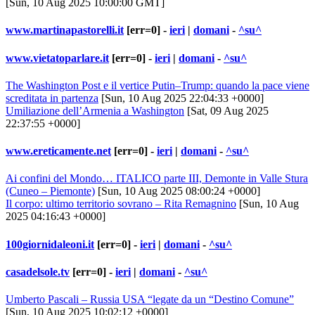
[Sun, 10 Aug 2025 10:00:00 GMT]
www.martinapastorelli.it
[err=0] -
ieri
|
domani
-
^su^
www.vietatoparlare.it
[err=0] -
ieri
|
domani
-
^su^
The Washington Post e il vertice Putin–Trump: quando la pace viene
screditata in partenza
[Sun, 10 Aug 2025 22:04:33 +0000]
Umiliazione dell’Armenia a Washington
[Sat, 09 Aug 2025
22:37:55 +0000]
www.ereticamente.net
[err=0] -
ieri
|
domani
-
^su^
Ai confini del Mondo… ITALICO parte III, Demonte in Valle Stura
(Cuneo – Piemonte)
[Sun, 10 Aug 2025 08:00:24 +0000]
Il corpo: ultimo territorio sovrano – Rita Remagnino
[Sun, 10 Aug
2025 04:16:43 +0000]
100giornidaleoni.it
[err=0] -
ieri
|
domani
-
^su^
casadelsole.tv
[err=0] -
ieri
|
domani
-
^su^
Umberto Pascali – Russia USA “legate da un “Destino Comune”
[Sun, 10 Aug 2025 10:02:12 +0000]