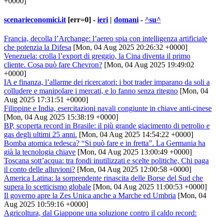
+0000]
scenarieconomici.it
[err=0] -
ieri
|
domani
-
^su^
Francia, decolla l’Archange: l’aereo spia con intelligenza artificiale
che potenzia la Difesa
[Mon, 04 Aug 2025 20:26:32 +0000]
Venezuela: crolla l’export di greggio, la Cina diventa il primo
cliente. Cosa può fare Chevron?
[Mon, 04 Aug 2025 19:49:02
+0000]
IA e finanza, l’allarme dei ricercatori: i bot trader imparano da soli a
colludere e manipolare i mercati, e lo fanno senza ritegno
[Mon, 04
Aug 2025 17:31:51 +0000]
Filippine e India, esercitazioni navali congiunte in chiave anti-cinese
[Mon, 04 Aug 2025 15:38:19 +0000]
BP, scoperta record in Brasile: il più grande giacimento di petrolio e
gas degli ultimi 25 anni.
[Mon, 04 Aug 2025 14:54:22 +0000]
Bomba atomica tedesca? “Si può fare e in fretta”. La Germania ha
già la tecnologia chiave
[Mon, 04 Aug 2025 13:00:49 +0000]
Toscana sott’acqua: tra fondi inutilizzati e scelte politiche, Chi paga
il conto delle alluvioni?
[Mon, 04 Aug 2025 12:00:58 +0000]
America Latina: la sorprendente rinascita delle Borse del Sud che
supera lo scetticismo globale
[Mon, 04 Aug 2025 11:00:53 +0000]
Il governo apre la Zes Unica anche a Marche ed Umbria
[Mon, 04
Aug 2025 10:59:16 +0000]
Agricoltura, dal Giappone una soluzione contro il caldo record: