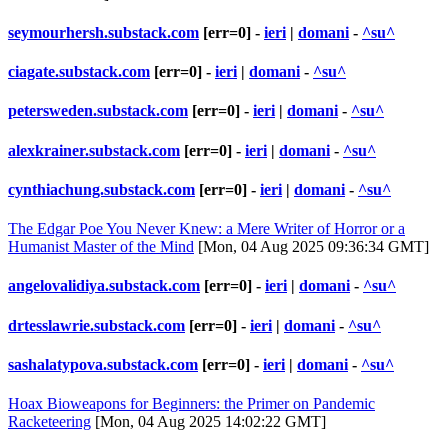
seymourhersh.substack.com
[err=0] -
ieri
|
domani
-
^su^
ciagate.substack.com
[err=0] -
ieri
|
domani
-
^su^
petersweden.substack.com
[err=0] -
ieri
|
domani
-
^su^
alexkrainer.substack.com
[err=0] -
ieri
|
domani
-
^su^
cynthiachung.substack.com
[err=0] -
ieri
|
domani
-
^su^
The Edgar Poe You Never Knew: a Mere Writer of Horror or a
Humanist Master of the Mind
[Mon, 04 Aug 2025 09:36:34 GMT]
angelovalidiya.substack.com
[err=0] -
ieri
|
domani
-
^su^
drtesslawrie.substack.com
[err=0] -
ieri
|
domani
-
^su^
sashalatypova.substack.com
[err=0] -
ieri
|
domani
-
^su^
Hoax Bioweapons for Beginners: the Primer on Pandemic
Racketeering
[Mon, 04 Aug 2025 14:02:22 GMT]