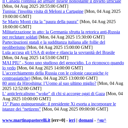
Il Canada continua ad armare Israele nonostante il divieto ufficiale
[Mon, 04 Aug 2025 20:55:00 GMT]
Tunisia: l'insolita visita di Meloni a Cartagine
[Mon, 04 Aug 2025
19:00:00 GMT]
Se Mario Monti cita la "paura della paura"
[Mon, 04 Aug 2025
18:00:00 GMT]
Militarizzazione in atto: la Germania sfrutta la retorica anti-Russia
per reclutare soldati
[Mon, 04 Aug 2025 15:30:00 GMT]
Partecipazioni statali e la sudditanza italiana alle follie del
neoliberismo
[Mon, 04 Aug 2025 15:00:00 GMT]
Lula accusa gli USA di golpe e rilancia la sovranità del Brasile
[Mon, 04 Aug 2025 14:53:00 GMT]
MAI PIU’ - Sono uno studioso del genocidio. Lo riconosco quando
lo vedo
[Mon, 04 Aug 2025 14:00:00 GMT]
L'accerchiamento della Russia con le colonie caucasiche (e
centroasiatiche)
[Mon, 04 Aug 2025 13:00:00 GMT]
80 anni da Hiroshima: l’Uomo al suo ultimo miglio?
[Mon, 04 Aug
2025 12:52:00 GMT]
L' anticlericalismo "woke" di chi si accorge oggi di Gaza
[Mon, 04
Aug 2025 10:00:00 GMT]
15° Piano quinquennale: il presidente Xi esorta a incorporare le
istanze dei “netizens”
[Mon, 04 Aug 2025 09:00:00 GMT]
www.martinapastorelli.it
[err=0] -
ieri
|
domani
-
^su^