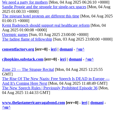
We need a party for mothers
[Mon, 04 Aug 2025 06:26:10 +0000]
Sandie Peggie and the struggle for single-sex spaces
[Mon, 04 Aug
2025 01:00:33 +0000]
The migrant hotel protests are different this time
[Mon, 04 Aug 2025
01:00:15 +0000]
Kemi Badenoch should support real healthcare reform
[Mon, 04
Aug 2025 01:00:08 +0000]
Ozempic games
[Sun, 03 Aug 2025 23:00:00 +0000]
The fading flame of fellowship
[Sun, 03 Aug 2025 23:00:00 +0000]
consentfactory.org
[err=0] -
ieri
|
domani
-
^su^
cjhopkins.substack.com
[err=0] -
ieri
|
domani
-
^su^
Zone 23 — The Strange Recital
[Mon, 04 Aug 2025 12:25:55
GMT]
The Rise Of The New Nazis: Free Speech Is DEAD in Europe —
And It’s Coming Here Next
[Mon, 04 Aug 2025 11:48:49 GMT]
The New Speech Rules | Previously Prohibited Episode 36
[Mon,
04 Aug 2025 11:44:33 GMT]
www.thelastamericanvagabond.com
[err=0] -
ieri
|
domani
-
^su^