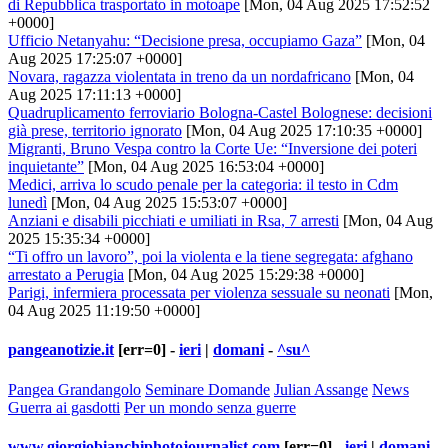
di Repubblica trasportato in motoape
[Mon, 04 Aug 2025 17:52:52
+0000]
Ufficio Netanyahu: “Decisione presa, occupiamo Gaza”
[Mon, 04
Aug 2025 17:25:07 +0000]
Novara, ragazza violentata in treno da un nordafricano
[Mon, 04
Aug 2025 17:11:13 +0000]
Quadruplicamento ferroviario Bologna-Castel Bolognese: decisioni
già prese, territorio ignorato
[Mon, 04 Aug 2025 17:10:35 +0000]
Migranti, Bruno Vespa contro la Corte Ue: “Inversione dei poteri
inquietante”
[Mon, 04 Aug 2025 16:53:04 +0000]
Medici, arriva lo scudo penale per la categoria: il testo in Cdm
lunedì
[Mon, 04 Aug 2025 15:53:07 +0000]
Anziani e disabili picchiati e umiliati in Rsa, 7 arresti
[Mon, 04 Aug
2025 15:35:34 +0000]
“Ti offro un lavoro”, poi la violenta e la tiene segregata: afghano
arrestato a Perugia
[Mon, 04 Aug 2025 15:29:38 +0000]
Parigi, infermiera processata per violenza sessuale su neonati
[Mon,
04 Aug 2025 11:19:50 +0000]
pangeanotizie.it
[err=0] -
ieri
|
domani
-
^su^
Pangea Grandangolo
Seminare Domande
Julian Assange
News
Guerra ai gasdotti
Per un mondo senza guerre
www.giorgiobianchiphotojournalist.com
[err=0] -
ieri
|
domani
-