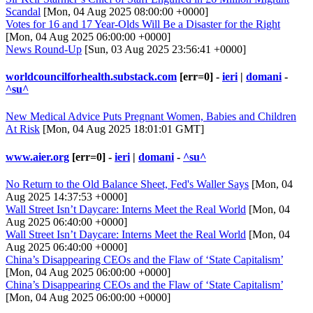
Scandal
[Mon, 04 Aug 2025 08:00:00 +0000]
Votes for 16 and 17 Year-Olds Will Be a Disaster for the Right
[Mon, 04 Aug 2025 06:00:00 +0000]
News Round-Up
[Sun, 03 Aug 2025 23:56:41 +0000]
worldcouncilforhealth.substack.com
[err=0] -
ieri
|
domani
-
^su^
New Medical Advice Puts Pregnant Women, Babies and Children
At Risk
[Mon, 04 Aug 2025 18:01:01 GMT]
www.aier.org
[err=0] -
ieri
|
domani
-
^su^
No Return to the Old Balance Sheet, Fed's Waller Says
[Mon, 04
Aug 2025 14:37:53 +0000]
Wall Street Isn’t Daycare: Interns Meet the Real World
[Mon, 04
Aug 2025 06:40:00 +0000]
Wall Street Isn’t Daycare: Interns Meet the Real World
[Mon, 04
Aug 2025 06:40:00 +0000]
China’s Disappearing CEOs and the Flaw of ‘State Capitalism’
[Mon, 04 Aug 2025 06:00:00 +0000]
China’s Disappearing CEOs and the Flaw of ‘State Capitalism’
[Mon, 04 Aug 2025 06:00:00 +0000]