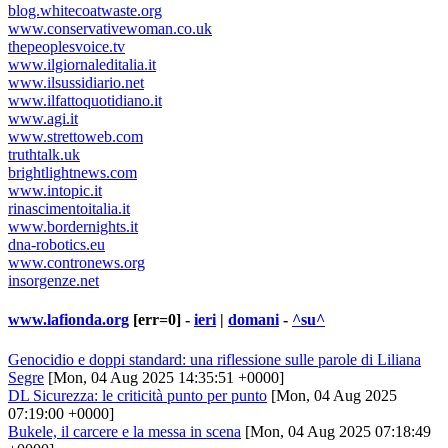
blog.whitecoatwaste.org
www.conservativewoman.co.uk
thepeoplesvoice.tv
www.ilgiornaleditalia.it
www.ilsussidiario.net
www.ilfattoquotidiano.it
www.agi.it
www.strettoweb.com
truthtalk.uk
brightlightnews.com
www.intopic.it
rinascimentoitalia.it
www.bordernights.it
dna-robotics.eu
www.contronews.org
insorgenze.net
www.lafionda.org
[err=0] -
ieri
|
domani
-
^su^
Genocidio e doppi standard: una riflessione sulle parole di Liliana
Segre
[Mon, 04 Aug 2025 14:35:51 +0000]
DL Sicurezza: le criticità punto per punto
[Mon, 04 Aug 2025
07:19:00 +0000]
Bukele, il carcere e la messa in scena
[Mon, 04 Aug 2025 07:18:49