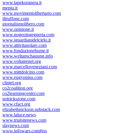
www.lapekoranera.it
mepiu.it
www.movimentolibertario.com
iltruffone.com
giornalismolibero.com
www.opinione.it
www.nogeoingegneria.com
www.iguardianidelcielo.it
www.attivitasolare.com
www.fondazionehume.it
www.weltanschauung.info
www.voltairenet.org
www.marcelloveneziani.com
www.mittdolcino.com
www.eugyppius.com
clintel.org
co2coalition.org
co2learningcenter.com
notrickszone.com
www.cfact.org
elizabethnickson.substack.com
www.laluce.news
www.trialsitenews.com
slaynews.com
www.infowars.com#rss