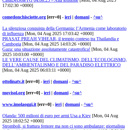
CasaDelSoleTG 04.08.25 – Alta tensione
[Mon, 04 Aug 2025
17:02:30 +0000]
comedonchisciotte.org
[err=0] -
ieri
|
domani
-
^su^
La silenziosa conquista della Germania: l’Armenia come laboratorio
di influenza
[Mon, 04 Aug 2025 17:03:42 +0000]
PRASAT PREAH VIHEAR, il tempio conteso tra Thailandia e
Cambogia
[Mon, 04 Aug 2025 14:03:26 +0000]
Gaza: una situazione assolutamente catastrofica!
[Mon, 04 Aug
2025 10:03:00 +0000]
LE VERE CAUSE DEL CLIMATISMO, DELL’ECOLOGISMO,
DELL’AMBIENTALISMO E DEL PARADISO ELETTRICO
[Mon, 04 Aug 2025 06:03:11 +0000]
ottolinatv.it
[err=0] -
ieri
|
domani
-
^su^
movisol.org
[err=0] -
ieri
|
domani
-
^su^
www.imolaoggi.it
[err=0] -
ieri
|
domani
-
^su^
Olanda: 500 milioni di euro per armi Usa a Kiev
[Mon, 04 Aug
2025 18:02:52 +0000]
Stromboli, si frattura femore ma non ci sono ambulanze: giornalista