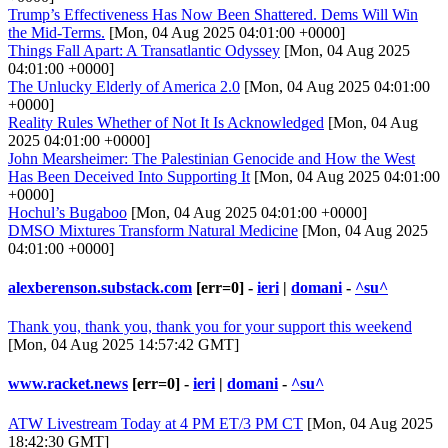
Trump’s Effectiveness Has Now Been Shattered. Dems Will Win
the Mid-Terms.
[Mon, 04 Aug 2025 04:01:00 +0000]
Things Fall Apart: A Transatlantic Odyssey
[Mon, 04 Aug 2025
04:01:00 +0000]
The Unlucky Elderly of America 2.0
[Mon, 04 Aug 2025 04:01:00
+0000]
Reality Rules Whether of Not It Is Acknowledged
[Mon, 04 Aug
2025 04:01:00 +0000]
John Mearsheimer: The Palestinian Genocide and How the West
Has Been Deceived Into Supporting It
[Mon, 04 Aug 2025 04:01:00
+0000]
Hochul’s Bugaboo
[Mon, 04 Aug 2025 04:01:00 +0000]
DMSO Mixtures Transform Natural Medicine
[Mon, 04 Aug 2025
04:01:00 +0000]
alexberenson.substack.com
[err=0] -
ieri
|
domani
-
^su^
Thank you, thank you, thank you for your support this weekend
[Mon, 04 Aug 2025 14:57:42 GMT]
www.racket.news
[err=0] -
ieri
|
domani
-
^su^
ATW Livestream Today at 4 PM ET/3 PM CT
[Mon, 04 Aug 2025
18:42:30 GMT]