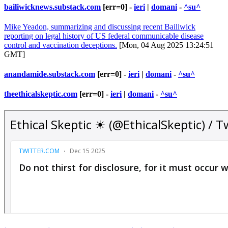
bailiwicknews.substack.com
[err=0] -
ieri
|
domani
-
^su^
Mike Yeadon, summarizing and discussing recent Bailiwick
reporting on legal history of US federal communicable disease
control and vaccination deceptions.
[Mon, 04 Aug 2025 13:24:51
GMT]
anandamide.substack.com
[err=0] -
ieri
|
domani
-
^su^
theethicalskeptic.com
[err=0] -
ieri
|
domani
-
^su^