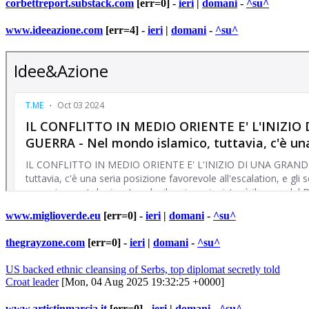
corbettreport.substack.com
[err=0] -
ieri
|
domani
-
^su^
www.ideeazione.com
[err=4] -
ieri
|
domani
-
^su^
www.miglioverde.eu
[err=0] -
ieri
|
domani
-
^su^
thegrayzone.com
[err=0] -
ieri
|
domani
-
^su^
US backed ethnic cleansing of Serbs, top diplomat secretly told
Croat leader
[Mon, 04 Aug 2025 19:32:25 +0000]
www.artistinmarcia.it
[err=0] -
ieri
|
domani
-
^su^