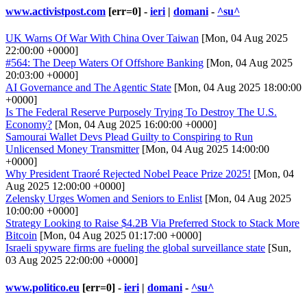
www.activistpost.com
[err=0] -
ieri
|
domani
-
^su^
UK Warns Of War With China Over Taiwan
[Mon, 04 Aug 2025
22:00:00 +0000]
#564: The Deep Waters Of Offshore Banking
[Mon, 04 Aug 2025
20:03:00 +0000]
AI Governance and The Agentic State
[Mon, 04 Aug 2025 18:00:00
+0000]
Is The Federal Reserve Purposely Trying To Destroy The U.S.
Economy?
[Mon, 04 Aug 2025 16:00:00 +0000]
Samourai Wallet Devs Plead Guilty to Conspiring to Run
Unlicensed Money Transmitter
[Mon, 04 Aug 2025 14:00:00
+0000]
Why President Traoré Rejected Nobel Peace Prize 2025!
[Mon, 04
Aug 2025 12:00:00 +0000]
Zelensky Urges Women and Seniors to Enlist
[Mon, 04 Aug 2025
10:00:00 +0000]
Strategy Looking to Raise $4.2B Via Preferred Stock to Stack More
Bitcoin
[Mon, 04 Aug 2025 01:17:00 +0000]
Israeli spyware firms are fueling the global surveillance state
[Sun,
03 Aug 2025 22:00:00 +0000]
www.politico.eu
[err=0] -
ieri
|
domani
-
^su^