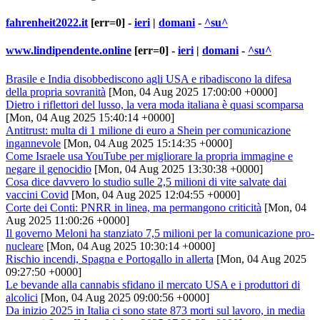
fahrenheit2022.it
[err=0] -
ieri
|
domani
-
^su^
www.lindipendente.online
[err=0] -
ieri
|
domani
-
^su^
Brasile e India disobbediscono agli USA e ribadiscono la difesa
della propria sovranità
[Mon, 04 Aug 2025 17:00:00 +0000]
Dietro i riflettori del lusso, la vera moda italiana è quasi scomparsa
[Mon, 04 Aug 2025 15:40:14 +0000]
Antitrust: multa di 1 milione di euro a Shein per comunicazione
ingannevole
[Mon, 04 Aug 2025 15:14:35 +0000]
Come Israele usa YouTube per migliorare la propria immagine e
negare il genocidio
[Mon, 04 Aug 2025 13:30:38 +0000]
Cosa dice davvero lo studio sulle 2,5 milioni di vite salvate dai
vaccini Covid
[Mon, 04 Aug 2025 12:04:55 +0000]
Corte dei Conti: PNRR in linea, ma permangono criticità
[Mon, 04
Aug 2025 11:00:26 +0000]
Il governo Meloni ha stanziato 7,5 milioni per la comunicazione pro-
nucleare
[Mon, 04 Aug 2025 10:30:14 +0000]
Rischio incendi, Spagna e Portogallo in allerta
[Mon, 04 Aug 2025
09:27:50 +0000]
Le bevande alla cannabis sfidano il mercato USA e i produttori di
alcolici
[Mon, 04 Aug 2025 09:00:56 +0000]
Da inizio 2025 in Italia ci sono state 873 morti sul lavoro, in media