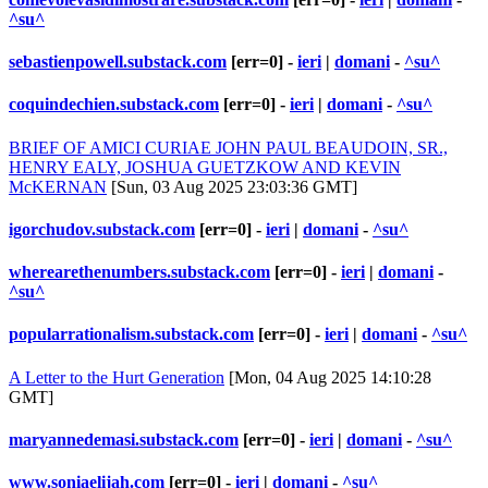
^su^
sebastienpowell.substack.com
[err=0] -
ieri
|
domani
-
^su^
coquindechien.substack.com
[err=0] -
ieri
|
domani
-
^su^
BRIEF OF AMICI CURIAE JOHN PAUL BEAUDOIN, SR.,
HENRY EALY, JOSHUA GUETZKOW AND KEVIN
McKERNAN
[Sun, 03 Aug 2025 23:03:36 GMT]
igorchudov.substack.com
[err=0] -
ieri
|
domani
-
^su^
wherearethenumbers.substack.com
[err=0] -
ieri
|
domani
-
^su^
popularrationalism.substack.com
[err=0] -
ieri
|
domani
-
^su^
A Letter to the Hurt Generation
[Mon, 04 Aug 2025 14:10:28
GMT]
maryannedemasi.substack.com
[err=0] -
ieri
|
domani
-
^su^
www.soniaelijah.com
[err=0] -
ieri
|
domani
-
^su^