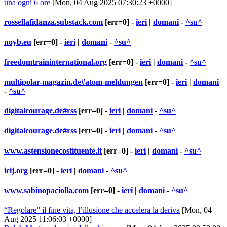
una ogni 6 ore
[Mon, 04 Aug 2025 07:30:23 +0000]
rossellafidanza.substack.com
[err=0] -
ieri
|
domani
-
^su^
noyb.eu
[err=0] -
ieri
|
domani
-
^su^
freedomtraininternational.org
[err=0] -
ieri
|
domani
-
^su^
multipolar-magazin.de#atom-meldungen
[err=0] -
ieri
|
domani
-
^su^
digitalcourage.de#rss
[err=0] -
ieri
|
domani
-
^su^
digitalcourage.de#rss
[err=0] -
ieri
|
domani
-
^su^
www.astensionecostituente.it
[err=0] -
ieri
|
domani
-
^su^
icij.org
[err=0] -
ieri
|
domani
-
^su^
www.sabinopaciolla.com
[err=0] -
ieri
|
domani
-
^su^
“Regolare” il fine vita, l’illusione che accelera la deriva
[Mon, 04
Aug 2025 11:06:03 +0000]