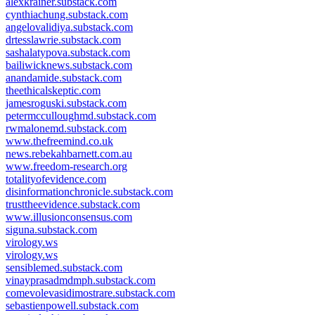
alexkrainer.substack.com
cynthiachung.substack.com
angelovalidiya.substack.com
drtesslawrie.substack.com
sashalatypova.substack.com
bailiwicknews.substack.com
anandamide.substack.com
theethicalskeptic.com
jamesroguski.substack.com
petermcculloughmd.substack.com
rwmalonemd.substack.com
www.thefreemind.co.uk
news.rebekahbarnett.com.au
www.freedom-research.org
totalityofevidence.com
disinformationchronicle.substack.com
trusttheevidence.substack.com
www.illusionconsensus.com
siguna.substack.com
virology.ws
virology.ws
sensiblemed.substack.com
vinayprasadmdmph.substack.com
comevolevasidimostrare.substack.com
sebastienpowell.substack.com