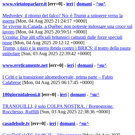
www.vietatoparlare.it
[err=0] -
ieri
|
domani
-
^su^
Medvedev, il ritorno del falco? No: è Trump a spingere verso la
guerra
[Mon, 04 Aug 2025 21:24:17 +0000]
Se viveste in Canada, a Québec non potreste indossare una croce sul
lavoro
[Mon, 04 Aug 2025 20:59:51 +0000]
Ucraina: Due alti ufficiali britannici catturati dalle forze speciali
russe
[Mon, 04 Aug 2025 20:12:12 +0000]
Trump, i dazi e la guerra ibrida contro i BRICS: il teatro della paura
unipolare
[Sun, 03 Aug 2025 22:39:42 +0000]
www.ereticamente.net
[err=0] -
ieri
|
domani
-
^su^
I Celti e la transizione altomedioevale, prima parte – Fabio
Calabrese
[Mon, 04 Aug 2025 06:17:45 +0000]
100giornidaleoni.it
[err=0] -
ieri
|
domani
-
^su^
TRANQUILLI, è solo COLPA NOSTRA. / Borgognone.
Rocchesso, Ruffilli
[Sun, 03 Aug 2025 22:38:36 +0000]
casadelsole.tv
[err=0] -
ieri
|
domani
-
^su^