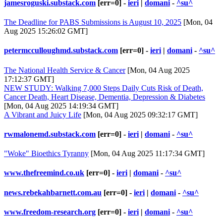
jamesroguski.substack.com
[err=0] -
ieri
|
domani
-
^su^
The Deadline for PABS Submissions is August 10, 2025
[Mon, 04
Aug 2025 15:26:02 GMT]
petermcculloughmd.substack.com
[err=0] -
ieri
|
domani
-
^su^
The National Health Service & Cancer
[Mon, 04 Aug 2025
17:12:37 GMT]
NEW STUDY: Walking 7,000 Steps Daily Cuts Risk of Death,
Cancer Death, Heart Disease, Dementia, Depression & Diabetes
[Mon, 04 Aug 2025 14:19:34 GMT]
A Vibrant and Juicy Life
[Mon, 04 Aug 2025 09:32:17 GMT]
rwmalonemd.substack.com
[err=0] -
ieri
|
domani
-
^su^
"Woke" Bioethics Tyranny
[Mon, 04 Aug 2025 11:17:34 GMT]
www.thefreemind.co.uk
[err=0] -
ieri
|
domani
-
^su^
news.rebekahbarnett.com.au
[err=0] -
ieri
|
domani
-
^su^
www.freedom-research.org
[err=0] -
ieri
|
domani
-
^su^