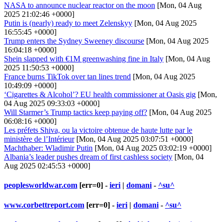
NASA to announce nuclear reactor on the moon
[Mon, 04 Aug
2025 21:02:46 +0000]
Putin is (nearly) ready to meet Zelenskyy
[Mon, 04 Aug 2025
16:55:45 +0000]
Trump enters the Sydney Sweeney discourse
[Mon, 04 Aug 2025
16:04:18 +0000]
Shein slapped with €1M greenwashing fine in Italy
[Mon, 04 Aug
2025 11:50:53 +0000]
France burns TikTok over tan lines trend
[Mon, 04 Aug 2025
10:49:09 +0000]
‘Cigarettes & Alcohol’? EU health commissioner at Oasis gig
[Mon,
04 Aug 2025 09:33:03 +0000]
Will Starmer’s Trump tactics keep paying off?
[Mon, 04 Aug 2025
06:08:16 +0000]
Les préfets Shiva, ou la victoire obtenue de haute lutte par le
ministère de l’Intérieur
[Mon, 04 Aug 2025 03:07:51 +0000]
Machthaber: Wladimir Putin
[Mon, 04 Aug 2025 03:02:19 +0000]
Albania’s leader pushes dream of first cashless society
[Mon, 04
Aug 2025 02:45:53 +0000]
peoplesworldwar.com
[err=0] -
ieri
|
domani
-
^su^
www.corbettreport.com
[err=0] -
ieri
|
domani
-
^su^