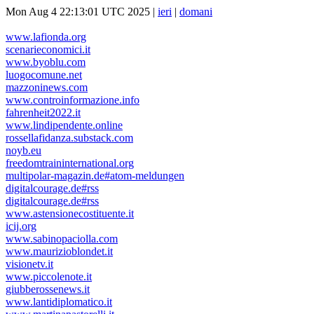
Mon Aug 4 22:13:01 UTC 2025 |
ieri
|
domani
www.lafionda.org
scenarieconomici.it
www.byoblu.com
luogocomune.net
mazzoninews.com
www.controinformazione.info
fahrenheit2022.it
www.lindipendente.online
rossellafidanza.substack.com
noyb.eu
freedomtraininternational.org
multipolar-magazin.de#atom-meldungen
digitalcourage.de#rss
digitalcourage.de#rss
www.astensionecostituente.it
icij.org
www.sabinopaciolla.com
www.maurizioblondet.it
visionetv.it
www.piccolenote.it
giubberossenews.it
www.lantidiplomatico.it