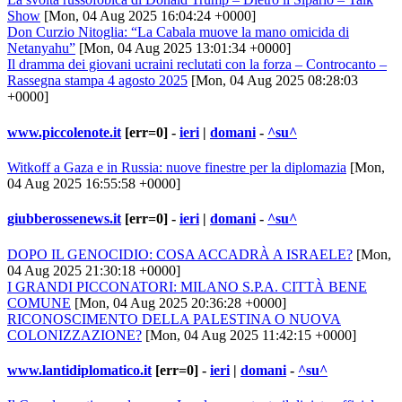
Show
[Mon, 04 Aug 2025 16:04:24 +0000]
Don Curzio Nitoglia: “La Cabala muove la mano omicida di
Netanyahu”
[Mon, 04 Aug 2025 13:01:34 +0000]
Il dramma dei giovani ucraini reclutati con la forza – Controcanto –
Rassegna stampa 4 agosto 2025
[Mon, 04 Aug 2025 08:28:03
+0000]
www.piccolenote.it
[err=0] -
ieri
|
domani
-
^su^
Witkoff a Gaza e in Russia: nuove finestre per la diplomazia
[Mon,
04 Aug 2025 16:55:58 +0000]
giubberossenews.it
[err=0] -
ieri
|
domani
-
^su^
DOPO IL GENOCIDIO: COSA ACCADRÀ A ISRAELE?
[Mon,
04 Aug 2025 21:30:18 +0000]
I GRANDI PICCONATORI: MILANO S.P.A. CITTÀ BENE
COMUNE
[Mon, 04 Aug 2025 20:36:28 +0000]
RICONOSCIMENTO DELLA PALESTINA O NUOVA
COLONIZZAZIONE?
[Mon, 04 Aug 2025 11:42:15 +0000]
www.lantidiplomatico.it
[err=0] -
ieri
|
domani
-
^su^