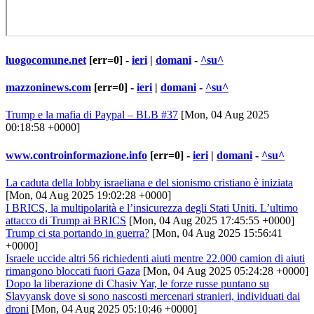
luogocomune.net
[err=0] -
ieri
|
domani
-
^su^
mazzoninews.com
[err=0] -
ieri
|
domani
-
^su^
Trump e la mafia di Paypal – BLB #37
[Mon, 04 Aug 2025
00:18:58 +0000]
www.controinformazione.info
[err=0] -
ieri
|
domani
-
^su^
La caduta della lobby israeliana e del sionismo cristiano è iniziata
[Mon, 04 Aug 2025 19:02:28 +0000]
I BRICS, la multipolarità e l’insicurezza degli Stati Uniti. L’ultimo
attacco di Trump ai BRICS
[Mon, 04 Aug 2025 17:45:55 +0000]
Trump ci sta portando in guerra?
[Mon, 04 Aug 2025 15:56:41
+0000]
Israele uccide altri 56 richiedenti aiuti mentre 22.000 camion di aiuti
rimangono bloccati fuori Gaza
[Mon, 04 Aug 2025 05:24:28 +0000]
Dopo la liberazione di Chasiv Yar, le forze russe puntano su
Slavyansk dove si sono nascosti mercenari stranieri, individuati dai
droni
[Mon, 04 Aug 2025 05:10:46 +0000]