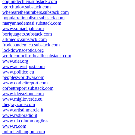
coquindechien.substack.com
igorchudov.substack.com
wherearethenumbers.substack.com
popularrationalism.substack.com
maryannedemasi.substack.com
www.soniaelijah.com
boriquagato.substack.com
arkmedic.substack.com
frodepandemica.substack.com
lockdownsceptics.org
worldcouncilforhealth.substack.com
www.aier.org
www.activistpost.com
www.politico.eu
peoplesworldwar.com
www.corbettreport.com
corbettreport.substack.com
www.ideeazione.com
www.miglioverde.eu
thegrayzone.com
www.artistinmarcia.it
www.radioradio.it
www.ukcolumn.org#rss
www.rt.com
unlimitedhangout.com