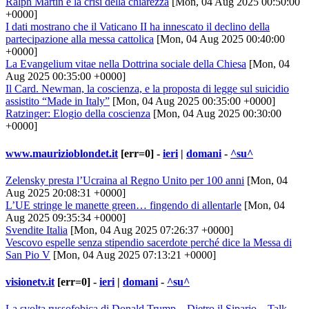
Ralph Martin e la crisi della chiarezza
[Mon, 04 Aug 2025 00:50:00
+0000]
I dati mostrano che il Vaticano II ha innescato il declino della
partecipazione alla messa cattolica
[Mon, 04 Aug 2025 00:40:00
+0000]
La Evangelium vitae nella Dottrina sociale della Chiesa
[Mon, 04
Aug 2025 00:35:00 +0000]
Il Card. Newman, la coscienza, e la proposta di legge sul suicidio
assistito “Made in Italy”
[Mon, 04 Aug 2025 00:35:00 +0000]
Ratzinger: Elogio della coscienza
[Mon, 04 Aug 2025 00:30:00
+0000]
www.maurizioblondet.it
[err=0] -
ieri
|
domani
-
^su^
Zelensky presta l’Ucraina al Regno Unito per 100 anni
[Mon, 04
Aug 2025 20:08:31 +0000]
L’UE stringe le manette green… fingendo di allentarle
[Mon, 04
Aug 2025 09:35:34 +0000]
Svendite Italia
[Mon, 04 Aug 2025 07:26:37 +0000]
Vescovo espelle senza stipendio sacerdote perché dice la Messa di
San Pio V
[Mon, 04 Aug 2025 07:13:21 +0000]
visionetv.it
[err=0] -
ieri
|
domani
-
^su^
La svolta russofobica di Donald Trump – Dietro il Sipario – Talk