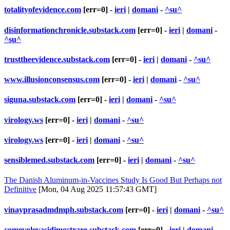
totalityofevidence.com
[err=0] -
ieri
|
domani
-
^su^
disinformationchronicle.substack.com
[err=0] -
ieri
|
domani
-
^su^
trusttheevidence.substack.com
[err=0] -
ieri
|
domani
-
^su^
www.illusionconsensus.com
[err=0] -
ieri
|
domani
-
^su^
siguna.substack.com
[err=0] -
ieri
|
domani
-
^su^
virology.ws
[err=0] -
ieri
|
domani
-
^su^
virology.ws
[err=0] -
ieri
|
domani
-
^su^
sensiblemed.substack.com
[err=0] -
ieri
|
domani
-
^su^
The Danish Aluminum-in-Vaccines Study Is Good But Perhaps not
Definitive
[Mon, 04 Aug 2025 11:57:43 GMT]
vinayprasadmdmph.substack.com
[err=0] -
ieri
|
domani
-
^su^
comevolevasidimostrare.substack.com
[err=0] -
ieri
|
domani
-