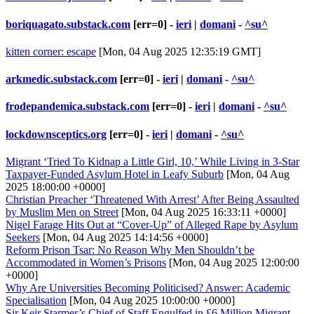
boriquagato.substack.com
[err=0] -
ieri
|
domani
-
^su^
kitten corner: escape
[Mon, 04 Aug 2025 12:35:19 GMT]
arkmedic.substack.com
[err=0] -
ieri
|
domani
-
^su^
frodepandemica.substack.com
[err=0] -
ieri
|
domani
-
^su^
lockdownsceptics.org
[err=0] -
ieri
|
domani
-
^su^
Migrant ‘Tried To Kidnap a Little Girl, 10,’ While Living in 3-Star
Taxpayer-Funded Asylum Hotel in Leafy Suburb
[Mon, 04 Aug
2025 18:00:00 +0000]
Christian Preacher ‘Threatened With Arrest’ After Being Assaulted
by Muslim Men on Street
[Mon, 04 Aug 2025 16:33:11 +0000]
Nigel Farage Hits Out at “Cover-Up” of Alleged Rape by Asylum
Seekers
[Mon, 04 Aug 2025 14:14:56 +0000]
Reform Prison Tsar: No Reason Why Men Shouldn’t be
Accommodated in Women’s Prisons
[Mon, 04 Aug 2025 12:00:00
+0000]
Why Are Universities Becoming Politicised? Answer: Academic
Specialisation
[Mon, 04 Aug 2025 10:00:00 +0000]
Sir Keir Starmer’s Chief of Staff Engulfed in £6 Million Migrant