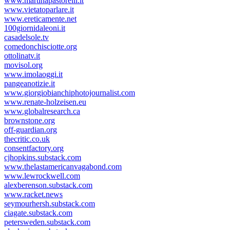
www.martinapastorelli.it
www.vietatoparlare.it
www.ereticamente.net
100giornidaleoni.it
casadelsole.tv
comedonchisciotte.org
ottolinatv.it
movisol.org
www.imolaoggi.it
pangeanotizie.it
www.giorgiobianchiphotojournalist.com
www.renate-holzeisen.eu
www.globalresearch.ca
brownstone.org
off-guardian.org
thecritic.co.uk
consentfactory.org
cjhopkins.substack.com
www.thelastamericanvagabond.com
www.lewrockwell.com
alexberenson.substack.com
www.racket.news
seymourhersh.substack.com
ciagate.substack.com
petersweden.substack.com