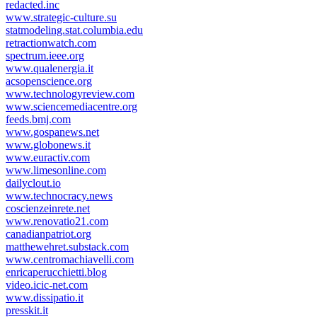
redacted.inc
www.strategic-culture.su
statmodeling.stat.columbia.edu
retractionwatch.com
spectrum.ieee.org
www.qualenergia.it
acsopenscience.org
www.technologyreview.com
www.sciencemediacentre.org
feeds.bmj.com
www.gospanews.net
www.globonews.it
www.euractiv.com
www.limesonline.com
dailyclout.io
www.technocracy.news
coscienzeinrete.net
www.renovatio21.com
canadianpatriot.org
matthewehret.substack.com
www.centromachiavelli.com
enricaperucchietti.blog
video.icic-net.com
www.dissipatio.it
presskit.it