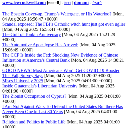
www.lewrockwell.com
[err=0] -
ieri
|
domani
-
^su^
The Epstein Cover-up, Trump’s Watergate, or His Waterloo?
[Mon,
04 Aug 2025 16:56:47 +0000]
Scandal exposed: The FBI’s Catholic witch hunt just got even uglier
[Mon, 04 Aug 2025 16:55:41 +0000]
The Gulf of Tonkin Anniversary
[Mon, 04 Aug 2025 15:21:29
+0000]
The Automotive Apocalypse Has Arrived:
[Mon, 04 Aug 2025
15:06:49 +0000]
The CCP Is Inside the Fed: Shocking New Evidence of Chinese
Infiltration at America’s Central Bank
[Mon, 04 Aug 2025 14:30:21
+0000]
GOOD NEWS! Most Americans Won’t Get COVID-19 Booster
This Fall, Survey Says
[Mon, 04 Aug 2025 11:20:07 +0000]
Mises University 2025
[Mon, 04 Aug 2025 04:01:00 +0000]
Inside Guatemala’s Libertarian University
[Mon, 04 Aug 2025
04:01:00 +0000]
The Zionist Occupation of Cyprus?
[Mon, 04 Aug 2025 04:01:00
+0000]
I Am Not Against Wars To Defend the United States But there Has
Never Been One in Last 80 Years
[Mon, 04 Aug 2025 04:01:00
+0000]
Religion and Politics in Public Life
[Mon, 04 Aug 2025 04:01:00
+0000]