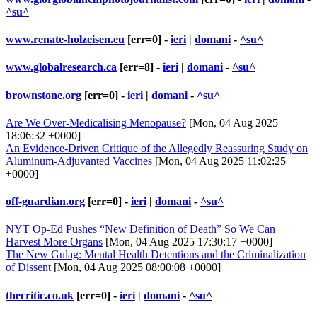
^su^
www.renate-holzeisen.eu
[err=0] -
ieri
|
domani
-
^su^
www.globalresearch.ca
[err=8] -
ieri
|
domani
-
^su^
brownstone.org
[err=0] -
ieri
|
domani
-
^su^
Are We Over-Medicalising Menopause?
[Mon, 04 Aug 2025
18:06:32 +0000]
An Evidence-Driven Critique of the Allegedly Reassuring Study on
Aluminum-Adjuvanted Vaccines
[Mon, 04 Aug 2025 11:02:25
+0000]
off-guardian.org
[err=0] -
ieri
|
domani
-
^su^
NYT Op-Ed Pushes “New Definition of Death” So We Can
Harvest More Organs
[Mon, 04 Aug 2025 17:30:17 +0000]
The New Gulag: Mental Health Detentions and the Criminalization
of Dissent
[Mon, 04 Aug 2025 08:00:08 +0000]
thecritic.co.uk
[err=0] -
ieri
|
domani
-
^su^