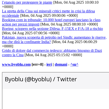
l’etanolo per proteggere le piante
[Mon, 04 Aug 2025 10:00:10
+0000]
La stretta della Cina sui minerali critici mette in crisi la difesa
occidentale
[Mon, 04 Aug 2025 09:00:06 +0000]
Booking.com in tribunale: 10.000 hotel europei lanciano la class
action per prezzi imposti
[Mon, 04 Aug 2025 08:00:10 +0000]
Boeing: sciopero nella sezione Difesa. F-15EX e F/A-18 a rischio
[Mon, 04 Aug 2025 07:00:56 +0000]
Pakistan, nuova scoperta di petrolio nel Sindh: aumentano le riserve,
ma che dirà la confinante India?
[Mon, 04 Aug 2025 06:00:29
+0000]
Grido di dolore dal commercio tedesco: abbiamo bisogno di Dazi
contro la Cina
[Mon, 04 Aug 2025 05:15:02 +0000]
www.byoblu.com
[err=8] -
ieri
|
domani
-
^su^