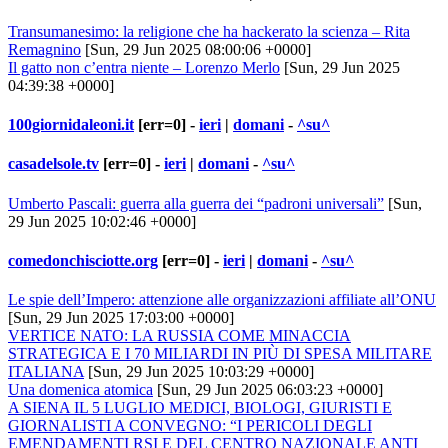
Transumanesimo: la religione che ha hackerato la scienza – Rita
Remagnino
[Sun, 29 Jun 2025 08:00:06 +0000]
Il gatto non c’entra niente – Lorenzo Merlo
[Sun, 29 Jun 2025
04:39:38 +0000]
100giornidaleoni.it
[err=0] -
ieri
|
domani
-
^su^
casadelsole.tv
[err=0] -
ieri
|
domani
-
^su^
Umberto Pascali: guerra alla guerra dei “padroni universali”
[Sun,
29 Jun 2025 10:02:46 +0000]
comedonchisciotte.org
[err=0] -
ieri
|
domani
-
^su^
Le spie dell’Impero: attenzione alle organizzazioni affiliate all’ONU
[Sun, 29 Jun 2025 17:03:00 +0000]
VERTICE NATO: LA RUSSIA COME MINACCIA
STRATEGICA E I 70 MILIARDI IN PIÙ DI SPESA MILITARE
ITALIANA
[Sun, 29 Jun 2025 10:03:29 +0000]
Una domenica atomica
[Sun, 29 Jun 2025 06:03:23 +0000]
A SIENA IL 5 LUGLIO MEDICI, BIOLOGI, GIURISTI E
GIORNALISTI A CONVEGNO: “I PERICOLI DEGLI
EMENDAMENTI RSI E DEL CENTRO NAZIONALE ANTI