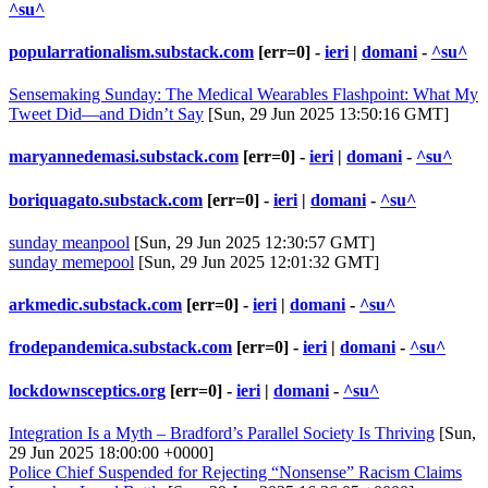
^su^
popularrationalism.substack.com
[err=0] -
ieri
|
domani
-
^su^
Sensemaking Sunday: The Medical Wearables Flashpoint: What My
Tweet Did—and Didn’t Say
[Sun, 29 Jun 2025 13:50:16 GMT]
maryannedemasi.substack.com
[err=0] -
ieri
|
domani
-
^su^
boriquagato.substack.com
[err=0] -
ieri
|
domani
-
^su^
sunday meanpool
[Sun, 29 Jun 2025 12:30:57 GMT]
sunday memepool
[Sun, 29 Jun 2025 12:01:32 GMT]
arkmedic.substack.com
[err=0] -
ieri
|
domani
-
^su^
frodepandemica.substack.com
[err=0] -
ieri
|
domani
-
^su^
lockdownsceptics.org
[err=0] -
ieri
|
domani
-
^su^
Integration Is a Myth – Bradford’s Parallel Society Is Thriving
[Sun,
29 Jun 2025 18:00:00 +0000]
Police Chief Suspended for Rejecting “Nonsense” Racism Claims