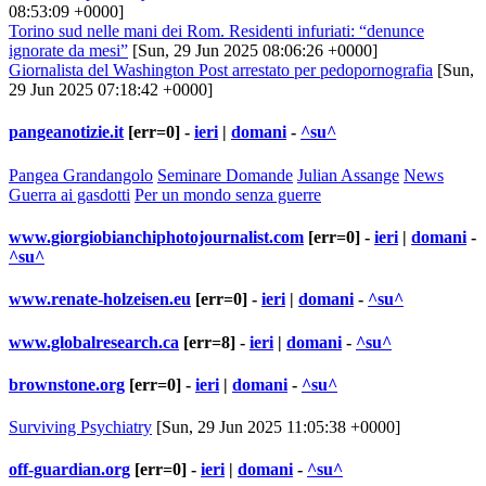
08:53:09 +0000]
Torino sud nelle mani dei Rom. Residenti infuriati: “denunce
ignorate da mesi”
[Sun, 29 Jun 2025 08:06:26 +0000]
Giornalista del Washington Post arrestato per pedopornografia
[Sun,
29 Jun 2025 07:18:42 +0000]
pangeanotizie.it
[err=0] -
ieri
|
domani
-
^su^
Pangea Grandangolo
Seminare Domande
Julian Assange
News
Guerra ai gasdotti
Per un mondo senza guerre
www.giorgiobianchiphotojournalist.com
[err=0] -
ieri
|
domani
-
^su^
www.renate-holzeisen.eu
[err=0] -
ieri
|
domani
-
^su^
www.globalresearch.ca
[err=8] -
ieri
|
domani
-
^su^
brownstone.org
[err=0] -
ieri
|
domani
-
^su^
Surviving Psychiatry
[Sun, 29 Jun 2025 11:05:38 +0000]
off-guardian.org
[err=0] -
ieri
|
domani
-
^su^