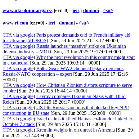
www.ukcolumn.org#rss
[err=0] -
ieri
|
domani
-
^su^
www.rt.com
[err=0] -
ieri
|
domani
-
^su^
(ITA via google)
Paris protest demands end to French military aid
for Ukraine (VIDEOS)
[Sun, 29 Jun 2025 21:13:12 +0000]
(ITA via google)
Russia launches ‘massive’ strike on Ukrainian
defense industry – MOD
[Sun, 29 Jun 2025 19:17:00 +0000]
(ITA via google)
Why the next revolution in this country might start
in a cathedral
[Sun, 29 Jun 2025 19:03:14 +0000]
(ITA via google)
Baltic Sea’s WW2 chemical legacy demands
Russia-NATO cooperation – expert
[Sun, 29 Jun 2025 17:42:16
+0000]
(ITA via google)
How Christian Zionism distorts scripture to serve
empire
[Sun, 29 Jun 2025 16:44:14 +0000]
(ITA via google)
Lavrov compares Ukrainian Nazis with Third
Reich
[Sun, 29 Jun 2025 15:20:17 +0000]
(ITA via google)
US lifts Russia sanctions that blocked key NPP
construction in EU state
[Sun, 29 Jun 2025 15:20:08 +0000]
(ITA via google)
Israel claims it killed Hamas co-founder linked to
October 7 attack
[Sun, 29 Jun 2025 15:10:31 +0000]
(ITA via google)
Kremlin weighs in on unrest in Armenia
[Sun, 29
Jun 2025 13:12:43 +0000]