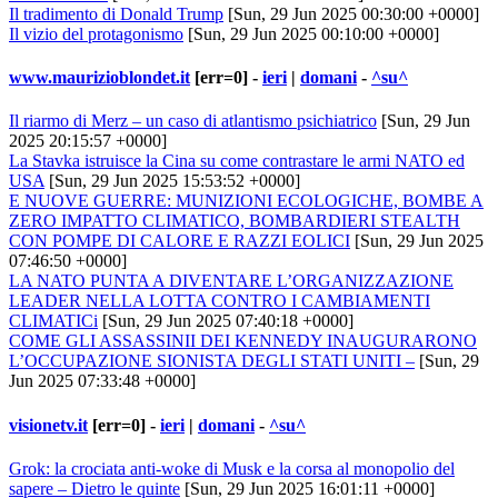
Il tradimento di Donald Trump
[Sun, 29 Jun 2025 00:30:00 +0000]
Il vizio del protagonismo
[Sun, 29 Jun 2025 00:10:00 +0000]
www.maurizioblondet.it
[err=0] -
ieri
|
domani
-
^su^
Il riarmo di Merz – un caso di atlantismo psichiatrico
[Sun, 29 Jun
2025 20:15:57 +0000]
La Stavka istruisce la Cina su come contrastare le armi NATO ed
USA
[Sun, 29 Jun 2025 15:53:52 +0000]
E NUOVE GUERRE: MUNIZIONI ECOLOGICHE, BOMBE A
ZERO IMPATTO CLIMATICO, BOMBARDIERI STEALTH
CON POMPE DI CALORE E RAZZI EOLICI
[Sun, 29 Jun 2025
07:46:50 +0000]
LA NATO PUNTA A DIVENTARE L’ORGANIZZAZIONE
LEADER NELLA LOTTA CONTRO I CAMBIAMENTI
CLIMATICi
[Sun, 29 Jun 2025 07:40:18 +0000]
COME GLI ASSASSINII DEI KENNEDY INAUGURARONO
L’OCCUPAZIONE SIONISTA DEGLI STATI UNITI –
[Sun, 29
Jun 2025 07:33:48 +0000]
visionetv.it
[err=0] -
ieri
|
domani
-
^su^
Grok: la crociata anti-woke di Musk e la corsa al monopolio del
sapere – Dietro le quinte
[Sun, 29 Jun 2025 16:01:11 +0000]