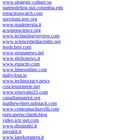
www.strategic-culture.su
statmodeling.stat.columbia.edu
retractionwatch.com
spectrum.ieee.org
www.qualenergia.it
acsopenscience.org
www.technologyreview.com
www.sciencemediacentre.org
feeds.bmj.com
www.gospanews.net
www.globonews.it
www.euractiv.com
www.limesonline.com
dailyclout.io
www.technocracy.news
coscienzeinrete.net
www.renovatio21.com
canadianpatriot.org
matthewehret.substack.com
www.centromachiavelli.com
enricaperucchietti.blog
video.icic-net.com
www.dissipatio.it
presskit.it
www.lapekoranera.it