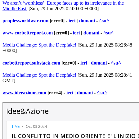
We aren’t ‘worthless’: Europe faces up to its irrelevance in the
Middle East
[Sun, 29 Jun 2025 02:00:00 +0000]
peoplesworldwar.com
[err=0] -
ieri
|
domani
-
^su^
www.corbettreport.com
[err=0] -
ieri
|
domani
-
^su^
Media Challenge: Spot the Deepfake!
[Sun, 29 Jun 2025 08:26:48
+0000]
corbettreport.substack.com
[err=0] -
ieri
|
domani
-
^su^
Media Challenge: Spot the Deepfake!
[Sun, 29 Jun 2025 08:28:41
GMT]
www.ideeazione.com
[err=4] -
ieri
|
domani
-
^su^