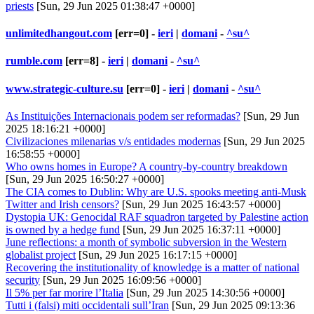
priests
[Sun, 29 Jun 2025 01:38:47 +0000]
unlimitedhangout.com
[err=0] -
ieri
|
domani
-
^su^
rumble.com
[err=8] -
ieri
|
domani
-
^su^
www.strategic-culture.su
[err=0] -
ieri
|
domani
-
^su^
As Instituições Internacionais podem ser reformadas?
[Sun, 29 Jun
2025 18:16:21 +0000]
Civilizaciones milenarias v/s entidades modernas
[Sun, 29 Jun 2025
16:58:55 +0000]
Who owns homes in Europe? A country-by-country breakdown
[Sun, 29 Jun 2025 16:50:27 +0000]
The CIA comes to Dublin: Why are U.S. spooks meeting anti-Musk
Twitter and Irish censors?
[Sun, 29 Jun 2025 16:43:57 +0000]
Dystopia UK: Genocidal RAF squadron targeted by Palestine action
is owned by a hedge fund
[Sun, 29 Jun 2025 16:37:11 +0000]
June reflections: a month of symbolic subversion in the Western
globalist project
[Sun, 29 Jun 2025 16:17:15 +0000]
Recovering the institutionality of knowledge is a matter of national
security
[Sun, 29 Jun 2025 16:09:56 +0000]
Il 5% per far morire l’Italia
[Sun, 29 Jun 2025 14:30:56 +0000]
Tutti i (falsi) miti occidentali sull’Iran
[Sun, 29 Jun 2025 09:13:36