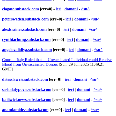
ciagate.substack.com
[err=0] -
ieri
|
domani
-
^su^
petersweden.substack.com
[err=0] -
ieri
|
domani
-
^su^
alexkrainer.substack.com
[err=0] -
ieri
|
domani
-
^su^
cynthiachung.substack.com
[err=0] -
ieri
|
domani
-
^su^
angelovalidiya.substack.com
[err=0] -
ieri
|
domani
-
^su^
Court in Italy Ruled that an Unvaccinated Individual could Receive
Blood from Unvaccinated Donors
[Sun, 29 Jun 2025 11:49:21
GMT]
drtesslawrie.substack.com
[err=0] -
ieri
|
domani
-
^su^
sashalatypova.substack.com
[err=0] -
ieri
|
domani
-
^su^
bailiwicknews.substack.com
[err=0] -
ieri
|
domani
-
^su^
anandamide.substack.com
[err=0] -
ieri
|
domani
-
^su^