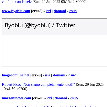
conflitto con Israele
[Sun, 29 Jun 2025 05:15:42 +0000]
www.byoblu.com
[err=8] -
ieri
|
domani
-
^su^
luogocomune.net
[err=0] -
ieri
|
domani
-
^su^
Robert Fico: "Non siamo completamente idioti!"
[Sun, 29 Jun 2025
19:41:50 +0200]
mazzoninews.com
[err=0] -
ieri
|
domani
-
^su^