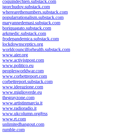
coquindechien.substack.com
igorchudov.substack.com
wherearethenumbers.substack.com
popularrationalism.substack.com
maryannedemasi.substack.com
boriquagato.substack.com
arkmedic.substack.com
frodepandemica.substack.com
lockdownsceptics.org
worldcouncilforhealth.substack.com
www.aier.org
www.activistpost.com
www.politico.eu
peoplesworldwar.com
www.corbettreport.com
corbettreport.substack.com
www.ideeazione.com
www.miglioverde.eu
thegrayzone.com
www.artistinmarcia.it
www.radioradio.it
www.ukcolumn.org#rss
www.rt.com
unlimitedhangout.com
rumble.com