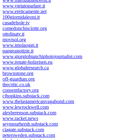
www.martinapastorelli.it
www.vietatoparlare.it
www.ereticamente.net
100giornidaleoni.it
casadelsole.tv
comedonchisciotte.org
ottolinatv.it
movisol.org
www.imolaoggi.it
pangeanotizie.it
www.giorgiobianchiphotojournalist.com
www.renate-holzeisen.eu
www.globalresearch.ca
brownstone.org
off-guardian.org
thecritic.co.uk
consentfactory.org
cjhopkins.substack.com
www.thelastamericanvagabond.com
www.lewrockwell.com
alexberenson.substack.com
www.racket.news
seymourhersh.substack.com
ciagate.substack.com
petersweden.substack.com