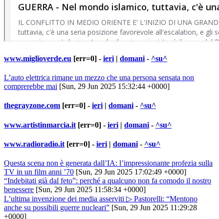
www.miglioverde.eu
[err=0] -
ieri
|
domani
-
^su^
L’auto elettrica rimane un mezzo che una persona sensata non
comprerebbe mai
[Sun, 29 Jun 2025 15:32:44 +0000]
thegrayzone.com
[err=0] -
ieri
|
domani
-
^su^
www.artistinmarcia.it
[err=0] -
ieri
|
domani
-
^su^
www.radioradio.it
[err=0] -
ieri
|
domani
-
^su^
Questa scena non è generata dall’IA: l’impressionante profezia sulla
TV in un film anni ’70
[Sun, 29 Jun 2025 17:02:49 +0000]
“Indebitati già dal feto”: perché a qualcuno non fa comodo il nostro
benessere
[Sun, 29 Jun 2025 11:58:34 +0000]
L’ultima invenzione dei media asserviti ▷ Pastorelli: “Mentono
anche su possibili guerre nucleari”
[Sun, 29 Jun 2025 11:29:28
+0000]