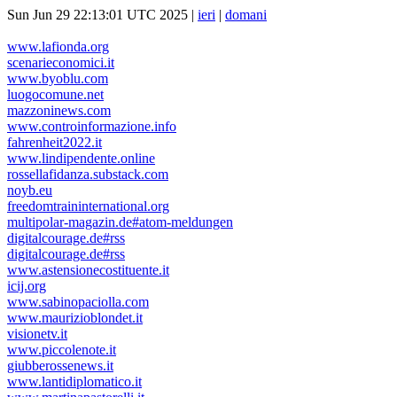
Sun Jun 29 22:13:01 UTC 2025 |
ieri
|
domani
www.lafionda.org
scenarieconomici.it
www.byoblu.com
luogocomune.net
mazzoninews.com
www.controinformazione.info
fahrenheit2022.it
www.lindipendente.online
rossellafidanza.substack.com
noyb.eu
freedomtraininternational.org
multipolar-magazin.de#atom-meldungen
digitalcourage.de#rss
digitalcourage.de#rss
www.astensionecostituente.it
icij.org
www.sabinopaciolla.com
www.maurizioblondet.it
visionetv.it
www.piccolenote.it
giubberossenews.it
www.lantidiplomatico.it