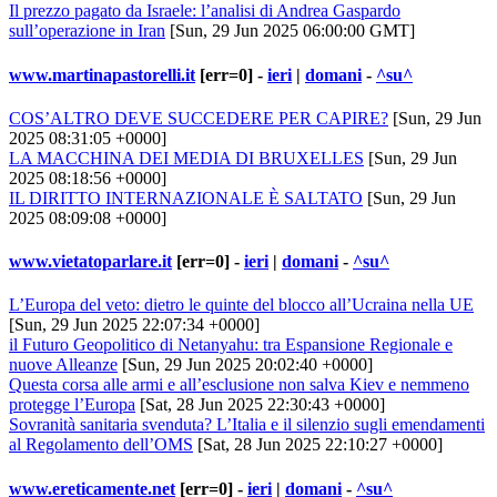
Il prezzo pagato da Israele: l’analisi di Andrea Gaspardo
sull’operazione in Iran
[Sun, 29 Jun 2025 06:00:00 GMT]
www.martinapastorelli.it
[err=0] -
ieri
|
domani
-
^su^
COS’ALTRO DEVE SUCCEDERE PER CAPIRE?
[Sun, 29 Jun
2025 08:31:05 +0000]
LA MACCHINA DEI MEDIA DI BRUXELLES
[Sun, 29 Jun
2025 08:18:56 +0000]
IL DIRITTO INTERNAZIONALE È SALTATO
[Sun, 29 Jun
2025 08:09:08 +0000]
www.vietatoparlare.it
[err=0] -
ieri
|
domani
-
^su^
L’Europa del veto: dietro le quinte del blocco all’Ucraina nella UE
[Sun, 29 Jun 2025 22:07:34 +0000]
il Futuro Geopolitico di Netanyahu: tra Espansione Regionale e
nuove Alleanze
[Sun, 29 Jun 2025 20:02:40 +0000]
Questa corsa alle armi e all’esclusione non salva Kiev e nemmeno
protegge l’Europa
[Sat, 28 Jun 2025 22:30:43 +0000]
Sovranità sanitaria svenduta? L’Italia e il silenzio sugli emendamenti
al Regolamento dell’OMS
[Sat, 28 Jun 2025 22:10:27 +0000]
www.ereticamente.net
[err=0] -
ieri
|
domani
-
^su^