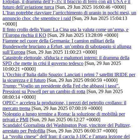
Erdoğan, il dramma dell’F-35: il braccio di ferro con gli USA e il
futuro dell’aviazione turca
[Sun, 29 Jun 2025 16:00:46 +0000]
L’Iran potrebbe riavviare l’arricchimento di uranio in pochi mesi, un
annuncio choc che smentisce i raid
[Sun, 29 Jun 2025 15:04:13
+0000]
Il finto crollo dello Yuan: La Cina usa la valuta come un’arma, e
l’Europa rischia il KO
[Sun, 29 Jun 2025 13:28:09 +0000]
Fiamme nel cuore della Germania: I camion militari della
Bundeswehr bruciano a Erfurt, un’ombra di sabotaggio si allunga
sull’Europa
[Sun, 29 Jun 2025 11:00:23 +0000]
Catastrofe elettorale, sfiducia e malumori interni: il dramma della
SPD che mette in crisi il governo tedesco
[Sun, 29 Jun 2025
10:00:21 +0000]
L’Occhio d’Italia dallo Spazio: Lanciati i primi 7 satelliti IRIDE per
la sicurezza e il futuro
[Sun, 29 Jun 2025 09:00:59 +0000]
Trump: “Voglio un presidente della Fed che abbassi i tassi”.
Pressioni su Powell per un cambio di rotta
[Sun, 29 Jun 2025
08:00:14 +0000]
OPEC+ accelera la produzione, i prezzi del petrolio crollano: il
mercato trema
[Sun, 29 Jun 2025 07:00:19 +0000]
Noleggio a lungo termine a Roma: la soluzione di mobilità per
privati e PMI
[Sun, 29 Jun 2025 06:12:27 +0000]
Scandalo! Giornalista del Washington Post, vincitore del Pulitzer,
arrestato per Pedofilia
[Sun, 29 Jun 2025 06:00:37 +0000]
La “svolta cinese” dell’Iran: il caccia J-10C e l’amara lezione del