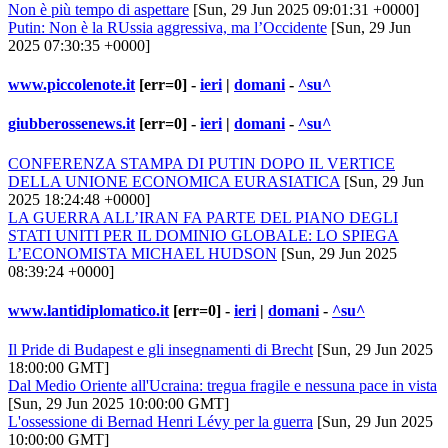
Non è più tempo di aspettare
[Sun, 29 Jun 2025 09:01:31 +0000]
Putin: Non è la RUssia aggressiva, ma l’Occidente
[Sun, 29 Jun
2025 07:30:35 +0000]
www.piccolenote.it
[err=0] -
ieri
|
domani
-
^su^
giubberossenews.it
[err=0] -
ieri
|
domani
-
^su^
CONFERENZA STAMPA DI PUTIN DOPO IL VERTICE
DELLA UNIONE ECONOMICA EURASIATICA
[Sun, 29 Jun
2025 18:24:48 +0000]
LA GUERRA ALL’IRAN FA PARTE DEL PIANO DEGLI
STATI UNITI PER IL DOMINIO GLOBALE: LO SPIEGA
L’ECONOMISTA MICHAEL HUDSON
[Sun, 29 Jun 2025
08:39:24 +0000]
www.lantidiplomatico.it
[err=0] -
ieri
|
domani
-
^su^
Il Pride di Budapest e gli insegnamenti di Brecht
[Sun, 29 Jun 2025
18:00:00 GMT]
Dal Medio Oriente all'Ucraina: tregua fragile e nessuna pace in vista
[Sun, 29 Jun 2025 10:00:00 GMT]
L'ossessione di Bernad Henri Lévy per la guerra
[Sun, 29 Jun 2025
10:00:00 GMT]