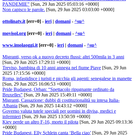
PANDEMIE”
[Sun, 29 Jun 2025 05:03:16 +0000]
Non capisco le parole.
[Sun, 29 Jun 2025 03:03:00 +0000]
ottolinatv.it
[err=0] -
ieri
|
domani
-
^su^
movisol.org
[err=0] -
ieri
|
domani
-
^su^
www.imolaoggi.it
[err=0] -
ieri
|
domani
-
^su^
Migranti, verso ok a nuovo decreto flussi: altri 500mila in 3 anni
[Sun, 29 Jun 2025 17:29:11 +0000]
Treviso, bambina di 10 anni annega nel fiume Piave
[Sun, 29 Jun
2025 17:15:56 +0000]
Roma, infastidisce i turisti e picchia gli agenti: senegalese in manette
[Sun, 29 Jun 2025 16:06:53 +0000]
Pride Budapest, Orban: “Spettacolo ripugnante ordinato da
Bruxelles”
[Sun, 29 Jun 2025 15:49:11 +0000]
Migranti, Cassazione: dubbi di costituzionalità su intesa Italia-
Albania
[Sun, 29 Jun 2025 14:43:12 +0000]
Governo valuta tutele speciali per uomini in divisa, medici e
infermieri
[Sun, 29 Jun 2025 13:50:59 +0000]
Kiev perde un altro F-16, morto il pilota
[Sun, 29 Jun 2025 09:13:36
+0000]
Pride Budapest, Elly Schlein canta ‘Bella ciao’
[Sun, 29 Jun 2025