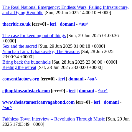
The Real National Emergency: Endless Wars, Failing Infrastructure,
and a Dying Republic
[Sun, 29 Jun 2025 14:00:10 +0000]
thecritic.co.uk
[err=0] -
ieri
|
domani
-
^su^
The case for keeping out of things
[Sun, 29 Jun 2025 01:00:36
+0000]
Sex and the sacred
[Sun, 29 Jun 2025 01:00:18 +0000]
Yunchan Lim: Tchaikovsky, The Seasons
[Sat, 28 Jun 2025
23:00:34 +0000]
Bring back the buttonhole
[Sat, 28 Jun 2025 23:00:00 +0000]
Beating the retreat
[Sat, 28 Jun 2025 23:00:00 +0000]
consentfactory.org
[err=0] -
ieri
|
domani
-
^su^
cjhopkins.substack.com
[err=0] -
ieri
|
domani
-
^su^
www.thelastamericanvagabond.com
[err=0] -
ieri
|
domani
-
^su^
Faithless Town Interview – Revolution Through Music
[Sun, 29 Jun
2025 17:03:49 +0000]