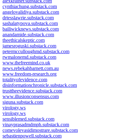
alexkrainer.substack.com
cynthiachung.substack.com
angelovalidiya.substack.com
drtesslawrie.substack.com
sashalatypova.substack.com
bailiwicknews.substack.com
anandamide.substack.com
theethicalskeptic.com
jamesroguski.substack.com
petermcculloughmd.substack.com
rwmalonemd.substack.com
www.thefreemind.co.uk
news.rebekahbarnett.com.au
www.freedom-research.org
totalityofevidence.com
disinformationchronicle.substack.com
trusttheevidence.substack.com
www.illusionconsensus.com
siguna.substack.com
virology.ws
virology.ws
sensiblemed.substack.com
vinayprasadmdmph.substack.com
comevolevasidimostrare.substack.com
sebastienpowell.substack.com