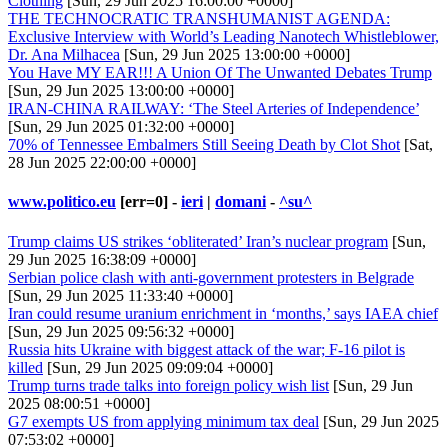
Clothing
[Sun, 29 Jun 2025 16:00:00 +0000]
THE TECHNOCRATIC TRANSHUMANIST AGENDA:
Exclusive Interview with World’s Leading Nanotech Whistleblower,
Dr. Ana Milhacea
[Sun, 29 Jun 2025 13:00:00 +0000]
You Have MY EAR!!! A Union Of The Unwanted Debates Trump
[Sun, 29 Jun 2025 13:00:00 +0000]
IRAN-CHINA RAILWAY: ‘The Steel Arteries of Independence’
[Sun, 29 Jun 2025 01:32:00 +0000]
70% of Tennessee Embalmers Still Seeing Death by Clot Shot
[Sat,
28 Jun 2025 22:00:00 +0000]
www.politico.eu
[err=0] -
ieri
|
domani
-
^su^
Trump claims US strikes ‘obliterated’ Iran’s nuclear program
[Sun,
29 Jun 2025 16:38:09 +0000]
Serbian police clash with anti-government protesters in Belgrade
[Sun, 29 Jun 2025 11:33:40 +0000]
Iran could resume uranium enrichment in ‘months,’ says IAEA chief
[Sun, 29 Jun 2025 09:56:32 +0000]
Russia hits Ukraine with biggest attack of the war; F-16 pilot is
killed
[Sun, 29 Jun 2025 09:09:04 +0000]
Trump turns trade talks into foreign policy wish list
[Sun, 29 Jun
2025 08:00:51 +0000]
G7 exempts US from applying minimum tax deal
[Sun, 29 Jun 2025
07:53:02 +0000]