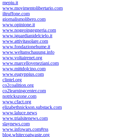
mepiu.it
www.movimentolibertario.com
iltruffone.com
giornalismolibero.com
www.opinione.it
www.nogeoingegneria.com
www.iguardianidelcielo.it
www.attivitasolare.com
www.fondazionehume.it
www.weltanschauung.info
www.voltairenet.org
www.marcelloveneziani.com
www.mittdolcino.com
www.eugyppius.com
clintel.org
co2coalition.org
co2learningcenter.com
notrickszone.com
www.cfact.org
elizabethnickson.substack.com
www.laluce.news
www.trialsitenews.com
slaynews.com
www.infowars.com#rss
blog.whitecoatwaste.org