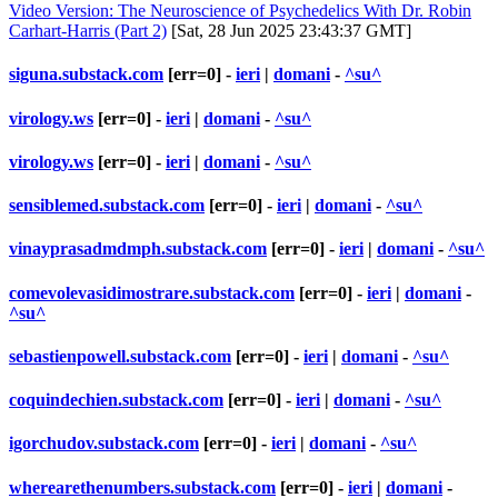
Video Version: The Neuroscience of Psychedelics With Dr. Robin
Carhart-Harris (Part 2)
[Sat, 28 Jun 2025 23:43:37 GMT]
siguna.substack.com
[err=0] -
ieri
|
domani
-
^su^
virology.ws
[err=0] -
ieri
|
domani
-
^su^
virology.ws
[err=0] -
ieri
|
domani
-
^su^
sensiblemed.substack.com
[err=0] -
ieri
|
domani
-
^su^
vinayprasadmdmph.substack.com
[err=0] -
ieri
|
domani
-
^su^
comevolevasidimostrare.substack.com
[err=0] -
ieri
|
domani
-
^su^
sebastienpowell.substack.com
[err=0] -
ieri
|
domani
-
^su^
coquindechien.substack.com
[err=0] -
ieri
|
domani
-
^su^
igorchudov.substack.com
[err=0] -
ieri
|
domani
-
^su^
wherearethenumbers.substack.com
[err=0] -
ieri
|
domani
-