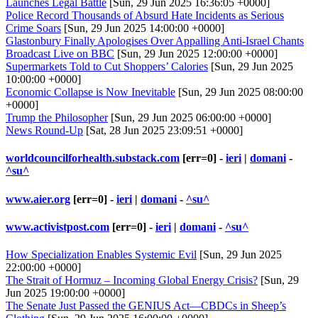
Launches Legal Battle
[Sun, 29 Jun 2025 16:36:05 +0000]
Police Record Thousands of Absurd Hate Incidents as Serious
Crime Soars
[Sun, 29 Jun 2025 14:00:00 +0000]
Glastonbury Finally Apologises Over Appalling Anti-Israel Chants
Broadcast Live on BBC
[Sun, 29 Jun 2025 12:00:00 +0000]
Supermarkets Told to Cut Shoppers’ Calories
[Sun, 29 Jun 2025
10:00:00 +0000]
Economic Collapse is Now Inevitable
[Sun, 29 Jun 2025 08:00:00
+0000]
Trump the Philosopher
[Sun, 29 Jun 2025 06:00:00 +0000]
News Round-Up
[Sat, 28 Jun 2025 23:09:51 +0000]
worldcouncilforhealth.substack.com
[err=0] -
ieri
|
domani
-
^su^
www.aier.org
[err=0] -
ieri
|
domani
-
^su^
www.activistpost.com
[err=0] -
ieri
|
domani
-
^su^
How Specialization Enables Systemic Evil
[Sun, 29 Jun 2025
22:00:00 +0000]
The Strait of Hormuz – Incoming Global Energy Crisis?
[Sun, 29
Jun 2025 19:00:00 +0000]
The Senate Just Passed the GENIUS Act—CBDCs in Sheep’s