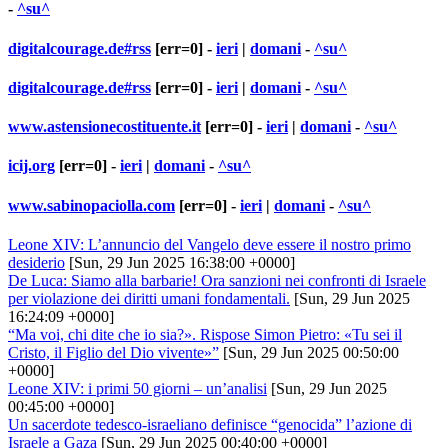
-
^su^
digitalcourage.de#rss
[err=0] -
ieri
|
domani
-
^su^
digitalcourage.de#rss
[err=0] -
ieri
|
domani
-
^su^
www.astensionecostituente.it
[err=0] -
ieri
|
domani
-
^su^
icij.org
[err=0] -
ieri
|
domani
-
^su^
www.sabinopaciolla.com
[err=0] -
ieri
|
domani
-
^su^
Leone XIV: L’annuncio del Vangelo deve essere il nostro primo
desiderio
[Sun, 29 Jun 2025 16:38:00 +0000]
De Luca: Siamo alla barbarie! Ora sanzioni nei confronti di Israele
per violazione dei diritti umani fondamentali.
[Sun, 29 Jun 2025
16:24:09 +0000]
“Ma voi, chi dite che io sia?». Rispose Simon Pietro: «Tu sei il
Cristo, il Figlio del Dio vivente»”
[Sun, 29 Jun 2025 00:50:00
+0000]
Leone XIV: i primi 50 giorni – un’analisi
[Sun, 29 Jun 2025
00:45:00 +0000]
Un sacerdote tedesco-israeliano definisce “genocida” l’azione di
Israele a Gaza
[Sun, 29 Jun 2025 00:40:00 +0000]