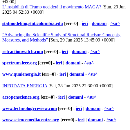
+0000]
L’instabilità di Trump ucciderà il movimento MAGA?
[Sun, 29 Jun
2025 04:52:33 +0000]
statmodeling.stat.columbia.edu
[err=0] -
ieri
|
domani
-
^su^
“Advancing the Scientific Study of Structural Racism: Concepts,
Measures, and Methods”
[Sun, 29 Jun 2025 13:45:09 +0000]
retractionwatch.com
[err=0] -
ieri
|
domani
-
^su^
spectrum.ieee.org
[err=0] -
ieri
|
domani
-
^su^
www.qualenergia.it
[err=0] -
ieri
|
domani
-
^su^
INFODATA ENERGIA
[Sat, 28 Jun 2025 22:30:00 +0000]
acsopenscience.org
[err=0] -
ieri
|
domani
-
^su^
www.technologyreview.com
[err=0] -
ieri
|
domani
-
^su^
www.sciencemediacentre.org
[err=0] -
ieri
|
domani
-
^su^