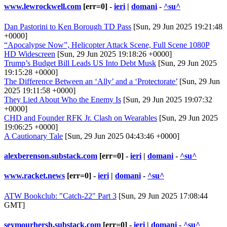
www.lewrockwell.com
[err=0] -
ieri
|
domani
-
^su^
Dan Pastorini to Ken Borough TD Pass
[Sun, 29 Jun 2025 19:21:48
+0000]
“Apocalypse Now”, Helicopter Attack Scene, Full Scene 1080P
HD Widescreen
[Sun, 29 Jun 2025 19:18:26 +0000]
Trump’s Budget Bill Leads US Into Debt Musk
[Sun, 29 Jun 2025
19:15:28 +0000]
The Difference Between an ‘Ally’ and a ‘Protectorate’
[Sun, 29 Jun
2025 19:11:58 +0000]
They Lied About Who the Enemy Is
[Sun, 29 Jun 2025 19:07:32
+0000]
CHD and Founder RFK Jr. Clash on Wearables
[Sun, 29 Jun 2025
19:06:25 +0000]
A Cautionary Tale
[Sun, 29 Jun 2025 04:43:46 +0000]
alexberenson.substack.com
[err=0] -
ieri
|
domani
-
^su^
www.racket.news
[err=0] -
ieri
|
domani
-
^su^
ATW Bookclub: "Catch-22" Part 3
[Sun, 29 Jun 2025 17:08:44
GMT]
seymourhersh.substack.com
[err=0] -
ieri
|
domani
-
^su^