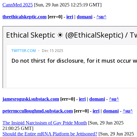
CannMed 2025
[Sun, 29 Jun 2025 12:25:19 GMT]
theethicalskeptic.com
[err=0] -
ieri
|
domani
-
^su^
jamesroguski.substack.com
[err=0] -
ieri
|
domani
-
^su^
petermcculloughmd.substack.com
[err=0] -
ieri
|
domani
-
^su^
The Insipid Narcissism of Gay Pride Month
[Sun, 29 Jun 2025
21:00:25 GMT]
Should the Entire mRNA Platform be Jettisoned?
[Sun, 29 Jun 2025