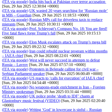
(ITA via google)
India hits back at Pakistan over terror accusation
[Sun, 29 Jun 2025 12:30:04 +0000]
(ITA via google)
UK wasted 20 years searching for ‘Russian mole’
in MI6 – Guardian
[Sun, 29 Jun 2025 11:18:53 +0000]
(ITA via google)
Russian MPs call for driverless taxis to replace
migrants
[Sun, 29 Jun 2025 10:30:11 +0000]
(ITA via google)
Prof. Schlevogt’s Compass No. 18: You are fired!
Five fatal flaws forge Trump’s fall
[Sun, 29 Jun 2025 10:15:13
+0000]
(ITA via google)
Elon Musk escalates attack on Trump’s mega bill
[Sun, 29 Jun 2025 09:22:32 +0000]
(ITA via google)
Iran could rebuild nuclear program within months
– IAEA chief
[Sun, 29 Jun 2025 08:22:01 +0000]
(ITA via google)
West will never succeed in attempts to defeat
Russia – Lavrov
[Sun, 29 Jun 2025 07:57:10 +0000]
(ITA via google)
Protesters in Belgrade calling for civil war –
Serbian Parliament speaker
[Sun, 29 Jun 2025 06:00:49 +0000]
(ITA via google)
US reacts to ‘calls for execution’ of IAEA chief
[Sun, 29 Jun 2025 04:54:48 +0000]
(ITA via google)
No weapons-grade enrichment in Iran – Foreign
Ministry spokesman
[Sun, 29 Jun 2025 03:31:44 +0000]
(ITA via google)
UK police probe ‘death to IDF’ chants at
Glastonbury music festival (VIDEO)
[Sun, 29 Jun 2025 02:20:40
+0000]
(ITA via google)
Writing ‘God’ in lowercase is sinful – Russian