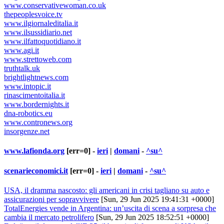
www.conservativewoman.co.uk
thepeoplesvoice.tv
www.ilgiornaleditalia.it
www.ilsussidiario.net
www.ilfattoquotidiano.it
www.agi.it
www.strettoweb.com
truthtalk.uk
brightlightnews.com
www.intopic.it
rinascimentoitalia.it
www.bordernights.it
dna-robotics.eu
www.contronews.org
insorgenze.net
www.lafionda.org
[err=0] -
ieri
|
domani
-
^su^
scenarieconomici.it
[err=0] -
ieri
|
domani
-
^su^
USA, il dramma nascosto: gli americani in crisi tagliano su auto e
assicurazioni per sopravvivere
[Sun, 29 Jun 2025 19:41:31 +0000]
TotalEnergies vende in Argentina: un’uscita di scena a sorpresa che
cambia il mercato petrolifero
[Sun, 29 Jun 2025 18:52:51 +0000]