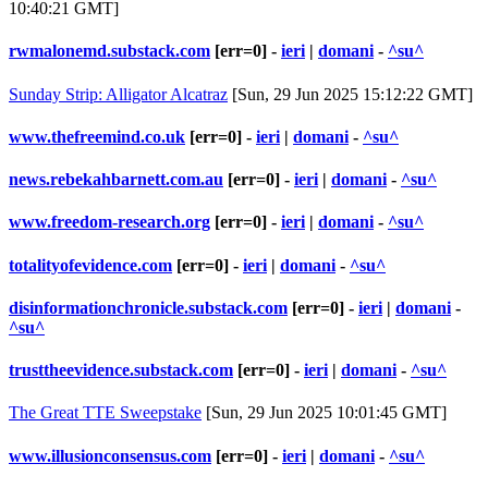
10:40:21 GMT]
rwmalonemd.substack.com
[err=0] -
ieri
|
domani
-
^su^
Sunday Strip: Alligator Alcatraz
[Sun, 29 Jun 2025 15:12:22 GMT]
www.thefreemind.co.uk
[err=0] -
ieri
|
domani
-
^su^
news.rebekahbarnett.com.au
[err=0] -
ieri
|
domani
-
^su^
www.freedom-research.org
[err=0] -
ieri
|
domani
-
^su^
totalityofevidence.com
[err=0] -
ieri
|
domani
-
^su^
disinformationchronicle.substack.com
[err=0] -
ieri
|
domani
-
^su^
trusttheevidence.substack.com
[err=0] -
ieri
|
domani
-
^su^
The Great TTE Sweepstake
[Sun, 29 Jun 2025 10:01:45 GMT]
www.illusionconsensus.com
[err=0] -
ieri
|
domani
-
^su^