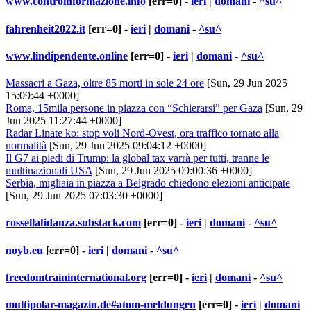
www.controinformazione.info
[err=0] -
ieri
|
domani
-
^su^
fahrenheit2022.it
[err=0] -
ieri
|
domani
-
^su^
www.lindipendente.online
[err=0] -
ieri
|
domani
-
^su^
Massacri a Gaza, oltre 85 morti in sole 24 ore
[Sun, 29 Jun 2025
15:09:44 +0000]
Roma, 15mila persone in piazza con “Schierarsi” per Gaza
[Sun, 29
Jun 2025 11:27:44 +0000]
Radar Linate ko: stop voli Nord‑Ovest, ora traffico tornato alla
normalità
[Sun, 29 Jun 2025 09:04:12 +0000]
Il G7 ai piedi di Trump: la global tax varrà per tutti, tranne le
multinazionali USA
[Sun, 29 Jun 2025 09:00:36 +0000]
Serbia, migliaia in piazza a Belgrado chiedono elezioni anticipate
[Sun, 29 Jun 2025 07:03:30 +0000]
rossellafidanza.substack.com
[err=0] -
ieri
|
domani
-
^su^
noyb.eu
[err=0] -
ieri
|
domani
-
^su^
freedomtraininternational.org
[err=0] -
ieri
|
domani
-
^su^
multipolar-magazin.de#atom-meldungen
[err=0] -
ieri
|
domani