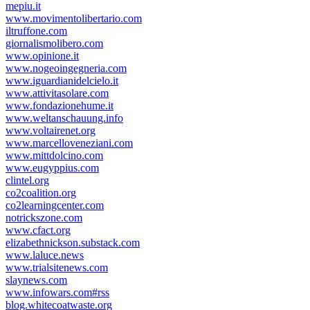
mepiu.it
www.movimentolibertario.com
iltruffone.com
giornalismolibero.com
www.opinione.it
www.nogeoingegneria.com
www.iguardianidelcielo.it
www.attivitasolare.com
www.fondazionehume.it
www.weltanschauung.info
www.voltairenet.org
www.marcelloveneziani.com
www.mittdolcino.com
www.eugyppius.com
clintel.org
co2coalition.org
co2learningcenter.com
notrickszone.com
www.cfact.org
elizabethnickson.substack.com
www.laluce.news
www.trialsitenews.com
slaynews.com
www.infowars.com#rss
blog.whitecoatwaste.org