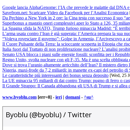
Google lancia AlphaGenome: l’IA che prevede le malattie dal DNA e ri
Savefrom.net: Scaricare Video da Facebook per l’Analisi Economica
Da Pechino a New York in 2 ore: la Cina testa con successo il suo “ae
Superbonus a maggio oneri complessivi aper lo Stato a 126, 35 miliard
La Spagna sfida la NATO, Trump furioso minaccia Madrid: “È terribi
L’arma usata contro l’Iran è già superata: l’America prepara la sua n
“Voleva rovesciare il governo”: Golpe in Armenia, l’Arcivescovo a capo
Il Cuore Pulsante della Terra: la scioccante scoperta in Etiopia che ris
Italia fuori dal Trattato di non proliferazione nucleare? L’analisi proib
Senato USA blocca i piani sulle energie fossili: sconfitta per i Repubb
Regno Unito, svolta nucleare con gli F-35. Ma è una scelta obbligata 
Dove si trova l’uranio altamente arricchito dell’Iran? Il mistero dietro l
Nigeria, maxi-frode da 7,2 miliardi: in manette ex-capi del petrolio di 
Le caratteristiche più interessanti dei bonus senza deposito
[Wed, 25 J
La UE minaccia 95 miliardi di dai contro Trump: pugno di ferro o cast
Il Grande Strappo: Il Canada abbandona gli USA di Trump e si allea 
www.byoblu.com
[err=8] -
ieri
|
domani
-
^su^