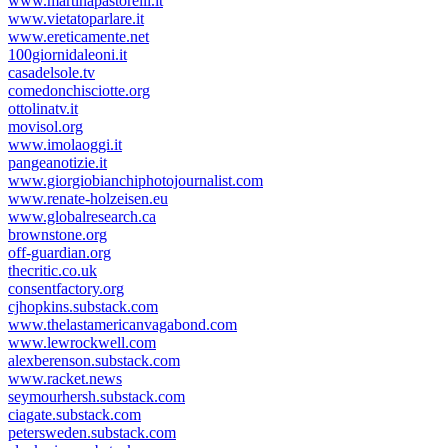
www.martinapastorelli.it
www.vietatoparlare.it
www.ereticamente.net
100giornidaleoni.it
casadelsole.tv
comedonchisciotte.org
ottolinatv.it
movisol.org
www.imolaoggi.it
pangeanotizie.it
www.giorgiobianchiphotojournalist.com
www.renate-holzeisen.eu
www.globalresearch.ca
brownstone.org
off-guardian.org
thecritic.co.uk
consentfactory.org
cjhopkins.substack.com
www.thelastamericanvagabond.com
www.lewrockwell.com
alexberenson.substack.com
www.racket.news
seymourhersh.substack.com
ciagate.substack.com
petersweden.substack.com