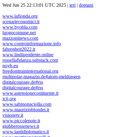
Wed Jun 25 22:13:01 UTC 2025 |
ieri
|
domani
www.lafionda.org
scenarieconomici.it
www.byoblu.com
luogocomune.net
mazzoninews.com
www.controinformazione.info
fahrenheit2022.it
www.lindipendente.online
rossellafidanza.substack.com
noyb.eu
freedomtraininternational.org
multipolar-magazin.de#atom-meldungen
digitalcourage.de#rss
digitalcourage.de#rss
www.astensionecostituente.it
icij.org
www.sabinopaciolla.com
www.maurizioblondet.it
visionetv.it
www.piccolenote.it
giubberossenews.it
www.lantidiplomatico.it