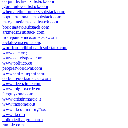
coquindechien.substack.com
igorchudov.substack.com
wherearethenumbers.substack.com
popularrationalism.substack.com
maryannedemasi.substack.com
boriquagato.substack.com
arkmedic.substack.com
frodepandemica.substack.com
lockdownsceptics.org
worldcouncilforhealth.substack.com
www.aier.org
www.activistpost.com
www.politico.eu
peoplesworldwar.com
www.corbettreport.com
corbettreport.substack.com
www.ideeazione.com
www.miglioverde.eu
thegrayzone.com
www.artistinmarcia.it
www.radioradio.it
www.ukcolumn.org#rss
www.rt.com
unlimitedhangout.com
rumble.com