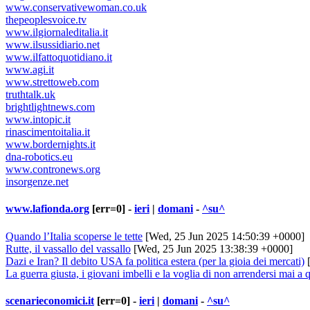
www.conservativewoman.co.uk
thepeoplesvoice.tv
www.ilgiornaleditalia.it
www.ilsussidiario.net
www.ilfattoquotidiano.it
www.agi.it
www.strettoweb.com
truthtalk.uk
brightlightnews.com
www.intopic.it
rinascimentoitalia.it
www.bordernights.it
dna-robotics.eu
www.contronews.org
insorgenze.net
www.lafionda.org
[err=0] -
ieri
|
domani
-
^su^
Quando l’Italia scoperse le tette
[Wed, 25 Jun 2025 14:50:39 +0000]
Rutte, il vassallo del vassallo
[Wed, 25 Jun 2025 13:38:39 +0000]
Dazi e Iran? Il debito USA fa politica estera (per la gioia dei mercati)
[
La guerra giusta, i giovani imbelli e la voglia di non arrendersi mai a 
scenarieconomici.it
[err=0] -
ieri
|
domani
-
^su^