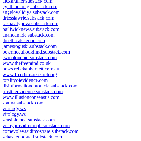
alexkrainer.substack.com
cynthiachung.substack.com
angelovalidiya.substack.com
drtesslawrie.substack.com
sashalatypova.substack.com
bailiwicknews.substack.com
anandamide.substack.com
theethicalskeptic.com
jamesroguski.substack.com
petermcculloughmd.substack.com
rwmalonemd.substack.com
www.thefreemind.co.uk
news.rebekahbarnett.com.au
www.freedom-research.org
totalityofevidence.com
disinformationchronicle.substack.com
trusttheevidence.substack.com
www.illusionconsensus.com
siguna.substack.com
virology.ws
virology.ws
sensiblemed.substack.com
vinayprasadmdmph.substack.com
comevolevasidimostrare.substack.com
sebastienpowell.substack.com