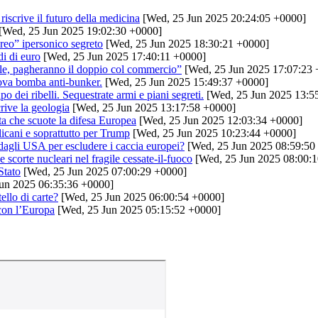
scrive il futuro della medicina
[Wed, 25 Jun 2025 20:24:05 +0000]
[Wed, 25 Jun 2025 19:02:30 +0000]
reo” ipersonico segreto
[Wed, 25 Jun 2025 18:30:21 +0000]
i di euro
[Wed, 25 Jun 2025 17:40:11 +0000]
le, pagheranno il doppio col commercio”
[Wed, 25 Jun 2025 17:07:23 
uova bomba anti-bunker.
[Wed, 25 Jun 2025 15:49:37 +0000]
 dei ribelli. Sequestrate armi e piani segreti.
[Wed, 25 Jun 2025 13:5
crive la geologia
[Wed, 25 Jun 2025 13:17:58 +0000]
ita che scuote la difesa Europea
[Wed, 25 Jun 2025 12:03:34 +0000]
licani e soprattutto per Trump
[Wed, 25 Jun 2025 10:23:44 +0000]
dagli USA per escludere i caccia europei?
[Wed, 25 Jun 2025 08:59:50
e scorte nucleari nel fragile cessate-il-fuoco
[Wed, 25 Jun 2025 08:00:
Stato
[Wed, 25 Jun 2025 07:00:29 +0000]
un 2025 06:35:36 +0000]
ello di carte?
[Wed, 25 Jun 2025 06:00:54 +0000]
con l’Europa
[Wed, 25 Jun 2025 05:15:52 +0000]