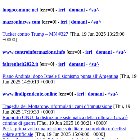
luogocomune.net
[err=0] -
ieri
|
domani
-
^su^
mazzoninews.com
[err=0] -
ieri
|
domani
-
^su^
Tucker contro Trump – MN #327
[Thu, 19 Jun 2025 13:25:00
+0000]
www.controinformazione.info
[err=0] -
ieri
|
domani
-
^su^
fahrenheit2022.it
[err=0] -
ieri
|
domani
-
^su^
Piano Andinia: dopo Israele il sionismo punta all’Argentina
[Thu, 19
Jun 2025 14:50:19 +0000]
www.lindipendente.online
[err=0] -
ieri
|
domani
-
^su^
Tragedia del Mottarone, riformulati i capi d’imputazione
[Thu, 19
Jun 2025 17:19:39 +0000]
Rapporto ONU: la distruzione sistematica della cultura a Gaza è
crimine di guerra
[Thu, 19 Jun 2025 16:30:21 +0000]
Per la prima volta una missione satellitare ha prodotto un’eclissi
solare artificiale
[Thu, 19 Jun 2025 15:09:00 +0000]