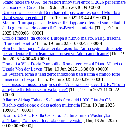
Scatto nucleare USA: tre reattori innovativi entro il 2026 per fermare
la corsa della Cina
[Thu, 19 Jun 2025 20:30:09 +0000]
Un tesoro nascosto di 16 miliardi di password espone il Mondo a
rischi senza precedenti
[Thu, 19 Jun 2025 19:44:47 +0000]
Mentre l’Europa pensa alle tasse, il Giappone difende i suoi cittadini
dalla guerra: scudo contro il Caro-Benzina anticrisi
[Thu, 19 Jun
2025 17:00:06 +0000]
Crollo Francia: da cuore d’Europa a nuovo malato. Parigi trascina
l’Euro nel baratro?
[Thu, 19 Jun 2025 16:00:43 +0000]
Bombe “Intelligenti” da aerei da trasporto: l’arma segreta di Israele
per annientare il nucleare iraniano senza l’aiuto americano?
[Thu, 19
Jun 2025 14:00:46 +0000]
Domani a Villa Doria Pamphili a Roma, vertice sul Piano Mattei con
Ursula Von der Leyen
[Thu, 19 Jun 2025 13:38:08 +0000]
La Svizzera torna a tassi zero: inflazione bassissima e franco forte
minacciano l’expor
[Thu, 19 Jun 2025 12:00:39 +0000]
Gas russo, la mossa a sorpresa dell’Austria che spacca l’UE: “Pronti
a togliere il divieto se arriva la pace”
[Thu, 19 Jun 2025 11:00:22
+0000]
Allarme Airbag Takata: Stellantis ferma 441.000 Citroën C3.
Rischio esplosione e class action milionaria
[Thu, 19 Jun 2025
10:00:17 +0000]
Scontro USA-UE sulla Censura: L’ultimatum di Washington
all’Irlanda, “o libertà di parola o niente visti”
[Thu, 19 Jun 2025
09:00:00 +0000]