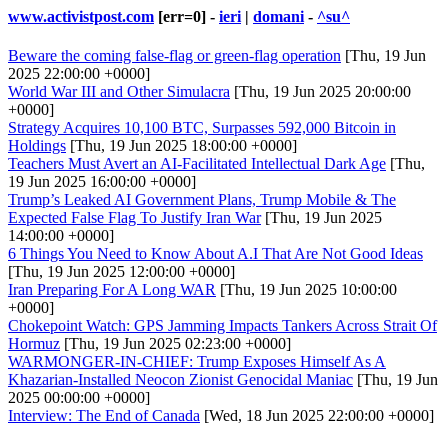
www.activistpost.com
[err=0] -
ieri
|
domani
-
^su^
Beware the coming false-flag or green-flag operation
[Thu, 19 Jun
2025 22:00:00 +0000]
World War III and Other Simulacra
[Thu, 19 Jun 2025 20:00:00
+0000]
Strategy Acquires 10,100 BTC, Surpasses 592,000 Bitcoin in
Holdings
[Thu, 19 Jun 2025 18:00:00 +0000]
Teachers Must Avert an AI-Facilitated Intellectual Dark Age
[Thu,
19 Jun 2025 16:00:00 +0000]
Trump’s Leaked AI Government Plans, Trump Mobile & The
Expected False Flag To Justify Iran War
[Thu, 19 Jun 2025
14:00:00 +0000]
6 Things You Need to Know About A.I That Are Not Good Ideas
[Thu, 19 Jun 2025 12:00:00 +0000]
Iran Preparing For A Long WAR
[Thu, 19 Jun 2025 10:00:00
+0000]
Chokepoint Watch: GPS Jamming Impacts Tankers Across Strait Of
Hormuz
[Thu, 19 Jun 2025 02:23:00 +0000]
WARMONGER-IN-CHIEF: Trump Exposes Himself As A
Khazarian-Installed Neocon Zionist Genocidal Maniac
[Thu, 19 Jun
2025 00:00:00 +0000]
Interview: The End of Canada
[Wed, 18 Jun 2025 22:00:00 +0000]