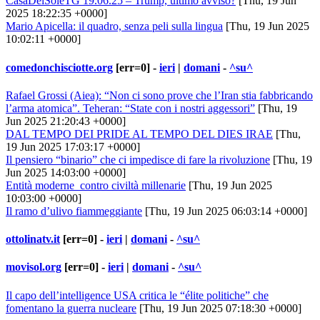
CasaDelSoleTG 19.06.25 – Trump, ultimo avviso?
[Thu, 19 Jun
2025 18:22:35 +0000]
Mario Apicella: il quadro, senza peli sulla lingua
[Thu, 19 Jun 2025
10:02:11 +0000]
comedonchisciotte.org
[err=0] -
ieri
|
domani
-
^su^
Rafael Grossi (Aiea): “Non ci sono prove che l’Iran stia fabbricando
l’arma atomica”. Teheran: “State con i nostri aggessori”
[Thu, 19
Jun 2025 21:20:43 +0000]
DAL TEMPO DEI PRIDE AL TEMPO DEL DIES IRAE
[Thu,
19 Jun 2025 17:03:17 +0000]
Il pensiero “binario” che ci impedisce di fare la rivoluzione
[Thu, 19
Jun 2025 14:03:00 +0000]
Entità moderne contro civiltà millenarie
[Thu, 19 Jun 2025
10:03:00 +0000]
Il ramo d’ulivo fiammeggiante
[Thu, 19 Jun 2025 06:03:14 +0000]
ottolinatv.it
[err=0] -
ieri
|
domani
-
^su^
movisol.org
[err=0] -
ieri
|
domani
-
^su^
Il capo dell’intelligence USA critica le “élite politiche” che
fomentano la guerra nucleare
[Thu, 19 Jun 2025 07:18:30 +0000]