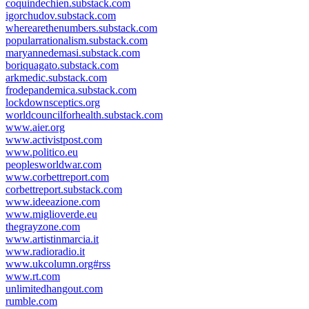
coquindechien.substack.com
igorchudov.substack.com
wherearethenumbers.substack.com
popularrationalism.substack.com
maryannedemasi.substack.com
boriquagato.substack.com
arkmedic.substack.com
frodepandemica.substack.com
lockdownsceptics.org
worldcouncilforhealth.substack.com
www.aier.org
www.activistpost.com
www.politico.eu
peoplesworldwar.com
www.corbettreport.com
corbettreport.substack.com
www.ideeazione.com
www.miglioverde.eu
thegrayzone.com
www.artistinmarcia.it
www.radioradio.it
www.ukcolumn.org#rss
www.rt.com
unlimitedhangout.com
rumble.com