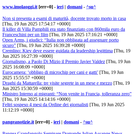
www.imolaoggi.it
[err=0] -
ieri
|
domani
-
^su^
Non si presenta a esami di maturità, docente trovato morto in casa
[Thu, 19 Jun 2025 17:54:17 +0000]
Il killer di Villa Pamphili era stato finanziato con 860mila euro da
Franceschini per un film
[Thu, 19 Jun 2025 17:16:21 +0000]
Open Arms, i giudici: “Italia non obbligata ad assegnare porto
sicuro”
[Thu, 19 Jun 2025 16:39:28 +0000]
Cremlino: Kiev deve essere guidata da leadership legittima
[Thu, 19
Jun 2025 16:27:39 +0000]
Giornalismo, a Paolo Di Mizio il Premio Javier Valdez
[Thu, 19 Jun
2025 16:08:09 +0000]
Eurocamera: ‘obbligo di microchip per cani e gatti’
[Thu, 19 Jun
2025 15:55:57 +0000]
Draghi da Mattarella: tre visite segrete in un mese e mezzo
[Thu, 19
Jun 2025 15:30:59 +0000]
Ministro Interno ai migranti: “Non venite in Francia, tolleranza zero”
[Thu, 19 Jun 2025 14:14:16 +0000]
Feltri sospeso 4 mesi da Ordine dei giornalisti
[Thu, 19 Jun 2025
11:12:19 +0000]
pangeanotizie.it
[err=0] -
ieri
|
domani
-
^su^
Pangea Grandangolo
Seminare Domande
Julian Assange
News