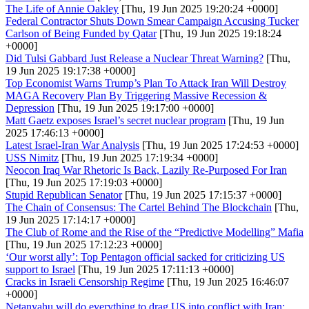
The Life of Annie Oakley
[Thu, 19 Jun 2025 19:20:24 +0000]
Federal Contractor Shuts Down Smear Campaign Accusing Tucker
Carlson of Being Funded by Qatar
[Thu, 19 Jun 2025 19:18:24
+0000]
Did Tulsi Gabbard Just Release a Nuclear Threat Warning?
[Thu,
19 Jun 2025 19:17:38 +0000]
Top Economist Warns Trump’s Plan To Attack Iran Will Destroy
MAGA Recovery Plan By Triggering Massive Recession &
Depression
[Thu, 19 Jun 2025 19:17:00 +0000]
Matt Gaetz exposes Israel’s secret nuclear program
[Thu, 19 Jun
2025 17:46:13 +0000]
Latest Israel-Iran War Analysis
[Thu, 19 Jun 2025 17:24:53 +0000]
USS Nimitz
[Thu, 19 Jun 2025 17:19:34 +0000]
Neocon Iraq War Rhetoric Is Back, Lazily Re-Purposed For Iran
[Thu, 19 Jun 2025 17:19:03 +0000]
Stupid Republican Senator
[Thu, 19 Jun 2025 17:15:37 +0000]
The Chain of Consensus: The Cartel Behind The Blockchain
[Thu,
19 Jun 2025 17:14:17 +0000]
The Club of Rome and the Rise of the “Predictive Modelling” Mafia
[Thu, 19 Jun 2025 17:12:23 +0000]
‘Our worst ally’: Top Pentagon official sacked for criticizing US
support to Israel
[Thu, 19 Jun 2025 17:11:13 +0000]
Cracks in Israeli Censorship Regime
[Thu, 19 Jun 2025 16:46:07
+0000]
Netanyahu will do everything to drag US into conflict with Iran: