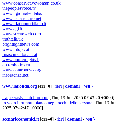
www.conservativewoman.co.uk
thepeoplesvoice.tv
www.ilgiornaleditalia.it
www.ilsussidiario.net
www.ilfattoquotidiano.it
www.agi.it
www.strettoweb.com
truthtalk.uk
brightlightnews.com
www.intopic.it
rinascimentoitalia.it
www.bordernights.it
dna-robotics.eu
www.contronews.org
insorgenze.net
www.lafionda.org
[err=0] -
ieri
|
domani
-
^su^
La pervasività del rumore
[Thu, 19 Jun 2025 07:43:20 +0000]
Io vedo il rumore bianco negli occhi delle persone
[Thu, 19 Jun
2025 07:42:47 +0000]
scenarieconomici.it
[err=0] -
ieri
|
domani
-
^su^