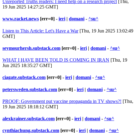
Unreported Truths readers: I need help on a research project
[Thu,
19 Jun 2025 14:27:25 GMT]
www.racket.news
[err=0] -
ieri
|
domani
-
^su^
Listen to This Article: Let's Have a War
[Thu, 19 Jun 2025 13:02:49
GMT]
seymourhersh.substack.com
[err=0] -
ieri
|
domani
-
^su^
WHAT I HAVE BEEN TOLD IS COMING IN IRAN
[Thu, 19
Jun 2025 18:35:27 GMT]
ciagate.substack.com
[err=0] -
ieri
|
domani
-
^su^
petersweden.substack.com
[err=0] -
ieri
|
domani
-
^su^
PROOF: Government put vaccine propaganda in TV shows?!
[Thu,
19 Jun 2025 18:18:12 GMT]
alexkrainer.substack.com
[err=0] -
ieri
|
domani
-
^su^
cynthiachung.substack.com
[err=0] -
ieri
|
domani
-
^su^