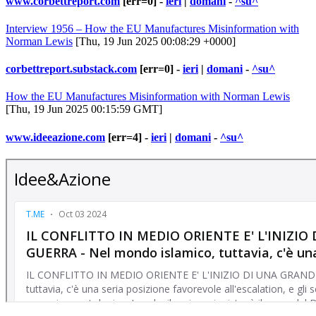
www.corbettreport.com
[err=0] -
ieri
|
domani
-
^su^
Interview 1956 – How the EU Manufactures Misinformation with
Norman Lewis
[Thu, 19 Jun 2025 00:08:29 +0000]
corbettreport.substack.com
[err=0] -
ieri
|
domani
-
^su^
How the EU Manufactures Misinformation with Norman Lewis
[Thu, 19 Jun 2025 00:15:59 GMT]
www.ideeazione.com
[err=4] -
ieri
|
domani
-
^su^