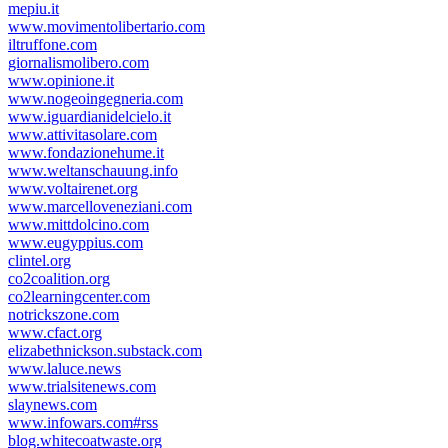
mepiu.it
www.movimentolibertario.com
iltruffone.com
giornalismolibero.com
www.opinione.it
www.nogeoingegneria.com
www.iguardianidelcielo.it
www.attivitasolare.com
www.fondazionehume.it
www.weltanschauung.info
www.voltairenet.org
www.marcelloveneziani.com
www.mittdolcino.com
www.eugyppius.com
clintel.org
co2coalition.org
co2learningcenter.com
notrickszone.com
www.cfact.org
elizabethnickson.substack.com
www.laluce.news
www.trialsitenews.com
slaynews.com
www.infowars.com#rss
blog.whitecoatwaste.org