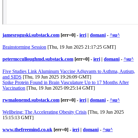
jamesroguski.substack.com
[err=0] -
ieri
|
domani
-
^su^
Brainstorming Session
[Thu, 19 Jun 2025 21:17:25 GMT]
petermcculloughmd.substack.com
[err=0] -
ieri
|
domani
-
^su^
Five Studies Link Aluminum Vaccine Adjuvants to Asthma, Autism,
and SIDS
[Thu, 19 Jun 2025 19:26:09 GMT]
Spike Protein Found in Brain Vasculature Up to 17 Months After
Vaccination
[Thu, 19 Jun 2025 09:25:14 GMT]
rwmalonemd.substack.com
[err=0] -
ieri
|
domani
-
^su^
Wellbeing: The Accelerating Obesity Crisis
[Thu, 19 Jun 2025
15:15:13 GMT]
www.thefreemind.co.uk
[err=0] -
ieri
|
domani
-
^su^