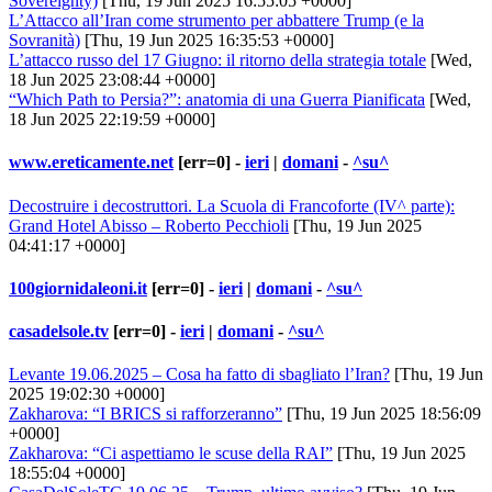
Sovereignty)
[Thu, 19 Jun 2025 16:55:05 +0000]
L’Attacco all’Iran come strumento per abbattere Trump (e la
Sovranità)
[Thu, 19 Jun 2025 16:35:53 +0000]
L’attacco russo del 17 Giugno: il ritorno della strategia totale
[Wed,
18 Jun 2025 23:08:44 +0000]
“Which Path to Persia?”: anatomia di una Guerra Pianificata
[Wed,
18 Jun 2025 22:19:59 +0000]
www.ereticamente.net
[err=0] -
ieri
|
domani
-
^su^
Decostruire i decostruttori. La Scuola di Francoforte (IV^ parte):
Grand Hotel Abisso – Roberto Pecchioli
[Thu, 19 Jun 2025
04:41:17 +0000]
100giornidaleoni.it
[err=0] -
ieri
|
domani
-
^su^
casadelsole.tv
[err=0] -
ieri
|
domani
-
^su^
Levante 19.06.2025 – Cosa ha fatto di sbagliato l’Iran?
[Thu, 19 Jun
2025 19:02:30 +0000]
Zakharova: “I BRICS si rafforzeranno”
[Thu, 19 Jun 2025 18:56:09
+0000]
Zakharova: “Ci aspettiamo le scuse della RAI”
[Thu, 19 Jun 2025
18:55:04 +0000]