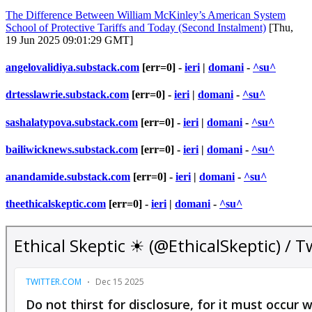
The Difference Between William McKinley’s American System
School of Protective Tariffs and Today (Second Instalment)
[Thu,
19 Jun 2025 09:01:29 GMT]
angelovalidiya.substack.com
[err=0] -
ieri
|
domani
-
^su^
drtesslawrie.substack.com
[err=0] -
ieri
|
domani
-
^su^
sashalatypova.substack.com
[err=0] -
ieri
|
domani
-
^su^
bailiwicknews.substack.com
[err=0] -
ieri
|
domani
-
^su^
anandamide.substack.com
[err=0] -
ieri
|
domani
-
^su^
theethicalskeptic.com
[err=0] -
ieri
|
domani
-
^su^