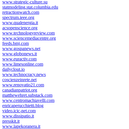
www.strategic-culture.su
statmodeling.stat.columbia.edu
retractionwatch.com
spectrum.ieee.org
www.qualenergia.it
acsopenscience.org
www.technologyreview.com
www.sciencemediacentre.org
feeds.bmj.com
www.gospanews.net
www.globonews.it
www.euractiv.com
www.limesonline.com
dailyclout.io
www.technocracy.news
coscienzeinrete.net
www.renovatio21.com
canadianpatriot.org
matthewehret.substack.com
www.centromachiavelli.com
enricaperucchietti.blog
video.icic-net.com
www.dissipatio.it
presskit.it
www.lapekoranera.it