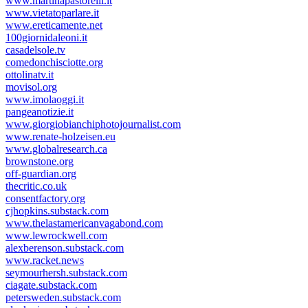
www.martinapastorelli.it
www.vietatoparlare.it
www.ereticamente.net
100giornidaleoni.it
casadelsole.tv
comedonchisciotte.org
ottolinatv.it
movisol.org
www.imolaoggi.it
pangeanotizie.it
www.giorgiobianchiphotojournalist.com
www.renate-holzeisen.eu
www.globalresearch.ca
brownstone.org
off-guardian.org
thecritic.co.uk
consentfactory.org
cjhopkins.substack.com
www.thelastamericanvagabond.com
www.lewrockwell.com
alexberenson.substack.com
www.racket.news
seymourhersh.substack.com
ciagate.substack.com
petersweden.substack.com