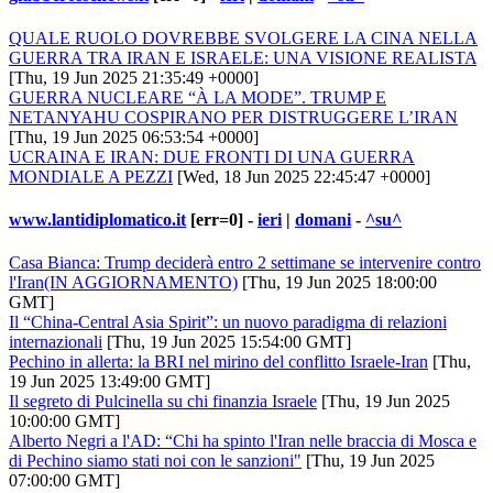
QUALE RUOLO DOVREBBE SVOLGERE LA CINA NELLA
GUERRA TRA IRAN E ISRAELE: UNA VISIONE REALISTA
[Thu, 19 Jun 2025 21:35:49 +0000]
GUERRA NUCLEARE “À LA MODE”. TRUMP E
NETANYAHU COSPIRANO PER DISTRUGGERE L’IRAN
[Thu, 19 Jun 2025 06:53:54 +0000]
UCRAINA E IRAN: DUE FRONTI DI UNA GUERRA
MONDIALE A PEZZI
[Wed, 18 Jun 2025 22:45:47 +0000]
www.lantidiplomatico.it
[err=0] -
ieri
|
domani
-
^su^
Casa Bianca: Trump deciderà entro 2 settimane se intervenire contro
l'Iran(IN AGGIORNAMENTO)
[Thu, 19 Jun 2025 18:00:00
GMT]
Il “China-Central Asia Spirit”: un nuovo paradigma di relazioni
internazionali
[Thu, 19 Jun 2025 15:54:00 GMT]
Pechino in allerta: la BRI nel mirino del conflitto Israele-Iran
[Thu,
19 Jun 2025 13:49:00 GMT]
Il segreto di Pulcinella su chi finanzia Israele
[Thu, 19 Jun 2025
10:00:00 GMT]
Alberto Negri a l'AD: “Chi ha spinto l'Iran nelle braccia di Mosca e
di Pechino siamo stati noi con le sanzioni"
[Thu, 19 Jun 2025
07:00:00 GMT]