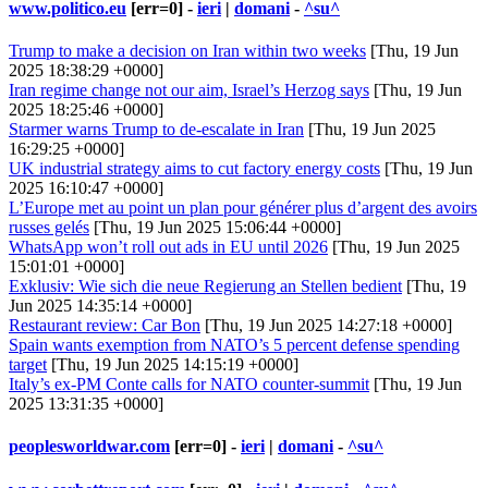
www.politico.eu
[err=0] -
ieri
|
domani
-
^su^
Trump to make a decision on Iran within two weeks
[Thu, 19 Jun
2025 18:38:29 +0000]
Iran regime change not our aim, Israel’s Herzog says
[Thu, 19 Jun
2025 18:25:46 +0000]
Starmer warns Trump to de-escalate in Iran
[Thu, 19 Jun 2025
16:29:25 +0000]
UK industrial strategy aims to cut factory energy costs
[Thu, 19 Jun
2025 16:10:47 +0000]
L’Europe met au point un plan pour générer plus d’argent des avoirs
russes gelés
[Thu, 19 Jun 2025 15:06:44 +0000]
WhatsApp won’t roll out ads in EU until 2026
[Thu, 19 Jun 2025
15:01:01 +0000]
Exklusiv: Wie sich die neue Regierung an Stellen bedient
[Thu, 19
Jun 2025 14:35:14 +0000]
Restaurant review: Car Bon
[Thu, 19 Jun 2025 14:27:18 +0000]
Spain wants exemption from NATO’s 5 percent defense spending
target
[Thu, 19 Jun 2025 14:15:19 +0000]
Italy’s ex-PM Conte calls for NATO counter-summit
[Thu, 19 Jun
2025 13:31:35 +0000]
peoplesworldwar.com
[err=0] -
ieri
|
domani
-
^su^