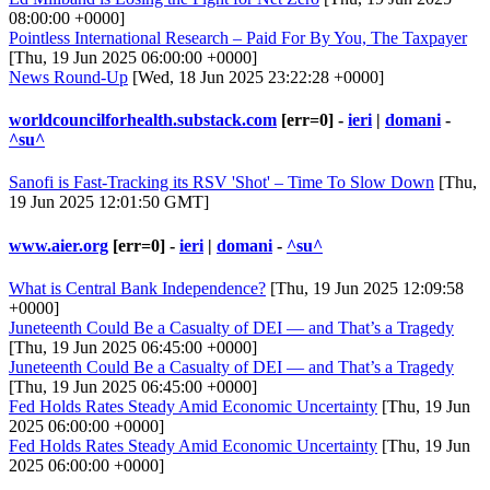
08:00:00 +0000]
Pointless International Research – Paid For By You, The Taxpayer
[Thu, 19 Jun 2025 06:00:00 +0000]
News Round-Up
[Wed, 18 Jun 2025 23:22:28 +0000]
worldcouncilforhealth.substack.com
[err=0] -
ieri
|
domani
-
^su^
Sanofi is Fast-Tracking its RSV 'Shot' – Time To Slow Down
[Thu,
19 Jun 2025 12:01:50 GMT]
www.aier.org
[err=0] -
ieri
|
domani
-
^su^
What is Central Bank Independence?
[Thu, 19 Jun 2025 12:09:58
+0000]
Juneteenth Could Be a Casualty of DEI — and That’s a Tragedy
[Thu, 19 Jun 2025 06:45:00 +0000]
Juneteenth Could Be a Casualty of DEI — and That’s a Tragedy
[Thu, 19 Jun 2025 06:45:00 +0000]
Fed Holds Rates Steady Amid Economic Uncertainty
[Thu, 19 Jun
2025 06:00:00 +0000]
Fed Holds Rates Steady Amid Economic Uncertainty
[Thu, 19 Jun
2025 06:00:00 +0000]