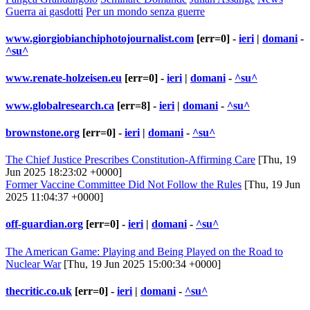
Guerra ai gasdotti
Per un mondo senza guerre
www.giorgiobianchiphotojournalist.com
[err=0] -
ieri
|
domani
-
^su^
www.renate-holzeisen.eu
[err=0] -
ieri
|
domani
-
^su^
www.globalresearch.ca
[err=8] -
ieri
|
domani
-
^su^
brownstone.org
[err=0] -
ieri
|
domani
-
^su^
The Chief Justice Prescribes Constitution-Affirming Care
[Thu, 19
Jun 2025 18:23:02 +0000]
Former Vaccine Committee Did Not Follow the Rules
[Thu, 19 Jun
2025 11:04:37 +0000]
off-guardian.org
[err=0] -
ieri
|
domani
-
^su^
The American Game: Playing and Being Played on the Road to
Nuclear War
[Thu, 19 Jun 2025 15:00:34 +0000]
thecritic.co.uk
[err=0] -
ieri
|
domani
-
^su^