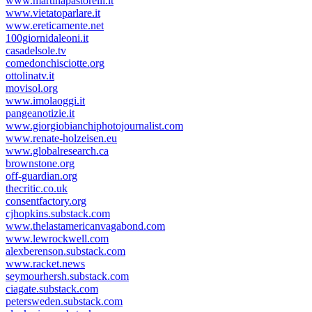
www.martinapastorelli.it
www.vietatoparlare.it
www.ereticamente.net
100giornidaleoni.it
casadelsole.tv
comedonchisciotte.org
ottolinatv.it
movisol.org
www.imolaoggi.it
pangeanotizie.it
www.giorgiobianchiphotojournalist.com
www.renate-holzeisen.eu
www.globalresearch.ca
brownstone.org
off-guardian.org
thecritic.co.uk
consentfactory.org
cjhopkins.substack.com
www.thelastamericanvagabond.com
www.lewrockwell.com
alexberenson.substack.com
www.racket.news
seymourhersh.substack.com
ciagate.substack.com
petersweden.substack.com