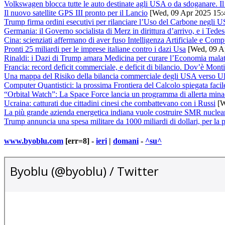
Volkswagen blocca tutte le auto destinate agli USA o da sdoganare. I
Il nuovo satellite GPS III pronto per il Lancio
[Wed, 09 Apr 2025 15:
Trump firma ordini esecutivi per rilanciare l’Uso del Carbone negli 
Germania: il Governo socialista di Merz in dirittura d’arrivo, e i Te
Cina: scienziati affermano di aver fuso Intelligenza Artificiale e Comp
Pronti 25 miliardi per le imprese italiane contro i dazi Usa
[Wed, 09 A
Rinaldi: i Dazi di Trump amara Medicina per curare l’Economia mala
Francia: record deficit commerciale, e deficit di bilancio. Dov’è Mont
Una mappa del Risiko della bilancia commerciale degli USA verso U
Computer Quantistici: la prossima Frontiera del Calcolo spiegata facil
“Orbital Watch”: La Space Force lancia un programma di allerta minac
Ucraina: catturati due cittadini cinesi che combattevano con i Russi
[W
La più grande azienda energetica indiana vuole costruire SMR nuclea
Trump annuncia una spesa militare da 1000 miliardi di dollari, per la 
www.byoblu.com
[err=8] -
ieri
|
domani
-
^su^