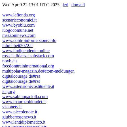
Wed Apr 9 22:13:01 UTC 2025 |
ieri
|
domani
www.lafionda.org
scenarieconomici.it
www.byoblu.com
luogocomune.net
mazzoninews.com
www.controinformazione.info
fahrenheit2022.it
www.lindipendente.online
rossellafidanza.substack.com
noyb.eu
freedomtraininternational.org
multipolar-magazin.de#atom-meldungen
digitalcourage.de#rss
digitalcourage.de#rss
www.astensionecostituente.it
icij.org
www.sabinopaciolla.com
www.maurizioblondet.it
visionetv.it
www.piccolenote.it
giubberossenews.it
www.lantidiplomatico.it