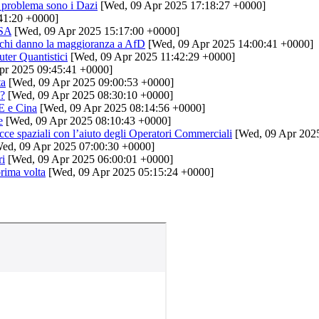
l problema sono i Dazi
[Wed, 09 Apr 2025 17:18:27 +0000]
41:20 +0000]
USA
[Wed, 09 Apr 2025 15:17:00 +0000]
deschi danno la maggioranza a AfD
[Wed, 09 Apr 2025 14:00:41 +0000]
uter Quantistici
[Wed, 09 Apr 2025 11:42:29 +0000]
pr 2025 09:45:41 +0000]
ta
[Wed, 09 Apr 2025 09:00:53 +0000]
i?
[Wed, 09 Apr 2025 08:30:10 +0000]
E e Cina
[Wed, 09 Apr 2025 08:14:56 +0000]
e
[Wed, 09 Apr 2025 08:10:43 +0000]
ce spaziali con l’aiuto degli Operatori Commerciali
[Wed, 09 Apr 2025
ed, 09 Apr 2025 07:00:30 +0000]
ri
[Wed, 09 Apr 2025 06:00:01 +0000]
prima volta
[Wed, 09 Apr 2025 05:15:24 +0000]