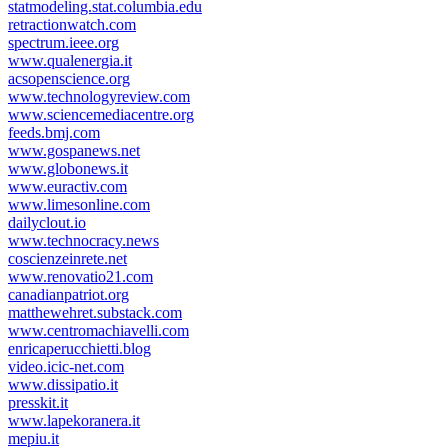
statmodeling.stat.columbia.edu
retractionwatch.com
spectrum.ieee.org
www.qualenergia.it
acsopenscience.org
www.technologyreview.com
www.sciencemediacentre.org
feeds.bmj.com
www.gospanews.net
www.globonews.it
www.euractiv.com
www.limesonline.com
dailyclout.io
www.technocracy.news
coscienzeinrete.net
www.renovatio21.com
canadianpatriot.org
matthewehret.substack.com
www.centromachiavelli.com
enricaperucchietti.blog
video.icic-net.com
www.dissipatio.it
presskit.it
www.lapekoranera.it
mepiu.it