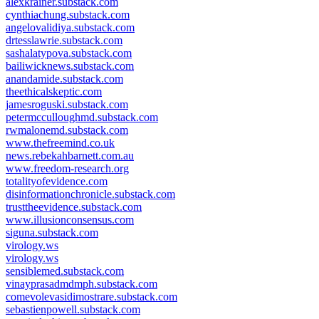
alexkrainer.substack.com
cynthiachung.substack.com
angelovalidiya.substack.com
drtesslawrie.substack.com
sashalatypova.substack.com
bailiwicknews.substack.com
anandamide.substack.com
theethicalskeptic.com
jamesroguski.substack.com
petermcculloughmd.substack.com
rwmalonemd.substack.com
www.thefreemind.co.uk
news.rebekahbarnett.com.au
www.freedom-research.org
totalityofevidence.com
disinformationchronicle.substack.com
trusttheevidence.substack.com
www.illusionconsensus.com
siguna.substack.com
virology.ws
virology.ws
sensiblemed.substack.com
vinayprasadmdmph.substack.com
comevolevasidimostrare.substack.com
sebastienpowell.substack.com