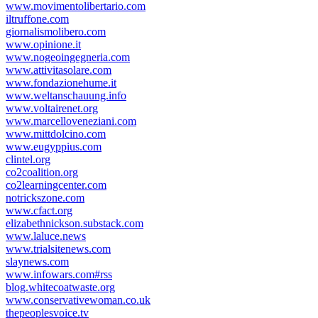
www.movimentolibertario.com
iltruffone.com
giornalismolibero.com
www.opinione.it
www.nogeoingegneria.com
www.attivitasolare.com
www.fondazionehume.it
www.weltanschauung.info
www.voltairenet.org
www.marcelloveneziani.com
www.mittdolcino.com
www.eugyppius.com
clintel.org
co2coalition.org
co2learningcenter.com
notrickszone.com
www.cfact.org
elizabethnickson.substack.com
www.laluce.news
www.trialsitenews.com
slaynews.com
www.infowars.com#rss
blog.whitecoatwaste.org
www.conservativewoman.co.uk
thepeoplesvoice.tv