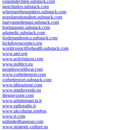
coquindechien.substack.com
igorchudov.substack.com
wherearethenumbers.substack.com
popularrationalism.substack.com
maryannedemasi.substack.com
boriquagato.substack.com
arkmedic.substack.com
frodepandemica.substack.com
lockdownsceptics.org
worldcouncilforhealth.substack.com
www.aier.org
www.activistpost.com
www.politico.eu
peoplesworldwar.com
www.corbettreport.com
corbettreport.substack.com
www.ideeazione.com
www.miglioverde.eu
thegrayzone.com
www.artistinmarcia.it
www.radioradio.it
www.ukcolumn.org#rss
www.rt.com
unlimitedhangout.com
www.strategic-culture.su