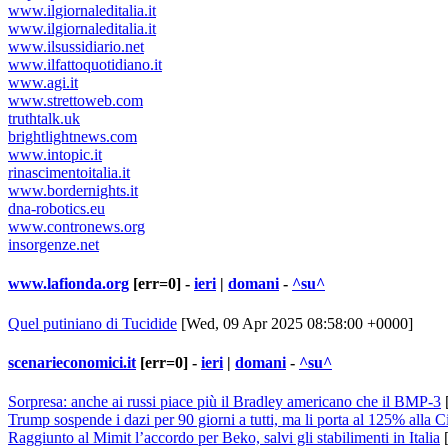
www.ilgiornaleditalia.it
www.ilgiornaleditalia.it
www.ilsussidiario.net
www.ilfattoquotidiano.it
www.agi.it
www.strettoweb.com
truthtalk.uk
brightlightnews.com
www.intopic.it
rinascimentoitalia.it
www.bordernights.it
dna-robotics.eu
www.contronews.org
insorgenze.net
www.lafionda.org
[err=0] -
ieri
|
domani
-
^su^
Quel putiniano di Tucidide
[Wed, 09 Apr 2025 08:58:00 +0000]
scenarieconomici.it
[err=0] -
ieri
|
domani
-
^su^
Sorpresa: anche ai russi piace più il Bradley americano che il BMP-3
Trump sospende i dazi per 90 giorni a tutti, ma li porta al 125% alla C
Raggiunto al Mimit l’accordo per Beko, salvi gli stabilimenti in Italia
[