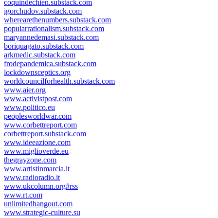
coquindechien.substack.com
igorchudov.substack.com
wherearethenumbers.substack.com
popularrationalism.substack.com
maryannedemasi.substack.com
boriquagato.substack.com
arkmedic.substack.com
frodepandemica.substack.com
lockdownsceptics.org
worldcouncilforhealth.substack.com
www.aier.org
www.activistpost.com
www.politico.eu
peoplesworldwar.com
www.corbettreport.com
corbettreport.substack.com
www.ideeazione.com
www.miglioverde.eu
thegrayzone.com
www.artistinmarcia.it
www.radioradio.it
www.ukcolumn.org#rss
www.rt.com
unlimitedhangout.com
www.strategic-culture.su