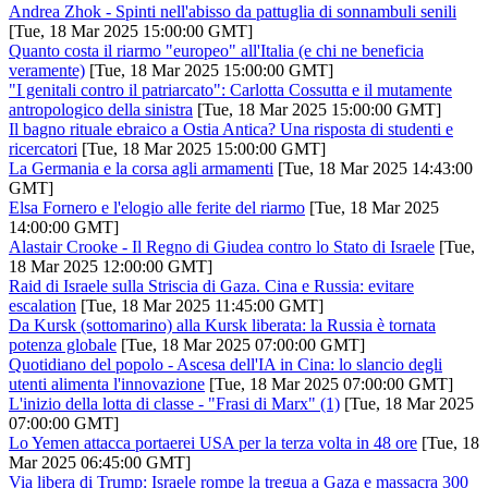
Andrea Zhok - Spinti nell'abisso da pattuglia di sonnambuli senili
[Tue, 18 Mar 2025 15:00:00 GMT]
Quanto costa il riarmo "europeo" all'Italia (e chi ne beneficia
veramente)
[Tue, 18 Mar 2025 15:00:00 GMT]
"I genitali contro il patriarcato": Carlotta Cossutta e il mutamente
antropologico della sinistra
[Tue, 18 Mar 2025 15:00:00 GMT]
Il bagno rituale ebraico a Ostia Antica? Una risposta di studenti e
ricercatori
[Tue, 18 Mar 2025 15:00:00 GMT]
La Germania e la corsa agli armamenti
[Tue, 18 Mar 2025 14:43:00
GMT]
Elsa Fornero e l'elogio alle ferite del riarmo
[Tue, 18 Mar 2025
14:00:00 GMT]
Alastair Crooke - Il Regno di Giudea contro lo Stato di Israele
[Tue,
18 Mar 2025 12:00:00 GMT]
Raid di Israele sulla Striscia di Gaza. Cina e Russia: evitare
escalation
[Tue, 18 Mar 2025 11:45:00 GMT]
Da Kursk (sottomarino) alla Kursk liberata: la Russia è tornata
potenza globale
[Tue, 18 Mar 2025 07:00:00 GMT]
Quotidiano del popolo - Ascesa dell'IA in Cina: lo slancio degli
utenti alimenta l'innovazione
[Tue, 18 Mar 2025 07:00:00 GMT]
L'inizio della lotta di classe - "Frasi di Marx" (1)
[Tue, 18 Mar 2025
07:00:00 GMT]
Lo Yemen attacca portaerei USA per la terza volta in 48 ore
[Tue, 18
Mar 2025 06:45:00 GMT]
Via libera di Trump: Israele rompe la tregua a Gaza e massacra 300