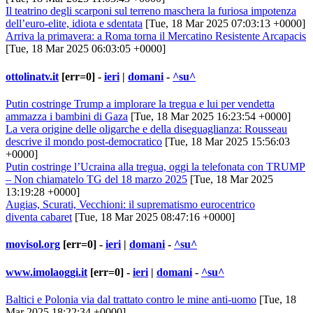
Il teatrino degli scarponi sul terreno maschera la furiosa impotenza
dell’euro-elite, idiota e sdentata
[Tue, 18 Mar 2025 07:03:13 +0000]
Arriva la primavera: a Roma torna il Mercatino Resistente Arcapacis
[Tue, 18 Mar 2025 06:03:05 +0000]
ottolinatv.it
[err=0] -
ieri
|
domani
-
^su^
Putin costringe Trump a implorare la tregua e lui per vendetta
ammazza i bambini di Gaza
[Tue, 18 Mar 2025 16:23:54 +0000]
La vera origine delle oligarche e della diseguaglianza: Rousseau
descrive il mondo post-democratico
[Tue, 18 Mar 2025 15:56:03
+0000]
Putin costringe l’Ucraina alla tregua, oggi la telefonata con TRUMP
– Non chiamatelo TG del 18 marzo 2025
[Tue, 18 Mar 2025
13:19:28 +0000]
Augias, Scurati, Vecchioni: il suprematismo eurocentrico
diventa cabaret
[Tue, 18 Mar 2025 08:47:16 +0000]
movisol.org
[err=0] -
ieri
|
domani
-
^su^
www.imolaoggi.it
[err=0] -
ieri
|
domani
-
^su^
Baltici e Polonia via dal trattato contro le mine anti-uomo
[Tue, 18
Mar 2025 18:22:34 +0000]