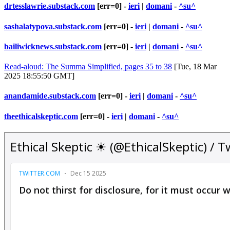
drtesslawrie.substack.com
[err=0] -
ieri
|
domani
-
^su^
sashalatypova.substack.com
[err=0] -
ieri
|
domani
-
^su^
bailiwicknews.substack.com
[err=0] -
ieri
|
domani
-
^su^
Read-aloud: The Summa Simplified, pages 35 to 38
[Tue, 18 Mar
2025 18:55:50 GMT]
anandamide.substack.com
[err=0] -
ieri
|
domani
-
^su^
theethicalskeptic.com
[err=0] -
ieri
|
domani
-
^su^