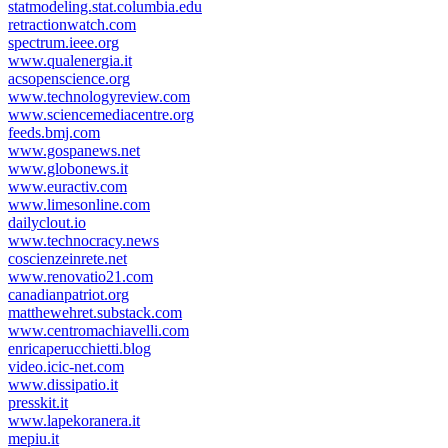
statmodeling.stat.columbia.edu
retractionwatch.com
spectrum.ieee.org
www.qualenergia.it
acsopenscience.org
www.technologyreview.com
www.sciencemediacentre.org
feeds.bmj.com
www.gospanews.net
www.globonews.it
www.euractiv.com
www.limesonline.com
dailyclout.io
www.technocracy.news
coscienzeinrete.net
www.renovatio21.com
canadianpatriot.org
matthewehret.substack.com
www.centromachiavelli.com
enricaperucchietti.blog
video.icic-net.com
www.dissipatio.it
presskit.it
www.lapekoranera.it
mepiu.it