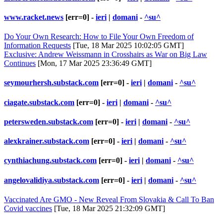
www.racket.news
[err=0] -
ieri
|
domani
-
^su^
Do Your Own Research: How to File Your Own Freedom of
Information Requests
[Tue, 18 Mar 2025 10:02:05 GMT]
Exclusive: Andrew Weissmann in Crosshairs as War on Big Law
Continues
[Mon, 17 Mar 2025 23:36:49 GMT]
seymourhersh.substack.com
[err=0] -
ieri
|
domani
-
^su^
ciagate.substack.com
[err=0] -
ieri
|
domani
-
^su^
petersweden.substack.com
[err=0] -
ieri
|
domani
-
^su^
alexkrainer.substack.com
[err=0] -
ieri
|
domani
-
^su^
cynthiachung.substack.com
[err=0] -
ieri
|
domani
-
^su^
angelovalidiya.substack.com
[err=0] -
ieri
|
domani
-
^su^
Vaccinated Are GMO - New Reveal From Slovakia & Call To Ban
Covid vaccines
[Tue, 18 Mar 2025 21:32:09 GMT]