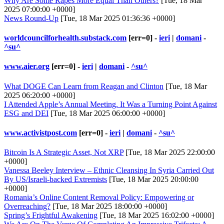
Why Are Some Rapes More Equal Than Others?
[Tue, 18 Mar
2025 07:00:00 +0000]
News Round-Up
[Tue, 18 Mar 2025 01:36:36 +0000]
worldcouncilforhealth.substack.com
[err=0] -
ieri
|
domani
-
^su^
www.aier.org
[err=0] -
ieri
|
domani
-
^su^
What DOGE Can Learn from Reagan and Clinton
[Tue, 18 Mar
2025 06:20:00 +0000]
I Attended Apple’s Annual Meeting. It Was a Turning Point Against
ESG and DEI
[Tue, 18 Mar 2025 06:00:00 +0000]
www.activistpost.com
[err=0] -
ieri
|
domani
-
^su^
Bitcoin Is A Strategic Asset, Not XRP
[Tue, 18 Mar 2025 22:00:00
+0000]
Vanessa Beeley Interview – Ethnic Cleansing In Syria Carried Out
By US/Israeli-backed Extremists
[Tue, 18 Mar 2025 20:00:00
+0000]
Romania’s Online Content Removal Policy: Empowering or
Overreaching?
[Tue, 18 Mar 2025 18:00:00 +0000]
Spring’s Frightful Awakening
[Tue, 18 Mar 2025 16:02:00 +0000]