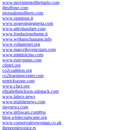
www.movimentolibertario.com
iltruffone.com
giornalismolibero.com
www.opinione.it
www.nogeoingegneria.com
www.attivitasolare.com
www.fondazionehume.it
www.weltanschauung.info
www.voltairenet.org
www.marcelloveneziani.com
www.mittdolcino.com
www.eugyppius.com
clintel.org
co2coalition.org
co2learningcenter.com
notrickszone.com
www.cfact.org
elizabethnickson.substack.com
www.laluce.news
www.trialsitenews.com
slaynews.com
www.infowars.com#rss
blog.whitecoatwaste.org
www.conservativewoman.co.uk
thepeoplesvoice.tv