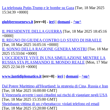
La telefonata Putin-Trump e le bombe su Gaza
[Tue, 18 Mar 2025
15:34:39 +0000]
giubberossenews.it
[err=0] -
ieri
|
domani
-
^su^
IL PRESIDENTE DELLA GUERRA
[Tue, 18 Mar 2025 18:45:16
+0000]
IL REGNO DI GIUDEA CONTRO LO STATO DI ISRAELE
[Tue, 18 Mar 2025 16:05:16 +0000]
IL SONNO DELLA RAGIONE GENERA MOSTRI
[Tue, 18 Mar
2025 15:33:04 +0000]
L’OCCIDENTE VIVE IN UNA SIMULAZIONE MENTRE LA
RUSSIA STA PLASMANDO IL MONDO REALE
[Mon, 17 Mar
2025 22:34:19 +0000]
www.lantidiplomatico.it
[err=0] -
ieri
|
domani
-
^su^
Dal Potere Marittimo all'Heartland: la strategia di Cina, Russia e Iran
[Tue, 18 Mar 2025 16:00:00 GMT]
Il Venezuela avverte i suoi cittadini sui rischi di viaggiare negli USA
[Tue, 18 Mar 2025 15:35:00 GMT]
Sheinbaum vittima di un cyberattacco: violati telefono ed email
[Tue, 18 Mar 2025 15:20:00 GMT]