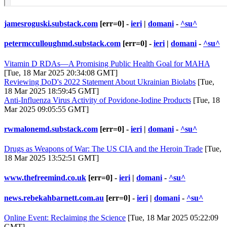
jamesroguski.substack.com
[err=0] -
ieri
|
domani
-
^su^
petermcculloughmd.substack.com
[err=0] -
ieri
|
domani
-
^su^
Vitamin D RDAs—A Promising Public Health Goal for MAHA
[Tue, 18 Mar 2025 20:34:08 GMT]
Reviewing DoD's 2022 Statement About Ukrainian Biolabs
[Tue,
18 Mar 2025 18:59:45 GMT]
Anti-Influenza Virus Activity of Povidone-Iodine Products
[Tue, 18
Mar 2025 09:05:55 GMT]
rwmalonemd.substack.com
[err=0] -
ieri
|
domani
-
^su^
Drugs as Weapons of War: The US CIA and the Heroin Trade
[Tue,
18 Mar 2025 13:52:51 GMT]
www.thefreemind.co.uk
[err=0] -
ieri
|
domani
-
^su^
news.rebekahbarnett.com.au
[err=0] -
ieri
|
domani
-
^su^
Online Event: Reclaiming the Science
[Tue, 18 Mar 2025 05:22:09
GMT]