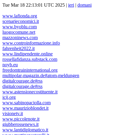
Tue Mar 18 22:13:01 UTC 2025 |
ieri
|
domani
www.lafionda.org
scenarieconomici.it
www.byoblu.com
luogocomune.net
mazzoninews.com
www.controinformazione.info
fahrenheit2022.it
www.lindipendente.online
rossellafidanza.substack.com
noyb.eu
freedomtraininternational.org
multipolar-magazin.de#atom-meldungen
digitalcourage.de#rss
digitalcourage.de#rss
www.astensionecostituente.it
icij.org
www.sabinopaciolla.com
www.maurizioblondet.it
visionetv.it
www.piccolenote.it
giubberossenews.it
www.lantidiplomatico.it