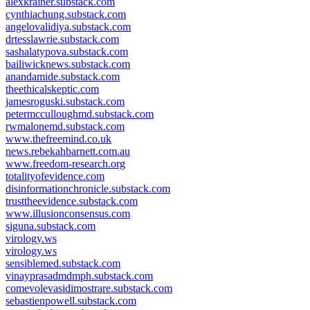
alexkrainer.substack.com
cynthiachung.substack.com
angelovalidiya.substack.com
drtesslawrie.substack.com
sashalatypova.substack.com
bailiwicknews.substack.com
anandamide.substack.com
theethicalskeptic.com
jamesroguski.substack.com
petermcculloughmd.substack.com
rwmalonemd.substack.com
www.thefreemind.co.uk
news.rebekahbarnett.com.au
www.freedom-research.org
totalityofevidence.com
disinformationchronicle.substack.com
trusttheevidence.substack.com
www.illusionconsensus.com
siguna.substack.com
virology.ws
virology.ws
sensiblemed.substack.com
vinayprasadmdmph.substack.com
comevolevasidimostrare.substack.com
sebastienpowell.substack.com