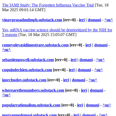
The IAMI Study: The Forgotten Influenza Vaccine Trial
[Tue, 18
Mar 2025 09:01:14 GMT]
vinayprasadmdmph.substack.com
[err=0] -
ieri
|
domani
-
^su^
Yes, mRNA vaccine science should be deprioritized by the NIH for
5 reasons
[Tue, 18 Mar 2025 15:05:07 GMT]
comevolevasidimostrare.substack.com
[err=0] -
ieri
|
domani
-
^su^
sebastienpowell.substack.com
[err=0] -
ieri
|
domani
-
^su^
coquindechien.substack.com
[err=0] -
ieri
|
domani
-
^su^
igorchudov.substack.com
[err=0] -
ieri
|
domani
-
^su^
wherearethenumbers.substack.com
[err=0] -
ieri
|
domani
-
^su^
popularrationalism.substack.com
[err=0] -
ieri
|
domani
-
^su^
maryannedemasi.substack.com
[err=0] -
ieri
|
domani
-
^su^