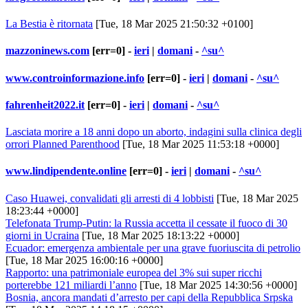
La Bestia è ritornata
[Tue, 18 Mar 2025 21:50:32 +0100]
mazzoninews.com
[err=0] -
ieri
|
domani
-
^su^
www.controinformazione.info
[err=0] -
ieri
|
domani
-
^su^
fahrenheit2022.it
[err=0] -
ieri
|
domani
-
^su^
Lasciata morire a 18 anni dopo un aborto, indagini sulla clinica degli
orrori Planned Parenthood
[Tue, 18 Mar 2025 11:53:18 +0000]
www.lindipendente.online
[err=0] -
ieri
|
domani
-
^su^
Caso Huawei, convalidati gli arresti di 4 lobbisti
[Tue, 18 Mar 2025
18:23:44 +0000]
Telefonata Trump-Putin: la Russia accetta il cessate il fuoco di 30
giorni in Ucraina
[Tue, 18 Mar 2025 18:13:22 +0000]
Ecuador: emergenza ambientale per una grave fuoriuscita di petrolio
[Tue, 18 Mar 2025 16:00:16 +0000]
Rapporto: una patrimoniale europea del 3% sui super ricchi
porterebbe 121 miliardi l’anno
[Tue, 18 Mar 2025 14:30:56 +0000]
Bosnia, ancora mandati d’arresto per capi della Repubblica Srpska