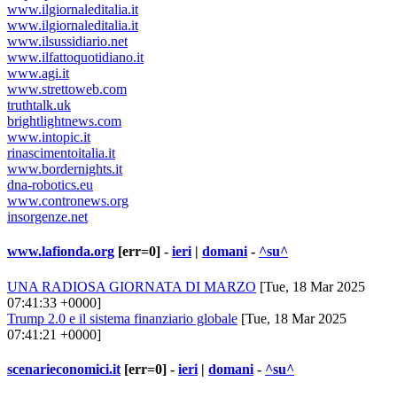
www.ilgiornaleditalia.it
www.ilgiornaleditalia.it
www.ilsussidiario.net
www.ilfattoquotidiano.it
www.agi.it
www.strettoweb.com
truthtalk.uk
brightlightnews.com
www.intopic.it
rinascimentoitalia.it
www.bordernights.it
dna-robotics.eu
www.contronews.org
insorgenze.net
www.lafionda.org
[err=0] -
ieri
|
domani
-
^su^
UNA RADIOSA GIORNATA DI MARZO
[Tue, 18 Mar 2025
07:41:33 +0000]
Trump 2.0 e il sistema finanziario globale
[Tue, 18 Mar 2025
07:41:21 +0000]
scenarieconomici.it
[err=0] -
ieri
|
domani
-
^su^