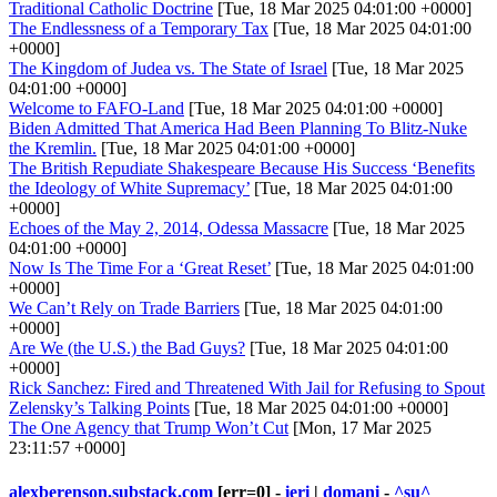
Traditional Catholic Doctrine
[Tue, 18 Mar 2025 04:01:00 +0000]
The Endlessness of a Temporary Tax
[Tue, 18 Mar 2025 04:01:00
+0000]
The Kingdom of Judea vs. The State of Israel
[Tue, 18 Mar 2025
04:01:00 +0000]
Welcome to FAFO-Land
[Tue, 18 Mar 2025 04:01:00 +0000]
Biden Admitted That America Had Been Planning To Blitz-Nuke
the Kremlin.
[Tue, 18 Mar 2025 04:01:00 +0000]
The British Repudiate Shakespeare Because His Success ‘Benefits
the Ideology of White Supremacy’
[Tue, 18 Mar 2025 04:01:00
+0000]
Echoes of the May 2, 2014, Odessa Massacre
[Tue, 18 Mar 2025
04:01:00 +0000]
Now Is The Time For a ‘Great Reset’
[Tue, 18 Mar 2025 04:01:00
+0000]
We Can’t Rely on Trade Barriers
[Tue, 18 Mar 2025 04:01:00
+0000]
Are We (the U.S.) the Bad Guys?
[Tue, 18 Mar 2025 04:01:00
+0000]
Rick Sanchez: Fired and Threatened With Jail for Refusing to Spout
Zelensky’s Talking Points
[Tue, 18 Mar 2025 04:01:00 +0000]
The One Agency that Trump Won’t Cut
[Mon, 17 Mar 2025
23:11:57 +0000]
alexberenson.substack.com
[err=0] -
ieri
|
domani
-
^su^