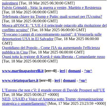
palestinesi
[Tue, 18 Mar 2025 06:30:00 GMT]
Fulvio Grimaldi - Siria: la guerra a venire, Martirio e Resistenza
[Tue, 18 Mar 2025 06:00:00 GMT]
Telefonata chiave tra Trump e Putin: quali scenari per l'Ucraina?
[Tue, 18 Mar 2025 06:00:00 GMT]
Mosca all'OSCE: "L'UE è il principale ostacolo alla risoluzione del
conflitto ucraino"
[Tue, 18 Mar 2025 06:00:00 GMT]
“Evocano i campi di concentramento nazisti": il Venezuela sulle
deportazioni USA in El Salvador
[Tue, 18 Mar 2025 06:00:00
GMT]
Quotidiano del Popolo - Come l'IA sta aumentando l'efficienza
pubblica in Cina
[Tue, 18 Mar 2025 06:00:00 GMT]
Quasi tutta la regione di Kursk è stata liberata - Comandante russo
[Tue, 18 Mar 2025 06:00:00 GMT]
www.martinapastorelli.it
[err=0] -
ieri
|
domani
-
^su^
www.vietatoparlare.it
[err=0] -
ieri
|
domani
-
^su^
L’Europa che non c’è: il grande errore di Davide Prosperi sull’UE
[Tue, 18 Mar 2025 00:06:27 +0000]
NED, USAID e Voice of America sotto Trump: riorganizzazione
strategica o smantellamento?
[Mon, 17 Mar 2025 23:23:59 +0000]