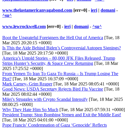
www.thelastamericanvagabond.com
[err=0] -
ieri
|
domani
-
^su^
www.lewrockwell.com
[err=0] -
ieri
|
domani
-
^su^
Boot the Ungrateful Foreigners the Hell Out of America
[Tue, 18
Mar 2025 20:20:15 +0000]
Is This the Aide Behind Biden’s Controversial Autopen Signings?
[Tue, 18 Mar 2025 20:17:50 +0000]
America’s Untold Stories – 80,000 JFK Files Released, Trump
Strips Hunter’s Security, & Space Crew Returning
[Tue, 18 Mar
2025 17:25:52 +0000]
From Yemen To Iran To Gaza To Russia – Is Trump Losing The
Plot?
[Tue, 18 Mar 2025 16:37:09 +0000]
Mark Carney- Grim Reaper
[Tue, 18 Mar 2025 08:05:41 +0000]
Good News: USDA Secretary Rejects Bird Flu Vaccine
[Tue, 18
Mar 2025 08:02:44 +0000]
Milei’s Struggles with Crypto Scandal Intensify
[Tue, 18 Mar 2025
08:00:25 +0000]
Why They Hate Him So Much
[Tue, 18 Mar 2025 07:59:31 +0000]
President Trump: Stop Bombing Yemen and Exit the Middle East!
[Tue, 18 Mar 2025 04:01:00 +0000]
Pope Francis’ Condemnation of Gaza ‘Genocide’ Reflects