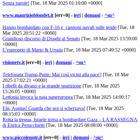
Senza parole!
[Tue, 18 Mar 2025 01:10:00 +0000]
www.maurizioblondet.it
[err=0] -
ieri
|
domani
-
^su^
Hanno bombardato con F-16 e cannoni navali sulle tende
[Tue, 18
Mar 2025 20:51:22 +0000]
Grandioso discorso di Draghi al Senato
[Tue, 18 Mar 2025 13:59:00
+0000]
L’esproprio di Mario & Ursula
[Tue, 18 Mar 2025 07:49:52 +0000]
visionetv.it
[err=0] -
ieri
|
domani
-
^su^
Telefonata Trump-Putin: Mai così vicini alla pace?
[Tue, 18 Mar
2025 17:02:21 +0000]
I ribelli da divano e la grande sparizione
[Tue, 18 Mar 2025
15:26:05 +0000]
Lettonia invoca la naja paneruropea
[Tue, 18 Mar 2025 14:00:17
+0000]
Ehi, Augias! Guarda che noi si scherzava!
[Tue, 18 Mar 2025
08:15:03 +0000]
Rotta la tregua, Israele torna a bombardare Gaza – LA RASSEGNA
di Enrica Perucchietti
[Tue, 18 Mar 2025 08:08:00 +0000]
www.piccolenote.it
[err=0] -
ieri
|
domani
-
^su^