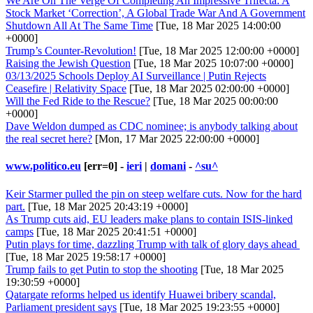
We Are On The Verge Of Completing An Impressive Trifecta: A
Stock Market ‘Correction’, A Global Trade War And A Government
Shutdown All At The Same Time
[Tue, 18 Mar 2025 14:00:00
+0000]
Trump’s Counter-Revolution!
[Tue, 18 Mar 2025 12:00:00 +0000]
Raising the Jewish Question
[Tue, 18 Mar 2025 10:07:00 +0000]
03/13/2025 Schools Deploy AI Surveillance | Putin Rejects
Ceasefire | Relativity Space
[Tue, 18 Mar 2025 02:00:00 +0000]
Will the Fed Ride to the Rescue?
[Tue, 18 Mar 2025 00:00:00
+0000]
Dave Weldon dumped as CDC nominee; is anybody talking about
the real secret here?
[Mon, 17 Mar 2025 22:00:00 +0000]
www.politico.eu
[err=0] -
ieri
|
domani
-
^su^
Keir Starmer pulled the pin on steep welfare cuts. Now for the hard
part.
[Tue, 18 Mar 2025 20:43:19 +0000]
As Trump cuts aid, EU leaders make plans to contain ISIS-linked
camps
[Tue, 18 Mar 2025 20:41:51 +0000]
Putin plays for time, dazzling Trump with talk of glory days ahead
[Tue, 18 Mar 2025 19:58:17 +0000]
Trump fails to get Putin to stop the shooting
[Tue, 18 Mar 2025
19:30:59 +0000]
Qatargate reforms helped us identify Huawei bribery scandal,
Parliament president says
[Tue, 18 Mar 2025 19:23:55 +0000]