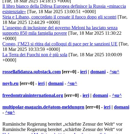
[Tue, 18 Mar 2025 14:18:15 +0000]
Il libro bianco della Difesa Europea definisce la Russia «minaccia
esistenziale»
[Tue, 18 Mar 2025 13:00:51 +0000]
Siria e Libano, concordato il cessate il fuoco dopo gli scontri
[Tue,
18 Mar 2025 12:44:29 +0000]
L’assegno di inclusione del governo Meloni ha lasciato senza
supporto 850 mila famiglia povere
[Tue, 18 Mar 2025 11:30:22
+0000]
Congo, l’M23 si ritira dai colloqui di pace per le sanzioni UE
[Tue,
18 Mar 2025 10:33:59 +0000]
La Terra dei Fuochi non è più sola
[Tue, 18 Mar 2025 10:00:09
+0000]
rossellafidanza.substack.com
[err=0] -
ieri
|
domani
-
^su^
noyb.eu
[err=0] -
ieri
|
domani
-
^su^
freedomtraininternational.org
[err=0] -
ieri
|
domani
-
^su^
multipolar-magazin.de#atom-meldungen
[err=0] -
ieri
|
domani
-
^su^
Rumänische Regierung bereitet „schärfste Zensur der Welt“ vor
Rumänische Regierung bereitet „schärfste Zensur der Welt“ vor