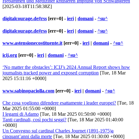
Hebammen und Mediziner kritisieren Impfung von Schwangeren
[2025-03-18T11:58:38Z]
digitalcourage.de#rss
[err=0] -
ieri
|
domani
-
^su^
digitalcourage.de#rss
[err=0] -
ieri
|
domani
-
^su^
www.astensionecostituente.it
[err=0] -
ieri
|
domani
-
^su^
icij.org
[err=0] -
ieri
|
domani
-
^su^
‘No matter the obstacles’: ICIJ’s 2024 Annual Report shows how
journalists tracked power and exposed corruption
[Tue, 18 Mar
2025 15:11:16 +0000]
www.sabinopaciolla.com
[err=0] -
ieri
|
domani
-
^su^
Che cosa vogliono difendere esattamente i leader europei?
[Tue, 18
Mar 2025 01:55:00 +0000]
I legami di Adamo
[Tue, 18 Mar 2025 01:50:00 +0000]
Tanti cardinali, così pochi seggi?
[Tue, 18 Mar 2025 01:40:00
+0000]
Un Convegno sul cardinal Charles Journet (1891-1975)a
cinquant’anni dalla morte
[Tue, 18 Mar 2025 01:30:00 +0000]