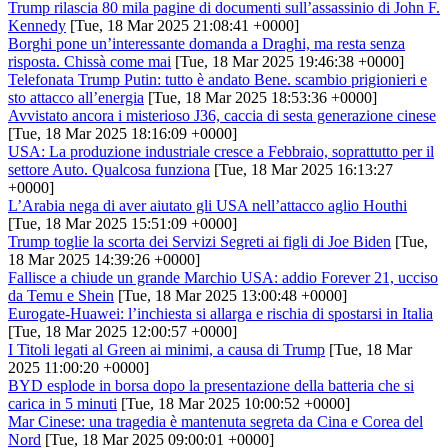
Trump rilascia 80 mila pagine di documenti sull’assassinio di John F.
Kennedy
[Tue, 18 Mar 2025 21:08:41 +0000]
Borghi pone un’interessante domanda a Draghi, ma resta senza
risposta. Chissà come mai
[Tue, 18 Mar 2025 19:46:38 +0000]
Telefonata Trump Putin: tutto è andato Bene. scambio prigionieri e
sto attacco all’energia
[Tue, 18 Mar 2025 18:53:36 +0000]
Avvistato ancora i misterioso J36, caccia di sesta generazione cinese
[Tue, 18 Mar 2025 18:16:09 +0000]
USA: La produzione industriale cresce a Febbraio, soprattutto per il
settore Auto. Qualcosa funziona
[Tue, 18 Mar 2025 16:13:27
+0000]
L’Arabia nega di aver aiutato gli USA nell’attacco aglio Houthi
[Tue, 18 Mar 2025 15:51:09 +0000]
Trump toglie la scorta dei Servizi Segreti ai figli di Joe Biden
[Tue,
18 Mar 2025 14:39:26 +0000]
Fallisce a chiude un grande Marchio USA: addio Forever 21, ucciso
da Temu e Shein
[Tue, 18 Mar 2025 13:00:48 +0000]
Eurogate-Huawei: l’inchiesta si allarga e rischia di spostarsi in Italia
[Tue, 18 Mar 2025 12:00:57 +0000]
I Titoli legati al Green ai minimi, a causa di Trump
[Tue, 18 Mar
2025 11:00:20 +0000]
BYD esplode in borsa dopo la presentazione della batteria che si
carica in 5 minuti
[Tue, 18 Mar 2025 10:00:52 +0000]
Mar Cinese: una tragedia è mantenuta segreta da Cina e Corea del
Nord
[Tue, 18 Mar 2025 09:00:01 +0000]