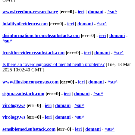
www.freedom-research.org
[err=0] -
ieri
|
domani
-
^su^
totalityofevidence.com
[err=0] -
ieri
|
domani
-
^su^
disinformationchronicle.substack.com
[err=0] -
ieri
|
domani
-
^su^
trusttheevidence.substack.com
[err=0] -
ieri
|
domani
-
^su^
Is there an ‘overdiagnosis’ of mental health problems?
[Tue, 18 Mar
2025 10:02:40 GMT]
www.illusionconsensus.com
[err=0] -
ieri
|
domani
-
^su^
siguna.substack.com
[err=0] -
ieri
|
domani
-
^su^
virology.ws
[err=0] -
ieri
|
domani
-
^su^
virology.ws
[err=0] -
ieri
|
domani
-
^su^
sensiblemed.substack.com
[err=0] -
ieri
|
domani
-
^su^