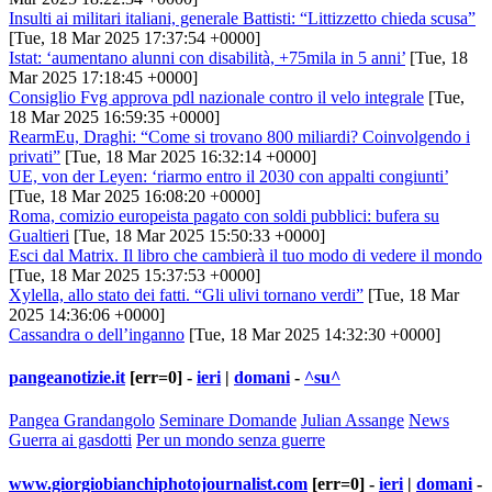
Insulti ai militari italiani, generale Battisti: “Littizzetto chieda scusa”
[Tue, 18 Mar 2025 17:37:54 +0000]
Istat: ‘aumentano alunni con disabilità, +75mila in 5 anni’
[Tue, 18
Mar 2025 17:18:45 +0000]
Consiglio Fvg approva pdl nazionale contro il velo integrale
[Tue,
18 Mar 2025 16:59:35 +0000]
RearmEu, Draghi: “Come si trovano 800 miliardi? Coinvolgendo i
privati”
[Tue, 18 Mar 2025 16:32:14 +0000]
UE, von der Leyen: ‘riarmo entro il 2030 con appalti congiunti’
[Tue, 18 Mar 2025 16:08:20 +0000]
Roma, comizio europeista pagato con soldi pubblici: bufera su
Gualtieri
[Tue, 18 Mar 2025 15:50:33 +0000]
Esci dal Matrix. Il libro che cambierà il tuo modo di vedere il mondo
[Tue, 18 Mar 2025 15:37:53 +0000]
Xylella, allo stato dei fatti. “Gli ulivi tornano verdi”
[Tue, 18 Mar
2025 14:36:06 +0000]
Cassandra o dell’inganno
[Tue, 18 Mar 2025 14:32:30 +0000]
pangeanotizie.it
[err=0] -
ieri
|
domani
-
^su^
Pangea Grandangolo
Seminare Domande
Julian Assange
News
Guerra ai gasdotti
Per un mondo senza guerre
www.giorgiobianchiphotojournalist.com
[err=0] -
ieri
|
domani
-