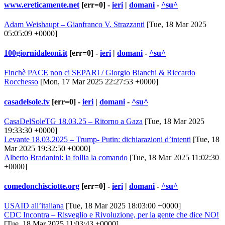
www.ereticamente.net
[err=0] -
ieri
|
domani
-
^su^
Adam Weishaupt – Gianfranco V. Strazzanti
[Tue, 18 Mar 2025
05:05:09 +0000]
100giornidaleoni.it
[err=0] -
ieri
|
domani
-
^su^
Finchè PACE non ci SEPARI / Giorgio Bianchi & Riccardo
Rocchesso
[Mon, 17 Mar 2025 22:27:53 +0000]
casadelsole.tv
[err=0] -
ieri
|
domani
-
^su^
CasaDelSoleTG 18.03.25 – Ritorno a Gaza
[Tue, 18 Mar 2025
19:33:30 +0000]
Levante 18.03.2025 – Trump- Putin: dichiarazioni d’intenti
[Tue, 18
Mar 2025 19:32:50 +0000]
Alberto Bradanini: la follia la comando
[Tue, 18 Mar 2025 11:02:30
+0000]
comedonchisciotte.org
[err=0] -
ieri
|
domani
-
^su^
USAID all’italiana
[Tue, 18 Mar 2025 18:03:00 +0000]
CDC Incontra – Risveglio e Rivoluzione, per la gente che dice NO!
[Tue, 18 Mar 2025 11:03:43 +0000]