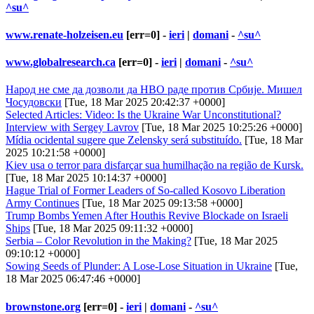
^su^
www.renate-holzeisen.eu
[err=0] -
ieri
|
domani
-
^su^
www.globalresearch.ca
[err=0] -
ieri
|
domani
-
^su^
Народ не сме да дозволи да НВО раде против Србије. Мишел
Чосудовски
[Tue, 18 Mar 2025 20:42:37 +0000]
Selected Articles: Video: Is the Ukraine War Unconstitutional?
Interview with Sergey Lavrov
[Tue, 18 Mar 2025 10:25:26 +0000]
Mídia ocidental sugere que Zelensky será substituído.
[Tue, 18 Mar
2025 10:21:58 +0000]
Kiev usa o terror para disfarçar sua humilhação na região de Kursk.
[Tue, 18 Mar 2025 10:14:37 +0000]
Hague Trial of Former Leaders of So-called Kosovo Liberation
Army Continues
[Tue, 18 Mar 2025 09:13:58 +0000]
Trump Bombs Yemen After Houthis Revive Blockade on Israeli
Ships
[Tue, 18 Mar 2025 09:11:32 +0000]
Serbia – Color Revolution in the Making?
[Tue, 18 Mar 2025
09:10:12 +0000]
Sowing Seeds of Plunder: A Lose-Lose Situation in Ukraine
[Tue,
18 Mar 2025 06:47:46 +0000]
brownstone.org
[err=0] -
ieri
|
domani
-
^su^