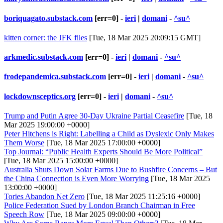
boriquagato.substack.com
[err=0] -
ieri
|
domani
-
^su^
kitten corner: the JFK files
[Tue, 18 Mar 2025 20:09:15 GMT]
arkmedic.substack.com
[err=0] -
ieri
|
domani
-
^su^
frodepandemica.substack.com
[err=0] -
ieri
|
domani
-
^su^
lockdownsceptics.org
[err=0] -
ieri
|
domani
-
^su^
Trump and Putin Agree 30-Day Ukraine Partial Ceasefire
[Tue, 18
Mar 2025 19:00:00 +0000]
Peter Hitchens is Right: Labelling a Child as Dyslexic Only Makes
Them Worse
[Tue, 18 Mar 2025 17:00:00 +0000]
Top Journal: “Public Health Experts Should Be More Political”
[Tue, 18 Mar 2025 15:00:00 +0000]
Australia Shuts Down Solar Farms Due to Bushfire Concerns – But
the China Connection is Even More Worrying
[Tue, 18 Mar 2025
13:00:00 +0000]
Tories Abandon Net Zero
[Tue, 18 Mar 2025 11:25:16 +0000]
Police Federation Sued by London Branch Chairman in Free
Speech Row
[Tue, 18 Mar 2025 09:00:00 +0000]