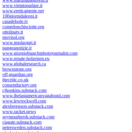
www.martinapastorelli.it
www.vietatoparlare.it
www.ereticamente.net
100giornidaleoni.it
casadelsole.tv
comedonchisciotte.org
ottolinatv.it
movisol.org
www.imolaoggi.it
pangeanotizie.it
www.giorgiobianchiphotojournalist.com
www.renate-holzeisen.eu
www.globalresearch.ca
brownstone.org
off-guardian.org
thecritic.co.uk
consentfactory.org
cjhopkins.substack.com
www.thelastamericanvagabond.com
www.lewrockwell.com
alexberenson.substack.com
www.racket.news
seymourhersh.substack.com
ciagate.substack.com
petersweden.substack.com