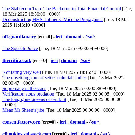
The Stablecoin Trap: The Backdoor to Total Financial Control
[Tue,
18 Mar 2025 18:50:00 +0000]
Deconstructing HHS: Influenza Vaccine Propaganda
[Tue, 18 Mar
2025 11:43:10 +0000]
off-guardian.org
[err=0] -
ieri
|
domani
-
^su^
The Speech Police
[Tue, 18 Mar 2025 09:00:04 +0000]
thecritic.co.uk
[err=0] -
ieri
|
domani
-
^su^
Not faring very well
[Tue, 18 Mar 2025 18:15:40 +0000]
The unsettling cant of settler colonial studies
[Tue, 18 Mar 2025
02:00:47 +0000]
Supremacy in the skies
[Tue, 18 Mar 2025 02:00:38 +0000]
Verification stops predation
[Tue, 18 Mar 2025 02:00:05 +0000]
The long-gone queens of Grub St
[Tue, 18 Mar 2025 00:00:00
+0000]
Mean Mr Sheen’s jibe
[Tue, 18 Mar 2025 00:00:00 +0000]
consentfactory.org
[err=0] -
ieri
|
domani
-
^su^
cjhopkins.substack.com
[err=0] -
ieri
|
domani
-
^su^