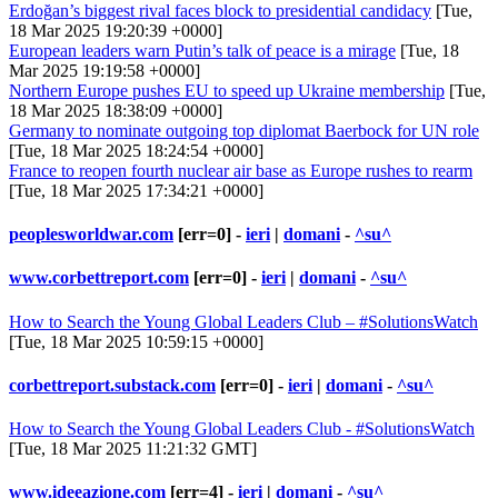
Erdoğan’s biggest rival faces block to presidential candidacy
[Tue,
18 Mar 2025 19:20:39 +0000]
European leaders warn Putin’s talk of peace is a mirage
[Tue, 18
Mar 2025 19:19:58 +0000]
Northern Europe pushes EU to speed up Ukraine membership
[Tue,
18 Mar 2025 18:38:09 +0000]
Germany to nominate outgoing top diplomat Baerbock for UN role
[Tue, 18 Mar 2025 18:24:54 +0000]
France to reopen fourth nuclear air base as Europe rushes to rearm
[Tue, 18 Mar 2025 17:34:21 +0000]
peoplesworldwar.com
[err=0] -
ieri
|
domani
-
^su^
www.corbettreport.com
[err=0] -
ieri
|
domani
-
^su^
How to Search the Young Global Leaders Club – #SolutionsWatch
[Tue, 18 Mar 2025 10:59:15 +0000]
corbettreport.substack.com
[err=0] -
ieri
|
domani
-
^su^
How to Search the Young Global Leaders Club - #SolutionsWatch
[Tue, 18 Mar 2025 11:21:32 GMT]
www.ideeazione.com
[err=4] -
ieri
|
domani
-
^su^