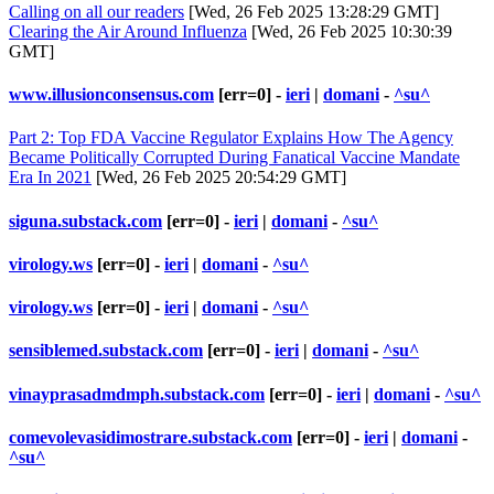
Calling on all our readers
[Wed, 26 Feb 2025 13:28:29 GMT]
Clearing the Air Around Influenza
[Wed, 26 Feb 2025 10:30:39
GMT]
www.illusionconsensus.com
[err=0] -
ieri
|
domani
-
^su^
Part 2: Top FDA Vaccine Regulator Explains How The Agency
Became Politically Corrupted During Fanatical Vaccine Mandate
Era In 2021
[Wed, 26 Feb 2025 20:54:29 GMT]
siguna.substack.com
[err=0] -
ieri
|
domani
-
^su^
virology.ws
[err=0] -
ieri
|
domani
-
^su^
virology.ws
[err=0] -
ieri
|
domani
-
^su^
sensiblemed.substack.com
[err=0] -
ieri
|
domani
-
^su^
vinayprasadmdmph.substack.com
[err=0] -
ieri
|
domani
-
^su^
comevolevasidimostrare.substack.com
[err=0] -
ieri
|
domani
-
^su^