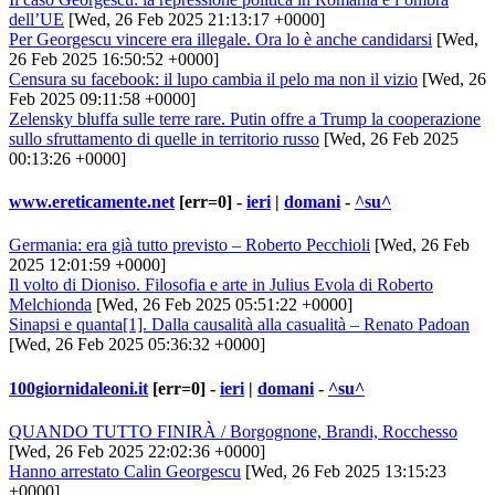
dell’UE
[Wed, 26 Feb 2025 21:13:17 +0000]
Per Georgescu vincere era illegale. Ora lo è anche candidarsi
[Wed,
26 Feb 2025 16:50:52 +0000]
Censura su facebook: il lupo cambia il pelo ma non il vizio
[Wed, 26
Feb 2025 09:11:58 +0000]
Zelensky bluffa sulle terre rare. Putin offre a Trump la cooperazione
sullo sfruttamento di quelle in territorio russo
[Wed, 26 Feb 2025
00:13:26 +0000]
www.ereticamente.net
[err=0] -
ieri
|
domani
-
^su^
Germania: era già tutto previsto – Roberto Pecchioli
[Wed, 26 Feb
2025 12:01:59 +0000]
Il volto di Dioniso. Filosofia e arte in Julius Evola di Roberto
Melchionda
[Wed, 26 Feb 2025 05:51:22 +0000]
Sinapsi e quanta[1]. Dalla causalità alla casualità – Renato Padoan
[Wed, 26 Feb 2025 05:36:32 +0000]
100giornidaleoni.it
[err=0] -
ieri
|
domani
-
^su^
QUANDO TUTTO FINIRÀ / Borgognone, Brandi, Rocchesso
[Wed, 26 Feb 2025 22:02:36 +0000]
Hanno arrestato Calin Georgescu
[Wed, 26 Feb 2025 13:15:23
+0000]