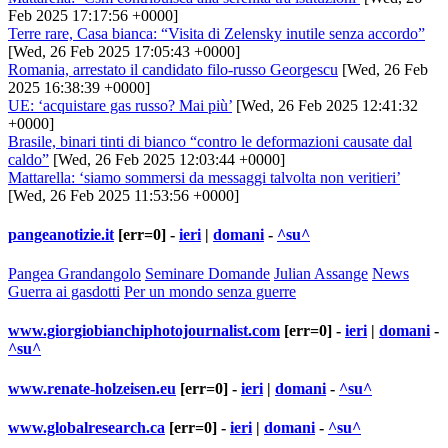
Feb 2025 17:17:56 +0000]
Terre rare, Casa bianca: “Visita di Zelensky inutile senza accordo”
[Wed, 26 Feb 2025 17:05:43 +0000]
Romania, arrestato il candidato filo-russo Georgescu
[Wed, 26 Feb
2025 16:38:39 +0000]
UE: ‘acquistare gas russo? Mai più’
[Wed, 26 Feb 2025 12:41:32
+0000]
Brasile, binari tinti di bianco “contro le deformazioni causate dal
caldo”
[Wed, 26 Feb 2025 12:03:44 +0000]
Mattarella: ‘siamo sommersi da messaggi talvolta non veritieri’
[Wed, 26 Feb 2025 11:53:56 +0000]
pangeanotizie.it
[err=0] -
ieri
|
domani
-
^su^
Pangea Grandangolo
Seminare Domande
Julian Assange
News
Guerra ai gasdotti
Per un mondo senza guerre
www.giorgiobianchiphotojournalist.com
[err=0] -
ieri
|
domani
-
^su^
www.renate-holzeisen.eu
[err=0] -
ieri
|
domani
-
^su^
www.globalresearch.ca
[err=0] -
ieri
|
domani
-
^su^