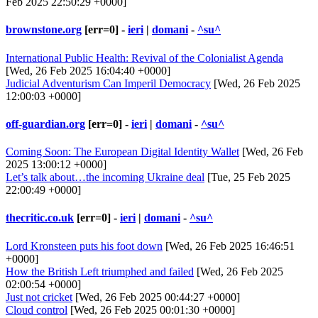
Feb 2025 22:50:29 +0000]
brownstone.org
[err=0] -
ieri
|
domani
-
^su^
International Public Health: Revival of the Colonialist Agenda
[Wed, 26 Feb 2025 16:04:40 +0000]
Judicial Adventurism Can Imperil Democracy
[Wed, 26 Feb 2025
12:00:03 +0000]
off-guardian.org
[err=0] -
ieri
|
domani
-
^su^
Coming Soon: The European Digital Identity Wallet
[Wed, 26 Feb
2025 13:00:12 +0000]
Let’s talk about…the incoming Ukraine deal
[Tue, 25 Feb 2025
22:00:49 +0000]
thecritic.co.uk
[err=0] -
ieri
|
domani
-
^su^
Lord Kronsteen puts his foot down
[Wed, 26 Feb 2025 16:46:51
+0000]
How the British Left triumphed and failed
[Wed, 26 Feb 2025
02:00:54 +0000]
Just not cricket
[Wed, 26 Feb 2025 00:44:27 +0000]
Cloud control
[Wed, 26 Feb 2025 00:01:30 +0000]