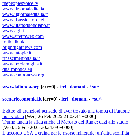
thepeoplesvoice.tv
www.ilgiornaleditalia.it
www.ilgiornaleditalia.it
www.ilsussidiario.net
www.ilfattoquotidiano.it
www.agi.it
www.strettoweb.com
truthtalk.uk
brightlightnews.com
www.intopic.it
rinascimentoitalia.it
www.bordernights.it
dna-robotics.eu
www.contronews.org
www.lafionda.org
[err=0] -
ieri
|
domani
-
^su^
scenarieconomici.it
[err=0] -
ieri
|
domani
-
^su^
Egitto: gli archelogi pensado di aver trovato una tomba di Faraone
non violata
[Wed, 26 Feb 2025 21:03:34 +0000]
Trump lancia la sfida anche al Mercato del Rame: dazi allo studio
[Wed, 26 Feb 2025 20:24:09 +0000]
L’accordo USA Ucraina per le risorse minerarie: un’altra sconfitta