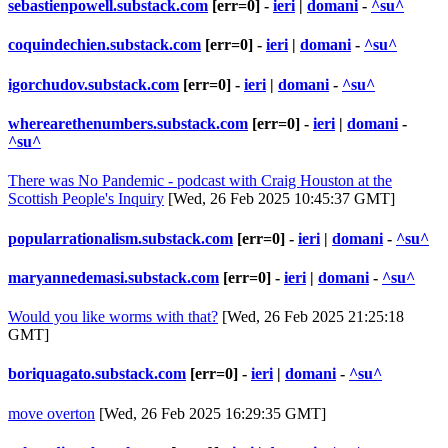
sebastienpowell.substack.com
[err=0] -
ieri
|
domani
-
^su^
coquindechien.substack.com
[err=0] -
ieri
|
domani
-
^su^
igorchudov.substack.com
[err=0] -
ieri
|
domani
-
^su^
wherearethenumbers.substack.com
[err=0] -
ieri
|
domani
-
^su^
There was No Pandemic - podcast with Craig Houston at the
Scottish People's Inquiry
[Wed, 26 Feb 2025 10:45:37 GMT]
popularrationalism.substack.com
[err=0] -
ieri
|
domani
-
^su^
maryannedemasi.substack.com
[err=0] -
ieri
|
domani
-
^su^
Would you like worms with that?
[Wed, 26 Feb 2025 21:25:18
GMT]
boriquagato.substack.com
[err=0] -
ieri
|
domani
-
^su^
move overton
[Wed, 26 Feb 2025 16:29:35 GMT]