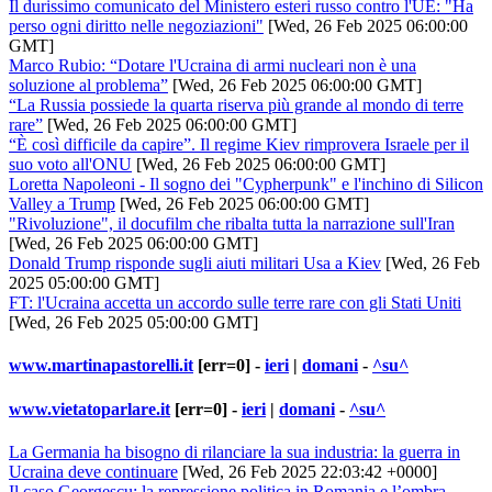
Il durissimo comunicato del Ministero esteri russo contro l'UE: "Ha
perso ogni diritto nelle negoziazioni"
[Wed, 26 Feb 2025 06:00:00
GMT]
Marco Rubio: “Dotare l'Ucraina di armi nucleari non è una
soluzione al problema”
[Wed, 26 Feb 2025 06:00:00 GMT]
“La Russia possiede la quarta riserva più grande al mondo di terre
rare”
[Wed, 26 Feb 2025 06:00:00 GMT]
“È così difficile da capire”. Il regime Kiev rimprovera Israele per il
suo voto all'ONU
[Wed, 26 Feb 2025 06:00:00 GMT]
Loretta Napoleoni - Il sogno dei "Cypherpunk" e l'inchino di Silicon
Valley a Trump
[Wed, 26 Feb 2025 06:00:00 GMT]
"Rivoluzione", il docufilm che ribalta tutta la narrazione sull'Iran
[Wed, 26 Feb 2025 06:00:00 GMT]
Donald Trump risponde sugli aiuti militari Usa a Kiev
[Wed, 26 Feb
2025 05:00:00 GMT]
FT: l'Ucraina accetta un accordo sulle terre rare con gli Stati Uniti
[Wed, 26 Feb 2025 05:00:00 GMT]
www.martinapastorelli.it
[err=0] -
ieri
|
domani
-
^su^
www.vietatoparlare.it
[err=0] -
ieri
|
domani
-
^su^
La Germania ha bisogno di rilanciare la sua industria: la guerra in
Ucraina deve continuare
[Wed, 26 Feb 2025 22:03:42 +0000]
Il caso Georgescu: la repressione politica in Romania e l’ombra