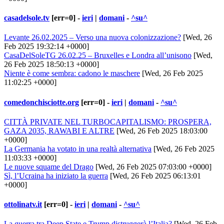
casadelsole.tv
[err=0] -
ieri
|
domani
-
^su^
Levante 26.02.2025 – Verso una nuova colonizzazione?
[Wed, 26
Feb 2025 19:32:14 +0000]
CasaDelSoleTG 26.02.25 – Bruxelles e Londra all’unisono
[Wed,
26 Feb 2025 18:50:13 +0000]
Niente è come sembra: cadono le maschere
[Wed, 26 Feb 2025
11:02:25 +0000]
comedonchisciotte.org
[err=0] -
ieri
|
domani
-
^su^
CITTÀ PRIVATE NEL TURBOCAPITALISMO: PROSPERA,
GAZA 2035, RAWABI E ALTRE
[Wed, 26 Feb 2025 18:03:00
+0000]
La Germania ha votato in una realtà alternativa
[Wed, 26 Feb 2025
11:03:33 +0000]
Le nuove squame del Drago
[Wed, 26 Feb 2025 07:03:00 +0000]
Sì, l’Ucraina ha iniziato la guerra
[Wed, 26 Feb 2025 06:13:01
+0000]
ottolinatv.it
[err=0] -
ieri
|
domani
-
^su^
La guerra tra Deep State e Trump distruggerà l’Italia?
[Wed, 26 Feb