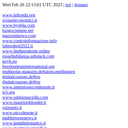
Wed Feb 26 22:13:01 UTC 2025 |
ieri
|
domani
www.lafionda.org
scenarieconomici.it
www.byoblu.com
luogocomune.net
mazzoninews.com
www.controinformazione.info
fahrenheit2022.it
www.lindipendente.online
rossellafidanza.substack.com
noyb.eu
freedomtraininternational.org
multipolar-magazin.de#atom-meldungen
digitalcourage.de#rss
digitalcourage.de#rss
www.astensionecostituente.it
icij.org
www.sabinopaciolla.com
www.maurizioblondet.it
visionetv.it
www.piccolenote.it
giubberossenews.it
www.lantidiplomatico.it