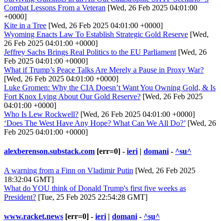
Combat Lessons From a Veteran
[Wed, 26 Feb 2025 04:01:00
+0000]
Kite in a Tree
[Wed, 26 Feb 2025 04:01:00 +0000]
Wyoming Enacts Law To Establish Strategic Gold Reserve
[Wed,
26 Feb 2025 04:01:00 +0000]
Jeffrey Sachs Brings Real Politics to the EU Parliament
[Wed, 26
Feb 2025 04:01:00 +0000]
What if Trump’s Peace Talks Are Merely a Pause in Proxy War?
[Wed, 26 Feb 2025 04:01:00 +0000]
Luke Gromen: Why the CIA Doesn’t Want You Owning Gold, & Is
Fort Knox Lying About Our Gold Reserve?
[Wed, 26 Feb 2025
04:01:00 +0000]
Who Is Lew Rockwell?
[Wed, 26 Feb 2025 04:01:00 +0000]
‘Does The West Have Any Hope? What Can We All Do?’
[Wed, 26
Feb 2025 04:01:00 +0000]
alexberenson.substack.com
[err=0] -
ieri
|
domani
-
^su^
A warning from a Finn on Vladimir Putin
[Wed, 26 Feb 2025
18:32:04 GMT]
What do YOU think of Donald Trump's first five weeks as
President?
[Tue, 25 Feb 2025 22:54:28 GMT]
www.racket.news
[err=0] -
ieri
|
domani
-
^su^