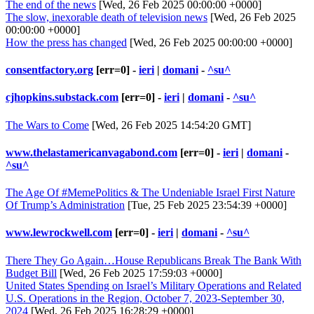
The end of the news
[Wed, 26 Feb 2025 00:00:00 +0000]
The slow, inexorable death of television news
[Wed, 26 Feb 2025
00:00:00 +0000]
How the press has changed
[Wed, 26 Feb 2025 00:00:00 +0000]
consentfactory.org
[err=0] -
ieri
|
domani
-
^su^
cjhopkins.substack.com
[err=0] -
ieri
|
domani
-
^su^
The Wars to Come
[Wed, 26 Feb 2025 14:54:20 GMT]
www.thelastamericanvagabond.com
[err=0] -
ieri
|
domani
-
^su^
The Age Of #MemePolitics & The Undeniable Israel First Nature
Of Trump’s Administration
[Tue, 25 Feb 2025 23:54:39 +0000]
www.lewrockwell.com
[err=0] -
ieri
|
domani
-
^su^
There They Go Again…House Republicans Break The Bank With
Budget Bill
[Wed, 26 Feb 2025 17:59:03 +0000]
United States Spending on Israel’s Military Operations and Related
U.S. Operations in the Region, October 7, 2023-September 30,
2024
[Wed, 26 Feb 2025 16:28:29 +0000]