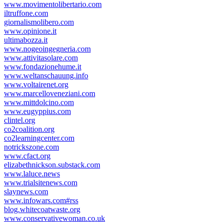
www.movimentolibertario.com
iltruffone.com
giornalismolibero.com
www.opinione.it
ultimabozza.it
www.nogeoingegneria.com
www.attivitasolare.com
www.fondazionehume.it
www.weltanschauung.info
www.voltairenet.org
www.marcelloveneziani.com
www.mittdolcino.com
www.eugyppius.com
clintel.org
co2coalition.org
co2learningcenter.com
notrickszone.com
www.cfact.org
elizabethnickson.substack.com
www.laluce.news
www.trialsitenews.com
slaynews.com
www.infowars.com#rss
blog.whitecoatwaste.org
www.conservativewoman.co.uk