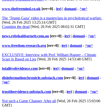
www.thefreemind.co.uk
[err=0] -
ieri
|
domani
-
^su^
The ‘Trump Gaza’ video is a masterclass in psychological warfare.
[Wed, 26 Feb 2025 13:25:14 GMT]
Counting the dead
[Wed, 26 Feb 2025 08:02:31 GMT]
news.rebekahbarnett.com.au
[err=0] -
ieri
|
domani
-
^su^
www.freedom-research.org
[err=0] -
ieri
|
domani
-
^su^
EXCLUSIVE: Interview with Prof. William Happer – Climate
Scare Is Based on Lies
[Wed, 26 Feb 2025 14:53:48 GMT]
totalityofevidence.com
[err=0] -
ieri
|
domani
-
^su^
disinformationchronicle.substack.com
[err=0] -
ieri
|
domani
-
^su^
trusttheevidence.substack.com
[err=0] -
ieri
|
domani
-
^su^
Not such a Game Changer, After all
[Wed, 26 Feb 2025 15:03:06
GMT]