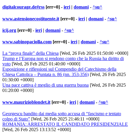
digitalcourage.de#rss
[err=0] -
ieri
|
domani
-
^su^
www.astensionecostituente.it
[err=0] -
ieri
|
domani
-
^su^
icij.org
[err=0] -
ieri
|
domani
-
^su^
www.sabinopaciolla.com
[err=0] -
ieri
|
domani
-
^su^
La “prova finale” della Chiesa
[Wed, 26 Feb 2025 01:50:00 +0000]
Trump e l’Europa non si rendono conto che la Russia ha diritto di
voto
[Wed, 26 Feb 2025 01:40:00 +0000]
Esposizione e riflessioni sul Compendio del Catechismo della
Chiesa Cattolica – Puntata n. 86 (nn. 353-356)
[Wed, 26 Feb 2025
01:30:00 +0000]
Una pace cattiva è meglio di una guerra buona
[Wed, 26 Feb 2025
01:20:00 +0000]
www.maurizioblondet.it
[err=0] -
ieri
|
domani
-
^su^
Georgescu bandito dai media sotto accusa di “fascismo e tentato
colpo di Stato”
[Wed, 26 Feb 2025 21:46:11 +0000]
ROMANIA: ARRESTATO IL CANDIDATO PRESIDENZIALE
[Wed, 26 Feb 2025 13:13:52 +0000]