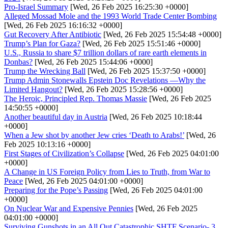
Pro-Israel Summary
[Wed, 26 Feb 2025 16:25:30 +0000]
Alleged Mossad Mole and the 1993 World Trade Center Bombing
[Wed, 26 Feb 2025 16:16:32 +0000]
Gut Recovery After Antibiotic
[Wed, 26 Feb 2025 15:54:48 +0000]
Trump’s Plan for Gaza?
[Wed, 26 Feb 2025 15:51:46 +0000]
U.S., Russia to share $7 trillion dollars of rare earth elements in
Donbas?
[Wed, 26 Feb 2025 15:44:06 +0000]
Trump the Wrecking Ball
[Wed, 26 Feb 2025 15:37:50 +0000]
Trump Admin Stonewalls Epstein Doc Revelations —Why the
Limited Hangout?
[Wed, 26 Feb 2025 15:28:56 +0000]
The Heroic, Principled Rep. Thomas Massie
[Wed, 26 Feb 2025
14:50:55 +0000]
Another beautiful day in Austria
[Wed, 26 Feb 2025 10:18:44
+0000]
When a Jew shot by another Jew cries ‘Death to Arabs!’
[Wed, 26
Feb 2025 10:13:16 +0000]
First Stages of Civilization’s Collapse
[Wed, 26 Feb 2025 04:01:00
+0000]
A Change in US Foreign Policy from Lies to Truth, from War to
Peace
[Wed, 26 Feb 2025 04:01:00 +0000]
Preparing for the Pope’s Passing
[Wed, 26 Feb 2025 04:01:00
+0000]
On Nuclear War and Expensive Pennies
[Wed, 26 Feb 2025
04:01:00 +0000]
Surviving Gunshots in an All Out Catastrophic SHTF Scenario- 3