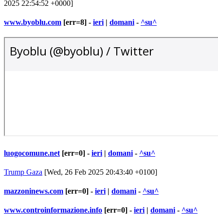
2025 22:54:52 +0000]
www.byoblu.com
[err=8] -
ieri
|
domani
-
^su^
luogocomune.net
[err=0] -
ieri
|
domani
-
^su^
Trump Gaza
[Wed, 26 Feb 2025 20:43:40 +0100]
mazzoninews.com
[err=0] -
ieri
|
domani
-
^su^
www.controinformazione.info
[err=0] -
ieri
|
domani
-
^su^