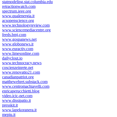
statmodeling.stat.columbia.edu
retractionwatch.com
spectrum.ieee.org
www.qualenergia.it
acsopenscience.org
www.technologyreview.com
www.sciencemediacentre.org
feeds.bmj.com
www.gospanews.net
www.globonews.it
www.euractiv.com
www.limesonline.com
dailyclout.io
www.technocracy.news
coscienzeinrete.net
www.renovatio21.com
canadianpatriot.org
matthewehret.substack.com
www.centromachiavelli.com
enricaperucchietti.blog
video.icic-net.com
www.dissipatio.it
presskit.it
www.lapekoranera.it
mepiu.it