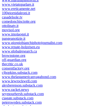
www.martinapastorelli.it
www.vietatoparlare.it
www.ereticamente.net
100giornidaleoni.it
casadelsole.tv
comedonchisciotte.org
ottolinatv.it
movisol.org
www.imolaoggi.it
pangeanotizie.it
www.giorgiobianchiphotojournalist.com
www.renate-holzeisen.eu
www.globalresearch.ca
brownstone.org
off-guardian.org
thecritic.co.uk
consentfactory.org
cjhopkins.substack.com
www.thelastamericanvagabond.com
www.lewrockwell.com
alexberenson.substack.com
www.racket.news
seymourhersh.substack.com
ciagate.substack.com
petersweden.substack.com