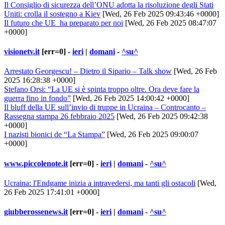
Il Consiglio di sicurezza dell’ONU adotta la risoluzione degli Stati
Uniti: crolla il sostegno a Kiev
[Wed, 26 Feb 2025 09:43:46 +0000]
Il futuro che UE ha preparato per noi
[Wed, 26 Feb 2025 08:47:07
+0000]
visionetv.it
[err=0] -
ieri
|
domani
-
^su^
Arrestato Georgescu! – Dietro il Sipario – Talk show
[Wed, 26 Feb
2025 16:28:38 +0000]
Stefano Orsi: “La UE si è spinta troppo oltre. Ora deve fare la
guerra fino in fondo”
[Wed, 26 Feb 2025 14:00:42 +0000]
Il bluff della UE sull’invio di truppe in Ucraina – Controcanto –
Rassegna stampa 26 febbraio 2025
[Wed, 26 Feb 2025 09:42:38
+0000]
I nazisti bionici de “La Stampa”
[Wed, 26 Feb 2025 09:00:07
+0000]
www.piccolenote.it
[err=0] -
ieri
|
domani
-
^su^
Ucraina: l'Endgame inizia a intravedersi, ma tanti gli ostacoli
[Wed,
26 Feb 2025 17:41:01 +0000]
giubberossenews.it
[err=0] -
ieri
|
domani
-
^su^