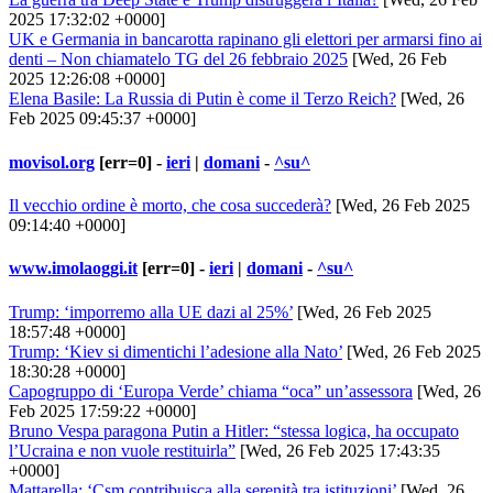
2025 17:32:02 +0000]
UK e Germania in bancarotta rapinano gli elettori per armarsi fino ai
denti – Non chiamatelo TG del 26 febbraio 2025
[Wed, 26 Feb
2025 12:26:08 +0000]
Elena Basile: La Russia di Putin è come il Terzo Reich?
[Wed, 26
Feb 2025 09:45:37 +0000]
movisol.org
[err=0] -
ieri
|
domani
-
^su^
Il vecchio ordine è morto, che cosa succederà?
[Wed, 26 Feb 2025
09:14:40 +0000]
www.imolaoggi.it
[err=0] -
ieri
|
domani
-
^su^
Trump: ‘imporremo alla UE dazi al 25%’
[Wed, 26 Feb 2025
18:57:48 +0000]
Trump: ‘Kiev si dimentichi l’adesione alla Nato’
[Wed, 26 Feb 2025
18:30:28 +0000]
Capogruppo di ‘Europa Verde’ chiama “oca” un’assessora
[Wed, 26
Feb 2025 17:59:22 +0000]
Bruno Vespa paragona Putin a Hitler: “stessa logica, ha occupato
l’Ucraina e non vuole restituirla”
[Wed, 26 Feb 2025 17:43:35
+0000]
Mattarella: ‘Csm contribuisca alla serenità tra istituzioni’
[Wed, 26