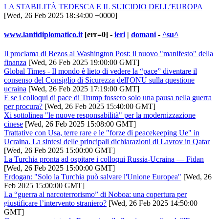
LA STABILITÀ TEDESCA E IL SUICIDIO DELL’EUROPA
[Wed, 26 Feb 2025 18:34:00 +0000]
www.lantidiplomatico.it
[err=0] -
ieri
|
domani
-
^su^
Il proclama di Bezos al Washington Post: il nuovo "manifesto" della
finanza
[Wed, 26 Feb 2025 19:00:00 GMT]
Global Times - Il mondo è lieto di vedere la “pace” diventare il
consenso del Consiglio di Sicurezza dell'ONU sulla questione
ucraina
[Wed, 26 Feb 2025 17:19:00 GMT]
E se i colloqui di pace di Trump fossero solo una pausa nella guerra
per procura?
[Wed, 26 Feb 2025 15:40:00 GMT]
Xi sottolinea "le nuove responsabilità" per la modernizzazione
cinese
[Wed, 26 Feb 2025 15:08:00 GMT]
Trattative con Usa, terre rare e le "forze di peacekeeping Ue" in
Ucraina. La sintesi delle principali dichiarazioni di Lavrov in Qatar
[Wed, 26 Feb 2025 15:00:00 GMT]
La Turchia pronta ad ospitare i colloqui Russia-Ucraina — Fidan
[Wed, 26 Feb 2025 15:00:00 GMT]
Erdogan: "Solo la Turchia può salvare l'Unione Europea"
[Wed, 26
Feb 2025 15:00:00 GMT]
La “guerra al narcoterrorismo” di Noboa: una copertura per
giustificare l’intervento straniero?
[Wed, 26 Feb 2025 14:50:00
GMT]