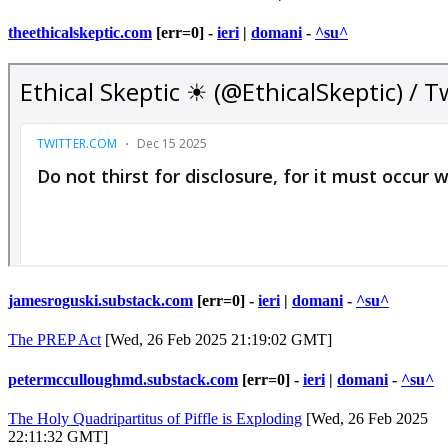
theethicalskeptic.com
[err=0] -
ieri
|
domani
-
^su^
jamesroguski.substack.com
[err=0] -
ieri
|
domani
-
^su^
The PREP Act
[Wed, 26 Feb 2025 21:19:02 GMT]
petermcculloughmd.substack.com
[err=0] -
ieri
|
domani
-
^su^
The Holy Quadripartitus of Piffle is Exploding
[Wed, 26 Feb 2025
22:11:32 GMT]