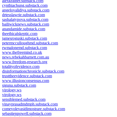
alexkrainer.substack.com
cynthiachung.substack.com
angelovalidiya.substack.com
drtesslawrie.substack.com
sashalatypova.substack.com
bailiwicknews.substack.com
anandamide.substack.com
theethicalskeptic.com
jamesroguski.substack.com
petermcculloughmd.substack.com
rwmalonemd.substack.com
www.thefreemind.co.uk
news.rebekahbarnett.com.au
www.freedom-research.org
totalityofevidence.com
disinformationchronicle.substack.com
trusttheevidence.substack.com
www.illusionconsensus.com
siguna.substack.com
virology.ws
virology.ws
sensiblemed.substack.com
vinayprasadmdmph.substack.com
comevolevasidimostrare.substack.com
sebastienpowell.substack.com