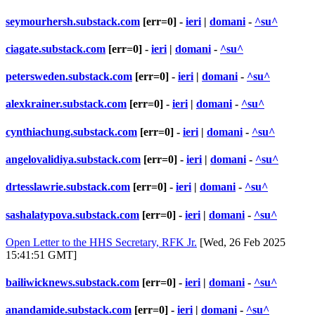
seymourhersh.substack.com
[err=0] -
ieri
|
domani
-
^su^
ciagate.substack.com
[err=0] -
ieri
|
domani
-
^su^
petersweden.substack.com
[err=0] -
ieri
|
domani
-
^su^
alexkrainer.substack.com
[err=0] -
ieri
|
domani
-
^su^
cynthiachung.substack.com
[err=0] -
ieri
|
domani
-
^su^
angelovalidiya.substack.com
[err=0] -
ieri
|
domani
-
^su^
drtesslawrie.substack.com
[err=0] -
ieri
|
domani
-
^su^
sashalatypova.substack.com
[err=0] -
ieri
|
domani
-
^su^
Open Letter to the HHS Secretary, RFK Jr.
[Wed, 26 Feb 2025
15:41:51 GMT]
bailiwicknews.substack.com
[err=0] -
ieri
|
domani
-
^su^
anandamide.substack.com
[err=0] -
ieri
|
domani
-
^su^