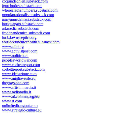
coquindechien.substack.com
igorchudov.substack.com
wherearethenumbers.substack.com
popularrationalism.substack.com
maryannedemasi.substack.com
boriquagato.substack.com
arkmedic.substack.com
frodepandemica.substack.com
lockdownsceptics.org
worldcouncilforhealth.substack.com
www.aier.org
www.activistpost.com
www.politico.eu
peoplesworldwar.com
www.corbettreport.com
corbettreport.substack.com
www.ideeazione.com
www.miglioverde.eu
thegrayzone.com
www.artistinmarcia.it
www.radioradio.it
www.ukcolumn.org#rss
www.rt.com
unlimitedhangout.com
www.strategic-culture.su