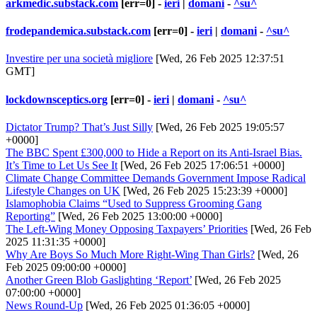
arkmedic.substack.com
[err=0] -
ieri
|
domani
-
^su^
frodepandemica.substack.com
[err=0] -
ieri
|
domani
-
^su^
Investire per una società migliore
[Wed, 26 Feb 2025 12:37:51
GMT]
lockdownsceptics.org
[err=0] -
ieri
|
domani
-
^su^
Dictator Trump? That’s Just Silly
[Wed, 26 Feb 2025 19:05:57
+0000]
The BBC Spent £300,000 to Hide a Report on its Anti-Israel Bias.
It’s Time to Let Us See It
[Wed, 26 Feb 2025 17:06:51 +0000]
Climate Change Committee Demands Government Impose Radical
Lifestyle Changes on UK
[Wed, 26 Feb 2025 15:23:39 +0000]
Islamophobia Claims “Used to Suppress Grooming Gang
Reporting”
[Wed, 26 Feb 2025 13:00:00 +0000]
The Left-Wing Money Opposing Taxpayers’ Priorities
[Wed, 26 Feb
2025 11:31:35 +0000]
Why Are Boys So Much More Right-Wing Than Girls?
[Wed, 26
Feb 2025 09:00:00 +0000]
Another Green Blob Gaslighting ‘Report’
[Wed, 26 Feb 2025
07:00:00 +0000]
News Round-Up
[Wed, 26 Feb 2025 01:36:05 +0000]