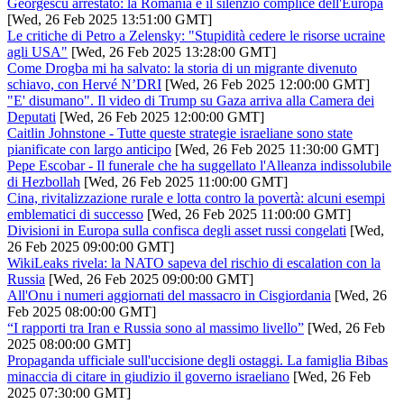
Georgescu arrestato: la Romania e il silenzio complice dell'Europa
[Wed, 26 Feb 2025 13:51:00 GMT]
Le critiche di Petro a Zelensky: "Stupidità cedere le risorse ucraine
agli USA"
[Wed, 26 Feb 2025 13:28:00 GMT]
Come Drogba mi ha salvato: la storia di un migrante divenuto
schiavo, con Hervé N’DRI
[Wed, 26 Feb 2025 12:00:00 GMT]
"E' disumano". Il video di Trump su Gaza arriva alla Camera dei
Deputati
[Wed, 26 Feb 2025 12:00:00 GMT]
Caitlin Johnstone - Tutte queste strategie israeliane sono state
pianificate con largo anticipo
[Wed, 26 Feb 2025 11:30:00 GMT]
Pepe Escobar - Il funerale che ha suggellato l'Alleanza indissolubile
di Hezbollah
[Wed, 26 Feb 2025 11:00:00 GMT]
Cina, rivitalizzazione rurale e lotta contro la povertà: alcuni esempi
emblematici di successo
[Wed, 26 Feb 2025 11:00:00 GMT]
Divisioni in Europa sulla confisca degli asset russi congelati
[Wed,
26 Feb 2025 09:00:00 GMT]
WikiLeaks rivela: la NATO sapeva del rischio di escalation con la
Russia
[Wed, 26 Feb 2025 09:00:00 GMT]
All'Onu i numeri aggiornati del massacro in Cisgiordania
[Wed, 26
Feb 2025 08:00:00 GMT]
“I rapporti tra Iran e Russia sono al massimo livello”
[Wed, 26 Feb
2025 08:00:00 GMT]
Propaganda ufficiale sull'uccisione degli ostaggi. La famiglia Bibas
minaccia di citare in giudizio il governo israeliano
[Wed, 26 Feb
2025 07:30:00 GMT]