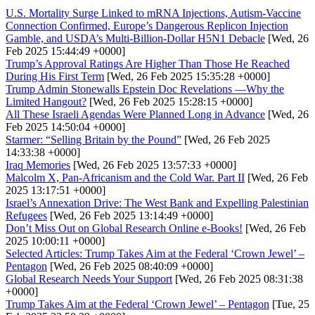
U.S. Mortality Surge Linked to mRNA Injections, Autism-Vaccine
Connection Confirmed, Europe’s Dangerous Replicon Injection
Gamble, and USDA’s Multi-Billion-Dollar H5N1 Debacle
[Wed, 26
Feb 2025 15:44:49 +0000]
Trump’s Approval Ratings Are Higher Than Those He Reached
During His First Term
[Wed, 26 Feb 2025 15:35:28 +0000]
Trump Admin Stonewalls Epstein Doc Revelations —Why the
Limited Hangout?
[Wed, 26 Feb 2025 15:28:15 +0000]
All These Israeli Agendas Were Planned Long in Advance
[Wed, 26
Feb 2025 14:50:04 +0000]
Starmer: “Selling Britain by the Pound”
[Wed, 26 Feb 2025
14:33:38 +0000]
Iraq Memories
[Wed, 26 Feb 2025 13:57:33 +0000]
Malcolm X, Pan-Africanism and the Cold War. Part II
[Wed, 26 Feb
2025 13:17:51 +0000]
Israel’s Annexation Drive: The West Bank and Expelling Palestinian
Refugees
[Wed, 26 Feb 2025 13:14:49 +0000]
Don’t Miss Out on Global Research Online e-Books!
[Wed, 26 Feb
2025 10:00:11 +0000]
Selected Articles: Trump Takes Aim at the Federal ‘Crown Jewel’ –
Pentagon
[Wed, 26 Feb 2025 08:40:09 +0000]
Global Research Needs Your Support
[Wed, 26 Feb 2025 08:31:38
+0000]
Trump Takes Aim at the Federal ‘Crown Jewel’ – Pentagon
[Tue, 25