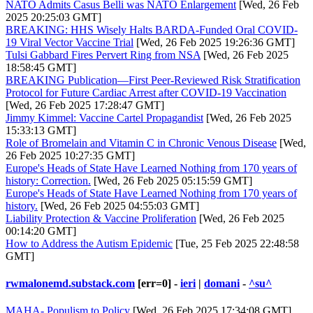
NATO Admits Casus Belli was NATO Enlargement
[Wed, 26 Feb
2025 20:25:03 GMT]
BREAKING: HHS Wisely Halts BARDA-Funded Oral COVID-
19 Viral Vector Vaccine Trial
[Wed, 26 Feb 2025 19:26:36 GMT]
Tulsi Gabbard Fires Pervert Ring from NSA
[Wed, 26 Feb 2025
18:58:45 GMT]
BREAKING Publication—First Peer-Reviewed Risk Stratification
Protocol for Future Cardiac Arrest after COVID-19 Vaccination
[Wed, 26 Feb 2025 17:28:47 GMT]
Jimmy Kimmel: Vaccine Cartel Propagandist
[Wed, 26 Feb 2025
15:33:13 GMT]
Role of Bromelain and Vitamin C in Chronic Venous Disease
[Wed,
26 Feb 2025 10:27:35 GMT]
Europe's Heads of State Have Learned Nothing from 170 years of
history: Correction.
[Wed, 26 Feb 2025 05:15:59 GMT]
Europe's Heads of State Have Learned Nothing from 170 years of
history.
[Wed, 26 Feb 2025 04:55:03 GMT]
Liability Protection & Vaccine Proliferation
[Wed, 26 Feb 2025
00:14:20 GMT]
How to Address the Autism Epidemic
[Tue, 25 Feb 2025 22:48:58
GMT]
rwmalonemd.substack.com
[err=0] -
ieri
|
domani
-
^su^
MAHA- Populism to Policy
[Wed, 26 Feb 2025 17:34:08 GMT]