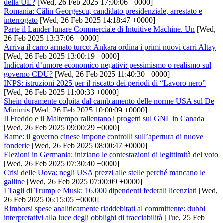
della UE?
[Wed, 26 Feb 2025 17:00:06 +0000]
Romania: Călin Georgescu, candidato presidenziale, arrestato e
interrogato
[Wed, 26 Feb 2025 14:18:47 +0000]
Parte il Lander lunare Commerciale di Intuitive Machine. Un
[Wed,
26 Feb 2025 13:37:06 +0000]
Arriva il carro armato turco: Ankara ordina i primi nuovi carri Altay
[Wed, 26 Feb 2025 13:00:19 +0000]
Indicatori d’umore economico negativi: pessimismo o realismo sul
governo CDU?
[Wed, 26 Feb 2025 11:40:30 +0000]
INPS: istruzioni 2025 per il riscatto dei periodi di “Lavoro nero”
[Wed, 26 Feb 2025 11:00:33 +0000]
Shein duramente colpita dal cambiamento delle norme USA sul De
Minimis
[Wed, 26 Feb 2025 10:00:09 +0000]
Il Freddo e il Maltempo rallentano i progetti sul GNL in Canada
[Wed, 26 Feb 2025 09:00:29 +0000]
Rame: il governo cinese impone controlli sull’apertura di nuove
fonderie
[Wed, 26 Feb 2025 08:00:47 +0000]
Elezioni in Germania: iniziano le contestazioni di legittimità del voto
[Wed, 26 Feb 2025 07:30:40 +0000]
Crisi delle Uova: negli USA prezzi alle stelle perché mancano le
galline
[Wed, 26 Feb 2025 07:00:09 +0000]
I Tagli di Trump e Musk: 16.000 dipendenti federali licenziati
[Wed,
26 Feb 2025 06:15:05 +0000]
Rimborsi spese analiticamente riaddebitati al committente: dubbi
interpretativi alla luce degli obblighi di tracciabilità
[Tue, 25 Feb