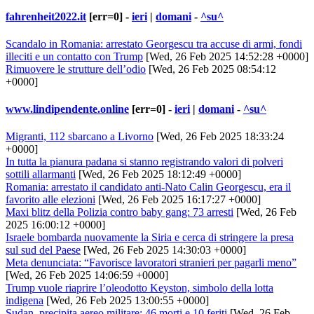
fahrenheit2022.it
[err=0] -
ieri
|
domani
-
^su^
Scandalo in Romania: arrestato Georgescu tra accuse di armi, fondi
illeciti e un contatto con Trump
[Wed, 26 Feb 2025 14:52:28 +0000]
Rimuovere le strutture dell’odio
[Wed, 26 Feb 2025 08:54:12
+0000]
www.lindipendente.online
[err=0] -
ieri
|
domani
-
^su^
Migranti, 112 sbarcano a Livorno
[Wed, 26 Feb 2025 18:33:24
+0000]
In tutta la pianura padana si stanno registrando valori di polveri
sottili allarmanti
[Wed, 26 Feb 2025 18:12:49 +0000]
Romania: arrestato il candidato anti-Nato Calin Georgescu, era il
favorito alle elezioni
[Wed, 26 Feb 2025 16:17:27 +0000]
Maxi blitz della Polizia contro baby gang: 73 arresti
[Wed, 26 Feb
2025 16:00:12 +0000]
Israele bombarda nuovamente la Siria e cerca di stringere la presa
sul sud del Paese
[Wed, 26 Feb 2025 14:30:03 +0000]
Meta denunciata: “Favorisce lavoratori stranieri per pagarli meno”
[Wed, 26 Feb 2025 14:06:59 +0000]
Trump vuole riaprire l’oleodotto Keyston, simbolo della lotta
indigena
[Wed, 26 Feb 2025 13:00:55 +0000]
Sudan, precipita aereo militare: 46 morti e 10 feriti
[Wed, 26 Feb